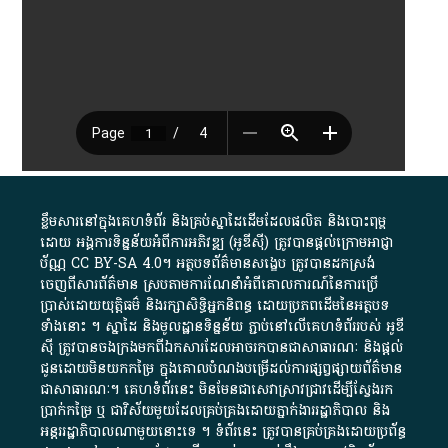
ខ្លឹមសារ​នៅ​ក្នុង​គេហទំព័រ និង​គ្រប់​ស្នា​ដៃ​ដើម​ដែល​ផលិត​ និង​បោះពុម្ព​
ដោយ​ អង្គការ​ទិន្នន័យ​អំពី​ការអភិវឌ្ឍ​​ (អូ​ឌី​ស៊ី)​ ត្រូវ​បាន​ផ្តល់​ក្រោម​អាជ្ញា
ប័ណ្ណ​
CC BY-SA 4.0
។​ អត្ថបទ​ព័ត៌មាន​សង្ខេប​ ត្រូវ​បាន​ដកស្រង់​
ចេញពី​សារព័ត៌មាន ស្របតាមការ​ណែនាំ​អំពី​គោលការណ៍​នៃ​ការ​ប្រើ
ប្រាស់​ដោយ​យុត្តិធម៌​ និង​រក្សាសិទ្ធិអ្នកនិពន្ធ ដោយ​ប្រភពដើម​នៃ​​អត្ថបទ
ទាំង​នោះ​ ។​ ស្នាដៃ​ និង​មូលដ្ឋាន​ទិន្នន័យ ​ភ្ជាប់​នៅ​លើ​គេហទំព័រ​របស់​ អូ​ឌី​
ស៊ី​ ត្រូវ​បាន​ចងក្រង​មក​ពី​ឯកសារ​ដែល​អាច​រក​បានជា​សាធារណៈ​ និង​ផ្តល់​
ជូន​ដោយ​មិន​យក​កម្រៃ​ ក្នុង​គោលបំណង​បម្រើ​ដល់ការ​ផ្សព្វផ្សាយ​ព័ត៌មាន​
ជា​សាធារណៈ​។​ គេហទំព័រ​នេះ​ មិនមែន​ជា​សេវា​ស្រាវជ្រាវ​ដើម្បី​ស្វែងរក
ប្រាក់​កម្រៃ​ ឬ​ ជា​វិស័យ​មួយ​ដែល​គ្រប់គ្រង​ដោយ​ភ្នាក់ងារ​រដ្ឋាភិបាល​ និង ​
អន្តររដ្ឋាភិបាល​ណាមួយ​នោះ​ទេ ​។​ ទំព័រ​នេះ​ ត្រូវ​បាន​គ្រប់គ្រង​ដោយ​ប្រព័ន្ធ​