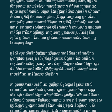
ផ្សព្វផ្សាយ​ឯកជន​មួយ​ ដែល​លើកកម្ពស់​ការ​យល់​ដឹង​ទូលាយ​/​ទិន្នន័យ​
បើក​ទូលាយ​ ដោយ​មិនស្វែង​រក​ផល​ចំណេញ​។​ ព័ត៌មាន​ ត្រូវ​បាន​បោះ
ផ្សាយ​ បន្ទាប់​ពី​ការ​មើល​ បញ្ជាក់​ និង​ផ្ទៀងផ្ទាត់​យ៉ាង​ហ្មត់ចត់​។​ យ៉ាងណា​
ក៏​ដោយ​ អូ​ឌី​ស៊ី​ មិន​អាច​ធានា​នូវ​ភាព​ត្រឹមត្រូវ​ ពេញលេញ​ ឬ​ភាព​ដែល​
អាច​ទុកចិត្ត​បាននូវ​ប្រភព​ភាគី​ទី​បី​បាន​ទេ​។​ អូ​ឌី​ស៊ី​ សូម​មិន​ធ្វើការ​អះអាង​
ឬ​ធានា​ ទោះជា​បាន​សម្តែង​ច្បាស់​ ឬ​មិន​ជាក់លាក់​ ជា​អង្គហេតុ​ ឬ​អង្គច្បាប់​
ពាក់ព័ន្ធ​ទៅ​នឹង​ភាព​ត្រឹមត្រូវ​ ពេញលេញ​ ឬ​ភាព​សម​ស្រប​នៃ​ទិន្នន័យ​
ស្នាដៃ​ ឬ​ ឯកសារ​ ដែល​មាន​ ឬ​ដែល​បាន​យក​មក​យោង​ជា​ឯកសារ​ ឬ​
ដែល​បាន​ផ្តល់​ឲ្យ​។
អូឌីស៊ី សូមលើកទឹកចិត្តឱ្យអ្នកប្រើប្រាស់គេហទំព័រនេះ ធ្វើការសិក្សា
ស្រាវជ្រាវបន្ថែមទៀត ដើម្បីគាំទ្រកិច្ចការ​របស់ពួកគេ និងចែករំលែក
លទ្ធផលពីការសិក្សាស្រាវជ្រាវនេះ ជាមួយនឹងក្រុមការងារយើងខ្ញុំ។ សូម
ទំនាក់ទំនងមកកាន់យើងខ្ញុំ
ដើម្បីចូលរួមចំណែកធ្វើឱ្យភាពសុក្រឹតរបស់
គេហទំព័នេះ កាន់តែល្អប្រសើរឡើង។
ការចូលមកកាន់គេហទំព័រនេះ ឬប្រើប្រាស់មូលដ្ឋានទិន្នន័យនៅលើ
គេហទំព័រនេះ បានន័យថា អ្នកទទួលស្គាល់ថាអ្នកមានទំនួលខុសត្រូវ
ទាំងស្រុង លើការពឹងផ្អែក លើគ្រប់ព័ត៌មានផ្តល់ឱ្យនៅលើគេហទំព័រនេះ
ហើយយល់ព្រមថាអ្នកនឹងមិនបង្ករអន្តរាយ ឬ ទាមទារ​ឱ្យមានការទទួលខុស​
ត្រូវពីបុគ្គល ឬអង្គភាពពាក់ព័ន្ធនឹងការអភិវឌ្ឍទម្រង់ និងខ្លឹមសាររបស់
គេហទំព័រនេះ សម្រាប់រាល់ការបាត់បង់ ការខូចប្រយោជន៍ ឬ អន្តរាយ