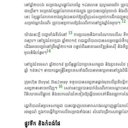
នៅ​ឆ្នាំ​២០០៦​ គម្រោង​ស្តារ​ផ្លូវដែក​តម្លៃ​ ១៤៣​លាន​ ដុល្លារ​អា​មេ​រិ​ក​ ត្រ
ជា​ច្រើន​។​ គម្រោង​ខ្សែ​ផ្លូវដែក​ភាគ​ខាងត្បូង​ ត្រូវ​បាន​បញ្ចប់​រួចរាល់​ និង​ប
នេះ​ ខ្សែ​ផ្លូវដែក​ភាគ​ខាងត្បូង​បាន​ដាក់​ឱ្យ​ប្រើប្រាស់​សម្រាប់​ការ​ដឹក​ជញ្ជូន
12
សម្រាប់​អ្នកដំណើរ​ ត្រូវ​បាន​ប្រកាស​ឱ្យ​ដំណើរការ​នៅ​ក្នុង​ឆ្នាំ​តែ​មួយ​។​
13
​យ៉ាងនេះ​ក្តី​ បញ្ហា​តាំងទី​លំនៅ​
​ ការ​ប្រឈម​នឹង​ការ​ចំណាយ​លើស​ ទឹកជំ
ពន្យារ​។​ នៅ​ក្នុង​ខែកក្កដា​ ឆ្នាំ​២០១៥​ រាជរដ្ឋាភិបាល​បាន​សម្រេច​ផ្តល់​ទឹកប្
ជើង​អាច​បញ្ចប់​នៅ​ត្រឹម​ឆ្នាំ​២០១៧​ បន្ទាប់​ពី​ធនាគារ​អ​ភ​វិ​ឌ្ឍ​ន៍​អាស៊ី​ និ
14
មូលនិធិ​បន្ថែម​។​
​នៅ​ក្នុង​ខែមេសា​ ឆ្នាំ​២០១៩​ ប្រព័ន្ធ​ផ្លូវដែក​ប្រទេស​កម្ពុជា​ និង​ប្រទេស​ថៃ​ ត្រូវ​
ឆ្នាំ​ ១៩៧៤​។​ នាយក​រដ្ឋមន្ត្រី​នៃ​ប្រទេស​ទាំង​ពីរ​បាន​មាន​វត្ត​មាននៅ​ក្នុង​ពិ
​ក្រុមហ៊ុន​ Royal​ Railway​ ទទួល​បាន​សម្បទាន​ផ្តាច់មុខ​លើ​ប្រតិបត្តិការ​ផ្
16
សម្បទាន​នោះ​មក​វិញ​។​
​ សេវា​នេះ​ត្រូវ​បាន​ដាក់​ដំណើរការ​បណ្តោះអាស
វិនិយោគ​លើ​ផ្លូវ​រថ​ និង​ឧបករណ៍​ដទៃ​ទៀត​ឱ្យ​ឆ្លើយ​តប​ទៅ​នឹង​តម្រូវការ​
រដ្ឋាភិបាល​នៃ​ប្រទេស​កម្ពុជា​ បាន​បង្ហាញ​ចេតនា​កសាង​បណ្តាញ​ផ្លូវដែក​ប
អារម្មណ៍​ ក្នុង​ការ​ធ្វើ​កិច្ចការ​លើ​គម្រោង​ទាំងនេះ​ សំដៅ​ពង្រីក​សេវា​ផ្លូវដែក
​ផ្លូវទឹក​ និង​កំពង់​ផែ​