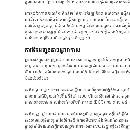
​ក្នុង​រយៈពេល​ ៥​ឆ្នាំ​ ចាប់ពី​ឆ្នាំ​ ២០១៣​មក​ ចរាចរណ៍​កុងតឺន័រ​ឆ្លងកាត់​កំពង
​នៅ​ក្នុង​ដំណាក់កាល​ទី​១​ និង​ទី​២​ នៃ​ការ​អភិវឌ្ឍ​ កំពង់​ផែ​នេះ​បាន​បង្ក
នៅ​ដំណាក់កាល​ទី​៣​នៃ​ការ​ពង្រីក​បន្ថែម​នេះ​ មាន​គោលបំណង​បង្កើន​សមត្ថភា
​កំពង់​ផែស្ងួត​ភ្នំពេញ​ គឺជា​កំពង់​ផែ​ទឹកទន្លេ​ ដែល​មាន​ចម្ងាយ​ ៣៣០​គីឡូម៉
ដូច​ជា​ ប្រទេស​សិង្ហ​បុរី​ ជាដើម​។​ ផែ​សមុទ្រ​តូចៗ​ ដទៃ​ទៀត​ នៅ​ខេត្តកោះកុង​
កំពង់ចាម​ បម្រើ​ឱ្យ​កា​ប៉ា​ល់​ក្នុងស្រុក​ប៉ុណ្ណោះ​។​
ការ​ដឹក​ជញ្ជូន​តាម​ផ្លូវអាកាស​
​ប្រទេស​កម្ពុជា​បច្ចុប្បន្ន​នេះ​ មាន​អាកាសយានដ្ឋាន​អន្តរជាតិ​ ៣​កន្លែង​ 
ខេត្ត​ព្រះ​សីហ​នុ​ ទទួល​បាន​ជើងហោះហើរ​អន្តរជាតិ​តិចតួច​។​ អាកាសយានដ្
ហ៊ុន​ ៧០%​ កាន់កាប់​ដោយ​ក្រុមហ៊ុន​បារាំង​ Vinci​ និង​ភាគហ៊ុន​ ៣០%​ ជា
Cambodia​។​
នៅ​ខែតុលា​ ឆ្នាំ​២០១៧​ មាន​សេចក្តីរាយការណ៍​មួយ​បានឱ្យ​ដឹង​ថា​ ក
ដ្ឋាន​អន្តរជាតិ​ថ្មី​មួយ​នៅ​លើ​ផ្ទៃដី​ទំហំ​ ៧០០​ ហិ​កតា​ស្ថិត​នៅ​ក្នុងស្រុក​ស
ក្នុង​ទម្រង់​សម្បទាន​ សាងសង់​-​ប្រតិបត្តិការ​-​ផ្ទេរ​ (BOT)​ រយៈពេល​ ៥៥​ ឆ្ន
​នៅ​ខែកុម្ភៈ​ ឆ្នាំ​២០១៩​ គណៈកម្មាធិការ​រដ្ឋាភិបាល​ត្រូវ​បាន​បង្កើត​ដើម្បី
នេះ​មាន​រដ្ឋមន្ត្រីក្រសួង​រៀបចំ​ដែនដី​ នគរូបនីយកម្ម​ និង​សំណង់​ជា​ប្រធាន
ក្រសួង​ព័ត៌មាន​បាន​ធ្វើការ​ប៉ាន់​ប្រមាណ​ថា​ អាកាសយានដ្ឋាន​ថ្មី​នេះ​នឹង​ត