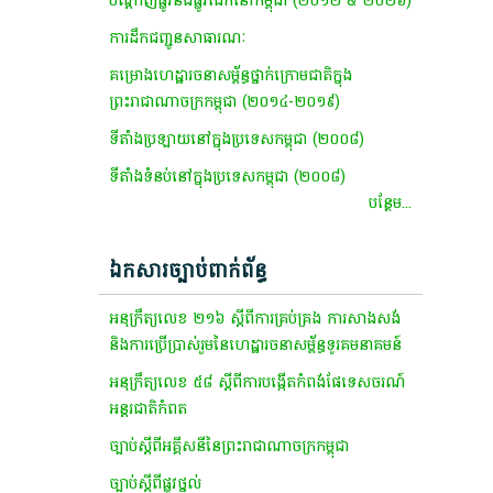
បណ្តាញផ្លូវនិងផ្លូវដែកនៅកម្ពុជា (២០១២ & ២០២៦)
ការ​ដឹក​ជញ្ជូន​សាធារណៈ​
គម្រោងហេដ្ឋារចនាសម្ព័ន្ធថ្នាក់ក្រោមជាតិក្នុង
ព្រះរាជាណាចក្រកម្ពុជា (២០១៤-២០១៩)
ទីតាំងប្រឡាយនៅក្នុងប្រទេសកម្ពុជា (២០០៨)
ទីតាំងទំនប់នៅក្នុងប្រទេសកម្ពុជា (២០០៨)
បន្ថែម...
ឯកសារច្បាប់ពាក់ព័ន្ធ
អនុក្រឹត្យលេខ ២១៦ ស្តីពីការគ្រប់គ្រង ការសាងសង់
និងការប្រើប្រាស់រួមនៃហេដ្ឋារចនាសម្ព័ន្ធទូរគមនាគមន៍
អនុក្រឹត្យលេខ ៥៨ ស្តីពីការបង្កើតកំពង់ផែទេសចរណ៍
អន្តរជាតិកំពត
ច្បាប់​ស្តី​ពី​អគ្គីសនី​នៃ​ព្រះ​រាជា​ណា​ចក្រ​កម្ពុជា​
ច្បាប់ស្តីពីផ្លូវថ្នល់