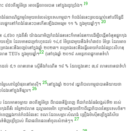
19
ោះ​ ៨៥០​គីឡូម៉ែត្រ​ អាច​ធ្វើ​ចរាចរ​បាន​ នៅ​ក្នុង​រដូវប្រាំង​។​
ពង់​ផែពាណិជ្ជកម្ម​តែ​មួយ​គត់​របស់​ប្រទេស​កម្ពុជា​។​ កំពង់​ផែ​នេះ​គ្របដណ្ដប់​នៅ​លើ​ផ្ទៃដី​
20
ផ្ទុក​នៅ​កំពង់​ផែ​នេះ​បាន​កើន​ឡើងជា​មធ្យម​ ១១​ %​ ក្នុង​មួយ​ឆ្នាំៗ​។​
​ ៤,៥៦០​ កុងតឺន័រ​ យ៉ាងណាមិញ​កំពង់​ផែន​នេះ​ក៏​មាន​ផែនការ​ដើម្បី​បង្កើន​ចំនួន​ផ្ទុក​កុង​
្មី​មួយទៀត​ ដែល​មាន​ជម្រៅ​រហូត​ដល់​ ១៤,៥​ ម៉ែត្រ​ជាមួយនឹង​ទំហំ​៣៥០​ ម៉ែត្រ​ ដែល​អាច​
្រោង​នេះ​នឹង​បញ្ចប់​នៅ​ក្នុង​ឆ្នាំ​ ២០២៣​។​ គម្រោង​នេះ​នឹង​ធ្វើ​អោយ​កំពង់​ផែ​ព្រះ​សីហ​នុ​
22
ាន​ TEUs​ ក្នុង​មួយ​ឆ្នាំ​។​
​ (​នៅ​ចុងឆ្នាំ​ ២០១៨​ សមត្ថភាព​ផ្ទុក​មាន​ទំហំ​
ង​ រហូត​ដល់​ ៥,១​ លាន​តោន​ ស្មើនឹង​កំណើន​ ១៨​ %​ ដែល​ក្នុង​នោះ​ ៣,៨​ លាន​តោន​ជា​ទំហំ​
25
្លៃ​សេវា​ថ្លៃ​បំផុត​នៅ​អាស៊ី​។​
​នៅ​ក្នុង​ឆ្នាំ​ ២០១៩​ រដ្ឋាភិបាល​កម្ពុជា​បាន​និយាយ​ថា​
26
ប្រជែង​នៅ​ក្នុង​ទីផ្សារ​។​
ដែល​មាន​ចម្ងាយ​ ៣០​គីឡូម៉ែត្រ​ ពី​រាជធានី​ភ្នំពេញ​ គឺជា​កំពង់​ផែ​ធំ​បង្អស់​ទី​២​ របស់​
ងតឺន័រ​ តម្លៃ​២៨​លាន​ ដុល្លារ​អា​មេ​រិ​ក​ ក្រោម​ជំនួយ​ថវិកា​ពី​រដ្ឋាភិបាល​នៃ​ប្រទេស​ចិន​។​
ំ​ចេញ​ឆ្លងកាត់​កំពង់​ផែ​នេះ​ ខណៈ​ដែល​សម្ភារៈ​សំណង់​ គ្រឿង​ម៉ាស៊ីន​ប្រើ​ក្នុង​វិស័យ​
27
ិង​ទំនិញប្រើប្រាស់​ គឺជា​ផលិតផល​នាំ​ចូល​សំខាន់ៗ​។​