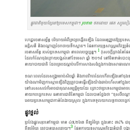
ផ្លូវជាតិមួយខ្សែនៅប្រទេសកម្ពុជា។
រូបភាព
ថតដោយ ផេត ស្យូលៀន កា
ហេដ្ឋារចនាសម្ព័ន្ធ​ បរិយាយ​អំពី​ទ្រព្យ​បង្កើត​ឡើង​ ដែល​អនុញ្ញាត​ឱ្យ​ប្រទេស​
អគ្គិសនី​ និង​បណ្តាញ​ចែកចាយ​ទឹក​ស្អាត​។​ ផែនការ​យុទ្ធសាស្ត្រ​អភិវឌ្ឍន៍​ជា
1
រចនា​ស​ម័​ន្ធ​ របស់​ប្រទេស​កម្ពុជា​ នា​ពេល​បច្ចុប្បន្ន​។​
​ (​សេចក្តី​ព្រាង​នៃ
ដែល​កំណែ​ចុង​ក្រោយបង្អស់​នៅ​ខែមេសា​ ឆ្នាំ​ ២០១៩​ នៅ​មិន​ទាន់​បោះពុម
នយោបាយ​ជាតិ​ ដែល​គ្របដណ្តប់​លើ​ការ​សាងសង់​ក្នុង​ការងារ​សាធារណការ​ ដូច​ជា
ខណៈ​ពេល​ដែល​សង្គ្រាម​រាប់​សិប​ឆ្នាំ​ និង​ភាព​វិក​វរ​ដែល​កើតឡើង​នៅ​ចុង​ទសវ
យ៉ាងណាមិញ​ការ​ស្ដារ​ឡើង​វិញ​ត្រូវ​បាន​ធ្វើ​ឡើង​យ៉ាង​ឆាប់រហ័ស​នៅ​ក្នុង​រយៈពេល
នៅ​សេសសល់​ក៏​អាច​ជា​គុណសម្បត្តិ​មួយ​ដែរ​ ព្រោះថា​ប្រទេស​កម្ពុជា​អាច​លោត
នាយក​បច្ចេកទេស​ ធនាគារជាតិ​នៃ​កម្ពុជា​ ដែល​បាន​ថ្លែង​ថា​ “​ខុស​ពី​បណ្តា​ប
អោយ​ប្រទេស​កម្ពុជា​កាន់តែ​ងាយស្រួល​ ក្នុង​ការ​ទទួលយក​លទ្ធភាព​បច្ចេកវិទ្យ
​ផ្លូវថ្នល់​
​ប្រវែង​ផ្លូវ​សរុប​នៅ​កម្ពុជា​ មាន​ ៤៧,២៦៣​ គីឡូម៉ែត្រ​ ក្នុង​នោះ​ ៧៤%​ ជា​ផ្លូ
3
គីឡូម៉ែត្រ​ ត្រូវ​បាន​ត្រួសត្រាយ​។​
​ ផែនការ​យុទ្ធសាស្ត្រ​អភិវឌ្ឍន៍​ជាតិ​ បង្