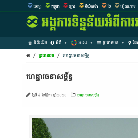
មេគង្គ
កម្ពុជា
ឡាវ
មីយ៉ាន់ម៉ា
ថៃ
វៀតណាម
ទំព័រដើម
អំពី
SDG
ប្រធានបទ
ផែ
/
/
ប្រធានបទ
ហេដ្ឋារចនាសម្ព័ន្ធ
ហេដ្ឋារចនាសម្ព័ន្ធ
ថ្ងៃទី ៩ ខែវិច្ឆិកា ឆ្នាំ២០២០
ហេដ្ឋារចនាសម្ព័ន្ធ