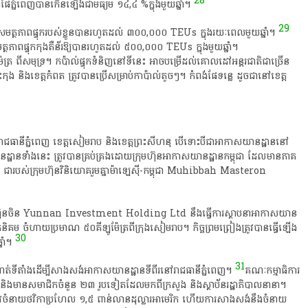
28
់​ផែ​ភ្នំពេញ​បាន​កើន​ឡើងជា​មធ្យម​ ១៤,៤​ %​ក្នុង​មួយ​ឆ្នាំ​។​
29
ើន​សមត្ថភាព​ផ្ទុក​របស់​ខ្លួន​បាន​រហូត​ដល់​ ៣០០,០០០​ TEUs​ ក្នុង​រយៈពេល​មួយ​ឆ្នាំ​។​
ព​ផ្ទុក​កុងតឺន័រ​ឱ្យ​បាន​រហូត​ដល់​ ៥០០,០០០​ TEUs​ ក្នុង​មួយ​ឆ្នាំ​។​
ែត្រ​ ពី​សមុទ្រ​។​ កប៉ាល់​ផ្ទុកទំនិញ​នៅ​ទី​នេះ​ អាច​បម្រើ​ដល់​គោលដៅ​អន្តរជាតិ​ជា​ច្រើន​
 និង​ខេត្តកំពត​ ត្រូវ​បាន​ប្រើ​សម្រាប់​កា​ប៉ា​ល់​តូចៗ​។​ កំពង់​ផែ​ទន្លេ​ ដូច​ជា​នៅ​ខេត្ត
នៅ​រាជធានី​ភ្នំពេញ​ ខេត្តសៀមរាប​ និង​ខេត្ត​ព្រះ​សីហ​នុ​ បើ​ទោះបីជា​អាកាសយានដ្ឋាន​នៅ​
ឋាន​ទាំងនេះ​ ត្រូវ​បាន​គ្រប់គ្រង​ដោយ​ក្រុមហ៊ុន​អាកាសយានដ្ឋាន​កម្ពុជា​ ដែល​មាន​ភាគ
​របស់​ក្រុមហ៊ុន​វិនិយោគ​រួម​គ្នា​ម៉ា​ឡេ​ស៊ី​-​កម្ពុជា​ Muhibbah​ Masteron​
្រុមហ៊ុន​ចិន​ Yunnan​ Investment​ Holding​ Ltd​ នឹង​ធ្វើការ​ស្ថាបនា​អាកាសយាន
ូត្រ​និគម​ ចំហាយ​ប្រមាណ​ ៥០​គីឡូម៉ែត្រ​ពី​ក្រុង​សៀមរាប​។​ កិច្ចព្រមព្រៀង​ត្រូវ​បាន​ធ្វើ​ឡើង​
30
ាំ​។​
31
​កំណត់​ទីតាំង​ដើម្បី​សាងសង់​អាកាសយានដ្ឋាន​ទី​ពីរ​នៅ​រាជធានី​ភ្នំពេញ​។​
​គណៈកម្មាធិការ​
​ និង​មាន​សមាជិក​ចំនួន​ ២៣​ រូប​ទៀត​ដែល​មក​ពី​ក្រសួង​ និង​ស្ថាប័ន​រដ្ឋាភិបាល​នានា​។​
្រូវ​ចំនាយ​ថវិកា​ប្រហែល​ ១,៥​ ពាន់​លាន​ដុល្លារ​អា​មេ​រិ​ក​ ហើយ​ការ​សាងសង់​នឹង​ចំនាយ​