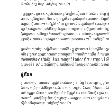
៥,១៥០​ គីឡូ​ ម៉ែត្រ​ នៅ​ត្រឹម​ឆ្នាំ​២០១៨​។​
​បច្ចុប្បន្ន​នេះ​ ប្រទេស​កម្ពុជា​មិន​មាន​ផ្លូវ​ល្បឿន​លឿន​ទេ​។​ យ៉ាងណាមិញ​ ផ្
ពេល​ជា​ច្រើន​ឆ្នាំ​មក​ហើយ​ ជាមួយ​គ្នា​នឹង​គម្រោង​មួយ​ដែល​មានការ​គាំទ្រ​ពី
លទ្ធផល​អ្វី​នោះ​ទេ​។​ នៅ​ក្នុង​ខែ​មិ​នា​ ឆ្នាំ​២០១៩​ គម្រោង​មួយ​ដែល​គាំទ្រ​ដ
ផ្ទេរ​ ដែល​ម្ចាស់​គម្រោង​នឹង​ត្រូវ​តែ​ប្រគល់​ហេដ្ឋារចនាសម្ព័ន្ធ​នោះ​ទៅ​កាន់
ប៉ាន់​ប្រមាណ​ថា​នឹង​ត្រូវ​ចំនាយ​ថវិកា​ប្រមាណ​ ១,៩​ ពាន់​លាន​ដុល្លារ​អា​មេ​រិ
7
ក្រុមហ៊ុន​ដែល​ទទួលខុសត្រូវ​សាងសង់​គម្រោង​មួយ​នេះ​។​
​ ការ​ទិញ​ដី​ដែ
​អ្នកនាំពាក្យ​នៅ​ក្នុង​សន្និសីទ​មួយ​កាលពី​ខែធ្នូ​ ឆ្នាំ​២០១៧​ ដែល​ស្តី​ពី​
9
អភិវឌ្ឍ​ផ្លូវ​នៅ​ក្នុង​ព្រះរាជាណាចក្រ​កម្ពុជា​។​
​ “​ករណី​ភាគច្រើន​ គឺ​ក្រុម​
ក្រុម​កម្មករ​មិន​មាន​វិជ្ជាជីវៈ​ និង​ខ្វះ​ការ​ត្រួតពិនិត្យ​ណែនាំ​។​”​ នៅ​ក្នុង​សន
ប្រទេស​ចិន​ ហើយ​ជា​ញឹកញាប់​គេ​ប្រើប្រាស់​វិធីសាស្ត្រ​សាងសង់​ដែល​មាន​ត
​ផ្លូវដែក​
​ប្រទេស​កម្ពុជា​ មាន​បណ្តាញ​ផ្លូវដែក​សំខាន់ៗ​ ២​ ខ្សែ​ ដែល​បណ្តាញ​ផ្លូវ​នៅ
ដែល​ជាប់​ព្រំប្រទល់​នឹង​ប្រទេស​ថៃ​ តាម​រយៈ​ខេត្តពោធិសាត់​ និង​ខេត្តបាត់ដំប
ទៅ​ខេត្ត​ព្រះ​សីហ​នុ​។​ ការ​ប្រើប្រាស់​ប្រព័ន្ធ​ផ្លូវដែក​ បាន​កើនឡើង​ខ្ពស់​ ន
ទសវត្សរ៍​ បាន​ធ្វើ​ឱ្យ​ផ្លូវដែក​ស្ថិត​ក្នុង​ស្ថានភាព​ទ្រុឌទ្រោម​។​ សេវា​ផ្លូវដែក​ 
ធ្វើ​ដំណើរ​បាន​បញ្ចប់​ នៅ​ត្រឹម​ឆ្នាំ​២០០៨​។​