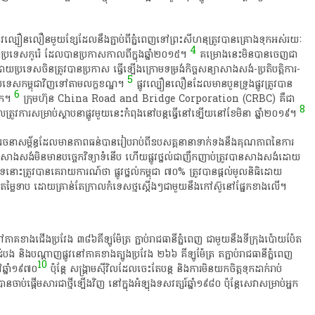
លូវ​ល្បឿន​លឿន​មួយ​ខ្សែ​ដែល​នឹង​ភ្ជាប់​ពី​ភ្នំពេញ​ទៅ​ព្រះ​សីហ​នុ​ត្រូវ​បាន​គ្រោងទុក​អស់​រយៈ
4
​ប្រទេស​កូរ៉េ​ ដែល​បាន​ប្រកាស​កាលពី​ក្នុង​ឆ្នាំ​២០១៥​។​
​ គម្រោង​នេះ​មិន​បាន​ចេញ​ជា​
ោយ​ប្រទេស​ចិន​ត្រូវ​បាន​ប្រកាស​ ធ្វើ​ឡើង​ក្រោម​ទម្រង់​កិច្ចសន្យា​សាងសង់​-​ប្រតិបត្តិការ​-​
5
​ប្រទេស​កម្ពុជា​វិញ​ទៅ​តាម​លក្ខខណ្ឌ​។​
​ ផ្លូវ​ល្បឿន​លឿន​ដែល​មាន​បួន​ទ្រូងផ្លូវ​ត្រូវ​បាន​
6
​ក​។​
​ ក្រុមហ៊ុន​ China​ Road​ and​ Bridge​ Corporation​ (CRBC)​ គឺជា​
8
ល​ត្រូវការ​សម្រាប់​ស្ថាបនា​ផ្លូវ​មួយ​នេះ​កំពុង​នៅ​បន្ត​ធ្វើ​នៅឡើយ​នៅ​ខែ​មិ​នា​ ឆ្នាំ​២០១៩​។​
ហេដ្ឋារចនាសម្ព័ន្ធ​ដែល​មាន​ភាព​ធន់​បាន​រៀបរាប់​ពី​ឧបសគ្គ​នានា​ទាក់ទង​នឹង​គុណភាព​នៃ​ការ​
អ្នក​សាងសង់​មិន​មាន​បច្ចេកវិទ្យា​ទំនើប​ ហើយ​ផ្លូវថ្នល់​ជា​ញឹកញាប់​ត្រូវ​បាន​សាងសង់​ដោយ​
្និសីទ​នោះ​ត្រូវ​បាន​គេ​រាយការណ៍​ថា​ ផ្លូវថ្នល់​កម្ពុជា​ ៧០%​ ត្រូវ​បាន​ផ្តល់​មូលនិធិ​ដោយ​
ម្លៃ​ទាប​ ដោយ​គ្រាន់តែ​ក្រា​លកំ​ទេស​ថ្ម​ស្តើងៗ​ជាមួយនឹង​កៅស៊ូ​នៅ​ផ្នែក​ខាងលើ​។​
​ភាគ​ខាងជើង​ប្រវែង​ ៣៨៦​គីឡូម៉ែត្រ​ ភ្ជាប់​រាជធានី​ភ្នំពេញ​ ជាមួយនឹង​ទីក្រុង​ប៉ោយ​ប៉ែ​ត​
ង​ និង​បណ្តាញ​ផ្លូវ​នៅ​ភាគ​ខាងត្បូង​ប្រវែង​ ២៦៦​ គីឡូម៉ែត្រ​ ត​ភ្ជាប់​រាជធានី​ភ្នំពេញ​
10
ៅ​ឆ្នាំ​១៩៧០
​ ប៉ុន្តែ​ សង្គ្រាមស៊ីវិល​ដែល​ចេះ​តែ​បន្ត​ និង​ការ​មិន​យកចិត្តទុកដាក់​រាប់​
បាន​ចាប់ផ្តើម​សារ​ជា​ថ្មី​ឡើង​វិញ​ នៅ​ក្នុង​អំឡុង​ទសវត្សរ៍​ឆ្នាំ​១៩៨០​ ប៉ុន្តែ​សេវា​សម្រាប់​អ្នក​