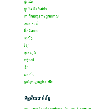
​ផ្លូវដែក​
​ផ្លូវទឹក​ និង​កំពង់​ផែ​
ការ​ដឹក​ជញ្ជូន​តាម​ផ្លូវអាកាស​
​គមនាគមន៍​
​អ៊ី​ន​ធឺ​ណេ​ត​
​ទូរស័ព្ទ​
​វិទ្យុ​
ទូរទស្សន៍​
​អគ្គិសនី​
ទឹក​
អនាម័យ​
​ប្រព័ន្ធ​បណ្តាញ​​រំដោះ​​ទឹក​
ទិន្នន័យពាក់ព័ន្ធ