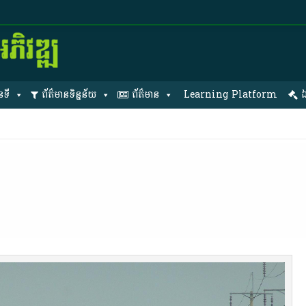
នទី
ព័ត៌មានទិន្នន័យ
ព័ត៌មាន
Learning Platform
ឯ