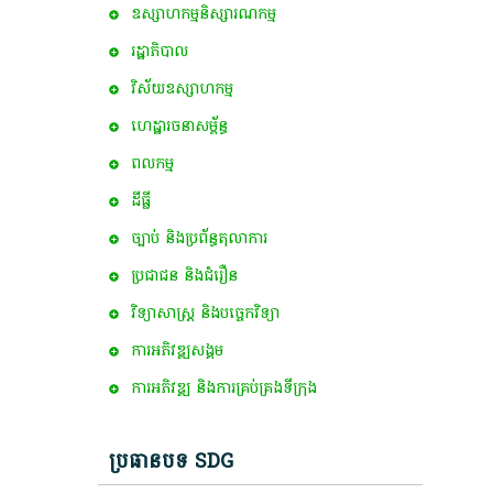
ឧស្សាហកម្មនិស្សារណកម្ម
រដ្ឋាភិបាល
វិស័យឧស្សាហកម្ម
ហេដ្ឋារចនាសម្ព័ន្ធ
ពល​កម្ម
ដីធ្លី
ច្បាប់ និងប្រព័ន្ធតុលាការ
ប្រជាជន និងជំរឿន
វិទ្យាសាស្ត្រ និងបច្ចេកវិទ្យា
ការ​អភិវឌ្ឍ​សង្គម
ការអភិវឌ្ឍ និងការគ្រប់គ្រងទីក្រុង
ប្រធានបទ SDG