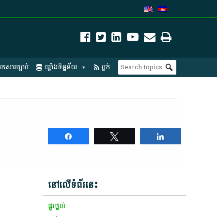
កសារច្បាប់
ឃ្លាំងទិន្នន័យ
ប្លក់
Share
Tweet
Share
នៅលើទំព័រនេះ
​ផ្លូវថ្នល់​