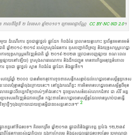
លពីថ្ងៃទី ២ ខែមេសា ឆ្នាំ២០១០។ ក្រោមអាជ្ញាប័ណ្ណ
CC BY-NC-ND 2.0
។
មួយ​ ដំណើរការ​ ដូច​ជា​ផ្លូវថ្នល់​ ផ្លូវដែក​ កំពង់​ផែ​ ព្រ​លាន​យន្តហោះ​ ប្រព័ន្ធ​គមនាគមន៍​
តិ​ ឆ្នាំ​២០១៤-២០១៨​ របស់​ក្រសួងផែនការ​ គូសបញ្ជាក់​ពី​ទ្រព្យ​ និង​យុទ្ធសាស្ត្រ​ហេ​ដ្ឋា​
​ផែនការ​យុទ្ធសាស្ត្រ​អភិវឌ្ឍន៍​ជាតិ​ ឆ្នាំ​ ២០១៩-២០២៣​ ត្រូវ​បាន​ចេញផ្សាយ​ ខណៈ​ពេល​
្ពផ្សាយ​នៅឡើយ​)​ ក្រសួង​សាធារណការ​ និង​ដឹក​ជញ្ជូន​ មាន​ភារកិច្ច​អនុវត្តន៍​គោល
​ ផ្លូវថ្នល់​ ស្ពាន​ កំពង់​ផែ​ ផ្លូវដែក​ និង​ផ្លូវទឹក​។​
ត្សរ៍​ឆ្នាំ​ ២០០០​ បាន​នាំ​មក​នូវ​ការ​ខូចខាត​សន្ធឹកសន្ធាប់​ដល់​ហេដ្ឋារចនាសម្ព័ន្ធ​ប្រទេស​
​ប៉ុន្មាន​ឆ្នាំ​ចុង​ក្រោយ​នេះ​។​ នៅ​ក្នុង​ករណី​ខ្លះ​ ការ​មិន​មាន​ហេដ្ឋារចនាសម្ព័ន្ធ​ពី​មុន​
​ផ្លោះ​ពី​បច្ចេកវិទ្យា​ចាស់ៗ​ទាំងនោះ​។​ ដូច​ប្រសាសន៍​របស់​លោក​ជំទាវ​ ជា​ សិរី​ អគ្គ
្រទេស​អភិវឌ្ឍន៍​ជ​ភាគច្រើន​ កង្វះខាត​នៃ​ហេដ្ឋារចនាសម្ព័ន្ធ​ដែល​មាន​ស្រាប់​បាន​ធ្វើ​
2
ា​ថ្មីៗ​ចុង​ក្រោយ​ដោយ​គ្មាន​អ្វី​ជា​ឧបសគ្គ​នោះ​ទេ​។​”​
វ​ខេត្ត​នៅ​ទី​ជនបទ​។​ គិត​មក​ត្រឹម​ ឆ្នាំ​២០១៣​ ផ្លូវជាតិ​និង​ផ្លូវ​ខេត្ត​ ប្រវែង​ ១២,២៣៩​
ហាញ​ពី​ផែនការ​របស់​រដ្ឋាភិបាល​ ក្នុង​ការ​កែ​លម្អ​ និង​ជួសជុល​ផ្លូវ​ជនបទ​បន្ថែម​ ប្រមាណ​ជា​