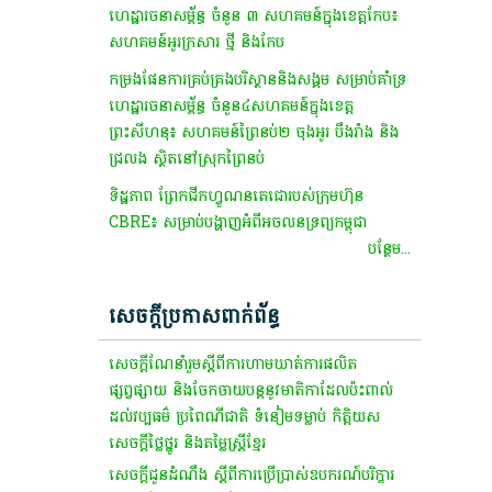
ហេដ្ឋារចនាសម្ព័ន្ធ ចំនួន ៣ សហគមន៍ក្នុងខេត្តកែប៖
សហគមន៍អូរក្រសារ ថ្មី និងកែប
កម្រងផែនការគ្រប់គ្រងបរិស្ថាននិងសង្គម សម្រាប់គាំទ្រ
ហេដ្ឋារចនាសម្ព័ន្ធ ចំនួន៤សហគមន៍ក្នុងខេត្ត
ព្រះសីហនុ៖ សហគមន៍ព្រៃនប់២ ចុងអូរ បឹងរាំង និង
ជ្រលង ស្ថិតនៅស្រុកព្រៃនប់
ទិដ្ឋភាព ព្រែកជីកហ្វូណនតេជោរបស់ក្រុមហ៊ុន
CBRE៖ សម្រាប់បង្ហាញអំពីអចលនទ្រព្យកម្ពុជា
បន្ថែម...
សេចក្តីប្រកាសពាក់ព័ន្ធ
សេចក្ដីណែនាំរួម​ស្តី​ពី​ការ​ហាមឃាត់​ការ​ផលិត​
ផ្សព្វផ្សាយ​ និង​ចែកចាយ​បន្ត​នូវ​មាតិកា​ដែល​ប៉ះពាល់​
ដល់​វប្បធម៌​ ប្រពៃណី​ជាតិ​ ទំនៀមទម្លាប់​ កិត្តិយស​
សេចក្តី​ថ្លៃថ្នូរ​ និង​តម្លៃ​ស្ត្រី​ខ្មែរ​
សេចក្តីជូនដំណឹង ស្តីពីការប្រើប្រាស់ឧបករណ៍បរិក្ខារ