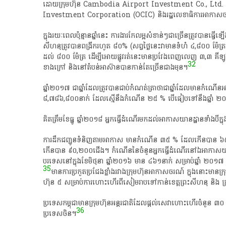
ដោយ​ក្រុមហ៊ុន​ Cambodia​ Airport​ Investment​ Co.,​ Ltd.​ ដ
Investment​ Corporation​ (OCIC)​ និង​រដ្ឋលេខាធិការ​អាកាសចរណ៍​ស៊
​ក្នុង​រយៈពេល​ប៉ុន្មាន​ឆ្នាំ​នេះ​ ការងារ​កែ​លម្អ​សំខាន់ៗ​ជា​ច្រើន​ត្រូវ​បា
សីហ​នុ​ត្រូវ​បាន​ពង្រីក​រហូត​ ៨០%​ (​សព្វ​ថ្ងៃនេះ​វា​មាន​ទំហំ​ ៤,៨០០​ ម៉ែត្រក្រឡ
ដល់​ ៨០០​ ម៉ែត្រ​ ដើម្បី​អោយ​ផ្លូវ​រត់​នេះ​មាន​ប្រវែង​ពេញលេញ​ ៣,៣​ គីឡ
32
ខាងក្រៅ​ និង​នៅ​តំបន់​អាស៊ាន​បាន​កាន់តែ​ច្រើន​ជាង​មុន​។​
ឆ្នាំ​២០១៧​ ជា​ឆ្នាំ​ដែល​ត្រូវ​បាន​ជាប់​កំណត់​ត្រា​ថា​ជា​ឆ្នាំ​ដែល​មាន​កំណើន
៨,៧៨៦,៨០០​នាក់​ ដែល​ស្មើនឹង​កំណើន​ ២៥​ %​ បើ​ធៀប​ទៅ​នឹង​ឆ្នាំ​ ២០
​គិត​ត្រឹម​ខែធ្នូ​ ឆ្នាំ​២០១៨​ អ្នក​ធ្វើ​ដំណើរ​មក​ដល់​អាកាសយានដ្ឋាន​ទាំង​បី​
​ការ​ដឹក​ជញ្ជូន​ទំនិញ​តាម​អាកាស​ មាន​កំណើន​ ៣៥​ %​ ដែល​កើន​បា
កើន​បាន​ ៩០,២០០​ជើង​។​ កំណើន​នៃ​ចំនួន​អ្នក​ធ្វើ​ដំណើរ​នៅ​ឯអាកាស​យានដ្ឋ
បរទេស​នៅ​ក្នុង​ខែមិថុនា​ ឆ្នាំ​២០១៦​ មាន​ ៤៦១​នាក់​ សម្រាប់​ឆ្នាំ​ ២០១
35
​មានការ​ប្រកួតប្រជែង​ខ្លាំង​រវាង​ក្រុមហ៊ុន​អាកាសចរណ៍​ ក្នុង​នោះ​មាន​ក្
ហ៊ុន​ ៥​ សម្រាប់​ការ​ហោះហើរ​ពី​សៀមរាប​ទៅ​កាន់​ខេត្ត​ព្រះ​សីហ​នុ​ និង​ ក្រ
​ប្រទេស​កម្ពុជា​មាន​ក្រុមហ៊ុន​អន្តរជាតិ​ដែល​ផ្តល់​សេវា​ហោះហើរ​ចំនួន​ ៣០​ 
36
ប្រទេស​ចិន​។​