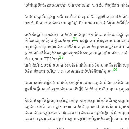
​ប្រវែង​ផ្លូវទឹក​នៃ​ប្រទេស​កម្ពុជា​ មាន​ប្រមាណ​ជា​ ១,៧៥០​ គីឡូម៉ែត្រ​ ក្នុង​ន
កំពង់​ផែ​ស្វយ័ត​ក្រុងព្រះសីហនុ​ គឺជា​ផែ​អន្តរជាតិ​សមុទ្រ​ទឹក​ជ្រៅ​ និង​ជា​កំ
១២៥​ ហិ​កតា​។​ អស់​រយៈពេល​ប្រាំ​ឆ្នាំ​ ពី​២០១៤-២០១៨​ ចំនួន​កុងតឺន័រ​ដែល​
នៅ​ដើមឆ្នាំ​ ២០១៩​នេះ​ កំពង់​ផែ​មាន​ជម្រៅ​ ១១​ ម៉ែត្រ​ ហើយ​អាច​ផ្ទុក​បាន
21
ទី​ន័​រ​របស់​ខ្លួន​បន្ថែម​ទៀត​ផង​ដែរ​។​
​ការ​ពង្រីក​នេះ​នឹង​ផ្តល់​នៅ​ចំណត​ថ
ទទួល​ផ្ទុក​កា​ប៉ា​ល់​បាន​ជាង​ ៩០%​នៃ​កា​ប៉ា​ល់​ទាំងឡាយ​នៅ​ក្នុង​តំបន់​។​ គម
ក្លាយជា​កំពង់​ផែ​ស្ដង់ដារ​មធ្យម​ជាមួយនឹង​សមត្ថភាព​ផ្ទុក​ច្រើន​ជាង​ ១,២៩​ ល
23
៥៣៧,១០៧​ TEUs​។​)
​នៅ​ក្នុង​ឆ្នាំ​ ២០១៨​ ទំហំ​ផ្ទុក​សរុប​នៃ​កំពង់​ផែ​ព្រះ​សី​ហុ​បាន​កើនឡើ
24
ទំនិញ​នាំ​ចេញ​ ហើយ​ ១,៣​ លាន​តោន​ជា​ទំហំ​ទំនិញ​នាំ​ចូល​។​
​មានការ​លើក​ឡើង​ថា​ កំពង់​ផែ​សមុទ្រ​នៃ​ប្រទេស​កម្ពុជា​ គឺជា​កំពង់​ផែ​មាន​តម
ខ្លួន​នឹង​ធ្វើការ​កាត់​បន្ថយ​តម្លៃ​សេវា​ដើម្បី​ឱ្យ​កំពង់​ផែ​ព្រះ​សីហ​នុ​អាច​ប្រកួត
កំពង់​ផែ​ស្វយ័ត​ភ្នំពេញ​របស់​រដ្ឋ​ នៅ​ស្រុក​កៀនស្វាយ​នៃ​ទឹកដី​ខេត្តកណ្តាល​ 
កម្ពុជា​។​ នៅ​ខែមករា​ ឆ្នាំ​២០១៣​ កំពង់​ផែ​ បាន​បើក​ឱ្យ​ដំណើរការ​ ស្ថានីយ​កុ
ផលិតផល​សម្លៀក​បំពាក់​ និង​កសិកម្ម​ (​ជា​ពិសេស​ស្រូវ​អង្ករ​)​ គឺជា​ទំនិញ​នា
កសិកម្ម​ វត្ថុធាតុដើម​សម្រាប់​ឧ​ស្សហកម្ម​វាយនភ័ណ្ឌ​និង​សម្លៀក​បំពាក់​ ន