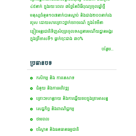
៤៥​នាក់​ ក្នុង​រយៈពេល​ ៣​ថ្ងៃ​នៃ​ពិធី​បុណ្យចូលឆ្នាំ​ថ្មី​
មនុស្ស​ចំនួន​១០៧​នាក់​បាន​ស្លាប់​ និង​ជាង​២០០​នាក់​រង​
របួស​ ដោយសារ​គ្រោះថ្នាក់​ចរាចរណ៍​ ក្នុង​ខែមីនា​
ភ្ញៀវ​អន្តរជាតិ​ទិញ​សំបុត្រ​ចូល​ទស្សនា​រមណីយដ្ឋាន​អង្គរ​
ក្នុង​ត្រីមាស​ទី​១​ ធ្លាក់​ចុះ​ជាង​ ៣០%
បន្ថែម...
ប្រធានបទ
កសិកម្ម​ និង​ ការ​នេ​សាទ​
ជំនួយ និងការអភិវឌ្ឍ
គ្រោះមហន្តរាយ និងការឆ្លើយតបក្នុងគ្រាអាសន្ន
សេដ្ឋកិច្ច និងពាណិជ្ជកម្ម
ថាមពល
បរិស្ថាន និងធនធានធម្មជាតិ