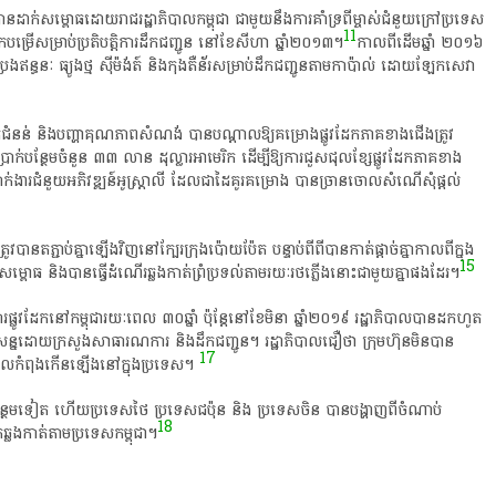
ូវ​បាន​ដាក់​សម្ពោធ​ដោយ​រាជរដ្ឋាភិបាល​កម្ពុជា​ ជាមួយនឹង​ការ​គាំទ្រ​ពី​ម្ចាស់​ជំនួយ​ក្រៅប្រទេស​
11
ើក​បម្រើ​សម្រាប់​ប្រតិបត្តិការ​ដឹក​ជញ្ជូន​ នៅ​ខែសីហា​ ឆ្នាំ​២០១៣​។​
​កាលពីដើម​ឆ្នាំ​ ២០១៦​
​ប្រេងឥន្ធនៈ​ ធ្យូងថ្ម​ ស៊ីម៉ង់ត៍​ និង​កុងតឺន័រ​សម្រាប់​ដឹក​ជញ្ជូន​តាម​កា​ប៉ា​ល់​ ដោយឡែក​សេវា​
នន់​ និង​បញ្ហា​គុណភាព​សំណង់​ បាន​បណ្តាល​ឱ្យ​គម្រោង​ផ្លូវដែក​ភាគ​ខាងជើង​ត្រូវ​
រាក់​បន្ថែមចំនួន​ ៣៣​ លាន​ ដុល្លារ​អា​មេ​រិ​ក​ ដើម្បី​ឱ្យ​ការ​ជួសជុល​ខ្សែ​ផ្លូវដែក​ភាគ​ខាង
ង​ទីភ្នាក់ងារ​ជំនួយ​អភិវឌ្ឍន៍​អូស្ត្រាលី​ ដែល​ជា​ដៃគូរ​គម្រោង​ បាន​ច្រានចោល​សំណើសុំ​ផ្តល់​
បាន​ត​ភ្ជាប់​គ្នា​ឡើង​វិញ​នៅ​ក្បែរ​ក្រុង​ប៉ោយ​ប៉ែ​ត​ បន្ទាប់​ពី​ពី​បាន​កាត់​ផ្តាច់​គ្នា​កាលពី​ក្នុង​
15
ធី​សម្ពោធ​ និង​បាន​ធ្វើ​ដំណើរ​ឆ្លងកាត់​ព្រំប្រទល់​តាម​រយៈ​រថភ្លើង​នោះ​ជាមួយ​គ្នា​ផង​ដែរ​។​
លូវដែក​នៅ​កម្ពុជា​រយៈពេល​ ៣០​ឆ្នាំ​ ប៉ុន្តែ​នៅ​ខែ​មិ​នា​ ឆ្នាំ​២០១៩​ រដ្ឋាភិបាល​បាន​ដកហូត​
ន្ន​ដោយ​ក្រសួង​សាធារណការ​ និង​ដឹក​ជញ្ជូន​។​ រដ្ឋាភិបាល​ជឿ​ថា​ ក្រុមហ៊ុន​មិន​បាន​
17
ដែល​កំពុង​កើនឡើង​នៅ​ក្នុង​ប្រទេស​។​
ន្ថែម​ទៀត​ ហើយ​ប្រទេស​ថៃ​ ប្រទេស​ជប៉ុន​ និង​ ប្រទេស​ចិន​ បាន​បង្ហាញ​ពី​ចំណាប់
18
​ឆ្លងកាត់​តាម​ប្រទេស​កម្ពុជា​។​