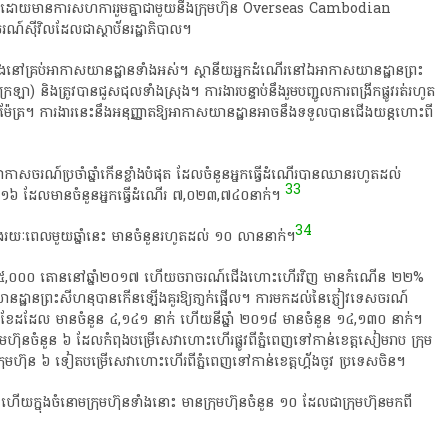
ោយ​មានការ​សហការ​រួម​គ្នា​ជាមួយនឹង​ក្រុមហ៊ុន​ Overseas​ Cambodian​
ី​វិល​ដែល​ជា​ស្ថាប័ន​រដ្ឋាភិបាល​។​
ន​ធ្វើ​ឡើង​នៅ​គ្រប់​អាកាសយានដ្ឋាន​ទាំងអស់​។​ ស្ថានីយ​អ្នកដំណើរ​នៅ​ឯអាកាស​យានដ្ឋាន​ព្រះ​
ា​)​ និង​ត្រូវ​បាន​ជួសជុល​ទាំងស្រុង​។​ ការងារ​បន្ទាប់​នឹង​រួម​ប​ញ្ជូ​ល​ការ​ពង្រីក​ផ្លូវ​រត់​រហូត​
ូម៉ែត្រ​។​ ការងារ​នេះ​នឹង​អនុញ្ញាត​ឱ្យ​អាកាសយានដ្ឋាន​អាច​នឹង​ទទួល​បាន​ជើង​យន្តហោះ​ពី​
​អាកាសចរណ៍​ប្រចាំឆ្នាំ​កើន​ខ្លាំង​បំផុត​ ដែល​ចំនួន​អ្នក​ធ្វើ​ដំណើរ​បាន​ឈាន​រហូត​ដល់​
33
១៦​ ដែល​មាន​ចំនួន​អ្នក​ធ្វើ​ដំណើរ​ ៧,០២៣,៧៤០​នាក់​។​
34
ក្នុង​រយៈពេល​មួយ​ឆ្នាំ​នេះ​ មាន​ចំនួន​រហូត​ដល់​ ១០​ លាន​នាក់​។​
ន​ ៦៥,០០០​ តោន​នៅ​ឆ្នាំ​២០១៧​ ហើយ​ចរាចរណ៍​ជើងហោះហើរ​វិញ​ មាន​កំណើន​ ២២%​
ាន​ព្រះ​សីហ​នុ​បាន​កើនឡើង​គួរ​ឱ្យ​ភា្ញ​ក់​ផ្អើល​។​ ការ​មក​ដល់​នៃ​ភ្ញៀវ​ទេសចរណ៍​
៧​ ខែ​ដដែល​ មាន​ចំនួន​ ៤,១៤១​ នាក់​ ហើយ​នី​ឆ្នាំ​ ២០១៨​ មាន​ចំនួន​ ១៤,១៣០​ នាក់​។​
រុមហ៊ុន​ចំនួន​ ៦​ ដែល​កំពុង​បម្រើសេវា​ហោះហើរ​ផ្លូវ​ពី​ភ្នំពេញ​ទៅ​កាន់​ខេត្តសៀមរាប​ ក្រុម
ុមហ៊ុន​ ៦​ ទៀត​បម្រើសេវា​ហោះហើរ​ពី​ភ្នំពេញ​ទៅ​កាន់​ខេត្ត​ហ្គ័​ង​ចូ​វ​ ប្រទេស​ចិន​។​
ហើយ​ក្នុង​ចំនោម​ក្រុមហ៊ុន​ទាំងនោះ​ មាន​ក្រុមហ៊ុន​ចំនួន​ ១០​ ដែល​ជា​ក្រុមហ៊ុន​មក​ពី​