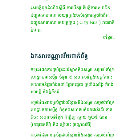
សេចក្តីជូនដំណឹងស្តីពី ការបើកប្រតិបត្តិការសេវាដឹក
ជញ្ជូនសាធារណៈរថយន្តក្រុងរបស់រដ្ឋាករស្វយ័តដឹក
ជញ្ជូនសាធារណៈរថយន្តក្រុង ( City Bus ) រាជធានី
ភ្នំពេញ
បន្ថែម...
ឯកសារបណ្ណាល័យពាក់ព័ន្ធ
កម្រងផែនការគ្រប់គ្រងបរិស្ថាននិងសង្គម សម្រាប់គាំទ្រ
ហេដ្ឋារចនាសម្ព័ន្ធ ចំនួន ៥ សហគមន៍ក្នុងខេត្តកំពត៖
សហគមន៍ត្រពាំងរពៅ ព្រែកត្នោត ត្រពាំងសង្កែ កំពង់
សាមគ្គី និងភ្នំទឹកធំ
កម្រងផែនការគ្រប់គ្រងបរិស្ថាននិងសង្គម សម្រាប់គាំទ្រ
ហេដ្ឋារចនាសម្ព័ន្ធ ចំនួន៦សហគមន៍ជនជាតិដើមភាគ
តិច៖ សហគមន៍ខ្មែង កំាផ្លិញ ស្វាយ ធួយទុំ ប៉ាអរ
(ខេត្តរតនគិរី) និង ឡាំមេះ (មណ្ឌលគិរី)
កម្រងផែនការគ្រប់គ្រងបរិស្ថាននិងសង្គម សម្រាប់គាំទ្រ