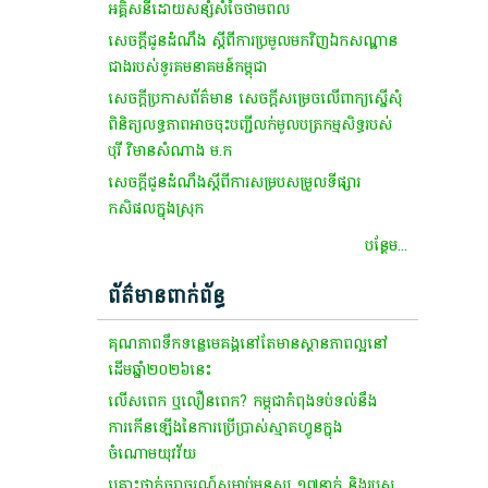
អគ្គិសនីដោយសន្សំសំចៃថាមពល
សេចក្តីជូនដំណឹង ស្តីពីការប្រមូលមកវិញឯកសណ្ឋាន
ជាងរបស់ទូរគមនាគមន៍កម្ពុជា
​សេចក្ដី​ប្រកាស​ព័ត៌មាន​ សេចក្តីសម្រេច​លើ​ពាក្យ​ស្នើ​សុំ​
ពិនិត្យ​លទ្ធភាព​អាច​ចុះបញ្ជី​លក់​មូល​ប​ត្រ​កម្ម​សិទ្ធ​របស់​
បុរី​ វិមាន​សំណាង​ ម​.​ក​
សេចក្តីជូនដំណឹង​ស្តី​ពី​ការ​សម្របសម្រួល​ទីផ្សារ​
កសិផល​ក្នុងស្រុក​
បន្ថែម...
ព័ត៌មានពាក់ព័ន្ធ
គុណភាព​ទឹកទន្លេ​មេគង្គ​នៅ​តែ​មាន​ស្ថាន​ភាពល្អ​នៅ​
ដើមឆ្នាំ​២០២៦​នេះ​
លើសពេក ឬលឿនពេក? កម្ពុជាកំពុងទប់ទល់នឹង
ការកើនឡើងនៃការប្រើប្រាស់ស្មាតហ្វូនក្នុង
ចំណោមយុវវ័យ
គ្រោះថ្នាក់​ចរាចរណ៍​សម្លាប់​មនុស្ស​ ១៧​នាក់​ និង​របួស​