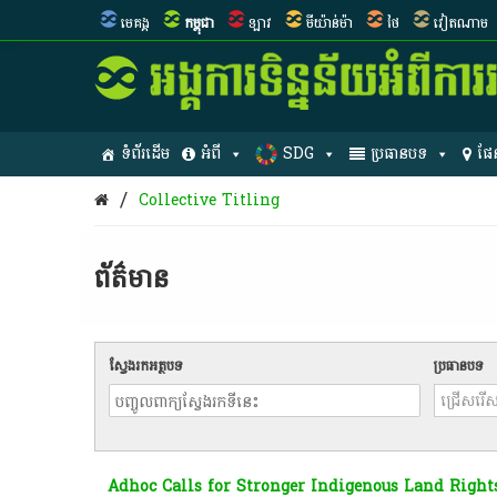
មេគង្គ
កម្ពុជា
ឡាវ
មីយ៉ាន់ម៉ា
ថៃ
វៀតណាម
ទំព័រដើម
អំពី
SDG
ប្រធានបទ
ផែ
/
Collective Titling
ព័ត៌មាន​
ស្វែងរកអត្ថបទ
ប្រធានបទ
Adhoc Calls for Stronger Indigenous Land Right