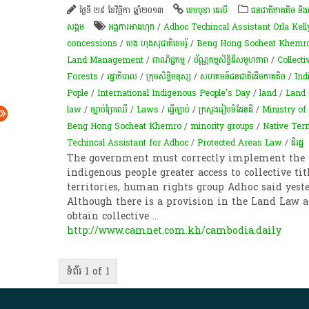
ថ្ងៃទី ២៩ ខែវិច្ឆិកា ឆ្នាំ២០១៣
ខេមបូឌា ដេលី
ជនជាតិភាគតិច និង
សង្គម
អង្គការអាដហុក
/
Adhoc Techincal Assistant Orla Kell
concessions
/
បេង ហុងសុជាតិ​ខេមរ៉ូ
/
Beng Hong Socheat Khemro 
Land Management
/
ពាណិជ្ជកម្ម
/
ប័ណ្ណកម្មសិទ្ធិដីសមូហភាព
/
Collecti
Forests
/
រដ្ឋាភិបាល
/
ក្រុមសិទ្ធិមនុស្ស
/
សហគមន៍ជនជាតិដើមភាគតិច
/
Ind
Pople
/
International Indigenous People's Day
/
land
/
Land 
law
/
ច្បាប់​ព្រៃឈើ​​
/
Laws
/
ធ្វើច្បាប់
/
ក្រសួង​រៀបចំ​ដែន​ដី
/
Ministry o
Beng Hong Socheat Khemro
/
minority groups
/
Native Terr
Techincal Assistant for Adhoc
/
Protected Areas Law
/
ដី​រដ្ឋ​
The government must correctly implement the
indigenous people greater access to collective tit
territories, human rights group Adhoc said yest
Although there is a provision in the Land Law 
obtain collective
...
http://www.camnet.com.kh/cambodia.daily
ទំព័រ 1 of 1