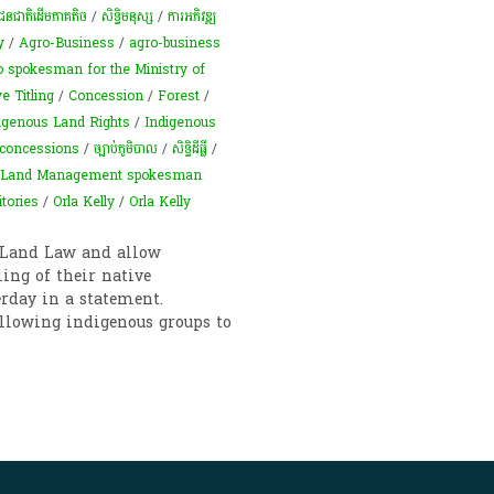
ជនជាតិដើមភាគតិច
/
សិទ្ធិមនុស្ស
/
ការ​អភិវឌ្ឍ​
y
/
Agro-Business
/
agro-business
spokesman for the Ministry of
ve Titling
/
Concession
/
Forest
/
igenous Land Rights
/
Indigenous
concessions
/
ច្បាប់ភូមិបាល
/
សិទ្ធិ​ដីធ្លី
/
f Land Management spokesman
itories
/
Orla Kelly
/
Orla Kelly
 Land Law and allow
ling of their native
erday in a statement.
allowing indigenous groups to