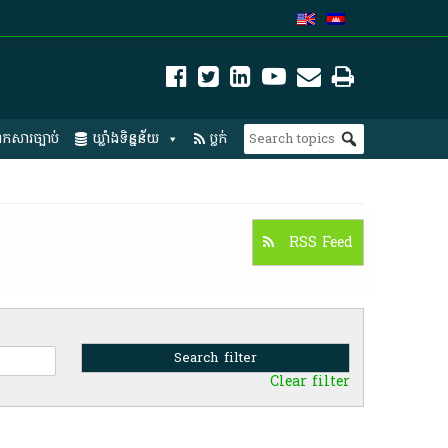
កសារច្បាប់
ឃ្លាំងទិន្នន័យ
ប្លក់
RSS Feed
Clear filter