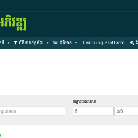
នទី
ព័ត៌មានទិន្នន័យ
ព័ត៌មាន
Learning Platform
ឯ
ចន្លោះពេលវេលា
s