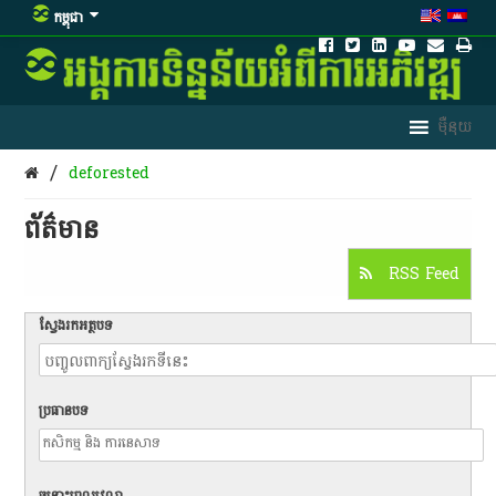
កម្ពុជា
/
deforested
ព័ត៌មាន​
RSS Feed
ស្វែងរកអត្ថបទ
ប្រធានបទ
ចន្លោះពេលវេលា