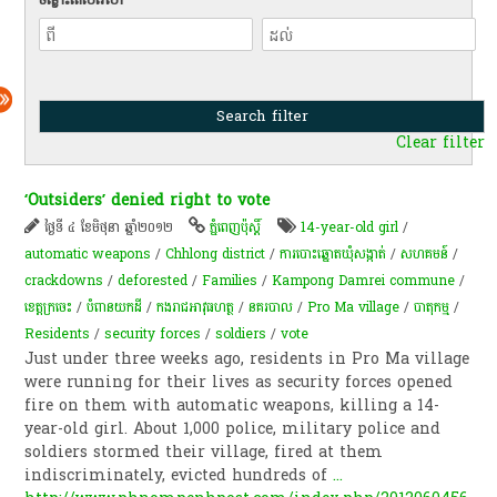
Clear filter
‘Outsiders’ denied right to vote
ថ្ងៃទី ៤ ខែមិថុនា ឆ្នាំ២០១២
ភ្នំពេញប៉ុស្តិ៍
14-year-old girl
/
automatic weapons
/
Chhlong district
/
ការបោះឆ្នោតឃុំសង្កាត់
/
សហគមន៍
/
crackdowns
/
deforested
/
Families
/
Kampong Damrei commune
/
ខេត្តក្រចេះ
/
បំពាន​យក​ដី
/
កងរាជអាវុធហត្ថ
/
នគរបាល
/
Pro Ma village
/
បាតុកម្ម​
/
Residents
/
security forces
/
soldiers
/
vote
Just under three weeks ago, residents in Pro Ma village
were running for their lives as security forces opened
fire on them with automatic weapons, killing a 14-
year-old girl. About 1,000 police, military police and
soldiers stormed their village, fired at them
indiscriminately, evicted hundreds of
...