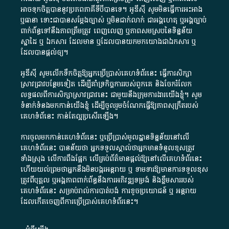
អាច​ទុកចិត្ត​បាននូវ​ប្រភព​ភាគី​ទី​បី​បាន​ទេ​។​ អូ​ឌី​ស៊ី​ សូម​មិន​ធ្វើការ​អះអាង​
ឬ​ធានា​ ទោះជា​បាន​សម្តែង​ច្បាស់​ ឬ​មិន​ជាក់លាក់​ ជា​អង្គហេតុ​ ឬ​អង្គច្បាប់​
ពាក់ព័ន្ធ​ទៅ​នឹង​ភាព​ត្រឹមត្រូវ​ ពេញលេញ​ ឬ​ភាព​សម​ស្រប​នៃ​ទិន្នន័យ​
ស្នាដៃ​ ឬ​ ឯកសារ​ ដែល​មាន​ ឬ​ដែល​បាន​យក​មក​យោង​ជា​ឯកសារ​ ឬ​
ដែល​បាន​ផ្តល់​ឲ្យ​។
អូឌីស៊ី សូមលើកទឹកចិត្តឱ្យអ្នកប្រើប្រាស់គេហទំព័រនេះ ធ្វើការសិក្សា
ស្រាវជ្រាវបន្ថែមទៀត ដើម្បីគាំទ្រកិច្ចការ​របស់ពួកគេ និងចែករំលែក
លទ្ធផលពីការសិក្សាស្រាវជ្រាវនេះ ជាមួយនឹងក្រុមការងារយើងខ្ញុំ។ សូម
ទំនាក់ទំនងមកកាន់យើងខ្ញុំ
ដើម្បីចូលរួមចំណែកធ្វើឱ្យភាពសុក្រឹតរបស់
គេហទំព័នេះ កាន់តែល្អប្រសើរឡើង។
ការចូលមកកាន់គេហទំព័រនេះ ឬប្រើប្រាស់មូលដ្ឋានទិន្នន័យនៅលើ
គេហទំព័រនេះ បានន័យថា អ្នកទទួលស្គាល់ថាអ្នកមានទំនួលខុសត្រូវ
ទាំងស្រុង លើការពឹងផ្អែក លើគ្រប់ព័ត៌មានផ្តល់ឱ្យនៅលើគេហទំព័រនេះ
ហើយយល់ព្រមថាអ្នកនឹងមិនបង្ករអន្តរាយ ឬ ទាមទារ​ឱ្យមានការទទួលខុស​
ត្រូវពីបុគ្គល ឬអង្គភាពពាក់ព័ន្ធនឹងការអភិវឌ្ឍទម្រង់ និងខ្លឹមសាររបស់
គេហទំព័រនេះ សម្រាប់រាល់ការបាត់បង់ ការខូចប្រយោជន៍ ឬ អន្តរាយ
ដែលកើតចេញពីការប្រើប្រាស់គេហទំព័រនេះ។