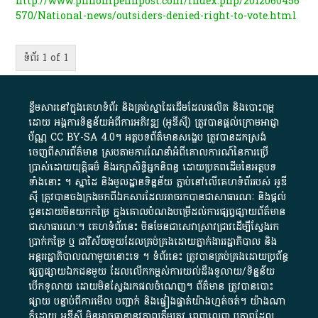
http://www.phnompenhpost.com/index.php/2012060456
570/National-news/outsiders-denied-right-to-vote.html
ទំព័រ 1 of 1
ខ្លឹមសារ​នៅ​ក្នុង​គេហទំព័រ និង​គ្រប់​ស្នា​ដៃ​ដើម​ដែល​ផលិត​ និង​បោះពុម្ព​
ដោយ​ អង្គការ​ទិន្នន័យ​អំពី​ការអភិវឌ្ឍ​​ (អូ​ឌី​ស៊ី)​ ត្រូវ​បាន​ផ្តល់​ក្រោម​អាជ្ញា
ប័ណ្ណ​
CC BY-SA 4.0
។​ អត្ថបទ​ព័ត៌មាន​សង្ខេប​ ត្រូវ​បាន​ដកស្រង់​
ចេញពី​សារព័ត៌មាន ស្របតាមការ​ណែនាំ​អំពី​គោលការណ៍​នៃ​ការ​ប្រើ
ប្រាស់​ដោយ​យុត្តិធម៌​ និង​រក្សាសិទ្ធិអ្នកនិពន្ធ ដោយ​ប្រភពដើម​នៃ​​អត្ថបទ
ទាំង​នោះ​ ។​ ស្នាដៃ​ និង​មូលដ្ឋាន​ទិន្នន័យ ​ភ្ជាប់​នៅ​លើ​គេហទំព័រ​របស់​ អូ​ឌី​
ស៊ី​ ត្រូវ​បាន​ចងក្រង​មក​ពី​ឯកសារ​ដែល​អាច​រក​បានជា​សាធារណៈ​ និង​ផ្តល់​
ជូន​ដោយ​មិន​យក​កម្រៃ​ ក្នុង​គោលបំណង​បម្រើ​ដល់ការ​ផ្សព្វផ្សាយ​ព័ត៌មាន​
ជា​សាធារណៈ​។​ គេហទំព័រ​នេះ​ មិនមែន​ជា​សេវា​ស្រាវជ្រាវ​ដើម្បី​ស្វែងរក
ប្រាក់​កម្រៃ​ ឬ​ ជា​វិស័យ​មួយ​ដែល​គ្រប់គ្រង​ដោយ​ភ្នាក់ងារ​រដ្ឋាភិបាល​ និង ​
អន្តររដ្ឋាភិបាល​ណាមួយ​នោះ​ទេ ​។​ ទំព័រ​នេះ​ ត្រូវ​បាន​គ្រប់គ្រង​ដោយ​ប្រព័ន្ធ​
ផ្សព្វផ្សាយ​ឯកជន​មួយ​ ដែល​លើកកម្ពស់​ការ​យល់​ដឹង​ទូលាយ​/​ទិន្នន័យ​
បើក​ទូលាយ​ ដោយ​មិនស្វែង​រក​ផល​ចំណេញ​។​ ព័ត៌មាន​ ត្រូវ​បាន​បោះ
ផ្សាយ​ បន្ទាប់​ពី​ការ​មើល​ បញ្ជាក់​ និង​ផ្ទៀងផ្ទាត់​យ៉ាង​ហ្មត់ចត់​។​ យ៉ាងណា​
ក៏​ដោយ​ អូ​ឌី​ស៊ី​ មិន​អាច​ធានា​នូវ​ភាព​ត្រឹមត្រូវ​ ពេញលេញ​ ឬ​ភាព​ដែល​