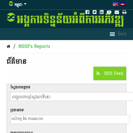
កម្ពុជា
/
NSSF’s Reports
ព័ត៌មាន​
RSS Feed
ស្វែងរកអត្ថបទ
ប្រធានបទ
ចន្លោះពេលវេលា