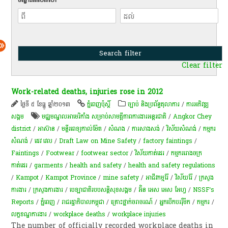
Clear filter
Work-related deaths, injuries rose in 2012
ថ្ងៃទី ៥ ខែធ្នូ ឆ្នាំ២០១៣
ភ្នំពេញប៉ុស្តិ៍
ច្បាប់ និងប្រព័ន្ធតុលាការ
/
ការ​អភិវឌ្ឍ​
សង្គម
មជ្ឈមណ្ឌល​អាមេរិកាំង សម្រាប់​សាមគ្គីភាព​ការងារ​អន្តរជាតិ
/
Angkor Chey
district
/
អាស៊ាន
/
មន្ទីរពេទ្យ​កាល់ម៉ែត​
/
សំណង
/
ការសាងសង់
/
វិស័យសំណង់
/
កម្មករ
សំណង់
/
ដេវ វេល
/
Draft Law on Mine Safety
/
factory faintings
/
Faintings
/
Footwear
/
footwear sector
/
វិស័យ​កាត់ដេរ​
/
កម្មករ​រោងចក្រ​
កាត់ដេរ​
/
garments
/
health and safety
/
health and safety regulations
/
Kampot
/
Kampot Province
/
mine safety
/
អាជីវកម្ម​រ៉ែ​
/
វិស័យរ៉ែ
/
ក្រសួង
ការងារ
/
ក្រសួងការងារ
/
​បេឡា​ជាតិ​របប​សន្តិ​សុខ​​សង្គម
/
អ៊ិន អេស អេស អែហ្វ
/
NSSF’s
Reports
/
ភ្នំពេញ
/
រាជរដ្ឋាភិបាលកម្ពុជា
/
គ្រោះថ្នាក់​ចរាចរណ៍​
/
អ្នកបើកបររ៉ឺម៉ក
/
ក​ម្មករ​
/
លក្ខខណ្ឌ​ការងារ​
/
workplace deaths
/
workplace injuries
The number of officially recorded workplace deaths in