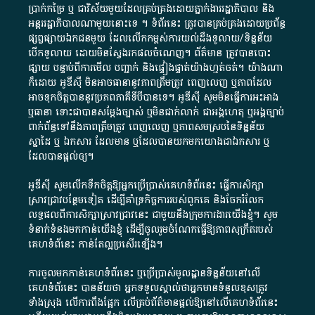
ប្រាក់​កម្រៃ​ ឬ​ ជា​វិស័យ​មួយ​ដែល​គ្រប់គ្រង​ដោយ​ភ្នាក់ងារ​រដ្ឋាភិបាល​ និង ​
អន្តររដ្ឋាភិបាល​ណាមួយ​នោះ​ទេ ​។​ ទំព័រ​នេះ​ ត្រូវ​បាន​គ្រប់គ្រង​ដោយ​ប្រព័ន្ធ​
ផ្សព្វផ្សាយ​ឯកជន​មួយ​ ដែល​លើកកម្ពស់​ការ​យល់​ដឹង​ទូលាយ​/​ទិន្នន័យ​
បើក​ទូលាយ​ ដោយ​មិនស្វែង​រក​ផល​ចំណេញ​។​ ព័ត៌មាន​ ត្រូវ​បាន​បោះ
ផ្សាយ​ បន្ទាប់​ពី​ការ​មើល​ បញ្ជាក់​ និង​ផ្ទៀងផ្ទាត់​យ៉ាង​ហ្មត់ចត់​។​ យ៉ាងណា​
ក៏​ដោយ​ អូ​ឌី​ស៊ី​ មិន​អាច​ធានា​នូវ​ភាព​ត្រឹមត្រូវ​ ពេញលេញ​ ឬ​ភាព​ដែល​
អាច​ទុកចិត្ត​បាននូវ​ប្រភព​ភាគី​ទី​បី​បាន​ទេ​។​ អូ​ឌី​ស៊ី​ សូម​មិន​ធ្វើការ​អះអាង​
ឬ​ធានា​ ទោះជា​បាន​សម្តែង​ច្បាស់​ ឬ​មិន​ជាក់លាក់​ ជា​អង្គហេតុ​ ឬ​អង្គច្បាប់​
ពាក់ព័ន្ធ​ទៅ​នឹង​ភាព​ត្រឹមត្រូវ​ ពេញលេញ​ ឬ​ភាព​សម​ស្រប​នៃ​ទិន្នន័យ​
ស្នាដៃ​ ឬ​ ឯកសារ​ ដែល​មាន​ ឬ​ដែល​បាន​យក​មក​យោង​ជា​ឯកសារ​ ឬ​
ដែល​បាន​ផ្តល់​ឲ្យ​។
អូឌីស៊ី សូមលើកទឹកចិត្តឱ្យអ្នកប្រើប្រាស់គេហទំព័រនេះ ធ្វើការសិក្សា
ស្រាវជ្រាវបន្ថែមទៀត ដើម្បីគាំទ្រកិច្ចការ​របស់ពួកគេ និងចែករំលែក
លទ្ធផលពីការសិក្សាស្រាវជ្រាវនេះ ជាមួយនឹងក្រុមការងារយើងខ្ញុំ។ សូម
ទំនាក់ទំនងមកកាន់យើងខ្ញុំ
ដើម្បីចូលរួមចំណែកធ្វើឱ្យភាពសុក្រឹតរបស់
គេហទំព័នេះ កាន់តែល្អប្រសើរឡើង។
ការចូលមកកាន់គេហទំព័រនេះ ឬប្រើប្រាស់មូលដ្ឋានទិន្នន័យនៅលើ
គេហទំព័រនេះ បានន័យថា អ្នកទទួលស្គាល់ថាអ្នកមានទំនួលខុសត្រូវ
ទាំងស្រុង លើការពឹងផ្អែក លើគ្រប់ព័ត៌មានផ្តល់ឱ្យនៅលើគេហទំព័រនេះ