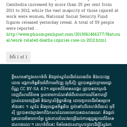
Cambodia increased by more than 25 per cent from
2011 to 2012, while the vast majority of those injured at
work were women, National Social Security Fund
figures released yesterday reveal. A total of 59 people
were reported
...
http://www.phnompenhpost.com/2013061466277/Nation
al/work-related-deaths-injuries-rose-in-2012.html
ទំព័រ 1 of 1
ខ្លឹមសារ​នៅ​ក្នុង​គេហទំព័រ និង​គ្រប់​ស្នា​ដៃ​ដើម​ដែល​ផលិត​ និង​បោះពុម្ព​
ដោយ​ អង្គការ​ទិន្នន័យ​អំពី​ការអភិវឌ្ឍ​​ (អូ​ឌី​ស៊ី)​ ត្រូវ​បាន​ផ្តល់​ក្រោម​អាជ្ញា
ប័ណ្ណ​
CC BY-SA 4.0
។​ អត្ថបទ​ព័ត៌មាន​សង្ខេប​ ត្រូវ​បាន​ដកស្រង់​
ចេញពី​សារព័ត៌មាន ស្របតាមការ​ណែនាំ​អំពី​គោលការណ៍​នៃ​ការ​ប្រើ
ប្រាស់​ដោយ​យុត្តិធម៌​ និង​រក្សាសិទ្ធិអ្នកនិពន្ធ ដោយ​ប្រភពដើម​នៃ​​អត្ថបទ
ទាំង​នោះ​ ។​ ស្នាដៃ​ និង​មូលដ្ឋាន​ទិន្នន័យ ​ភ្ជាប់​នៅ​លើ​គេហទំព័រ​របស់​ អូ​ឌី​
ស៊ី​ ត្រូវ​បាន​ចងក្រង​មក​ពី​ឯកសារ​ដែល​អាច​រក​បានជា​សាធារណៈ​ និង​ផ្តល់​
ជូន​ដោយ​មិន​យក​កម្រៃ​ ក្នុង​គោលបំណង​បម្រើ​ដល់ការ​ផ្សព្វផ្សាយ​ព័ត៌មាន​
ជា​សាធារណៈ​។​ គេហទំព័រ​នេះ​ មិនមែន​ជា​សេវា​ស្រាវជ្រាវ​ដើម្បី​ស្វែងរក