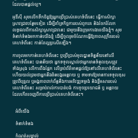
ដែល​បាន​ផ្តល់​ឲ្យ​។
អូឌីស៊ី សូមលើកទឹកចិត្តឱ្យអ្នកប្រើប្រាស់គេហទំព័រនេះ ធ្វើការសិក្សា
ស្រាវជ្រាវបន្ថែមទៀត ដើម្បីគាំទ្រកិច្ចការ​របស់ពួកគេ និងចែករំលែក
លទ្ធផលពីការសិក្សាស្រាវជ្រាវនេះ ជាមួយនឹងក្រុមការងារយើងខ្ញុំ។ សូម
ទំនាក់ទំនងមកកាន់យើងខ្ញុំ
ដើម្បីចូលរួមចំណែកធ្វើឱ្យភាពសុក្រឹតរបស់
គេហទំព័នេះ កាន់តែល្អប្រសើរឡើង។
ការចូលមកកាន់គេហទំព័រនេះ ឬប្រើប្រាស់មូលដ្ឋានទិន្នន័យនៅលើ
គេហទំព័រនេះ បានន័យថា អ្នកទទួលស្គាល់ថាអ្នកមានទំនួលខុសត្រូវ
ទាំងស្រុង លើការពឹងផ្អែក លើគ្រប់ព័ត៌មានផ្តល់ឱ្យនៅលើគេហទំព័រនេះ
ហើយយល់ព្រមថាអ្នកនឹងមិនបង្ករអន្តរាយ ឬ ទាមទារ​ឱ្យមានការទទួលខុស​
ត្រូវពីបុគ្គល ឬអង្គភាពពាក់ព័ន្ធនឹងការអភិវឌ្ឍទម្រង់ និងខ្លឹមសាររបស់
គេហទំព័រនេះ សម្រាប់រាល់ការបាត់បង់ ការខូចប្រយោជន៍ ឬ អន្តរាយ
ដែលកើតចេញពីការប្រើប្រាស់គេហទំព័រនេះ។
អំពី​យើង​
ទំនាក់ទំនង
កំណត់សម្គាល់