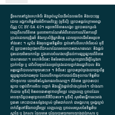
ខ្លឹមសារ​នៅ​ក្នុង​គេហទំព័រ និង​គ្រប់​ស្នា​ដៃ​ដើម​ដែល​ផលិត​ និង​បោះពុម្ព​
ដោយ​ អង្គការ​ទិន្នន័យ​អំពី​ការអភិវឌ្ឍ​​ (អូ​ឌី​ស៊ី)​ ត្រូវ​បាន​ផ្តល់​ក្រោម​អាជ្ញា
ប័ណ្ណ​
CC BY-SA 4.0
។​ អត្ថបទ​ព័ត៌មាន​សង្ខេប​ ត្រូវ​បាន​ដកស្រង់​
ចេញពី​សារព័ត៌មាន ស្របតាមការ​ណែនាំ​អំពី​គោលការណ៍​នៃ​ការ​ប្រើ
ប្រាស់​ដោយ​យុត្តិធម៌​ និង​រក្សាសិទ្ធិអ្នកនិពន្ធ ដោយ​ប្រភពដើម​នៃ​​អត្ថបទ
ទាំង​នោះ​ ។​ ស្នាដៃ​ និង​មូលដ្ឋាន​ទិន្នន័យ ​ភ្ជាប់​នៅ​លើ​គេហទំព័រ​របស់​ អូ​ឌី​
ស៊ី​ ត្រូវ​បាន​ចងក្រង​មក​ពី​ឯកសារ​ដែល​អាច​រក​បានជា​សាធារណៈ​ និង​ផ្តល់​
ជូន​ដោយ​មិន​យក​កម្រៃ​ ក្នុង​គោលបំណង​បម្រើ​ដល់ការ​ផ្សព្វផ្សាយ​ព័ត៌មាន​
ជា​សាធារណៈ​។​ គេហទំព័រ​នេះ​ មិនមែន​ជា​សេវា​ស្រាវជ្រាវ​ដើម្បី​ស្វែងរក
ប្រាក់​កម្រៃ​ ឬ​ ជា​វិស័យ​មួយ​ដែល​គ្រប់គ្រង​ដោយ​ភ្នាក់ងារ​រដ្ឋាភិបាល​ និង ​
អន្តររដ្ឋាភិបាល​ណាមួយ​នោះ​ទេ ​។​ ទំព័រ​នេះ​ ត្រូវ​បាន​គ្រប់គ្រង​ដោយ​ប្រព័ន្ធ​
ផ្សព្វផ្សាយ​ឯកជន​មួយ​ ដែល​លើកកម្ពស់​ការ​យល់​ដឹង​ទូលាយ​/​ទិន្នន័យ​
បើក​ទូលាយ​ ដោយ​មិនស្វែង​រក​ផល​ចំណេញ​។​ ព័ត៌មាន​ ត្រូវ​បាន​បោះ
ផ្សាយ​ បន្ទាប់​ពី​ការ​មើល​ បញ្ជាក់​ និង​ផ្ទៀងផ្ទាត់​យ៉ាង​ហ្មត់ចត់​។​ យ៉ាងណា​
ក៏​ដោយ​ អូ​ឌី​ស៊ី​ មិន​អាច​ធានា​នូវ​ភាព​ត្រឹមត្រូវ​ ពេញលេញ​ ឬ​ភាព​ដែល​
អាច​ទុកចិត្ត​បាននូវ​ប្រភព​ភាគី​ទី​បី​បាន​ទេ​។​ អូ​ឌី​ស៊ី​ សូម​មិន​ធ្វើការ​អះអាង​
ឬ​ធានា​ ទោះជា​បាន​សម្តែង​ច្បាស់​ ឬ​មិន​ជាក់លាក់​ ជា​អង្គហេតុ​ ឬ​អង្គច្បាប់​
ពាក់ព័ន្ធ​ទៅ​នឹង​ភាព​ត្រឹមត្រូវ​ ពេញលេញ​ ឬ​ភាព​សម​ស្រប​នៃ​ទិន្នន័យ​
ស្នាដៃ​ ឬ​ ឯកសារ​ ដែល​មាន​ ឬ​ដែល​បាន​យក​មក​យោង​ជា​ឯកសារ​ ឬ​