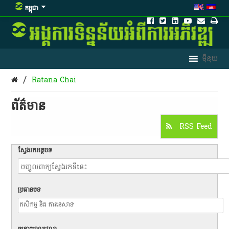
កម្ពុជា
/
Ratana Chai
ព័ត៌មាន​
RSS Feed
ស្វែងរកអត្ថបទ
ប្រធានបទ
ចន្លោះពេលវេលា