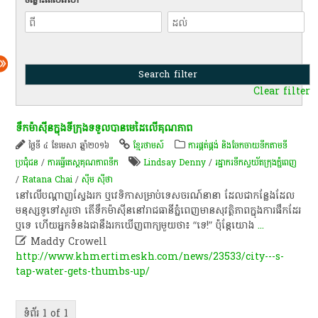
Clear filter
ទឹកម៉ាស៊ីនក្នុងទីក្រុងទទួលបានមេដៃលើគុណភាព
ថ្ងៃទី ៤ ខែមេសា ឆ្នាំ២០១៦
ខ្មែរថាមស៍
ការផ្គត់ផ្គង់ និងចែកចាយទឹកតាមទី
ប្រជុំជន
/
ការធ្វើតេស្តគុណភាពទឹក
Lindsay Denny
/
រដ្ឋាករទឹក​ស្វយ័ត​ក្រុងភ្នំពេញ
/
Ratana Chai
/
ស៊ឹម ស៊ីថា
នៅ​លើ​បណ្ដាញ​ស្វែងរក​ ឬ​វេទិកា​សម្រាប់​ទេសចរណ៍​នានា​ ដែល​ជា​កន្លែង​ដែល​
មនុស្ស​ទូទៅ​សួរ​ថា​ តើ​ទឹក​ម៉ាស៊ីន​នៅ​រាជធានី​ភ្នំពេញ​មាន​សុវត្ថិភាព​ក្នុង​ការ​ផឹក​ដែរ​
ឬទេ​ ហើយ​អ្នក​ទំនងជា​នឹង​រក​ឃើញ​ពាក្យ​មួយ​ថា​៖​ “​ទេ​!”​ ប៉ុន្តែ​យោង
...

Maddy Crowell
http://www.khmertimeskh.com/news/23533/city---s-
tap-water-gets-thumbs-up/
ទំព័រ 1 of 1