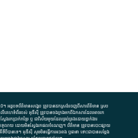
.0
។​ អត្ថបទ​ព័ត៌មាន​សង្ខេប​ ត្រូវ​បាន​ដកស្រង់​ចេញពី​សារព័ត៌មាន ស្រប
លើ​គេហទំព័រ​របស់​ អូ​ឌី​ស៊ី​ ត្រូវ​បាន​ចងក្រង​មក​ពី​ឯកសារ​ដែល​អាច​រក​
ែងរកប្រាក់​កម្រៃ​ ឬ​ ជា​វិស័យ​មួយ​ដែល​គ្រប់គ្រង​ដោយ​ភ្នាក់ងារ​
័យ​បើក​ទូលាយ​ ដោយ​មិនស្វែង​រក​ផល​ចំណេញ​។​ ព័ត៌មាន​ ត្រូវ​បាន​បោះផ្សាយ​
ទី​បី​បាន​ទេ​។​ អូ​ឌី​ស៊ី​ សូម​មិន​ធ្វើការ​អះអាង​ ឬ​ធានា​ ទោះជា​បាន​សម្តែង​