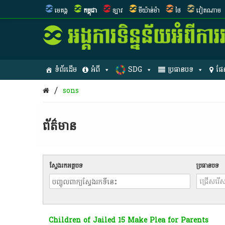
មេគង្គ
កម្ពុជា
ឡាវ
មីយ៉ាន់ម៉ា
ថៃ
វៀតណាម
ទំព័រដើម
អំពី
SDG
ប្រធានបទ
ផែ
/
sons
ព័ត៌មាន​
ស្វែងរកអត្ថបទ
ប្រធានបទ
Children of Jailed 15 Make Plea for Parents