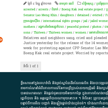
ថ្ងៃទី ៤ ខែធ្នូ ឆ្នាំ២០១៣
ខេមបូឌា ដេលី
សិទ្ធិមនុស្ស
/
ប្រព័ន្ធតុ
arrested
/
arrests
/
បឹងកក់
/
Boeng Kak real estate project
/
ប
Senator Lao Meng Khin
/
daughters
/
detained
/
evicted
/
F
ក្រុម​សង្គម​ស៊ីវិល​
/
international rights groups
/
jail
/
jailed wome
mothers
/
អង្គការមិនមែនរដ្ឋាភិបាល
/
peaceful protest
/
photos
/
បាតុ
sons
/
Thirteen
/
Thirteen women
/
women
/
ធនាគារពិភពលោ
Relatives and neighbors sang, cried and pleaded 
Justice yesterday for the release of the 14 wom
week for protesting against CPP Senator Lao Me
Boeng Kak real estate project. Worried by report
ទំព័រ 1 of 1
ខ្លឹមសារ​នៅ​ក្នុង​គេហទំព័រ និង​គ្រប់​ស្នា​ដៃ​ដើម​ដែល​ផលិត​ និង​បោះពុម្ព​ដោយ​ អង
តាមការ​ណែនាំ​អំពី​គោលការណ៍​នៃ​ការ​ប្រើប្រាស់​ដោយ​យុត្តិធម៌​ និង​រក្សាសិទ្
បានជា​សាធារណៈ​ និង​ផ្តល់​ជូន​ដោយ​មិន​យក​កម្រៃ​ ក្នុង​គោលបំណង​បម្រើ​ដល់
រដ្ឋាភិបាល​ និង ​អន្តររដ្ឋាភិបាល​ណាមួយ​នោះ​ទេ ​។​ ទំព័រ​នេះ​ ត្រូវ​បាន
បន្ទាប់​ពី​ការ​មើល​ បញ្ជាក់​ និង​ផ្ទៀងផ្ទាត់​យ៉ាង​ហ្មត់ចត់​។​ យ៉ាងណា​ក៏​ដោយ​