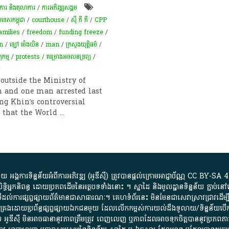
លាការ និងតុលាការ
/
ការ​អភិវឌ្ឍ​សង្គម
្រទេសកម្ពុជា
/
courthouse
/
ស៊ី ភី ភី
/
CPP
amilies
/
freedom
/
funding freeze
/
n
/
ឡៅ ម៉េងឃិន
/
man
/
ក្រសួងយុត្តិធម៌
/
កម្ម​
/
protests
/
គម្រោង​អចលនទ្រព្យ
/
ក
outside the Ministry of
en and one man arrested last
ng Khin’s controversial
s that the World
...
្គការ​ទិន្នន័យ​អំពី​ការអភិវឌ្ឍ​​ (អូ​ឌី​ស៊ី)​ ត្រូវ​បាន​ផ្តល់​ក្រោម​អាជ្ញាប័ណ្ណ​
CC BY-SA 4
ធិអ្នកនិពន្ធ ដោយ​ប្រភពដើម​នៃ​​អត្ថបទទាំង​នោះ​ ។​ ស្នាដៃ​ និង​មូលដ្ឋាន​ទិន្នន័យ ​ភ្ជាប់​នៅ​
ការ​ផ្សព្វផ្សាយ​ព័ត៌មាន​ជា​សាធារណៈ​។​ គេហទំព័រ​នេះ​ មិនមែន​ជា​សេវា​ស្រាវជ្រាវ​ដើម្បី​ស្វ
​គ្រប់គ្រង​ដោយ​ប្រព័ន្ធ​ផ្សព្វផ្សាយ​ឯកជន​មួយ​ ដែល​លើកកម្ពស់​ការ​យល់​ដឹង​ទូលាយ​/​ទិន្នន
 អូ​ឌី​ស៊ី​ មិន​អាច​ធានា​នូវ​ភាព​ត្រឹមត្រូវ​ ពេញលេញ​ ឬ​ភាព​ដែល​អាច​ទុកចិត្ត​បាននូវ​ប្រភព​ភាគី​