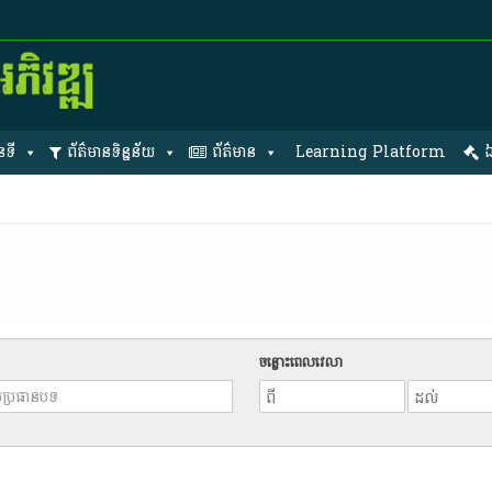
នទី
ព័ត៌មានទិន្នន័យ
ព័ត៌មាន
Learning Platform
ឯ
ចន្លោះពេលវេលា