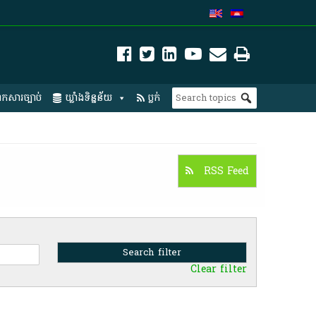
កសារច្បាប់
ឃ្លាំងទិន្នន័យ
ប្លក់
RSS Feed
Clear filter