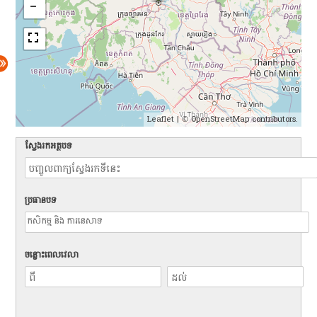
Leaflet
| ©
OpenStreetMap
contributors.
ស្វែងរកអត្ថបទ
ប្រធានបទ
ចន្លោះពេលវេលា