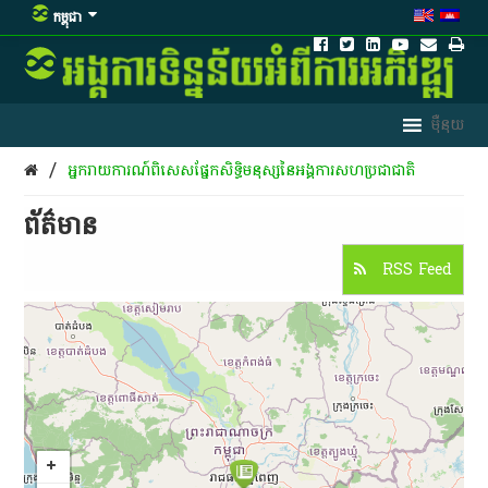
កម្ពុជា
/
អ្នក​រាយការណ៍​ពិសេស​ផ្នែក​សិទ្ធិមនុស្ស​នៃ​អង្គការ​សហ​ប្រជាជាតិ
ព័ត៌មាន​
RSS Feed