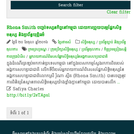
Clear filter
Rhona Smith បញ្ចប់​ទស្សនកិច្ច​នៅ​កម្ពុជា ដោយ​ការ​ព្រួយ​បារម្ភ​ផ្នែក​សិទ្ធ​
មនុស្ស​ និង​ប្រព័ន្ធ​យុត្តិធម៌
ថ្ងៃទី ២០ ខែតុលា ឆ្នាំ២០១៦
ខ្មែរថាមស៍
សិទ្ធិមនុស្ស
/
ប្រព័ន្ធច្បាប់ និងប្រព័ន្ធ
តុលាការ
ក្រម​ព្រហ្ម​ទណ្ឌ
/
ក្រុមប្រឹក្សា​សិទ្ធិមនុស្ស
/
ប្រព័ន្ធ​តុលាការ
/
កិច្ចព្រមព្រៀងសន្តិ
ភាពក្រុងប៉ារីស
/
អ្នក​រាយការណ៍​ពិសេស​ផ្នែក​សិទ្ធិមនុស្ស​នៃ​អង្គការ​សហ​ប្រជាជាតិ
ក្នុង​ដំណើរ​ត្រឡប់​មក​កាន់​ប្រទេស​កម្ពុជា​ នៅ​ក្នុង​បេសកកម្ម​ស្វែងរក​ការ​ពិត​របស់​
អង្គការ​សហ​ប្រជាជាតិ​ លើក​ទី​បី​របស់​អ្នក​រាយការណ៍​ពិសេស​ផ្នែក​សិទ្ធិមនុស្ស​នៃ​
អង្គការ​សហ​ប្រជាជាតិលោកស្រី រ៉ូណា ស្មីត (Rhona Smith) បាន​ចេញ​នូវ​
ការ​ពិនិត្យ​នៃ​ស្ថានភាព​សិទ្ធិមនុស្ស​យ៉ាង​ខ្លាំង​ក្លា​នៅ​កម្ពុជា​ ដោយ​បាន​លើក
...

Safiya Charles
http://bit.ly/2eTApsl
ទំព័រ 1 of 1
ខ្លឹមសារ​នៅ​ក្នុង​គេហទំព័រ និង​គ្រប់​ស្នា​ដៃ​ដើម​ដែល​ផលិត​ និង​បោះពុម្ព​