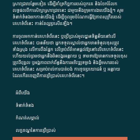
ស្រាវជ្រាវបន្ថែមទៀត ដើម្បីគាំទ្រកិច្ចការ​របស់ពួកគេ និងចែករំលែក
លទ្ធផលពីការសិក្សាស្រាវជ្រាវនេះ ជាមួយនឹងក្រុមការងារយើងខ្ញុំ។ សូម
ទំនាក់ទំនងមកកាន់យើងខ្ញុំ
ដើម្បីចូលរួមចំណែកធ្វើឱ្យភាពសុក្រឹតរបស់
គេហទំព័នេះ កាន់តែល្អប្រសើរឡើង។
ការចូលមកកាន់គេហទំព័រនេះ ឬប្រើប្រាស់មូលដ្ឋានទិន្នន័យនៅលើ
គេហទំព័រនេះ បានន័យថា អ្នកទទួលស្គាល់ថាអ្នកមានទំនួលខុសត្រូវ
ទាំងស្រុង លើការពឹងផ្អែក លើគ្រប់ព័ត៌មានផ្តល់ឱ្យនៅលើគេហទំព័រនេះ
ហើយយល់ព្រមថាអ្នកនឹងមិនបង្ករអន្តរាយ ឬ ទាមទារ​ឱ្យមានការទទួលខុស​
ត្រូវពីបុគ្គល ឬអង្គភាពពាក់ព័ន្ធនឹងការអភិវឌ្ឍទម្រង់ និងខ្លឹមសាររបស់
គេហទំព័រនេះ សម្រាប់រាល់ការបាត់បង់ ការខូចប្រយោជន៍ ឬ អន្តរាយ
ដែលកើតចេញពីការប្រើប្រាស់គេហទំព័រនេះ។
អំពី​យើង​
ទំនាក់ទំនង
កំណត់សម្គាល់
លក្ខខណ្ឌនៃការប្រើប្រាស់