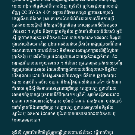
ដោយ​ អង្គការ​ទិន្នន័យ​អំពី​ការអភិវឌ្ឍ​​ (អូ​ឌី​ស៊ី)​ ត្រូវ​បាន​ផ្តល់​ក្រោម​អាជ្ញា
ប័ណ្ណ​
CC BY-SA 4.0
។​ អត្ថបទ​ព័ត៌មាន​សង្ខេប​ ត្រូវ​បាន​ដកស្រង់​
ចេញពី​សារព័ត៌មាន ស្របតាមការ​ណែនាំ​អំពី​គោលការណ៍​នៃ​ការ​ប្រើ
ប្រាស់​ដោយ​យុត្តិធម៌​ និង​រក្សាសិទ្ធិអ្នកនិពន្ធ ដោយ​ប្រភពដើម​នៃ​​អត្ថបទ
ទាំង​នោះ​ ។​ ស្នាដៃ​ និង​មូលដ្ឋាន​ទិន្នន័យ ​ភ្ជាប់​នៅ​លើ​គេហទំព័រ​របស់​ អូ​ឌី​
ស៊ី​ ត្រូវ​បាន​ចងក្រង​មក​ពី​ឯកសារ​ដែល​អាច​រក​បានជា​សាធារណៈ​ និង​ផ្តល់​
ជូន​ដោយ​មិន​យក​កម្រៃ​ ក្នុង​គោលបំណង​បម្រើ​ដល់ការ​ផ្សព្វផ្សាយ​ព័ត៌មាន​
ជា​សាធារណៈ​។​ គេហទំព័រ​នេះ​ មិនមែន​ជា​សេវា​ស្រាវជ្រាវ​ដើម្បី​ស្វែងរក
ប្រាក់​កម្រៃ​ ឬ​ ជា​វិស័យ​មួយ​ដែល​គ្រប់គ្រង​ដោយ​ភ្នាក់ងារ​រដ្ឋាភិបាល​ និង ​
អន្តររដ្ឋាភិបាល​ណាមួយ​នោះ​ទេ ​។​ ទំព័រ​នេះ​ ត្រូវ​បាន​គ្រប់គ្រង​ដោយ​ប្រព័ន្ធ​
ផ្សព្វផ្សាយ​ឯកជន​មួយ​ ដែល​លើកកម្ពស់​ការ​យល់​ដឹង​ទូលាយ​/​ទិន្នន័យ​
បើក​ទូលាយ​ ដោយ​មិនស្វែង​រក​ផល​ចំណេញ​។​ ព័ត៌មាន​ ត្រូវ​បាន​បោះ
ផ្សាយ​ បន្ទាប់​ពី​ការ​មើល​ បញ្ជាក់​ និង​ផ្ទៀងផ្ទាត់​យ៉ាង​ហ្មត់ចត់​។​ យ៉ាងណា​
ក៏​ដោយ​ អូ​ឌី​ស៊ី​ មិន​អាច​ធានា​នូវ​ភាព​ត្រឹមត្រូវ​ ពេញលេញ​ ឬ​ភាព​ដែល​
អាច​ទុកចិត្ត​បាននូវ​ប្រភព​ភាគី​ទី​បី​បាន​ទេ​។​ អូ​ឌី​ស៊ី​ សូម​មិន​ធ្វើការ​អះអាង​
ឬ​ធានា​ ទោះជា​បាន​សម្តែង​ច្បាស់​ ឬ​មិន​ជាក់លាក់​ ជា​អង្គហេតុ​ ឬ​អង្គច្បាប់​
ពាក់ព័ន្ធ​ទៅ​នឹង​ភាព​ត្រឹមត្រូវ​ ពេញលេញ​ ឬ​ភាព​សម​ស្រប​នៃ​ទិន្នន័យ​
ស្នាដៃ​ ឬ​ ឯកសារ​ ដែល​មាន​ ឬ​ដែល​បាន​យក​មក​យោង​ជា​ឯកសារ​ ឬ​
ដែល​បាន​ផ្តល់​ឲ្យ​។
អូឌីស៊ី សូមលើកទឹកចិត្តឱ្យអ្នកប្រើប្រាស់គេហទំព័រនេះ ធ្វើការសិក្សា