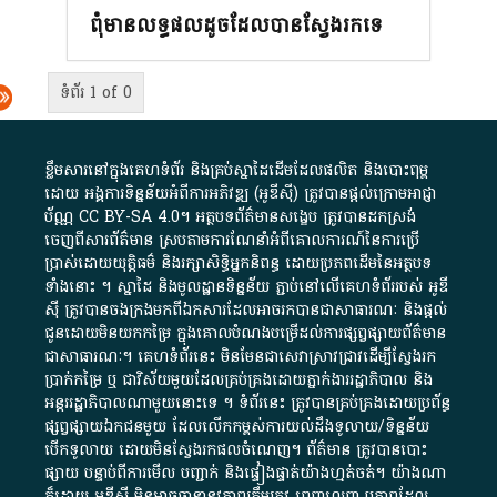
ពុំមានលទ្ធផលដូចដែលបានស្វែងរកទេ
ទំព័រ 1 of 0
ខ្លឹមសារ​នៅ​ក្នុង​គេហទំព័រ និង​គ្រប់​ស្នា​ដៃ​ដើម​ដែល​ផលិត​ និង​បោះពុម្ព​
ដោយ​ អង្គការ​ទិន្នន័យ​អំពី​ការអភិវឌ្ឍ​​ (អូ​ឌី​ស៊ី)​ ត្រូវ​បាន​ផ្តល់​ក្រោម​អាជ្ញា
ប័ណ្ណ​
CC BY-SA 4.0
។​ អត្ថបទ​ព័ត៌មាន​សង្ខេប​ ត្រូវ​បាន​ដកស្រង់​
ចេញពី​សារព័ត៌មាន ស្របតាមការ​ណែនាំ​អំពី​គោលការណ៍​នៃ​ការ​ប្រើ
ប្រាស់​ដោយ​យុត្តិធម៌​ និង​រក្សាសិទ្ធិអ្នកនិពន្ធ ដោយ​ប្រភពដើម​នៃ​​អត្ថបទ
ទាំង​នោះ​ ។​ ស្នាដៃ​ និង​មូលដ្ឋាន​ទិន្នន័យ ​ភ្ជាប់​នៅ​លើ​គេហទំព័រ​របស់​ អូ​ឌី​
ស៊ី​ ត្រូវ​បាន​ចងក្រង​មក​ពី​ឯកសារ​ដែល​អាច​រក​បានជា​សាធារណៈ​ និង​ផ្តល់​
ជូន​ដោយ​មិន​យក​កម្រៃ​ ក្នុង​គោលបំណង​បម្រើ​ដល់ការ​ផ្សព្វផ្សាយ​ព័ត៌មាន​
ជា​សាធារណៈ​។​ គេហទំព័រ​នេះ​ មិនមែន​ជា​សេវា​ស្រាវជ្រាវ​ដើម្បី​ស្វែងរក
ប្រាក់​កម្រៃ​ ឬ​ ជា​វិស័យ​មួយ​ដែល​គ្រប់គ្រង​ដោយ​ភ្នាក់ងារ​រដ្ឋាភិបាល​ និង ​
អន្តររដ្ឋាភិបាល​ណាមួយ​នោះ​ទេ ​។​ ទំព័រ​នេះ​ ត្រូវ​បាន​គ្រប់គ្រង​ដោយ​ប្រព័ន្ធ​
ផ្សព្វផ្សាយ​ឯកជន​មួយ​ ដែល​លើកកម្ពស់​ការ​យល់​ដឹង​ទូលាយ​/​ទិន្នន័យ​
បើក​ទូលាយ​ ដោយ​មិនស្វែង​រក​ផល​ចំណេញ​។​ ព័ត៌មាន​ ត្រូវ​បាន​បោះ
ផ្សាយ​ បន្ទាប់​ពី​ការ​មើល​ បញ្ជាក់​ និង​ផ្ទៀងផ្ទាត់​យ៉ាង​ហ្មត់ចត់​។​ យ៉ាងណា​
ក៏​ដោយ​ អូ​ឌី​ស៊ី​ មិន​អាច​ធានា​នូវ​ភាព​ត្រឹមត្រូវ​ ពេញលេញ​ ឬ​ភាព​ដែល​