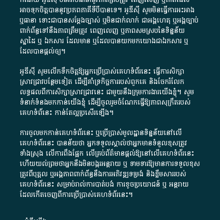
អាច​ទុកចិត្ត​បាននូវ​ប្រភព​ភាគី​ទី​បី​បាន​ទេ​។​ អូ​ឌី​ស៊ី​ សូម​មិន​ធ្វើការ​អះអាង​
ឬ​ធានា​ ទោះជា​បាន​សម្តែង​ច្បាស់​ ឬ​មិន​ជាក់លាក់​ ជា​អង្គហេតុ​ ឬ​អង្គច្បាប់​
ពាក់ព័ន្ធ​ទៅ​នឹង​ភាព​ត្រឹមត្រូវ​ ពេញលេញ​ ឬ​ភាព​សម​ស្រប​នៃ​ទិន្នន័យ​
ស្នាដៃ​ ឬ​ ឯកសារ​ ដែល​មាន​ ឬ​ដែល​បាន​យក​មក​យោង​ជា​ឯកសារ​ ឬ​
ដែល​បាន​ផ្តល់​ឲ្យ​។
អូឌីស៊ី សូមលើកទឹកចិត្តឱ្យអ្នកប្រើប្រាស់គេហទំព័រនេះ ធ្វើការសិក្សា
ស្រាវជ្រាវបន្ថែមទៀត ដើម្បីគាំទ្រកិច្ចការ​របស់ពួកគេ និងចែករំលែក
លទ្ធផលពីការសិក្សាស្រាវជ្រាវនេះ ជាមួយនឹងក្រុមការងារយើងខ្ញុំ។ សូម
ទំនាក់ទំនងមកកាន់យើងខ្ញុំ
ដើម្បីចូលរួមចំណែកធ្វើឱ្យភាពសុក្រឹតរបស់
គេហទំព័នេះ កាន់តែល្អប្រសើរឡើង។
ការចូលមកកាន់គេហទំព័រនេះ ឬប្រើប្រាស់មូលដ្ឋានទិន្នន័យនៅលើ
គេហទំព័រនេះ បានន័យថា អ្នកទទួលស្គាល់ថាអ្នកមានទំនួលខុសត្រូវ
ទាំងស្រុង លើការពឹងផ្អែក លើគ្រប់ព័ត៌មានផ្តល់ឱ្យនៅលើគេហទំព័រនេះ
ហើយយល់ព្រមថាអ្នកនឹងមិនបង្ករអន្តរាយ ឬ ទាមទារ​ឱ្យមានការទទួលខុស​
ត្រូវពីបុគ្គល ឬអង្គភាពពាក់ព័ន្ធនឹងការអភិវឌ្ឍទម្រង់ និងខ្លឹមសាររបស់
គេហទំព័រនេះ សម្រាប់រាល់ការបាត់បង់ ការខូចប្រយោជន៍ ឬ អន្តរាយ
ដែលកើតចេញពីការប្រើប្រាស់គេហទំព័រនេះ។