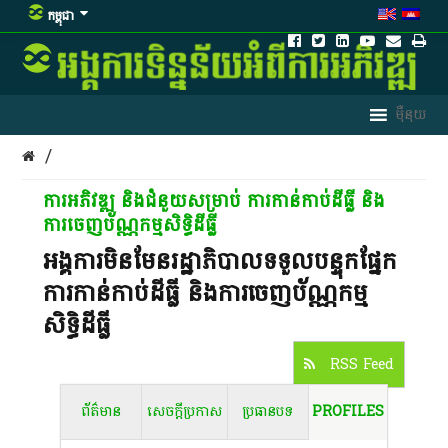
កម្ពុជា
/
ការអភិវឌ្ឍ និងជំនួយសម្រាប់ ការកាន់កាប់ដីធ្លី និង
ការចេញប័ណ្ណកម្មសិទ្ធិដីធ្លី
អង្គការមិនមែនរដ្ឋាភិបាលទទួលបន្ទុកផ្នែក
ការកាន់កាប់ដីធ្លី និងការចេញប័ណ្ណកម្ម
សិទ្ធិដីធ្លី
RSS Feed
ព័ត៌មាន
សេចក្តីប្រកាស
ប្រធានបទ
PROFILES