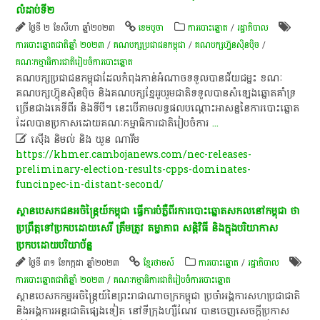
លំដាប់ទី២
ថ្ងៃទី ២ ខែសីហា ឆ្នាំ២០២៣
ខេ​ម​បូ​ចា
ការបោះឆ្នោត
/
រដ្ឋាភិបាល
ការបោះឆ្នោតជាតិឆ្នាំ ២០២៣
/
គណបក្សប្រជាជនកម្ពុជា
/
គណបក្សហ្វ៊ុនស៊ិនប៉ិច
/
គណៈកម្មាធិការជាតិរៀបចំការបោះឆ្នោត
គណបក្ស​ប្រជាជន​កម្ពុជា​ដែល​កំពុង​កាន់​អំណាច​ទទួល​បាន​ជ័យ​ជម្នះ ខណៈ​
គណបក្ស​ហ៊្វុនស៊ិនប៉ិច និង​គណបក្ស​ខ្មែរ​រួបរួម​ជាតិ​ទទួល​បាន​សំឡេងឆ្នោត​គាំទ្រ​
ច្រើន​ជាង​គេ​ទី​ពីរ និង​ទី​បី​។ នេះ​បើ​តាម​លទ្ធផល​បណ្តោះអាសន្ននៃ​ការ​បោះ​ឆ្នោត​
ដែល​បាន​ប្រកាស​ដោយ​គណៈកម្មាធិការ​​ជាតិ​រៀបចំ​ការ
...

ស៊ើង និមល់ និង ឃួន ណារីម
https://khmer.cambojanews.com/nec-releases-
preliminary-election-results-cpps-dominates-
funcinpec-in-distant-second/
​ស្ថាន​បេសកជន​អចិន្ត្រៃយ៍​កម្ពុជា​ ធ្វើការ​បំភ្លឺ​ពីរ​ការ​បោះ​ឆ្នោត​សកល​នៅ​កម្ពុជា​ ថា​
ប្រព្រឹត្ត​ទៅ​ប្រកបដោយ​សេរី​ ត្រឹមត្រូវ​ តម្លាភាព​ សន្តិវិធី​ និង​ក្នុង​បរិយាកាស​
ប្រកបដោយ​បរិ​យា​ប័ន្ន​
ថ្ងៃទី ៣១ ខែកក្កដា ឆ្នាំ២០២៣
ខ្មែរថាមស៍
ការបោះឆ្នោត
/
រដ្ឋាភិបាល
ការបោះឆ្នោតជាតិឆ្នាំ ២០២៣
/
គណៈកម្មាធិការជាតិរៀបចំការបោះឆ្នោត
​ស្ថាន​បេសកកម្ម​អចិន្ត្រៃយ៍​នៃ​ព្រះរាជាណាចក្រ​កម្ពុជា​ ប្រចាំ​អង្គការសហប្រជាជាតិ​
និង​អង្គការ​អន្តរជាតិ​ផ្សេង​ទៀត​ នៅ​ទីក្រុង​ហ្សឺ​ណែវ​ បាន​ចេញ​សេចក្តី​ប្រកាស​