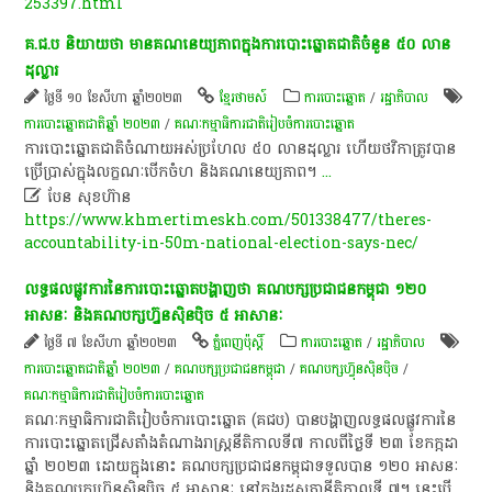
253397.html
​គ​.​ជ​.​ប​ និយាយ​ថា​ មាន​គណនេយ្យ​ភាព​ក្នុង​ការ​បោះ​ឆ្នោតជាតិ​ចំនួន​ ៥០​ លាន​
ដុល្លារ​
ថ្ងៃទី ១០ ខែសីហា ឆ្នាំ២០២៣
ខ្មែរថាមស៍
ការបោះឆ្នោត
/
រដ្ឋាភិបាល
ការបោះឆ្នោតជាតិឆ្នាំ ២០២៣
/
គណៈកម្មាធិការជាតិរៀបចំការបោះឆ្នោត
​ការ​បោះ​ឆ្នោតជាតិ​ចំណាយ​អស់​ប្រហែល​ ៥០​ លាន​ដុល្លារ​ ហើយ​ថវិកា​ត្រូវ​បាន​
ប្រើប្រាស់​ក្នុង​លក្ខណៈ​បើកចំហ​ និង​គណនេយ្យ​ភាព​។​
...

បែន​ សុខហ៊ាន
https://www.khmertimeskh.com/501338477/theres-
accountability-in-50m-national-election-says-nec/
លទ្ធផល​ផ្លូវការ​នៃ​ការបោះឆ្នោត​បង្ហាញថា គណបក្ស​ប្រជាជន​កម្ពុជា ១២០
អាសនៈ និង​គណបក្ស​ហ្វ៊ុនស៊ិនប៉ិច ៥ អាសា​នៈ
ថ្ងៃទី ៧ ខែសីហា ឆ្នាំ២០២៣
ភ្នំពេញប៉ុស្តិ៍
ការបោះឆ្នោត
/
រដ្ឋាភិបាល
ការបោះឆ្នោតជាតិឆ្នាំ ២០២៣
/
គណបក្សប្រជាជនកម្ពុជា
/
​គណបក្ស​ហ៊្វុនស៊ិនប៉ិច
/
គណៈកម្មាធិការជាតិរៀបចំការបោះឆ្នោត
គណៈកម្មាធិការ​ជាតិ​រៀបចំ​ការបោះឆ្នោត (​គជប​) បានបង្ហាញ​លទ្ធផល​ផ្លូវការ​នៃ​
ការបោះឆ្នោត​ជ្រើសតាំង​តំណាងរាស្ត្រ​នីតិកាល​ទី៧ កាលពី​ថ្ងៃទី ២៣ ខែកក្កដា
ឆ្នាំ ២០២៣ ដោយ​ក្នុងនោះ គណបក្ស​ប្រជាជន​កម្ពុជា​ទទួលបាន ១២០ អាសនៈ
និង​គណបក្ស​ហ្វ៊ុនស៊ិនប៉ិច ៥ អាសា​នៈ នៅក្នុង​រដ្ឋសភា​នីតិកាល​ទី ៧​។ នេះ​បើ