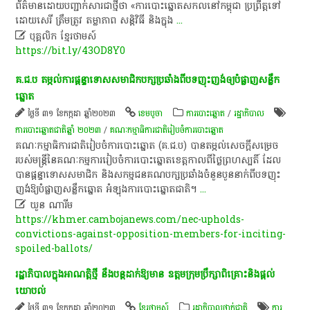
ព័ត៌មាន​ដោយ​បញ្ជាក់​សារ​ជា​ថ្មី​ថា​ «​ការ​បោះ​ឆ្នោត​សកល​នៅ​កម្ពុជា​ ប្រព្រឹត្ត​ទៅ​
ដោយ​សេរី​ ត្រឹមត្រូវ​ តម្លាភាព​ សន្តិវិធី​ និង​ក្នុង
...

បុគ្គលិក​ ខ្មែរ​ថា​ម​ស៍​
https://bit.ly/43OD8Y0
គ.ជ.ប តម្កល់ការផ្ដន្ទាទោសសមាជិកបក្សប្រឆាំងពីបទញុះញង់ឲ្យបំផ្លាញសន្លឹក
ឆ្នោត
ថ្ងៃទី ៣១ ខែកក្កដា ឆ្នាំ២០២៣
ខេ​ម​បូ​ចា
ការបោះឆ្នោត
/
រដ្ឋាភិបាល
ការបោះឆ្នោតជាតិឆ្នាំ ២០២៣
/
គណៈកម្មាធិការជាតិរៀបចំការបោះឆ្នោត
គណៈកម្មាធិការជាតិរៀបចំការបោះឆ្នោត (គ.ជ.ប) បានតម្កល់សេចក្តី​សម្រេច
របស់មន្ត្រីនៃ​គណៈកម្មការរៀបចំការបោះឆ្នោតខេត្តកាលពីថ្ងៃព្រហស្បតិ៍ ដែល
បានផ្តន្ទាទោសសមាជិក និងសកម្មជនគណបក្សប្រឆាំងចំនួន​បួននាក់ពីបទញុះ​
ញង់​ឱ្យបំផ្លាញ​សន្លឹកឆ្នោត អំឡុង​ការបោះឆ្នោតជាតិ។
...

ឃួន ណារីម​
https://khmer.cambojanews.com/nec-upholds-
convictions-against-opposition-members-for-inciting-
spoiled-ballots/
រដ្ឋាភិបាល​ក្នុង​អាណត្តិ​ថ្មី​ នឹង​បន្ត​ដាក់​ឱ្យ​មាន​ ឧត្តម​ក្រុមប្រឹក្សា​ពិគ្រោះ​និង​ផ្តល់​
យោបល់​
ថ្ងៃទី ៣១ ខែកក្កដា ឆ្នាំ២០២៣
ខ្មែរថាមស៍
រដ្ឋាភិបាលថ្នាក់ជាតិ
ការ