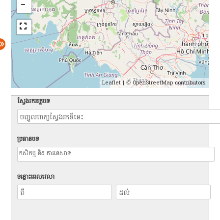
Leaflet
| ©
OpenStreetMap
contributors.
ស្វែងរកអត្ថបទ
ប្រធានបទ
ចន្លោះពេលវេលា