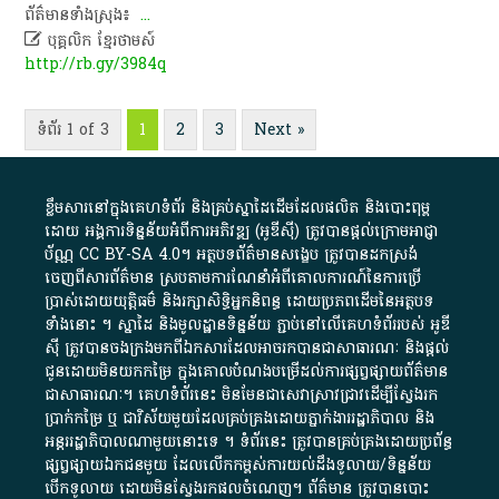
ព័ត៌មាន​ទាំងស្រុង​៖​ ​
...

បុគ្គលិក​ ខ្មែរ​ថា​ម​ស៍​
http://rb.gy/3984q
ទំព័រ 1 of 3
1
2
3
Next »
ខ្លឹមសារ​នៅ​ក្នុង​គេហទំព័រ និង​គ្រប់​ស្នា​ដៃ​ដើម​ដែល​ផលិត​ និង​បោះពុម្ព​
ដោយ​ អង្គការ​ទិន្នន័យ​អំពី​ការអភិវឌ្ឍ​​ (អូ​ឌី​ស៊ី)​ ត្រូវ​បាន​ផ្តល់​ក្រោម​អាជ្ញា
ប័ណ្ណ​
CC BY-SA 4.0
។​ អត្ថបទ​ព័ត៌មាន​សង្ខេប​ ត្រូវ​បាន​ដកស្រង់​
ចេញពី​សារព័ត៌មាន ស្របតាមការ​ណែនាំ​អំពី​គោលការណ៍​នៃ​ការ​ប្រើ
ប្រាស់​ដោយ​យុត្តិធម៌​ និង​រក្សាសិទ្ធិអ្នកនិពន្ធ ដោយ​ប្រភពដើម​នៃ​​អត្ថបទ
ទាំង​នោះ​ ។​ ស្នាដៃ​ និង​មូលដ្ឋាន​ទិន្នន័យ ​ភ្ជាប់​នៅ​លើ​គេហទំព័រ​របស់​ អូ​ឌី​
ស៊ី​ ត្រូវ​បាន​ចងក្រង​មក​ពី​ឯកសារ​ដែល​អាច​រក​បានជា​សាធារណៈ​ និង​ផ្តល់​
ជូន​ដោយ​មិន​យក​កម្រៃ​ ក្នុង​គោលបំណង​បម្រើ​ដល់ការ​ផ្សព្វផ្សាយ​ព័ត៌មាន​
ជា​សាធារណៈ​។​ គេហទំព័រ​នេះ​ មិនមែន​ជា​សេវា​ស្រាវជ្រាវ​ដើម្បី​ស្វែងរក
ប្រាក់​កម្រៃ​ ឬ​ ជា​វិស័យ​មួយ​ដែល​គ្រប់គ្រង​ដោយ​ភ្នាក់ងារ​រដ្ឋាភិបាល​ និង ​
អន្តររដ្ឋាភិបាល​ណាមួយ​នោះ​ទេ ​។​ ទំព័រ​នេះ​ ត្រូវ​បាន​គ្រប់គ្រង​ដោយ​ប្រព័ន្ធ​
ផ្សព្វផ្សាយ​ឯកជន​មួយ​ ដែល​លើកកម្ពស់​ការ​យល់​ដឹង​ទូលាយ​/​ទិន្នន័យ​
បើក​ទូលាយ​ ដោយ​មិនស្វែង​រក​ផល​ចំណេញ​។​ ព័ត៌មាន​ ត្រូវ​បាន​បោះ