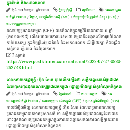
ក្នុង​តំបន់ និង​សកលលោក​
ថ្ងៃទី ២៧ ខែកក្កដា ឆ្នាំ២០២៣
ភ្នំពេញប៉ុស្តិ៍
រដ្ឋាភិបាល
ការបោះឆ្នោត
ជាតិឆ្នាំ ២០២៣
/
​វិទ្យាស្ថាន​ចក្ខុវិស័យ​អាស៊ី (AVI)
/
កិច្ច​ផ្តួចផ្តើម​ខ្សែ​ក្រ​វ៉ា​ត់​ និង​ផ្លូវ​ (BRI)
/
គណបក្សប្រជាជនកម្ពុជា
គណបក្ស​ប្រជាជន​កម្ពុជា (CPP) បានកំណត់​ក្នុង​កម្មវិធី​នយោបាយ​ ៥​ ឆ្នាំ ​
(២០២៣-២៨) លើ​នយោបាយ​ការបរទេស​ថា កម្ពុជា​នឹង​ផ្តោតលើ​ការរួម​ចំណែក​
កាន់តែ​សកម្ម ក្នុង​កិច្ចប្រឹងប្រែង​តំបន់ និង​សកលលោក ដើម្បី​ថែរក្សា និង​ពង្រឹង​
សន្តិភាព ស្ថិរភាព និង​វិបុលភាព​។​
...

រី សុចាន់
https://www.postkhmer.com/national/2023-07-27-0830-
252743.html
លោកនាយក​រដ្ឋមន្ត្រី​ ហ៊ុន​ សែន​ បាន​លើក​ឡើង​ថា​ សន្លឹក​ឆ្នោត​របស់​ប្រជាជន​
ដែល​បាន​បោះ​ជូន​គណបក្ស​ប្រជាជន​កម្ពុជា​ បង្ហាញ​យ៉ាង​ច្បាស់​នូវ​ចំណុច​ចំនួន​៣
ថ្ងៃទី ២៧ ខែកក្កដា ឆ្នាំ២០២៣
ខ្មែរថាមស៍
ការបោះឆ្នោត
ការ
បោះឆ្នោតជាតិឆ្នាំ ២០២៣
/
គណបក្សប្រជាជនកម្ពុជា (CPP)
/
ទូរទស្សន៍ជាតិកម្ពុជា (ទទក)
កាលពី​ម្សិលមិញ​ លោកនាយក​រដ្ឋមន្ត្រី​ ហ៊ុន​ សែន​ ដែល​ជា​ប្រធាន​គណបក្ស​
ប្រជាជន​កម្ពុជា​បាន​មាន​ប្រសាសន៍​ ថា​ សន្លឹក​ឆ្នោត​របស់​ប្រជាពលរដ្ឋ​ដែល​បាន​
បោះ​ជូន​គណបក្ស​ប្រជាជន​កម្ពុជា​ក្នុង​ការ​បោះ​ឆ្នោត​សកល​នា​ពេល​ថ្មីៗ​នេះ​បាន​
បង្ហាញ​យ៉ាង​ច្បាស់​នូវ​ចំណុច​ចំនួន​៣​។
...