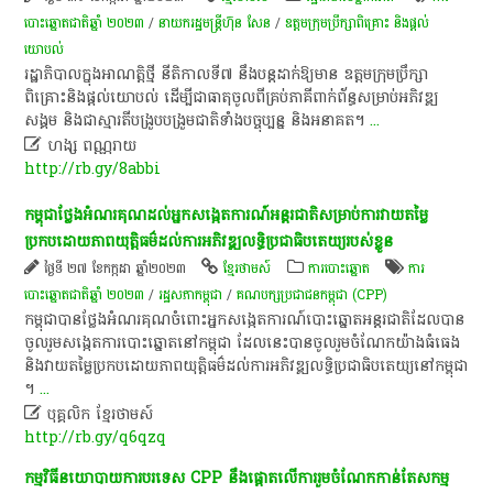
បោះឆ្នោតជាតិឆ្នាំ ២០២៣
/
នាយករដ្ឋមន្ត្រីហ៊ុន សែន
/
ឧត្តមក្រុមប្រឹក្សាពិគ្រោះ និងផ្តល់
យោបល់
​រដ្ឋាភិបាល​ក្នុង​អាណត្តិ​ថ្មី​ នីតិកាល​ទី​៧​ នឹង​បន្ត​ដាក់​ឱ្យ​មាន​ ឧត្តម​ក្រុមប្រឹក្សា​
ពិគ្រោះ​និង​ផ្ដល់​យោបល់​ ដើម្បី​ជា​ធាតុ​ចូល​ពី​គ្រប់​ភាគី​ពាក់ព័ន្ធ​សម្រាប់​អភិវឌ្ឍ​
សង្គម​ និង​ជា​ស្មារតី​បង្រួបបង្រួម​ជាតិ​ទាំង​បច្ចុប្បន្ន​ និង​អនាគត​។​
...

ហង្ស ពណ្ណរាយ
http://rb.gy/8abbi
កម្ពុជា​ថ្លែងអំណរគុណ​ដល់​អ្នក​សង្កេតការណ៍​អន្តរជាតិ​សម្រាប់​ការ​វាយតម្លៃ​
ប្រកបដោយ​ភាព​យុត្តិធម៌​ដល់​ការ​អភិវឌ្ឍ​លទ្ធិប្រជាធិបតេយ្យ​របស់​ខ្លួន​
ថ្ងៃទី ២៧ ខែកក្កដា ឆ្នាំ២០២៣
ខ្មែរថាមស៍
ការបោះឆ្នោត
ការ
បោះឆ្នោតជាតិឆ្នាំ ២០២៣
/
រដ្ឋសភា​កម្ពុជា
/
គណបក្សប្រជាជនកម្ពុជា (CPP)
កម្ពុជា​បាន​ថ្លែងអំណរគុណ​ចំពោះ​អ្នក​សង្កេតការណ៍​បោះ​ឆ្នោត​អន្តរជាតិ​ដែល​បាន​
ចូលរួម​សង្កេត​ការ​បោះ​ឆ្នោត​នៅ​កម្ពុជា​ ដែល​នេះ​បាន​ចូលរួម​ចំណែក​យ៉ាង​ធំធេង​
និង​វាយតម្លៃ​ប្រកបដោយ​ភាព​យុត្តិធម៌​ដល់​ការ​អភិវឌ្ឍ​លទ្ធិប្រជាធិបតេយ្យ​នៅ​កម្ពុជា​
។​
...

បុគ្គលិក​ ខ្មែរ​ថា​ម​ស៍​
http://rb.gy/q6qzq
កម្មវិធី​នយោបាយ​ការបរទេស CPP នឹង​ផ្តោតលើ​ការរួមចំណែក​កាន់តែ​សកម្ម​