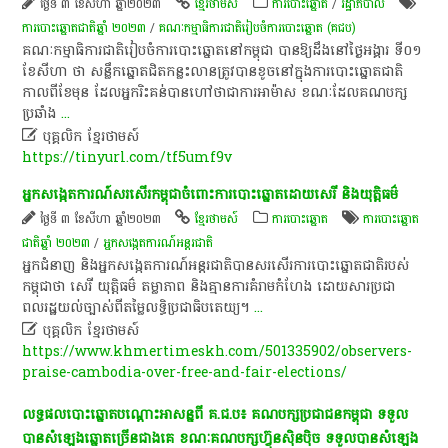
ថ្ងៃទី ៣ ខែសីហា ឆ្នាំ២០២៣
ខ្មែរថាមស៍
ការបោះឆ្នោត
/
រដ្ឋាភិបាល
ការបោះឆ្នោតជាតិឆ្នាំ ២០២៣
/
គណៈកម្មាធិការជាតិរៀបចំការបោះឆ្នោត (គជប)
គណៈកម្មាធិការ​ជាតិ​រៀបចំ​ការ​បោះ​ឆ្នោត​នៅ​កម្ពុជា​ បានឱ្យ​ដឹង​នៅ​ថ្ងៃ​អង្គារ​ ទី​០១​
ខែសីហា​ ថា​ សន្លឹក​ឆ្នោត​ជិត​កន្លះ​លាន​ត្រូវ​បាន​ខូច​នៅ​ក្នុង​ការ​បោះ​ឆ្នោតជាតិ​
កាលពី​ខែ​មុន​ ដែល​អ្នក​រិះគន់​បាន​ហៅ​ថា​ជា​ការ​អាម៉ាស​ ខណៈ​ដែល​គណបក្ស
ប្រឆាំង
...

បុគ្គលិក​ ខ្មែរ​ថា​ម​ស៍​
https://tinyurl.com/tf5umf9v
អ្នក​សង្កេតការណ៍​សរសើរ​កម្ពុជា​ចំពោះ​ការ​បោះ​ឆ្នោត​ដោយ​សេរី​ និង​យុត្តិធម៌​
ថ្ងៃទី ៣ ខែសីហា ឆ្នាំ២០២៣
ខ្មែរថាមស៍
ការបោះឆ្នោត
ការបោះឆ្នោត
ជាតិឆ្នាំ ២០២៣
/
អ្នកសង្កេតការណ៍អន្តរជាតិ
អ្នកជំនាញ​ និង​អ្នក​សង្កេតការណ៍​អន្តរជាតិ​បាន​សរសើរ​ការ​បោះ​ឆ្នោតជាតិ​របស់​
កម្ពុជា​ថា​ សេរី​ យុត្តិធម៌​ តម្លាភាព​ និង​គ្មាន​ការ​គំរាមកំហែង​ ដោយសារ​ប្រជា
ពលរដ្ឋ​យល់​ច្បាស់​ពី​តម្លៃ​លទ្ធិប្រជាធិបតេយ្យ​។​
...

បុគ្គលិក​ ខ្មែរ​ថា​ម​ស៍​
https://www.khmertimeskh.com/501335902/observers-
praise-cambodia-over-free-and-fair-elections/
លទ្ធផលបោះឆ្នោតបណ្តោះអាសន្នពី គ.ជ.ប៖ គណបក្សប្រជាជនកម្ពុជា ទទួល
បានសំឡេងឆ្នោតច្រើនជាងគេ ខណៈគណបក្ស​ហ៊្វុនស៊ិនប៉ិច ទទួលបានសំឡេង