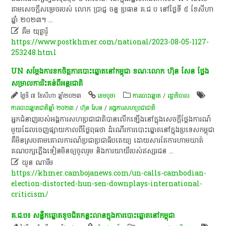
តាម​សេចក្តីសម្រេច​របស់ លោក ប្រាជ្ញ ចន្ទ ប្រធាន គ​.​ជ ប នៅ​ថ្ងៃទី ៥ ខែសីហា
ឆ្នាំ ២០២៣​។​
...

គឹម យុត្ថារ៉ូ
https://www.postkhmer.com/national/2023-08-05-1127-
253248.html
UN​ សម្តែង​ការ​ខកចិត្ត​ការ​បោះ​ឆ្នោត​នៅ​កម្ពុជា​ ខណៈ​លោក​ ហ៊ុន​ សែន​ ថ្លែង​
សម្រាល​ការ​រិះគន់​ពី​អន្តរជាតិ​
ថ្ងៃទី ៧ ខែសីហា ឆ្នាំ២០២៣
ខេ​ម​បូ​ចា
ការបោះឆ្នោត
/
រដ្ឋាភិបាល
ការបោះឆ្នោតជាតិឆ្នាំ ២០២៣
/
ហ៊ុន សែន
/
អង្គការសហប្រជាជាតិ
​អ្នកជំនាញ​របស់​អង្គការសហប្រជាជាតិ​បាន​លើក​ឡើង​នៅ​ក្នុង​សេចក្តីថ្លែងការណ៍​
មួយ​ដែល​ចេញផ្សាយ​កាលពី​ថ្ងៃ​ពុធ​ថា​ ដំណើរការ​បោះ​ឆ្នោត​នៅ​ក្នុង​ប្រទេស​កម្ពុជា​
គឺ​មិន​ស្រប​តាម​គោលការណ៍​ប្រជា​ប្រជាធិបតេយ្យ​ ដោយសារ​តែ​ការ​ហាមឃាត់​
គណបក្ស​ភ្លើងទៀន​មិន​ឲ្យ​ចូលរួម​ និង​ការ​យាយី​របស់​ឥស្សរជន
...

ឃួន ណារីម​
https://khmer.cambojanews.com/un-calls-cambodian-
election-distorted-hun-sen-downplays-international-
criticism/
គ​.​ជ​.​ប​៖​ សន្លឹក​ឆ្នោត​ខូច​ជិត​កន្លះ​លាន​ក្នុង​ការ​បោះ​ឆ្នោត​នៅ​កម្ពុជា​