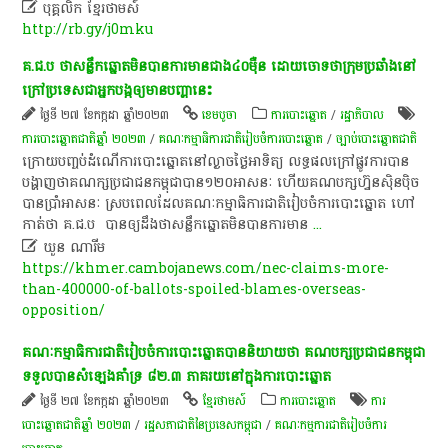

បុគ្គលិក​ ខ្មែរ​ថា​ម​ស៍​
http://rb.gy/j0mku
គ.ជ.ប ថាសន្លឹកឆ្នោតមិនបានការមានជាង៤០ម៉ឺន ដោយចោទថាក្រុមប្រឆាំងនៅ
ក្រៅប្រទេសជាអ្នកបង្កឲ្យមានបញ្ហានេះ
ថ្ងៃទី ២៧ ខែកក្កដា ឆ្នាំ២០២៣
ខេ​ម​បូ​ចា
ការបោះឆ្នោត
/
រដ្ឋាភិបាល
ការបោះឆ្នោតជាតិឆ្នាំ ២០២៣
/
គណៈកម្មាធិការជាតិរៀបចំការបោះឆ្នោត
/
ច្បាប់បោះឆ្នោតជាតិ
ក្រោយ​បញ្ចប់​ដំណើ​ការ​បោះ​ឆ្នោត​នៅ​ល្ងាច​ថ្ងៃ​អាទិត្យ ​លទ្ធផល​ក្រៅ​ផ្លូវ​ការ​បាន​
បង្ហាញ​ថា​គណក្ស​ប្រជាជន​កម្ពុជា​បាន​១២០​អាសនៈ ហើយ​គណបក្ស​ហ្វ៊ុនស៊ិនប៉ិច​​
បាន​ប្រាំ​អាសនៈ ស្រប​ពេល​ដែល​គណៈកម្មាធិការជាតិ​រៀបចំការ​បោះ​ឆ្នោត ហៅ​
កាត់​ថា គ.ជ.ប បាន​ឲ្យ​ដឹង​ថា​សន្លឹក​ឆ្នោត​មិន​បាន​ការមាន
...

ឃួន ណារីម​
https://khmer.cambojanews.com/nec-claims-more-
than-400000-of-ballots-spoiled-blames-overseas-
opposition/
គណៈកម្មាធិការ​ជាតិ​រៀបចំ​ការ​បោះ​ឆ្នោត​បាន​និយាយ​ថា​ គណបក្ស​ប្រជាជន​កម្ពុជា​
ទទួល​បាន​សំឡេង​គាំទ្រ​ ៨២.៣​ ភាគរយ​នៅ​ក្នុង​ការ​បោះ​ឆ្នោត​
ថ្ងៃទី ២៧ ខែកក្កដា ឆ្នាំ២០២៣
ខ្មែរថាមស៍
ការបោះឆ្នោត
ការ
បោះឆ្នោតជាតិឆ្នាំ ២០២៣
/
រដ្ឋសភាជាតិនៃប្រទេសកម្ពុជា
/
គណៈកម្មការជាតិរៀបចំការ