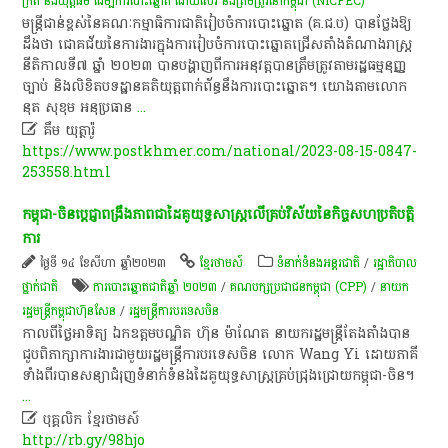
ក្រឹត និងយុត្តិធម៌ ដើម្បីការបោះឆ្នោត ដោយសេរី និងត្រឹមត្រូវនៅកម្ពុជា (NICFEC)
មន្ត្រីជាន់ខ្ពស់​នៃ​គណៈកម្មាធិការ​ជាតិ​រៀបចំ​ការ​​បោះឆ្នោត (​គ​.​ជ​.​ប​)​ បាន​ថ្លែងឱ្យ
ដឹងថា ជោគជ័យ​នៃ​ការងារ​ក្នុង​ការរៀបចំ​ការបោះឆ្នោត​ជ្រើសតាំង​តំណាងរាស្ត្រ
នីតិ​កាល​ទី​៧ ឆ្នាំ​ ២០២៣ បានបង្ហាញ​ពី​ការអនុវត្ត​បាន​ត្រឹម​ត្រូវ​តាម​រដ្ឋធម្មនុញ្ញ
ច្បាប់ និង​លិខិតបទដ្ឋាន​គតិយុត្ត​ពាក់​ព័ន្ធ​នឹង​ការបោះឆ្នោត​។ យោងតាម​លោក
នុត សុខុម អនុ​ប្រ​​ធាន
...

គឹម យុត្ថារ៉ូ
https://www.postkhmer.com/national/2023-08-15-0847-
253558.html
កម្ពុជា​-​ចិន​ប្តេជ្ញា​ពង្រឹង​ភាព​ជា​ដៃគូ​យុទ្ធសាស្ត្រ​លើ​គ្រប់​វិស័យ​នៃ​កិច្ច​សហប្រតិបត្តិ
ការ​
ថ្ងៃទី ១៤ ខែសីហា ឆ្នាំ២០២៣
ខ្មែរថាមស៍
ទំនាក់ទំនងអន្តរជាតិ
/
រដ្ឋាភិបាល
ថ្នាក់ជាតិ
ការបោះឆ្នោតជាតិឆ្នាំ ២០២៣
/
គណបក្សប្រជាជនកម្ពុជា (CPP)
/
នាយក
រដ្ឋមន្រ្តីកម្ពុជាហ៊ុនសែន
/
រដ្ឋមន្ត្រី​ការបរទេស​ចិន
កាលពី​ថ្ងៃអាទិត្យ​ ឯកឧត្តម​បណ្ឌិត​ ហ៊ុន​ ម៉ា​ណែ​ត​ នាយក​រដ្ឋមន្ត្រី​តែងតាំង​បាន​
ជួប​ពិភាក្សា​ការងារ​ជាមួយ​រដ្ឋមន្ត្រី​ការ​បរទេស​ចិន​ លោក​ Wang​ Yi​ ដោយ​ភាគី​
ទាំង​ពីរ​បាន​សន្យា​ជំរុញ​ទំនាក់ទំនង​ដៃគូ​យុទ្ធសាស្ត្រ​គ្រប់​ជ្រុងជ្រោយ​កម្ពុជា​-​ចិន​។​
...

បុគ្គលិក​ ខ្មែរ​ថា​ម​ស៍​
http://rb.gy/98hjo