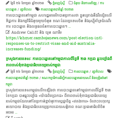
ថ្ងៃទី ២៦ ខែកក្កដា ឆ្នាំ២០២៣
ភ្នំពេញប៉ុស្តិ៍
ជំនួយ និងការអភិវឌ្ឍ
/
ការ
បោះឆ្នោត
/
រដ្ឋាភិបាល
ការបោះឆ្នោតជាតិឆ្នាំ ២០២៣
ការបោះឆ្នោតនៅកម្ពុជា សហរដ្ឋអាមេរិកបានប្រកាសថា ខ្លួនគ្រោងនឹងរឹត​ត្បិត​លើ​
ទិដ្ឋាការ និងកម្មវិធី​ជំនួយមួយចំនួន​ ខណៈដែលប្រទេសចិន និងរុស្ស៊ីគាំទ្រដំណើរ
ការ បោះឆ្នោត និងលទ្ធផលនៃការ​បោះឆ្នោត​។
...

Andrew Califf និង ឃួន ណារីម
https://khmer.cambojanews.com/post-election-intl-
responses-us-to-restrict-visas-and-aid-australia-
increases-funding/
​ក្រសួងការបរទេសៈ ការបោះឆ្នោត​នៅ​កម្ពុជា​កាលពី​ថ្ងៃទី​ ២៣ កក្កដា ឆ្លុះបញ្ចាំង​ពី​
ភាពចាស់ទុំ​ខាង​ប្រជាធិបតេយ្យ​របស់​កម្ពុជា​
ថ្ងៃទី ២៦ ខែកក្កដា ឆ្នាំ២០២៣
ភ្នំពេញប៉ុស្តិ៍
ការបោះឆ្នោត
/
រដ្ឋាភិបាល
ការបោះឆ្នោតជាតិឆ្នាំ ២០២៣
/
គណៈកម្មាធិការដើម្បីការបោះឆ្នោតដោយសេរី និងយុត្តិធម៌នៅ
កម្ពុជា
ក្រសួងការបរទេស​ក​ម្ពុ​ជា​លើកឡើងថា ការបោះឆ្នោត​នៅ​កម្ពុជា​កាលពី​ថ្ងៃទី​ ២៣
ខែកក្កដា បាន​ឆ្លុះ​​បញ្ចាំង ​«​យ៉ាងពិត​ប្រាកដ​» ពី​ភាពចាស់ទុំ​ខាង​ប្រជាធិបតេយ្យ​
របស់​កម្ពុជា​ដែល​នៅតែ​ប្រកាន់ខ្ជាប់​នូវ​ការប្តេជ្ញាចិត្ត «​ឥត​​ងាករេ​»​ ចំពោះ​ពហុបក្ស​
នយោបាយ និង​ប្រជាធិបតេយ្យ​ប្រកបដោយ​សន្តិ​ភាព ខណៈ​ប្រ​ធានា​ធិ​ប​តិ​ចិន​
អបអរ
...
