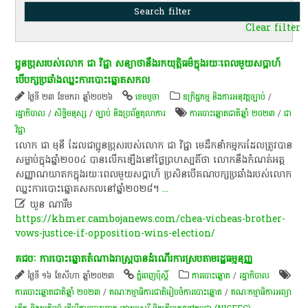
Clear filter
ប្អូនប្រុសរបស់លោក ជា វិជ្ជា សន្យាថានឹងរកយុត្តិធម៌ក្នុងរយៈពេលមួយសប្តាហ៍
បើបក្សប្រឆាំងឈ្នះការបោះឆ្នោតសកល
ថ្ងៃទី ២៣ ខែមករា ឆ្នាំ២០២៦
ខេ​ម​បូ​ចា
ឧក្រិដ្ឋកម្ម និងការអនុវត្តច្បាប់
/
រដ្ឋាភិបាល
/
សិទ្ធិមនុស្ស
/
ច្បាប់ និងប្រព័ន្ធតុលាការ
ការបោះឆ្នោតជាតិឆ្នាំ ២០២៣
/
ជា
វិជ្ជា
លោក ជា មុនី ដែលជាប្អូនប្រុសរបស់លោក ជា វិជ្ជា មេដឹកនាំកម្មករដែលត្រូវបាន
សម្លាប់ក្នុងឆ្នាំ២០០៤ បានលើកឡើងនៅថ្ងៃព្រហស្បតិ៍ថា លោកនឹងកំណត់អត្ត
សញ្ញាណឃាតកក្នុងរយៈពេលមួយសប្តាហ៍ ប្រសិនបើគណបក្សប្រឆាំងរបស់លោក
ឈ្នះការបោះឆ្នោតសកលនៅឆ្នាំ២០២៨។
...

ឃួន ណារីម​
https://khmer.cambojanews.com/chea-vicheas-brother-
vows-justice-if-opposition-wins-election/
គជបៈ ការបោះឆ្នោត​តំណាងរាស្ត្រ​បាន​ដំណើរការ​ស្របតាម​រដ្ឋធម្មនុញ្ញ​
ថ្ងៃទី ១៦ ខែសីហា ឆ្នាំ២០២៣
ភ្នំពេញប៉ុស្តិ៍
ការបោះឆ្នោត
/
រដ្ឋាភិបាល
ការបោះឆ្នោតជាតិឆ្នាំ ២០២៣
/
គណៈកម្មាធិការជាតិរៀបចំការបោះឆ្នោត
/
គណៈកម្មាធិការអព្យា