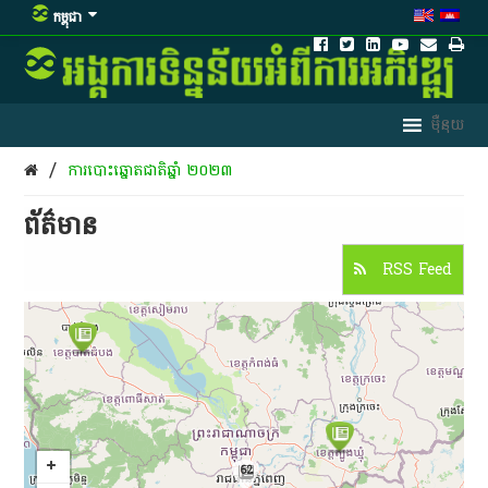
កម្ពុជា
/
ការបោះឆ្នោតជាតិឆ្នាំ ២០២៣
ព័ត៌មាន​
RSS Feed
62