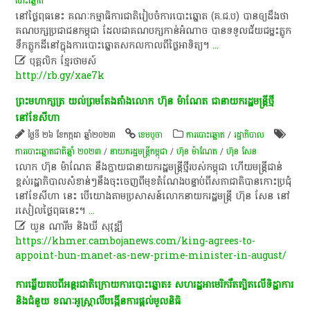
បោះឆ្នោត
​នៅ​ថ្ងៃ​ពុធ​នេះ​ គណៈកម្មាធិការ​ជាតិ​រៀបចំ​ការ​បោះ​ឆ្នោត​ (​គ​.​ជ​.​ប​)​ បាន​ឲ្យ​ដឹង​ថា​
គណបក្ស​ប្រជាជន​កម្ពុជា​ ដែល​ជា​គណបក្សកាន់អំណាច​ បាន​ទទួល​ជ័យជម្នះ​ភ្លូក
ទឹកភ្លូកដី​នៅ​ក្នុង​ការ​បោះ​ឆ្នោត​សកល​កាលពី​ថ្ងៃអាទិត្យ​។​
...

បុគ្គលិក​ ខ្មែរ​ថា​ម​ស៍​
http://rb.gy/xae7k
ព្រះមហាក្សត្រ យល់ព្រមតែងតាំងលោក ហ៊ុន ម៉ាណែត ជានាយករដ្ឋមន្ត្រីថ្មី
នៅខែសីហា
ថ្ងៃទី ២៦ ខែកក្កដា ឆ្នាំ២០២៣
ខេ​ម​បូ​ចា
ការបោះឆ្នោត
/
រដ្ឋាភិបាល
ការបោះឆ្នោតជាតិឆ្នាំ ២០២៣
/
នាយករដ្ឋមន្ត្រីកម្ពុជា
/
ហ៊ុន ម៉ាណែត
/
ហ៊ុន សែន
លោក ហ៊ុន ម៉ាណែត នឹង​ក្លាយ​ជា​នាយក​រដ្ឋមន្ត្រី​ថ្មី​របស់​កម្ពុជា ហើយ​មន្ត្រី​ជាន់​
ខ្ពស់​រដ្ឋាភិបាល​​​សំខាន់ៗ​​នឹង​ចុះ​ចេញ​ពី​មុខ​តំណែង​បន្ទាប់​ពី​សភា​ជាតិ​បាន​កោះ​ប្រជុំ​
នៅ​ខែ​សីហា នេះ​ បើយោងតាមប្រសាសន៍លោកនាយករដ្ឋមន្ត្រី​ ហ៊ុន សែន នៅ
រសៀលថ្ងៃពុធនេះ។
...

ឃួន ណារីម​ និងឃី សុវុឌ្ឍី
https://khmer.cambojanews.com/king-agrees-to-
appoint-hun-manet-as-new-prime-minister-in-august/
ការឆ្លើយតបពីអន្តរជាតិក្រោយការបោះឆ្នោត៖ សហរដ្ឋអាមេរិករឹតត្បិតលើទិដ្ឋាការ
និងជំនួយ ខណៈអូស្ត្រាលីបង្កើនការផ្តល់មូលនិធិ