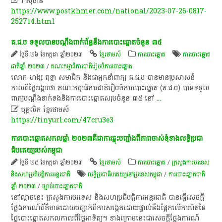
រី សុចាន់
https://www.postkhmer.com/national/2023-07-26-0817-
252714.html
គ​.​ជ​.​ប​ ទទួល​បាន​បណ្តឹង​ពាក់ព័ន្ធ​នឹង​ការ​បោះ​ឆ្នោត​ចំនួន​ ៣៥
ថ្ងៃទី ២៦ ខែកក្កដា ឆ្នាំ២០២៣
ខ្មែរថាមស៍
ការបោះឆ្នោត
ការបោះឆ្នោត
ជាតិឆ្នាំ ២០២៣
/
គណៈកម្មាធិការជាតិរៀបចំការបោះឆ្នោត
​លោក​ ហង្ស​ ពុទ្ធា​ សមាជិក​ និង​ជា​អ្នកនាំពាក្យ​ គ​.​ជ​.​ប​ បាន​មាន​ប្រសាសន៍​
កាលពី​ថ្ងៃ​អង្គា​រថា​ គណៈកម្មាធិការ​ជាតិ​រៀបចំ​ការ​បោះ​ឆ្នោត​ (​គ​.​ជ​.​ប​)​ បាន​ទទួល​
ពាក្យបណ្តឹង​ទាក់ទង​និង​ការ​បោះ​ឆ្នោត​សរុប​ចំនួន​ ៣៥​ នៅ
...

បុគ្គលិក​ ខ្មែរ​ថា​ម​ស៍​
https://tinyurl.com/47cru3e3
ការ​បោះ​ឆ្នោត​សកល​ឆ្នាំ​ ២០២៣​គឺជា​ការ​ឆ្លុះ​ប​ញ្ជាំ​ង​ពី​ភាព​ចាស់ទុំ​ខាង​លទ្ធិប្រជា
ធិបតេយ្យ​របស់​កម្ពុជា​
ថ្ងៃទី ២៥ ខែកក្កដា ឆ្នាំ២០២៣
ខ្មែរថាមស៍
ការបោះឆ្នោត
/
ក្រសួងការបរទេស
និងសហប្រតិបត្តិការអន្តរជាតិ
លទ្ធិប្រជាធិបតេយ្យនៅប្រទេសកម្ពុជា
/
ការបោះឆ្នោតជាតិ
ឆ្នាំ ២០២៣
/
ច្បាប់បោះឆ្នោតជាតិ
​នៅ​ល្ងាច​នេះ​ ក្រសួងការបរទេស​ និង​សហប្រតិបត្តិការ​អន្តរជាតិ​ បាន​ធ្វើ​សេចក្តី
ថ្លែងការណ៍​ព័ត៌មាន​ដោយ​បញ្ជាក់​ពី​ការ​សង្កេត​ដោយ​ផ្ទាល់​នឹង​ផ្អែក​លើ​ការ​ពិត​នៃ​
ថ្ងៃ​បោះ​ឆ្នោត​សកល​កាលពី​ថ្ងៃអាទិត្យ​។​ ខាងក្រោម​នេះ​ជា​សេចក្តីថ្លែងការណ៍​