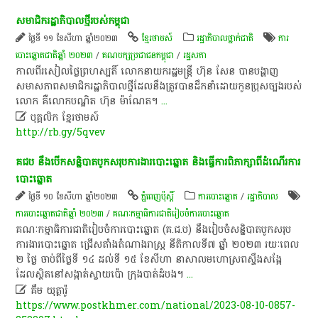
សមាជិក​រដ្ឋាភិបាល​ថ្មី​របស់​កម្ពុជា​
ថ្ងៃទី ១១ ខែសីហា ឆ្នាំ២០២៣
ខ្មែរថាមស៍
រដ្ឋាភិបាលថ្នាក់ជាតិ
ការ
បោះឆ្នោតជាតិឆ្នាំ ២០២៣
/
គណបក្សប្រជាជនកម្ពុជា
/
រដ្ឋសភា
កាលពី​រសៀល​ថ្ងៃ​ព្រហស្បតិ៍​ លោកនាយក​រដ្ឋមន្ត្រី​ ហ៊ុន​ សែន​ បាន​បង្ហាញ​
សមាសភាព​សមាជិក​រដ្ឋាភិបាល​ថ្មី​ដែល​នឹង​ត្រូវ​បាន​ដឹកនាំ​ដោយ​កូនប្រុស​ច្បង​របស់​
លោក​ គឺ​លោក​បណ្ឌិត​ ហ៊ុន​ ម៉ា​ណែ​ត​។​
...

បុគ្គលិក​ ខ្មែរ​ថា​ម​ស៍​
http://rb.gy/5qvev
គជប នឹង​បើក​សន្និបាត​បូកសរុប​ការងារ​បោះឆ្នោត និង​ធ្វើការ​ពិភាក្សា​ពី​ដំណើរការ​
បោះឆ្នោត​
ថ្ងៃទី ១០ ខែសីហា ឆ្នាំ២០២៣
ភ្នំពេញប៉ុស្តិ៍
ការបោះឆ្នោត
/
រដ្ឋាភិបាល
ការបោះឆ្នោតជាតិឆ្នាំ ២០២៣
/
គណៈកម្មាធិការជាតិរៀបចំការបោះឆ្នោត
គណៈកម្មាធិកា​រ​ជាតិ​រៀបចំ​ការបោះឆ្នោត (​គ​.​ជ​.​ប​) នឹង​រៀបចំ​សន្និបាត​បូកសរុប​
ការងារ​បោះឆ្នោត ជ្រើសតាំង​តំណាងរាស្ត្រ នីតិកាល​ទី​៧ ឆ្នាំ​ ២០២៣ រយៈពេល
២ ថ្ងៃ ចាប់ពី​ថ្ងៃទី​ ១៤ ដល់ទី​ ១៥ ខែសីហា នា​សាល​​មហោស្រព​ស្ទឹង​សង្កែ
ដែល​ស្ថិតនៅ​សង្កាត់​ស្វាយប៉ោ ក្រុង​បាត់ដំបង​។
...

គឹម យុត្ថារ៉ូ
https://www.postkhmer.com/national/2023-08-10-0857-