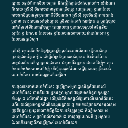
ផ្សាយ​ បន្ទាប់​ពី​ការ​មើល​ បញ្ជាក់​ និង​ផ្ទៀងផ្ទាត់​យ៉ាង​ហ្មត់ចត់​។​ យ៉ាងណា​
ក៏​ដោយ​ អូ​ឌី​ស៊ី​ មិន​អាច​ធានា​នូវ​ភាព​ត្រឹមត្រូវ​ ពេញលេញ​ ឬ​ភាព​ដែល​
អាច​ទុកចិត្ត​បាននូវ​ប្រភព​ភាគី​ទី​បី​បាន​ទេ​។​ អូ​ឌី​ស៊ី​ សូម​មិន​ធ្វើការ​អះអាង​
ឬ​ធានា​ ទោះជា​បាន​សម្តែង​ច្បាស់​ ឬ​មិន​ជាក់លាក់​ ជា​អង្គហេតុ​ ឬ​អង្គច្បាប់​
ពាក់ព័ន្ធ​ទៅ​នឹង​ភាព​ត្រឹមត្រូវ​ ពេញលេញ​ ឬ​ភាព​សម​ស្រប​នៃ​ទិន្នន័យ​
ស្នាដៃ​ ឬ​ ឯកសារ​ ដែល​មាន​ ឬ​ដែល​បាន​យក​មក​យោង​ជា​ឯកសារ​ ឬ​
ដែល​បាន​ផ្តល់​ឲ្យ​។
អូឌីស៊ី សូមលើកទឹកចិត្តឱ្យអ្នកប្រើប្រាស់គេហទំព័រនេះ ធ្វើការសិក្សា
ស្រាវជ្រាវបន្ថែមទៀត ដើម្បីគាំទ្រកិច្ចការ​របស់ពួកគេ និងចែករំលែក
លទ្ធផលពីការសិក្សាស្រាវជ្រាវនេះ ជាមួយនឹងក្រុមការងារយើងខ្ញុំ។ សូម
ទំនាក់ទំនងមកកាន់យើងខ្ញុំ
ដើម្បីចូលរួមចំណែកធ្វើឱ្យភាពសុក្រឹតរបស់
គេហទំព័នេះ កាន់តែល្អប្រសើរឡើង។
ការចូលមកកាន់គេហទំព័រនេះ ឬប្រើប្រាស់មូលដ្ឋានទិន្នន័យនៅលើ
គេហទំព័រនេះ បានន័យថា អ្នកទទួលស្គាល់ថាអ្នកមានទំនួលខុសត្រូវ
ទាំងស្រុង លើការពឹងផ្អែក លើគ្រប់ព័ត៌មានផ្តល់ឱ្យនៅលើគេហទំព័រនេះ
ហើយយល់ព្រមថាអ្នកនឹងមិនបង្ករអន្តរាយ ឬ ទាមទារ​ឱ្យមានការទទួលខុស​
ត្រូវពីបុគ្គល ឬអង្គភាពពាក់ព័ន្ធនឹងការអភិវឌ្ឍទម្រង់ និងខ្លឹមសាររបស់
គេហទំព័រនេះ សម្រាប់រាល់ការបាត់បង់ ការខូចប្រយោជន៍ ឬ អន្តរាយ
ដែលកើតចេញពីការប្រើប្រាស់គេហទំព័រនេះ។