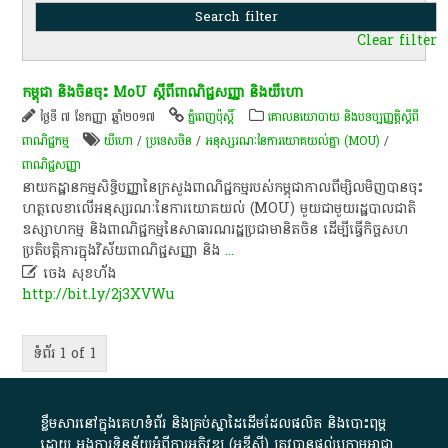
Clear filter
កម្ពុជា ​និង​ចិន​ចុះ​ MoU ស្តី​ពី​ពាណិជ្ជ​សញ្ញា ​និង​យីហោ
ថ្ងៃទី ៧ ខែកញ្ញា ឆ្នាំ២០១៧
ភ្នំពេញប៉ុស្តិ៍
គោលនយោបាយ និងបទប្បញ្ញត្តិស្តីពី
ពាណិជ្ជកម្ម
​យីហោ
/
ប្រទេសចិន
/
អនុស្សរណៈនៃការយោគយល់គ្នា (MOU)
/
ពាណិជ្ជ​សញ្ញា
នាយកដ្ឋាន​កម្មសិទ្ធិ​បញ្ញា​នៃ​​ក្រសួង​ពាណិជ្ជ​កម្ម​របស់​កម្ពុជា​កាល​ពី​ម្សិល​មិញ​បាន​ចុះ​
ហត្ថលេខា​លើ​អនុស្សរណៈ​នៃ​ការ​យោគយល់ (MOU)​ មួយ​ជា​មួយ​រដ្ឋបាល​ជាតិ​
ឧស្សាហ​កម្ម និង​ពាណិជ្ជកម្ម​នៃ​សាធារណរដ្ឋ​ប្រជាមានិត​ចិន​ ដើម្បី​ធ្វើ​កិច្ច​សហ​
ប្រតិ​បត្តិការ​ក្នុង​វិស័យ​ពាណិជ្ជ​សញ្ញា​ និង
...

ចេង សុខហ័ង
http://bit.ly/2j3XVWu
ទំព័រ 1 of 1
ខ្លឹមសារ​នៅ​ក្នុង​គេហទំព័រ និង​គ្រប់​ស្នា​ដៃ​ដើម​ដែល​ផលិត​ និង​បោះពុម្ព​
ដោយ​ អង្គការ​ទិន្នន័យ​អំពី​ការអភិវឌ្ឍ​​ (អូ​ឌី​ស៊ី)​ ត្រូវ​បាន​ផ្តល់​ក្រោម​អាជ្ញា