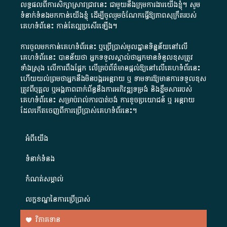
លទ្ធផលពីការសិក្សាស្រាវជ្រាវនេះ ជាមួយនឹងក្រុមការងារយើងខ្ញុំ។ សូម
ទំនាក់ទំនងមកកាន់យើងខ្ញុំ
ដើម្បីចូលរួមចំណែកធ្វើឱ្យភាពសុក្រឹតរបស់
គេហទំព័នេះ កាន់តែល្អប្រសើរឡើង។
ការចូលមកកាន់គេហទំព័រនេះ ឬប្រើប្រាស់មូលដ្ឋានទិន្នន័យនៅលើ
គេហទំព័រនេះ បានន័យថា អ្នកទទួលស្គាល់ថាអ្នកមានទំនួលខុសត្រូវ
ទាំងស្រុង លើការពឹងផ្អែក លើគ្រប់ព័ត៌មានផ្តល់ឱ្យនៅលើគេហទំព័រនេះ
ហើយយល់ព្រមថាអ្នកនឹងមិនបង្ករអន្តរាយ ឬ ទាមទារ​ឱ្យមានការទទួលខុស​
ត្រូវពីបុគ្គល ឬអង្គភាពពាក់ព័ន្ធនឹងការអភិវឌ្ឍទម្រង់ និងខ្លឹមសាររបស់
គេហទំព័រនេះ សម្រាប់រាល់ការបាត់បង់ ការខូចប្រយោជន៍ ឬ អន្តរាយ
ដែលកើតចេញពីការប្រើប្រាស់គេហទំព័រនេះ។
អំពី​យើង​
ទំនាក់ទំនង
កំណត់សម្គាល់
លក្ខខណ្ឌនៃការប្រើប្រាស់
វិភាគទាន