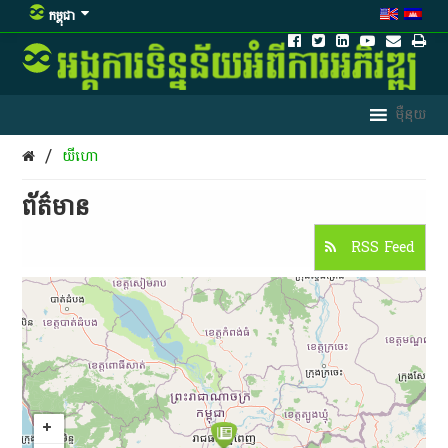
កម្ពុជា
/
​យីហោ
ព័ត៌មាន​
RSS Feed