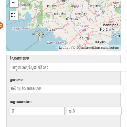
Leaflet
| ©
OpenStreetMap
contributors.
ស្វែងរកអត្ថបទ
ប្រធានបទ
ចន្លោះពេលវេលា