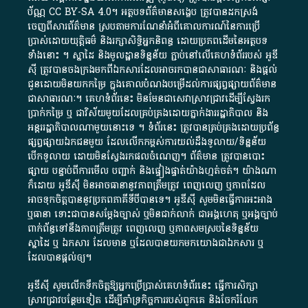
ប័ណ្ណ​
CC BY-SA 4.0
។​ អត្ថបទ​ព័ត៌មាន​សង្ខេប​ ត្រូវ​បាន​ដកស្រង់​
ចេញពី​សារព័ត៌មាន ស្របតាមការ​ណែនាំ​អំពី​គោលការណ៍​នៃ​ការ​ប្រើ
ប្រាស់​ដោយ​យុត្តិធម៌​ និង​រក្សាសិទ្ធិអ្នកនិពន្ធ ដោយ​ប្រភពដើម​នៃ​​អត្ថបទ
ទាំង​នោះ​ ។​ ស្នាដៃ​ និង​មូលដ្ឋាន​ទិន្នន័យ ​ភ្ជាប់​នៅ​លើ​គេហទំព័រ​របស់​ អូ​ឌី​
ស៊ី​ ត្រូវ​បាន​ចងក្រង​មក​ពី​ឯកសារ​ដែល​អាច​រក​បានជា​សាធារណៈ​ និង​ផ្តល់​
ជូន​ដោយ​មិន​យក​កម្រៃ​ ក្នុង​គោលបំណង​បម្រើ​ដល់ការ​ផ្សព្វផ្សាយ​ព័ត៌មាន​
ជា​សាធារណៈ​។​ គេហទំព័រ​នេះ​ មិនមែន​ជា​សេវា​ស្រាវជ្រាវ​ដើម្បី​ស្វែងរក
ប្រាក់​កម្រៃ​ ឬ​ ជា​វិស័យ​មួយ​ដែល​គ្រប់គ្រង​ដោយ​ភ្នាក់ងារ​រដ្ឋាភិបាល​ និង ​
អន្តររដ្ឋាភិបាល​ណាមួយ​នោះ​ទេ ​។​ ទំព័រ​នេះ​ ត្រូវ​បាន​គ្រប់គ្រង​ដោយ​ប្រព័ន្ធ​
ផ្សព្វផ្សាយ​ឯកជន​មួយ​ ដែល​លើកកម្ពស់​ការ​យល់​ដឹង​ទូលាយ​/​ទិន្នន័យ​
បើក​ទូលាយ​ ដោយ​មិនស្វែង​រក​ផល​ចំណេញ​។​ ព័ត៌មាន​ ត្រូវ​បាន​បោះ
ផ្សាយ​ បន្ទាប់​ពី​ការ​មើល​ បញ្ជាក់​ និង​ផ្ទៀងផ្ទាត់​យ៉ាង​ហ្មត់ចត់​។​ យ៉ាងណា​
ក៏​ដោយ​ អូ​ឌី​ស៊ី​ មិន​អាច​ធានា​នូវ​ភាព​ត្រឹមត្រូវ​ ពេញលេញ​ ឬ​ភាព​ដែល​
អាច​ទុកចិត្ត​បាននូវ​ប្រភព​ភាគី​ទី​បី​បាន​ទេ​។​ អូ​ឌី​ស៊ី​ សូម​មិន​ធ្វើការ​អះអាង​
ឬ​ធានា​ ទោះជា​បាន​សម្តែង​ច្បាស់​ ឬ​មិន​ជាក់លាក់​ ជា​អង្គហេតុ​ ឬ​អង្គច្បាប់​
ពាក់ព័ន្ធ​ទៅ​នឹង​ភាព​ត្រឹមត្រូវ​ ពេញលេញ​ ឬ​ភាព​សម​ស្រប​នៃ​ទិន្នន័យ​
ស្នាដៃ​ ឬ​ ឯកសារ​ ដែល​មាន​ ឬ​ដែល​បាន​យក​មក​យោង​ជា​ឯកសារ​ ឬ​
ដែល​បាន​ផ្តល់​ឲ្យ​។
អូឌីស៊ី សូមលើកទឹកចិត្តឱ្យអ្នកប្រើប្រាស់គេហទំព័រនេះ ធ្វើការសិក្សា
ស្រាវជ្រាវបន្ថែមទៀត ដើម្បីគាំទ្រកិច្ចការ​របស់ពួកគេ និងចែករំលែក