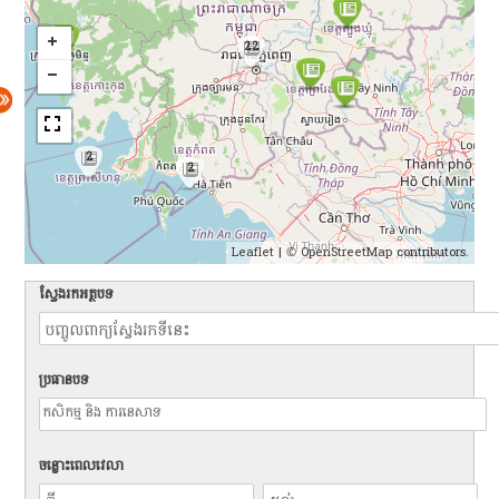
22
2
2
Leaflet
| ©
OpenStreetMap
contributors.
ស្វែងរកអត្ថបទ
ប្រធានបទ
ចន្លោះពេលវេលា