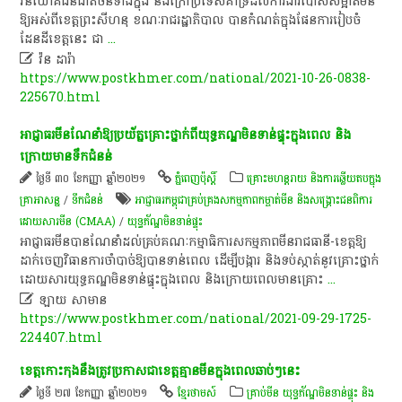
វិនិយោគ​ជនជាតិ​ចិន​ទាំង​ក្នុង​ និង​ក្រៅ​ប្រទេស​គាំទ្រ​ដល់​ការងារ​បោសសម្អាត​មីន​
ឱ្យ​អស់ពី​ខេត្ត​ព្រះសីហនុ ខណៈ​រាជរដ្ឋាភិបាល បានកំណត់​ក្នុង​ផែនការ​រៀបចំ​
ដែនដី​ខេត្ត​នេះ ជា
...

វ៉ន ដារ៉ា
https://www.postkhmer.com/national/2021-10-26-0838-
225670.html
អាជ្ញា​ធរមី​នណែ​នាំឱ្យប្រយ័​ត្នគ្រោះថ្នា​ក់ពីយុទ្ធ​ភណ្ឌមិន​ទាន់ផ្ទុះក្នុង​ពេល និង​
ក្រោយមា​នទឹកជំ​នន់
ថ្ងៃទី ៣០ ខែកញ្ញា ឆ្នាំ២០២១
ភ្នំពេញប៉ុស្តិ៍
គ្រោះមហន្តរាយ និងការឆ្លើយតបក្នុង
គ្រាអាសន្ន
/
ទឹកជំនន់
អាជ្ញាធរ​កម្ពុជា​គ្រប់គ្រង​សកម្មភាព​កម្ចាត់​មីន និង​សង្គ្រោះ​ជនពិការ​
ដោយសារ​មីន (CMAA)
/
យុទ្ធភ័ណ្ឌមិនទាន់ផ្ទុះ
អាជ្ញាធរ​មីន​បាន​ណែនាំ​ដល់​គ្រប់​គណៈ​កម្មាធិការ​សក​ម្ម​ភាព​មីន​រាជធា​នី-ខេត្តឱ្យ​
ដាក់​ចេញ​វិធាន​ការ​ចាំ​បាច់​​ឱ្យបាន​ទាន់​ពេល​ ដើម្បី​បង្ការ ​និង​ទប់​ស្កាត់​នូវ​គ្រោះថ្នាក់​​
ដោយ​សារ​យុទ្ធ​ភណ្ឌ​មិន​ទាន់​ផ្ទុះក្នុង​ពេល និ​ង​ក្រោយ​ពេល​មាន​គ្រោះ
...

ឡាយ សាមាន
https://www.postkhmer.com/national/2021-09-29-1725-
224407.html
​ខេត្តកោះកុង​នឹង​ត្រូវ​ប្រកាស​ជាខេត្ត​គ្មាន​មីន​ក្នុង​ពេល​ឆាប់ៗ​នេះ​
ថ្ងៃទី ២៧ ខែកញ្ញា ឆ្នាំ២០២១
ខ្មែរថាមស៍
គ្រាប់មីន យុទ្ធភ័ណ្ឌមិនទាន់ផ្ទុះ និង