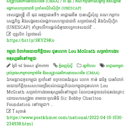
សង្គ្រោះ​ជនពិការ​ដោយសារ​មីន (CMAA)
/
លី​ ធុ​ជ
/
គណៈកម្មាធិការ​សេដ្ឋកិច្ច​ និង​សង្គម​នៃ​
អង្គការ​សហ​ប្រជាជាតិ​ ប្រចាំ​អាស៊ី​ប៉ាស៊ីហ្វិក (UNESCAP)
​ទេស​រដ្ឋ​ម​ន្រ្តី ​លី​ ធុ​ជ​ ​អនុប្រធាន​ទី​១​ ​អាជ្ញាធរ​មីន​ ​បាន​ស្នើសុំ​ឲ្យ​ ​គណៈកម្មការ
សេដ្ឋកិច្ច​ ​និង​សង្គម​របស់​អង្គការសហប្រជាជាតិ​ ​សម្រាប់​អាស៊ី​ ​និង​ប៉ាស៊ីហ្វិក​
(UN​E​S​CAP​) ​គាំទ្រ​លើ​ការ​ផ្តល់​ជំនួយ​បច្ចេកទេស​ដល់​វិ
...

បុគ្គលិក​ ខ្មែរ​ថា​ម​ស៍​
https://bit.ly/3KYZ9Ko
កម្ពុជា បំពាក់​មេដាយ​កិត្តិយស ជូន​លោក Lou McGrath សម្រាប់​ការងារ​
មនុស្សធម៌​នៅ​កម្ពុជា​
ថ្ងៃទី ១៨ ខែមេសា ឆ្នាំ២០២២
ភ្នំពេញប៉ុស្តិ៍
រដ្ឋាភិបាល
អាជ្ញាធរ​កម្ពុជា​
គ្រប់គ្រង​សកម្មភាព​កម្ចាត់​មីន និង​សង្គ្រោះ​ជនពិការ​ដោយសារ​មីន (CMAA)
ឯកអគ្គរាជទូត​កម្ពុ​ជា ប្រចាំ​នៅ ចក្រភព​អង់គ្លេស លោក កាន់ ផា​រិ​ទ្ធ បាន​បំពាក់
មេដាយ​កិត្តិយស​សហ​មេត្រី​របស់​រាជរដ្ឋាភិបាល​កម្ពុជា​ជូន​លោក Lou
McGrath សម្រាប់​ការងារ​មនុស្សធម៌​នៅ​កម្ពុជា ដែល​បាន​ជួយ​ដល់​ជនរងគ្រោះ​
ដោយសារ​សង្គ្រាម តាមរយៈ​មូលនិធិ Sir Bobby Charlton
Foundation នៅ​កម្ពុជា​។​
...

រី សុចាន់
https://www.postkhmer.com/national/2022-04-15-1530-
234938.html