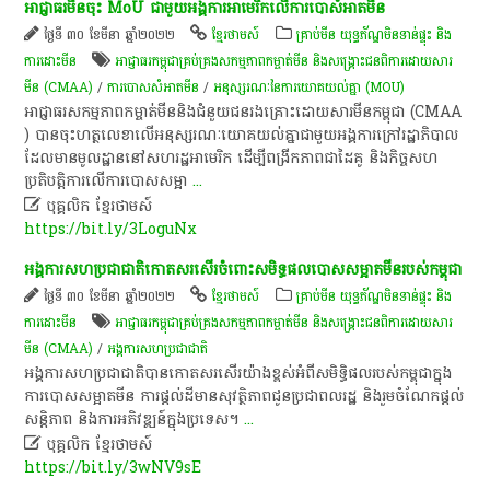
​អាជ្ញាធរ​មីន​ចុះ​ M​oU ​ជាមួយ​អង្គការ​អាមេរិក​លើ​ការបោ​សំអាត​មីន​
ថ្ងៃទី ៣០ ខែមីនា ឆ្នាំ២០២២
ខ្មែរថាមស៍
គ្រាប់មីន យុទ្ធភ័ណ្ឌមិនទាន់ផ្ទុះ និង
ការដោះមីន
អាជ្ញាធរ​កម្ពុជា​គ្រប់គ្រង​សកម្មភាព​កម្ចាត់​មីន និង​សង្គ្រោះ​ជនពិការ​ដោយសារ​
មីន (CMAA)
/
ការបោសសំអាតមីន
/
អនុស្សរណៈនៃការយោគយល់គ្នា (MOU)
​អាជ្ញាធរ​សកម្មភាព​ក​ម្ចាត់​មីន​និង​ជំនួយ​ជនរងគ្រោះ​ដោយសារ​មីន​កម្ពុជា​ (C​MA​A​
) ​បាន​ចុះហត្ថលេខា​លើ​អនុស្សរណៈ​យោគ​យល់គ្នា​ជាមួយ​អង្គការ​ក្រៅ​រដ្ឋាភិបាល​
ដែល​មាន​មូលដ្ឋាន​នៅ​សហរដ្ឋអាមេរិក​ ​ដើម្បី​ពង្រីក​ភាពជា​ដៃគូ​ ​និង​កិច្ច​សហ
ប្រតិបត្តិការ​លើ​ការ​បោស​ស​ម្អា
...

បុគ្គលិក​ ខ្មែរ​ថា​ម​ស៍​
https://bit.ly/3LoguNx
អង្គការសហប្រជាជាតិកោតសរសើរចំពោះសមិទ្ធផលបោសសម្អាតមីនរបស់កម្ពុជា
ថ្ងៃទី ៣០ ខែមីនា ឆ្នាំ២០២២
ខ្មែរថាមស៍
គ្រាប់មីន យុទ្ធភ័ណ្ឌមិនទាន់ផ្ទុះ និង
ការដោះមីន
អាជ្ញាធរ​កម្ពុជា​គ្រប់គ្រង​សកម្មភាព​កម្ចាត់​មីន និង​សង្គ្រោះ​ជនពិការ​ដោយសារ​
មីន (CMAA)
/
អង្គការសហប្រជាជាតិ
អង្គការសហប្រជាជាតិបានកោតសរសើរយ៉ាងខ្ពស់អំពីសមិទ្ធិផលរបស់កម្ពុជាក្នុង
ការបោសសម្អាតមីន ការផ្តល់ដីមានសុវតិ្ថភាពជូនប្រជាពលរដ្ឋ និងរួមចំណែកផ្តល់
សន្តិភាព និងការអភិវឌ្ឍន៍ក្នុងប្រទេស។
...

បុគ្គលិក​ ខ្មែរ​ថា​ម​ស៍​
https://bit.ly/3wNV9sE