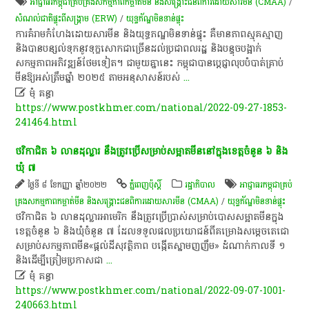
អាជ្ញាធរ​កម្ពុជា​គ្រប់គ្រង​សកម្មភាព​កម្ចាត់​មីន និង​សង្គ្រោះ​ជនពិការ​ដោយសារ​មីន (CMAA)
/
សំណល់ជាតិផ្ទុះពីសង្គ្រាម (ERW)
/
យុទ្ធភ័ណ្ឌមិនទាន់ផ្ទុះ
ការ​គំរាម​កំហែង​ដោយសារ​មីន និង​យុទ្ធ​ភណ្ឌមិន​ទាន់​ផ្ទុះ​ គឺមាន​ភាព​ស្មុគស្មាញ​
និង​បាន​បន្សល់​ទុក​នូវ​ទុក្ខ​សោកជាច្រើន​ដល់​ប្រជា​ពលរដ្ឋ​ និង​បន្ទុច​បង្អាក់​
សកម្មភាព​អភិវឌ្ឍន៍​ថែម​ទៀត។ ជាមួយគ្នា​នេះ កម្ពុជា​បាន​ប្តេជ្ញា​លុប​បំ​បាត់​គ្រាប់​
មីន​ឱ្យ​អស់ត្រឹម​ឆ្នាំ​ ២០២៥ តាម​អនុ​សាសន៍​​របស់
...

មុំ គន្ធា
https://www.postkhmer.com/national/2022-09-27-1853-
241464.html
ថវិកា​ជិត​ ៦ លាន​ដុល្លារ​ នឹង​ត្រូវ​ប្រើ​សម្រាប់​សម្អាត​មីន​នៅ​ក្នុង​ខេត្ត​ចំនួន​ ៦ និង​
ឃុំ ៧
ថ្ងៃទី ៨ ខែកញ្ញា ឆ្នាំ២០២២
ភ្នំពេញប៉ុស្តិ៍
រដ្ឋាភិបាល
អាជ្ញាធរ​កម្ពុជា​គ្រប់
គ្រង​សកម្មភាព​កម្ចាត់​មីន និង​សង្គ្រោះ​ជនពិការ​ដោយសារ​មីន (CMAA)
/
យុទ្ធភ័ណ្ឌមិនទាន់ផ្ទុះ
ថវិកា​ជិត​ ៦ ​លាន​ដុល្លារ​អាមេរិក​ នឹង​ត្រូវ​ប្រើ​ប្រាស់​សម្រាប់​បោស​សម្អាត​មីន​ក្នុង​
ខេត្ត​ចំនួន​ ៦ និង​ឃុំ​ចំនួន​ ៧ ដែល​ទទួល​ផល​ប្រយោជន៍​​ពី​គម្រោង​សម្តេច​តេជោ​
សម្រាប់​សកម្មភាព​មីន«​ផ្តល់​ដី​សុវត្ថិភាព បង្កើត​ស្នាម​ញញឹម​»​ ដំណាក់កាលទី​ ១​
និង​ដើម្បី​ត្រៀម​ប្រកាស​ជា
...

មុំ គន្ធា
https://www.postkhmer.com/national/2022-09-07-1001-
240663.html