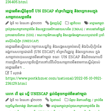
236405.html
អាជ្ញាធរ​មីន​ស្នើ​ជំនួយ​ពី UN ESCAP ​គាំទ្រ​​ហិរញ្ញវត្ថុ​ និង​បច្ចេកទេស​ក្នុង​
សកម្មភាព​សម្អាត​មីន
ថ្ងៃទី ១០ ខែឧសភា ឆ្នាំ២០២២
ភ្នំពេញប៉ុស្តិ៍
រដ្ឋាភិបាល
អាជ្ញាធរ​កម្ពុជា​
គ្រប់គ្រង​សកម្មភាព​កម្ចាត់​មីន និង​សង្គ្រោះ​ជនពិការ​ដោយសារ​មីន (CMAA)
/
គោលដៅអភិវឌ្ឍន៍
ប្រកបដោយចីរភាព (SDG)
/
គណៈកម្មាធិការ​សេដ្ឋកិច្ច​ និង​សង្គម​នៃ​អង្គការ​សហ​ប្រជាជាតិ​ ប្រចាំ​
អាស៊ី​ប៉ាស៊ីហ្វិក (UNESCAP)
អាជ្ញាធរ​មីន​ស្នើ​គណៈកម្មការ​សេដ្ឋកិច្ច និង​សង្គម​សម្រាប់​អាស៊ី និង​ប៉ាស៊ីហ្វិក​នៃ​
អង្គការសហប្រជាជាតិ (UN ESCAP) គាំទ្រ​ហិរញ្ញវត្ថុ និង​បច្ចេកទេស ក្នុង​
សកម្មភាព​បោសសម្អាត​មីន​នៅ​កម្ពុជា ខណៈ​ UN ESCAP នឹង​ពិចារណា​លើ​
ការពង្រីក​កិច្ចសហប្រតិបត្តិការ​ទៅលើ​វិស័យ​សកម្មភាព​មីន​តាម​ការស្នើសុំ​របស់​
អាជ្ញាធរ​មីន​។
...

រី សុចាន់
https://www.postkhmer.com/national/2022-05-10-0921-
236129.html
លោក​ ​លី​ ធុ​ជ​ ​ស្នើ​ UN​E​S​CAP​ ​ផ្តល់​ជំនួយ​កម្ចាត់​មីន​នៅ​កម្ពុជា​
ថ្ងៃទី ១០ ខែឧសភា ឆ្នាំ២០២២
ខ្មែរថាមស៍
ជំនួយ និងការអភិវឌ្ឍ
/
គ្រាប់មីន
យុទ្ធភ័ណ្ឌមិនទាន់ផ្ទុះ និងការដោះមីន
អាជ្ញាធរ​កម្ពុជា​គ្រប់គ្រង​សកម្មភាព​កម្ចាត់​មីន និង​