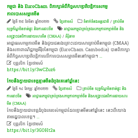
កម្ពុជា និង EuroCham ពិភាក្សាអំពីកិច្ចសហប្រតិបត្តិការសកម្ម
ភាពបោសសម្អាតមីន
ថ្ងៃទី ២៥ ខែមីនា ឆ្នាំ២០២២
ខ្មែរថាមស៍
ទំនាក់ទំនងអន្តរជាតិ
/
គ្រាប់មីន
យុទ្ធភ័ណ្ឌមិនទាន់ផ្ទុះ និងការដោះមីន
អាជ្ញាធរ​កម្ពុជា​គ្រប់គ្រង​សកម្មភាព​កម្ចាត់​មីន និង​
សង្គ្រោះ​ជនពិការ​ដោយសារ​មីន (CMAA)
/
អឺរ៉ូឆាម
អាជ្ញាធរសកម្មភាពមីន និងជួយជនរងគ្រោះដោយសារគ្រាប់មីនកម្ពុជា (CMAA)
និងសភាពាណិជ្ជកម្មអឺរ៉ុបនៃកម្ពុជា (EuroCham Cambodia) បានពិភាក្សា
អំពីកិច្ចសហប្រតិបត្តិការលើការបោសសម្អាតមីននៅកម្ពុជា។
...

បុគ្គលិក​ ខ្មែរ​ថា​ម​ស៍​
https://bit.ly/3wCZuz6
​កែប​នឹង​ក្លាយ​ជា​ខេត្ត​គ្មាន​មីន​ដំបូង​គេ​នៅ​ឆ្នាំនេះ
ថ្ងៃទី ១៤ ខែកុម្ភៈ ឆ្នាំ២០២២
ខ្មែរថាមស៍
គ្រាប់មីន យុទ្ធភ័ណ្ឌមិនទាន់ផ្ទុះ និង
ការដោះមីន
អាជ្ញាធរ​កម្ពុជា​គ្រប់គ្រង​សកម្មភាព​កម្ចាត់​មីន និង​សង្គ្រោះ​ជនពិការ​ដោយសារ​
មីន (CMAA)
កែប​នឹង​ក្លាយ​ជា​ខេត្ត​ដំបូង​គេ​របស់​កម្ពុជា​ដែល​គ្មាន​មីន​នៅ​ឆ្នាំនេះ​ ​នេះ​បើ​យោង​
តាម​រដ្ឋបាល​ខេត្ត​។
...

បុគ្គលិក​ ខ្មែរ​ថា​ម​ស៍​
https://bit.ly/3GOHt2a