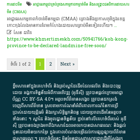
ការដោះមីន
អាជ្ញាធរ​កម្ពុជា​គ្រប់គ្រង​សកម្មភាព​កម្ចាត់​មីន និង​សង្គ្រោះ​ជនពិការ​ដោយសារ​
មីន (CMAA)
​អាជ្ញាធរ​សកម្មភាព​កំចាត់​មីន​កម្ពុជា​ (CMAA)​ គ្រោង​នឹង​ប្រកាស​ភូមិ​ក្នុង​ខេត្ត
កោះកុង​លែង​មានការ​គំរាមកំហែង​ដោយសារ​គ្រាប់​មីន​ទៀត​ហើយ​។​​
...

សែន​ ដា​វិត​
https://www.khmertimeskh.com/50941766/koh-kong-
province-to-be-declared-landmine-free-soon/
ទំព័រ 1 of 2
1
2
Next »
ខ្លឹមសារ​នៅ​ក្នុង​គេហទំព័រ និង​គ្រប់​ស្នា​ដៃ​ដើម​ដែល​ផលិត​ និង​បោះពុម្ព​
ដោយ​ អង្គការ​ទិន្នន័យ​អំពី​ការអភិវឌ្ឍ​​ (អូ​ឌី​ស៊ី)​ ត្រូវ​បាន​ផ្តល់​ក្រោម​អាជ្ញា
ប័ណ្ណ​
CC BY-SA 4.0
។​ អត្ថបទ​ព័ត៌មាន​សង្ខេប​ ត្រូវ​បាន​ដកស្រង់​
ចេញពី​សារព័ត៌មាន ស្របតាមការ​ណែនាំ​អំពី​គោលការណ៍​នៃ​ការ​ប្រើ
ប្រាស់​ដោយ​យុត្តិធម៌​ និង​រក្សាសិទ្ធិអ្នកនិពន្ធ ដោយ​ប្រភពដើម​នៃ​​អត្ថបទ
ទាំង​នោះ​ ។​ ស្នាដៃ​ និង​មូលដ្ឋាន​ទិន្នន័យ ​ភ្ជាប់​នៅ​លើ​គេហទំព័រ​របស់​ អូ​ឌី​
ស៊ី​ ត្រូវ​បាន​ចងក្រង​មក​ពី​ឯកសារ​ដែល​អាច​រក​បានជា​សាធារណៈ​ និង​ផ្តល់​
ជូន​ដោយ​មិន​យក​កម្រៃ​ ក្នុង​គោលបំណង​បម្រើ​ដល់ការ​ផ្សព្វផ្សាយ​ព័ត៌មាន​
ជា​សាធារណៈ​។​ គេហទំព័រ​នេះ​ មិនមែន​ជា​សេវា​ស្រាវជ្រាវ​ដើម្បី​ស្វែងរក