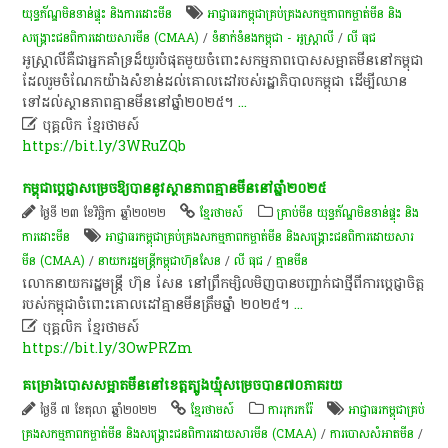
យុទ្ធភ័ណ្ឌមិនទាន់ផ្ទុះ និងការដោះមីន
អាជ្ញាធរ​កម្ពុជា​គ្រប់គ្រង​សកម្មភាព​កម្ចាត់​មីន និង​
សង្គ្រោះ​ជនពិការ​ដោយសារ​មីន (CMAA)
/
ទំនាក់ទំនងកម្ពុជា - អូស្ត្រាលី
/
លី​ ធុ​ជ
​អូស្ត្រាលី​គឺជា​អ្នកគាំទ្រ​ដ៏​យូរ​បំផុត​មួយ​ចំពោះ​សកម្មភាព​បោសសម្អាត​មីន​នៅ​កម្ពុជា​
ដែល​រួមចំណែក​យ៉ាង​សំខាន់​ដល់​គោលដៅ​របស់​រដ្ឋាភិបាល​កម្ពុជា​ ដើម្បី​ឈាន​
ទៅ​ដល់​ស្ថានភាព​គ្មាន​មីន​នៅ​ឆ្នាំ​២០២៥​។​
...

បុគ្គលិក​ ខ្មែរ​ថា​ម​ស៍​
https://bit.ly/3WRuZQb
កម្ពុជា​ប្តេជ្ញា​សម្រេច​ឱ្យ​បាន​នូវ​ស្ថានភាព​គ្មាន​មីន​នៅ​ឆ្នាំ​២០២៥
ថ្ងៃទី ២៣ ខែវិច្ឆិកា ឆ្នាំ២០២២
ខ្មែរថាមស៍
គ្រាប់មីន យុទ្ធភ័ណ្ឌមិនទាន់ផ្ទុះ និង
ការដោះមីន
អាជ្ញាធរ​កម្ពុជា​គ្រប់គ្រង​សកម្មភាព​កម្ចាត់​មីន និង​សង្គ្រោះ​ជនពិការ​ដោយសារ​
មីន (CMAA)
/
នាយករដ្ឋមន្រ្តីកម្ពុជាហ៊ុនសែន
/
លី​ ធុ​ជ
/
​គ្មាន​មីន​
​លោកនាយក​រដ្ឋមន្ត្រី​ ហ៊ុន​ សែន​ នៅ​ព្រឹក​ម្សិលមិញ​បាន​បញ្ជាក់​ជា​ថ្មី​ពី​ការ​ប្តេជ្ញា​ចិត្ត​
របស់​កម្ពុជា​ចំពោះ​គោលដៅ​គ្មាន​មីន​ត្រឹម​ឆ្នាំ​ ២០២៥​។​
...

បុគ្គលិក​ ខ្មែរ​ថា​ម​ស៍​
https://bit.ly/3OwPRZm
គម្រោង​បោសសម្អាត​មីន​នៅ​ខេត្ត​ត្បូងឃ្មុំ​សម្រេច​បាន​៧០​ភាគរយ​
ថ្ងៃទី ៧ ខែតុលា ឆ្នាំ២០២២
ខ្មែរថាមស៍
ការរុករករ៉ែ
អាជ្ញាធរ​កម្ពុជា​គ្រប់
គ្រង​សកម្មភាព​កម្ចាត់​មីន និង​សង្គ្រោះ​ជនពិការ​ដោយសារ​មីន (CMAA)
/
ការបោសសំអាតមីន
/