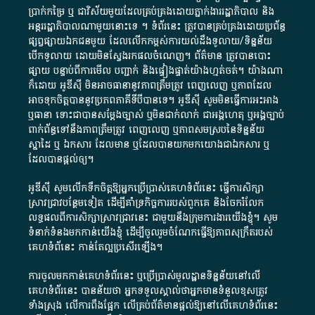
ប្រាក់​កម្រៃ​ ឬ​ ជា​វិស័យ​មួយ​ដែល​គ្រប់គ្រង​ដោយ​ភ្នាក់ងារ​រដ្ឋាភិបាល​ និង ​
អន្តររដ្ឋាភិបាល​ណាមួយ​នោះ​ទេ ​។​ ទំព័រ​នេះ​ ត្រូវ​បាន​គ្រប់គ្រង​ដោយ​ប្រព័ន្ធ​
ផ្សព្វផ្សាយ​ឯកជន​មួយ​ ដែល​លើកកម្ពស់​ការ​យល់​ដឹង​ទូលាយ​/​ទិន្នន័យ​
បើក​ទូលាយ​ ដោយ​មិនស្វែង​រក​ផល​ចំណេញ​។​ ព័ត៌មាន​ ត្រូវ​បាន​បោះ
ផ្សាយ​ បន្ទាប់​ពី​ការ​មើល​ បញ្ជាក់​ និង​ផ្ទៀងផ្ទាត់​យ៉ាង​ហ្មត់ចត់​។​ យ៉ាងណា​
ក៏​ដោយ​ អូ​ឌី​ស៊ី​ មិន​អាច​ធានា​នូវ​ភាព​ត្រឹមត្រូវ​ ពេញលេញ​ ឬ​ភាព​ដែល​
អាច​ទុកចិត្ត​បាននូវ​ប្រភព​ភាគី​ទី​បី​បាន​ទេ​។​ អូ​ឌី​ស៊ី​ សូម​មិន​ធ្វើការ​អះអាង​
ឬ​ធានា​ ទោះជា​បាន​សម្តែង​ច្បាស់​ ឬ​មិន​ជាក់លាក់​ ជា​អង្គហេតុ​ ឬ​អង្គច្បាប់​
ពាក់ព័ន្ធ​ទៅ​នឹង​ភាព​ត្រឹមត្រូវ​ ពេញលេញ​ ឬ​ភាព​សម​ស្រប​នៃ​ទិន្នន័យ​
ស្នាដៃ​ ឬ​ ឯកសារ​ ដែល​មាន​ ឬ​ដែល​បាន​យក​មក​យោង​ជា​ឯកសារ​ ឬ​
ដែល​បាន​ផ្តល់​ឲ្យ​។
អូឌីស៊ី សូមលើកទឹកចិត្តឱ្យអ្នកប្រើប្រាស់គេហទំព័រនេះ ធ្វើការសិក្សា
ស្រាវជ្រាវបន្ថែមទៀត ដើម្បីគាំទ្រកិច្ចការ​របស់ពួកគេ និងចែករំលែក
លទ្ធផលពីការសិក្សាស្រាវជ្រាវនេះ ជាមួយនឹងក្រុមការងារយើងខ្ញុំ។ សូម
ទំនាក់ទំនងមកកាន់យើងខ្ញុំ
ដើម្បីចូលរួមចំណែកធ្វើឱ្យភាពសុក្រឹតរបស់
គេហទំព័នេះ កាន់តែល្អប្រសើរឡើង។
ការចូលមកកាន់គេហទំព័រនេះ ឬប្រើប្រាស់មូលដ្ឋានទិន្នន័យនៅលើ
គេហទំព័រនេះ បានន័យថា អ្នកទទួលស្គាល់ថាអ្នកមានទំនួលខុសត្រូវ
ទាំងស្រុង លើការពឹងផ្អែក លើគ្រប់ព័ត៌មានផ្តល់ឱ្យនៅលើគេហទំព័រនេះ