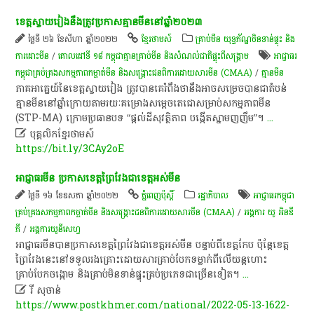
ខេត្ត​ស្វាយរៀង​នឹង​ត្រូវ​ប្រកាស​គ្មាន​មីន​នៅ​ឆ្នាំ​២០២៣
ថ្ងៃទី ២៦ ខែសីហា ឆ្នាំ២០២២
ខ្មែរថាមស៍
គ្រាប់មីន យុទ្ធភ័ណ្ឌមិនទាន់ផ្ទុះ និង
ការដោះមីន
/
គោលដៅ​ទី​ ១៨​ កម្ពុជា​គ្មាន​គ្រាប់​មីន​ ​និង​សំណល់​ជាតិ​ផ្ទុះ​ពី​សង្គ្រាម​
អាជ្ញាធរ​
កម្ពុជា​គ្រប់គ្រង​សកម្មភាព​កម្ចាត់​មីន និង​សង្គ្រោះ​ជនពិការ​ដោយសារ​មីន (CMAA)
/
​គ្មាន​មីន​
ភាគ​អាគ្នេយ៍នៃខេត្ត​ស្វាយរៀង​ ​ត្រូវ​បាន​គេ​រំពឹង​ថា​នឹង​អាច​សម្រេច​បាន​ជាតំបន់​
គ្មាន​មីន​នៅ​ឆ្នាំ​ក្រោយ​តាម​រយៈ​គម្រោង​សម្តេចតេជោសម្រាប់​សកម្មភាព​មីន
(STP-MA) ក្រោម​ប្រធានបទ “ផ្តល់​ដី​សុវត្ថិភាព បង្កើត​ស្នាម​ញញឹម”។
...

បុគ្គលិកខ្មែរថាមស៍
https://bit.ly/3CAy2oE
អាជ្ញាធរ​មីន ​ប្រកាស​ខេត្តព្រៃវែង​ជា​ខេត្ត​អស់​មីន​
ថ្ងៃទី ១៦ ខែឧសភា ឆ្នាំ២០២២
ភ្នំពេញប៉ុស្តិ៍
រដ្ឋាភិបាល
អាជ្ញាធរ​កម្ពុជា​
គ្រប់គ្រង​សកម្មភាព​កម្ចាត់​មីន និង​សង្គ្រោះ​ជនពិការ​ដោយសារ​មីន (CMAA)
/
អង្គការ យូ អិនឌី
ភី
/
អង្គការ​យូនីសេហ្វ
អាជ្ញាធរ​មីន​បានប្រកាស​ខេត្តព្រៃវែង​ជា​ខេត្ត​អស់​មីន បន្ទាប់ពី​ខេត្ត​កែប ប៉ុន្តែ​ខេត្ត
ព្រៃវែង​នេះ​នៅ​ទទួលរង​គ្រោះ​ដោយសារ​គ្រាប់បែក​ទម្លាក់​ពីលើ​យន្តហោះ
គ្រាប់បែក​ចង្កោម និង​គ្រាប់​មិនទាន់​ផ្ទុះ​គ្រប់​ប្រភេទ​ជាច្រើន​ទៀត​។​
...

រី សុចាន់
https://www.postkhmer.com/national/2022-05-13-1622-