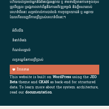
ហើយយល់ព្រមថាអ្នកនឹងមិនបង្ករអន្តរាយ ឬ ទាមទារ​ឱ្យមានការទទួលខុស​
ត្រូវពីបុគ្គល ឬអង្គភាពពាក់ព័ន្ធនឹងការអភិវឌ្ឍទម្រង់ និងខ្លឹមសាររបស់
គេហទំព័រនេះ សម្រាប់រាល់ការបាត់បង់ ការខូចប្រយោជន៍ ឬ អន្តរាយ
ដែលកើតចេញពីការប្រើប្រាស់គេហទំព័រនេះ។
អំពី​យើង​
ទំនាក់ទំនង
កំណត់សម្គាល់
លក្ខខណ្ឌនៃការប្រើប្រាស់
វិភាគទាន
This website is built on
WordPress
using the
JEO
Beta
theme and
CKAN
as back-end for structured
data. To learn more about the system architecture,
read our
documentation
.