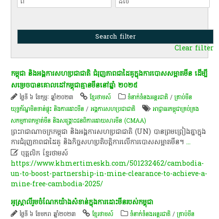
Clear filter
​កម្ពុជា​ និង​អង្គការសហប្រជាជាតិ​ ជំរុញ​ភាព​ជា​ដៃគូ​ក្នុង​ការ​បោសសម្អាត​មីន​ ដើម្បី​
សម្រេច​បាន​គោលដៅ​កម្ពុជា​គ្មាន​មីន​នៅ​ឆ្នាំ​ ២០២៥
ថ្ងៃទី ៦ ខែកុម្ភៈ ឆ្នាំ២០២៣
ខ្មែរថាមស៍
ទំនាក់ទំនងអន្តរជាតិ
/
គ្រាប់មីន
យុទ្ធភ័ណ្ឌមិនទាន់ផ្ទុះ និងការដោះមីន
/
អង្គការសហប្រជាជាតិ
អាជ្ញាធរ​កម្ពុជា​គ្រប់គ្រង​
សកម្មភាព​កម្ចាត់​មីន និង​សង្គ្រោះ​ជនពិការ​ដោយសារ​មីន (CMAA)
​ព្រះរាជាណាចក្រ​កម្ពុជា​ និង​អង្គការសហប្រជាជាតិ​ (UN)​ បាន​ព្រមព្រៀង​គ្នា​ក្នុង​
ការ​ជំរុញ​ភាព​ជា​ដៃគូ​ និង​កិច្ច​សហប្រតិបត្តិការ​លើ​ការ​បោសសម្អាត​មីន​។​
...

បុគ្គលិក​ ខ្មែរ​ថា​ម​ស៍​
https://www.khmertimeskh.com/501232462/cambodia-
un-to-boost-partnership-in-mine-clearance-to-achieve-a-
mine-free-cambodia-2025/
អូស្ត្រាលី​រួមចំណែក​យ៉ាង​សំខាន់​ក្នុង​ការ​ដោះ​មីន​របស់​កម្ពុជា​
ថ្ងៃទី ៦ ខែមករា ឆ្នាំ២០២៣
ខ្មែរថាមស៍
ទំនាក់ទំនងអន្តរជាតិ
/
គ្រាប់មីន