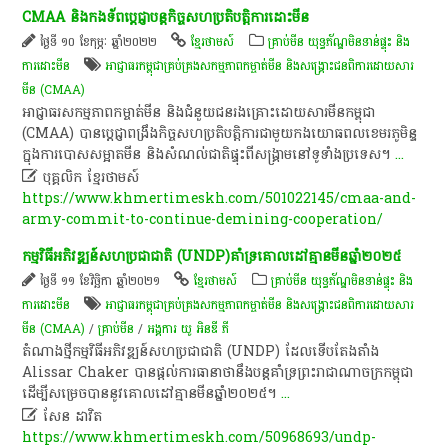
CMAA​ និង​កងទ័ព​ប្តេជ្ញា​បន្ត​កិច្ច​សហប្រតិបត្តិការ​ដោះ​មីន​
ថ្ងៃទី ១០ ខែកុម្ភៈ ឆ្នាំ២០២២
ខ្មែរថាមស៍
គ្រាប់មីន យុទ្ធភ័ណ្ឌមិនទាន់ផ្ទុះ និង
ការដោះមីន
អាជ្ញាធរ​កម្ពុជា​គ្រប់គ្រង​សកម្មភាព​កម្ចាត់​មីន និង​សង្គ្រោះ​ជនពិការ​ដោយសារ​
មីន (CMAA)
​អាជ្ញាធរ​សកម្មភាព​កម្ចាត់​មីន​ និង​ជំនួយ​ជន​រង​គ្រោះ​ដោយសារ​មីន​កម្ពុជា​
(CMAA)​ បាន​ប្តេជ្ញា​ពង្រឹង​កិច្ច​សហប្រតិបត្តិការ​ជាមួយ​កង​យោធពលខេមរភូមិន្ទ​
ក្នុង​ការ​បោសសម្អាត​មីន​ និង​សំណល់​ជាតិ​ផ្ទុះ​ពី​សង្គ្រាម​នៅ​ទូ​ទាំង​ប្រទេស​។​
...

បុគ្គលិក​ ខ្មែរ​ថា​ម​ស៍​
https://www.khmertimeskh.com/501022145/cmaa-and-
army-commit-to-continue-demining-cooperation/
កម្មវិធី​អភិវឌ្ឍន៍​សហប្រជាជាតិ​ (UNDP)​គាំទ្រ​គោលដៅ​គ្មាន​មីន​ឆ្នាំ​២០២៥
ថ្ងៃទី ១១ ខែវិច្ឆិកា ឆ្នាំ២០២១
ខ្មែរថាមស៍
គ្រាប់មីន យុទ្ធភ័ណ្ឌមិនទាន់ផ្ទុះ និង
ការដោះមីន
អាជ្ញាធរ​កម្ពុជា​គ្រប់គ្រង​សកម្មភាព​កម្ចាត់​មីន និង​សង្គ្រោះ​ជនពិការ​ដោយសារ​
មីន (CMAA)
/
គ្រាប់មីន
/
អង្គការ យូ អិនឌី ភី
តំណាង​ថ្មី​កម្មវិធី​អភិវឌ្ឍន៍​សហប្រជាជាតិ​ (UNDP)​ ដែល​ទើប​តែងតាំង​
Alissar​ Chaker​ បាន​ផ្តល់​ការ​ធានា​ថា​នឹង​បន្ត​គាំទ្រ​ព្រះរាជាណាចក្រ​កម្ពុជា​
ដើម្បី​សម្រេច​បាន​នូវ​គោលដៅ​គ្មាន​មីន​ឆ្នាំ​២០២៥​។​
...

សែន​ ដា​វិត​
https://www.khmertimeskh.com/50968693/undp-