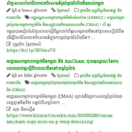
សិក្ខាសាលាចែករំលែកបទពិសោធន៍គ្រប់គ្រងវិស័យមីនរបស់កម្ពុជា
ថ្ងៃទី ៧ ខែមេសា ឆ្នាំ២០២២
ខ្មែរថាមស៍
គ្រាប់មីន យុទ្ធភ័ណ្ឌមិនទាន់ផ្ទុះ និង
ការដោះមីន
មជ្ឈមណ្ឌលសកម្មភាពកម្ចាត់មីនតំបន់អាស៊ាន (ARMAC)
/
អាជ្ញាធរ​កម្ពុជា​
គ្រប់គ្រង​សកម្មភាព​កម្ចាត់​មីន និង​សង្គ្រោះ​ជនពិការ​ដោយសារ​មីន (CMAA)
/
លី​ ធុ​ជ
កម្ពុជាបានរៀបចំសិក្ខាសាលាស្តីពីអ្នកពាក់ព័ន្ធសកម្មភាពមីននៅប្រទេសហ្វីលីពីន
ដើម្បីចែករំលែកបទពិសោធន៍ក្នុងការគ្រប់គ្រងវិស័យមីន។
...

បុគ្គលិក​ ខ្មែរ​ថា​ម​ស៍​
https://bit.ly/3DVmsTG
​អាជ្ញាធរ​សកម្មភាព​កម្ចាត់​មីន​កម្ពុជា​ និង​ AmCham​ ចុះ​អនុស្សរណៈ​នៃ​ការ​
យោគយល់​គ្នា​ស្ដី​ពី​ការ​ដោះ​មីន​នៅ​ខេត្តព្រៃវែង​
ថ្ងៃទី ៣១ ខែមីនា ឆ្នាំ២០២២
ខ្មែរថាមស៍
គ្រាប់មីន យុទ្ធភ័ណ្ឌមិនទាន់ផ្ទុះ និង
ការដោះមីន
អាជ្ញាធរ​កម្ពុជា​គ្រប់គ្រង​សកម្មភាព​កម្ចាត់​មីន និង​សង្គ្រោះ​ជនពិការ​ដោយសារ​
មីន (CMAA)
​អាជ្ញាធរ​សកម្មភាព​កម្ចាត់​មីន​កម្ពុជា​ (CMAA)​ គ្រោង​នឹង​ប្រកាស​ខេត្តព្រៃវែង​ជា​
ខេត្ត​គ្មាន​មីន​ទី​២​ បន្ទាប់​ពី​ខេត្ត​កែប​។​ ​
...

សុ​ត​ ​គឹម​សឿន​
https://www.khmertimeskh.com/501050280/cmaa-
amcham-sign-mou-on-p-veng-demining/