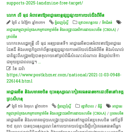
supports-2025-landmine-free-target/
លោក លី ធុជ ​អំពាវនាវ​ឱ្យ​អាជ្ញាធរ​បន្ត​ផ្សព្វផ្សាយ​​ការយល់ដឹង​ពី​មីន
ថ្ងៃទី ៤ ខែវិច្ឆិកា ឆ្នាំ២០២១
ភ្នំពេញប៉ុស្តិ៍
គ្រោះមហន្តរាយ
/
ទឹកជំនន់
អាជ្ញាធរ​កម្ពុជា​គ្រប់គ្រង​សកម្មភាព​កម្ចាត់​មីន និង​សង្គ្រោះ​ជនពិការ​ដោយសារ​មីន (CMAA)
/
គ្រាប់មីន
លោក​ទេសរដ្ឋមន្ត្រី លី ធុជ អនុប្រធាន​ទី​១ ​អាជ្ញាធរ​មីន​បាន​អំពាវនាវ​ឱ្យ​អាជ្ញាធរ​
ដែនដី និង​សមត្ថកិច្ច​ពាក់ព័ន្ធ​បន្ត​ផ្សព្វផ្សាយ​ការអប់រំ​យល់ដឹង​អំពី​មីន និង​សំណល់​
ជាតិ​ផ្ទុះ​ពី​សង្គ្រាម​ឱ្យបាន​ទូលាយ​នៅ​គ្រប់​ពិធី​សំណេះសំណាល និង​គ្រប់​វេទិកា​
ជាមួយ​ប្រជាពលរដ្ឋ​។
...

វ៉ន ដារ៉ា
https://www.postkhmer.com/national/2021-11-03-0948-
226144.html
អាជ្ញាធរ​មីន​ និង​សមាគម​ចិន ចុះ​អនុស្សរណៈកៀរគរ​ធនធាន​មក​ដោះមីន​នៅ​ខេត្ត​
ព្រះសីហនុ
ថ្ងៃទី ២៦ ខែតុលា ឆ្នាំ២០២១
ភ្នំពេញប៉ុស្តិ៍
រដ្ឋាភិបាល
/
ដីធ្លី
អាជ្ញាធរ​
កម្ពុជា​គ្រប់គ្រង​សកម្មភាព​កម្ចាត់​មីន និង​សង្គ្រោះ​ជនពិការ​ដោយសារ​មីន (CMAA)
/
ប្រទេសចិន
អាជ្ញាធរ​មីន និង​សមាគម​ជួយសង្គ្រោះ​ប្រជាជន​នៅ​កម្ពុជា​នៃ​ប្រទេស​ចិន នៅ​ថ្ងៃទី​
២៥ តុលា បាន​ចុះ​អនុស្សរណៈ​នៃ​ការយោគយល់​គ្នា​ដើម្បី​កៀរគរ​ធនធាន​ពី​អ្នក