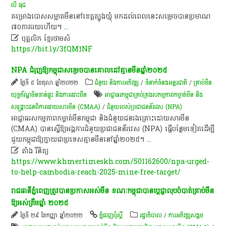
លី​ ធុ​ជ
គម្រោង​បោសសម្អាត​មីន​នៅ​ខេត្ត​ត្បូងឃ្មុំ​ មក​ដល់​ពេល​នេះ​សម្រេច​បាន​ប្រមាណ​
៧០​ភាគរយ​ហើយ​។​
...

បុគ្គលិក​ ខ្មែរ​ថា​ម​ស៍​
https://bit.ly/3fQM1NF
NPA​ ជំរុញ​ឱ្យ​កម្ពុជា​សម្រេច​បាន​គោលដៅ​គ្មាន​មីន​ឆ្នាំ​២០២៥
ថ្ងៃទី ៥ ខែតុលា ឆ្នាំ២០២២
ជំនួយ និងការអភិវឌ្ឍ
/
ទំនាក់ទំនងអន្តរជាតិ
/
គ្រាប់មីន
យុទ្ធភ័ណ្ឌមិនទាន់ផ្ទុះ និងការដោះមីន
អាជ្ញាធរ​កម្ពុជា​គ្រប់គ្រង​សកម្មភាព​កម្ចាត់​មីន និង​
សង្គ្រោះ​ជនពិការ​ដោយសារ​មីន (CMAA)
/
​ជំនួយ​របស់​ប្រជាជន​ន័​រវេ​ស​ (NPA)​
​អាជ្ញាធរ​សកម្មភាព​កម្ចាត់​មីន​កម្ពុជា​ និង​ជំនួយ​ជន​រង​គ្រោះ​ដោយសារ​មីន​
(CMAA)​ បាន​ស្នើ​ឱ្យ​អង្គការ​ជំនួយ​ប្រជាជន​ន័​រវេ​ស​ (NPA)​ ធ្វើ​បន្ថែម​ទៀត​ដើម្បី​
ជួយ​កម្ពុជា​ឱ្យ​ក្លាយជា​ប្រទេស​គ្មាន​មីន​នៅ​ឆ្នាំ​២០២៥​។​
...

តាំង រីនិត្យ
https://www.khmertimeskh.com/501162600/npa-urged-
to-help-cambodia-reach-2025-mine-free-target/
រាជ​ធានីភ្នំពេញ​​ត្រូវបាន​ប្រកាស​អស់​មីន ខណៈកម្ពុជា​បាន​ប្តេជ្ញា​លុប​បំ​បាត់​គ្រាប់​មីន​
ឱ្យ​អស់ត្រឹម​ឆ្នាំ​ ២០២៥
ថ្ងៃទី ២៩ ខែកញ្ញា ឆ្នាំ២០២២
ភ្នំពេញប៉ុស្តិ៍
រដ្ឋាភិបាល
/
ការ​អភិវឌ្ឍ​សង្គម