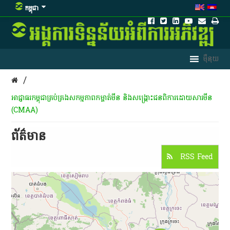
កម្ពុជា
/
អាជ្ញាធរ​កម្ពុជា​គ្រប់គ្រង​សកម្មភាព​កម្ចាត់​មីន និង​សង្គ្រោះ​ជនពិការ​ដោយសារ​មីន
(CMAA)
ព័ត៌មាន​
RSS Feed