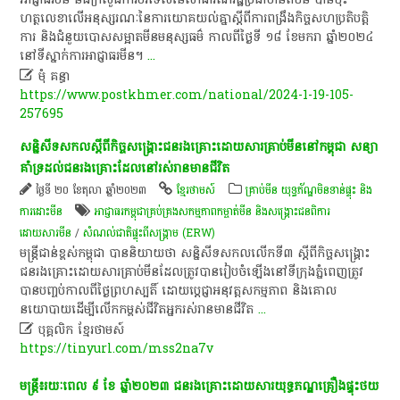
ហត្ថលេខា​លើ​អនុស្សរណៈ​នៃ​ការយោគយល់​គ្នា​ស្ដីពី​ការពង្រឹង​កិច្ចសហប្រតិបត្តិ
ការ និង​ជំនួយ​បោសសម្អាត​មីន​មនុស្សធម៌ កាលពី​ថ្ងៃទី​ ១៨ ខែមករា ឆ្នាំ​២០២៤
នៅ​ទីស្នាក់ការ​អាជ្ញាធរ​មីន​។
...

មុំ គន្ធា
https://www.postkhmer.com/national/2024-1-19-105-
257695
​សន្និសីទ​សកល​ស្តី​ពី​កិច្ច​ស​ង្គ្រោះ​ជន​រង​គ្រោះ​ដោយសារ​គ្រាប់​មីន​នៅ​កម្ពុជា​ សន្យា​
គាំទ្រ​ដល់​ជន​រង​គ្រោះ​ដែល​នៅ​រស់រាន​មានជីវិត​
ថ្ងៃទី ២០ ខែតុលា ឆ្នាំ២០២៣
ខ្មែរថាមស៍
គ្រាប់មីន យុទ្ធភ័ណ្ឌមិនទាន់ផ្ទុះ និង
ការដោះមីន
អាជ្ញាធរកម្ពុជាគ្រប់គ្រងសកម្មភាពកម្ចាត់មីន និងសង្គ្រោះជនពិការ
ដោយសារមីន
/
សំណល់ជាតិផ្ទុះពីសង្គ្រាម (ERW)
មន្ត្រីជាន់ខ្ពស់​កម្ពុជា​ បាន​និយាយ​ថា​ សន្និសីទ​សកល​លើក​ទី​៣​ ស្តី​ពី​កិច្ចសង្គ្រោះ​
ជន​រង​គ្រោះ​ដោយសារ​គ្រាប់​មីន​ដែល​ត្រូវ​បាន​រៀបចំ​ឡើង​នៅ​ទីក្រុង​ភ្នំពេញ​ត្រូវ​
បាន​បញ្ចប់​កាលពី​ថ្ងៃ​ព្រហស្បតិ៍​ ដោយ​ប្តេជ្ញា​អនុវត្ត​សកម្មភាព​ និង​គោល
នយោបាយ​ដើម្បី​លើកកម្ពស់​ជីវិត​អ្នក​រស់រាន​មានជីវិត
...

បុគ្គលិក​ ខ្មែរ​ថា​ម​ស៍​
https://tinyurl.com/mss2na7v
មន្ត្រី៖​រយៈ​ពេល ៩​ ខែ ឆ្នាំ២០២៣ ​ជន​រង​គ្រោះ​ដោយ​សារ​យុទ្ធ​ភណ្ឌ​គ្រឿង​ផ្ទុះថយ​