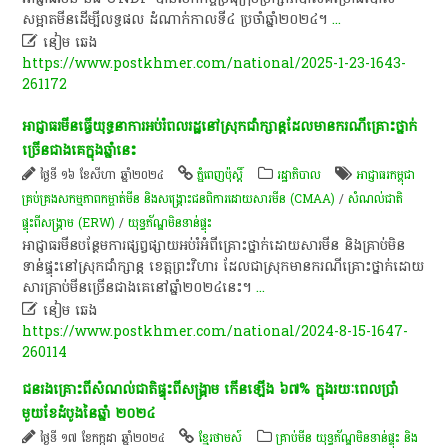
សម្អាត​មីន​ដើម្បី​លទ្ធផល​ ដំណាក់​កាល​ទី៤ ប្រចាំ​ឆ្នាំ​២០២៤។
...

នៀម ឆេង
https://www.postkhmer.com/national/2025-1-23-1643-
261172
អាជ្ញាធរ​មីន​ធ្វើ​យុទ្ធនាការ​អប់រំ​ពលរដ្ឋ​នៅ​ស្រុក​ជាំក្សាន្ត​ដែល​មាន​ករណី​គ្រោះ​ថ្នាក់​
ច្រើន​ជាង​គេ​ក្នុង​ឆ្នាំ​នេះ
ថ្ងៃទី ១៦ ខែសីហា ឆ្នាំ២០២៤
ភ្នំពេញប៉ុស្តិ៍
រដ្ឋាភិបាល
អាជ្ញាធរ​កម្ពុជា​
គ្រប់គ្រង​សកម្មភាព​កម្ចាត់​មីន និង​សង្គ្រោះ​ជនពិការ​ដោយសារ​មីន (CMAA)
/
សំណល់ជាតិ
ផ្ទុះពីសង្គ្រាម (ERW)
/
យុទ្ធភ័ណ្ឌមិនទាន់ផ្ទុះ
អាជ្ញាធរ​មីន​បន្ថែម​ការ​ផ្សព្វផ្សាយ​អប់រំ​អំពី​គ្រោះ​ថ្នាក់​ដោយសារ​មីន​ និង​គ្រាប់​មិន​
ទាន់​ផ្ទុះ​នៅ​ស្រុក​ជាំក្សាន្ត ​ខេត្ត​ព្រះវិហារ ដែល​ជា​ស្រុក​មាន​ករណី​គ្រោះថ្នាក់​ដោយ​
សារ​គ្រាប់​មីន​ច្រើន​ជាង​គេ​នៅ​ឆ្នាំ​២០២៤​នេះ។​
...

នៀម ឆេង
https://www.postkhmer.com/national/2024-8-15-1647-
260114
ជនរងគ្រោះពីសំណល់ជាតិផ្ទុះពីសង្គ្រាម កើនឡើង ៦៧% ក្នុងរយៈពេលប្រាំ
មួយខែដំបូងនៃឆ្នាំ ២០២៤
ថ្ងៃទី ១៧ ខែកក្កដា ឆ្នាំ២០២៤
ខ្មែរថាមស៍
គ្រាប់មីន យុទ្ធភ័ណ្ឌមិនទាន់ផ្ទុះ និង