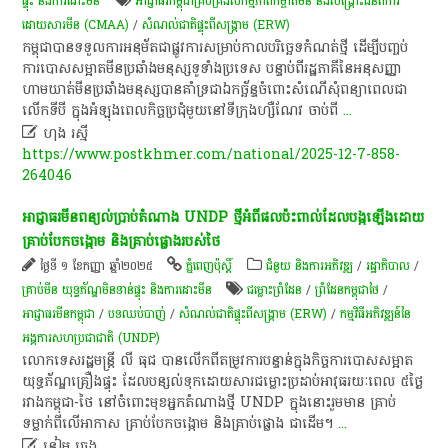
ផ្ទុះ និងការដោះមីន
អាជ្ញាធរ​កម្ពុជា​គ្រប់គ្រង​សកម្មភាព​កម្ចាត់​មីន និង​សង្គ្រោះ​ជនពិការ​
ដោយសារ​មីន (CMAA)
/
សំណល់ជាតិផ្ទុះពីសង្គ្រាម (ERW)
​កម្ពុជា​បានទទួល​ការអនុម័ត​ជា​ផ្លូវការ​សម្រាប់កាល​បរិច្ឆេទ​កំណត់​ថ្មី ដើម្បី​បញ្ចប់​
ការ​បោសសម្អាត​មីន​ប្រឆាំង​មនុស្ស​ទូទាំងប្រទេស បន្ទាប់ពី​រដ្ឋ​ភាគី​នៃ​អនុសញ្ញា​
ហាមឃាត់​មីន​ប្រឆាំង​មនុស្ស​បាន​គាំទ្រ​ជា​ឯកច្ឆ័ន្ទ​ចំពោះ​សំណើសុំ​ពន្យា​ពេល​ជា​​
លើក​ទី​បី​ ក្នុងអំឡុងពេល​កិច្ចប្រជុំ​មួយ​នៅ​ទីក្រុង​ហ្សឺ​ណែវ ចាប់ពី
...

ហុង រស្មី
https://www.postkhmer.com/national/2025-12-7-858-
264046
អាជ្ញាធរ​មីន​ពន្យល់​ប្រាប់​តំណាង​ UNDP ថ្មី​អំពី​ផល​ប៉ះពាល់​ដែល​បង្ក​ឡើង​ដោយ​
គ្រាប់​បែក​ចង្កោម និង​គ្រាប់​ផ្លោង​របស់​ថៃ
ថ្ងៃទី ១ ខែកញ្ញា ឆ្នាំ២០២៥
ភ្នំពេញប៉ុស្តិ៍
ជំនួយ និងការអភិវឌ្ឍ
/
រដ្ឋាភិបាល
/
គ្រាប់មីន យុទ្ធភ័ណ្ឌមិនទាន់ផ្ទុះ និងការដោះមីន
ជម្លោះព្រំដែន
/
ព្រំដែនកម្ពុជាថៃ
/
អាជ្ញាធរ​មីនកម្ពុជា
/
បទ​ឈប់​បាញ់
/
សំណល់ជាតិផ្ទុះពីសង្គ្រាម (ERW)
/
កម្មវិធី​អភិវឌ្ឍន៍​នៃ​
អង្គការសហប្រជាជាតិ (UNDP)
លោក​ទេសរដ្ឋមន្រ្តី លី ធុជ បានលើកពីតម្រូវការបន្ទាន់ក្នុងកិច្ចការបោសសម្អាត
យុទ្ធភ័ណ្ឌគ្រឿងផ្ទុះ ដែលបន្សល់ទុកដោយសារជម្លោះប្រដាប់អាវុធរយៈពេល ៥ថ្ងៃ
រវាងកម្ពុជា-ថៃ នៅចំពោះមុខអ្នកតំណាងថ្មី UNDP ក្នុងនោះរួមមាន គ្រាប់
ទម្លាក់ពីលើអាកាស គ្រាប់បែកចង្កោម និងគ្រាប់ផ្លោង ជាដើម។
...

នៀម ឆេង