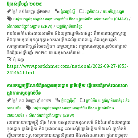
ឱ្យ​អស់ត្រឹម​ឆ្នាំ​ ២០២៥
ថ្ងៃទី ២៩ ខែកញ្ញា ឆ្នាំ២០២២
ភ្នំពេញប៉ុស្តិ៍
រដ្ឋាភិបាល
/
ការ​អភិវឌ្ឍ​សង្គម
អាជ្ញាធរ​កម្ពុជា​គ្រប់គ្រង​សកម្មភាព​កម្ចាត់​មីន និង​សង្គ្រោះ​ជនពិការ​ដោយសារ​មីន (CMAA)
/
សំណល់ជាតិផ្ទុះពីសង្គ្រាម (ERW)
/
យុទ្ធភ័ណ្ឌមិនទាន់ផ្ទុះ
ការ​គំរាម​កំហែង​ដោយសារ​មីន និង​យុទ្ធ​ភណ្ឌមិន​ទាន់​ផ្ទុះ​ គឺមាន​ភាព​ស្មុគស្មាញ​
និង​បាន​បន្សល់​ទុក​នូវ​ទុក្ខ​សោកជាច្រើន​ដល់​ប្រជា​ពលរដ្ឋ​ និង​បន្ទុច​បង្អាក់​
សកម្មភាព​អភិវឌ្ឍន៍​ថែម​ទៀត។ ជាមួយគ្នា​នេះ កម្ពុជា​បាន​ប្តេជ្ញា​លុប​បំ​បាត់​គ្រាប់​
មីន​ឱ្យ​អស់ត្រឹម​ឆ្នាំ​ ២០២៥ តាម​អនុ​សាសន៍​​របស់
...

មុំ គន្ធា
https://www.postkhmer.com/national/2022-09-27-1853-
241464.html
នាយក​រដ្ឋមន្ត្រី​ណែនាំ​ឱ្យ​អាជ្ញាធរ​មូលដ្ឋាន ​ប្រតិបត្តិ​ករ ឆ្លើយតប​ឱ្យទាន់​ពេលវេលា​
ក្នុង​ការកម្ទេច​គ្រាប់មីន
ថ្ងៃទី ២៧ ខែកញ្ញា ឆ្នាំ២០២២
ភ្នំពេញប៉ុស្តិ៍
គ្រាប់មីន យុទ្ធភ័ណ្ឌមិនទាន់ផ្ទុះ និង
ការដោះមីន
អាជ្ញាធរកម្ពុជាគ្រប់គ្រងសកម្មភាពកម្ចាត់មីន និងសង្គ្រោះជនពិការ
ដោយសារមីន
/
សំណល់ជាតិផ្ទុះពីសង្គ្រាម (ERW)
លោកនាយក​រដ្ឋមន្ត្រី​ ហ៊ុន សែន បានផ្តល់​ជា​អនុសាសន៍ និង​ណែនាំ​ដល់​អាជ្ញាធរ​
មូលដ្ឋាន ​ប្រតិបត្តិ​ករ ​និងប្រជាពលរដ្ឋ​ ដោយ​សុំឱ្យ​ប្រតិបត្តិ​ករ​ទាំងអស់ ​ត្រូវខិតខំ​
ឆ្លើយតប​ដោះស្រាយ​ប្រកបដោយ​ប្រសិទ្ធភាព ​និង​ទាន់ពេលវេលា ក្នុងការ​ប្រមូល ​