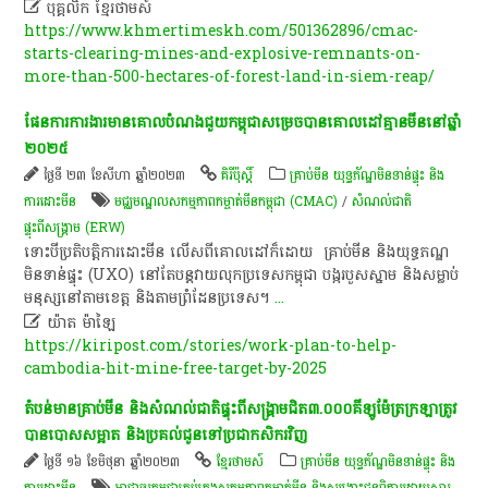

បុគ្គលិក​ ខ្មែរ​ថា​ម​ស៍​
https://www.khmertimeskh.com/501362896/cmac-
starts-clearing-mines-and-explosive-remnants-on-
more-than-500-hectares-of-forest-land-in-siem-reap/
ផែនការ​ការងារ​មាន​គោលបំណង​ជួយ​កម្ពុជា​សម្រេច​បាន​គោលដៅ​គ្មាន​មីន​នៅ​ឆ្នាំ​
២០២៥
ថ្ងៃទី ២៣ ខែសីហា ឆ្នាំ២០២៣
គិរីប៉ុស្តិ៍
គ្រាប់មីន យុទ្ធភ័ណ្ឌមិនទាន់ផ្ទុះ និង
ការដោះមីន
មជ្ឈមណ្ឌល​សកម្មភាពកម្ចាត់​មីន​កម្ពុជា​ (CMAC)​
/
សំណល់ជាតិ
ផ្ទុះពីសង្គ្រាម (ERW)
​ទោះបី​ប្រតិបត្តិការ​ដោះ​មីន​ លើស​ពី​គោលដៅ​ក៏​ដោយ​ ​ គ្រាប់​មីន​ និង​យុទ្ធភណ្ឌ​
មិន​ទាន់​ផ្ទុះ​ (UXO)​ នៅ​តែ​បន្ត​វាយលុក​ប្រទេស​កម្ពុជា​ បង្ក​របួស​ស្នាម​ និង​សម្លាប់​
មនុស្ស​នៅ​តាម​ខេត្ត​ និង​តាម​ព្រំដែន​ប្រទេស​។​
...

យ៉ាត ម៉ាឡៃ
https://kiripost.com/stories/work-plan-to-help-
cambodia-hit-mine-free-target-by-2025
តំបន់​មាន​គ្រាប់​មីន​ និង​សំណល់​ជាតិ​ផ្ទុះ​ពី​សង្គ្រាម​ជិត​៣.០០០​គីឡូម៉ែត្រ​ក្រឡា​ត្រូវ​
បាន​បោសសម្អាត​ និង​ប្រគល់​ជូន​ទៅ​ប្រជា​កសិករ​វិញ​
ថ្ងៃទី ១៦ ខែមិថុនា ឆ្នាំ២០២៣
ខ្មែរថាមស៍
គ្រាប់មីន យុទ្ធភ័ណ្ឌមិនទាន់ផ្ទុះ និង
ការដោះមីន
អាជ្ញាធរ​កម្ពុជា​គ្រប់គ្រង​សកម្មភាព​កម្ចាត់​មីន និង​សង្គ្រោះ​ជនពិការ​ដោយសារ​