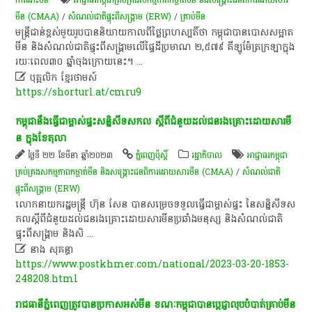
មីន (CMAA)
/
សំណល់ជាតិផ្ទុះពីសង្គ្រាម (ERW)
/
គ្រាប់មីន
​មន្ត្រីជាន់ខ្ពស់​មួយ​រូប​បាន​និយាយ​កាលពី​ថ្ងៃ​ព្រហស្បតិ៍​ថា​ កម្ពុជា​បាន​បោសសម្អាត​
មីន​ និង​សំណល់​ជាតិ​ផ្ទុះ​ពី​សង្គ្រាម​លើ​ផ្ទៃដី​ប្រមាណ​ ២,៥៧៩​ គីឡូម៉ែត្រ​ក្រឡា​ក្នុង​
រយៈពេល​៣០​ ឆ្នាំ​ចុង​ក្រោយ​នេះ​។​
...

បុគ្គលិក​ ខ្មែរ​ថា​ម​ស៍​
https://shorturl.at/cmru9
កម្ពុជា​នឹង​ធ្វើ​ជា​​ម្ចាស់​ផ្ទះ​​ស​ន្និ​សី​ទ​សក​ល ស្តី​ពី​ជំនួ​យ​ដល់​ជន​រ​ងគ្រោះដោយ​សា​រមី​
ន​ ក្នុ​ង​ខែ​តុ​លា​
ថ្ងៃទី ២២ ខែមីនា ឆ្នាំ២០២៣
ភ្នំពេញប៉ុស្តិ៍
រដ្ឋាភិបាល
អាជ្ញាធរ​កម្ពុជា​
គ្រប់គ្រង​សកម្មភាព​កម្ចាត់​មីន និង​សង្គ្រោះ​ជនពិការ​ដោយសារ​មីន (CMAA)
/
សំណល់ជាតិ
ផ្ទុះពីសង្គ្រាម (ERW)
លោកនាយករដ្ឋមន្ត្រី ហ៊ុន សែន​ បានសម្រេច​​ទទួល​ធ្វើជា​ម្ចាស់ផ្ទះ នៃ​​សន្និសីទ​ស​
ក​លស្តី​ពីជំ​នួ​យដ​​​ល់ជ​នរ​ង​គ្រោះ​ដោ​យសា​រ​មីនប្រ​ឆាំ​ង​មនុ​​ស្ស ​​និង​សំ​ណ​ល់​ជា​តិ​​
ផ្ទុះពី​ស​ង្រ្គា​ម​ ​និង​​សិ
...

នាង សុគន្ធា
https://www.postkhmer.com/national/2023-03-20-1853-
248208.html
រាជ​ធានីភ្នំពេញ​​ត្រូវបាន​ប្រកាស​អស់​មីន ខណៈកម្ពុជា​បាន​ប្តេជ្ញា​លុប​បំ​បាត់​គ្រាប់​មីន​