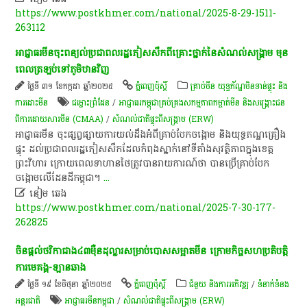
https://www.postkhmer.com/national/2025-8-29-1511-
263112
អាជ្ញាធរ​មីន​ចុះ​ពន្យល់​ប្រជាពលរដ្ឋ​ភៀស​សឹកពី​គ្រោះ​ថ្នាក់​នៃ​សំណល់​សង្គ្រាម មុន​
ពេល​ត្រឡប់​ទៅ​ភូមិឋាន​វិញ
ថ្ងៃទី ៣១ ខែកក្កដា ឆ្នាំ២០២៥
ភ្នំពេញប៉ុស្តិ៍
គ្រាប់មីន យុទ្ធភ័ណ្ឌមិនទាន់ផ្ទុះ និង
ការដោះមីន
ជម្លោះព្រំដែន
/
អាជ្ញាធរ​កម្ពុជា​គ្រប់គ្រង​សកម្មភាព​កម្ចាត់​មីន និង​សង្គ្រោះ​ជន
ពិការ​ដោយសារ​មីន (CMAA)
/
សំណល់ជាតិផ្ទុះពីសង្គ្រាម (ERW)
អាជ្ញាធរ​មីន​ ចុះ​​ផ្សព្វផ្សាយ​ការ​យល់ដឹង​អំពី​គ្រាប់បែក​ចង្កោម​ និង​យុទ្ធ​ភណ្ឌ​គ្រឿង​
ផ្ទុះ​ ដល់​ប្រជាពលរដ្ឋ​ភៀសសឹក​ដែល​កំពុង​ស្នាក់​នៅ​ទីតាំង​សុវត្ថិភាព​ក្នុង​ខេត្ត​
ព្រះវិហារ ក្រោយ​ពេល​ទាហាន​ថៃ​ត្រូវ​បាន​រាយការណ៍​ថា បាន​ប្រើគ្រាប់​បែក​
ចង្កោម​លើ​ដែន​ដី​កម្ពុជា។
...

នៀម ឆេង
https://www.postkhmer.com/national/2025-7-30-177-
262825
ចិន​ផ្ដល់​ថវិកា​ជាង៤៣​ម៉ឺន​ដុល្លារ​សម្រាប់​បោស​សម្អាត​មីន ក្រោម​​កិច្ចសហប្រតិបត្តិ
ការមេគង្គ-ឡានឆាង
ថ្ងៃទី ១៩ ខែមិថុនា ឆ្នាំ២០២៥
ភ្នំពេញប៉ុស្តិ៍
ជំនួយ និងការអភិវឌ្ឍ
/
ទំនាក់ទំនង
អន្តរជាតិ
អាជ្ញាធរ​មីនកម្ពុជា
/
សំណល់ជាតិផ្ទុះពីសង្គ្រាម (ERW)