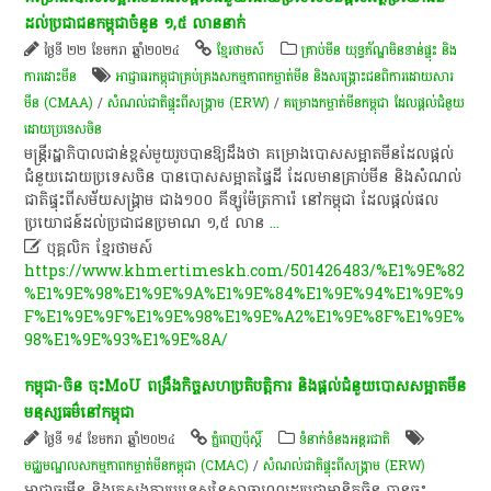
ដល់​ប្រជាជន​កម្ពុជា​ចំនួន​ ១,៥​ លាន​នាក់​
ថ្ងៃទី ២២ ខែមករា ឆ្នាំ២០២៤
ខ្មែរថាមស៍
គ្រាប់មីន យុទ្ធភ័ណ្ឌមិនទាន់ផ្ទុះ និង
ការដោះមីន
អាជ្ញាធរ​កម្ពុជា​គ្រប់គ្រង​សកម្មភាព​កម្ចាត់​មីន និង​សង្គ្រោះ​ជនពិការ​ដោយសារ​
មីន (CMAA)
/
សំណល់ជាតិផ្ទុះពីសង្គ្រាម (ERW)
/
គម្រោងកម្ចាត់មីនកម្ពុជា ដែលផ្តល់ជំនួយ
ដោយប្រទេសចិន
មន្ត្រី​រដ្ឋាភិបាល​ជាន់ខ្ពស់​មួយ​រូប​បានឱ្យ​ដឹង​ថា​ គម្រោង​បោសសម្អាត​មីន​ដែល​ផ្តល់​
ជំនួយ​ដោយ​ប្រទេស​ចិន​ បាន​បោសសម្អាត​ផ្ទៃដី​ ដែល​មាន​គ្រាប់​មីន​ និង​សំណល់​
ជាតិ​ផ្ទុះ​ពី​សម័យ​សង្គ្រាម​ ជាង​១០០​ គីឡូ​ម៉ែត្រការ៉េ​ នៅ​កម្ពុជា​ ដែល​ផ្តល់​ផល
ប្រយោជន៍​ដល់​ប្រជាជន​ប្រមាណ​ ១,៥​ លាន
...

បុគ្គលិក​ ខ្មែរ​ថា​ម​ស៍​
https://www.khmertimeskh.com/501426483/%E1%9E%82
%E1%9E%98%E1%9E%9A%E1%9E%84%E1%9E%94%E1%9E%9
F%E1%9E%9F%E1%9E%98%E1%9E%A2%E1%9E%8F%E1%9E%
98%E1%9E%93%E1%9E%8A/
កម្ពុជា​-​ចិន ចុះ​MoU ពង្រឹង​កិច្ចសហប្រតិបត្តិការ និង​ផ្តល់ជំនួយ​បោសសម្អាត​មីន​
មនុស្សធម៌​នៅ​កម្ពុជា​
ថ្ងៃទី ១៩ ខែមករា ឆ្នាំ២០២៤
ភ្នំពេញប៉ុស្តិ៍
ទំនាក់ទំនងអន្តរជាតិ
មជ្ឈមណ្ឌល​សកម្មភាពកម្ចាត់​មីន​កម្ពុជា​ (CMAC)​
/
សំណល់ជាតិផ្ទុះពីសង្គ្រាម (ERW)
អាជ្ញាធរ​មីន និង​ក្រសួងការបរទេស​នៃ​សាធារណរដ្ឋ​ប្រជាមានិត​ចិន បាន​ចុះ