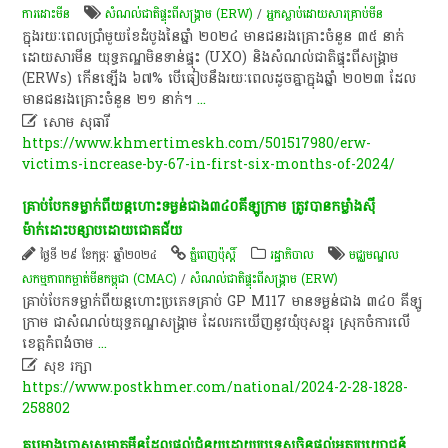
ការដោះមីន
សំណល់ជាតិផ្ទុះពីសង្គ្រាម (ERW)
/
អ្នកស្លាប់ដោយសារគ្រាប់មីន
ក្នុងរយៈពេលប្រាំមួយខែដំបូងនៃឆ្នាំ ២០២៤ មានជនរងគ្រោះចំនួន ៣៥ នាក់
ដោយសារមីន យុទ្ធភណ្ឌមិនទាន់ផ្ទុះ (UXO) និងសំណល់ជាតិផ្ទុះពីសង្គ្រាម
(ERWs) កើនឡើង ៦៧% បើធៀបនឹងរយៈពេលដូចគ្នាក្នុងឆ្នាំ ២០២៣ ដែល
មានជនរងគ្រោះចំនួន ២១ នាក់។
...

សោម​ សុធារី
https://www.khmertimeskh.com/501517980/erw-
victims-increase-by-67-in-first-six-months-of-2024/
គ្រាប់​បែកទ​ម្លា​ក់​ពីយ​ន្ត​ហោះទ​ម្ង​ន់ជា​ង​៣៤​០​គីឡូ​ក្រា​ម ​ត្រូវ​​បា​នក​ម្លាំ​ង​ស៊ី
ម៉ាក់ដោះប​ន្សា​ប​ដោ​យ​ជោគ​ជ័យ​
ថ្ងៃទី ២៩ ខែកុម្ភៈ ឆ្នាំ២០២៤
ភ្នំពេញប៉ុស្តិ៍
រដ្ឋាភិបាល
មជ្ឈមណ្ឌល​
សកម្មភាពកម្ចាត់​មីន​កម្ពុជា​ (CMAC)​
/
សំណល់ជាតិផ្ទុះពីសង្គ្រាម (ERW)
គ្រា​ប់​បែក​ទ​ម្លា​ក់ពី​យ​ន្តហោះ​ប្រ​ភេ​ទគ្រា​ប់ ​G​P M117 មានទ​ម្ង​ន់ជា​ង ៣​៤​០ គីឡូ​
ក្រាម​ ​ជា​សំ​ណ​ល់យុ​ទ្ធ​ភណ្ឌ​ស​ង្គ្រា​ម​ ដែល​រកឃើ​ញ​នូវ​ឃុំ​បុសខ្នុរ ស្រុ​ក​ចំកា​រ​លើ ​
ខេ​ត្តកំ​ព​ង់​ចាម
...

សុខ រក្សា
https://www.postkhmer.com/national/2024-2-28-1828-
258802
​គម្រោង​បោសសម្អាត​មីន​ដែល​ផ្តល់​ជំនួយ​ដោយ​ប្រទេស​ចិន​ផ្តល់​អត្ថប្រយោជន៍​