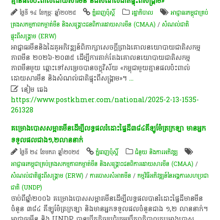
គ្មានផលប៉ះពាល់ដោយសារមីន និងសំណល់ជាតិផ្ទុះពីសង្គ្រាម»
ថ្ងៃទី ១៤ ខែកុម្ភៈ ឆ្នាំ២០២៥
ភ្នំពេញប៉ុស្តិ៍
រដ្ឋាភិបាល
អាជ្ញាធរ​កម្ពុជា​គ្រប់
គ្រង​សកម្មភាព​កម្ចាត់​មីន និង​សង្គ្រោះ​ជនពិការ​ដោយសារ​មីន (CMAA)
/
សំណល់ជាតិ
ផ្ទុះពីសង្គ្រាម (ERW)
អាជ្ញាធរមីននិង​ដៃគូ​អភិវឌ្ឍន៍​ពិភាក្សា​​សេចក្តីព្រាងគោលនយោបាយជាតិសកម្ម
ភាពមីន ២០២៦-២០៣៥ ដើម្បី​ការតាក់តែងគោលនយោបាយជាតិសកម្ម
ភាពមីន​មួយ ឆ្ពោះទៅសម្រេចបានចក្ខុវិស័យ «កម្ពុជាមួយគ្មានផលប៉ះពាល់
ដោយសារមីន និងសំណល់ជាតិផ្ទុះពីសង្គ្រាម»។
...

នៀម ឆេង
https://www.postkhmer.com/national/2025-2-13-1535-
261328
គម្រោង​បោស​សម្អាត​មីន​ដើម្បី​លទ្ធផល​រំដោះ​ផ្ទៃ​ដី​៣៨៤​គីឡូ​ម៉ែត្រ​ក្រឡា មាន​អ្នក​
ទទួល​ផល​ជាង​១,២​លាន​នាក់
ថ្ងៃទី ២៤ ខែមករា ឆ្នាំ២០២៥
ភ្នំពេញប៉ុស្តិ៍
ជំនួយ និងការអភិវឌ្ឍ
អាជ្ញាធរ​កម្ពុជា​គ្រប់គ្រង​សកម្មភាព​កម្ចាត់​មីន និង​សង្គ្រោះ​ជនពិការ​ដោយសារ​មីន (CMAA)
/
សំណល់ជាតិផ្ទុះពីសង្គ្រាម (ERW)
/
ការបោសសំអាតមីន
/
កម្មវិធី​អភិវឌ្ឍន៍​នៃ​អង្គការសហប្រជា
ជាតិ (UNDP)
ចាប់​ពី​ឆ្នាំ២០០៦ ​គម្រោង​បោស​សម្អាត​មីន​ដើម្បី​លទ្ធផល​បាន​រំដោះ​ផ្ទៃ​ដី​មាន​មីន​
ចំនួន ​៣៨៤ គីឡូ​ម៉ែត្រ​ក្រឡា និង​មាន​អ្នក​ទទួល​ផល​ចំនួន​ជាង ១,២ លាន​នាក់។
អាជ្ញាធរ​មីន និង ​UNDP បាន​បើក​កិច្ច​ប្រជុំ​​ក្រុមប្រឹក្សាភិបាល​គម្រោង​បោស​