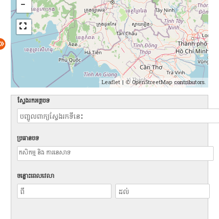
Leaflet
| ©
OpenStreetMap
contributors.
ស្វែងរកអត្ថបទ
ប្រធានបទ
ចន្លោះពេលវេលា