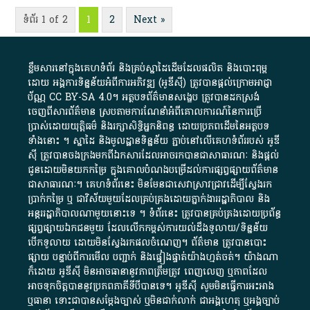
ទំព័រ 1 of 2
1
2
Next »
ខ្លឹមសារ​នៅ​ក្នុង​គេហទំព័រ និង​គ្រប់​ស្នា​ដៃ​ដើម​ដែល​ផលិត​ និង​បោះពុម្ព​
ដោយ​ អង្គការ​ទិន្នន័យ​អំពី​ការអភិវឌ្ឍ​​ (អូ​ឌី​ស៊ី)​ ត្រូវ​បាន​ផ្តល់​ក្រោម​អាជ្ញា
ប័ណ្ណ​
CC BY-SA 4.0
។​ អត្ថបទ​ព័ត៌មាន​សង្ខេប​ ត្រូវ​បាន​ដកស្រង់​
ចេញពី​សារព័ត៌មាន ស្របតាមការ​ណែនាំ​អំពី​គោលការណ៍​នៃ​ការ​ប្រើ
ប្រាស់​ដោយ​យុត្តិធម៌​ និង​រក្សាសិទ្ធិអ្នកនិពន្ធ ដោយ​ប្រភពដើម​នៃ​​អត្ថបទ
ទាំង​នោះ​ ។​ ស្នាដៃ​ និង​មូលដ្ឋាន​ទិន្នន័យ ​ភ្ជាប់​នៅ​លើ​គេហទំព័រ​របស់​ អូ​ឌី​
ស៊ី​ ត្រូវ​បាន​ចងក្រង​មក​ពី​ឯកសារ​ដែល​អាច​រក​បានជា​សាធារណៈ​ និង​ផ្តល់​
ជូន​ដោយ​មិន​យក​កម្រៃ​ ក្នុង​គោលបំណង​បម្រើ​ដល់ការ​ផ្សព្វផ្សាយ​ព័ត៌មាន​
ជា​សាធារណៈ​។​ គេហទំព័រ​នេះ​ មិនមែន​ជា​សេវា​ស្រាវជ្រាវ​ដើម្បី​ស្វែងរក
ប្រាក់​កម្រៃ​ ឬ​ ជា​វិស័យ​មួយ​ដែល​គ្រប់គ្រង​ដោយ​ភ្នាក់ងារ​រដ្ឋាភិបាល​ និង ​
អន្តររដ្ឋាភិបាល​ណាមួយ​នោះ​ទេ ​។​ ទំព័រ​នេះ​ ត្រូវ​បាន​គ្រប់គ្រង​ដោយ​ប្រព័ន្ធ​
ផ្សព្វផ្សាយ​ឯកជន​មួយ​ ដែល​លើកកម្ពស់​ការ​យល់​ដឹង​ទូលាយ​/​ទិន្នន័យ​
បើក​ទូលាយ​ ដោយ​មិនស្វែង​រក​ផល​ចំណេញ​។​ ព័ត៌មាន​ ត្រូវ​បាន​បោះ
ផ្សាយ​ បន្ទាប់​ពី​ការ​មើល​ បញ្ជាក់​ និង​ផ្ទៀងផ្ទាត់​យ៉ាង​ហ្មត់ចត់​។​ យ៉ាងណា​
ក៏​ដោយ​ អូ​ឌី​ស៊ី​ មិន​អាច​ធានា​នូវ​ភាព​ត្រឹមត្រូវ​ ពេញលេញ​ ឬ​ភាព​ដែល​
អាច​ទុកចិត្ត​បាននូវ​ប្រភព​ភាគី​ទី​បី​បាន​ទេ​។​ អូ​ឌី​ស៊ី​ សូម​មិន​ធ្វើការ​អះអាង​
ឬ​ធានា​ ទោះជា​បាន​សម្តែង​ច្បាស់​ ឬ​មិន​ជាក់លាក់​ ជា​អង្គហេតុ​ ឬ​អង្គច្បាប់​