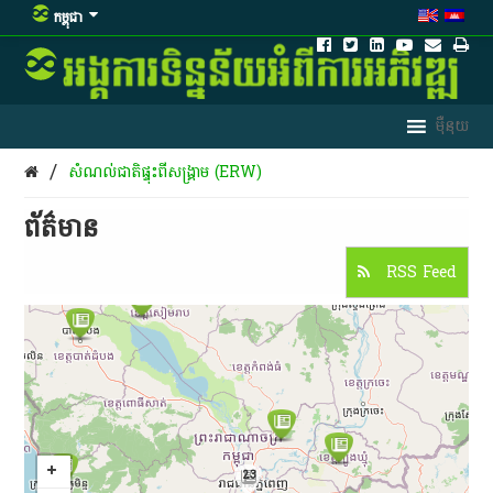
កម្ពុជា
/
សំណល់ជាតិផ្ទុះពីសង្គ្រាម (ERW)
ព័ត៌មាន​
RSS Feed
23