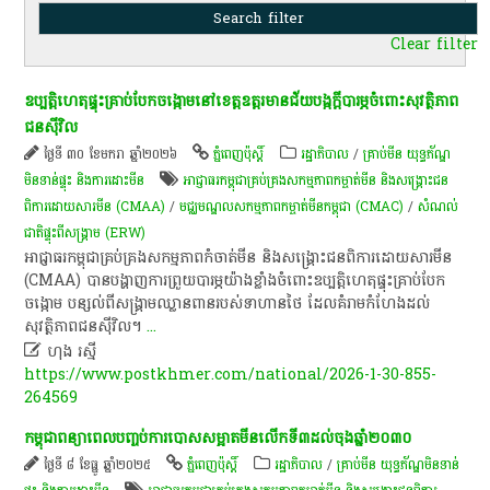
Clear filter
ឧប្បត្តិហេតុផ្ទុះគ្រាប់បែកចង្កោមនៅខេត្តឧត្តរមានជ័យបង្ក​ក្ដីបារម្ភ​ចំពោះ​សុវត្ថិភាព​
ជន​ស៊ីវិល​
ថ្ងៃទី ៣០ ខែមករា ឆ្នាំ២០២៦
ភ្នំពេញប៉ុស្តិ៍
រដ្ឋាភិបាល
/
គ្រាប់មីន យុទ្ធភ័ណ្ឌ
មិនទាន់ផ្ទុះ និងការដោះមីន
អាជ្ញាធរ​កម្ពុជា​គ្រប់គ្រង​សកម្មភាព​កម្ចាត់​មីន និង​សង្គ្រោះ​ជន
ពិការ​ដោយសារ​មីន (CMAA)
/
មជ្ឈមណ្ឌល​សកម្មភាពកម្ចាត់​មីន​កម្ពុជា​ (CMAC)​
/
សំណល់
ជាតិផ្ទុះពីសង្គ្រាម (ERW)
អាជ្ញាធរកម្ពុជាគ្រប់គ្រងសកម្មភាពកំចាត់មីន និងសង្គ្រោះជនពិការដោយសារមីន
(CMAA) បាន​បង្ហាញ​ការព្រួយបារម្ភយ៉ាងខ្លាំងចំពោះឧប្បត្តិហេតុផ្ទុះគ្រាប់បែក
ចង្កោម បន្សល់​ពី​សង្គ្រាម​ឈ្លានពាន​របស់​ទាហាន​ថៃ​ ដែល​គំរាម​កំហែង​ដល់​
សុវត្ថិភាព​ជន​ស៊ីវិល​។
...

ហុង រស្មី
https://www.postkhmer.com/national/2026-1-30-855-
264569
កម្ពុជា​ពន្យាពេល​​បញ្ចប់​ការ​បោសសម្អាត​មីនលើកទី៣​ដល់​ចុង​ឆ្នាំ​២០៣០
ថ្ងៃទី ៨ ខែធ្នូ ឆ្នាំ២០២៥
ភ្នំពេញប៉ុស្តិ៍
រដ្ឋាភិបាល
/
គ្រាប់មីន យុទ្ធភ័ណ្ឌមិនទាន់