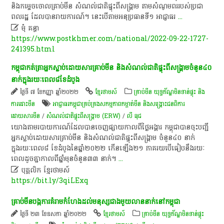
និង​កម្ទេចចោល​គ្រាប់មីន​ សំណល់​ជាតិ​ផ្ទុះ​ពី​សង្គ្រាម ​តាម​សំណូមពរ​របស់​ប្រជា
ពលរដ្ឋ ​ដែល​បាន​រាយការណ៍​។ នេះ​បើតាម​អនុប្រធាន​ទី​១ អាជ្ញាធរ
...

មុំ គន្ធា
https://www.postkhmer.com/national/2022-09-22-1727-
241395.html
កម្ពុជា​កត់ត្រា​អ្នក​ស្លាប់​ដោយសារ​គ្រាប់មីន និង​សំណល់ជាតិផ្ទុះពីសង្រ្គាមចំនួន​៤០​
នាក់​ក្នុង​រយៈពេល​៨​ខែ​ដំបូង​
ថ្ងៃទី ៧ ខែកញ្ញា ឆ្នាំ២០២២
ខ្មែរថាមស៍
គ្រាប់មីន យុទ្ធភ័ណ្ឌមិនទាន់ផ្ទុះ និង
ការដោះមីន
អាជ្ញាធរកម្ពុជាគ្រប់គ្រងសកម្មភាពកម្ចាត់មីន និងសង្គ្រោះជនពិការ
ដោយសារមីន
/
សំណល់ជាតិផ្ទុះពីសង្គ្រាម (ERW)
/
លី​ ធុ​ជ
យោងតាមរបាយការណ៍ដែលបានចេញផ្សាយកាលពីថ្ងៃអង្គារ កម្ពុជាបានចុះបញ្ជី
អ្នកស្លាប់ដោយសារគ្រាប់មីន និងសំណល់ជាតិផ្ទុះពីសង្គ្រាម ចំនួន៤០ នាក់
ក្នុងរយៈពេល៨ ខែដំបូងនៃឆ្នាំ២០២២ កើនឡើង២១ ភាគរយបើធៀបនឹងរយៈ
ពេលដូចគ្នាកាលពីឆ្នាំមុនចំនួន៣៣ នាក់។
...

បុគ្គលិក​ ខ្មែរ​ថា​ម​ស៍​
https://bit.ly/3qiLExq
គ្រាប់មីន​បង្ក​ការ​គំរាម​កំហែង​ដល់​មនុស្ស​ជាង​មួយ​លាន​នាក់​នៅ​កម្ពុជា
ថ្ងៃទី ២៣ ខែឧសភា ឆ្នាំ២០២២
ខ្មែរថាមស៍
គ្រាប់មីន យុទ្ធភ័ណ្ឌមិនទាន់ផ្ទុះ