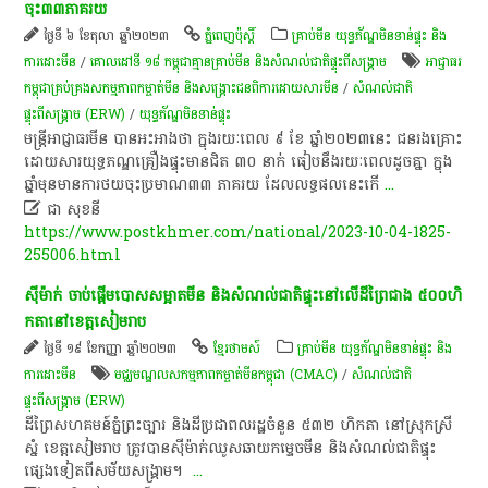
ចុះ​៣៣​ភាគរយ
ថ្ងៃទី ៦ ខែតុលា ឆ្នាំ២០២៣
ភ្នំពេញប៉ុស្តិ៍
គ្រាប់មីន យុទ្ធភ័ណ្ឌមិនទាន់ផ្ទុះ និង
ការដោះមីន
/
គោលដៅ​ទី​ ១៨​ កម្ពុជា​គ្មាន​គ្រាប់​មីន​ ​និង​សំណល់​ជាតិ​ផ្ទុះ​ពី​សង្គ្រាម​
អាជ្ញាធរ
កម្ពុជាគ្រប់គ្រងសកម្មភាពកម្ចាត់មីន និងសង្គ្រោះជនពិការដោយសារមីន
/
សំណល់ជាតិ
ផ្ទុះពីសង្គ្រាម (ERW)
/
យុទ្ធភ័ណ្ឌមិនទាន់ផ្ទុះ
​មន្ត្រី​អាជ្ញាធរ​មីន បា​ន​អះអាងថា​ ក្នុង​រយៈ​ពេល​ ៩​ ខែ ឆ្នាំ​២០២៣​នេះ ​ជនរ​ងគ្រោះ​
ដោយ​សារ​យុទ្ធភ​ណ្ឌ​គ្រឿង​ផ្ទុះ​មាន​ជិត ​៣០ ​នាក់ ​ធៀប​នឹង​រយៈ​ពេល​ដូចគ្នា​ ក្នុង​
ឆ្នាំ​មុន​មាន​ការ​ថយ​ចុះ​ប្រមាណ​៣៣​ ភាគ​រយ​ ដែលលទ្ធ​ផល​នេះ​កើ
...

ជា សុខនី
https://www.postkhmer.com/national/2023-10-04-1825-
255006.html
​ស៊ី​ម៉ាក់​ ចាប់ផ្តើម​បោសសម្អាត​មីន​ និង​សំណល់​ជាតិ​ផ្ទុះ​នៅ​លើ​ដី​ព្រៃ​ជាង​ ៥០០​ហិ​
កតា​នៅ​ខេត្តសៀមរាប​
ថ្ងៃទី ១៩ ខែកញ្ញា ឆ្នាំ២០២៣
ខ្មែរថាមស៍
គ្រាប់មីន យុទ្ធភ័ណ្ឌមិនទាន់ផ្ទុះ និង
ការដោះមីន
មជ្ឈមណ្ឌល​សកម្មភាពកម្ចាត់​មីន​កម្ពុជា​ (CMAC)​
/
សំណល់ជាតិ
ផ្ទុះពីសង្គ្រាម (ERW)
​ដី​ព្រៃ​សហគមន៍​ភ្នំ​ព្រះ​ច្បារ​ និង​ដី​ប្រជាពលរដ្ឋ​ចំនួន​ ៥៣២​ ហិ​កតា​ នៅ​ស្រុក​ស្រី
ស្នំ​ ខេត្តសៀមរាប​ ត្រូវ​បាន​ស៊ី​ម៉ាក់​ឈូស​ឆាយ​កម្ទេច​មីន​ និង​សំណល់​ជាតិ​ផ្ទុះ​
ផ្សេង​ទៀត​ពី​សម័យ​សង្គ្រាម​។​ ​
...