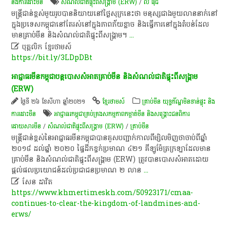
និងការដោះមីន
សំណល់ជាតិផ្ទុះពីសង្គ្រាម (ERW)
/
លី​ ធុ​ជ
មន្ត្រីជាន់ខ្ពស់មួយរូបបាននិយាយនៅថ្ងៃសុក្រនេះថា មនុស្សជាងមួយលាននាក់នៅ
ក្នុងប្រទេសកម្ពុជានៅតែរស់នៅក្នុងភាពភ័យខ្លាច និងធ្វើការនៅក្នុងតំបន់ដែល
មានគ្រាប់មីន និងសំណល់ជាតិផ្ទុះពីសង្គ្រាម។
...

បុគ្គលិក​ ខ្មែរ​ថា​ម​ស៍​
https://bit.ly/3LDpDBt
​អាជ្ញាធរ​មីន​កម្ពុជា​បន្ត​បោសសំអាត​គ្រាប់​មីន​ និង​សំណល់​ជាតិ​ផ្ទុះ​ពី​សង្គ្រាម​
(ERW)
ថ្ងៃទី ២៦ ខែសីហា ឆ្នាំ២០២១
ខ្មែរថាមស៍
គ្រាប់មីន យុទ្ធភ័ណ្ឌមិនទាន់ផ្ទុះ និង
ការដោះមីន
អាជ្ញាធរកម្ពុជាគ្រប់គ្រងសកម្មភាពកម្ចាត់មីន និងសង្គ្រោះជនពិការ
ដោយសារមីន
/
សំណល់ជាតិផ្ទុះពីសង្គ្រាម (ERW)
/
គ្រាប់មីន
​មន្ត្រីជាន់ខ្ពស់​នៃ​អាជ្ញាធរ​មីន​កម្ពុជា​បាន​គូសបញ្ជាក់​កាលពី​ម្សិលមិញ​ថា​ចាប់ពី​ឆ្នាំ​
២០១៨​ ដល់​ឆ្នាំ​ ២០២០​ ផ្ទៃដី​កខ្វក់​ប្រមាណ​ ៤២១​ គីឡូម៉ែត្រ​ក្រឡា​ដែល​មាន​
គ្រាប់​មីន​ និង​សំណល់​ជាតិ​ផ្ទុះ​ពី​សង្គ្រាម​ (ERW)​ ត្រូវ​បាន​បោសសំអាត​ដោយ​
ផ្តល់​ផលប្រយោជន៍​ដល់​ប្រជាជន​ប្រមាណ​ ២​ លាន
...

សែន​ ដា​វិត​
https://www.khmertimeskh.com/50923171/cmaa-
continues-to-clear-the-kingdom-of-landmines-and-
erws/