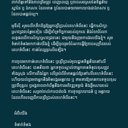
ពាក់ព័ន្ធ​ទៅ​នឹង​ភាព​ត្រឹមត្រូវ​ ពេញលេញ​ ឬ​ភាព​សម​ស្រប​នៃ​ទិន្នន័យ​
ស្នាដៃ​ ឬ​ ឯកសារ​ ដែល​មាន​ ឬ​ដែល​បាន​យក​មក​យោង​ជា​ឯកសារ​ ឬ​
ដែល​បាន​ផ្តល់​ឲ្យ​។
អូឌីស៊ី សូមលើកទឹកចិត្តឱ្យអ្នកប្រើប្រាស់គេហទំព័រនេះ ធ្វើការសិក្សា
ស្រាវជ្រាវបន្ថែមទៀត ដើម្បីគាំទ្រកិច្ចការ​របស់ពួកគេ និងចែករំលែក
លទ្ធផលពីការសិក្សាស្រាវជ្រាវនេះ ជាមួយនឹងក្រុមការងារយើងខ្ញុំ។ សូម
ទំនាក់ទំនងមកកាន់យើងខ្ញុំ
ដើម្បីចូលរួមចំណែកធ្វើឱ្យភាពសុក្រឹតរបស់
គេហទំព័នេះ កាន់តែល្អប្រសើរឡើង។
ការចូលមកកាន់គេហទំព័រនេះ ឬប្រើប្រាស់មូលដ្ឋានទិន្នន័យនៅលើ
គេហទំព័រនេះ បានន័យថា អ្នកទទួលស្គាល់ថាអ្នកមានទំនួលខុសត្រូវ
ទាំងស្រុង លើការពឹងផ្អែក លើគ្រប់ព័ត៌មានផ្តល់ឱ្យនៅលើគេហទំព័រនេះ
ហើយយល់ព្រមថាអ្នកនឹងមិនបង្ករអន្តរាយ ឬ ទាមទារ​ឱ្យមានការទទួលខុស​
ត្រូវពីបុគ្គល ឬអង្គភាពពាក់ព័ន្ធនឹងការអភិវឌ្ឍទម្រង់ និងខ្លឹមសាររបស់
គេហទំព័រនេះ សម្រាប់រាល់ការបាត់បង់ ការខូចប្រយោជន៍ ឬ អន្តរាយ
ដែលកើតចេញពីការប្រើប្រាស់គេហទំព័រនេះ។
អំពី​យើង​
ទំនាក់ទំនង