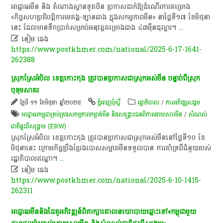
អាជ្ញាធរ​មីន និង តំណាង​ស្ថាន​ទូត​ចិន​ ប្រកាស​ដាក់ឱ្យដំណើរការគម្រោង
«កិច្ចសហប្រតិបត្តិការមេគង្គ-ឡានឆាង ក្នុងសកម្មភាពមីន» នាថ្ងៃទី១៧ ខែមិថុនា​
នេះ ដែល​មាន​ទឹកប្រាក់​សម្រាប់​អនុវត្ត​គម្រោង​ជាង​ ៤៣​ម៉ឺន​ដុល្លារ។
...

នៀម ឆេង
https://www.postkhmer.com/national/2025-6-17-1641-
262388
ស្រុកស្រែអំបិល ខេត្តកោះកុង ត្រូវ​បាន​ប្រកាស​ជា​ស្រុកអស់មីន​ បន្ទាប់​ពី​ស្រុក​
បុទុម​សាគរ
ថ្ងៃទី ១១ ខែមិថុនា ឆ្នាំ២០២៥
ភ្នំពេញប៉ុស្តិ៍
រដ្ឋាភិបាល
/
ការ​អភិវឌ្ឍ​សង្គម
អាជ្ញាធរកម្ពុជាគ្រប់គ្រងសកម្មភាពកម្ចាត់មីន និងសង្គ្រោះជនពិការដោយសារមីន
/
សំណល់
ជាតិផ្ទុះពីសង្គ្រាម (ERW)
ស្រុកស្រែអំបិល ខេត្តកោះកុង ត្រូវ​បាន​ប្រកាស​ជា​ស្រុកអស់​មីន​នៅ​ថ្ងៃ​ទី១០ ខែ
មិថុនា​នេះ ក្រោម​កិច្ច​ប្រឹងប្រែង​បោស​សម្អាត​មីន​ទទួល​បាន​ ការ​គាំទ្រ​ពី​ជំនួយរបស់
រដ្ឋាភិបាលឥណ្ឌា។
...

នៀម ឆេង
https://www.postkhmer.com/national/2025-6-10-1415-
262311
អាជ្ញាធរមីន​និង​ដៃគូ​អភិវឌ្ឍន៍​ពិភាក្សា​គោល​នយោបាយ​ឆ្ពោះ​ទៅ​​«កម្ពុជាមួយ