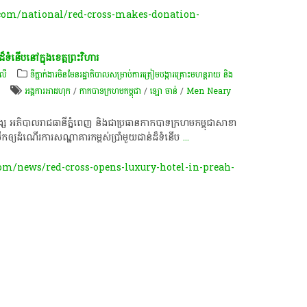
om/national/red-cross-makes-donation-
នើប​​​នៅ​ក្នុង​ខេត្តព្រះវិហារ
េលី
ទីភ្នាក់ងារមិនមែនរដ្ឋាភិបាលសម្រាប់ការត្រៀមបង្ការគ្រោះមហន្តរាយ និង
ា
អង្គការអាដហុក
/
កាកបាទក្រហមកម្ពុជា
/
ឡោ ចាន់
/
Men Neary
វង្ស ​អភិបាល​រាជធានី​ភ្នំពេញ ​និង​​ជា​ប្រធាន​​កាក​​​បាទ​ក្រហម​កម្ពុជា​សាខា​
រ​បើក​ឲ្យ​ដំណើរ​ការ​សណ្ឋាគារ​​កម្ពស់​ប្រាំមួយជាន់​ដ៏​ទំនើប​
...
om/news/red-cross-opens-luxury-hotel-in-preah-