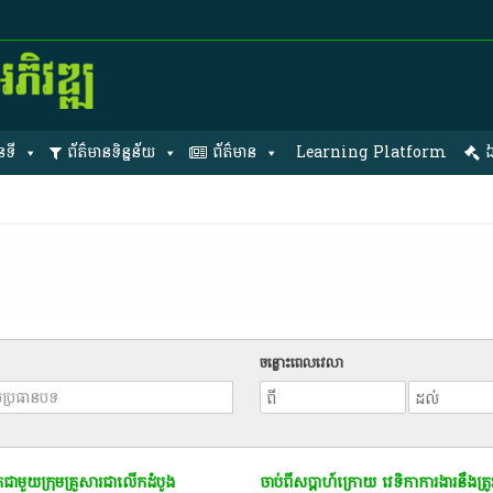
នទី
ព័ត៌មានទិន្នន័យ
ព័ត៌មាន
Learning Platform
ឯ
ចន្លោះពេលវេលា
ាមួយក្រុមគ្រួសារ​ជាលើកដំបូង​​
ចាប់ពីសប្តាហ៍ក្រោយ វេទិកាការងារនឹងត្រូវ