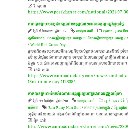

រី សុចាន់
https://www.postkhmer.com/national/2021-07-30
កាកបាទក្រហមកម្ពុជា​រក​ប្រាក់​ឧបត្ថម្ភ​បាន​១៣​លាន​ដុល្លារ​ក្នុង​មួ​​យ​ថ្ងៃ​
ថ្ងៃទី ៩ ខែឧសភា ឆ្នាំ២០១៦
ខេមបូឌា ដេលី
គ្រោះមហន្តរាយ និងកា
រដ្ឋាភិបាលសម្រាប់ការត្រៀមបង្ការគ្រោះមហន្តរាយ និងការឆ្លើយតបក្នុងគ្រាអាសន្ន
/
/
World Red Cross Day
ក្រុមអភិជននយោបាយនិងសេដ្ឋកិច្ចរបស់ប្រទេសកម្ពុជាបានខិតខំប្រមែរប្រមូ
ធម៌ ប្រចាំឆ្នាំរបស់កាកបាទក្រហមកម្ពុជាដែលបានប្រព្រឹត្តឡើងនៅរាជ
ចំនួន ១៣.៤៣លានដុល្លារក្នុងពិធីបុណ្យកាកបាទក្រហមពិភពលោក

ខេង​ សុធា​
https://www.cambodiadaily.com/news/cambodian-
13m-in-one-day-112338/
កាក​​​បាទ​​​ក្រហម​​​ចែក​​​អំណោយ​​​អង្ករ​​​ផ្អួរ​​​ឲ្យ​​​ទៅ​​​​​​​​​ប្រជា​​​ពល​​​រដ្ឋ​​​ក្នុង​​​ឃុំ​​​រកា
ថ្ងៃទី ១១ ខែមិថុនា ឆ្នាំ២០២០
ខេមបូឌា ដេលី
រដ្ឋាភិបាល
/
ជំងឺហ
អាទិភាព
Bun Rany Hun Sen
/
កាកបាទក្រហមកម្ពុជា
/
ច័ន្ទ សុផល
មន្ត្រី​​​បាន​​​និយាយ​​​ថា ​​​អង្ករ​​​​​​រាប់​​​ពាន់គីឡូ​​​ដែល​​​កាក​​​ បាទ​​​ក្រហមកម្ពុជា​​​​បាន​​

ម៉ិច ដារ៉ា
http://www.cambodiadailykhmer.com/news/230