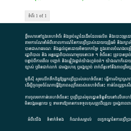
ទំព័រ 1 of 1
ខ្លឹមសារ​នៅ​ក្នុង​គេហទំព័រ និង​គ្រប់​ស្នា​ដៃ​ដើម​ដែល​ផលិត​ និង​បោះពុម្ព​ដោយ​ អង
តាមការ​ណែនាំ​អំពី​គោលការណ៍​នៃ​ការ​ប្រើប្រាស់​ដោយ​យុត្តិធម៌​ និង​រក្សាសិទ្
បានជា​សាធារណៈ​ និង​ផ្តល់​ជូន​ដោយ​មិន​យក​កម្រៃ​ ក្នុង​គោលបំណង​បម្រើ​ដល់
រដ្ឋាភិបាល​ និង ​អន្តររដ្ឋាភិបាល​ណាមួយ​នោះ​ទេ ​។​ ទំព័រ​នេះ​ ត្រូវ​បាន
បន្ទាប់​ពី​ការ​មើល​ បញ្ជាក់​ និង​ផ្ទៀងផ្ទាត់​យ៉ាង​ហ្មត់ចត់​។​ យ៉ាងណា​ក៏​ដោយ​
ច្បាស់​ ឬ​មិន​ជាក់លាក់​ ជា​អង្គហេតុ​ ឬ​អង្គច្បាប់​ ពាក់ព័ន្ធ​ទៅ​នឹង​ភា
អូឌីស៊ី សូមលើកទឹកចិត្តឱ្យអ្នកប្រើប្រាស់គេហទំព័រនេះ ធ្វើការសិក្សាស្
ដើម្បីចូលរួមចំណែកធ្វើឱ្យភាពសុក្រឹតរបស់គេហទំព័នេះ កាន់តែល្អប្រ
ការចូលមកកាន់គេហទំព័រនេះ ឬប្រើប្រាស់មូលដ្ឋានទិន្នន័យនៅលើគេហទំ
មិនបង្ករអន្តរាយ ឬ ទាមទារ​ឱ្យមានការទទួលខុស​ត្រូវពីបុគ្គល ឬអង្គភា
អំពី​យើង​
ទំនាក់ទំនង
កំណត់សម្គាល់
លក្ខខណ្ឌនៃការប្រើប្រ