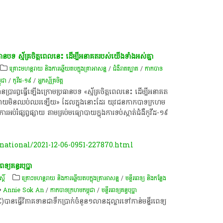
​ប្រធានបទ ស្ម័គ្រចិត្ត​ពេលនេះ​ ដើម្បី​អនាគត​របស់​យើង​ទាំងអស់​គ្នា
គ្រោះមហន្តរាយ និងការឆ្លើយតបក្នុងគ្រាអាសន្ន
/
ជំងឺរាតត្បាត
/
កាកបាទ
ុជា
/
កូ​វី​ដ​-១៩
/
​អ្នកស្ម័គ្រចិត្ត
ជា​បាន​ប្រារព្ធ​ធ្វើឡើង​ក្រោម​ប្រធានបទ​ «​ស្ម័គ្រចិត្ត​ពេលនេះ​ ដើម្បី​អនាគត​
ភាព ដោយ​មិន​ឈប់ឈរ​ឡើយ​» ដែល​ក្នុងនោះដែរ យុវជន​កាកបាទ​ក្រហម​
ះ​ធ្វើការ​អប់រំ​ផ្សព្វផ្សាយ តាម​គ្រប់​មធ្យោបាយ​ក្នុង​ការទប់ស្កាត់​ជំងឺ​កូវីដ-១៩
ational/2021-12-06-0951-227870.html
យគន្ធរបុប្ផា
្តិ៍
គ្រោះមហន្តរាយ និងការឆ្លើយតបក្នុងគ្រាអាសន្ន
/
មន្ទីរពេទ្យ និងកន្លែង
Annie Sok An
/
កាកបាទក្រហមកម្ពុជា
/
មន្ទីរពេទ្យ​គន្ធបុប្ផា
បានធ្វើវិភាគទានជាទឹកប្រាក់ចំនួន១លានដុល្លារទៅកាន់មន្ទីរពេទ្យ