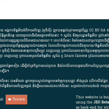
្គការ​ទិន្នន័យ​អំពី​ការអភិវឌ្ឍ​​ (អូ​ឌី​ស៊ី)​ ត្រូវ​បាន​ផ្តល់​ក្រោម​អាជ្ញាប័ណ្ណ​
CC BY-SA 4
ធិអ្នកនិពន្ធ ដោយ​ប្រភពដើម​នៃ​​អត្ថបទទាំង​នោះ​ ។​ ស្នាដៃ​ និង​មូលដ្ឋាន​ទិន្នន័យ ​ភ្ជាប់​នៅ​
ការ​ផ្សព្វផ្សាយ​ព័ត៌មាន​ជា​សាធារណៈ​។​ គេហទំព័រ​នេះ​ មិនមែន​ជា​សេវា​ស្រាវជ្រាវ​ដើម្បី​ស្វ
​គ្រប់គ្រង​ដោយ​ប្រព័ន្ធ​ផ្សព្វផ្សាយ​ឯកជន​មួយ​ ដែល​លើកកម្ពស់​ការ​យល់​ដឹង​ទូលាយ​/​ទិន្នន
 អូ​ឌី​ស៊ី​ មិន​អាច​ធានា​នូវ​ភាព​ត្រឹមត្រូវ​ ពេញលេញ​ ឬ​ភាព​ដែល​អាច​ទុកចិត្ត​បាននូវ​ប្រភព​ភាគី​
ព​ត្រឹមត្រូវ​ ពេញលេញ​ ឬ​ភាព​សម​ស្រប​នៃ​ទិន្នន័យ​ ស្នាដៃ​ ឬ​ ឯកសារ​ ដែល​មាន​ ឬ​ដែល​បាន​យ
រាវជ្រាវបន្ថែមទៀត ដើម្បីគាំទ្រកិច្ចការ​របស់ពួកគេ និងចែករំលែកលទ្ធផលពីការសិក្សាស្រាវ
សើរឡើង។
ព័រនេះ បានន័យថា អ្នកទទួលស្គាល់ថាអ្នកមានទំនួលខុសត្រូវ ទាំងស្រុង លើការពឹងផ្អែ
ពពាក់ព័ន្ធនឹងការអភិវឌ្ឍទម្រង់ និងខ្លឹមសាររបស់គេហទំព័រនេះ សម្រាប់រាល់ការបាត់បង់ 
This website is bu
ាស់
វិភាគទាន
using the
JEO Beta
as back-end for str