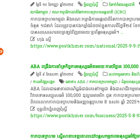
ថ្ងៃទី ១០ ខែកញ្ញា ឆ្នាំ២០២៥
ភ្នំពេញប៉ុស្តិ៍
ទំនាក់ទំនងអន្តរជាតិ
យោធិន​កម្ពុជា
/
គណៈ​កម្មាធិការ​ជាតិ​នៃ​កាកបាទក្រហម​អន្តរជាតិ (ICRC)
កាកបាទក្រហមកម្ពុជា និងគណៈកម្មាធិការអន្តរជាតិនៃកាកបាទក្រហម 
ចំនួន ១៨នាក់ ដែលត្រូវបានកងកម្លាំងថៃចាប់ខ្លួនកាលពីថ្ងៃទី២៩ ខ
បានសរសេរសារតបត្រឡប់វិញតាមរយៈប្រព័ន្ធមនុស្សធម៌។
...

ហុង រស្មី
https://www.postkhmer.com/national/2025-9-9-1
ABA ពង្រឹងការគាំទ្រកិច្ចការមនុស្សធម៌តាមរយៈការបរិច្ចាគ 100,000 
ថ្ងៃទី ៩ ខែឧសភា ឆ្នាំ២០២៥
ភ្នំពេញប៉ុស្តិ៍
សេវាកម្មធនាគារ និងហិរញ្
/
ការ​អភិវឌ្ឍ​សង្គម
ធនាគារ​ ABA
/
កាកបាទក្រហមកម្ពុជា
/
ជំនួយមនុស្សធ
ABA ដែលជាធនាគារពាណិជ្ជធំជាងគេនៅកម្ពុជា និងជាសាជីវកម្មមានទ
វិភាគទានសប្បុរសធម៌ 100,000 ដុល្លារអាមេរិក ជូន កាកបាទក្រហមកម្
ពិភពលោកកាកបាទក្រហមនិងអឌ្ឍចន្ទក្រហម 8 ឧសភា ឆ្នាំ 2025

បុគ្គលិកភ្នំពេញប៉ុស្តិ៍
https://www.postkhmer.com/business/2025-5-8-9
កាកបាទក្រហម ​ស្នើ​សាខា​ខេត្ដ​គោលដៅ​បន្ដសកម្មភាព​មនុស្សធម៌​ឱ្យមាន​