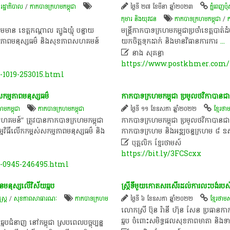
/
រដ្ឋាភិបាល
/
កាកបាទក្រហមកម្ពុជា
ថ្ងៃទី ២៧ ខែមីនា ឆ្នាំ២០២៣
ភ្នំពេញប៉ុស្
កុមារ និងយុវជន
កាកបាទក្រហមកម្ពុជា
/
ក
រួមមាន ខេត្តកណ្តាល ត្បូងឃ្មុំ បន្ទាយ
មន្រ្តី​​កា​ក​បាទ​ក្រហ​ម​កម្ពុ​ជា​ប្រចាំ​ខេ​ត្ត​បា
កម្មភាព​ម​នុស្ស​ធម៌ និង​សុខភាព​សហគមន៍​
យក​ចិត្ត​ទុក​ដា​ក់ និង​មានវិ​ធា​នកា​រកា​រ
...

នាង សុគន្ធា
https://www.postkhmer.com/n
-1019-253015.html
កម្មភាព​ម​នុស្ស​ធម៌​
កាកបាទក្រហមកម្ពុជា ប្រមូលថវិកាបានជា
មកម្ពុជា
កាកបាទក្រហមកម្ពុជា
ថ្ងៃទី ១១ ខែឧសភា ឆ្នាំ២០២២
ខ្មែរថា
ព​សហគមន៍​” ត្រូវបាន​កាកបាទក្រហម​កម្ពុជា
កាកបាទក្រហមកម្ពុជា ប្រមូលថវិកាបាន
្មវិធី​លើកកម្ពស់​សកម្មភាព​ម​នុស្ស​ធម៌ និង​
កាកបាទក្រហម និងអឌ្ឍចន្ទក្រហម ៨

បុគ្គលិក​ ខ្មែរ​ថា​ម​ស៍​
https://bit.ly/3FCScxx
1-0945-246495.html
ធាន​មនុស្ស​លើវិស័យ​ឆ្មប​
ស្រ្តីទីមួយកោតសរសើរដល់ការលះបង់របស់
ត្រ
/
សុខ​ភាព​សា​ធា​រណៈ
កាកបាទក្រហម
ថ្ងៃទី ៦ ខែឧសភា ឆ្នាំ២០២២
ខ្មែរថាម
លោកស្រី ប៊ុន រ៉ានី ហ៊ុន សែន ប្រធា
ឆ្មប ចំពោះសមិទ្ធផលសុខភាពមាតា និងទ
មប​ជំនាញ​ នៅ​កម្ពុជា ស្រប​ពេល​បច្ចុប្បន្ន​