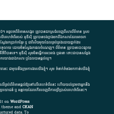
.0
។​ អត្ថបទ​ព័ត៌មាន​សង្ខេប​ ត្រូវ​បាន​ដកស្រង់​ចេញពី​សារព័ត៌មាន ស្រប
លើ​គេហទំព័រ​របស់​ អូ​ឌី​ស៊ី​ ត្រូវ​បាន​ចងក្រង​មក​ពី​ឯកសារ​ដែល​អាច​រក​
ែងរកប្រាក់​កម្រៃ​ ឬ​ ជា​វិស័យ​មួយ​ដែល​គ្រប់គ្រង​ដោយ​ភ្នាក់ងារ​
័យ​បើក​ទូលាយ​ ដោយ​មិនស្វែង​រក​ផល​ចំណេញ​។​ ព័ត៌មាន​ ត្រូវ​បាន​បោះផ្សាយ​
ទី​បី​បាន​ទេ​។​ អូ​ឌី​ស៊ី​ សូម​មិន​ធ្វើការ​អះអាង​ ឬ​ធានា​ ទោះជា​បាន​សម្តែង​
ក​មក​យោង​ជា​ឯកសារ​ ឬ​ដែល​បាន​ផ្តល់​ឲ្យ​។
ជ្រាវនេះ ជាមួយនឹងក្រុមការងារយើងខ្ញុំ។ សូម
ទំនាក់ទំនងមកកាន់យើងខ្ញុំ
ក លើគ្រប់ព័ត៌មានផ្តល់ឱ្យនៅលើគេហទំព័រនេះ ហើយយល់ព្រមថាអ្នកនឹង
ការខូចប្រយោជន៍ ឬ អន្តរាយដែលកើតចេញពីការប្រើប្រាស់គេហទំព័រនេះ។
ilt on
WordPress
theme and
CKAN
uctured data. To