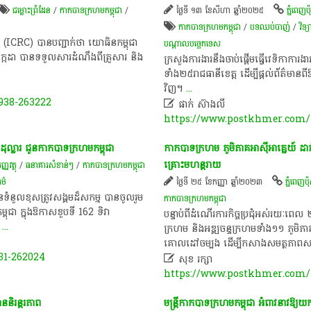
ជម្លោះព្រំដែន
/
កាកបាទក្រហមកម្ពុជា
/
ថ្ងៃទី ១៣ ខែសីហា ឆ្នាំ២០២៥
ភ្នំពេញប៉ុស
កាកបាទក្រហមកម្ពុជា
/
បទ​ឈប់​បាញ់
/
​វិទ
(ICRC) បានបញ្ជាក់ថា យោធិន​កម្ពុជា
បណ្តាល​បច្ចេកទេស
ែកក្កដា បានទទួលសារដំណឹងពីគ្រួសារ និង
ក្រសួងការងារនឹងចាប់ផ្តើមធ្វើវេទិកាការ
ទាំង២៥រាជធានីខេត្ត ដើម្បីផ្តល់ព័ត៌ម
វិញ។
...
938-263222

ផាក់ ស៊ាងលី
https://www.postkhmer.com/n
ដុល្លារ ជូនកាកបាទក្រហមកម្ពុជា
កាកបាទក្រហម ​ភូមិភាគ​អាស៊ីអាគ្នេយ៍
គ្រោះ​មហន្តរាយ
ញវត្ថុ
/
ធនាគារសំខាន់ៗ
/
កាកបាទក្រហមកម្ពុជា
ម៌
ថ្ងៃទី ២៥ ខែកញ្ញា ឆ្នាំ២០២៣
ភ្នំពេញប៉ុស
ំនួលខុសត្រូវសង្គមដ៏សកម្ម បានចូលរួម
កាកបាទក្រហមកម្ពុជា
ពុជា ក្នុងឱកាសខួបទី 162 ទិវា
បន្ទាប់ពីដំណើរការ​កិច្ចប្រជុំ​អស់រយៈ​ពេល ២
។
...
ក្រហម និងអឌ្ឍចន្ទក្រហម​ទាំង១១ ភូមិភាគ
គោលដៅ​ចម្បង ដើម្បីកសាង​សមត្ថភាព​
31-262024

សុខ រក្សា
https://www.postkhmer.com/n
និរន្ដរភាព​
មន្រ្តីកាក​បាទក្រ​ហ​​មកម្ពុជា ​អំពា​វនា​វ​ឱ្យយ​ក