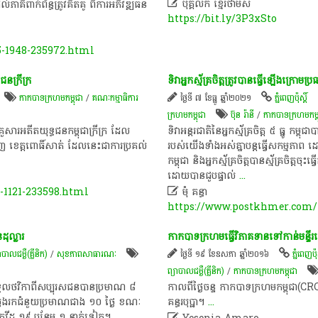

បុគ្គលិក​ ខ្មែរ​ថា​ម​ស៍​
​ពាក់​ព័ន្ធ​​ត្រូវ​គិត​គូ​ ពីការ​អភិវឌ្ឍ​ធន​
https://bit.ly/3P3xSto
5-1948-235972.html
ន​ក្រីក្រ
ទិវា​អ្នកស្ម័គ្រចិត្ត​ត្រូវបាន​ធ្វើឡើង​ក្រោម
កាកបាទក្រហមកម្ពុជា
/
​គណៈកម្មាធិការ​
ថ្ងៃទី ៧ ខែធ្នូ ឆ្នាំ២០២១
ភ្នំពេញប៉ុស្តិ៍
ក្រហមកម្ពុជា
ប៊ុន រ៉ានី
/
កាកបាទក្រហមកម្ព
ួ​​សារ​អតីតយុទ្ធជន​កម្ពុជា​ក្រីក្រ ដែល​
ទិវា​អន្តរជាតិ​នៃ​អ្នកស្ម័គ្រចិត្ត ៥ ធ្នូ កម្ពុ
ំក្រវាញ ខេត្តពោធិ៍សាត់ ដែល​នេះ​ជាការ​ប្រគល់​
របស់​យើង​ទាំងអស់​គ្នា​បន្តធ្វើ​សកម្ម
កម្ពុជា និង​អ្នក​ស្ម័គ្រចិត្ត​បាន​ស្ម័គ្រចិត្ត​ចុ
ដោយ​បាន​ជួប​ផ្ទាល់
...
-1121-233598.html

មុំ គន្ធា
https://www.postkhmer.com/n
​ដុល្លារ
កាកបាទក្រហមធ្វើវិភាគទានទៅកាន់មន្ទីរពេទ្
ាបាលជម្ងឺ(គ្លីនិក)
/
សុខ​ភាព​សា​ធា​រណៈ
ថ្ងៃទី ១៩ ខែឧសភា ឆ្នាំ២០១៦
ភ្នំពេញប៉ុស
ព្យាបាលជម្ងឺ(គ្លីនិក)
/
កាកបាទក្រហមកម្ពុជា
 ទទួល​ថវិកា​ពី​សប្បុរសជន​បាន​ប្រមាណ ៨
កាលពីថ្ងៃចន្ទ កាកបាទក្រហមកម្ពុជា(CRC)
ាការ​ស្វែងរក​ជំនួយ​ប្រមាណ​ជាង ១០ ថ្ងៃ ខណៈ​
គន្ធរបុប្ផា។
...
ជំងឺ​កូវីដ ១៩ បន្ថែម ១ នាក់​ទៀត។
...
