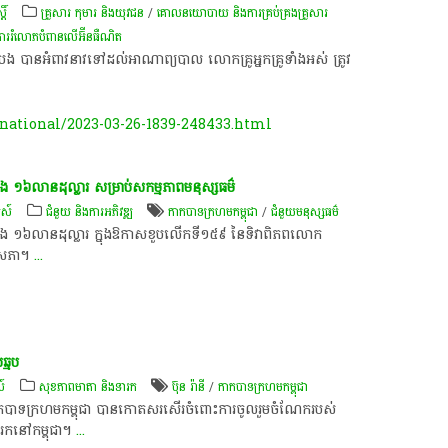
តិ៍
គ្រួសារ កុមារ និងយុវជន
/
គោលនយោបាយ និងការគ្រប់គ្រងគ្រួសារ
ារ​រំលោភ​បំពាន​លើ​អ៊ីនធឺណិត​
ត់​ដំប​ង​ បា​ន​​អំពា​វ​នា​វ​ទៅដល់​អាណា​ព្យ​បាល​ ​លោក​គ្រូ​អ្ន​កគ្រូ​ទាំង​អ​ស់ ត្រូវ​​
ational/2023-03-26-1839-248433.html
ង ១៦លានដុល្លារ សម្រាប់សកម្មភាពមនុស្សធម៌
មស៍
ជំនួយ និងការអភិវឌ្ឍ
កាកបាទក្រហមកម្ពុជា
/
ជំនួយមនុស្សធម៌
ជាង ១៦លានដុល្លារ ក្នុងឱកាសខួបលើកទី១៥៩ នៃទិវាពិភពលោក
 ឧសភា។
...
ឆ្មប
ស៍
សុខភាពមាតា និងទារក
ប៊ុន រ៉ានី
/
កាកបាទក្រហមកម្ពុជា
នកាកបាទក្រហមកម្ពុជា បានកោតសរសើរចំពោះការចូលរួមចំណែករបស់
ារកនៅកម្ពុជា។
...