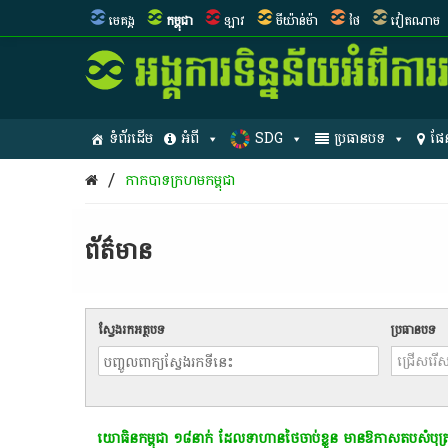
មេគង្គ
កម្ពុជា
ឡាវ
មីយ៉ាន់ម៉ា
ថៃ
វៀតណាម
ទំព័រដើម
អំពី
SDG
ប្រធានបទ
ផែ
/
កាកបាទក្រហមកម្ពុជា
ព័ត៌មាន​
ស្វែងរកអត្ថបទ
ប្រធានបទ
យោធិន​កម្ពុជា ១៨នាក់ ដែលទាហាន​ថៃចាប់ខ្លួន មានឱកាសតបសំបុត្រ​​ជ