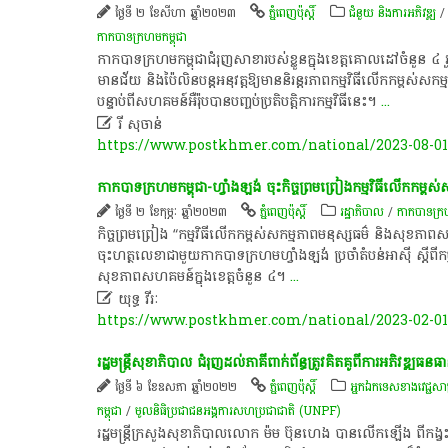
ថ្ងៃទី ២ ខែសីហា ឆ្នាំ២០២៣
ភ្នំពេញប៉ុស្តិ៍
ជំនួយ និងការអភិវឌ្ឍ
កាកបាទក្រហមកម្ពុជា
កាកបាទក្រហម​កម្ពុជា​ជំរុញ​សាខា​របស់ខ្លួន​ក្នុង​ខេត្ត​គោលដៅ​ចំនួន ​៤ 
មានជ័យ និង​ប៉ៃលិន​បន្ត​អនុវត្ត​ឱ្យមាន​និរន្តរភាព​កម្មវិធី​លើកកម្ពស់​ស
បន្ទា​ប់​ពី​សហគមន៍​អឺរ៉ុប​បានបញ្ចប់​ប្រតិបត្តិការ​កម្មវិធី​នេះ​។​
...

រី សុចាន់
https://www.postkhmer.com/national/2023-08-01
កាកបាទក្រហមកម្ពុជា-​ហ្វាំ​ង​ឡង់​ ចុះ​កិច្ចព្រមព្រៀង​កម្មវិធី​លើកកម្ពស់​ស
ថ្ងៃទី ២ ខែកុម្ភៈ ឆ្នាំ២០២៣
ភ្នំពេញប៉ុស្តិ៍
រដ្ឋាភិបាល
/
កាកបាទក្រហ
កិច្ចព្រមព្រៀង​ ​“​កម្មវិធី​លើកកម្ពស់​សកម្មភាព​ម​នុស្ស​ធម៌ និង​សុខភា
ចុះហត្ថលេខា​ជាមួយ​កាកបាទក្រហម​ហ្វាំ​ង​ឡង់ ប្រចាំ​តំបន់​អាស៊ី ស្តីពី​កម
សុខភាព​សហគមន៍​ក្នុង​ខេត្ត​ចំនួន ៤​។​
...

យុទ្ធ វីរៈ
https://www.postkhmer.com/national/2023-02-0
រដ្ឋមន្ត្រីសុខាភិបាល ជំរុញ​ដល់​ភាគី​ពាក់​ព័ន្ធ​​ត្រូវ​គិត​គូ​ពីការ​អភិវឌ្ឍ​ធន​
ថ្ងៃទី ៦ ខែឧសភា ឆ្នាំ២០២២
ភ្នំពេញប៉ុស្តិ៍
អ្នកឯកទេសខាងវេជ្ជសាស្
កម្ពុជា
/
មូលនិធិប្រជាជនអង្គការសហប្រជាជាតិ (UNPF)
រដ្ឋ​មន្រ្តី​ក្រសួង​សុខា​ភិបាល​លោក ម៉ម ប៊ុ​នហេង បាន​លើក​ឡើង ពី​កង្វះ​ឆ្