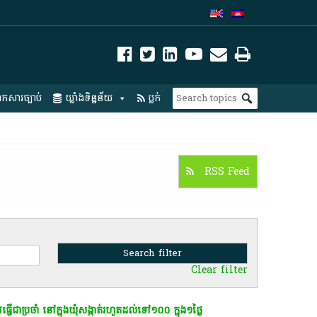
កសារច្បាប់
ឃ្លាំងទិន្នន័យ
ប្លក់
RSS Feed
Clear filter
ធ្វើជាប្រចាំ នៅក្នុងឃុំសង្កាត់រហូតដល់ទៅ១០០ ក្នុង១ថ្ងៃ