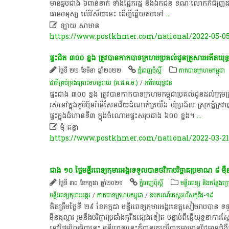
មាន​ឆ្មប​ជាង ៦ពាន់​នាក់ ទាំង​ផ្នែក​រដ្ឋ និង​ឯក​ជន ខណៈ​លោក​ក៏ជំរុញ​ដល់​ភាគី
ធាន​មនុស្ស​ លើវិស័យ​នេះ​ ដើម្បី​ឆ្លើយ​តប​ទៅ
...

ឡាយ សាមាន
https://www.postkhmer.com/national/2022-05-0
ផ្ទះ​ជិត​ ៣០០ ​ខ្នង​ ត្រូវបាន​កាកបាទក្រហម​ប្រគល់ជូន​គ្រួសារ​អតីតយុទ្ធជ
ថ្ងៃទី ២២ ខែមីនា ឆ្នាំ២០២២
ភ្នំពេញប៉ុស្តិ៍
កាកបាទក្រហមកម្ពុជា
ជាតិ​គ្រប់គ្រង​គ្រោះ​មហន្តរាយ (គ.ជ.គ.ម.)
/
អតីត​យុទ្ធជន
ផ្ទះ​ជាង ​៣០០ ​ខ្នង ​ត្រូវបាន​កាកបាទក្រហម​​កម្ពុជា​ប្រគល់ជូន​ដល់​ក្រុម​គ្រ
រស់នៅ​ក្នុងភូមិ​ប៊ុនរ៉ានី​សែន​​ជ័យ​ដំណាក់​ត្រ​យឹ​ង ឃុំ​ព្រ​ងិ​ល ស្រុក​ភ្ន
ផ្ទះ​ក្នុង​ជំហាន​ទី​៣ ក្នុងចំណោម​ផ្ទះ​សរុប​ជាង​ ៦០០ ​ខ្នង​។
...

មុំ គន្ធា
https://www.postkhmer.com/national/2022-03-21
ជាង ១០ ថ្ងៃ​មន្ទីរពេទ្យ​កុមារ​អង្គរ​ទទួលបាន​ថវិកា​បរិច្ចាគ​ប្រមាណ ៨ ម៉ឺន
ថ្ងៃទី ៣០ ខែកក្កដា ឆ្នាំ២០២១
ភ្នំពេញប៉ុស្តិ៍
មន្ទីរពេទ្យ និងកន្លែងព្យ
មន្ទីរ​ពេទ្យ​កុមារ​អង្គរ​
/
កាកបាទក្រហមកម្ពុជា
/
ឧបករណ៍​តេស្ដ​រហ័សកូវីដ-១៩
គិត​ត្រឹម​ថ្ងៃទី ២៩ ខែកក្កដា មន្ទីរពេទ្យ​កុមារ​អង្គរ​ខេត្តសៀមរាប​បាន
ម៉ឺន​ដុល្លារ រួម​នឹង​បរិក្ខារ​ប្រឆាំង​កូវីដ​ផ្សេងទៀត បន្ទាប់ពី​ធ្វើ​យុទ្ធន
នៅ​ថ្ងៃ​ម្សិលមិញ​នេះ មន្ទីរពេទ្យ​នេះ​ក៏បាន​រកឃើញ​កុមារ​មាន​វិជ្ជមាន​