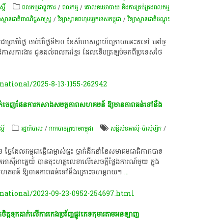
្តិ៍
ពលកម្មជាផ្លូវការ
/
ពល​កម្ម
/
គោលនយោបាយ និងការគ្រប់គ្រងពលកម្ម
្យាស្ថាន​​ជាតិ​ពាណិជ្ជ​សាស្ត្រ
/
វិទ្យាស្ថាន​ពហុ​បច្ចេកទេស​កម្ពុជា
/
វិទ្យាស្ថាន​ជាតិ​បណ្តុះ​
ងារជាប្រចាំថ្ងៃ ចាប់ពីថ្ងៃទី២០ ខែសីហាសប្តាហ៍ក្រោយនេះតទៅ នៅទូ
ានពីឱកាសការងារ ជូនដល់ពលករខ្មែរ ដែលទើបត្រឡប់មកពីប្រទេសថៃ
ational/2025-8-13-1155-262942
 ដាក់ចេញ​ផែនការ​កសាង​សមត្ថភាពសហគមន៍ ឱ្យមាន​ភាពធន់​ទៅនឹង
្តិ៍
រដ្ឋាភិបាល
/
កាកបាទក្រហមកម្ពុជា
សនិ្នសីទអាស៊ី-ប៉ាស៊ីហ្វិក
/
 ថ្ងៃ​ដែល​កម្ពុជា​ធ្វើជា​ម្ចាស់ផ្ទះ ថ្នាក់ដឹកនាំ​នៃសមាគម​ជាតិ​កាកបាទ
អាស៊ីអាគ្នេយ៍ បានចុះហត្ថ​លេខាលើ​សេចក្តីថ្លែង​ការណ៍មួយ ក្នុង
សហគមន៍ ឱ្យមានភាពធន់​ទៅនឹងគ្រោះ​មហន្តរាយ។
...
ational/2023-09-23-0952-254697.html
​ចិត្ត​ទុ​កដា​ក់លើ​កា​រកេ​ងប្រ​វ័​ញ្ច​ផ្លូ​វភេ​ទ​កុមារ​តាមអន​ឡា​ញ