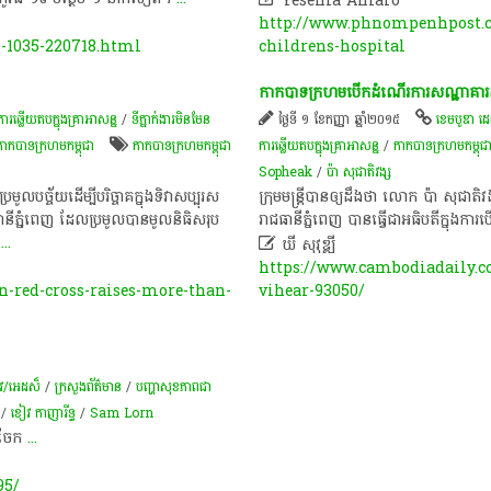
Yesenia Amaro
http://www.phnompenhpost.c
-1035-220718.html
childrens-hospital
កាកបាទ​ក្រហម​បើក​ដំណើរ​ការ​​សណ្ឋាគារ​ដ៏ទំ
រឆ្លើយតបក្នុងគ្រាអាសន្ន
/
ទីភ្នាក់ងារមិនមែន
ថ្ងៃទី ១ ខែកញ្ញា ឆ្នាំ២០១៥
ខេមបូឌា ដ
កាកបាទក្រហមកម្ពុជា
កាកបាទក្រហមកម្ពុជា
ការឆ្លើយតបក្នុងគ្រាអាសន្ន
/
កាកបាទក្រហមកម្ពុជ
Sopheak
/
ប៉ា សុជាតិវង្ស
លបច្ច័យដើម្បីបរិច្ចាគក្នុងទិវាសប្បុរស
ក្រុម​មន្ត្រី​បាន​ឲ្យ​ដឹង​ថា លោក ប៉ា សុជាតិ​​​
ធានីភុំ្នពេញ ដែលប្រមូលបានមូលនិធិសរុប
រាជធានី​ភ្នំពេញ ​​បាន​​​​ធ្វើជា​អធិបតីក្នុង​កា
។
...

ឃី សុវុឌ្ឍី
https://www.cambodiadaily.c
red-cross-raises-more-than-
vihear-93050/
៊ីវ/អេដស៏
/
ក្រសួងព័ត៌មាន
/
បញ្ហាសុខភាពជា
/
ខៀវ កាញារីទ្ធ
/
Sam Lorn
​​​​ចែក​
...
95/