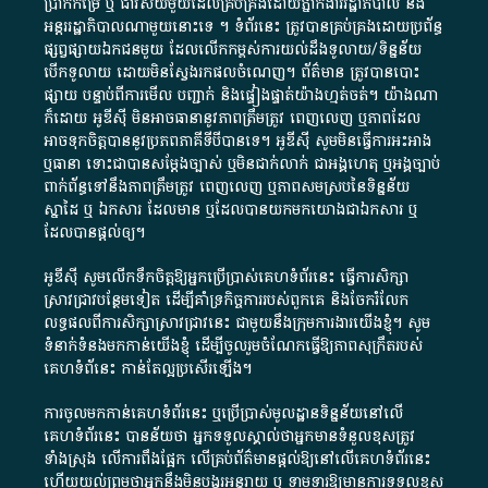
ប្រាក់​កម្រៃ​ ឬ​ ជា​វិស័យ​មួយ​ដែល​គ្រប់គ្រង​ដោយ​ភ្នាក់ងារ​រដ្ឋាភិបាល​ និង ​
អន្តររដ្ឋាភិបាល​ណាមួយ​នោះ​ទេ ​។​ ទំព័រ​នេះ​ ត្រូវ​បាន​គ្រប់គ្រង​ដោយ​ប្រព័ន្ធ​
ផ្សព្វផ្សាយ​ឯកជន​មួយ​ ដែល​លើកកម្ពស់​ការ​យល់​ដឹង​ទូលាយ​/​ទិន្នន័យ​
បើក​ទូលាយ​ ដោយ​មិនស្វែង​រក​ផល​ចំណេញ​។​ ព័ត៌មាន​ ត្រូវ​បាន​បោះ
ផ្សាយ​ បន្ទាប់​ពី​ការ​មើល​ បញ្ជាក់​ និង​ផ្ទៀងផ្ទាត់​យ៉ាង​ហ្មត់ចត់​។​ យ៉ាងណា​
ក៏​ដោយ​ អូ​ឌី​ស៊ី​ មិន​អាច​ធានា​នូវ​ភាព​ត្រឹមត្រូវ​ ពេញលេញ​ ឬ​ភាព​ដែល​
អាច​ទុកចិត្ត​បាននូវ​ប្រភព​ភាគី​ទី​បី​បាន​ទេ​។​ អូ​ឌី​ស៊ី​ សូម​មិន​ធ្វើការ​អះអាង​
ឬ​ធានា​ ទោះជា​បាន​សម្តែង​ច្បាស់​ ឬ​មិន​ជាក់លាក់​ ជា​អង្គហេតុ​ ឬ​អង្គច្បាប់​
ពាក់ព័ន្ធ​ទៅ​នឹង​ភាព​ត្រឹមត្រូវ​ ពេញលេញ​ ឬ​ភាព​សម​ស្រប​នៃ​ទិន្នន័យ​
ស្នាដៃ​ ឬ​ ឯកសារ​ ដែល​មាន​ ឬ​ដែល​បាន​យក​មក​យោង​ជា​ឯកសារ​ ឬ​
ដែល​បាន​ផ្តល់​ឲ្យ​។
អូឌីស៊ី សូមលើកទឹកចិត្តឱ្យអ្នកប្រើប្រាស់គេហទំព័រនេះ ធ្វើការសិក្សា
ស្រាវជ្រាវបន្ថែមទៀត ដើម្បីគាំទ្រកិច្ចការ​របស់ពួកគេ និងចែករំលែក
លទ្ធផលពីការសិក្សាស្រាវជ្រាវនេះ ជាមួយនឹងក្រុមការងារយើងខ្ញុំ។ សូម
ទំនាក់ទំនងមកកាន់យើងខ្ញុំ
ដើម្បីចូលរួមចំណែកធ្វើឱ្យភាពសុក្រឹតរបស់
គេហទំព័នេះ កាន់តែល្អប្រសើរឡើង។
ការចូលមកកាន់គេហទំព័រនេះ ឬប្រើប្រាស់មូលដ្ឋានទិន្នន័យនៅលើ
គេហទំព័រនេះ បានន័យថា អ្នកទទួលស្គាល់ថាអ្នកមានទំនួលខុសត្រូវ
ទាំងស្រុង លើការពឹងផ្អែក លើគ្រប់ព័ត៌មានផ្តល់ឱ្យនៅលើគេហទំព័រនេះ
ហើយយល់ព្រមថាអ្នកនឹងមិនបង្ករអន្តរាយ ឬ ទាមទារ​ឱ្យមានការទទួលខុស​