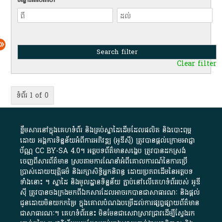
Clear filter
ទំព័រ 1 of 0
ខ្លឹមសារ​នៅ​ក្នុង​គេហទំព័រ និង​គ្រប់​ស្នា​ដៃ​ដើម​ដែល​ផលិត​ និង​បោះពុម្ព​
ដោយ​ អង្គការ​ទិន្នន័យ​អំពី​ការអភិវឌ្ឍ​​ (អូ​ឌី​ស៊ី)​ ត្រូវ​បាន​ផ្តល់​ក្រោម​អាជ្ញា
ប័ណ្ណ​
CC BY-SA 4.0
។​ អត្ថបទ​ព័ត៌មាន​សង្ខេប​ ត្រូវ​បាន​ដកស្រង់​
ចេញពី​សារព័ត៌មាន ស្របតាមការ​ណែនាំ​អំពី​គោលការណ៍​នៃ​ការ​ប្រើ
ប្រាស់​ដោយ​យុត្តិធម៌​ និង​រក្សាសិទ្ធិអ្នកនិពន្ធ ដោយ​ប្រភពដើម​នៃ​​អត្ថបទ
ទាំង​នោះ​ ។​ ស្នាដៃ​ និង​មូលដ្ឋាន​ទិន្នន័យ ​ភ្ជាប់​នៅ​លើ​គេហទំព័រ​របស់​ អូ​ឌី​
ស៊ី​ ត្រូវ​បាន​ចងក្រង​មក​ពី​ឯកសារ​ដែល​អាច​រក​បានជា​សាធារណៈ​ និង​ផ្តល់​
ជូន​ដោយ​មិន​យក​កម្រៃ​ ក្នុង​គោលបំណង​បម្រើ​ដល់ការ​ផ្សព្វផ្សាយ​ព័ត៌មាន​
ជា​សាធារណៈ​។​ គេហទំព័រ​នេះ​ មិនមែន​ជា​សេវា​ស្រាវជ្រាវ​ដើម្បី​ស្វែងរក