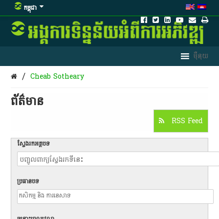
កម្ពុជា
/
Cheab Sotheary
ព័ត៌មាន​
RSS Feed
ស្វែងរកអត្ថបទ
ប្រធានបទ
ចន្លោះពេលវេលា