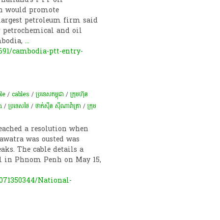
on would promote
largest petroleum firm said
r petrochemical and oil
mbodia,
...
91/cambodia-ptt-entry-
le
/
cables
/
ប្រទេសកម្ពុជា
/
ក្រុម​ហ៊ុន​
m
/
ប្រទេសថៃ
/
ថាក់ស៊ីន ស៊ីណាវ៉ាត្រា
/
ក្រុម​​
eached a resolution when
awatra was ousted was
aks. The cable details a
l in Phnom Penh on May 15,
071350344/National-