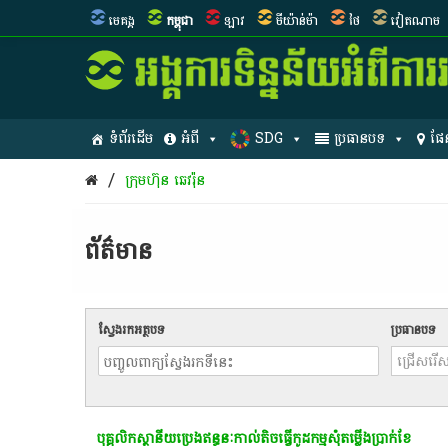
មេគង្គ
កម្ពុជា
ឡាវ
មីយ៉ាន់ម៉ា
ថៃ
វៀតណាម
ទំព័រដើម
អំពី
SDG
ប្រធានបទ
ផែ
/
ក្រុមហ៊ុន ឆេវរ៉ុន
ព័ត៌មាន​
ស្វែងរកអត្ថបទ
ប្រធានបទ
បុគ្គលិក​ស្ថានីយ​ប្រេង​ឥន្ធនៈ​កាល់តិច​ធ្វើ​កូដកម្មសុំ​តម្លើង​​ប្រាក់​​ខែ​​