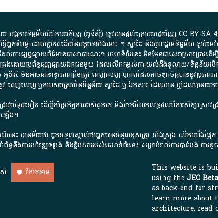
្គការ​ទិន្នន័យ​អំពី​ការអភិវឌ្ឍ​​ (អូ​ឌី​ស៊ី)​ ត្រូវ​បាន​ផ្តល់​ក្រោម​អាជ្ញាប័ណ្ណ​
CC BY-SA 4
ធិអ្នកនិពន្ធ ដោយ​ប្រភពដើម​នៃ​​អត្ថបទទាំង​នោះ​ ។​ ស្នាដៃ​ និង​មូលដ្ឋាន​ទិន្នន័យ ​ភ្ជាប់​នៅ​
ការ​ផ្សព្វផ្សាយ​ព័ត៌មាន​ជា​សាធារណៈ​។​ គេហទំព័រ​នេះ​ មិនមែន​ជា​សេវា​ស្រាវជ្រាវ​ដើម្បី​ស្វ
​គ្រប់គ្រង​ដោយ​ប្រព័ន្ធ​ផ្សព្វផ្សាយ​ឯកជន​មួយ​ ដែល​លើកកម្ពស់​ការ​យល់​ដឹង​ទូលាយ​/​ទិន្នន
 អូ​ឌី​ស៊ី​ មិន​អាច​ធានា​នូវ​ភាព​ត្រឹមត្រូវ​ ពេញលេញ​ ឬ​ភាព​ដែល​អាច​ទុកចិត្ត​បាននូវ​ប្រភព​ភាគី​
ព​ត្រឹមត្រូវ​ ពេញលេញ​ ឬ​ភាព​សម​ស្រប​នៃ​ទិន្នន័យ​ ស្នាដៃ​ ឬ​ ឯកសារ​ ដែល​មាន​ ឬ​ដែល​បាន​យ
រាវជ្រាវបន្ថែមទៀត ដើម្បីគាំទ្រកិច្ចការ​របស់ពួកគេ និងចែករំលែកលទ្ធផលពីការសិក្សាស្រាវ
សើរឡើង។
ព័រនេះ បានន័យថា អ្នកទទួលស្គាល់ថាអ្នកមានទំនួលខុសត្រូវ ទាំងស្រុង លើការពឹងផ្អែ
ពពាក់ព័ន្ធនឹងការអភិវឌ្ឍទម្រង់ និងខ្លឹមសាររបស់គេហទំព័រនេះ សម្រាប់រាល់ការបាត់បង់ 
This website is bu
ាស់
វិភាគទាន
using the
JEO Beta
as back-end for str
learn more about 
architecture, read 