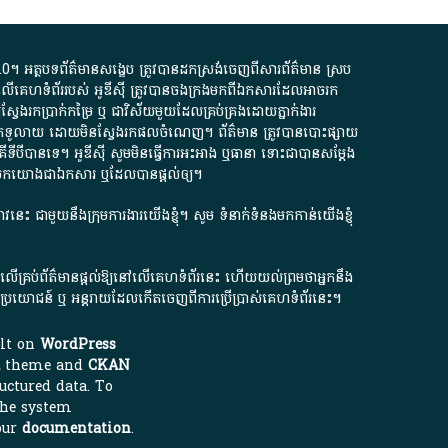
.0
។​ អត្ថបទ​ព័ត៌មាន​សង្ខេប​ ត្រូវ​បាន​ដកស្រង់​ចេញពី​សារព័ត៌មាន ស្រប
លើ​គេហទំព័រ​របស់​ អូ​ឌី​ស៊ី​ ត្រូវ​បាន​ចងក្រង​មក​ពី​ឯកសារ​ដែល​អាច​រក​
ែងរកប្រាក់​កម្រៃ​ ឬ​ ជា​វិស័យ​មួយ​ដែល​គ្រប់គ្រង​ដោយ​ភ្នាក់ងារ​
័យ​បើក​ទូលាយ​ ដោយ​មិនស្វែង​រក​ផល​ចំណេញ​។​ ព័ត៌មាន​ ត្រូវ​បាន​បោះផ្សាយ​
ទី​បី​បាន​ទេ​។​ អូ​ឌី​ស៊ី​ សូម​មិន​ធ្វើការ​អះអាង​ ឬ​ធានា​ ទោះជា​បាន​សម្តែង​
ក​មក​យោង​ជា​ឯកសារ​ ឬ​ដែល​បាន​ផ្តល់​ឲ្យ​។
ជ្រាវនេះ ជាមួយនឹងក្រុមការងារយើងខ្ញុំ។ សូម
ទំនាក់ទំនងមកកាន់យើងខ្ញុំ
ក លើគ្រប់ព័ត៌មានផ្តល់ឱ្យនៅលើគេហទំព័រនេះ ហើយយល់ព្រមថាអ្នកនឹង
ការខូចប្រយោជន៍ ឬ អន្តរាយដែលកើតចេញពីការប្រើប្រាស់គេហទំព័រនេះ។
ilt on
WordPress
theme and
CKAN
uctured data. To
the system
our
documentation
.