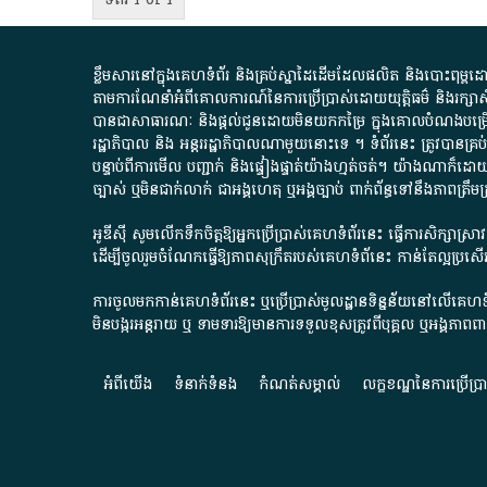
ខ្លឹមសារ​នៅ​ក្នុង​គេហទំព័រ និង​គ្រប់​ស្នា​ដៃ​ដើម​ដែល​ផលិត​ និង​បោះពុម្ព​ដោយ​ អង
តាមការ​ណែនាំ​អំពី​គោលការណ៍​នៃ​ការ​ប្រើប្រាស់​ដោយ​យុត្តិធម៌​ និង​រក្សាសិទ្
បានជា​សាធារណៈ​ និង​ផ្តល់​ជូន​ដោយ​មិន​យក​កម្រៃ​ ក្នុង​គោលបំណង​បម្រើ​ដល់
រដ្ឋាភិបាល​ និង ​អន្តររដ្ឋាភិបាល​ណាមួយ​នោះ​ទេ ​។​ ទំព័រ​នេះ​ ត្រូវ​បាន
បន្ទាប់​ពី​ការ​មើល​ បញ្ជាក់​ និង​ផ្ទៀងផ្ទាត់​យ៉ាង​ហ្មត់ចត់​។​ យ៉ាងណា​ក៏​ដោយ​
ច្បាស់​ ឬ​មិន​ជាក់លាក់​ ជា​អង្គហេតុ​ ឬ​អង្គច្បាប់​ ពាក់ព័ន្ធ​ទៅ​នឹង​ភា
អូឌីស៊ី សូមលើកទឹកចិត្តឱ្យអ្នកប្រើប្រាស់គេហទំព័រនេះ ធ្វើការសិក្សាស្
ដើម្បីចូលរួមចំណែកធ្វើឱ្យភាពសុក្រឹតរបស់គេហទំព័នេះ កាន់តែល្អប្រ
ការចូលមកកាន់គេហទំព័រនេះ ឬប្រើប្រាស់មូលដ្ឋានទិន្នន័យនៅលើគេហទំ
មិនបង្ករអន្តរាយ ឬ ទាមទារ​ឱ្យមានការទទួលខុស​ត្រូវពីបុគ្គល ឬអង្គភា
អំពី​យើង​
ទំនាក់ទំនង
កំណត់សម្គាល់
លក្ខខណ្ឌនៃការប្រើប្រ