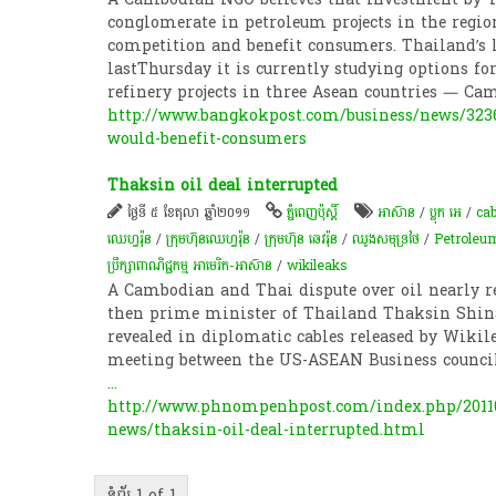
conglomerate in petroleum projects in the regi
competition and benefit consumers. Thailand’s 
lastThursday it is currently studying options fo
refinery projects in three Asean countries — Ca
http://www.bangkokpost.com/business/news/3236
would-benefit-consumers
Thaksin oil deal interrupted
ថ្ងៃទី ៥ ខែតុលា ឆ្នាំ២០១១
ភ្នំពេញប៉ុស្តិ៍
អាស៊ាន
/
ប្លុក អេ
/
cab
ឈេហ្វរ៉ុន
/
ក្រុម​ហ៊ុន​ឈេហ្វរ៉ុន
/
ក្រុមហ៊ុន ឆេវរ៉ុន
/
ឈូងសមុទ្រថៃ
/
Petroleu
ប្រឹក្សា​ពាណិជ្ជកម្ម​ អាមេរិក-អាស៊ាន
/
wikileaks
A Cambodian and Thai dispute over oil nearly r
then prime minister of Thailand Thaksin Shin
revealed in diplomatic cables released by Wikile
meeting between the US-ASEAN Business counci
...
http://www.phnompenhpost.com/index.php/2011
news/thaksin-oil-deal-interrupted.html
ទំព័រ 1 of 1