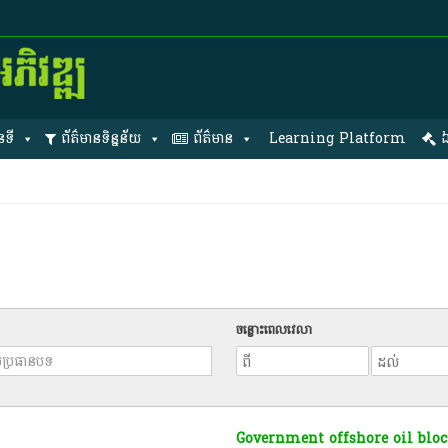
នទី
ព័ត៌មានទិន្នន័យ
ព័ត៌មាន
Learning Platform
ឯ
ចន្លោះពេលវេលា
Government offshore oil bloc