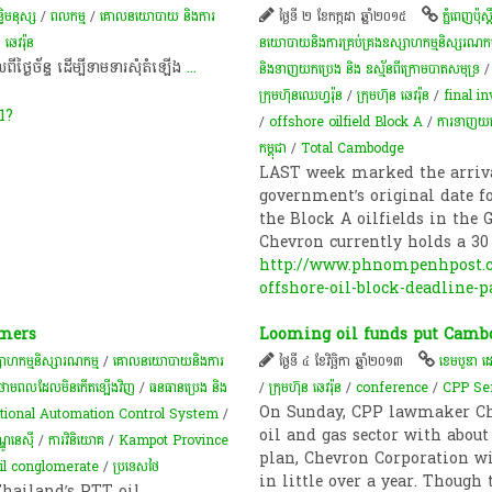
្ធិមនុស្ស
/
ពល​កម្ម
/
គោលនយោបាយ និងការ
ថ្ងៃទី ២ ខែកក្កដា ឆ្នាំ២០១៥
ភ្នំពេញប៉ុស្តិ
 ឆេវរ៉ុន
នយោបាយនិងការគ្រប់គ្រងឧស្សាហកម្មនិស្សរណកម
ី​​ថ្ងៃ​​ច័ន្ទ​​ ដើម្បី​​ទាម​​ទារ​​សុំ​​តំឡើង​
...
និងទាញយកប្រេង និង ឧស្ម័នពីក្រោមបាតសមុទ្រ
ក្រុម​ហ៊ុន​ឈេហ្វរ៉ុន
/
ក្រុមហ៊ុន ឆេវរ៉ុន
/
final i
1?
/
offshore oilfield Block A
/
ការទាញយក
កម្ពុជា
/
Total Cambodge
LAST week marked the arriva
government’s original date 
the Block A oilfields in the G
Chevron currently holds a 30 
http://www.phnompenhpost.c
offshore-oil-block-deadline-
umers
Looming oil funds put Cambo
ាហកម្មនិស្សារណកម្ម
/
គោលនយោបាយនិងការ
ថ្ងៃទី ៤ ខែវិច្ឆិកា ឆ្នាំ២០១៣
ខេមបូឌា ដ
មថាមពលដែលមិនកើតឡើងវិញ
/
ធនធានប្រេង និង
/
ក្រុមហ៊ុន ឆេវរ៉ុន
/
conference
/
CPP Se
On Sunday, CPP lawmaker Ch
tional Automation Control System
/
oil and gas sector with about 
ឌូនេស៊ី
/
ការវិនិយោគ
/
Kampot Province
plan, Chevron Corporation wi
il conglomerate
/
ប្រទេសថៃ
in little over a year. Thoug
hailand’s PTT oil