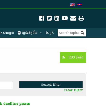
កសារច្បាប់
ឃ្លាំងទិន្នន័យ
ប្លក់
RSS Feed
Clear filter
k deadline passes