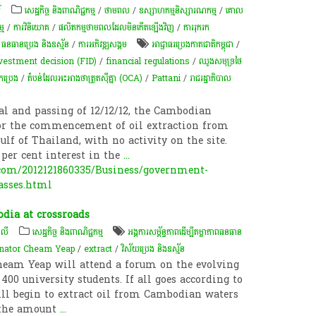
៍
សេដ្ឋកិច្ច និងពាណិជ្ជកម្ម
/
ថាមពល
/
ឧស្សាហកម្មនិស្សារណកម្ម
/
គោល
្ម
/
ការវិនិយោគ
/
ផលិតកម្មថាមពលដែលមិនកើតឡើងវិញ
/
ការរុករក
/
ធនធានប្រេង និងឧស្ម័ន
/
ការ​អភិវឌ្ឍ​សង្គម
អាជ្ញាធរប្រេងកាតជាតិកម្ពុជា
/
nvestment decision (FID)
/
financial regulations
/
ឈូងសមុទ្រថៃ
ប្រេង
/
តំបន់ដែលអះអាងថាត្រួតស៊ីគ្នា (OCA)
/
Pattani
/
រាជរដ្ឋាភិបាល
l and passing of 12/12/12, the Cambodian
for the commencement of oil extraction from
ulf of Thailand, with no activity on the site.
per cent interest in the
...
om/2012121860335/Business/government-
passes.html
dia at crossroads
េលី
សេដ្ឋកិច្ច និងពាណិជ្ជកម្ម
អង្គការ​សម្ព័ន្ធ​ភាព​ដើម្បី​តម្លាភាព​ធនធាន
nator Cheam Yeap
/
extract
/
វិស័យ​ប្រេង​ និង​ឧស្ម័ន​
eam Yeap will attend a forum on the evolving
400 university students. If all goes according to
ll begin to extract oil from Cambodian waters
h the amount
...