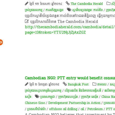
ថ្ងៃទី ១២ ខែឧសភា ឆ្នាំ២០១៤
The Cambodia Herald
សិទ
គ្រប់គ្រងពលកម្ម
/
ការ​អភិវឌ្ឍ​សង្គម
ស្ថានីយ​ប្រេង​ឥន្ធនៈ​ កាល់តិច
/
ក្រុមហ៊ុន
បុគ្គលិក​​ស្ថានីយ៍​​ប្រេង​​ឥន្ធនៈ​​កាល់​​តិច​​នៅ​​រាជ​​ធានី​​ភ្នំ​ពេញ​​ ធ្វើ​​កូដ​​កម្ម​​កាល​​ព

បុគ្គលិកសារព័ត៌មាន The Cambodia Herald
http://thecambodiaherald.com/cambodia/detail/
page=13&token=YTU2NjJjZjAxZGZ
Cambodian NGO: PTT entry would benefit cons
ថ្ងៃទី ២ ខែកក្កដា ឆ្នាំ២០១៥
Bangkok Post
ថាមពល
/
ឧស្ស
គ្រប់គ្រងឧស្សាហកម្មនិស្សរណកម្ម
/
បរិក្ខារផលិត និងចែកចាយអគ្គីសនី
/
ផលិតកម្
ឧស្ម័ន
ប្រទេសកម្ពុជា
/
ក្រុម​ហ៊ុន​ឈេហ្វរ៉ុន
/
ក្រុមហ៊ុន ឆេវរ៉ុន
/
China Na
Chinese-Sino
/
Development Partnership in Action
/
ប្រទេសឥណ្
/
ប្រទេសមីយ៉ាន់ម៉ា
/
offshore oil drilling
/
oil
/
Petroleum
/
PTT o
A Cambodian NGO believes that investment by T