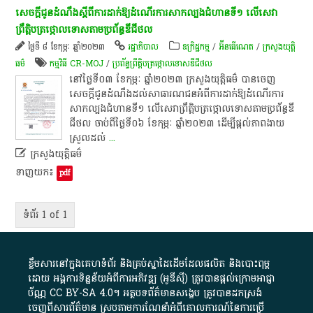
សេចក្តីជូនដំណឹង​ស្តី​ពី​ការ​ដាក់​ឱ្យ​ដំណើរការ​សាកល្បង​ជំហាន​ទី​១​ លើ​សេវា​
ព្រឹត្តិបត្រ​ថ្កោលទោស​តាម​ប្រព័ន្ធ​ឌី​ជី​ថ​ល​
ថ្ងៃទី ៨ ខែកុម្ភៈ ឆ្នាំ២០២៣
រដ្ឋាភិបាល
ឧក្រិដ្ឋកម្ម
/
អ៊ីនធើណេត
/
ក្រសួងយុត្តិ
ធម៌
កម្មវិធី CR-MOJ
/
ប្រព័ន្ធ​ព្រឹត្តិបត្រ​ថ្កោលទោស​ឌីជីថល​
​នៅ​ថ្ងៃ​ទី​០៣​ ខែកុម្ភៈ​ ឆ្នាំ​២០២៣​ ក្រសួងយុត្តិធម៌​ បាន​ចេញ​
សេចក្តីជូនដំណឹង​ដល់​សាធារណជន​អំពី​ការ​ដាក់​ឱ្យ​ដំណើរការ​
សាកល្បង​ជំហាន​ទី​១​ លើ​សេវា​ព្រឹត្តិបត្រ​ថ្កោលទោស​តាម​ប្រព័ន្ធ​ឌី​
ជី​ថ​ល​ ចាប់ពី​ថ្ងៃ​ទី​០៦​ ខែកុម្ភៈ​ ឆ្នាំ​២០២៣​ ដើម្បី​ផ្តល់​ភាព​ងាយ
ស្រួល​ដល់
...

ក្រសួងយុត្តិធម៌​
ទាញយក៖
pdf
ទំព័រ 1 of 1
ខ្លឹមសារ​នៅ​ក្នុង​គេហទំព័រ និង​គ្រប់​ស្នា​ដៃ​ដើម​ដែល​ផលិត​ និង​បោះពុម្ព​
ដោយ​ អង្គការ​ទិន្នន័យ​អំពី​ការអភិវឌ្ឍ​​ (អូ​ឌី​ស៊ី)​ ត្រូវ​បាន​ផ្តល់​ក្រោម​អាជ្ញា
ប័ណ្ណ​
CC BY-SA 4.0
។​ អត្ថបទ​ព័ត៌មាន​សង្ខេប​ ត្រូវ​បាន​ដកស្រង់​
ចេញពី​សារព័ត៌មាន ស្របតាមការ​ណែនាំ​អំពី​គោលការណ៍​នៃ​ការ​ប្រើ