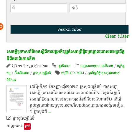
Clear filter
សេចក្តី​ប្រកាស​ព័ត៌មាន​ស្តី​ពី​ការ​បន្ត​អភិវឌ្ឍន៍​សេវា​ព្រឹត្តិបត្រ​ថ្កោលទោស​តាម​ប្រព័ន្ធ​
ឌី​ជី​ថ​ល​ជំហាន​ទី​២
ថ្ងៃទី ១១ ខែកញ្ញា ឆ្នាំ២០២៣
រដ្ឋាភិបាល
លទ្ធភាពទទួលបានព័ត៌មាន
/
ឧក្រិដ្ឋ
កម្ម
/
អ៊ីនធើណេត
/
ក្រសួងយុត្តិធម៌
កម្មវិធី CR-MOJ
/
ប្រព័ន្ធ​ព្រឹត្តិបត្រ​ថ្កោលទោស​
ឌីជីថល​
​នៅ​ថ្ងៃ​ទី​១១​ ខែកញ្ញា​ ឆ្នាំ​២០២៣​ ក្រសួងយុត្តិធម៌​ បាន​ចេញ​
សេចក្តី​ប្រកាស​ព័ត៌មាន​ដល់​សាធារណជន​អំពី​ការ​បន្ត​អភិវឌ្ឍន៍​
សេវា​ព្រឹត្តិបត្រ​ថ្កោលទោស​តាម​ប្រព័ន្ធ​ឌី​ជី​ថ​ល​ជំហាន​ទី​២​ ដើម្បី​
ផ្តល់​នូវ​ភាព​ងាយស្រួល​ឆាប់រហ័ស​ដល់​សាធារណជន​បន្ថែម​ទៀត​
។​ ក្រសួង​ក៏
...

ក្រសួងយុត្តិធម៌​
ទាញយក៖
pdf