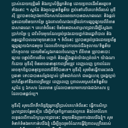
ប្រាស់​ដោយ​យុត្តិធម៌​ និង​រក្សាសិទ្ធិអ្នកនិពន្ធ ដោយ​ប្រភពដើម​នៃ​​អត្ថបទ
ទាំង​នោះ​ ។​ ស្នាដៃ​ និង​មូលដ្ឋាន​ទិន្នន័យ ​ភ្ជាប់​នៅ​លើ​គេហទំព័រ​របស់​ អូ​ឌី​
ស៊ី​ ត្រូវ​បាន​ចងក្រង​មក​ពី​ឯកសារ​ដែល​អាច​រក​បានជា​សាធារណៈ​ និង​ផ្តល់​
ជូន​ដោយ​មិន​យក​កម្រៃ​ ក្នុង​គោលបំណង​បម្រើ​ដល់ការ​ផ្សព្វផ្សាយ​ព័ត៌មាន​
ជា​សាធារណៈ​។​ គេហទំព័រ​នេះ​ មិនមែន​ជា​សេវា​ស្រាវជ្រាវ​ដើម្បី​ស្វែងរក
ប្រាក់​កម្រៃ​ ឬ​ ជា​វិស័យ​មួយ​ដែល​គ្រប់គ្រង​ដោយ​ភ្នាក់ងារ​រដ្ឋាភិបាល​ និង ​
អន្តររដ្ឋាភិបាល​ណាមួយ​នោះ​ទេ ​។​ ទំព័រ​នេះ​ ត្រូវ​បាន​គ្រប់គ្រង​ដោយ​ប្រព័ន្ធ​
ផ្សព្វផ្សាយ​ឯកជន​មួយ​ ដែល​លើកកម្ពស់​ការ​យល់​ដឹង​ទូលាយ​/​ទិន្នន័យ​
បើក​ទូលាយ​ ដោយ​មិនស្វែង​រក​ផល​ចំណេញ​។​ ព័ត៌មាន​ ត្រូវ​បាន​បោះ
ផ្សាយ​ បន្ទាប់​ពី​ការ​មើល​ បញ្ជាក់​ និង​ផ្ទៀងផ្ទាត់​យ៉ាង​ហ្មត់ចត់​។​ យ៉ាងណា​
ក៏​ដោយ​ អូ​ឌី​ស៊ី​ មិន​អាច​ធានា​នូវ​ភាព​ត្រឹមត្រូវ​ ពេញលេញ​ ឬ​ភាព​ដែល​
អាច​ទុកចិត្ត​បាននូវ​ប្រភព​ភាគី​ទី​បី​បាន​ទេ​។​ អូ​ឌី​ស៊ី​ សូម​មិន​ធ្វើការ​អះអាង​
ឬ​ធានា​ ទោះជា​បាន​សម្តែង​ច្បាស់​ ឬ​មិន​ជាក់លាក់​ ជា​អង្គហេតុ​ ឬ​អង្គច្បាប់​
ពាក់ព័ន្ធ​ទៅ​នឹង​ភាព​ត្រឹមត្រូវ​ ពេញលេញ​ ឬ​ភាព​សម​ស្រប​នៃ​ទិន្នន័យ​
ស្នាដៃ​ ឬ​ ឯកសារ​ ដែល​មាន​ ឬ​ដែល​បាន​យក​មក​យោង​ជា​ឯកសារ​ ឬ​
ដែល​បាន​ផ្តល់​ឲ្យ​។
អូឌីស៊ី សូមលើកទឹកចិត្តឱ្យអ្នកប្រើប្រាស់គេហទំព័រនេះ ធ្វើការសិក្សា
ស្រាវជ្រាវបន្ថែមទៀត ដើម្បីគាំទ្រកិច្ចការ​របស់ពួកគេ និងចែករំលែក
លទ្ធផលពីការសិក្សាស្រាវជ្រាវនេះ ជាមួយនឹងក្រុមការងារយើងខ្ញុំ។ សូម
ទំនាក់ទំនងមកកាន់យើងខ្ញុំ
ដើម្បីចូលរួមចំណែកធ្វើឱ្យភាពសុក្រឹតរបស់