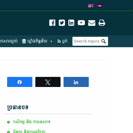
កសារច្បាប់
ឃ្លាំងទិន្នន័យ
ប្លក់
Share
Tweet
Share
ប្រធានបទ
កសិកម្ម​ និង​ ការ​នេ​សាទ​
ជំនួយ និងការអភិវឌ្ឍ