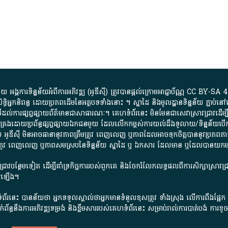
្គការ​ទិន្នន័យ​អំពី​ការអភិវឌ្ឍ​​ (អូ​ឌី​ស៊ី)​ ត្រូវ​បាន​ផ្តល់​ក្រោម​អាជ្ញាប័ណ្ណ​
CC BY-SA 4
ធិអ្នកនិពន្ធ ដោយ​ប្រភពដើម​នៃ​​អត្ថបទទាំង​នោះ​ ។​ ស្នាដៃ​ និង​មូលដ្ឋាន​ទិន្នន័យ ​ភ្ជាប់​នៅ​
ការ​ផ្សព្វផ្សាយ​ព័ត៌មាន​ជា​សាធារណៈ​។​ គេហទំព័រ​នេះ​ មិនមែន​ជា​សេវា​ស្រាវជ្រាវ​ដើម្បី​ស្វ
​គ្រប់គ្រង​ដោយ​ប្រព័ន្ធ​ផ្សព្វផ្សាយ​ឯកជន​មួយ​ ដែល​លើកកម្ពស់​ការ​យល់​ដឹង​ទូលាយ​/​ទិន្នន
 អូ​ឌី​ស៊ី​ មិន​អាច​ធានា​នូវ​ភាព​ត្រឹមត្រូវ​ ពេញលេញ​ ឬ​ភាព​ដែល​អាច​ទុកចិត្ត​បាននូវ​ប្រភព​ភាគី​
ព​ត្រឹមត្រូវ​ ពេញលេញ​ ឬ​ភាព​សម​ស្រប​នៃ​ទិន្នន័យ​ ស្នាដៃ​ ឬ​ ឯកសារ​ ដែល​មាន​ ឬ​ដែល​បាន​យ
រាវជ្រាវបន្ថែមទៀត ដើម្បីគាំទ្រកិច្ចការ​របស់ពួកគេ និងចែករំលែកលទ្ធផលពីការសិក្សាស្រាវ
សើរឡើង។
ព័រនេះ បានន័យថា អ្នកទទួលស្គាល់ថាអ្នកមានទំនួលខុសត្រូវ ទាំងស្រុង លើការពឹងផ្អែ
ពពាក់ព័ន្ធនឹងការអភិវឌ្ឍទម្រង់ និងខ្លឹមសាររបស់គេហទំព័រនេះ សម្រាប់រាល់ការបាត់បង់ 