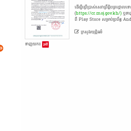
​ដើម្បី​ប្រើប្រាស់​សេវា​ព្រឹត្តិបត្រ​ថ្ក
(
https://cr.moj.gov.kh/)
​ ឬ​ទា
ពី​ Play​ Store​ សម្រាប់​ប្រព័ន្ធ​ An

ក្រសួងយុត្តិធម៌​
ទាញយក៖
pdf