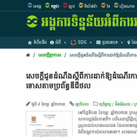
មេគង្គ
កម្ពុជា
ឡាវ
មីយ៉ាន់ម៉ា
ថៃ
វៀតណាម
ទំព័រដើម
អំពី
SDG
ប្រធានបទ
ផែ
/
/
សេចក្តីប្រកាស
សេចក្តីជូនដំណឹង​ស្តី​ពី​ការ​ដាក់​ឱ្យ​ដំណើរការ​
សេចក្តីជូនដំណឹង​ស្តី​ពី​ការ​ដាក់​ឱ្យ​ដំណើរក
ទោស​តាម​ប្រព័ន្ធ​ឌី​ជី​ថ​ល​
ថ្ងៃទី ៨ ខែកុម្ភៈ ឆ្នាំ២០២៣
រដ្ឋាភិបាល
ឧក្រិដ្ឋកម្ម
/
អ៊ីនធើណេត
/
ក្
​នៅ​ថ្ងៃ​ទី​០៣​ ខែកុម្ភៈ​ ឆ្នាំ​២០២៣​ 
សាកល្បង​ជំហាន​ទី​១​ លើ​សេវា​ព្រឹត្តិបត្រ​
ស្រួល​ដល់​សាធារណជន​ ដែល​មាន​តម្រូវការ​
អំពី​តម្រូវការ​ឯកសារ​នានា​។​ សាធារណជន​អា