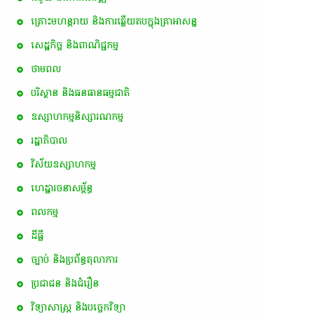
គ្រោះមហន្តរាយ និងការឆ្លើយតបក្នុងគ្រាអាសន្ន
សេដ្ឋកិច្ច និងពាណិជ្ជកម្ម
ថាមពល
បរិស្ថាន និងធនធានធម្មជាតិ
ឧស្សាហកម្មនិស្សារណកម្ម
រដ្ឋាភិបាល
វិស័យឧស្សាហកម្ម
ហេដ្ឋារចនាសម្ព័ន្ធ
ពល​កម្ម
ដីធ្លី
ច្បាប់ និងប្រព័ន្ធតុលាការ
ប្រជាជន និងជំរឿន
វិទ្យាសាស្ត្រ និងបច្ចេកវិទ្យា