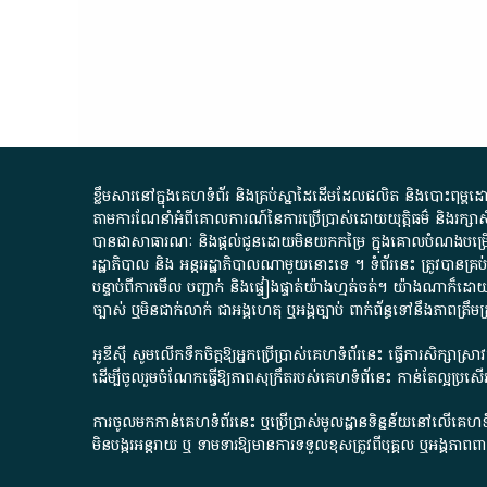
ខ្លឹមសារ​នៅ​ក្នុង​គេហទំព័រ និង​គ្រប់​ស្នា​ដៃ​ដើម​ដែល​ផលិត​ និង​បោះពុម្ព​ដោយ​ អង
តាមការ​ណែនាំ​អំពី​គោលការណ៍​នៃ​ការ​ប្រើប្រាស់​ដោយ​យុត្តិធម៌​ និង​រក្សាសិទ្
បានជា​សាធារណៈ​ និង​ផ្តល់​ជូន​ដោយ​មិន​យក​កម្រៃ​ ក្នុង​គោលបំណង​បម្រើ​ដល់
រដ្ឋាភិបាល​ និង ​អន្តររដ្ឋាភិបាល​ណាមួយ​នោះ​ទេ ​។​ ទំព័រ​នេះ​ ត្រូវ​បាន
បន្ទាប់​ពី​ការ​មើល​ បញ្ជាក់​ និង​ផ្ទៀងផ្ទាត់​យ៉ាង​ហ្មត់ចត់​។​ យ៉ាងណា​ក៏​ដោយ​
ច្បាស់​ ឬ​មិន​ជាក់លាក់​ ជា​អង្គហេតុ​ ឬ​អង្គច្បាប់​ ពាក់ព័ន្ធ​ទៅ​នឹង​ភា
អូឌីស៊ី សូមលើកទឹកចិត្តឱ្យអ្នកប្រើប្រាស់គេហទំព័រនេះ ធ្វើការសិក្សាស្
ដើម្បីចូលរួមចំណែកធ្វើឱ្យភាពសុក្រឹតរបស់គេហទំព័នេះ កាន់តែល្អប្រ
ការចូលមកកាន់គេហទំព័រនេះ ឬប្រើប្រាស់មូលដ្ឋានទិន្នន័យនៅលើគេហទំ
មិនបង្ករអន្តរាយ ឬ ទាមទារ​ឱ្យមានការទទួលខុស​ត្រូវពីបុគ្គល ឬអង្គភា