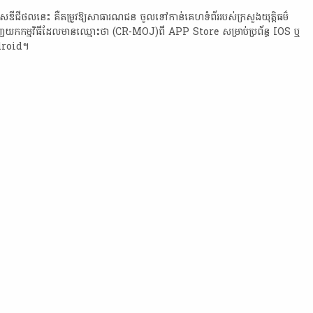
ោលទោស​ឌី​ជី​ថ​ល​នេះ​ គឺ​តម្រូវ​ឱ្យ​សាធារណជន​ ចូល​ទៅ​កាន់​គេហទំព័រ​របស់​ក្រសួងយុត្តិធម៌​
ញ​យក​កម្មវិធី​ដែល​មានឈ្មោះ​ថា​ (CR-MOJ)​ពី​ APP​ Store​ សម្រាប់​ប្រព័ន្ធ​ IOS​ ឬ​
droid​។​