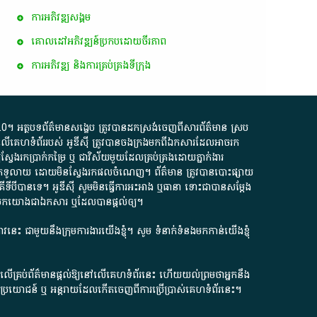
ការ​អភិវឌ្ឍ​សង្គម
គោលដៅ​អភិវឌ្ឍន៍​ប្រកបដោយ​ចីរភាព
ការអភិវឌ្ឍ និងការគ្រប់គ្រងទីក្រុង
.0
។​ អត្ថបទ​ព័ត៌មាន​សង្ខេប​ ត្រូវ​បាន​ដកស្រង់​ចេញពី​សារព័ត៌មាន ស្រប
លើ​គេហទំព័រ​របស់​ អូ​ឌី​ស៊ី​ ត្រូវ​បាន​ចងក្រង​មក​ពី​ឯកសារ​ដែល​អាច​រក​
ែងរកប្រាក់​កម្រៃ​ ឬ​ ជា​វិស័យ​មួយ​ដែល​គ្រប់គ្រង​ដោយ​ភ្នាក់ងារ​
័យ​បើក​ទូលាយ​ ដោយ​មិនស្វែង​រក​ផល​ចំណេញ​។​ ព័ត៌មាន​ ត្រូវ​បាន​បោះផ្សាយ​
ទី​បី​បាន​ទេ​។​ អូ​ឌី​ស៊ី​ សូម​មិន​ធ្វើការ​អះអាង​ ឬ​ធានា​ ទោះជា​បាន​សម្តែង​
ក​មក​យោង​ជា​ឯកសារ​ ឬ​ដែល​បាន​ផ្តល់​ឲ្យ​។
ជ្រាវនេះ ជាមួយនឹងក្រុមការងារយើងខ្ញុំ។ សូម
ទំនាក់ទំនងមកកាន់យើងខ្ញុំ
ក លើគ្រប់ព័ត៌មានផ្តល់ឱ្យនៅលើគេហទំព័រនេះ ហើយយល់ព្រមថាអ្នកនឹង
ការខូចប្រយោជន៍ ឬ អន្តរាយដែលកើតចេញពីការប្រើប្រាស់គេហទំព័រនេះ។