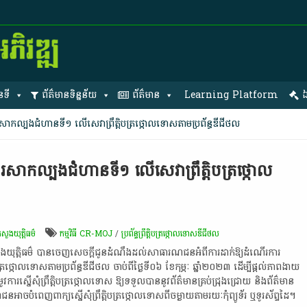
នទី
ព័ត៌មានទិន្នន័យ
ព័ត៌មាន
Learning Platform
ឯ
សាកល្បង​ជំហាន​ទី​១​ លើ​សេវា​ព្រឹត្តិបត្រ​ថ្កោលទោស​តាម​ប្រព័ន្ធ​ឌី​ជី​ថ​ល​
ារ​សាកល្បង​ជំហាន​ទី​១​ លើ​សេវា​ព្រឹត្តិបត្រ​ថ្កោល
រសួងយុត្តិធម៌
កម្មវិធី CR-MOJ
/
ប្រព័ន្ធ​ព្រឹត្តិបត្រ​ថ្កោលទោស​ឌីជីថល​
ក្រសួងយុត្តិធម៌​ បាន​ចេញ​សេចក្តីជូនដំណឹង​ដល់​សាធារណជន​អំពី​ការ​ដាក់​ឱ្យ​ដំណើរការ​
ថ្កោលទោស​តាម​ប្រព័ន្ធ​ឌី​ជី​ថ​ល​ ចាប់ពី​ថ្ងៃ​ទី​០៦​ ខែកុម្ភៈ​ ឆ្នាំ​២០២៣​ ដើម្បី​ផ្តល់​ភាព​ងាយ
ស្នើ​សុំ​ព្រឹត្តិបត្រ​ថ្កោលទោស​ ឱ្យ​ទទួល​បាន​នូវ​ព័ត៌មាន​គ្រប់​ជ្រុងជ្រោយ​ និង​ព័ត៌មាន​
ច​បំពេញ​ពាក្យ​ស្នើ​សុំ​ព្រឹត្តិបត្រ​ថ្កោលទោស​ពី​ចម្ងាយ​តាម​រយៈ​កុំព្យូទ័រ​ ឬ​ទូរស័ព្ទ​ដៃ​។​