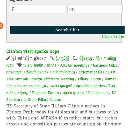
Clear filter
Clinton visit sparks hope
ថ្ងៃទី ២៨ ខែវិច្ឆិកា ឆ្នាំ២០១៣
ភ្នំពេញប៉ុស្តិ៍
សិទ្ធិមនុស្ស
/
ដីធ្លី
/
ការ​អភិវឌ្ឍ​
សង្គម
ប្រទេស អាមេរិក
/
អាស៊ាន
/
ASEAN meetings
/
business talks
/
ប្រទេសកម្ពុជា
/
ជំនួយពីប្រទេសចិន
/
លទ្ធិប្រជាធិបតេយ្យ
/
diplomatic talks
/
East
Asia Summit Foreign Ministers’ Meeting
/
Hillary Clinton
/
human-
rights issues
/
ប្រទេសឡាវ
/
ប្រទេស ម៉ុងហ្គោលី
/
opposition parties
/
វិមាន
សន្តិភាព
/
ភ្នំពេញ
/
Regional Forum
/
rights groups
/
Ulaanbaatar
/
US
Secretary of State Hillary Clinton
US Secretary of State Hillary Clinton arrives in
Phnom Penh today for diplomatic and business talks
with China and ASEAN’s 10 member states, but rights
groups and opposition parties are counting on the state