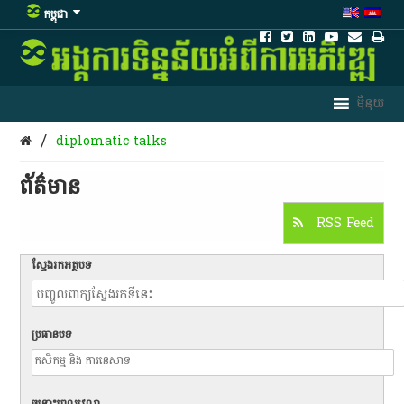
កម្ពុជា
/
diplomatic talks
ព័ត៌មាន​
RSS Feed
ស្វែងរកអត្ថបទ
ប្រធានបទ
ចន្លោះពេលវេលា