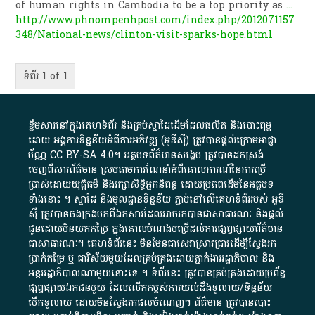
of human rights in Cambodia to be a top priority as
...
http://www.phnompenhpost.com/index.php/2012071157
348/National-news/clinton-visit-sparks-hope.html
ទំព័រ 1 of 1
ខ្លឹមសារ​នៅ​ក្នុង​គេហទំព័រ និង​គ្រប់​ស្នា​ដៃ​ដើម​ដែល​ផលិត​ និង​បោះពុម្ព​
ដោយ​ អង្គការ​ទិន្នន័យ​អំពី​ការអភិវឌ្ឍ​​ (អូ​ឌី​ស៊ី)​ ត្រូវ​បាន​ផ្តល់​ក្រោម​អាជ្ញា
ប័ណ្ណ​
CC BY-SA 4.0
។​ អត្ថបទ​ព័ត៌មាន​សង្ខេប​ ត្រូវ​បាន​ដកស្រង់​
ចេញពី​សារព័ត៌មាន ស្របតាមការ​ណែនាំ​អំពី​គោលការណ៍​នៃ​ការ​ប្រើ
ប្រាស់​ដោយ​យុត្តិធម៌​ និង​រក្សាសិទ្ធិអ្នកនិពន្ធ ដោយ​ប្រភពដើម​នៃ​​អត្ថបទ
ទាំង​នោះ​ ។​ ស្នាដៃ​ និង​មូលដ្ឋាន​ទិន្នន័យ ​ភ្ជាប់​នៅ​លើ​គេហទំព័រ​របស់​ អូ​ឌី​
ស៊ី​ ត្រូវ​បាន​ចងក្រង​មក​ពី​ឯកសារ​ដែល​អាច​រក​បានជា​សាធារណៈ​ និង​ផ្តល់​
ជូន​ដោយ​មិន​យក​កម្រៃ​ ក្នុង​គោលបំណង​បម្រើ​ដល់ការ​ផ្សព្វផ្សាយ​ព័ត៌មាន​
ជា​សាធារណៈ​។​ គេហទំព័រ​នេះ​ មិនមែន​ជា​សេវា​ស្រាវជ្រាវ​ដើម្បី​ស្វែងរក
ប្រាក់​កម្រៃ​ ឬ​ ជា​វិស័យ​មួយ​ដែល​គ្រប់គ្រង​ដោយ​ភ្នាក់ងារ​រដ្ឋាភិបាល​ និង ​
អន្តររដ្ឋាភិបាល​ណាមួយ​នោះ​ទេ ​។​ ទំព័រ​នេះ​ ត្រូវ​បាន​គ្រប់គ្រង​ដោយ​ប្រព័ន្ធ​
ផ្សព្វផ្សាយ​ឯកជន​មួយ​ ដែល​លើកកម្ពស់​ការ​យល់​ដឹង​ទូលាយ​/​ទិន្នន័យ​
បើក​ទូលាយ​ ដោយ​មិនស្វែង​រក​ផល​ចំណេញ​។​ ព័ត៌មាន​ ត្រូវ​បាន​បោះ