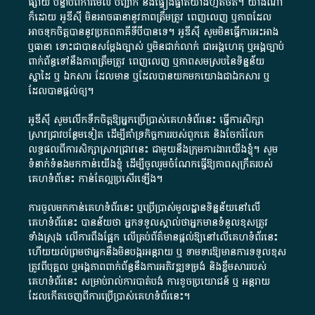
ផ្សាយ​ បន្ទាប់​ពី​ការ​មើល​ បញ្ជាក់​ និង​ផ្ទៀងផ្ទាត់​យ៉ាង​ហ្មត់ចត់​។​ យ៉ាងណា​
ក៏​ដោយ​ អូ​ឌី​ស៊ី​ មិន​អាច​ធានា​នូវ​ភាព​ត្រឹមត្រូវ​ ពេញលេញ​ ឬ​ភាព​ដែល​
អាច​ទុកចិត្ត​បាននូវ​ប្រភព​ភាគី​ទី​បី​បាន​ទេ​។​ អូ​ឌី​ស៊ី​ សូម​មិន​ធ្វើការ​អះអាង​
ឬ​ធានា​ ទោះជា​បាន​សម្តែង​ច្បាស់​ ឬ​មិន​ជាក់លាក់​ ជា​អង្គហេតុ​ ឬ​អង្គច្បាប់​
ពាក់ព័ន្ធ​ទៅ​នឹង​ភាព​ត្រឹមត្រូវ​ ពេញលេញ​ ឬ​ភាព​សម​ស្រប​នៃ​ទិន្នន័យ​
ស្នាដៃ​ ឬ​ ឯកសារ​ ដែល​មាន​ ឬ​ដែល​បាន​យក​មក​យោង​ជា​ឯកសារ​ ឬ​
ដែល​បាន​ផ្តល់​ឲ្យ​។
អូឌីស៊ី សូមលើកទឹកចិត្តឱ្យអ្នកប្រើប្រាស់គេហទំព័រនេះ ធ្វើការសិក្សា
ស្រាវជ្រាវបន្ថែមទៀត ដើម្បីគាំទ្រកិច្ចការ​របស់ពួកគេ និងចែករំលែក
លទ្ធផលពីការសិក្សាស្រាវជ្រាវនេះ ជាមួយនឹងក្រុមការងារយើងខ្ញុំ។ សូម
ទំនាក់ទំនងមកកាន់យើងខ្ញុំ
ដើម្បីចូលរួមចំណែកធ្វើឱ្យភាពសុក្រឹតរបស់
គេហទំព័នេះ កាន់តែល្អប្រសើរឡើង។
ការចូលមកកាន់គេហទំព័រនេះ ឬប្រើប្រាស់មូលដ្ឋានទិន្នន័យនៅលើ
គេហទំព័រនេះ បានន័យថា អ្នកទទួលស្គាល់ថាអ្នកមានទំនួលខុសត្រូវ
ទាំងស្រុង លើការពឹងផ្អែក លើគ្រប់ព័ត៌មានផ្តល់ឱ្យនៅលើគេហទំព័រនេះ
ហើយយល់ព្រមថាអ្នកនឹងមិនបង្ករអន្តរាយ ឬ ទាមទារ​ឱ្យមានការទទួលខុស​
ត្រូវពីបុគ្គល ឬអង្គភាពពាក់ព័ន្ធនឹងការអភិវឌ្ឍទម្រង់ និងខ្លឹមសាររបស់
គេហទំព័រនេះ សម្រាប់រាល់ការបាត់បង់ ការខូចប្រយោជន៍ ឬ អន្តរាយ
ដែលកើតចេញពីការប្រើប្រាស់គេហទំព័រនេះ។