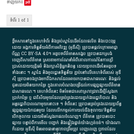
ទាញយក៖
pdf
ទំព័រ 1 of 1
ខ្លឹមសារ​នៅ​ក្នុង​គេហទំព័រ និង​គ្រប់​ស្នា​ដៃ​ដើម​ដែល​ផលិត​ និង​បោះពុម្ព​
ដោយ​ អង្គការ​ទិន្នន័យ​អំពី​ការអភិវឌ្ឍ​​ (អូ​ឌី​ស៊ី)​ ត្រូវ​បាន​ផ្តល់​ក្រោម​អាជ្ញា
ប័ណ្ណ​
CC BY-SA 4.0
។​ អត្ថបទ​ព័ត៌មាន​សង្ខេប​ ត្រូវ​បាន​ដកស្រង់​
ចេញពី​សារព័ត៌មាន ស្របតាមការ​ណែនាំ​អំពី​គោលការណ៍​នៃ​ការ​ប្រើ
ប្រាស់​ដោយ​យុត្តិធម៌​ និង​រក្សាសិទ្ធិអ្នកនិពន្ធ ដោយ​ប្រភពដើម​នៃ​​អត្ថបទ
ទាំង​នោះ​ ។​ ស្នាដៃ​ និង​មូលដ្ឋាន​ទិន្នន័យ ​ភ្ជាប់​នៅ​លើ​គេហទំព័រ​របស់​ អូ​ឌី​
ស៊ី​ ត្រូវ​បាន​ចងក្រង​មក​ពី​ឯកសារ​ដែល​អាច​រក​បានជា​សាធារណៈ​ និង​ផ្តល់​
ជូន​ដោយ​មិន​យក​កម្រៃ​ ក្នុង​គោលបំណង​បម្រើ​ដល់ការ​ផ្សព្វផ្សាយ​ព័ត៌មាន​
ជា​សាធារណៈ​។​ គេហទំព័រ​នេះ​ មិនមែន​ជា​សេវា​ស្រាវជ្រាវ​ដើម្បី​ស្វែងរក
ប្រាក់​កម្រៃ​ ឬ​ ជា​វិស័យ​មួយ​ដែល​គ្រប់គ្រង​ដោយ​ភ្នាក់ងារ​រដ្ឋាភិបាល​ និង ​
អន្តររដ្ឋាភិបាល​ណាមួយ​នោះ​ទេ ​។​ ទំព័រ​នេះ​ ត្រូវ​បាន​គ្រប់គ្រង​ដោយ​ប្រព័ន្ធ​
ផ្សព្វផ្សាយ​ឯកជន​មួយ​ ដែល​លើកកម្ពស់​ការ​យល់​ដឹង​ទូលាយ​/​ទិន្នន័យ​
បើក​ទូលាយ​ ដោយ​មិនស្វែង​រក​ផល​ចំណេញ​។​ ព័ត៌មាន​ ត្រូវ​បាន​បោះ
ផ្សាយ​ បន្ទាប់​ពី​ការ​មើល​ បញ្ជាក់​ និង​ផ្ទៀងផ្ទាត់​យ៉ាង​ហ្មត់ចត់​។​ យ៉ាងណា​
ក៏​ដោយ​ អូ​ឌី​ស៊ី​ មិន​អាច​ធានា​នូវ​ភាព​ត្រឹមត្រូវ​ ពេញលេញ​ ឬ​ភាព​ដែល​