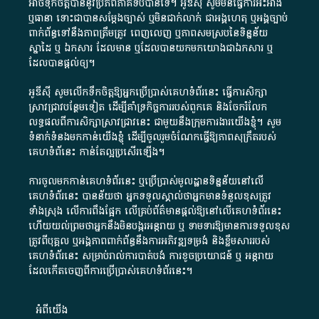
អាច​ទុកចិត្ត​បាននូវ​ប្រភព​ភាគី​ទី​បី​បាន​ទេ​។​ អូ​ឌី​ស៊ី​ សូម​មិន​ធ្វើការ​អះអាង​
ឬ​ធានា​ ទោះជា​បាន​សម្តែង​ច្បាស់​ ឬ​មិន​ជាក់លាក់​ ជា​អង្គហេតុ​ ឬ​អង្គច្បាប់​
ពាក់ព័ន្ធ​ទៅ​នឹង​ភាព​ត្រឹមត្រូវ​ ពេញលេញ​ ឬ​ភាព​សម​ស្រប​នៃ​ទិន្នន័យ​
ស្នាដៃ​ ឬ​ ឯកសារ​ ដែល​មាន​ ឬ​ដែល​បាន​យក​មក​យោង​ជា​ឯកសារ​ ឬ​
ដែល​បាន​ផ្តល់​ឲ្យ​។
អូឌីស៊ី សូមលើកទឹកចិត្តឱ្យអ្នកប្រើប្រាស់គេហទំព័រនេះ ធ្វើការសិក្សា
ស្រាវជ្រាវបន្ថែមទៀត ដើម្បីគាំទ្រកិច្ចការ​របស់ពួកគេ និងចែករំលែក
លទ្ធផលពីការសិក្សាស្រាវជ្រាវនេះ ជាមួយនឹងក្រុមការងារយើងខ្ញុំ។ សូម
ទំនាក់ទំនងមកកាន់យើងខ្ញុំ
ដើម្បីចូលរួមចំណែកធ្វើឱ្យភាពសុក្រឹតរបស់
គេហទំព័នេះ កាន់តែល្អប្រសើរឡើង។
ការចូលមកកាន់គេហទំព័រនេះ ឬប្រើប្រាស់មូលដ្ឋានទិន្នន័យនៅលើ
គេហទំព័រនេះ បានន័យថា អ្នកទទួលស្គាល់ថាអ្នកមានទំនួលខុសត្រូវ
ទាំងស្រុង លើការពឹងផ្អែក លើគ្រប់ព័ត៌មានផ្តល់ឱ្យនៅលើគេហទំព័រនេះ
ហើយយល់ព្រមថាអ្នកនឹងមិនបង្ករអន្តរាយ ឬ ទាមទារ​ឱ្យមានការទទួលខុស​
ត្រូវពីបុគ្គល ឬអង្គភាពពាក់ព័ន្ធនឹងការអភិវឌ្ឍទម្រង់ និងខ្លឹមសាររបស់
គេហទំព័រនេះ សម្រាប់រាល់ការបាត់បង់ ការខូចប្រយោជន៍ ឬ អន្តរាយ
ដែលកើតចេញពីការប្រើប្រាស់គេហទំព័រនេះ។
អំពី​យើង​