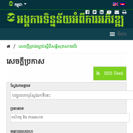
កម្ពុជា
/
សេចក្តីព្រាងច្បាប់​ស្តី​ពី​សន្តិសុខ​សាយ​ប័​រ
សេចក្តីប្រកាស
RSS Feed
ស្វែងរកអត្ថបទ
ប្រធានបទ
ចន្លោះពេលវេលា