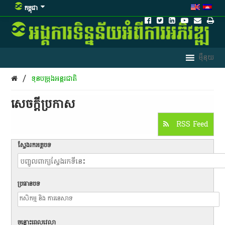
កម្ពុជា
/
ទុនបម្រុងអន្តរជាតិ
សេចក្តីប្រកាស
RSS Feed
ស្វែងរកអត្ថបទ
ប្រធានបទ
ចន្លោះពេលវេលា