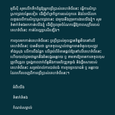
អូឌីស៊ី សូមលើកទឹកចិត្តឱ្យអ្នកប្រើប្រាស់គេហទំព័រនេះ ធ្វើការសិក្សា
ស្រាវជ្រាវបន្ថែមទៀត ដើម្បីគាំទ្រកិច្ចការ​របស់ពួកគេ និងចែករំលែក
លទ្ធផលពីការសិក្សាស្រាវជ្រាវនេះ ជាមួយនឹងក្រុមការងារយើងខ្ញុំ។ សូម
ទំនាក់ទំនងមកកាន់យើងខ្ញុំ
ដើម្បីចូលរួមចំណែកធ្វើឱ្យភាពសុក្រឹតរបស់
គេហទំព័នេះ កាន់តែល្អប្រសើរឡើង។
ការចូលមកកាន់គេហទំព័រនេះ ឬប្រើប្រាស់មូលដ្ឋានទិន្នន័យនៅលើ
គេហទំព័រនេះ បានន័យថា អ្នកទទួលស្គាល់ថាអ្នកមានទំនួលខុសត្រូវ
ទាំងស្រុង លើការពឹងផ្អែក លើគ្រប់ព័ត៌មានផ្តល់ឱ្យនៅលើគេហទំព័រនេះ
ហើយយល់ព្រមថាអ្នកនឹងមិនបង្ករអន្តរាយ ឬ ទាមទារ​ឱ្យមានការទទួលខុស​
ត្រូវពីបុគ្គល ឬអង្គភាពពាក់ព័ន្ធនឹងការអភិវឌ្ឍទម្រង់ និងខ្លឹមសាររបស់
គេហទំព័រនេះ សម្រាប់រាល់ការបាត់បង់ ការខូចប្រយោជន៍ ឬ អន្តរាយ
ដែលកើតចេញពីការប្រើប្រាស់គេហទំព័រនេះ។
អំពី​យើង​
ទំនាក់ទំនង
កំណត់សម្គាល់