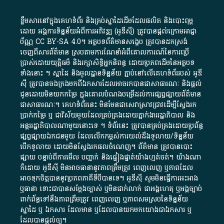
ខ្លឹមសារ​នៅ​ក្នុង​គេហទំព័រ និង​គ្រប់​ស្នា​ដៃ​ដើម​ដែល​ផលិត​ និង​បោះពុម្ព​
ដោយ​ អង្គការ​ទិន្នន័យ​អំពី​ការអភិវឌ្ឍ​​ (អូ​ឌី​ស៊ី)​ ត្រូវ​បាន​ផ្តល់​ក្រោម​អាជ្ញា
ប័ណ្ណ​
CC BY-SA 4.0
។​ អត្ថបទ​ព័ត៌មាន​សង្ខេប​ ត្រូវ​បាន​ដកស្រង់​
ចេញពី​សារព័ត៌មាន ស្របតាមការ​ណែនាំ​អំពី​គោលការណ៍​នៃ​ការ​ប្រើ
ប្រាស់​ដោយ​យុត្តិធម៌​ និង​រក្សាសិទ្ធិអ្នកនិពន្ធ ដោយ​ប្រភពដើម​នៃ​​អត្ថបទ
ទាំង​នោះ​ ។​ ស្នាដៃ​ និង​មូលដ្ឋាន​ទិន្នន័យ ​ភ្ជាប់​នៅ​លើ​គេហទំព័រ​របស់​ អូ​ឌី​
ស៊ី​ ត្រូវ​បាន​ចងក្រង​មក​ពី​ឯកសារ​ដែល​អាច​រក​បានជា​សាធារណៈ​ និង​ផ្តល់​
ជូន​ដោយ​មិន​យក​កម្រៃ​ ក្នុង​គោលបំណង​បម្រើ​ដល់ការ​ផ្សព្វផ្សាយ​ព័ត៌មាន​
ជា​សាធារណៈ​។​ គេហទំព័រ​នេះ​ មិនមែន​ជា​សេវា​ស្រាវជ្រាវ​ដើម្បី​ស្វែងរក
ប្រាក់​កម្រៃ​ ឬ​ ជា​វិស័យ​មួយ​ដែល​គ្រប់គ្រង​ដោយ​ភ្នាក់ងារ​រដ្ឋាភិបាល​ និង ​
អន្តររដ្ឋាភិបាល​ណាមួយ​នោះ​ទេ ​។​ ទំព័រ​នេះ​ ត្រូវ​បាន​គ្រប់គ្រង​ដោយ​ប្រព័ន្ធ​
ផ្សព្វផ្សាយ​ឯកជន​មួយ​ ដែល​លើកកម្ពស់​ការ​យល់​ដឹង​ទូលាយ​/​ទិន្នន័យ​
បើក​ទូលាយ​ ដោយ​មិនស្វែង​រក​ផល​ចំណេញ​។​ ព័ត៌មាន​ ត្រូវ​បាន​បោះ
ផ្សាយ​ បន្ទាប់​ពី​ការ​មើល​ បញ្ជាក់​ និង​ផ្ទៀងផ្ទាត់​យ៉ាង​ហ្មត់ចត់​។​ យ៉ាងណា​
ក៏​ដោយ​ អូ​ឌី​ស៊ី​ មិន​អាច​ធានា​នូវ​ភាព​ត្រឹមត្រូវ​ ពេញលេញ​ ឬ​ភាព​ដែល​
អាច​ទុកចិត្ត​បាននូវ​ប្រភព​ភាគី​ទី​បី​បាន​ទេ​។​ អូ​ឌី​ស៊ី​ សូម​មិន​ធ្វើការ​អះអាង​
ឬ​ធានា​ ទោះជា​បាន​សម្តែង​ច្បាស់​ ឬ​មិន​ជាក់លាក់​ ជា​អង្គហេតុ​ ឬ​អង្គច្បាប់​
ពាក់ព័ន្ធ​ទៅ​នឹង​ភាព​ត្រឹមត្រូវ​ ពេញលេញ​ ឬ​ភាព​សម​ស្រប​នៃ​ទិន្នន័យ​
ស្នាដៃ​ ឬ​ ឯកសារ​ ដែល​មាន​ ឬ​ដែល​បាន​យក​មក​យោង​ជា​ឯកសារ​ ឬ​
ដែល​បាន​ផ្តល់​ឲ្យ​។