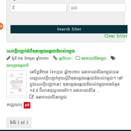
Clear filter
សេចក្តី​បញ្ជាក់​អំពី​ទុនបម្រុង​អន្តរជាតិ​របស់​កម្ពុជា​
ថ្ងៃទី ២៣ ខែកក្កដា ឆ្នាំ២០២០
រដ្ឋាភិបាល
ធនាគារជាតិនៃកម្ពុជា
ទុនបម្រុងអន្តរជាតិ
​នៅ​ថ្ងៃ​ទី​២៣​ ខែកក្កដា​ ឆ្នាំ​២០២០​ ធនាគារជាតិ​នៃ​កម្ពុជា​បាន​
ចេញ​សេចក្តី​បញ្ជាក់​មួយ​ស្តី​ពី​ទុនបម្រុង​អន្តរជាតិ​របស់​កម្ពុជា​។​ នៅ​
ក្នុង​សេចក្តី​បញ្ជាក់​នេះ​ ទុនបម្រុង​អន្តរជាតិ​របស់​កម្ពុជា​មាន​ចំនួន​
១៩,៥​ ប៊ី​លាន​ដុល្លា​អា​មេ​រិ​ក​។​ ធនាគារជាតិ​នៃ
...

ធនាគារជាតិនៃកម្ពុជា
ទាញយក៖
pdf
ទំព័រ 1 of 1