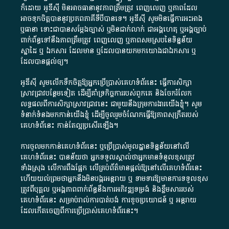
ក៏​ដោយ​ អូ​ឌី​ស៊ី​ មិន​អាច​ធានា​នូវ​ភាព​ត្រឹមត្រូវ​ ពេញលេញ​ ឬ​ភាព​ដែល​
អាច​ទុកចិត្ត​បាននូវ​ប្រភព​ភាគី​ទី​បី​បាន​ទេ​។​ អូ​ឌី​ស៊ី​ សូម​មិន​ធ្វើការ​អះអាង​
ឬ​ធានា​ ទោះជា​បាន​សម្តែង​ច្បាស់​ ឬ​មិន​ជាក់លាក់​ ជា​អង្គហេតុ​ ឬ​អង្គច្បាប់​
ពាក់ព័ន្ធ​ទៅ​នឹង​ភាព​ត្រឹមត្រូវ​ ពេញលេញ​ ឬ​ភាព​សម​ស្រប​នៃ​ទិន្នន័យ​
ស្នាដៃ​ ឬ​ ឯកសារ​ ដែល​មាន​ ឬ​ដែល​បាន​យក​មក​យោង​ជា​ឯកសារ​ ឬ​
ដែល​បាន​ផ្តល់​ឲ្យ​។
អូឌីស៊ី សូមលើកទឹកចិត្តឱ្យអ្នកប្រើប្រាស់គេហទំព័រនេះ ធ្វើការសិក្សា
ស្រាវជ្រាវបន្ថែមទៀត ដើម្បីគាំទ្រកិច្ចការ​របស់ពួកគេ និងចែករំលែក
លទ្ធផលពីការសិក្សាស្រាវជ្រាវនេះ ជាមួយនឹងក្រុមការងារយើងខ្ញុំ។ សូម
ទំនាក់ទំនងមកកាន់យើងខ្ញុំ
ដើម្បីចូលរួមចំណែកធ្វើឱ្យភាពសុក្រឹតរបស់
គេហទំព័នេះ កាន់តែល្អប្រសើរឡើង។
ការចូលមកកាន់គេហទំព័រនេះ ឬប្រើប្រាស់មូលដ្ឋានទិន្នន័យនៅលើ
គេហទំព័រនេះ បានន័យថា អ្នកទទួលស្គាល់ថាអ្នកមានទំនួលខុសត្រូវ
ទាំងស្រុង លើការពឹងផ្អែក លើគ្រប់ព័ត៌មានផ្តល់ឱ្យនៅលើគេហទំព័រនេះ
ហើយយល់ព្រមថាអ្នកនឹងមិនបង្ករអន្តរាយ ឬ ទាមទារ​ឱ្យមានការទទួលខុស​
ត្រូវពីបុគ្គល ឬអង្គភាពពាក់ព័ន្ធនឹងការអភិវឌ្ឍទម្រង់ និងខ្លឹមសាររបស់
គេហទំព័រនេះ សម្រាប់រាល់ការបាត់បង់ ការខូចប្រយោជន៍ ឬ អន្តរាយ
ដែលកើតចេញពីការប្រើប្រាស់គេហទំព័រនេះ។