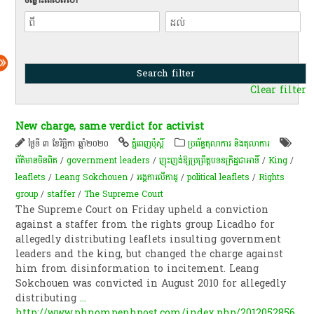
Clear filter
New charge, same verdict for activist
ថ្ងៃទី ៣ ខែវិច្ឆិកា ឆ្នាំ២០២០
ភ្នំពេញប៉ុស្តិ៍
ប្រព័ន្ធតុលាការ និងតុលាការ
ព័ត៌មាន​មិន​ពិត
/
government leaders
/
ញុះញង់​ឱ្យ​ប្រព្រឹត្ត​បទឧក្រិដ្ឋ​ជាអាទិ៍
/
King
/
leaflets
/
Leang Sokchouen
/
អង្គការលីកាដូ
/
political leaflets
/
Rights
group
/
staffer
/
The Supreme Court
The Supreme Court on Friday upheld a conviction
against a staffer from the rights group Licadho for
allegedly distributing leaflets insulting government
leaders and the king, but changed the charge against
him from disinformation to incitement. Leang
Sokchouen was convicted in August 2010 for allegedly
distributing
...
http://www.phnompenhpost.com/index.php/2012052856