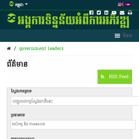
កម្ពុជា
/
government leaders
ព័ត៌មាន​
RSS Feed
ស្វែងរកអត្ថបទ
ប្រធានបទ
ចន្លោះពេលវេលា