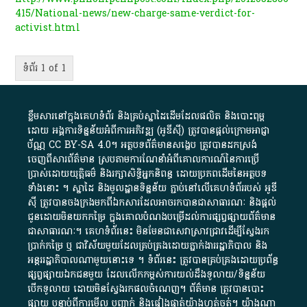
415/National-news/new-charge-same-verdict-for-
activist.html
ទំព័រ 1 of 1
ខ្លឹមសារ​នៅ​ក្នុង​គេហទំព័រ និង​គ្រប់​ស្នា​ដៃ​ដើម​ដែល​ផលិត​ និង​បោះពុម្ព​
ដោយ​ អង្គការ​ទិន្នន័យ​អំពី​ការអភិវឌ្ឍ​​ (អូ​ឌី​ស៊ី)​ ត្រូវ​បាន​ផ្តល់​ក្រោម​អាជ្ញា
ប័ណ្ណ​
CC BY-SA 4.0
។​ អត្ថបទ​ព័ត៌មាន​សង្ខេប​ ត្រូវ​បាន​ដកស្រង់​
ចេញពី​សារព័ត៌មាន ស្របតាមការ​ណែនាំ​អំពី​គោលការណ៍​នៃ​ការ​ប្រើ
ប្រាស់​ដោយ​យុត្តិធម៌​ និង​រក្សាសិទ្ធិអ្នកនិពន្ធ ដោយ​ប្រភពដើម​នៃ​​អត្ថបទ
ទាំង​នោះ​ ។​ ស្នាដៃ​ និង​មូលដ្ឋាន​ទិន្នន័យ ​ភ្ជាប់​នៅ​លើ​គេហទំព័រ​របស់​ អូ​ឌី​
ស៊ី​ ត្រូវ​បាន​ចងក្រង​មក​ពី​ឯកសារ​ដែល​អាច​រក​បានជា​សាធារណៈ​ និង​ផ្តល់​
ជូន​ដោយ​មិន​យក​កម្រៃ​ ក្នុង​គោលបំណង​បម្រើ​ដល់ការ​ផ្សព្វផ្សាយ​ព័ត៌មាន​
ជា​សាធារណៈ​។​ គេហទំព័រ​នេះ​ មិនមែន​ជា​សេវា​ស្រាវជ្រាវ​ដើម្បី​ស្វែងរក
ប្រាក់​កម្រៃ​ ឬ​ ជា​វិស័យ​មួយ​ដែល​គ្រប់គ្រង​ដោយ​ភ្នាក់ងារ​រដ្ឋាភិបាល​ និង ​
អន្តររដ្ឋាភិបាល​ណាមួយ​នោះ​ទេ ​។​ ទំព័រ​នេះ​ ត្រូវ​បាន​គ្រប់គ្រង​ដោយ​ប្រព័ន្ធ​
ផ្សព្វផ្សាយ​ឯកជន​មួយ​ ដែល​លើកកម្ពស់​ការ​យល់​ដឹង​ទូលាយ​/​ទិន្នន័យ​
បើក​ទូលាយ​ ដោយ​មិនស្វែង​រក​ផល​ចំណេញ​។​ ព័ត៌មាន​ ត្រូវ​បាន​បោះ
ផ្សាយ​ បន្ទាប់​ពី​ការ​មើល​ បញ្ជាក់​ និង​ផ្ទៀងផ្ទាត់​យ៉ាង​ហ្មត់ចត់​។​ យ៉ាងណា​