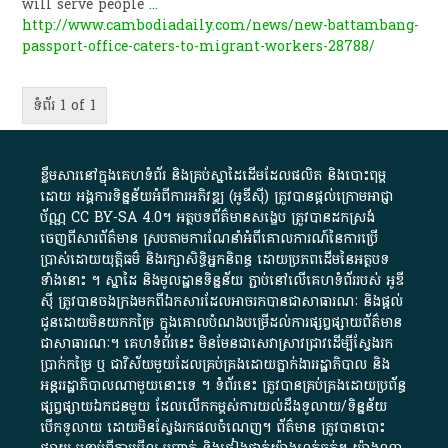
will serve people
...
http://www.cambodiadaily.com/news/new-battambang-
passport-office-caters-to-migrant-workers-28788/
ទំព័រ 1 of 1
ខ្លឹមសារ​នៅ​ក្នុង​គេហទំព័រ និង​គ្រប់​ស្នា​ដៃ​ដើម​ដែល​ផលិត​ និង​បោះពុម្ព​
ដោយ​ អង្គការ​ទិន្នន័យ​អំពី​ការអភិវឌ្ឍ​​ (អូ​ឌី​ស៊ី)​ ត្រូវ​បាន​ផ្តល់​ក្រោម​អាជ្ញា
ប័ណ្ណ​
CC BY-SA 4.0
។​ អត្ថបទ​ព័ត៌មាន​សង្ខេប​ ត្រូវ​បាន​ដកស្រង់​
ចេញពី​សារព័ត៌មាន ស្របតាមការ​ណែនាំ​អំពី​គោលការណ៍​នៃ​ការ​ប្រើ
ប្រាស់​ដោយ​យុត្តិធម៌​ និង​រក្សាសិទ្ធិអ្នកនិពន្ធ ដោយ​ប្រភពដើម​នៃ​​អត្ថបទ
ទាំង​នោះ​ ។​ ស្នាដៃ​ និង​មូលដ្ឋាន​ទិន្នន័យ ​ភ្ជាប់​នៅ​លើ​គេហទំព័រ​របស់​ អូ​ឌី​
ស៊ី​ ត្រូវ​បាន​ចងក្រង​មក​ពី​ឯកសារ​ដែល​អាច​រក​បានជា​សាធារណៈ​ និង​ផ្តល់​
ជូន​ដោយ​មិន​យក​កម្រៃ​ ក្នុង​គោលបំណង​បម្រើ​ដល់ការ​ផ្សព្វផ្សាយ​ព័ត៌មាន​
ជា​សាធារណៈ​។​ គេហទំព័រ​នេះ​ មិនមែន​ជា​សេវា​ស្រាវជ្រាវ​ដើម្បី​ស្វែងរក
ប្រាក់​កម្រៃ​ ឬ​ ជា​វិស័យ​មួយ​ដែល​គ្រប់គ្រង​ដោយ​ភ្នាក់ងារ​រដ្ឋាភិបាល​ និង ​
អន្តររដ្ឋាភិបាល​ណាមួយ​នោះ​ទេ ​។​ ទំព័រ​នេះ​ ត្រូវ​បាន​គ្រប់គ្រង​ដោយ​ប្រព័ន្ធ​
ផ្សព្វផ្សាយ​ឯកជន​មួយ​ ដែល​លើកកម្ពស់​ការ​យល់​ដឹង​ទូលាយ​/​ទិន្នន័យ​
បើក​ទូលាយ​ ដោយ​មិនស្វែង​រក​ផល​ចំណេញ​។​ ព័ត៌មាន​ ត្រូវ​បាន​បោះ