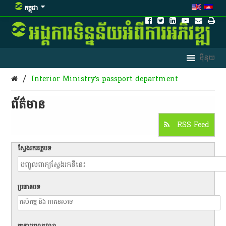
កម្ពុជា
/
Interior Ministry’s passport department
ព័ត៌មាន​
RSS Feed
ស្វែងរកអត្ថបទ
ប្រធានបទ
ចន្លោះពេលវេលា