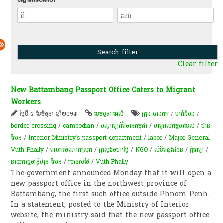
Clear filter
New Battambang Passport Office Caters to Migrant
Workers
ថ្ងៃទី ៥ ខែមិថុនា ឆ្នាំ២០១៣
ខេមបូឌា ដេលី
ក្រុង បាងកក
/
បាត់ដំបង
/
border crossing
/
cambodian
/
បណ្ដាញ​​​​​​ព័ត៌មាន​​​​​​កម្ពុជា
/
ហត្ថពលកម្ម​បរទេស
/
ហ៊ុន
សែន
/
Interior Ministry’s passport department
/
labor
/
Major General
Vuth Phally
/
ពលករចំណាកស្រុក
/
ក្រសួងមហាផ្ទៃ
/
NGO
/
លិខិត​ឆ្លងដែន​
/
ភ្នំពេញ
/
នាយករដ្ឋមន្ត្រីហ៊ុន សែន
/
ប្រទេសថៃ
/
Vuth Phally
The government announced Monday that it will open a
new passport office in the northwest province of
Battambang, the first such office outside Phnom Penh.
In a statement, posted to the Ministry of Interior
website, the ministry said that the new passport office