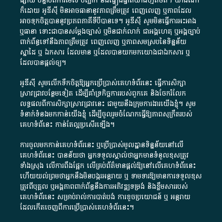
ផ្សាយ​ បន្ទាប់​ពី​ការ​មើល​ បញ្ជាក់​ និង​ផ្ទៀងផ្ទាត់​យ៉ាង​ហ្មត់ចត់​។​ យ៉ាងណា​
ក៏​ដោយ​ អូ​ឌី​ស៊ី​ មិន​អាច​ធានា​នូវ​ភាព​ត្រឹមត្រូវ​ ពេញលេញ​ ឬ​ភាព​ដែល​
អាច​ទុកចិត្ត​បាននូវ​ប្រភព​ភាគី​ទី​បី​បាន​ទេ​។​ អូ​ឌី​ស៊ី​ សូម​មិន​ធ្វើការ​អះអាង​
ឬ​ធានា​ ទោះជា​បាន​សម្តែង​ច្បាស់​ ឬ​មិន​ជាក់លាក់​ ជា​អង្គហេតុ​ ឬ​អង្គច្បាប់​
ពាក់ព័ន្ធ​ទៅ​នឹង​ភាព​ត្រឹមត្រូវ​ ពេញលេញ​ ឬ​ភាព​សម​ស្រប​នៃ​ទិន្នន័យ​
ស្នាដៃ​ ឬ​ ឯកសារ​ ដែល​មាន​ ឬ​ដែល​បាន​យក​មក​យោង​ជា​ឯកសារ​ ឬ​
ដែល​បាន​ផ្តល់​ឲ្យ​។
អូឌីស៊ី សូមលើកទឹកចិត្តឱ្យអ្នកប្រើប្រាស់គេហទំព័រនេះ ធ្វើការសិក្សា
ស្រាវជ្រាវបន្ថែមទៀត ដើម្បីគាំទ្រកិច្ចការ​របស់ពួកគេ និងចែករំលែក
លទ្ធផលពីការសិក្សាស្រាវជ្រាវនេះ ជាមួយនឹងក្រុមការងារយើងខ្ញុំ។ សូម
ទំនាក់ទំនងមកកាន់យើងខ្ញុំ
ដើម្បីចូលរួមចំណែកធ្វើឱ្យភាពសុក្រឹតរបស់
គេហទំព័នេះ កាន់តែល្អប្រសើរឡើង។
ការចូលមកកាន់គេហទំព័រនេះ ឬប្រើប្រាស់មូលដ្ឋានទិន្នន័យនៅលើ
គេហទំព័រនេះ បានន័យថា អ្នកទទួលស្គាល់ថាអ្នកមានទំនួលខុសត្រូវ
ទាំងស្រុង លើការពឹងផ្អែក លើគ្រប់ព័ត៌មានផ្តល់ឱ្យនៅលើគេហទំព័រនេះ
ហើយយល់ព្រមថាអ្នកនឹងមិនបង្ករអន្តរាយ ឬ ទាមទារ​ឱ្យមានការទទួលខុស​
ត្រូវពីបុគ្គល ឬអង្គភាពពាក់ព័ន្ធនឹងការអភិវឌ្ឍទម្រង់ និងខ្លឹមសាររបស់
គេហទំព័រនេះ សម្រាប់រាល់ការបាត់បង់ ការខូចប្រយោជន៍ ឬ អន្តរាយ
ដែលកើតចេញពីការប្រើប្រាស់គេហទំព័រនេះ។