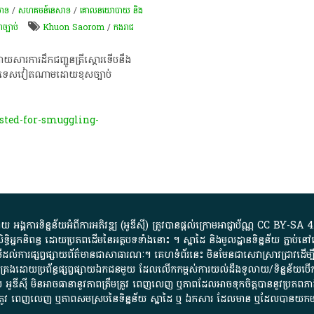
សាទ​
/
សហគមន៍នេសាទ
/
គោលនយោបាយ និង
ច្បាប់
Khuon Saorom
/
កងរាជ​
ំង ដោយសារការដឹកជញ្ជូនត្រីស្តោរទើបនឹង
ប្រទេសវៀតណាមដោយខុសច្បាប់
sted-for-smuggling-
្គការ​ទិន្នន័យ​អំពី​ការអភិវឌ្ឍ​​ (អូ​ឌី​ស៊ី)​ ត្រូវ​បាន​ផ្តល់​ក្រោម​អាជ្ញាប័ណ្ណ​
CC BY-SA 4
ធិអ្នកនិពន្ធ ដោយ​ប្រភពដើម​នៃ​​អត្ថបទទាំង​នោះ​ ។​ ស្នាដៃ​ និង​មូលដ្ឋាន​ទិន្នន័យ ​ភ្ជាប់​នៅ​
ការ​ផ្សព្វផ្សាយ​ព័ត៌មាន​ជា​សាធារណៈ​។​ គេហទំព័រ​នេះ​ មិនមែន​ជា​សេវា​ស្រាវជ្រាវ​ដើម្បី​ស្វ
​គ្រប់គ្រង​ដោយ​ប្រព័ន្ធ​ផ្សព្វផ្សាយ​ឯកជន​មួយ​ ដែល​លើកកម្ពស់​ការ​យល់​ដឹង​ទូលាយ​/​ទិន្នន
 អូ​ឌី​ស៊ី​ មិន​អាច​ធានា​នូវ​ភាព​ត្រឹមត្រូវ​ ពេញលេញ​ ឬ​ភាព​ដែល​អាច​ទុកចិត្ត​បាននូវ​ប្រភព​ភាគី​
ព​ត្រឹមត្រូវ​ ពេញលេញ​ ឬ​ភាព​សម​ស្រប​នៃ​ទិន្នន័យ​ ស្នាដៃ​ ឬ​ ឯកសារ​ ដែល​មាន​ ឬ​ដែល​បាន​យ