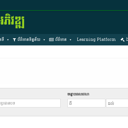
នទី
ព័ត៌មានទិន្នន័យ
ព័ត៌មាន
Learning Platform
ឯ
ចន្លោះពេលវេលា