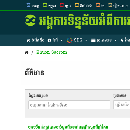
មេគង្គ
កម្ពុជា
ឡាវ
មីយ៉ាន់ម៉ា
ថៃ
វៀតណាម
ទំព័រដើម
អំពី
SDG
ប្រធានបទ
ផែ
/
Khuon Saorom
ព័ត៌មាន​
ស្វែងរកអត្ថបទ
ប្រធានបទ
បុរសបីនាក់ត្រូវបានចាប់ខ្លួនពីបទរត់ពន្ធត្រីស្តោរពីព្រំដែន