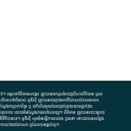
.0
។​ អត្ថបទ​ព័ត៌មាន​សង្ខេប​ ត្រូវ​បាន​ដកស្រង់​ចេញពី​សារព័ត៌មាន ស្រប
លើ​គេហទំព័រ​របស់​ អូ​ឌី​ស៊ី​ ត្រូវ​បាន​ចងក្រង​មក​ពី​ឯកសារ​ដែល​អាច​រក​
ែងរកប្រាក់​កម្រៃ​ ឬ​ ជា​វិស័យ​មួយ​ដែល​គ្រប់គ្រង​ដោយ​ភ្នាក់ងារ​
័យ​បើក​ទូលាយ​ ដោយ​មិនស្វែង​រក​ផល​ចំណេញ​។​ ព័ត៌មាន​ ត្រូវ​បាន​បោះផ្សាយ​
ទី​បី​បាន​ទេ​។​ អូ​ឌី​ស៊ី​ សូម​មិន​ធ្វើការ​អះអាង​ ឬ​ធានា​ ទោះជា​បាន​សម្តែង​
ក​មក​យោង​ជា​ឯកសារ​ ឬ​ដែល​បាន​ផ្តល់​ឲ្យ​។