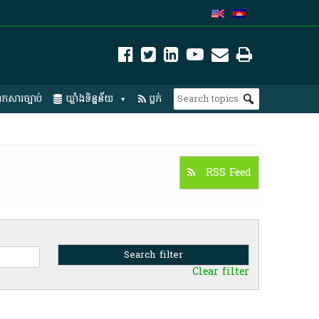
កសារច្បាប់
ឃ្លាំងទិន្នន័យ
ប្លក់
RSS Feed
Clear filter