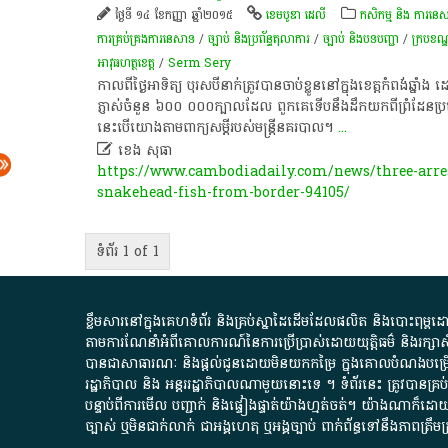
ថ្ងៃទី ១៤ ខែកញ្ញា ឆ្នាំ២០១៥
ខេមបូឌា ដេលី
កសិកម្ម​ និង​ ការ​នេ​
ការគ្រប់គ្រងការនេសាទ
/
ច្បាប់ និងប្រព័ន្ធតុលាការ
/
ច្បាប់ និងបទបញ្ជា
/
ក្របខណ្ឌ
អាវុធហត្ថ​ខេត្ត​
/
Serm Sery
កាលពីថ្ងៃអាទិត្យ បុរសបីនាក់ត្រូវបានចាប់ខ្លួននៅក្នុងខេត្តកំពង់ឆ្នា
ភ្ញាស់ចំនួន ៦០០ ០០០ក្បាលដែល ពួកគេទើបនឹងដឹកយកពីព្រំដែន
នេះបើយោងតាមពាក្យសម្តីរបស់មន្ត្រីនគរបាល។
...

ខេង​ សុធា​
https://www.cambodiadaily.com/news/three-arre
snakehead-fish-from-border-94105/
ទំព័រ 1 of 1
ខ្លឹមសារ​នៅ​ក្នុង​គេហទំព័រ និង​គ្រប់​ស្នា​ដៃ​ដើម​ដែល​ផលិត​ និង​បោះពុម្ព​ដោយ​ អង
តាមការ​ណែនាំ​អំពី​គោលការណ៍​នៃ​ការ​ប្រើប្រាស់​ដោយ​យុត្តិធម៌​ និង​រក្សាសិទ្
បានជា​សាធារណៈ​ និង​ផ្តល់​ជូន​ដោយ​មិន​យក​កម្រៃ​ ក្នុង​គោលបំណង​បម្រើ​ដល់
រដ្ឋាភិបាល​ និង ​អន្តររដ្ឋាភិបាល​ណាមួយ​នោះ​ទេ ​។​ ទំព័រ​នេះ​ ត្រូវ​បាន
បន្ទាប់​ពី​ការ​មើល​ បញ្ជាក់​ និង​ផ្ទៀងផ្ទាត់​យ៉ាង​ហ្មត់ចត់​។​ យ៉ាងណា​ក៏​ដោយ​
ច្បាស់​ ឬ​មិន​ជាក់លាក់​ ជា​អង្គហេតុ​ ឬ​អង្គច្បាប់​ ពាក់ព័ន្ធ​ទៅ​នឹង​ភា