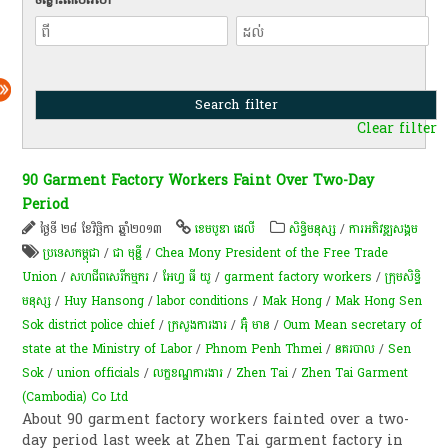
Clear filter
90 Garment Factory Workers Faint Over Two-Day
Period
ថ្ងៃទី ២៨ ខែវិច្ឆិកា ឆ្នាំ២០១៣
ខេមបូឌា ដេលី
សិទ្ធិមនុស្ស
/
ការ​អភិវឌ្ឍ​សង្គម
ប្រទេសកម្ពុជា
/
ជា​ មុន្នី
/
Chea Mony President of the Free Trade
Union
/
សហជីពសេរីកម្មករ
/
អែហ្វ ធី យូ
/
garment factory workers
/
ក្រុមសិទ្ធិ
មនុស្ស
/
Huy Hansong
/
labor conditions
/
Mak Hong
/
Mak Hong Sen
Sok district police chief
/
ក្រសួងការងារ
/
អ៊ុំ មាន
/
Oum Mean secretary of
state at the Ministry of Labor
/
Phnom Penh Thmei
/
នគរបាល
/
Sen
Sok
/
union officials
/
លក្ខខណ្ឌ​ការងារ​
/
Zhen Tai
/
Zhen Tai Garment
(Cambodia) Co Ltd
About 90 garment factory workers fainted over a two-
day period last week at Zhen Tai garment factory in