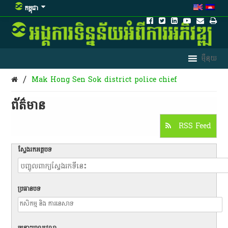
កម្ពុជា
/
Mak Hong Sen Sok district police chief
ព័ត៌មាន​
RSS Feed
ស្វែងរកអត្ថបទ
ប្រធានបទ
ចន្លោះពេលវេលា