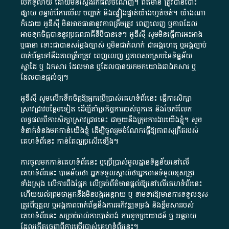
បើក​ទូលាយ​ ដោយ​មិនស្វែង​រក​ផល​ចំណេញ​។​ ព័ត៌មាន​ ត្រូវ​បាន​បោះ
ផ្សាយ​ បន្ទាប់​ពី​ការ​មើល​ បញ្ជាក់​ និង​ផ្ទៀងផ្ទាត់​យ៉ាង​ហ្មត់ចត់​។​ យ៉ាងណា​
ក៏​ដោយ​ អូ​ឌី​ស៊ី​ មិន​អាច​ធានា​នូវ​ភាព​ត្រឹមត្រូវ​ ពេញលេញ​ ឬ​ភាព​ដែល​
អាច​ទុកចិត្ត​បាននូវ​ប្រភព​ភាគី​ទី​បី​បាន​ទេ​។​ អូ​ឌី​ស៊ី​ សូម​មិន​ធ្វើការ​អះអាង​
ឬ​ធានា​ ទោះជា​បាន​សម្តែង​ច្បាស់​ ឬ​មិន​ជាក់លាក់​ ជា​អង្គហេតុ​ ឬ​អង្គច្បាប់​
ពាក់ព័ន្ធ​ទៅ​នឹង​ភាព​ត្រឹមត្រូវ​ ពេញលេញ​ ឬ​ភាព​សម​ស្រប​នៃ​ទិន្នន័យ​
ស្នាដៃ​ ឬ​ ឯកសារ​ ដែល​មាន​ ឬ​ដែល​បាន​យក​មក​យោង​ជា​ឯកសារ​ ឬ​
ដែល​បាន​ផ្តល់​ឲ្យ​។
អូឌីស៊ី សូមលើកទឹកចិត្តឱ្យអ្នកប្រើប្រាស់គេហទំព័រនេះ ធ្វើការសិក្សា
ស្រាវជ្រាវបន្ថែមទៀត ដើម្បីគាំទ្រកិច្ចការ​របស់ពួកគេ និងចែករំលែក
លទ្ធផលពីការសិក្សាស្រាវជ្រាវនេះ ជាមួយនឹងក្រុមការងារយើងខ្ញុំ។ សូម
ទំនាក់ទំនងមកកាន់យើងខ្ញុំ
ដើម្បីចូលរួមចំណែកធ្វើឱ្យភាពសុក្រឹតរបស់
គេហទំព័នេះ កាន់តែល្អប្រសើរឡើង។
ការចូលមកកាន់គេហទំព័រនេះ ឬប្រើប្រាស់មូលដ្ឋានទិន្នន័យនៅលើ
គេហទំព័រនេះ បានន័យថា អ្នកទទួលស្គាល់ថាអ្នកមានទំនួលខុសត្រូវ
ទាំងស្រុង លើការពឹងផ្អែក លើគ្រប់ព័ត៌មានផ្តល់ឱ្យនៅលើគេហទំព័រនេះ
ហើយយល់ព្រមថាអ្នកនឹងមិនបង្ករអន្តរាយ ឬ ទាមទារ​ឱ្យមានការទទួលខុស​
ត្រូវពីបុគ្គល ឬអង្គភាពពាក់ព័ន្ធនឹងការអភិវឌ្ឍទម្រង់ និងខ្លឹមសាររបស់
គេហទំព័រនេះ សម្រាប់រាល់ការបាត់បង់ ការខូចប្រយោជន៍ ឬ អន្តរាយ
ដែលកើតចេញពីការប្រើប្រាស់គេហទំព័រនេះ។