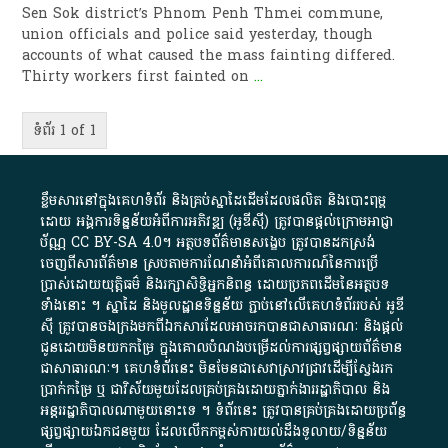
Sen Sok district’s Phnom Penh Thmei commune,
union officials and police said yesterday, though
accounts of what caused the mass fainting differed.
Thirty workers first fainted on
...
ទំព័រ 1 of 1
ខ្លឹមសារ​នៅ​ក្នុង​គេហទំព័រ និង​គ្រប់​ស្នា​ដៃ​ដើម​ដែល​ផលិត​ និង​បោះពុម្ព​
ដោយ​ អង្គការ​ទិន្នន័យ​អំពី​ការអភិវឌ្ឍ​​ (អូ​ឌី​ស៊ី)​ ត្រូវ​បាន​ផ្តល់​ក្រោម​អាជ្ញា
ប័ណ្ណ​
CC BY-SA 4.0
។​ អត្ថបទ​ព័ត៌មាន​សង្ខេប​ ត្រូវ​បាន​ដកស្រង់​
ចេញពី​សារព័ត៌មាន ស្របតាមការ​ណែនាំ​អំពី​គោលការណ៍​នៃ​ការ​ប្រើ
ប្រាស់​ដោយ​យុត្តិធម៌​ និង​រក្សាសិទ្ធិអ្នកនិពន្ធ ដោយ​ប្រភពដើម​នៃ​​អត្ថបទ
ទាំង​នោះ​ ។​ ស្នាដៃ​ និង​មូលដ្ឋាន​ទិន្នន័យ ​ភ្ជាប់​នៅ​លើ​គេហទំព័រ​របស់​ អូ​ឌី​
ស៊ី​ ត្រូវ​បាន​ចងក្រង​មក​ពី​ឯកសារ​ដែល​អាច​រក​បានជា​សាធារណៈ​ និង​ផ្តល់​
ជូន​ដោយ​មិន​យក​កម្រៃ​ ក្នុង​គោលបំណង​បម្រើ​ដល់ការ​ផ្សព្វផ្សាយ​ព័ត៌មាន​
ជា​សាធារណៈ​។​ គេហទំព័រ​នេះ​ មិនមែន​ជា​សេវា​ស្រាវជ្រាវ​ដើម្បី​ស្វែងរក
ប្រាក់​កម្រៃ​ ឬ​ ជា​វិស័យ​មួយ​ដែល​គ្រប់គ្រង​ដោយ​ភ្នាក់ងារ​រដ្ឋាភិបាល​ និង ​
អន្តររដ្ឋាភិបាល​ណាមួយ​នោះ​ទេ ​។​ ទំព័រ​នេះ​ ត្រូវ​បាន​គ្រប់គ្រង​ដោយ​ប្រព័ន្ធ​
ផ្សព្វផ្សាយ​ឯកជន​មួយ​ ដែល​លើកកម្ពស់​ការ​យល់​ដឹង​ទូលាយ​/​ទិន្នន័យ​