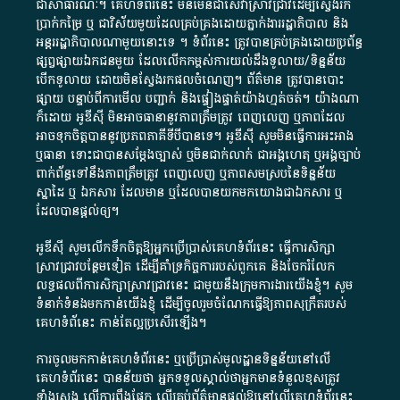
ជា​សាធារណៈ​។​ គេហទំព័រ​នេះ​ មិនមែន​ជា​សេវា​ស្រាវជ្រាវ​ដើម្បី​ស្វែងរក
ប្រាក់​កម្រៃ​ ឬ​ ជា​វិស័យ​មួយ​ដែល​គ្រប់គ្រង​ដោយ​ភ្នាក់ងារ​រដ្ឋាភិបាល​ និង ​
អន្តររដ្ឋាភិបាល​ណាមួយ​នោះ​ទេ ​។​ ទំព័រ​នេះ​ ត្រូវ​បាន​គ្រប់គ្រង​ដោយ​ប្រព័ន្ធ​
ផ្សព្វផ្សាយ​ឯកជន​មួយ​ ដែល​លើកកម្ពស់​ការ​យល់​ដឹង​ទូលាយ​/​ទិន្នន័យ​
បើក​ទូលាយ​ ដោយ​មិនស្វែង​រក​ផល​ចំណេញ​។​ ព័ត៌មាន​ ត្រូវ​បាន​បោះ
ផ្សាយ​ បន្ទាប់​ពី​ការ​មើល​ បញ្ជាក់​ និង​ផ្ទៀងផ្ទាត់​យ៉ាង​ហ្មត់ចត់​។​ យ៉ាងណា​
ក៏​ដោយ​ អូ​ឌី​ស៊ី​ មិន​អាច​ធានា​នូវ​ភាព​ត្រឹមត្រូវ​ ពេញលេញ​ ឬ​ភាព​ដែល​
អាច​ទុកចិត្ត​បាននូវ​ប្រភព​ភាគី​ទី​បី​បាន​ទេ​។​ អូ​ឌី​ស៊ី​ សូម​មិន​ធ្វើការ​អះអាង​
ឬ​ធានា​ ទោះជា​បាន​សម្តែង​ច្បាស់​ ឬ​មិន​ជាក់លាក់​ ជា​អង្គហេតុ​ ឬ​អង្គច្បាប់​
ពាក់ព័ន្ធ​ទៅ​នឹង​ភាព​ត្រឹមត្រូវ​ ពេញលេញ​ ឬ​ភាព​សម​ស្រប​នៃ​ទិន្នន័យ​
ស្នាដៃ​ ឬ​ ឯកសារ​ ដែល​មាន​ ឬ​ដែល​បាន​យក​មក​យោង​ជា​ឯកសារ​ ឬ​
ដែល​បាន​ផ្តល់​ឲ្យ​។
អូឌីស៊ី សូមលើកទឹកចិត្តឱ្យអ្នកប្រើប្រាស់គេហទំព័រនេះ ធ្វើការសិក្សា
ស្រាវជ្រាវបន្ថែមទៀត ដើម្បីគាំទ្រកិច្ចការ​របស់ពួកគេ និងចែករំលែក
លទ្ធផលពីការសិក្សាស្រាវជ្រាវនេះ ជាមួយនឹងក្រុមការងារយើងខ្ញុំ។ សូម
ទំនាក់ទំនងមកកាន់យើងខ្ញុំ
ដើម្បីចូលរួមចំណែកធ្វើឱ្យភាពសុក្រឹតរបស់
គេហទំព័នេះ កាន់តែល្អប្រសើរឡើង។
ការចូលមកកាន់គេហទំព័រនេះ ឬប្រើប្រាស់មូលដ្ឋានទិន្នន័យនៅលើ
គេហទំព័រនេះ បានន័យថា អ្នកទទួលស្គាល់ថាអ្នកមានទំនួលខុសត្រូវ
ទាំងស្រុង លើការពឹងផ្អែក លើគ្រប់ព័ត៌មានផ្តល់ឱ្យនៅលើគេហទំព័រនេះ