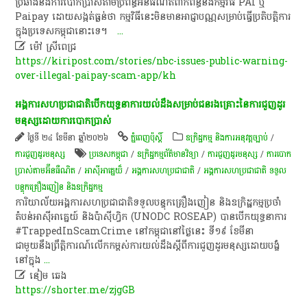
ប្រឆាំងនឹងការបោកប្រាស់តាមប្រព័ន្ធអ៊ីនធឺណិតពាក់ព័ន្ធនឹងកម្មវិធី PAI ឬ
Paipay ដោយសង្កត់ធ្ងន់ថា កម្មវិធីនេះមិនមានអាជ្ញាបណ្ណសម្រាប់ធ្វើប្រតិបត្តិការ
ក្នុងប្រទេសកម្ពុជានោះទេ។
...

ម៉ៅ ស្រីពេជ្រ
https://kiripost.com/stories/nbc-issues-public-warning-
over-illegal-paipay-scam-app/kh
អង្គការសហប្រជាជាតិ​បើក​យុទ្ធនាការ​យល់​ដឹង​សម្រាប់​ជន​រង​គ្រោះ​នៃ​ការ​ជួញដូរ​
មនុស្ស​ដោយ​ការ​បោកប្រាស់​
ថ្ងៃទី ២៤ ខែមីនា ឆ្នាំ២០២៦
ភ្នំពេញប៉ុស្តិ៍
ឧក្រិដ្ឋកម្ម និងការអនុវត្តច្បាប់
/
ការជួញដូរមនុស្ស
ប្រទេសកម្ពុជា
/
ឧក្រិដ្ឋកម្ម​ព័ត៌មានវិទ្យា
/
ការជួញដូរមនុស្ស
/
ការបោក
ប្រាស់តាមអ៊ីនធឺណិត
/
អាស៊ីអាគ្នេយ៏
/
អង្គការសហប្រជាជាតិ
/
អង្គការសហប្រជាជាតិ​​ ទទួល​
បន្ទុក​គ្រឿងញៀន​ និង​ឧក្រិដ្ឋកម្ម
​ការិយាល័យ​អង្គការសហប្រជាជាតិ​ទទួល​បន្ទុក​គ្រឿងញៀន​ និង​ឧក្រិដ្ឋកម្ម​ប្រចាំ​
តំបន់​អាស៊ី​អាគ្នេយ៍​ និង​ប៉ា​ស៊ី​ហ្វិ​ក​ (UNODC​ ROSEAP)​ បាន​បើក​យុទ្ធនាការ​
#TrappedInScamCrime​ នៅ​កម្ពុជា​នៅ​ថ្ងៃនេះ​ ទី​១៩​ ខែមីនា​
ជាមួយនឹង​ព្រឹត្តិការណ៍​លើកកម្ពស់​ការ​យល់​ដឹង​ស្តី​ពី​ការ​ជួញដូរ​មនុស្ស​ដោយ​បង្ខំ​
នៅ​ក្នុង
...

នៀម ឆេង
https://shorter.me/zjgGB