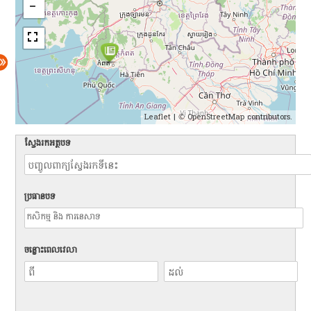
Leaflet
| ©
OpenStreetMap
contributors.
ស្វែងរកអត្ថបទ
ប្រធានបទ
ចន្លោះពេលវេលា