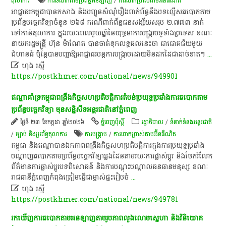
តុលាការ
ការ​ឆបោក​តាម​ប្រព័ន្ធ​អនឡាញ​
/
ការបោកប្រាស់តាមអ៊ីនធឺណិត
អាជ្ញាធរកម្ពុជាបានកសាង និងបញ្ជូនសំណុំរឿងពាក់ព័ន្ធនឹងបទល្មើសឆបោកតាម
ប្រព័ន្ធបច្ចេកវិទ្យាចំនួន ២៦៨ ករណីពាក់ព័ន្ធជនសង្ស័យសរុប ២.៧៧៣ នាក់
ទៅកាន់តុលាការ ក្នុងរយៈពេលមួយឆ្នាំនៃយុទ្ធនាការបង្ក្រាបទូទាំងប្រទេស ខណៈ
នាយករដ្ឋមន្ត្រី ហ៊ុន ម៉ាណែត បានចាត់ទុកលទ្ធផលនេះថា ជាជោគជ័យមួយ
ជំហានធំ ប៉ុន្តែបានបញ្ជាឱ្យអាជ្ញាធរបន្តការបង្ក្រាបដោយមិនដកដៃជាដាច់ខាត។
...

ហុង រស្មី
https://postkhmer.com/national/news/949901
ឥណ្ឌា​គាំទ្រ​កម្ពុជា​ពង្រឹង​កិច្ច​សហប្រតិបត្តិការ​តំបន់​ប្រយុទ្ធ​ប្រឆាំង​ការ​ឆបោក​តាម​
ប្រព័ន្ធ​បច្ចេកវិទ្យា​ មុន​សន្និសីទ​អន្តរជាតិ​នៅ​ភ្នំពេញ​
ថ្ងៃទី ២៣ ខែកក្កដា ឆ្នាំ២០២៦
ភ្នំពេញប៉ុស្តិ៍
រដ្ឋាភិបាល
/
ទំនាក់ទំនងអន្តរជាតិ
/
ច្បាប់ និងប្រព័ន្ធតុលាការ
ការបង្ក្រាប​
/
ការបោកប្រាស់តាមអ៊ីនធឺណិត
កម្ពុជា​ និង​ឥណ្ឌា​បាន​ឯកភាព​ពង្រឹង​កិច្ច​សហប្រតិបត្តិការ​ក្នុង​ការ​ប្រយុទ្ធ​ប្រឆាំង​
បណ្តាញ​ឆបោក​តាម​ប្រព័ន្ធ​បច្ចេកវិទ្យា​ឆ្លង​ដែន​តាម​រយៈ​ការ​ផ្លាស់​ប្តូរ​ និង​ចែករំលែក​
ព័ត៌មាន​ការ​ផ្លាស់​ប្តូរ​បទ​ពិសោធន៍​ និង​ការ​បណ្តុះបណ្តាល​ធនធានមនុស្ស​ ខណៈ​
រាជធានី​ភ្នំពេញ​កំពុង​ត្រៀម​ធ្វើ​ជា​ម្ចាស់ផ្ទះ​រៀបចំ
...

ហុង រស្មី
https://postkhmer.com/national/news/949781
រកឃើញ​ការ​ឆបោក​តាម​អនឡាញ​តាម​រូបភាព​លួងលោម​ស្នេហា និង​វិនិយោគ​