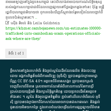
តាម​អនឡាញ​​​នៅក្នុង​ប្រទេស​កម្ពុជា នេះបើយោងតាម​របាយការណ៍​សិទ្ធិមនុស្ស​
របស់​អង្គការ​សហប្រជាជាតិ​ដែល​ចេញ​ផ្សាយ​នៅ​ថ្ងៃអង្គារ​កន្លង​ទៅនេះ ប៉ុន្តែ មន្ត្រី
រដ្ឋាភិបាល​កម្ពុជា​និយាយថា ពួកគេ​ចង់​ឃើញភ័ស្តុតាង​បន្ថែម​ទៀត​ដែលបញ្ជាក់ពី
តួលេខ​ប៉ាន់ស្មាននេះ។
...

ស៊ើង និមល់ និង Leila Goldstein
https://khmer.cambojanews.com/un-estimates-100000-
trafficked-into-cambodian-scam-operations-officials-
ask-where-are-they/
ទំព័រ 1 of 1
ខ្លឹមសារ​នៅ​ក្នុង​គេហទំព័រ និង​គ្រប់​ស្នា​ដៃ​ដើម​ដែល​ផលិត​ និង​បោះពុម្ព​
ដោយ​ អង្គការ​ទិន្នន័យ​អំពី​ការអភិវឌ្ឍ​​ (អូ​ឌី​ស៊ី)​ ត្រូវ​បាន​ផ្តល់​ក្រោម​អាជ្ញា
ប័ណ្ណ​
CC BY-SA 4.0
។​ អត្ថបទ​ព័ត៌មាន​សង្ខេប​ ត្រូវ​បាន​ដកស្រង់​
ចេញពី​សារព័ត៌មាន ស្របតាមការ​ណែនាំ​អំពី​គោលការណ៍​នៃ​ការ​ប្រើ
ប្រាស់​ដោយ​យុត្តិធម៌​ និង​រក្សាសិទ្ធិអ្នកនិពន្ធ ដោយ​ប្រភពដើម​នៃ​​អត្ថបទ
ទាំង​នោះ​ ។​ ស្នាដៃ​ និង​មូលដ្ឋាន​ទិន្នន័យ ​ភ្ជាប់​នៅ​លើ​គេហទំព័រ​របស់​ អូ​ឌី​
ស៊ី​ ត្រូវ​បាន​ចងក្រង​មក​ពី​ឯកសារ​ដែល​អាច​រក​បានជា​សាធារណៈ​ និង​ផ្តល់​
ជូន​ដោយ​មិន​យក​កម្រៃ​ ក្នុង​គោលបំណង​បម្រើ​ដល់ការ​ផ្សព្វផ្សាយ​ព័ត៌មាន​