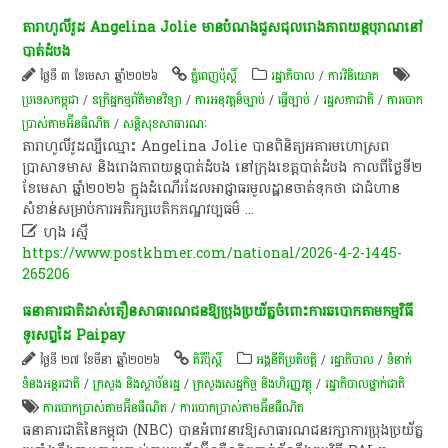
តា​រាហូ​លី​វូ​ដ​ Angelina​ Jolie​ មាន​បំណង​ជួសជុល​រោង​ភាពយន្ត​បុរាណ​នៅ​
បាត់ដំបង​
ថ្ងៃទី ៣ ខែមេសា ឆ្នាំ២០២៦
ភ្នំពេញប៉ុស្តិ៍
រដ្ឋាភិបាល
/
ការវិនិយោគ
ប្រទេសកម្ពុជា
/
ឧក្រិដ្ឋកម្ម​ព័ត៌មានវិទ្យា
/
ការអនុវត្ត​ន៏​ច្បាប់
/
ធ្វើច្បាប់
/
រដ្ឋសភា​ជាតិ
/
ការបោក
ប្រាស់តាមអ៊ីនធឺណិត
/
សន្តិសុខសាធារណៈ
​តា​រាហូ​លី​វូ​ដ​ល្បីឈ្មោះ​ Angelina​ Jolie​ បាន​ពិនិត្យ​អគារ​មហោស្រព​
ប្រាសាទ​មាស​ និង​រោង​ភាពយន្ត​បាត់ដំបង​ នៅ​ក្រុង​ខេត្ដបាត់ដំបង​ កាលពី​ថ្ងៃ​ទី​២​
ខែមេសា​ ឆ្នាំ​២០២៦​ ក្នុង​ដំណើរ​ដែល​អាជ្ញាធរ​មូលដ្ឋាន​ចាត់​ទុក​ថា​ ជា​ជំហាន​
សំខាន់​សម្រាប់​ការ​អភិរក្ស​បេតិកភណ្ឌ​វប្បធម៌
...

ហុង រស្មី
https://www.postkhmer.com/national/2026-4-2-1445-
265206
ធនាគារជាតិដាស់តឿនសាធារណជនឱ្យប្រុងប្រយ័ត្នចំពោះការឆបោកតាមកម្មវិធី
ទូរសព្ទដៃ Paipay
ថ្ងៃទី ២៧ ខែមីនា ឆ្នាំ២០២៦
គិរីប៉ុស្តិ៍
អង្គនីតិប្រតិបត្តិ
/
រដ្ឋាភិបាល
/
ទំនាក់
ទំនងអន្តរជាតិ
/
ក្រសួង និងស្ថាប័នរដ្ឋ
/
ក្រសួងសេដ្ឋកិច្ច និងហិរញ្ញវត្ថុ
/
រដ្ឋាភិបាលថ្នាក់ជាតិ
ការបោកប្រាស់តាមអ៊ីនធឺណិត
/
ការបោកប្រាស់តាមអ៊ីនធឺណិត
ធនាគារជាតិនៃកម្ពុជា (NBC) បានអំពាវនាវឱ្យសាធារណជនរក្សាការប្រុងប្រយ័ត្ន