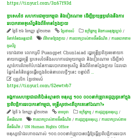
https://tinyurl.com/3n67f93d
​ប្រទេស​ថៃ​ សហការ​ជាមួយ​កម្ពុជា​ និង​វៀតណាម​ ដើម្បី​ប្រយុទ្ធ​ប្រឆាំង​នឹង​ការ​
ឆបោក​តាម​ទូរស័ព្ទ​និង​ព័ត៌មាន​ក្លែងក្លាយ​
ថ្ងៃទី ២៦ ខែកញ្ញា ឆ្នាំ២០២៣
ខ្មែរថាមស៍
ឧក្រិដ្ឋកម្ម និងការអនុវត្តច្បាប់
/
ទំនាក់ទំនងអន្តរជាតិ
ព័ត៌មានក្លែងក្លាយ
/
ការបោកប្រាស់តាមអ៊ីនធឺណិត
/
ការ​ឆបោក​តាម​
ទូរស័ព្ទ
យោង​តាម​ លោកស្រី​ Puangpet​ Chunlaiad​ រដ្ឋមន្ត្រី​ប្រតិភូ​អម​នាយក​
នាយក​រដ្ឋមន្ត្រី​ ប្រទេស​ថៃ​នឹង​សហការ​ជាមួយ​កម្ពុជា​ និង​វៀតណាម​ ដើម្បី​ទប់
ស្កាត់​ការ​គំរាមកំហែង​នៃ​ការ​ឆបោក​តាម​ទូរស័ព្ទ​ និង​ព័ត៌មាន​ក្លែងក្លាយ​ ដែល​ជា​
ផ្នែក​នៃ​គំនិត​ផ្តួចផ្តើម​ក្នុង​តំបន់​នា​ពេល​ថ្មីៗ​នេះ​ បន្ទាប់​ពី
...

បុគ្គលិក​ ខ្មែរ​ថា​ម​ស៍​
https://tinyurl.com/52ewtvb7
អង្គការសហប្រជាជាតិប៉ាន់ស្មានថា មនុស្ស ១០០ ០០០នាក់ត្រូវគេជួញដូរទៅក្នុង
ប្រតិបត្តិការឆបោកនៅកម្ពុជា, មន្ត្រីសួរថា«តើពួកគេនៅឯណា?»
ថ្ងៃទី ៦ ខែកញ្ញា ឆ្នាំ២០២៣
ខេ​ម​បូ​ចា
ឧក្រិដ្ឋកម្ម
/
ការជួញដូរមនុស្ស
/
អ៊ីនធើណេត
ការបោកប្រាស់តាមអ៊ីនធឺណិត
/
ការជួញដូរមនុស្ស
/
ការបោកប្រាស់តាម
អ៊ីនធឺណិត
/
UN Human Rights Office
មនុស្សយ៉ាងហោចណាស់ ១០០.០០០នាក់​ត្រូវបាន​បង្ខំ​ឱ្យធ្វើប្រតិបត្តិការឆបោក