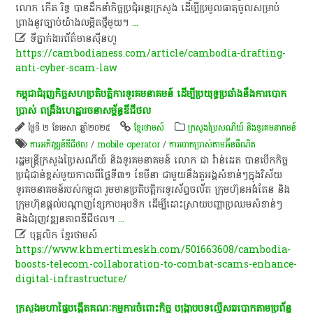
លោក កើត រិទ្ធ បានដឹកនាំកិច្ចប្រជុំអន្តរក្រសួង ដើម្បីប្រមូលធាតុចូលសម្រាប់
ព្រាងនូវច្បាប់យ៉ាងលម្អិតថ្មីមួយ។
...

​ទីភ្នាក់ងារ​ព័ត៌មាន​ស៊ី​ន​ហួ
https://cambodianess.com/article/cambodia-drafting-
anti-cyber-scam-law
កម្ពុជា​ជំរុញ​កិច្ច​សហប្រតិបត្តិការ​ទូរគមនាគមន៍​ ដើម្បី​ប្រយុទ្ធ​ប្រឆាំង​នឹង​ការ​បោក
ប្រាស់​ ពង្រឹង​ហេដ្ឋារចនាសម្ព័ន្ធ​ឌី​ជី​ថ​ល​
ថ្ងៃទី ២ ខែមេសា ឆ្នាំ២០២៥
ខ្មែរថាមស៍
ក្រសួងប្រៃសណីយ៍ និងទូរគមនាគមន៍
ការអភិវឌ្ឍន៍ឌីជីថល
/
mobile operator
/
ការបោកប្រាស់តាមអ៊ីនធឺណិត
រដ្ឋមន្ត្រីក្រសួងប្រៃសណីយ៍ និងទូរគមនាគមន៍ លោក ជា វ៉ាន់ដេត បានបើកកិច្ច
ប្រជុំជាន់ខ្ពស់មួយកាលពីថ្ងៃទី៣១ ខែមីនា ជាមួយនឹងតួអង្គសំខាន់ៗក្នុងវិស័យ
ទូរគមនាគមន៍របស់កម្ពុជា រួមមានប្រតិបត្តិករទូរស័ព្ទចល័ត ក្រុមហ៊ុនអង់តែន និង
ក្រុមហ៊ុនផ្តល់បណ្តាញខ្សែកាបអុបទិក ដើម្បីដោះស្រាយបញ្ហាប្រឈមសំខាន់ៗ
និងជំរុញវឌ្ឍនភាពឌីជីថល។
...

បុគ្គលិក​ ខ្មែរ​ថា​ម​ស៍​
https://www.khmertimeskh.com/501663608/cambodia-
boosts-telecom-collaboration-to-combat-scams-enhance-
digital-infrastructure/
​ក្រសួងមហាផ្ទៃ​បង្កើត​គណៈកម្មការ​ចំពោះ​កិច្ច​ បង្ក្រាប​បទល្មើស​ឆបោក​តាម​ប្រព័ន្ធ​