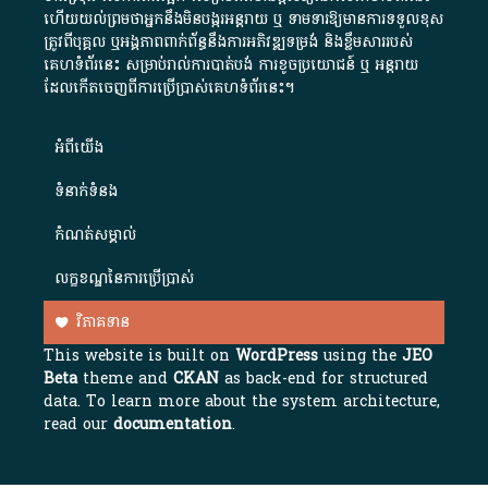
ហើយយល់ព្រមថាអ្នកនឹងមិនបង្ករអន្តរាយ ឬ ទាមទារ​ឱ្យមានការទទួលខុស​
ត្រូវពីបុគ្គល ឬអង្គភាពពាក់ព័ន្ធនឹងការអភិវឌ្ឍទម្រង់ និងខ្លឹមសាររបស់
គេហទំព័រនេះ សម្រាប់រាល់ការបាត់បង់ ការខូចប្រយោជន៍ ឬ អន្តរាយ
ដែលកើតចេញពីការប្រើប្រាស់គេហទំព័រនេះ។
អំពី​យើង​
ទំនាក់ទំនង
កំណត់សម្គាល់
លក្ខខណ្ឌនៃការប្រើប្រាស់
វិភាគទាន
This website is built on
WordPress
using the
JEO
Beta
theme and
CKAN
as back-end for structured
data. To learn more about the system architecture,
read our
documentation
.