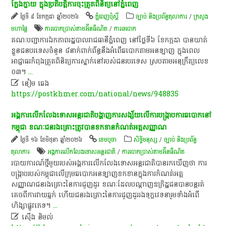
ក្លែងក្លាយ ក្នុង​ប្រតិបត្តិការ​ចុះ​ត្រួត​ពិនិត្យ​នៅ​ភ្នំពេញ
ថ្ងៃទី ៩ ខែកក្កដា ឆ្នាំ២០២៦
ភ្នំពេញប៉ុស្តិ៍
ច្បាប់ និងប្រព័ន្ធតុលាការ
/
ក្រសួង
មហាផ្ទៃ
ការបោកប្រាស់តាមអ៊ីនធឺណិត
/
ការ​ឆបោក
គណៈ​បញ្ជាកា​រ​​​ឯកភាព​រដ្ឋបា​ល​រា​ជ​ធា​នី​ភ្នំពេញ នៅថ្ងៃទី៦ ខែកក្កដា បាន​ឃាត់​
ខ្លួន​ជនបរទេស​ចំនួន ៨​នាក់​ពាក់​ព័ន្ធ​នឹងអំពើ​ឆបោក​តាម​អនឡាញ ក្នុង​ពេល​
អាជ្ញាធរ​កំពុងត្រួត​ពិនិត្យ​ការ​ស្នាក់នៅ​របស់​ជនរបរទេស ស្រប​តាម​អនុក្រឹត្យលេខ
០៣។
...

នៀម ឆេង
https://postkhmer.com/national/news/948835
អង្គការលើកលែងទោសអន្តរជាតិបង្ហាញការសង្ស័យលើការបង្ក្រាប​ការឆបោកនៅ
កម្ពុជា ខណៈជនរងគ្រោះត្រូវបានខកខានកំណត់អត្តសញ្ញាណ
ថ្ងៃទី ១៦ ខែមិថុនា ឆ្នាំ២០២៦
ខេ​ម​បូ​ចា
សិទ្ធិមនុស្ស
/
ច្បាប់ និងប្រព័ន្ធ
តុលាការ
អង្គការ​លើក​លែង​ទោស​អន្តរជាតិ
/
ការបោកប្រាស់តាមអ៊ីនធឺណិត
របាយការណ៍ថ្មីមួយរបស់អង្គការលើកលែងទោសអន្តរជាតិបានរកឃើញថា ការ
បង្ក្រាបរបស់កម្ពុជាលើក្រុមឆបោកអនឡាញខកខានក្នុងការកំណត់អត្ត
សញ្ញាណជនរងគ្រោះនៃការជួញដូរ ខណៈដែលបណ្តាញឧក្រិដ្ឋជនបានបន្តរត់
គេចពីការវាយឆ្មក់ ហើយជនរងគ្រោះនៃការជួញដូររងទុក្ខវេទនារួមទាំងអំពើ
ហិង្សាផ្លូវភេទ។
...

ស៊ើង និមល់