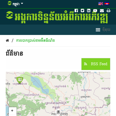
កម្ពុជា
/
ការបោកប្រាស់តាមអ៊ីនធឺណិត
ព័ត៌មាន​
RSS Feed
15