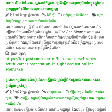
លោក ហ៊ុន ម៉ាណែត ស្វាគមន៍កិច្ចសហប្រតិបត្តិការជាមួយកូរ៉េខាងត្បូងក្នុងការ
ប្រយុទ្ធប្រឆាំងនឹងការឆបោកតាមអនឡាញ
ថ្ងៃទី ១៨ ខែកុម្ភៈ ឆ្នាំ២០២៦
គិរីប៉ុស្តិ៍
ឧក្រិដ្ឋកម្ម
/
អ៊ីនធើណេត
កម្ពុជា
និងកូរ៉េខាងត្បូង
/
ការបោកប្រាស់តាមអ៊ីនធឺណិត
លោកនាយករដ្ឋមន្ត្រី ហ៊ុន ម៉ាណែត បានសម្តែងការស្វាគមន៍ចំពោះការលើក
ឡើងរបស់ប្រធានាធិបតីកូរ៉េខាងត្បូងលោក Lee Jae Myung ដោយគូស
បញ្ជាក់ពីអ្វីដែលលោកបានពិពណ៌នាថាជាកិច្ចសហប្រតិបត្តិការជិតស្និទ្ធ និងមាន
ប្រសិទ្ធភាពរវាងរដ្ឋាភិបាលទាំងពីរក្នុងការប្រយុទ្ធប្រឆាំងនឹងឧក្រិដ្ឋកម្មឆ្លងប្រទេស
ជាពិសេសការឆបោកតាមប្រព័ន្ធអ៊ីនធឺណិត។
...

ប្រាក់ ចន្ធុល
https://kiripost.com/stories/hun-manet-welcomes-
south-koreas-cooperation-in-fight-against-online-
scams/kh
ប្រទេសកម្ពុជាកំពុងតែរៀបចំ​សេចក្ដីព្រាងច្បាប់ស្ដីពីការប្រឆាំងការឆបោកតាម
ប្រព័ន្ធបច្ចេកវិទ្យា
ថ្ងៃទី ១៨ ខែកុម្ភៈ ឆ្នាំ២០២៦
ខេមបូឌានេស
សិទ្ធិមនុស្ស
/
ដំណើរការតាក់តែង
ច្បាប់
សេចក្ដីព្រាងច្បាប់ស្ដីពីការប្រឆាំងការឆបោកតាមប្រព័ន្ធបច្ចេកវិទ្យា
/
ការបោកប្រាស់
តាមអ៊ីនធឺណិត
យោងតាមសេចក្តីប្រកាសព័ត៌មាន ឧបនាយករដ្ឋមន្ត្រី និងជារដ្ឋមន្ត្រីក្រសួងយុត្តិធម៌