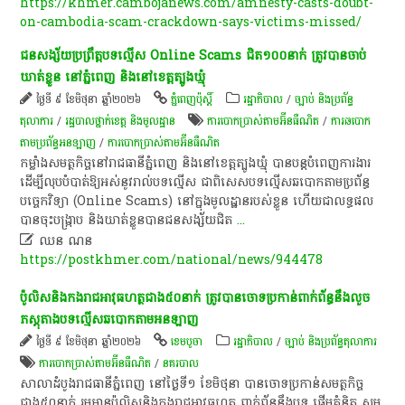
https://khmer.cambojanews.com/amnesty-casts-doubt-
on-cambodia-scam-crackdown-says-victims-missed/
ជនសង្ស័យ​ប្រព្រឹត្ត​បទល្មើស​ Online​ Scams​ ជិត​១០០​នាក់​ ត្រូវ​បាន​ចាប់​
ឃាត់ខ្លួន​ នៅ​ភ្នំពេញ​ និង​នៅ​ខេត្ត​ត្បូងឃ្មុំ​
ថ្ងៃទី ៩ ខែមិថុនា ឆ្នាំ២០២៦
ភ្នំពេញប៉ុស្តិ៍
រដ្ឋាភិបាល
/
ច្បាប់ និងប្រព័ន្ធ
តុលាការ
/
រដ្ឋបាលថ្នាក់ខេត្ត និងមូលដ្ឋាន
ការបោកប្រាស់តាមអ៊ីនធឺណិត
/
ការ​ឆបោក​
តាម​ប្រព័ន្ធ​អនឡាញ​
/
ការបោកប្រាស់តាមអ៊ីនធឺណិត
កម្លាំង​សមត្ថកិច្ច​នៅ​រាជធានី​ភ្នំពេញ​ និង​នៅ​ខេត្ត​ត្បូងឃ្មុំ​ បាន​បន្ត​បំពេញការងារ​
ដើម្បី​លុប​បំបាត់​ឱ្យ​អស់​នូវ​រាល់​បទល្មើស​ ជា​ពិសេស​បទល្មើស​ឆបោក​តាម​ប្រព័ន្ធ​
បច្ចេកវិទ្យា​ (Online​ Scams)​ នៅ​ក្នុង​មូលដ្ឋាន​របស់​ខ្លួន​ ហើយ​ជា​លទ្ធផល​
បាន​ចុះ​បង្ក្រាប​ និង​ឃាត់ខ្លួន​បាន​ជនសង្ស័យ​ជិត
...

ឈន ណន
https://postkhmer.com/national/news/944478
ប៉ូលិសនិងកងរាជអាវុធហត្ថជាង៥០នាក់ ត្រូវបានចោទប្រកាន់ពាក់ព័ន្ធនឹងលួច
ភស្តុតាងបទល្មើសឆបោកតាមអនឡាញ
ថ្ងៃទី ៩ ខែមិថុនា ឆ្នាំ២០២៦
ខេ​ម​បូ​ចា
រដ្ឋាភិបាល
/
ច្បាប់ និងប្រព័ន្ធតុលាការ
ការបោកប្រាស់តាមអ៊ីនធឺណិត
/
នគរបាល
សាលាដំបូងរាជធានីភ្នំពេញ នៅថ្ងៃទី១ ខែមិថុនា បានចោទប្រកាន់សមត្ថកិច្ច
ជាង៥០នាក់ រួមមានប៉ូលិសនិងកងរាជអាវុធហត្ថ ពាក់ព័ន្ធនឹងបទ ផ្តើមគំនិត សម