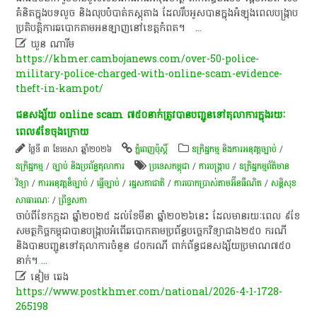
គំនិតក្នុងបទលួច និងលុបបំបាត់ភស្តុតាង ដែលរឹបអូសបានក្នុងអំឡុងពេលបង្ក្រាប
ប្រតិបត្តិការឆបោកតាមអនឡាញនៅខេត្តកំពត។​
...

ឃួន ណារីម​
https://khmer.cambojanews.com/over-50-police-
military-police-charged-with-online-scam-evidence-
theft-in-kampot/
ជនសង្ស័យ​ online​ scam​ ៧៥០​នាក់​ត្រូវ​បាន​បញ្ជូន​ទៅ​តុលាការ​ក្នុង​រយៈ
ពេល​៩​ខែ​ចុង​ក្រោយ​
ថ្ងៃទី ៣ ខែមេសា ឆ្នាំ២០២៦
ភ្នំពេញប៉ុស្តិ៍
ឧក្រិដ្ឋកម្ម និងការអនុវត្តច្បាប់
/
ឧក្រិដ្ឋកម្ម
/
ច្បាប់ និងប្រព័ន្ធតុលាការ
ប្រទេសកម្ពុជា
/
ការបង្ក្រាប​
/
ឧក្រិដ្ឋកម្ម​ព័ត៌មាន
វិទ្យា
/
ការអនុវត្ត​ន៏​ច្បាប់
/
ធ្វើច្បាប់
/
រដ្ឋសភា​ជាតិ
/
ការបោកប្រាស់តាមអ៊ីនធឺណិត
/
សន្តិសុខ
សាធារណៈ
/
ព្រឹទ្ធសភា
​ចាប់ពី​ខែកក្កដា​ ឆ្នាំ​២០២៥​ ដល់​ខែមីនា​ ឆ្នាំ​២០២៦​នេះ​ ដែល​មាន​រយៈពេល​ ៩​ខែ​
សមត្ថកិច្ច​កម្ពុជា​បាន​បង្ក្រាប​អំពើ​ឆបោក​តាម​ប្រព័ន្ធ​បច្ចេកវិទ្យា​ជាង​២៥០​ ករណី​
និង​បាន​បញ្ជូន​ទៅ​តុលាការ​ចំនួន​ ៨០​ករណី​ ពាក់ព័ន្ធ​ជនសង្ស័យ​ប្រមាណ​៧៥០​
នាក់​។​
...

នៀម ឆេង
https://www.postkhmer.com/national/2026-4-1-1728-
265198