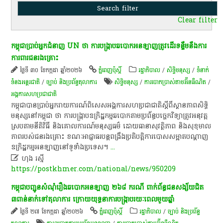
Clear filter
កម្ពុជាប្រាប់អ្នកជំនាញ UN ថា ការបង្ក្រាបឆបោកអនឡាញត្រូវដើរទន្ទឹមនឹងការ
ការពារជនរងគ្រោះ
ថ្ងៃទី ៣០ ខែកក្កដា ឆ្នាំ២០២៦
ភ្នំពេញប៉ុស្តិ៍
រដ្ឋាភិបាល
/
សិទ្ធិមនុស្ស
/
ទំនាក់
ទំនងអន្តរជាតិ
/
ច្បាប់ និងប្រព័ន្ធតុលាការ
សិទ្ធិមនុស្ស
/
ការបោកប្រាស់តាមអ៊ីនធឺណិត
/
អង្គការសហប្រជាជាតិ
កម្ពុជាបានប្រាប់អ្នករាយការណ៍ពិសេសអង្គការសហប្រជាជាតិស្តីពីស្ថានភាពសិទ្ធិ
មនុស្សនៅកម្ពុជា ថា ការបង្ក្រាបឧក្រិដ្ឋកម្មឆបោកតាមប្រព័ន្ធបច្ចេកវិទ្យាត្រូវអនុវត្ត
ស្របតាមនីតិវិធី និងគោលការណ៍មនុស្សធម៌ ដោយធានាសុវត្ថិភាព និងសុខុមាល
ភាពរបស់ជនរងគ្រោះ ខណៈអាជ្ញាធរបន្តពង្រឹងប្រតិបត្តិការបោសសម្អាតបណ្ដាញ
ឧក្រិដ្ឋកម្មអនឡាញនៅទូទាំងប្រទេស។
...

ហុង រស្មី
https://postkhmer.com/national/news/950209
កម្ពុជាបញ្ជូនសំណុំរឿងឆបោកអនឡាញ ២៦៨ ករណី ពាក់ព័ន្ធជនសង្ស័យជិត
៣ពាន់នាក់ទៅតុលាការ ក្រោយយុទ្ធនាការបង្ក្រាបរយៈពេលមួយឆ្នាំ
ថ្ងៃទី ២៧ ខែកក្កដា ឆ្នាំ២០២៦
ភ្នំពេញប៉ុស្តិ៍
រដ្ឋាភិបាល
/
ច្បាប់ និងប្រព័ន្ធ