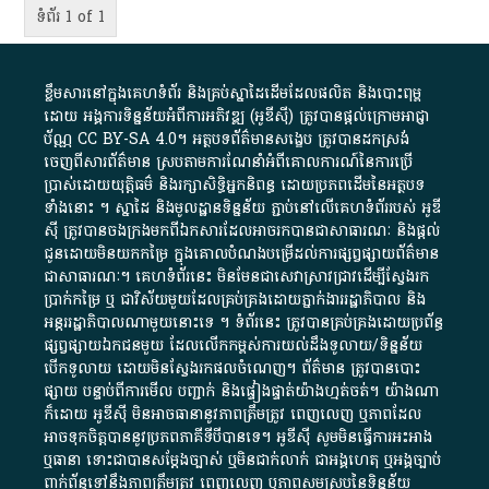
ទំព័រ 1 of 1
ខ្លឹមសារ​នៅ​ក្នុង​គេហទំព័រ និង​គ្រប់​ស្នា​ដៃ​ដើម​ដែល​ផលិត​ និង​បោះពុម្ព​
ដោយ​ អង្គការ​ទិន្នន័យ​អំពី​ការអភិវឌ្ឍ​​ (អូ​ឌី​ស៊ី)​ ត្រូវ​បាន​ផ្តល់​ក្រោម​អាជ្ញា
ប័ណ្ណ​
CC BY-SA 4.0
។​ អត្ថបទ​ព័ត៌មាន​សង្ខេប​ ត្រូវ​បាន​ដកស្រង់​
ចេញពី​សារព័ត៌មាន ស្របតាមការ​ណែនាំ​អំពី​គោលការណ៍​នៃ​ការ​ប្រើ
ប្រាស់​ដោយ​យុត្តិធម៌​ និង​រក្សាសិទ្ធិអ្នកនិពន្ធ ដោយ​ប្រភពដើម​នៃ​​អត្ថបទ
ទាំង​នោះ​ ។​ ស្នាដៃ​ និង​មូលដ្ឋាន​ទិន្នន័យ ​ភ្ជាប់​នៅ​លើ​គេហទំព័រ​របស់​ អូ​ឌី​
ស៊ី​ ត្រូវ​បាន​ចងក្រង​មក​ពី​ឯកសារ​ដែល​អាច​រក​បានជា​សាធារណៈ​ និង​ផ្តល់​
ជូន​ដោយ​មិន​យក​កម្រៃ​ ក្នុង​គោលបំណង​បម្រើ​ដល់ការ​ផ្សព្វផ្សាយ​ព័ត៌មាន​
ជា​សាធារណៈ​។​ គេហទំព័រ​នេះ​ មិនមែន​ជា​សេវា​ស្រាវជ្រាវ​ដើម្បី​ស្វែងរក
ប្រាក់​កម្រៃ​ ឬ​ ជា​វិស័យ​មួយ​ដែល​គ្រប់គ្រង​ដោយ​ភ្នាក់ងារ​រដ្ឋាភិបាល​ និង ​
អន្តររដ្ឋាភិបាល​ណាមួយ​នោះ​ទេ ​។​ ទំព័រ​នេះ​ ត្រូវ​បាន​គ្រប់គ្រង​ដោយ​ប្រព័ន្ធ​
ផ្សព្វផ្សាយ​ឯកជន​មួយ​ ដែល​លើកកម្ពស់​ការ​យល់​ដឹង​ទូលាយ​/​ទិន្នន័យ​
បើក​ទូលាយ​ ដោយ​មិនស្វែង​រក​ផល​ចំណេញ​។​ ព័ត៌មាន​ ត្រូវ​បាន​បោះ
ផ្សាយ​ បន្ទាប់​ពី​ការ​មើល​ បញ្ជាក់​ និង​ផ្ទៀងផ្ទាត់​យ៉ាង​ហ្មត់ចត់​។​ យ៉ាងណា​
ក៏​ដោយ​ អូ​ឌី​ស៊ី​ មិន​អាច​ធានា​នូវ​ភាព​ត្រឹមត្រូវ​ ពេញលេញ​ ឬ​ភាព​ដែល​
អាច​ទុកចិត្ត​បាននូវ​ប្រភព​ភាគី​ទី​បី​បាន​ទេ​។​ អូ​ឌី​ស៊ី​ សូម​មិន​ធ្វើការ​អះអាង​
ឬ​ធានា​ ទោះជា​បាន​សម្តែង​ច្បាស់​ ឬ​មិន​ជាក់លាក់​ ជា​អង្គហេតុ​ ឬ​អង្គច្បាប់​
ពាក់ព័ន្ធ​ទៅ​នឹង​ភាព​ត្រឹមត្រូវ​ ពេញលេញ​ ឬ​ភាព​សម​ស្រប​នៃ​ទិន្នន័យ​