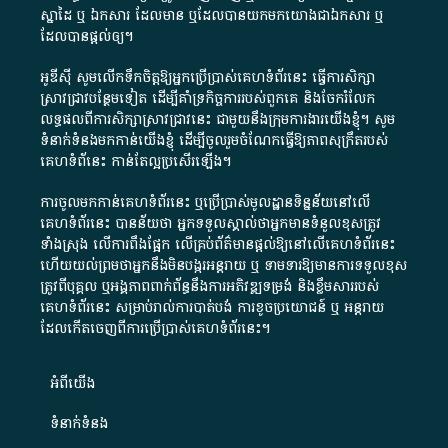
ស្នាដៃ​ ឬ​ ឯកសារ​ ដែល​មាន​ ឬ​ដែល​បាន​យក​មក​យោង​ជា​ឯកសារ​ ឬ​
ដែល​បាន​ផ្តល់​ឲ្យ​។
អូឌីស៊ី សូមលើកទឹកចិត្តឱ្យអ្នកប្រើប្រាស់គេហទំព័រនេះ ធ្វើការសិក្សា
ស្រាវជ្រាវបន្ថែមទៀត ដើម្បីគាំទ្រកិច្ចការ​របស់ពួកគេ និងចែករំលែក
លទ្ធផលពីការសិក្សាស្រាវជ្រាវនេះ ជាមួយនឹងក្រុមការងារយើងខ្ញុំ។ សូម
ទំនាក់ទំនងមកកាន់យើងខ្ញុំ
ដើម្បីចូលរួមចំណែកធ្វើឱ្យភាពសុក្រឹតរបស់
គេហទំព័នេះ កាន់តែល្អប្រសើរឡើង។
ការចូលមកកាន់គេហទំព័រនេះ ឬប្រើប្រាស់មូលដ្ឋានទិន្នន័យនៅលើ
គេហទំព័រនេះ បានន័យថា អ្នកទទួលស្គាល់ថាអ្នកមានទំនួលខុសត្រូវ
ទាំងស្រុង លើការពឹងផ្អែក លើគ្រប់ព័ត៌មានផ្តល់ឱ្យនៅលើគេហទំព័រនេះ
ហើយយល់ព្រមថាអ្នកនឹងមិនបង្ករអន្តរាយ ឬ ទាមទារ​ឱ្យមានការទទួលខុស​
ត្រូវពីបុគ្គល ឬអង្គភាពពាក់ព័ន្ធនឹងការអភិវឌ្ឍទម្រង់ និងខ្លឹមសាររបស់
គេហទំព័រនេះ សម្រាប់រាល់ការបាត់បង់ ការខូចប្រយោជន៍ ឬ អន្តរាយ
ដែលកើតចេញពីការប្រើប្រាស់គេហទំព័រនេះ។
អំពី​យើង​
ទំនាក់ទំនង