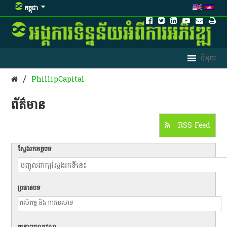
កម្ពុជា
/
PhillipCapital
ព័ត៌មាន​
RSS Feed
ស្វែងរកអត្ថបទ
ប្រធានបទ
ចន្លោះពេលវេលា