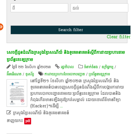
Clear filter
សេចក្តីជូនដំណឹង​ក្រសួង​ប្រៃសណីយ៍​ និង​ទូរគមនាគមន៍​ស្តី​ពី​ការ​វាយប្រហារ​តាម​
ប្រព័ន្ធ​តេ​ឡេ​ក្រាម​
ថ្ងៃទី ២២ ខែសីហា ឆ្នាំ២០២៣
រដ្ឋាភិបាល
ទំនាក់ទំនង
/
ឧក្រិដ្ឋកម្ម
/
អ៊ីនធើណេត
/
ទូរស័ព្ទ
ការវាយប្រហារបែបបោកបញ្ជោត
/
ប្រព័ន្ធ​តេ​ឡេ​ក្រាម​
នៅ​ថ្ងៃ​ទី​២១​ ខែសីហា​ ឆ្នាំ​២០២៣​ ក្រសួង​ប្រៃសណីយ៍​ និង​
ទូរគមនាគមន៍​បាន​ចេញ​សេចក្តីជូនដំណឹង​ស្តី​ពី​ការ​បង្ការ​ការ​វាយ
ប្រហារ​បោក​បញ្ជោត​តាម​រយៈ​ប្រព័ន្ធ​តេ​ឡេ​ក្រាម​ ដែល​បាន​និង​
កំពុង​កើត​មាន​ឡើង​គួរ​ឱ្យ​កត់សម្គាល់​ ដោយ​ចោរ​ព័ត៌មានវិទ្យា​
(Hacker)​។​​ដើម្បី
...

ក្រសួង​ប្រៃសណីយ៍​ និង​ទូរគមនាគមន៍
ទាញយក៖
pdf