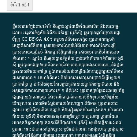
ទំព័រ 1 of 1
ខ្លឹមសារ​នៅ​ក្នុង​គេហទំព័រ និង​គ្រប់​ស្នា​ដៃ​ដើម​ដែល​ផលិត​ និង​បោះពុម្ព​
ដោយ​ អង្គការ​ទិន្នន័យ​អំពី​ការអភិវឌ្ឍ​​ (អូ​ឌី​ស៊ី)​ ត្រូវ​បាន​ផ្តល់​ក្រោម​អាជ្ញា
ប័ណ្ណ​
CC BY-SA 4.0
។​ អត្ថបទ​ព័ត៌មាន​សង្ខេប​ ត្រូវ​បាន​ដកស្រង់​
ចេញពី​សារព័ត៌មាន ស្របតាមការ​ណែនាំ​អំពី​គោលការណ៍​នៃ​ការ​ប្រើ
ប្រាស់​ដោយ​យុត្តិធម៌​ និង​រក្សាសិទ្ធិអ្នកនិពន្ធ ដោយ​ប្រភពដើម​នៃ​​អត្ថបទ
ទាំង​នោះ​ ។​ ស្នាដៃ​ និង​មូលដ្ឋាន​ទិន្នន័យ ​ភ្ជាប់​នៅ​លើ​គេហទំព័រ​របស់​ អូ​ឌី​
ស៊ី​ ត្រូវ​បាន​ចងក្រង​មក​ពី​ឯកសារ​ដែល​អាច​រក​បានជា​សាធារណៈ​ និង​ផ្តល់​
ជូន​ដោយ​មិន​យក​កម្រៃ​ ក្នុង​គោលបំណង​បម្រើ​ដល់ការ​ផ្សព្វផ្សាយ​ព័ត៌មាន​
ជា​សាធារណៈ​។​ គេហទំព័រ​នេះ​ មិនមែន​ជា​សេវា​ស្រាវជ្រាវ​ដើម្បី​ស្វែងរក
ប្រាក់​កម្រៃ​ ឬ​ ជា​វិស័យ​មួយ​ដែល​គ្រប់គ្រង​ដោយ​ភ្នាក់ងារ​រដ្ឋាភិបាល​ និង ​
អន្តររដ្ឋាភិបាល​ណាមួយ​នោះ​ទេ ​។​ ទំព័រ​នេះ​ ត្រូវ​បាន​គ្រប់គ្រង​ដោយ​ប្រព័ន្ធ​
ផ្សព្វផ្សាយ​ឯកជន​មួយ​ ដែល​លើកកម្ពស់​ការ​យល់​ដឹង​ទូលាយ​/​ទិន្នន័យ​
បើក​ទូលាយ​ ដោយ​មិនស្វែង​រក​ផល​ចំណេញ​។​ ព័ត៌មាន​ ត្រូវ​បាន​បោះ
ផ្សាយ​ បន្ទាប់​ពី​ការ​មើល​ បញ្ជាក់​ និង​ផ្ទៀងផ្ទាត់​យ៉ាង​ហ្មត់ចត់​។​ យ៉ាងណា​
ក៏​ដោយ​ អូ​ឌី​ស៊ី​ មិន​អាច​ធានា​នូវ​ភាព​ត្រឹមត្រូវ​ ពេញលេញ​ ឬ​ភាព​ដែល​
អាច​ទុកចិត្ត​បាននូវ​ប្រភព​ភាគី​ទី​បី​បាន​ទេ​។​ អូ​ឌី​ស៊ី​ សូម​មិន​ធ្វើការ​អះអាង​
ឬ​ធានា​ ទោះជា​បាន​សម្តែង​ច្បាស់​ ឬ​មិន​ជាក់លាក់​ ជា​អង្គហេតុ​ ឬ​អង្គច្បាប់​
ពាក់ព័ន្ធ​ទៅ​នឹង​ភាព​ត្រឹមត្រូវ​ ពេញលេញ​ ឬ​ភាព​សម​ស្រប​នៃ​ទិន្នន័យ​