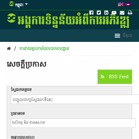
កម្ពុជា
/
ការវាយប្រហារបែបបោកបញ្ជោត
សេចក្តីប្រកាស
RSS Feed
ស្វែងរកអត្ថបទ
ប្រធានបទ
ចន្លោះពេលវេលា