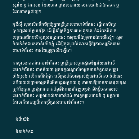
ស្នាដៃ​ ឬ​ ឯកសារ​ ដែល​មាន​ ឬ​ដែល​បាន​យក​មក​យោង​ជា​ឯកសារ​ ឬ​
ដែល​បាន​ផ្តល់​ឲ្យ​។
អូឌីស៊ី សូមលើកទឹកចិត្តឱ្យអ្នកប្រើប្រាស់គេហទំព័រនេះ ធ្វើការសិក្សា
ស្រាវជ្រាវបន្ថែមទៀត ដើម្បីគាំទ្រកិច្ចការ​របស់ពួកគេ និងចែករំលែក
លទ្ធផលពីការសិក្សាស្រាវជ្រាវនេះ ជាមួយនឹងក្រុមការងារយើងខ្ញុំ។ សូម
ទំនាក់ទំនងមកកាន់យើងខ្ញុំ
ដើម្បីចូលរួមចំណែកធ្វើឱ្យភាពសុក្រឹតរបស់
គេហទំព័នេះ កាន់តែល្អប្រសើរឡើង។
ការចូលមកកាន់គេហទំព័រនេះ ឬប្រើប្រាស់មូលដ្ឋានទិន្នន័យនៅលើ
គេហទំព័រនេះ បានន័យថា អ្នកទទួលស្គាល់ថាអ្នកមានទំនួលខុសត្រូវ
ទាំងស្រុង លើការពឹងផ្អែក លើគ្រប់ព័ត៌មានផ្តល់ឱ្យនៅលើគេហទំព័រនេះ
ហើយយល់ព្រមថាអ្នកនឹងមិនបង្ករអន្តរាយ ឬ ទាមទារ​ឱ្យមានការទទួលខុស​
ត្រូវពីបុគ្គល ឬអង្គភាពពាក់ព័ន្ធនឹងការអភិវឌ្ឍទម្រង់ និងខ្លឹមសាររបស់
គេហទំព័រនេះ សម្រាប់រាល់ការបាត់បង់ ការខូចប្រយោជន៍ ឬ អន្តរាយ
ដែលកើតចេញពីការប្រើប្រាស់គេហទំព័រនេះ។
អំពី​យើង​
ទំនាក់ទំនង