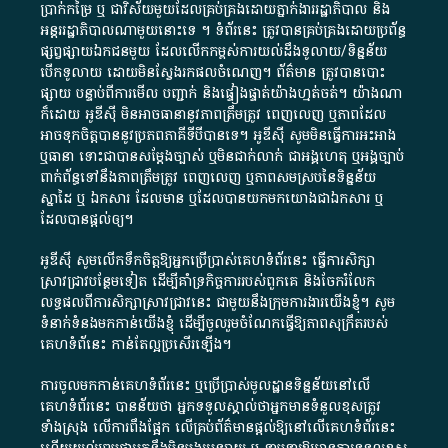
ប្រាក់​កម្រៃ​ ឬ​ ជា​វិស័យ​មួយ​ដែល​គ្រប់គ្រង​ដោយ​ភ្នាក់ងារ​រដ្ឋាភិបាល​ និង ​
អន្តររដ្ឋាភិបាល​ណាមួយ​នោះ​ទេ ​។​ ទំព័រ​នេះ​ ត្រូវ​បាន​គ្រប់គ្រង​ដោយ​ប្រព័ន្ធ​
ផ្សព្វផ្សាយ​ឯកជន​មួយ​ ដែល​លើកកម្ពស់​ការ​យល់​ដឹង​ទូលាយ​/​ទិន្នន័យ​
បើក​ទូលាយ​ ដោយ​មិនស្វែង​រក​ផល​ចំណេញ​។​ ព័ត៌មាន​ ត្រូវ​បាន​បោះ
ផ្សាយ​ បន្ទាប់​ពី​ការ​មើល​ បញ្ជាក់​ និង​ផ្ទៀងផ្ទាត់​យ៉ាង​ហ្មត់ចត់​។​ យ៉ាងណា​
ក៏​ដោយ​ អូ​ឌី​ស៊ី​ មិន​អាច​ធានា​នូវ​ភាព​ត្រឹមត្រូវ​ ពេញលេញ​ ឬ​ភាព​ដែល​
អាច​ទុកចិត្ត​បាននូវ​ប្រភព​ភាគី​ទី​បី​បាន​ទេ​។​ អូ​ឌី​ស៊ី​ សូម​មិន​ធ្វើការ​អះអាង​
ឬ​ធានា​ ទោះជា​បាន​សម្តែង​ច្បាស់​ ឬ​មិន​ជាក់លាក់​ ជា​អង្គហេតុ​ ឬ​អង្គច្បាប់​
ពាក់ព័ន្ធ​ទៅ​នឹង​ភាព​ត្រឹមត្រូវ​ ពេញលេញ​ ឬ​ភាព​សម​ស្រប​នៃ​ទិន្នន័យ​
ស្នាដៃ​ ឬ​ ឯកសារ​ ដែល​មាន​ ឬ​ដែល​បាន​យក​មក​យោង​ជា​ឯកសារ​ ឬ​
ដែល​បាន​ផ្តល់​ឲ្យ​។
អូឌីស៊ី សូមលើកទឹកចិត្តឱ្យអ្នកប្រើប្រាស់គេហទំព័រនេះ ធ្វើការសិក្សា
ស្រាវជ្រាវបន្ថែមទៀត ដើម្បីគាំទ្រកិច្ចការ​របស់ពួកគេ និងចែករំលែក
លទ្ធផលពីការសិក្សាស្រាវជ្រាវនេះ ជាមួយនឹងក្រុមការងារយើងខ្ញុំ។ សូម
ទំនាក់ទំនងមកកាន់យើងខ្ញុំ
ដើម្បីចូលរួមចំណែកធ្វើឱ្យភាពសុក្រឹតរបស់
គេហទំព័នេះ កាន់តែល្អប្រសើរឡើង។
ការចូលមកកាន់គេហទំព័រនេះ ឬប្រើប្រាស់មូលដ្ឋានទិន្នន័យនៅលើ
គេហទំព័រនេះ បានន័យថា អ្នកទទួលស្គាល់ថាអ្នកមានទំនួលខុសត្រូវ
ទាំងស្រុង លើការពឹងផ្អែក លើគ្រប់ព័ត៌មានផ្តល់ឱ្យនៅលើគេហទំព័រនេះ