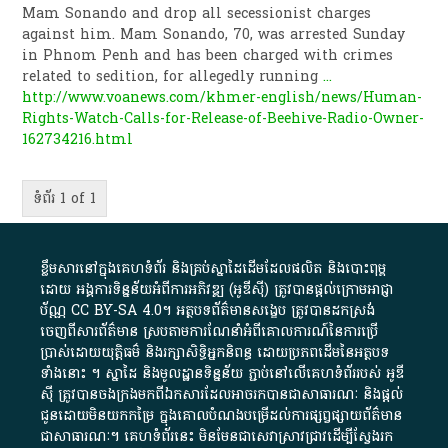
Mam Sonando and drop all secessionist charges
against him. Mam Sonando, 70, was arrested Sunday
in Phnom Penh and has been charged with crimes
related to sedition, for allegedly running
...
http://www.voanews.com/khmer-english/news/Human-
Rights-Watch-Calls-for-Release-of-Beehive-Radio-Owner-
162734216.html
ទំព័រ 1 of 1
ខ្លឹមសារ​នៅ​ក្នុង​គេហទំព័រ និង​គ្រប់​ស្នា​ដៃ​ដើម​ដែល​ផលិត​ និង​បោះពុម្ព​
ដោយ​ អង្គការ​ទិន្នន័យ​អំពី​ការអភិវឌ្ឍ​​ (អូ​ឌី​ស៊ី)​ ត្រូវ​បាន​ផ្តល់​ក្រោម​អាជ្ញា
ប័ណ្ណ​
CC BY-SA 4.0
។​ អត្ថបទ​ព័ត៌មាន​សង្ខេប​ ត្រូវ​បាន​ដកស្រង់​
ចេញពី​សារព័ត៌មាន ស្របតាមការ​ណែនាំ​អំពី​គោលការណ៍​នៃ​ការ​ប្រើ
ប្រាស់​ដោយ​យុត្តិធម៌​ និង​រក្សាសិទ្ធិអ្នកនិពន្ធ ដោយ​ប្រភពដើម​នៃ​​អត្ថបទ
ទាំង​នោះ​ ។​ ស្នាដៃ​ និង​មូលដ្ឋាន​ទិន្នន័យ ​ភ្ជាប់​នៅ​លើ​គេហទំព័រ​របស់​ អូ​ឌី​
ស៊ី​ ត្រូវ​បាន​ចងក្រង​មក​ពី​ឯកសារ​ដែល​អាច​រក​បានជា​សាធារណៈ​ និង​ផ្តល់​
ជូន​ដោយ​មិន​យក​កម្រៃ​ ក្នុង​គោលបំណង​បម្រើ​ដល់ការ​ផ្សព្វផ្សាយ​ព័ត៌មាន​
ជា​សាធារណៈ​។​ គេហទំព័រ​នេះ​ មិនមែន​ជា​សេវា​ស្រាវជ្រាវ​ដើម្បី​ស្វែងរក