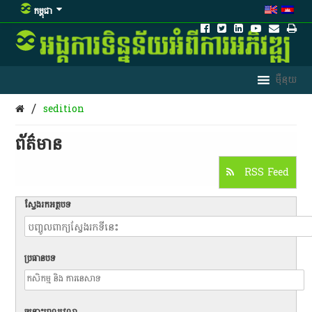
កម្ពុជា
/
sedition
ព័ត៌មាន​
RSS Feed
ស្វែងរកអត្ថបទ
ប្រធានបទ
ចន្លោះពេលវេលា