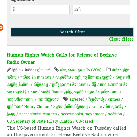
Clear filter
Human Rights Watch Calls for Release of Beehive
Radio Owner
ថ្ងៃទី ២៩ ខែមិថុនា ឆ្នាំ២០១៥
សំឡេង​សហរដ្ឋ​អាមេរិក (VOA)
​ផលិតកម្ម​ផ្នែក​
កសិកម្ម​
/
កសិកម្ម​ និង​ ការ​នេ​សាទ​
/
សង្គមស៊ីវិល
/
ឧក្រិដ្ឋកម្ម និងការអនុវត្តច្បាប់
/
សម្បទានដី
សេដ្ឋកិច្ច និងចំការ
/
សិទ្ធិមនុស្ស
/
ប្រព័ន្ធតុលាការ និងតុលាការ
/
ដីធ្លី
/
គោលនយោបាយ និង​
ការគ្រប់គ្រង​ដីធ្លី
/
ការកាន់កាប់​ដីធ្លី និង​ការចេញ​ប័ណ្ណកម្មសិទ្ធិ​
/
ច្បាប់ និងប្រព័ន្ធតុលាការ
/
ការជួលដីសាធារណៈ
/
ការ​អភិវឌ្ឍ​សង្គម
arrested
/
វិទ្យុសំបុកឃ្មុំ
/
crimes
/
រដ្ឋាភិបាល
/
Hillary Clinton
/
អង្គការឃ្លាំមើលសិទ្ធិមនុស្ស
/
kratie
/
ម៉ម សូណង់ដូ
/
ភ្នំពេញ
/
secessionist charges
/
secessionist movement
/
sedition
/
US Secretary of State Hillary Clinton
/
US-based
The US-based Human Rights Watch on Tuesday called
on the government to release Beehive Radio owner