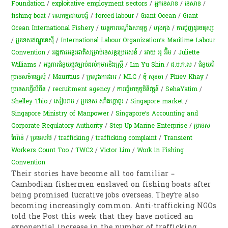
Foundation
/
exploitative employment sectors
/
អ្នកនេសាទ
/
នេសាទ
/
fishing boat
/
ពលកម្មដោយបង្ខំ
/
forced labour
/
Giant Ocean
/
Giant
Ocean International Fishery
/
យន្តការបណ្តឹងសាទុក្ខ
/
ហុងកុង
/
ការជួញដូរមនុស្ស
/
ប្រទេសឥណ្ឌូនេស៊ី
/
International Labour Organization’s Maritime Labour
Convention
/
​អង្គការ​អន្តរជាតិ​សម្រាប់​ទេសន្តរ​ប្រវេសន៍​
/
អាយ​ អូ អ៊ិម
/
Juliette
Williams
/
អង្គការ​​​ជំនួយ​​​​​​ផ្លូវ​​​ច្បាប់​​​ដល់​​​កុមារ​​​និង​​​ស្ត្រី
/
Lin Yu Shin
/
ជ.ប.ក.ស
/
ជំនួយពី
ប្រទេសម៉ាឡេស៊ី​​
/
Mauritius
/
ក្រសួងការងារ
/
MLC
/
មុំ សុខចា
/
Phiev Khay
/
ប្រទេសហ្វីលីពីន
/
recruitment agency
/
​ការ​ធ្វើ​មាតុភូមិ​និវត្តន៍
/
SehaYatim
/
Shelley Thio
/
សៀមរាប
/
ប្រទេស សាំងហ្គាពួរ
/
Singapore market
/
Singapore Ministry of Manpower
/
Singapore’s Accounting and
Corporate Regulatory Authority
/
Step Up Marine Enterprise
/
ប្រទេស
តៃវ៉ាន់
/
ប្រទេសថៃ
/
trafficking
/
trafficking complaint
/
Transient
Workers Count Too
/
TWC2
/
Victor Lim
/
Work in Fishing
Convention
Their stories have become all too familiar –
Cambodian fishermen enslaved on fishing boats after
being promised lucrative jobs overseas. They’re also
becoming increasingly common. Anti-trafficking NGOs
told the Post this week that they have noticed an
exponential increase in the number of trafficking