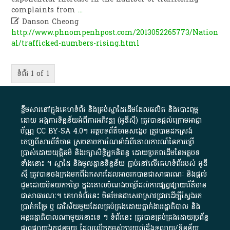
complaints from
...

Danson Cheong
http://www.phnompenhpost.com/2013052265773/Nation
al/trafficked-numbers-rising.html
ទំព័រ 1 of 1
ខ្លឹមសារ​នៅ​ក្នុង​គេហទំព័រ និង​គ្រប់​ស្នា​ដៃ​ដើម​ដែល​ផលិត​ និង​បោះពុម្ព​
ដោយ​ អង្គការ​ទិន្នន័យ​អំពី​ការអភិវឌ្ឍ​​ (អូ​ឌី​ស៊ី)​ ត្រូវ​បាន​ផ្តល់​ក្រោម​អាជ្ញា
ប័ណ្ណ​
CC BY-SA 4.0
។​ អត្ថបទ​ព័ត៌មាន​សង្ខេប​ ត្រូវ​បាន​ដកស្រង់​
ចេញពី​សារព័ត៌មាន ស្របតាមការ​ណែនាំ​អំពី​គោលការណ៍​នៃ​ការ​ប្រើ
ប្រាស់​ដោយ​យុត្តិធម៌​ និង​រក្សាសិទ្ធិអ្នកនិពន្ធ ដោយ​ប្រភពដើម​នៃ​​អត្ថបទ
ទាំង​នោះ​ ។​ ស្នាដៃ​ និង​មូលដ្ឋាន​ទិន្នន័យ ​ភ្ជាប់​នៅ​លើ​គេហទំព័រ​របស់​ អូ​ឌី​
ស៊ី​ ត្រូវ​បាន​ចងក្រង​មក​ពី​ឯកសារ​ដែល​អាច​រក​បានជា​សាធារណៈ​ និង​ផ្តល់​
ជូន​ដោយ​មិន​យក​កម្រៃ​ ក្នុង​គោលបំណង​បម្រើ​ដល់ការ​ផ្សព្វផ្សាយ​ព័ត៌មាន​
ជា​សាធារណៈ​។​ គេហទំព័រ​នេះ​ មិនមែន​ជា​សេវា​ស្រាវជ្រាវ​ដើម្បី​ស្វែងរក
ប្រាក់​កម្រៃ​ ឬ​ ជា​វិស័យ​មួយ​ដែល​គ្រប់គ្រង​ដោយ​ភ្នាក់ងារ​រដ្ឋាភិបាល​ និង ​
អន្តររដ្ឋាភិបាល​ណាមួយ​នោះ​ទេ ​។​ ទំព័រ​នេះ​ ត្រូវ​បាន​គ្រប់គ្រង​ដោយ​ប្រព័ន្ធ​
ផ្សព្វផ្សាយ​ឯកជន​មួយ​ ដែល​លើកកម្ពស់​ការ​យល់​ដឹង​ទូលាយ​/​ទិន្នន័យ​