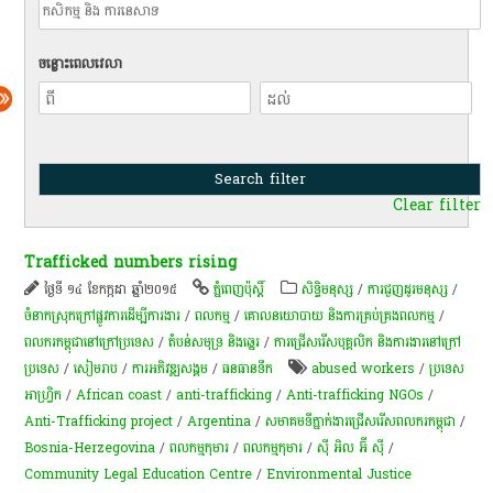
ចន្លោះពេលវេលា
Clear filter
Trafficked numbers rising
ថ្ងៃទី ១៤ ខែកក្កដា ឆ្នាំ២០១៥
ភ្នំពេញប៉ុស្តិ៍
សិទ្ធិមនុស្ស
/
ការជួញដូរមនុស្ស
/
ចំនាកស្រុកក្រៅផ្លូវការដើម្បីការងារ
/
ពល​កម្ម
/
គោលនយោបាយ និងការគ្រប់គ្រងពលកម្ម
/
ពលករកម្ពុជានៅក្រៅប្រទេស
/
​តំបន់​សមុទ្រ និង​ឆ្នេរ​
/
ការជ្រើសរើសបុគ្គលិក និងការងារនៅក្រៅ
ប្រទេស
/
សៀមរាប
/
ការ​អភិវឌ្ឍ​សង្គម
/
​ធនធាន​ទឹក​
abused workers
/
ប្រទេស​
អាហ្វ្រិក
/
African coast
/
anti-trafficking
/
Anti-trafficking NGOs
/
Anti-Trafficking project
/
Argentina
/
​សមាគម​ទី​ភ្នាក់​ងារ​ជ្រើស​រើស​ពល​ករ​កម្ពុជា​
/
Bosnia-Herzegovina
/
ពលកម្ម​កុមារ
/
ពលកម្ម​កុមារ​
/
ស៊ី អិល អ៊ី ស៊ី
/
Community Legal Education Centre
/
Environmental Justice