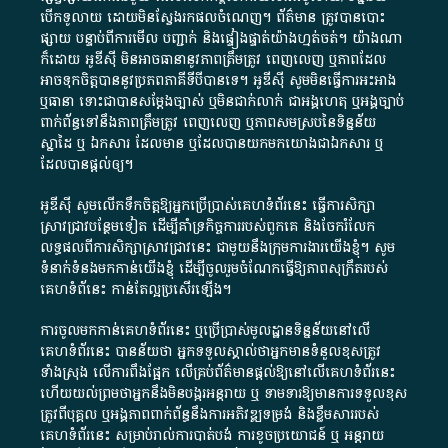
បើក​ទូលាយ​ ដោយ​មិនស្វែង​រក​ផល​ចំណេញ​។​ ព័ត៌មាន​ ត្រូវ​បាន​បោះ
ផ្សាយ​ បន្ទាប់​ពី​ការ​មើល​ បញ្ជាក់​ និង​ផ្ទៀងផ្ទាត់​យ៉ាង​ហ្មត់ចត់​។​ យ៉ាងណា​
ក៏​ដោយ​ អូ​ឌី​ស៊ី​ មិន​អាច​ធានា​នូវ​ភាព​ត្រឹមត្រូវ​ ពេញលេញ​ ឬ​ភាព​ដែល​
អាច​ទុកចិត្ត​បាននូវ​ប្រភព​ភាគី​ទី​បី​បាន​ទេ​។​ អូ​ឌី​ស៊ី​ សូម​មិន​ធ្វើការ​អះអាង​
ឬ​ធានា​ ទោះជា​បាន​សម្តែង​ច្បាស់​ ឬ​មិន​ជាក់លាក់​ ជា​អង្គហេតុ​ ឬ​អង្គច្បាប់​
ពាក់ព័ន្ធ​ទៅ​នឹង​ភាព​ត្រឹមត្រូវ​ ពេញលេញ​ ឬ​ភាព​សម​ស្រប​នៃ​ទិន្នន័យ​
ស្នាដៃ​ ឬ​ ឯកសារ​ ដែល​មាន​ ឬ​ដែល​បាន​យក​មក​យោង​ជា​ឯកសារ​ ឬ​
ដែល​បាន​ផ្តល់​ឲ្យ​។
អូឌីស៊ី សូមលើកទឹកចិត្តឱ្យអ្នកប្រើប្រាស់គេហទំព័រនេះ ធ្វើការសិក្សា
ស្រាវជ្រាវបន្ថែមទៀត ដើម្បីគាំទ្រកិច្ចការ​របស់ពួកគេ និងចែករំលែក
លទ្ធផលពីការសិក្សាស្រាវជ្រាវនេះ ជាមួយនឹងក្រុមការងារយើងខ្ញុំ។ សូម
ទំនាក់ទំនងមកកាន់យើងខ្ញុំ
ដើម្បីចូលរួមចំណែកធ្វើឱ្យភាពសុក្រឹតរបស់
គេហទំព័នេះ កាន់តែល្អប្រសើរឡើង។
ការចូលមកកាន់គេហទំព័រនេះ ឬប្រើប្រាស់មូលដ្ឋានទិន្នន័យនៅលើ
គេហទំព័រនេះ បានន័យថា អ្នកទទួលស្គាល់ថាអ្នកមានទំនួលខុសត្រូវ
ទាំងស្រុង លើការពឹងផ្អែក លើគ្រប់ព័ត៌មានផ្តល់ឱ្យនៅលើគេហទំព័រនេះ
ហើយយល់ព្រមថាអ្នកនឹងមិនបង្ករអន្តរាយ ឬ ទាមទារ​ឱ្យមានការទទួលខុស​
ត្រូវពីបុគ្គល ឬអង្គភាពពាក់ព័ន្ធនឹងការអភិវឌ្ឍទម្រង់ និងខ្លឹមសាររបស់
គេហទំព័រនេះ សម្រាប់រាល់ការបាត់បង់ ការខូចប្រយោជន៍ ឬ អន្តរាយ