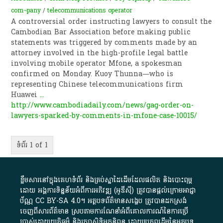
com¬pany
/
telecommunications operator
A controversial order instructing lawyers to consult the
Cam­bodian Bar Association before making public
statements was triggered by comments made by an
attorney involved in the high-profile legal battle
involving mo­bile operator Mfone, a spokes­man
confirmed on Monday. Kuoy Thunna—who is
representing Chinese telecommunications firm
Huawei
...
http://www.cambodiadaily.com/news/gag-order-on-
lawyers-sparked-by-comments-in-mfone-case-10015/
ទំព័រ 1 of 1
ខ្លឹមសារ​នៅ​ក្នុង​គេហទំព័រ និង​គ្រប់​ស្នា​ដៃ​ដើម​ដែល​ផលិត​ និង​បោះពុម្ព​
ដោយ​ អង្គការ​ទិន្នន័យ​អំពី​ការអភិវឌ្ឍ​​ (អូ​ឌី​ស៊ី)​ ត្រូវ​បាន​ផ្តល់​ក្រោម​អាជ្ញា
ប័ណ្ណ​
CC BY-SA 4.0
។​ អត្ថបទ​ព័ត៌មាន​សង្ខេប​ ត្រូវ​បាន​ដកស្រង់​
ចេញពី​សារព័ត៌មាន ស្របតាមការ​ណែនាំ​អំពី​គោលការណ៍​នៃ​ការ​ប្រើ
ប្រាស់​ដោយ​យុត្តិធម៌​ និង​រក្សាសិទ្ធិអ្នកនិពន្ធ ដោយ​ប្រភពដើម​នៃ​​អត្ថបទ