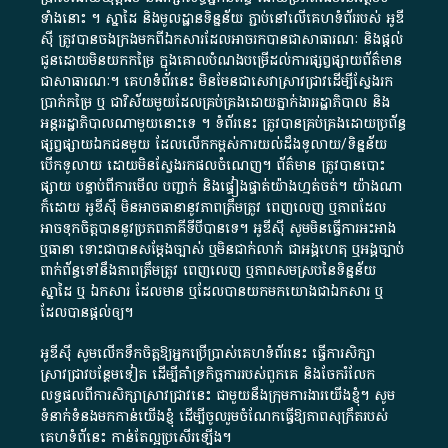
ទាំង​នោះ​ ។​ ស្នាដៃ​ និង​មូលដ្ឋាន​ទិន្នន័យ ​ភ្ជាប់​នៅ​លើ​គេហទំព័រ​របស់​ អូ​ឌី​
ស៊ី​ ត្រូវ​បាន​ចងក្រង​មក​ពី​ឯកសារ​ដែល​អាច​រក​បានជា​សាធារណៈ​ និង​ផ្តល់​
ជូន​ដោយ​មិន​យក​កម្រៃ​ ក្នុង​គោលបំណង​បម្រើ​ដល់ការ​ផ្សព្វផ្សាយ​ព័ត៌មាន​
ជា​សាធារណៈ​។​ គេហទំព័រ​នេះ​ មិនមែន​ជា​សេវា​ស្រាវជ្រាវ​ដើម្បី​ស្វែងរក
ប្រាក់​កម្រៃ​ ឬ​ ជា​វិស័យ​មួយ​ដែល​គ្រប់គ្រង​ដោយ​ភ្នាក់ងារ​រដ្ឋាភិបាល​ និង ​
អន្តររដ្ឋាភិបាល​ណាមួយ​នោះ​ទេ ​។​ ទំព័រ​នេះ​ ត្រូវ​បាន​គ្រប់គ្រង​ដោយ​ប្រព័ន្ធ​
ផ្សព្វផ្សាយ​ឯកជន​មួយ​ ដែល​លើកកម្ពស់​ការ​យល់​ដឹង​ទូលាយ​/​ទិន្នន័យ​
បើក​ទូលាយ​ ដោយ​មិនស្វែង​រក​ផល​ចំណេញ​។​ ព័ត៌មាន​ ត្រូវ​បាន​បោះ
ផ្សាយ​ បន្ទាប់​ពី​ការ​មើល​ បញ្ជាក់​ និង​ផ្ទៀងផ្ទាត់​យ៉ាង​ហ្មត់ចត់​។​ យ៉ាងណា​
ក៏​ដោយ​ អូ​ឌី​ស៊ី​ មិន​អាច​ធានា​នូវ​ភាព​ត្រឹមត្រូវ​ ពេញលេញ​ ឬ​ភាព​ដែល​
អាច​ទុកចិត្ត​បាននូវ​ប្រភព​ភាគី​ទី​បី​បាន​ទេ​។​ អូ​ឌី​ស៊ី​ សូម​មិន​ធ្វើការ​អះអាង​
ឬ​ធានា​ ទោះជា​បាន​សម្តែង​ច្បាស់​ ឬ​មិន​ជាក់លាក់​ ជា​អង្គហេតុ​ ឬ​អង្គច្បាប់​
ពាក់ព័ន្ធ​ទៅ​នឹង​ភាព​ត្រឹមត្រូវ​ ពេញលេញ​ ឬ​ភាព​សម​ស្រប​នៃ​ទិន្នន័យ​
ស្នាដៃ​ ឬ​ ឯកសារ​ ដែល​មាន​ ឬ​ដែល​បាន​យក​មក​យោង​ជា​ឯកសារ​ ឬ​
ដែល​បាន​ផ្តល់​ឲ្យ​។
អូឌីស៊ី សូមលើកទឹកចិត្តឱ្យអ្នកប្រើប្រាស់គេហទំព័រនេះ ធ្វើការសិក្សា
ស្រាវជ្រាវបន្ថែមទៀត ដើម្បីគាំទ្រកិច្ចការ​របស់ពួកគេ និងចែករំលែក
លទ្ធផលពីការសិក្សាស្រាវជ្រាវនេះ ជាមួយនឹងក្រុមការងារយើងខ្ញុំ។ សូម
ទំនាក់ទំនងមកកាន់យើងខ្ញុំ
ដើម្បីចូលរួមចំណែកធ្វើឱ្យភាពសុក្រឹតរបស់
គេហទំព័នេះ កាន់តែល្អប្រសើរឡើង។