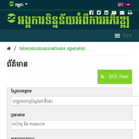
កម្ពុជា
/
telecommunications operator
ព័ត៌មាន​
RSS Feed
ស្វែងរកអត្ថបទ
ប្រធានបទ
ចន្លោះពេលវេលា