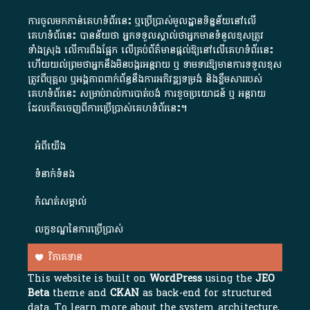
ការចូលមកកាន់គេហទំព័រនេះ ឬប្រើប្រាស់មូលដ្ឋានទិន្នន័យនៅលើ
គេហទំព័រនេះ បានន័យថា អ្នកទទួលស្គាល់ថាអ្នកមានទំនួលខុសត្រូវ
ទាំងស្រុង លើការពឹងផ្អែក លើគ្រប់ព័ត៌មានផ្តល់ឱ្យនៅលើគេហទំព័រនេះ
ហើយយល់ព្រមថាអ្នកនឹងមិនបង្ករអន្តរាយ ឬ ទាមទារ​ឱ្យមានការទទួលខុស​
ត្រូវពីបុគ្គល ឬអង្គភាពពាក់ព័ន្ធនឹងការអភិវឌ្ឍទម្រង់ និងខ្លឹមសាររបស់
គេហទំព័រនេះ សម្រាប់រាល់ការបាត់បង់ ការខូចប្រយោជន៍ ឬ អន្តរាយ
ដែលកើតចេញពីការប្រើប្រាស់គេហទំព័រនេះ។
អំពី​យើង​
ទំនាក់ទំនង
កំណត់សម្គាល់
លក្ខខណ្ឌនៃការប្រើប្រាស់
វិភាគទាន
This website is built on
WordPress
using the
JEO
Beta
theme and
CKAN
as back-end for structured
data. To learn more about the system architecture,