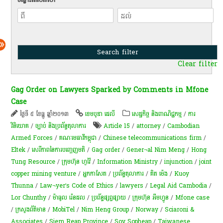
Clear filter
Gag Order on Lawyers Sparked by Comments in Mfone
Case
ថ្ងៃទី ៥ ខែធ្នូ ឆ្នាំ២០១៣
ខេមបូឌា ដេលី
សេដ្ឋកិច្ច និងពាណិជ្ជកម្ម
/
ការ
វិនិយោគ
/
ច្បាប់ និងប្រព័ន្ធតុលាការ
Article 15
/
attorney
/
Cam­bodian
Armed Forces
/
គណៈមេធាវីកម្ពុជា
/
Chinese telecommunications firm
/
Eltek
/
សេរីភាព​នៃ​ការ​បញ្ចេញមតិ
/
Gag order
/
Gener¬al Nim Meng
/
Hong
Tung Resource
/
ក្រុមហ៊ុន ហួវ៉ៃ
/
Infor­mation Ministry
/
injunction
/
joint
copper mining venture
/
អ្នកកាសែត​
/
ប្រព័ន្ធ​តុលាការ
/
គិត ម៉េង
/
Kuoy
Thunna
/
Law¬yer’s Code of Ethics
/
lawyers
/
Legal Aid Cambodia
/
Lor Chunthy
/
ម៉ាធូល រ៉េនដល
/
ប្រព័ន្ធ​ផ្សព្វ​ផ្សាយ​
/
ក្រុមហ៊ុន អឹមហ្វូន
/
Mfone case
/
ក្រសួងព័ត៌មាន
/
MobiTel
/
Nim Heng Group
/
Norway
/
Sciaroni &
Associates
/
Siem Reap Province
/
Soy Sopheap
/
Taiwanese