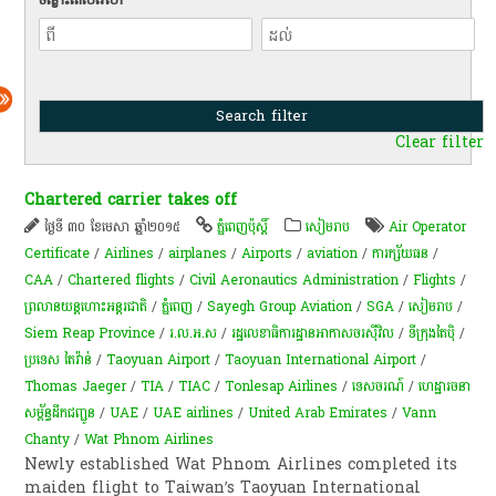
Clear filter
Chartered carrier takes off
ថ្ងៃទី ៣០ ខែមេសា ឆ្នាំ២០១៥
ភ្នំពេញប៉ុស្តិ៍
សៀមរាប
Air Operator
Certificate
/
Airlines
/
airplanes
/
Airports
/
aviation
/
ការក្ស័យធន​
/
CAA
/
Chartered flights
/
Civil Aeronautics Administration
/
Flights
/
ព្រលាន​យន្ត​ហោះ​អន្តរជាតិ​
/
ភ្នំពេញ
/
Sayegh Group Aviation
/
SGA
/
សៀមរាប
/
Siem Reap Province
/
រ.ល.អ.ស
/
រដ្ឋលេខាធិការដ្ឋានអាកាសចរស៊ីវិល
/
ទីក្រុង​តៃ​ប៉ិ​
/
ប្រទេស តៃវ៉ាន់
/
Taoyuan Airport
/
Taoyuan International Airport
/
Thomas Jaeger
/
TIA
/
TIAC
/
Tonlesap Airlines
/
ទេសចរណ៍
/
ហេដ្ឋារចនា
សម្ព័ន្ធដឹកជញ្ជូន
/
UAE
/
UAE airlines
/
United Arab Emirates
/
Vann
Chanty
/
Wat Phnom Airlines
Newly established Wat Phnom Airlines completed its
maiden flight to Taiwan’s Taoyuan International