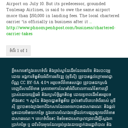
Airport on July 10. But its predecessor, grounded
Tonlesap Airlines, is said to owe the same airport
more than $50,000 in landing fees. The local chartered
carrier “is officially in business after it
...
http://www.phnompenhpost.com/business/chartered-
carrier-takes
ទំព័រ 1 of 1
ខ្លឹមសារ​នៅ​ក្នុង​គេហទំព័រ និង​គ្រប់​ស្នា​ដៃ​ដើម​ដែល​ផលិត​ និង​បោះពុម្ព​
ដោយ​ អង្គការ​ទិន្នន័យ​អំពី​ការអភិវឌ្ឍ​​ (អូ​ឌី​ស៊ី)​ ត្រូវ​បាន​ផ្តល់​ក្រោម​អាជ្ញា
ប័ណ្ណ​
CC BY-SA 4.0
។​ អត្ថបទ​ព័ត៌មាន​សង្ខេប​ ត្រូវ​បាន​ដកស្រង់​
ចេញពី​សារព័ត៌មាន ស្របតាមការ​ណែនាំ​អំពី​គោលការណ៍​នៃ​ការ​ប្រើ
ប្រាស់​ដោយ​យុត្តិធម៌​ និង​រក្សាសិទ្ធិអ្នកនិពន្ធ ដោយ​ប្រភពដើម​នៃ​​អត្ថបទ
ទាំង​នោះ​ ។​ ស្នាដៃ​ និង​មូលដ្ឋាន​ទិន្នន័យ ​ភ្ជាប់​នៅ​លើ​គេហទំព័រ​របស់​ អូ​ឌី​
ស៊ី​ ត្រូវ​បាន​ចងក្រង​មក​ពី​ឯកសារ​ដែល​អាច​រក​បានជា​សាធារណៈ​ និង​ផ្តល់​
ជូន​ដោយ​មិន​យក​កម្រៃ​ ក្នុង​គោលបំណង​បម្រើ​ដល់ការ​ផ្សព្វផ្សាយ​ព័ត៌មាន​
ជា​សាធារណៈ​។​ គេហទំព័រ​នេះ​ មិនមែន​ជា​សេវា​ស្រាវជ្រាវ​ដើម្បី​ស្វែងរក
ប្រាក់​កម្រៃ​ ឬ​ ជា​វិស័យ​មួយ​ដែល​គ្រប់គ្រង​ដោយ​ភ្នាក់ងារ​រដ្ឋាភិបាល​ និង ​