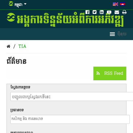
កម្ពុជា
/
TIA
ព័ត៌មាន​
RSS Feed
ស្វែងរកអត្ថបទ
ប្រធានបទ
ចន្លោះពេលវេលា