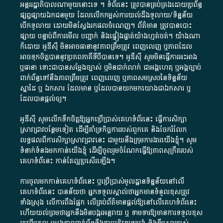
អន្តររដ្ឋាភិបាល​ណាមួយ​នោះ​ទេ ​។​ ទំព័រ​នេះ​ ត្រូវ​បាន​គ្រប់គ្រង​ដោយ​ប្រព័ន្ធ​
ផ្សព្វផ្សាយ​ឯកជន​មួយ​ ដែល​លើកកម្ពស់​ការ​យល់​ដឹង​ទូលាយ​/​ទិន្នន័យ​
បើក​ទូលាយ​ ដោយ​មិនស្វែង​រក​ផល​ចំណេញ​។​ ព័ត៌មាន​ ត្រូវ​បាន​បោះ
ផ្សាយ​ បន្ទាប់​ពី​ការ​មើល​ បញ្ជាក់​ និង​ផ្ទៀងផ្ទាត់​យ៉ាង​ហ្មត់ចត់​។​ យ៉ាងណា​
ក៏​ដោយ​ អូ​ឌី​ស៊ី​ មិន​អាច​ធានា​នូវ​ភាព​ត្រឹមត្រូវ​ ពេញលេញ​ ឬ​ភាព​ដែល​
អាច​ទុកចិត្ត​បាននូវ​ប្រភព​ភាគី​ទី​បី​បាន​ទេ​។​ អូ​ឌី​ស៊ី​ សូម​មិន​ធ្វើការ​អះអាង​
ឬ​ធានា​ ទោះជា​បាន​សម្តែង​ច្បាស់​ ឬ​មិន​ជាក់លាក់​ ជា​អង្គហេតុ​ ឬ​អង្គច្បាប់​
ពាក់ព័ន្ធ​ទៅ​នឹង​ភាព​ត្រឹមត្រូវ​ ពេញលេញ​ ឬ​ភាព​សម​ស្រប​នៃ​ទិន្នន័យ​
ស្នាដៃ​ ឬ​ ឯកសារ​ ដែល​មាន​ ឬ​ដែល​បាន​យក​មក​យោង​ជា​ឯកសារ​ ឬ​
ដែល​បាន​ផ្តល់​ឲ្យ​។
អូឌីស៊ី សូមលើកទឹកចិត្តឱ្យអ្នកប្រើប្រាស់គេហទំព័រនេះ ធ្វើការសិក្សា
ស្រាវជ្រាវបន្ថែមទៀត ដើម្បីគាំទ្រកិច្ចការ​របស់ពួកគេ និងចែករំលែក
លទ្ធផលពីការសិក្សាស្រាវជ្រាវនេះ ជាមួយនឹងក្រុមការងារយើងខ្ញុំ។ សូម
ទំនាក់ទំនងមកកាន់យើងខ្ញុំ
ដើម្បីចូលរួមចំណែកធ្វើឱ្យភាពសុក្រឹតរបស់
គេហទំព័នេះ កាន់តែល្អប្រសើរឡើង។
ការចូលមកកាន់គេហទំព័រនេះ ឬប្រើប្រាស់មូលដ្ឋានទិន្នន័យនៅលើ
គេហទំព័រនេះ បានន័យថា អ្នកទទួលស្គាល់ថាអ្នកមានទំនួលខុសត្រូវ
ទាំងស្រុង លើការពឹងផ្អែក លើគ្រប់ព័ត៌មានផ្តល់ឱ្យនៅលើគេហទំព័រនេះ
ហើយយល់ព្រមថាអ្នកនឹងមិនបង្ករអន្តរាយ ឬ ទាមទារ​ឱ្យមានការទទួលខុស​