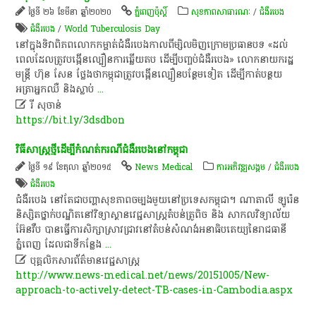
ថ្ងៃទី ២៦ ខែមីនា ឆ្នាំ២០២០
ភ្នំពេញប៉ុស្តិ៍
សុខ​ភាព​សា​ធា​រណៈ
/
ជំងឺរបេង
ជំងឺរបេង
/
World Tuberculosis Day
​នៅ​ក្នុង​ទិវា​ពិភពលោក​កម្ចាត់​ជំងឺរបេង​កាលពី​ម្សិលមិញ​ក្រោម​ប្រធានបទ​ «​ដល់​
ពេល​ដែល​ត្រូវ​បង្កើន​ល្បឿន​ការ​ឆ្លើយ​តប​ ដើម្បី​បញ្ចប់​ជំងឺរបេង​»​ លោកនាយក​រដ្ឋ
មន្ត្រី​ ហ៊ុន​ សែន​ ថ្លែង​ថា​កម្ពុជា​ត្រូវ​បង្កើន​ល្បឿន​បន្ថែម​ទៀត​ ដើម្បី​កាត់​បន្ថយ​
អត្រា​អ្នក​ឈឺ​ និង​ស្លាប់
...

រី សុចាន់
https://bit.ly/3dsdbon
វិធីសាស្ត្រ​ថ្មី​ដើម្បី​កំណត់​ករណី​ជំងឺរបេង​នៅ​កម្ពុជា​
ថ្ងៃទី ១៩ ខែតុលា ឆ្នាំ២០១៥
News Medical
ការ​អភិវឌ្ឍ​សង្គម
/
ជំងឺរបេង
ជំងឺរបេង
​ជំងឺរបេង​ នៅ​តែ​ជា​បញ្ហា​សុខភាព​ចម្បង​មួយ​នៅ​ប្រទេស​កម្ពុជា​។​ ណា​តា​លី​ ឡូ​រ៉េ​ន​
និស្សិត​ថ្នាក់បណ្ឌិត​នៅ​វិទ្យាស្ថាន​វេជ្ជសាស្ត្រ​តំបន់​ត្រូពិច​ និង​ សាកលវិទ្យាល័យ​
អ៊ែន​វឺ​ប​ បាន​ធ្វើការ​សិក្សា​ស្រាវជ្រាវ​នៅ​តំបន់​សំណង់​អនាធិបតេយ្យ​នៃ​រាជធានី​
ភ្នំពេញ​ ដែល​ជាទី​កន្លែង
...

បុគ្គលិកសារព័ត៌មានវេជ្ជសាស្រ្ត
http://www.news-medical.net/news/20151005/New-
approach-to-actively-detect-TB-cases-in-Cambodia.aspx