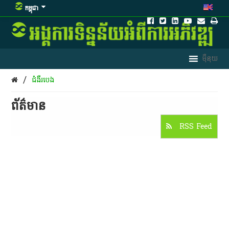
កម្ពុជា
/
ជំងឺរបេង
ព័ត៌មាន​
RSS Feed