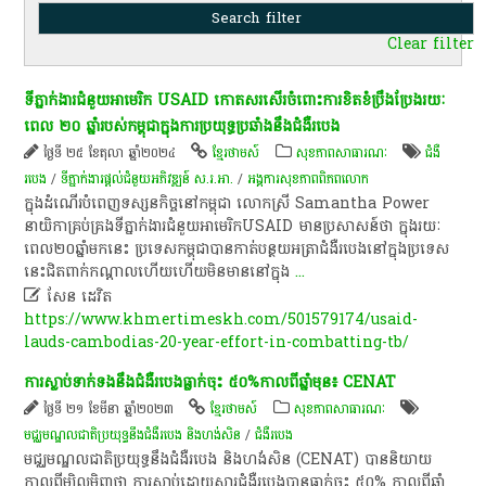
Clear filter
​ទីភ្នាក់ងារ​ជំនួយ​អា​មេ​រិ​ក​ USAID​ កោតសរសើរ​ចំពោះ​ការ​ខិតខំ​ប្រឹងប្រែង​រយៈ
ពេល​ ២០​ ឆ្នាំ​របស់​កម្ពុជា​ក្នុង​ការ​ប្រយុទ្ធ​ប្រឆាំង​នឹង​ជំងឺរបេង​
ថ្ងៃទី ២៥ ខែតុលា ឆ្នាំ២០២៤
ខ្មែរថាមស៍
សុខ​ភាព​សា​ធា​រណៈ
ជំងឺ
របេង
/
ទីភ្នាក់ងារ​ផ្តល់​ជំនួយ​អភិវឌ្ឍន៍​ ស.រ.អា.
/
អង្គការសុខភាពពិភពលោក
​ក្នុង​ដំណើរ​បំពេញ​ទស្សនកិច្ច​នៅ​កម្ពុជា​ លោកស្រី​ Samantha​ Power​
នាយិកា​គ្រប់គ្រង​ទីភ្នាក់ងារ​ជំនួយ​អា​មេ​រិ​ក​USAID​ មាន​ប្រសាសន៍​ថា​ ក្នុង​រយៈ
ពេល​២០​ឆ្នាំ​មកនេះ​ ប្រទេស​កម្ពុជា​បាន​កាត់​បន្ថយ​អត្រា​ជំងឺរបេង​នៅ​ក្នុង​ប្រទេស​
នេះ​ជិត​ពាក់កណ្តាល​ហើយ​ហើយ​មិន​មាននៅ​ក្នុង
...

សែន ដេវិត
https://www.khmertimeskh.com/501579174/usaid-
lauds-cambodias-20-year-effort-in-combatting-tb/
​ការ​ស្លាប់​ទាក់ទង​នឹង​ជំងឺរបេង​ធ្លាក់​ចុះ​ ៥០%​កាលពី​ឆ្នាំ​មុន​៖​ CENAT
ថ្ងៃទី ២១ ខែមីនា ឆ្នាំ២០២៣
ខ្មែរថាមស៍
សុខ​ភាព​សា​ធា​រណៈ
មជ្ឈមណ្ឌលជាតិប្រយុទ្ធនឹងជំងឺរបេង និងហង់សិន
/
ជំងឺរបេង
មជ្ឈមណ្ឌលជាតិប្រយុទ្ធនឹងជំងឺរបេង និងហង់សិន​ (CENAT)​ បាន​និយាយ​
កាលពី​ម្សិលមិញ​ថា​ ការ​ស្លាប់​ដោយសារ​ជំងឺរបេង​បាន​ធ្លាក់​ចុះ​ ៥០%​ កាលពី​ឆ្នាំ​