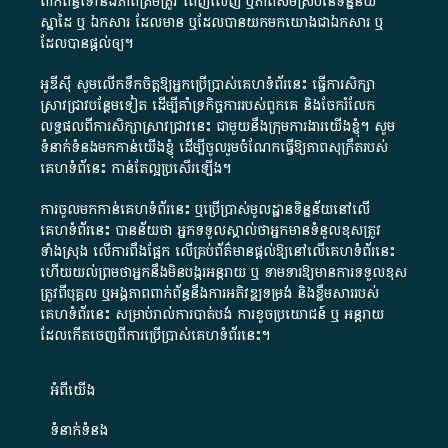
ពាក់ព័ន្ធ​ទៅ​នឹង​ភាព​ត្រឹមត្រូវ​ ពេញលេញ​ ឬ​ភាព​សម​ស្រប​នៃ​ទិន្នន័យ​
ស្នាដៃ​ ឬ​ ឯកសារ​ ដែល​មាន​ ឬ​ដែល​បាន​យក​មក​យោង​ជា​ឯកសារ​ ឬ​
ដែល​បាន​ផ្តល់​ឲ្យ​។
អូឌីស៊ី សូមលើកទឹកចិត្តឱ្យអ្នកប្រើប្រាស់គេហទំព័រនេះ ធ្វើការសិក្សា
ស្រាវជ្រាវបន្ថែមទៀត ដើម្បីគាំទ្រកិច្ចការ​របស់ពួកគេ និងចែករំលែក
លទ្ធផលពីការសិក្សាស្រាវជ្រាវនេះ ជាមួយនឹងក្រុមការងារយើងខ្ញុំ។ សូម
ទំនាក់ទំនងមកកាន់យើងខ្ញុំ
ដើម្បីចូលរួមចំណែកធ្វើឱ្យភាពសុក្រឹតរបស់
គេហទំព័នេះ កាន់តែល្អប្រសើរឡើង។
ការចូលមកកាន់គេហទំព័រនេះ ឬប្រើប្រាស់មូលដ្ឋានទិន្នន័យនៅលើ
គេហទំព័រនេះ បានន័យថា អ្នកទទួលស្គាល់ថាអ្នកមានទំនួលខុសត្រូវ
ទាំងស្រុង លើការពឹងផ្អែក លើគ្រប់ព័ត៌មានផ្តល់ឱ្យនៅលើគេហទំព័រនេះ
ហើយយល់ព្រមថាអ្នកនឹងមិនបង្ករអន្តរាយ ឬ ទាមទារ​ឱ្យមានការទទួលខុស​
ត្រូវពីបុគ្គល ឬអង្គភាពពាក់ព័ន្ធនឹងការអភិវឌ្ឍទម្រង់ និងខ្លឹមសាររបស់
គេហទំព័រនេះ សម្រាប់រាល់ការបាត់បង់ ការខូចប្រយោជន៍ ឬ អន្តរាយ
ដែលកើតចេញពីការប្រើប្រាស់គេហទំព័រនេះ។
អំពី​យើង​
ទំនាក់ទំនង