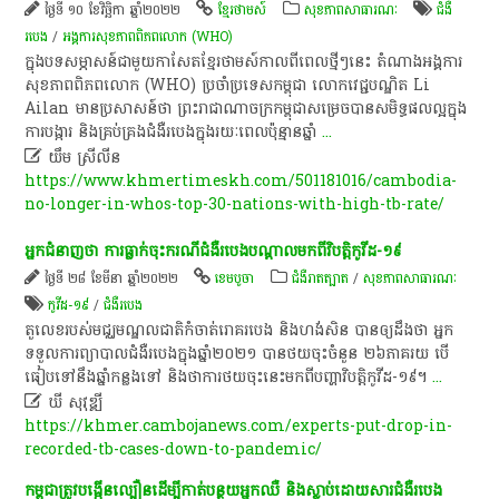
ថ្ងៃទី ១០ ខែវិច្ឆិកា ឆ្នាំ២០២២
ខ្មែរថាមស៍
សុខ​ភាព​សា​ធា​រណៈ
ជំងឺ
របេង
/
អង្គការសុខភាពពិភពលោក (WHO)
​ក្នុង​បទ​សម្ភាសន៍​ជាមួយ​កាសែត​ខ្មែរ​ថា​ម​ស៍កាល​ពី​ពេល​ថ្មីៗ​នេះ​ តំណាង​អង្គការ​
សុខភាព​ពិភពលោក​ (WHO)​ ប្រចាំ​ប្រទេស​កម្ពុជា​ លោក​វេជ្ជបណ្ឌិត​ Li​
Ailan​ មាន​ប្រសាសន៍​ថា​ ព្រះរាជាណាចក្រ​កម្ពុជា​សម្រេច​បាន​សមិទ្ធផល​ល្អ​ក្នុង​
ការ​បង្ការ​ និង​គ្រប់គ្រង​ជំងឺរបេង​ក្នុង​រយៈពេល​ប៉ុន្មាន​ឆ្នាំ
...

យឹម ស្រីលីន
https://www.khmertimeskh.com/501181016/cambodia-
no-longer-in-whos-top-30-nations-with-high-tb-rate/
អ្នកជំនាញថា ការធ្លាក់ចុះករណីជំងឺរបេងបណ្តាលមកពីវិបត្តិកូវីដ-១៩
ថ្ងៃទី ២៨ ខែមីនា ឆ្នាំ២០២២
ខេ​ម​បូ​ចា
ជំងឺរាតត្បាត
/
សុខ​ភាព​សា​ធា​រណៈ
កូ​វី​ដ​-១៩
/
ជំងឺរបេង
តួលេខ​របស់​មជ្ឈមណ្ឌលជាតិ​កំចាត់រោគរបេង និងហង់សិន បានឲ្យ​ដឹង​ថា ​អ្នក​
ទទួល​ការ​ព្យាបាល​ជំងឺ​របេង​ក្នុង​ឆ្នាំ​២០២១ បាន​ថយ​ចុះ​ចំនួន​ ២៦​ភាគរយ បើ​
ធៀប​ទៅ​នឹង​ឆ្នាំ​កន្លង​ទៅ និង​ថា​ការ​ថយ​ចុះ​នេះ​មក​ពី​បញ្ហា​វិបត្តិ​កូវីដ-១៩​។​
...

ឃី សុវុឌ្ឍី
https://khmer.cambojanews.com/experts-put-drop-in-
recorded-tb-cases-down-to-pandemic/
​កម្ពុជា​ត្រូវ​បង្កើន​ល្បឿន​ដើម្បី​កាត់​បន្ថយ​អ្នក​ឈឺ​ និង​ស្លាប់​ដោយសារ​ជំងឺរបេង​