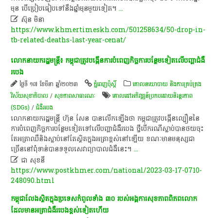
មុន​ បើ​ប្រៀបធៀប​ទៅ​នឹង​ឆ្នាំ​មុន​មួយទៀត​។​
...

សុ៊ន មិនា
https://www.khmertimeskh.com/501258634/50-drop-in-
tb-related-deaths-last-year-cenat/
​លោកនាយក​រដ្ឋមន្ត្រី៖ ​កម្ពុជា​ត្រូវ​បង្កើន​ការបំពេញ​កិច្ចការ​បន្ថែមទៀត​លើ​បញ្ហា​ជំងឺ
របេង​
ថ្ងៃទី ១៧ ខែមីនា ឆ្នាំ២០២៣
ភ្នំពេញប៉ុស្តិ៍
គោលនយោបាយ និងការគ្រប់គ្រង
វិស័យសុខាភិបាល
/
សុខ​ភាព​សា​ធា​រណៈ
គោលដៅ​អភិវឌ្ឍន៍​ប្រកបដោយ​និរន្តរភាព​
(SDGs)
/
ជំងឺរបេង
លោកនាយក​រដ្ឋមន្ត្រី ហ៊ុន សែន បាន​លើកឡើងថា កម្ពុជា​ត្រូវ​បង្កើនល្បឿន​នៃ​
ការ​បំពេញ​កិច្ចការ​បន្ថែមទៀត​ទៅលើ​បញ្ហា​ជំងឺរបេង ថ្វីបើ​ករណី​ស្លាប់​បាន​ថយចុះ
តែ​អត្រា​ឈឺ​និង​ស្លាប់​នៅតែ​ស្ថិតក្នុង​អត្រា​ខ្ពស់​នៅឡើយ ខណៈ​មាន​មនុស្ស​ជា
ច្រើន​នៅ​ពុំទាន់​បានទទួល​សេវា​ព្យាបាល​ជំងឺ​នេះ​។
...

ជា សុខនី
https://www.postkhmer.com/national/2023-03-17-0710-
248090.html
​កម្ពុជា​លែង​ស្ថិត​ក្នុង​ប្រទេស​កំពូល​ទាំង​ ៣០​ របស់​អង្គការ​សុខភាព​ពិភពលោក​
ដែល​មាន​អត្រា​ជំងឺរបេង​ខ្ពស់​ទៀត​ហើយ​