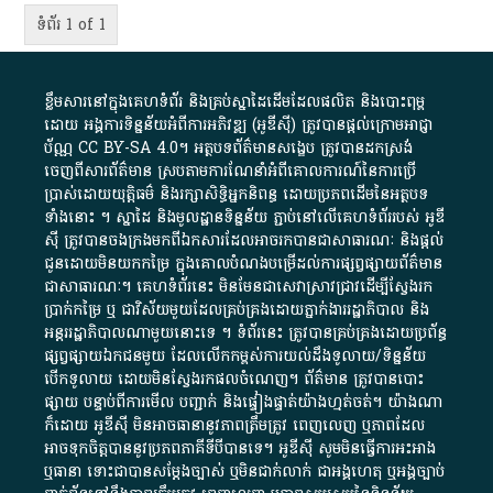
ទំព័រ 1 of 1
ខ្លឹមសារ​នៅ​ក្នុង​គេហទំព័រ និង​គ្រប់​ស្នា​ដៃ​ដើម​ដែល​ផលិត​ និង​បោះពុម្ព​
ដោយ​ អង្គការ​ទិន្នន័យ​អំពី​ការអភិវឌ្ឍ​​ (អូ​ឌី​ស៊ី)​ ត្រូវ​បាន​ផ្តល់​ក្រោម​អាជ្ញា
ប័ណ្ណ​
CC BY-SA 4.0
។​ អត្ថបទ​ព័ត៌មាន​សង្ខេប​ ត្រូវ​បាន​ដកស្រង់​
ចេញពី​សារព័ត៌មាន ស្របតាមការ​ណែនាំ​អំពី​គោលការណ៍​នៃ​ការ​ប្រើ
ប្រាស់​ដោយ​យុត្តិធម៌​ និង​រក្សាសិទ្ធិអ្នកនិពន្ធ ដោយ​ប្រភពដើម​នៃ​​អត្ថបទ
ទាំង​នោះ​ ។​ ស្នាដៃ​ និង​មូលដ្ឋាន​ទិន្នន័យ ​ភ្ជាប់​នៅ​លើ​គេហទំព័រ​របស់​ អូ​ឌី​
ស៊ី​ ត្រូវ​បាន​ចងក្រង​មក​ពី​ឯកសារ​ដែល​អាច​រក​បានជា​សាធារណៈ​ និង​ផ្តល់​
ជូន​ដោយ​មិន​យក​កម្រៃ​ ក្នុង​គោលបំណង​បម្រើ​ដល់ការ​ផ្សព្វផ្សាយ​ព័ត៌មាន​
ជា​សាធារណៈ​។​ គេហទំព័រ​នេះ​ មិនមែន​ជា​សេវា​ស្រាវជ្រាវ​ដើម្បី​ស្វែងរក
ប្រាក់​កម្រៃ​ ឬ​ ជា​វិស័យ​មួយ​ដែល​គ្រប់គ្រង​ដោយ​ភ្នាក់ងារ​រដ្ឋាភិបាល​ និង ​
អន្តររដ្ឋាភិបាល​ណាមួយ​នោះ​ទេ ​។​ ទំព័រ​នេះ​ ត្រូវ​បាន​គ្រប់គ្រង​ដោយ​ប្រព័ន្ធ​
ផ្សព្វផ្សាយ​ឯកជន​មួយ​ ដែល​លើកកម្ពស់​ការ​យល់​ដឹង​ទូលាយ​/​ទិន្នន័យ​
បើក​ទូលាយ​ ដោយ​មិនស្វែង​រក​ផល​ចំណេញ​។​ ព័ត៌មាន​ ត្រូវ​បាន​បោះ
ផ្សាយ​ បន្ទាប់​ពី​ការ​មើល​ បញ្ជាក់​ និង​ផ្ទៀងផ្ទាត់​យ៉ាង​ហ្មត់ចត់​។​ យ៉ាងណា​
ក៏​ដោយ​ អូ​ឌី​ស៊ី​ មិន​អាច​ធានា​នូវ​ភាព​ត្រឹមត្រូវ​ ពេញលេញ​ ឬ​ភាព​ដែល​
អាច​ទុកចិត្ត​បាននូវ​ប្រភព​ភាគី​ទី​បី​បាន​ទេ​។​ អូ​ឌី​ស៊ី​ សូម​មិន​ធ្វើការ​អះអាង​
ឬ​ធានា​ ទោះជា​បាន​សម្តែង​ច្បាស់​ ឬ​មិន​ជាក់លាក់​ ជា​អង្គហេតុ​ ឬ​អង្គច្បាប់​