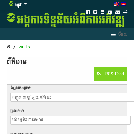
កម្ពុជា
/
wells
ព័ត៌មាន​
RSS Feed
ស្វែងរកអត្ថបទ
ប្រធានបទ
ចន្លោះពេលវេលា