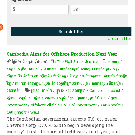
Clear filter
Cambodia Aims for Offshore Production Next Year
ថ្ងៃទី ២ ខែកក្កដា ឆ្នាំ២០១៥
The Wall Street Journal
ថាមពល
/
ឧស្សាហកម្មនិស្សារណកម្ម
/
គោលនយោបាយនិងការគ្រប់គ្រងឧស្សាហកម្មនិស្សរណកម្ម
/
បរិក្ខារផលិត និងចែកចាយអគ្គីសនី
/
​តំបន់​សមុទ្រ និង​ឆ្នេរ​
/
ផលិតកម្មថាមពលដែលមិនកើតឡើង
វិញ
/
ការរុករក និងទាញយកប្រេង និង ឧស្ម័នពីក្រោមបាតសមុទ្រ
/
ធនធានប្រេង និងឧស្ម័ន
/
ធនធាន​ទឹក​
ប្រទេស អាមេរិក
/
ប្លុក អេ
/
ប្រទេសកម្ពុជា
/
Cambodia's coast
/
រដ្ឋាភិបាលកម្ពុជា
/
អាជ្ញាធរប្រេងកាតជាតិកម្ពុជា
/
ក្រុម​ហ៊ុន​ឈេហ្វរ៉ុន
/
Coast
/
gas
investment
/
offshore oil field
/
oil
/
oil investment
/
សហរដ្ឋអាមេរិក
/
សហរដ្ឋអាមេរិច
/
wells
The Cambodian government expects U.S. oil major
Chevron Corp. CVX -0.53%to begin developing the
country’s first offshore oil field early next year, and