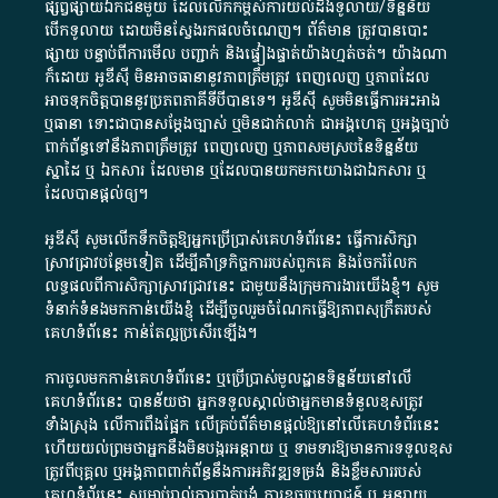
ផ្សព្វផ្សាយ​ឯកជន​មួយ​ ដែល​លើកកម្ពស់​ការ​យល់​ដឹង​ទូលាយ​/​ទិន្នន័យ​
បើក​ទូលាយ​ ដោយ​មិនស្វែង​រក​ផល​ចំណេញ​។​ ព័ត៌មាន​ ត្រូវ​បាន​បោះ
ផ្សាយ​ បន្ទាប់​ពី​ការ​មើល​ បញ្ជាក់​ និង​ផ្ទៀងផ្ទាត់​យ៉ាង​ហ្មត់ចត់​។​ យ៉ាងណា​
ក៏​ដោយ​ អូ​ឌី​ស៊ី​ មិន​អាច​ធានា​នូវ​ភាព​ត្រឹមត្រូវ​ ពេញលេញ​ ឬ​ភាព​ដែល​
អាច​ទុកចិត្ត​បាននូវ​ប្រភព​ភាគី​ទី​បី​បាន​ទេ​។​ អូ​ឌី​ស៊ី​ សូម​មិន​ធ្វើការ​អះអាង​
ឬ​ធានា​ ទោះជា​បាន​សម្តែង​ច្បាស់​ ឬ​មិន​ជាក់លាក់​ ជា​អង្គហេតុ​ ឬ​អង្គច្បាប់​
ពាក់ព័ន្ធ​ទៅ​នឹង​ភាព​ត្រឹមត្រូវ​ ពេញលេញ​ ឬ​ភាព​សម​ស្រប​នៃ​ទិន្នន័យ​
ស្នាដៃ​ ឬ​ ឯកសារ​ ដែល​មាន​ ឬ​ដែល​បាន​យក​មក​យោង​ជា​ឯកសារ​ ឬ​
ដែល​បាន​ផ្តល់​ឲ្យ​។
អូឌីស៊ី សូមលើកទឹកចិត្តឱ្យអ្នកប្រើប្រាស់គេហទំព័រនេះ ធ្វើការសិក្សា
ស្រាវជ្រាវបន្ថែមទៀត ដើម្បីគាំទ្រកិច្ចការ​របស់ពួកគេ និងចែករំលែក
លទ្ធផលពីការសិក្សាស្រាវជ្រាវនេះ ជាមួយនឹងក្រុមការងារយើងខ្ញុំ។ សូម
ទំនាក់ទំនងមកកាន់យើងខ្ញុំ
ដើម្បីចូលរួមចំណែកធ្វើឱ្យភាពសុក្រឹតរបស់
គេហទំព័នេះ កាន់តែល្អប្រសើរឡើង។
ការចូលមកកាន់គេហទំព័រនេះ ឬប្រើប្រាស់មូលដ្ឋានទិន្នន័យនៅលើ
គេហទំព័រនេះ បានន័យថា អ្នកទទួលស្គាល់ថាអ្នកមានទំនួលខុសត្រូវ
ទាំងស្រុង លើការពឹងផ្អែក លើគ្រប់ព័ត៌មានផ្តល់ឱ្យនៅលើគេហទំព័រនេះ
ហើយយល់ព្រមថាអ្នកនឹងមិនបង្ករអន្តរាយ ឬ ទាមទារ​ឱ្យមានការទទួលខុស​
ត្រូវពីបុគ្គល ឬអង្គភាពពាក់ព័ន្ធនឹងការអភិវឌ្ឍទម្រង់ និងខ្លឹមសាររបស់
គេហទំព័រនេះ សម្រាប់រាល់ការបាត់បង់ ការខូចប្រយោជន៍ ឬ អន្តរាយ