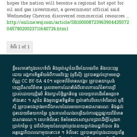
hopes the nation will become a regional hot spot for
oil and gas investment, a government official said
Wednesday Chevron discovered commercial resources
...
http://online.wsj.com/article/SB100008723963904435072
04578020023711640726.html
ទំព័រ 1 of 1
ខ្លឹមសារ​នៅ​ក្នុង​គេហទំព័រ និង​គ្រប់​ស្នា​ដៃ​ដើម​ដែល​ផលិត​ និង​បោះពុម្ព​
ដោយ​ អង្គការ​ទិន្នន័យ​អំពី​ការអភិវឌ្ឍ​​ (អូ​ឌី​ស៊ី)​ ត្រូវ​បាន​ផ្តល់​ក្រោម​អាជ្ញា
ប័ណ្ណ​
CC BY-SA 4.0
។​ អត្ថបទ​ព័ត៌មាន​សង្ខេប​ ត្រូវ​បាន​ដកស្រង់​
ចេញពី​សារព័ត៌មាន ស្របតាមការ​ណែនាំ​អំពី​គោលការណ៍​នៃ​ការ​ប្រើ
ប្រាស់​ដោយ​យុត្តិធម៌​ និង​រក្សាសិទ្ធិអ្នកនិពន្ធ ដោយ​ប្រភពដើម​នៃ​​អត្ថបទ
ទាំង​នោះ​ ។​ ស្នាដៃ​ និង​មូលដ្ឋាន​ទិន្នន័យ ​ភ្ជាប់​នៅ​លើ​គេហទំព័រ​របស់​ អូ​ឌី​
ស៊ី​ ត្រូវ​បាន​ចងក្រង​មក​ពី​ឯកសារ​ដែល​អាច​រក​បានជា​សាធារណៈ​ និង​ផ្តល់​
ជូន​ដោយ​មិន​យក​កម្រៃ​ ក្នុង​គោលបំណង​បម្រើ​ដល់ការ​ផ្សព្វផ្សាយ​ព័ត៌មាន​
ជា​សាធារណៈ​។​ គេហទំព័រ​នេះ​ មិនមែន​ជា​សេវា​ស្រាវជ្រាវ​ដើម្បី​ស្វែងរក
ប្រាក់​កម្រៃ​ ឬ​ ជា​វិស័យ​មួយ​ដែល​គ្រប់គ្រង​ដោយ​ភ្នាក់ងារ​រដ្ឋាភិបាល​ និង ​
អន្តររដ្ឋាភិបាល​ណាមួយ​នោះ​ទេ ​។​ ទំព័រ​នេះ​ ត្រូវ​បាន​គ្រប់គ្រង​ដោយ​ប្រព័ន្ធ​