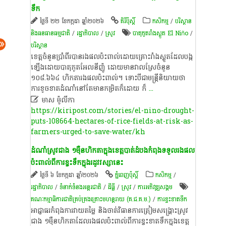
ទឹក​
ថ្ងៃទី ២២ ខែកក្កដា ឆ្នាំ២០២៦
គិរីប៉ុស្តិ៍
កសិកម្ម
/
បរិស្ថាន
និងធនធានធម្មជាតិ
/
រដ្ឋាភិបាល
/
​ស្រូវ​
បាតុភូតរាំងស្ងួត El Niño
/
បរិស្ថាន
ខេត្ត​ចំនួន​ប្រាំពីរ​បាន​រង​ផល​ប៉ះពាល់​ដោយ​គ្រោះ​រាំង​ស្ងួត​ដែល​បង្ក​
ឡើង​ដោយ​បាតុភូត​អែ​ល​នី​ញ៉ូ​ ដោយ​មាន​វាលស្រែ​ចំនួន​
១០៨.៦៦៤​ ហិ​កតា​រង​ផល​ប៉ះពាល់​។​ ទោះបីជា​មន្ត្រី​និយាយ​ថា​
ការ​ខូចខាត​ដំណាំ​នៅ​តែ​មាន​កម្រិត​ក៏​ដោយ​ ក៏
...

មាស ម៉ូលីកា
https://kiripost.com/stories/el-nino-drought-
puts-108664-hectares-of-rice-fields-at-risk-as-
farmers-urged-to-save-water/kh
ដំណាំ​ស្រូវ​ជាង​ ១​ម៉ឺន​ហិ​កតា​ក្នុង​ខេត្តបាត់ដំបង​កំពុង​ទទួល​រង​ផល​
ប៉ះពាល់​ពី​ការ​ខ្វះ​ទឹក​ក្នុង​រដូវវស្សា​នេះ​
ថ្ងៃទី ៦ ខែកក្កដា ឆ្នាំ២០២៦
ភ្នំពេញប៉ុស្តិ៍
កសិកម្ម
/
រដ្ឋាភិបាល
/
ទំនាក់ទំនងអន្តរជាតិ
/
ដីធ្លី
/
​ស្រូវ​
/
ការ​អភិវឌ្ឍ​សង្គម
គណៈកម្មាធិការ​ជាតិ​គ្រប់គ្រង​គ្រោះ​មហន្តរាយ (គ.ជ.គ.ម.)
/
ការ​ខ្វះខាត​ទឹក
អាជ្ញាធរ​កំពុង​ការ​វាយតម្លៃ​ និង​ចាត់វិធានការ​ត្រៀម​សង្គ្រោះ​ស្រូវ​
ជាង​ ១​ម៉ឺន​ហិ​កតា​ដែល​រង​ផល​ប៉ះពាល់​ពី​ការ​ខ្វះខាត​ទឹក​ក្នុង​ខេត្ត