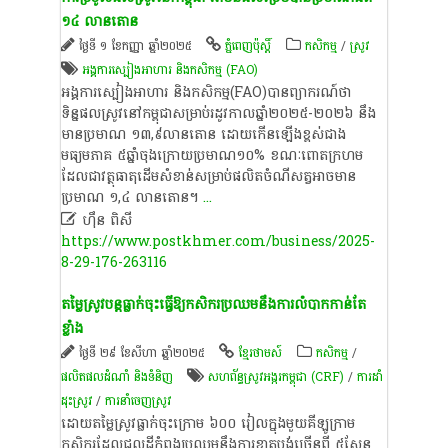
១៤ លាន​តោន
ថ្ងៃទី ១ ខែកញ្ញា ឆ្នាំ២០២៥
ភ្នំពេញប៉ុស្តិ៍
កសិកម្ម
/
​ស្រូវ​
​អង្គការ​ស្បៀងអាហារ និង​កសិកម្ម (FAO)
អង្គការ​ស្បៀងអាហារ និង​កសិកម្ម(FAO)​បានព្យាករណ៍​ថា
ទិន្នផល​ស្រូវនៅ​កម្ពុជា​សម្រាប់​រដូវកាលឆ្នាំ២០២៥-២០២៦ នឹង
មានប្រមាណ ១៣,៩​លានតោន ដោយ​កើន​ឡើង​ខ្ពស់ជាង
មធ្យមភាគ ៥ឆ្នាំ​ចុងក្រោយ​ប្រមាណ​១០% ខណៈ​ពោតក្រហម​
ដែលជាវត្ថុធាតុដើមសំខាន់សម្រាប់ផលិតចំណីសត្វ​​អាចមាន​
ប្រមាណ ១,៤ លាន​តោន​។​
...

ហ៊ឹន ពិសី
https://www.postkhmer.com/business/2025-
8-29-176-263116
តម្លៃ​ស្រូវបន្ត​ធ្លាក់​ចុះធ្វើឱ្យកសិករ​ប្រឈម​នឹង​ការ​លំបាក​កាន់​តែ​
ខ្លាំង
ថ្ងៃទី ២៩ ខែសីហា ឆ្នាំ២០២៥
ខ្មែរថាមស៍
កសិកម្ម
/
ផលិតផលដំណាំ និងទំនិញ
សហព័ន្ធស្រូវអង្ករកម្ពុជា (CRF)
/
ការដាំ
ដុះស្រូវ
/
ការនាំចេញស្រូវ
ដោយ​តម្លៃ​ស្រូវ​ធ្លាក់​ចុះ​ក្រោម ៦០០ រៀល​ក្នុង​មួយ​គីឡូក្រាម
កសិករ​ដែល​ជួល​ដី​កំពុង​ប្រឈម​នឹង​ការ​ខាត​បង់​ច្រើន​ពី ៥សែន