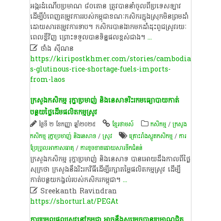
អង្ករ​ដំណើប​ប្រមាណ​ ៨០​តោន​ ត្រូវ​បាន​នាំ​ចូល​ពី​ប្រទេស​ឡាវ​
ដើម្បី​បំពេញ​តម្រូវការ​របស់​កម្ពុជា​ខណៈ​កសិករ​ក្នុង​ស្រុក​មិន​ព្រម​ដាំ​
ដោយសារ​តម្រូវការ​ទាប។ កសិករ​បាន​ងាក​មក​ដាំដុះ​ពូជ​ស្រូវ​រយៈ
ពេល​ខ្លី​វិញ ព្រោះ​ទទួល​បាន​ទិន្នផល​ខ្ពស់ជាង។
...

ថាំង ស៊ីណន
https://kiripostkhmer.com/stories/cambodia
s-glutinous-rice-shortage-fuels-imports-
from-laos
ក្រសួងកសិកម្ម រុក្ខាប្រមាញ់ និងនេសាទរិះរកមធ្យោបាយកាត់
បន្ថយថ្លៃដើមផលិតកម្មស្រូវ
ថ្ងៃទី ២ ខែកញ្ញា ឆ្នាំ២០២៥
ខ្មែរថាមស៍
កសិកម្ម
/
ក្រសួង
កសិកម្ម រុក្ខាប្រមាញ់ និងនេសាទ
/
​ស្រូវ​
គ្រោះរាំងស្ងួតកសិកម្ម
/
ការ
ប្រែប្រួលអាកាសធាតុ
/
ការខូច​ខាត​ដោយសារ​ទឹក​ជំនន់​
ក្រសួងកសិកម្ម រុក្ខាប្រមាញ់ និងនេសាទ បានអោយដឹងកាលពីថ្ងៃ
សុក្រថា ក្រសួងនឹងរិះរកវិធីដើម្បីរក្សាតម្លៃផលិតកម្មស្រូវ ដើម្បី
កាត់បន្ថយកង្វល់របស់កសិករកម្ពុជា។
...

Sreekanth Ravindran
https://shorturl.at/PEGAt
ការ​ប្រមូល​ផល​ស្រូវ​នៅ​កម្ពុជា អាច​​នឹង​សម្រេច​បាន​ប្រមាណជិត​ ​