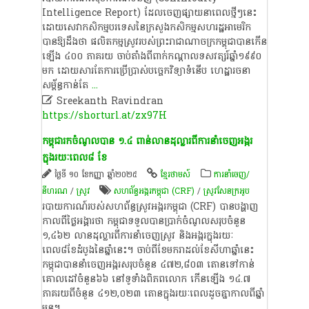
Intelligence​ Report)​ ដែល​ចេញផ្សាយ​នា​ពេល​ថ្មីៗ​នេះ​
ដោយ​សេវា​កសិកម្ម​បរទេស​នៃ​ក្រសួងកសិកម្ម​សហរដ្ឋអាមេរិក​
បានឱ្យ​ដឹង​ថា​ ផលិតកម្ម​ស្រូវ​របស់​ព្រះរាជាណាចក្រ​កម្ពុជា​បាន​កើន
ឡើង​ ៤០០​ ភាគរយ​ ចាប់តាំងពី​ពាក់កណ្តាល​ទសវត្សរ៍​ឆ្នាំ​១៩៩០​
មក​ ដោយសារ​តែ​ការ​ប្រើប្រាស់​បច្ចេកវិទ្យា​ទំនើប​ ហេដ្ឋារចនា
សម្ព័ន្ធ​កាន់តែ
...

Sreekanth Ravindran
https://shorturl.at/zx97H
កម្ពុជារកចំណូលបាន ១.៤ ពាន់លានដុល្លារពីការនាំចេញអង្ករ
ក្នុងរយៈពេល៨ ខែ
ថ្ងៃទី ១០ ខែកញ្ញា ឆ្នាំ២០២៥
ខ្មែរថាមស៍
ការនាំចេញ/
នីហរណ
/
​ស្រូវ​
​សហព័ន្ធ​អង្ករ​កម្ពុជា (CRF)
/
ស្រូវ​សែន​ក្រអូប​
របាយការណ៍របស់សហព័ន្ធស្រូវអង្ករកម្ពុជា (CRF) បានបង្ហាញ
កាលពីថ្ងៃអង្គារថា កម្ពុជាទទួលបានប្រាក់ចំណូលសរុបចំនួន
១,៤៦២ លានដុល្លារពីការនាំចេញស្រូវ និងអង្ករក្នុងរយៈ
ពេល៨ខែដំបូងនៃឆ្នាំនេះ។ ចាប់ពីខែមករាដល់ខែសីហាឆ្នាំនេះ
កម្ពុជាបាននាំចេញអង្ករសរុបចំនួន ៤៧២,៨០៣ តោនទៅកាន់
គោលដៅចំនួន៦៦ នៅទូទាំងពិភពលោក កើនឡើង ១៤.៧
ភាគរយពីចំនួន ៤១២,០២៣ តោនក្នុងរយៈពេលដូចគ្នាកាលពីឆ្នាំ
មុន។
...