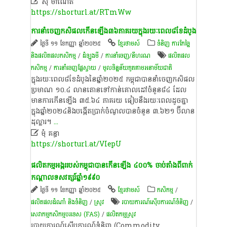

ស៊ុំ ម៉ាណេត
https://shorturl.at/RTmWw
ការនាំចេញកសិផលកើនឡើង៣៦ភាគរយក្នុងរយៈពេល៨ខែដំបូង
ថ្ងៃទី ១១ ខែកញ្ញា ឆ្នាំ២០២៥
ខ្មែរថាមស៍
ទំនិញ ការកែច្នៃ
និងផលិតផលកសិកម្ម
/
ដំឡូងមី
/
ការនាំចេញ/នីហរណ
ផលិតផល
កសិកម្ម
/
ការ​នាំចេញផ្លែ​ស្វាយ
/
មូលទិន្នន័យភូតគាមអនាម័យជាតិ
ក្នុងរយៈពេល៨ខែដំបូងនៃឆ្នាំ២០២៥ កម្ពុជាបាននាំចេញកសិផល
ប្រមាណ ១០.៤ លានតោនទៅកាន់គោលដៅចំនួន៨៤ ដែល
មានការកើនឡើង ៣៥.៦៤ ភាគរយ ធៀបនឹងរយៈពេលដូចគ្នា
ក្នុងឆ្នាំ២០២៤និងបង្កើតប្រាក់ចំណូលបានចំនួន ៣.៦២១ ប៊ីលាន
ដុល្លារ។
...

មុំ គន្ធា
https://shorturl.at/VIepU
ផលិតកម្ម​អង្ករ​របស់​​កម្ពុជា​បាន​កើន​ឡើង ៤០០% ចាប់​តាំង​ពី​ពាក់​
កណ្តាល​ទសវត្សរ៍​ឆ្នាំ១៩៩០
ថ្ងៃទី ១១ ខែកញ្ញា ឆ្នាំ២០២៥
ខ្មែរថាមស៍
កសិកម្ម
/
ផលិតផលដំណាំ និងទំនិញ
/
​ស្រូវ​
របាយការណ៍​ស៊ើបការណ៍​ទំនិញ​
/
សេវាកម្មកសិកម្មបរទេស (FAS)
/
ផលិតកម្មស្រូវ
របាយការណ៍​ស៊ើបការណ៍​ទំនិញ​ (Commodity​