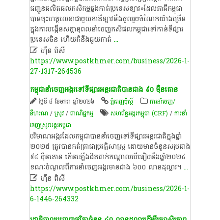
ជញ្ជូនផលិតផលកសិកម្មឆ្លងកាត់ប្រទេសឡាវ»​​ដែល​ភាគី​​កម្ពុជា​
បាន​ចុះ​​ហត្ថលេខា​ជាមួយ​ភាគី​​ឡាវ​នឹងចូល​រួម​ចំណែក​យ៉ាង​ច្រើន
ក្នុង​ការ​បង្កើន​សក្តានុពល​នាំ​ចេញ​កសិផល​​​កម្ពុជា​ទៅ​កាន់ទីផ្សារ​
ប្រទេស​ចិន ហើយ​ក៏​នឹង​​ជួយ​កាត់
...

ហ៊ឹន ពិសី
https://www.postkhmer.com/business/2026-1-
27-1317-264536
កម្ពុជា​នាំចេញអង្ករ​ទៅទីផ្សារ​អន្តរជាតិ​​​បាន​ជាង ៩០ ម៉ឺនតោន
ថ្ងៃទី ៨ ខែមករា ឆ្នាំ២០២៦
ភ្នំពេញប៉ុស្តិ៍
ការនាំចេញ/
នីហរណ
/
​ស្រូវ​
/
ពាណិជ្ជកម្ម
​សហព័ន្ធ​អង្ករ​កម្ពុជា (CRF)
/
ការនាំ
ចេញស្រូវអង្ករកម្ពុជា
បរិមាណ​​អង្ករដែល​​កម្ពុជា​បាន​នាំចេញ​ទៅ​ទីផ្សារ​អន្តរជាតិ​ក្នុង​​​ឆ្នាំ​
២០២៥ ត្រូវ​បាន​កត់​ត្រា​ជា​ប្រវត្តិសាស្រ្ត ដោយ​មាន​ចំនួន​សរុប​​ជាង
៩៤ ម៉ឺន​តោន​ កើន​ឡើង​ជិតពាក់កណ្តាល​​បើ​ធៀប​នឹង​ឆ្នាំ​២០២៤
ខណៈ​​ចំណូល​ពីការ​នាំចេញ​អង្ករ​មាន​ជាង ៦០០ លាន​ដុល្លារ។
...

ហ៊ឹន ពិសី
https://www.postkhmer.com/business/2026-1-
6-1446-264332
រដ្ឋាភិបាលបញ្ចេញថវិកាចំនួន ៤០ លានដុល្លារដើម្បីរក្សាស្ថិរភាព