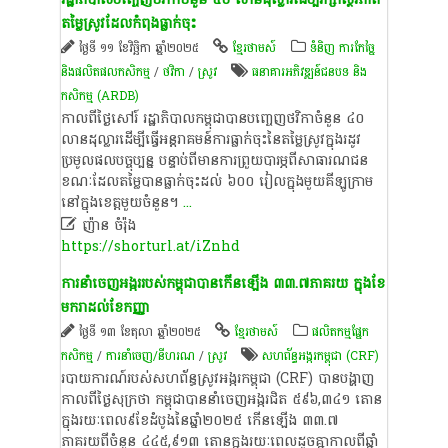
តម្លៃស្រូវដែលកំពុងធ្លាក់ចុះ
ថ្ងៃទី ១១ ខែវិច្ឆិកា ឆ្នាំ២០២៥
ខ្មែរថាមស៍
ទំនិញ ការកែច្នៃ
និងផលិតផលកសិកម្ម
/
ថវិកា
/
​ស្រូវ​
ធនាគារ​អភិវឌ្ឍន៍ជនបទ និង​
កសិកម្ម​ (ARDB)
កាលពីថ្ងៃសៅរ៍ រដ្ឋាភិបាលកម្ពុជាបានបញ្ចេញថវិកាចំនួន ៤០
លានដុល្លារដើម្បីធ្វើអន្តរាគមន៍ការធ្លាក់ចុះនៃតម្លៃស្រូវក្នុងរដូវ
ប្រមូលផលបច្ចុប្បន្ន បន្ទាប់ពីមានការព្រួយបារម្ភពីសាធារណជន
ខណៈដែលតម្លៃបានធ្លាក់ចុះដល់ ៦០០ រៀលក្នុងមួយគីឡូក្រាម
នៅក្នុងខេត្តមួយចំនួន។
...

ញ៉ា​ន​ ​ចំ​រ៉ុ​ង
https://shorturl.at/iZnhd
ការនាំចេញអង្កររបស់កម្ពុជាបានកើនឡើង ៣៣.៧ភាគរយ ក្នុងខែ
មករាដល់ខែកញ្ញា
ថ្ងៃទី ១៣ ខែតុលា ឆ្នាំ២០២៥
ខ្មែរថាមស៍
​ផលិតកម្ម​ផ្នែក​
កសិកម្ម​
/
ការនាំចេញ/នីហរណ
/
​ស្រូវ​
​សហព័ន្ធ​អង្ករ​កម្ពុជា (CRF)
របាយការណ៍របស់សហព័ន្ធស្រូវអង្ករកម្ពុជា (CRF) បានបង្ហាញ
កាលពីថ្ងៃសុក្រថា កម្ពុជាបាននាំចេញអង្ករជិត ៥៩៦,៣៤១ តោន
ក្នុងរយៈពេល៩ខែដំបូងនៃឆ្នាំ២០២៥ កើនឡើង ៣៣.៧
ភាគរយពីចំនួន ៤៤៥,៩១៣ តោនក្នុងរយៈពេលដូចគ្នាកាលពីឆ្នាំ