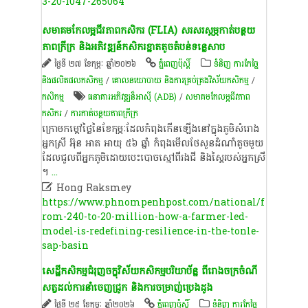
3-20-1047-265064
សមាគម​កែលម្អ​ជីវភាព​កសិករ (FLIA) សរសរ​ស្ដម្ភ​កាត់បន្ថយ​
ភាពក្រីក្រ និង​អភិវឌ្ឍន៍​កសិករ​ខ្នាតតូច​តំបន់​ទន្លេសាប​
ថ្ងៃទី ២៧ ខែកុម្ភៈ ឆ្នាំ២០២៦
ភ្នំពេញប៉ុស្តិ៍
ទំនិញ ការកែច្នៃ
និងផលិតផលកសិកម្ម
/
គោលនយោបាយ និងការគ្រប់គ្រងវិស័យកសិកម្ម
/
កសិកម្ម
ធនាគារអភិវឌ្ឍន៏អាស៊ី (ADB)
/
សមាគម​កែលម្អ​ជីវភាព​
កសិករ
/
ការកាត់បន្ថយភាពក្រីក្រ
ក្រោម​កម្ដៅថ្ងៃ​នៃ​​ខែកុម្ភៈ​ដែល​កំពុង​កើនឡើង​នៅក្នុង​ភូមិ​សំរោង
អ្នកស្រី​ អ៊ុន អាត អាយុ ៥៦ ឆ្នាំ កំពុង​មើលថែសួន​ដំណាំ​​តូច​មួយ​
ដែល​ជួល​ពី​អ្នក​ភូមិ​ដោយ​បេះបោច​ស្មៅ​ពី​រង​ជី និង​ស្ពៃ​របស់​អ្នកស្រី​
។
...

Hong Raksmey
https://www.phnompenhpost.com/national/f
rom-240-to-20-million-how-a-farmer-led-
model-is-redefining-resilience-in-the-tonle-
sap-basin
សេដ្ឋីកសិកម្ម​ជំរុញ​ចក្ខុវិស័យ​កសិក​ម្មបរិយាប័ន្ន​ ពី​រោងចក្រ​ចំណី​
សត្វដល់​ការនាំចេញ​ជ្រូក និង​ការ​ចម្រាញ់​ប្រេងដូង​
ថ្ងៃទី ២៥ ខែកុម្ភៈ ឆ្នាំ២០២៦
ភ្នំពេញប៉ុស្តិ៍
ទំនិញ ការកែច្នៃ