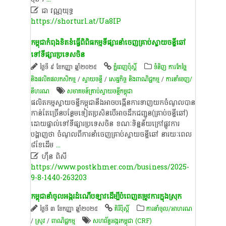

ជា វណ្ណយុទ្ធ
https://shorturl.at/Ua8IP
កម្ពុជាកំពុងខិតខំធ្វើពិពិធកម្មទីផ្សារនាំចេញគ្រាប់ស្វាយចន្ទីឆៅ
ទៅទីផ្សារប្រទេសចិន
ថ្ងៃទី ៩ ខែកញ្ញា ឆ្នាំ២០២៥
ភ្នំពេញប៉ុស្តិ៍
ទំនិញ ការកែច្នៃ
និងផលិតផលកសិកម្ម
/
ស្វាយចន្ទី​
/
សេដ្ឋកិច្ច និងពាណិជ្ជកម្ម
/
ការនាំចេញ/
នីហរណ
សមាគមន៍គ្រាប់ស្វាយចន្ទីកម្ពុជា
ផលិតកម្ម​ស្វាយចន្ទីកម្ពុជានឹង​អាច​បង្កើន​ការ​ទាញ​យក​ចំណូល​បាន​​
កាន់​តែ​ច្រើន​​បន្ថែម​​ទៀត​ប្រសិន​បើ​អាច​ដឹក​ជញ្ជូន​(គ្រាប់ចន្ទីឆៅ)​
ដោយផ្ទាល់ទៅទីផ្សារប្រទេសចិន ខណៈ​ទិន្នន័យ​ក្រៅ​ផ្លូវ​ការ​​​
បង្ហាញ​ថា ចំណូល​ពី​ការ​នាំ​ចេញ​គ្រាប់ស្វាយចន្ទី​ឆៅ​ នា​​រយៈ​ពេល
៨​ខែ​​ដើម
...

ហ៊ឹន ពិសី
https://www.postkhmer.com/business/2025-
9-8-1440-263203
កម្ពុជានាំចូលអង្ករ​ដំណើបឡាវដើម្បីបំពេញតម្រូវការក្នុងស្រុក ​
ថ្ងៃទី ៣ ខែកញ្ញា ឆ្នាំ២០២៥
គិរីប៉ុស្តិ៍
ការនាំចូល/អាហរណ
/
​ស្រូវ​
/
ពាណិជ្ជកម្ម
​សហព័ន្ធ​អង្ករ​កម្ពុជា (CRF)