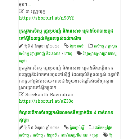
មុន។
...

ជា វណ្ណយុទ្ធ
https://shorturl.at/n98Yf
ក្រសួងកសិកម្ម រុក្ខាប្រមាញ់ និងនេសាទ គ្រោងចែកចាយពូជ
កៅស៊ូដែលផ្តល់ទិន្នផលខ្ពស់ដល់កសិករ
ថ្ងៃទី ៩ ខែតុលា ឆ្នាំ២០២៥
ខ្មែរថាមស៍
កសិកម្ម
/
ក្រសួង
កសិកម្ម រុក្ខាប្រមាញ់ និងនេសាទ
/
​កៅស៊ូ​
វិទ្យាស្ថានស្រាវជ្រាវកៅស៊ូ
កម្ពុជា
ក្រសួងកសិកម្ម រុក្ខាប្រមាញ់ និងនេសាទ គ្រោងនឹងបង្កើនការ
បញ្ចេញនិងចែកចាយពូជកៅស៊ូថ្មី ដែលផ្តល់ទិន្នផលខ្ពស់ បន្ទាប់ពី
ការស្រាវជ្រាវអស់រយៈពេលជាងមួយទសវត្សរ៍ដោយវិទ្យាស្ថាន
ស្រាវជ្រាវកៅស៊ូកម្ពុជា។
...

Sreekanth Ravindran
https://shorturl.at/aZ30o
ចំណូល​ពី​ការ​នាំ​ចេញ​កសិផលមាន​ទឹក​ប្រាក់​ជិត ៤ ពាន់​លាន​
ដុល្លារ​
ថ្ងៃទី ៨ ខែតុលា ឆ្នាំ២០២៥
ភ្នំពេញប៉ុស្តិ៍
​ផលិតកម្ម​ផ្នែក​
កសិកម្ម​
/
កសិកម្ម
/
ដំឡូងមី
/
ការនាំចេញ/នីហរណ
/
​ស្រូវ​
ផ្លែ