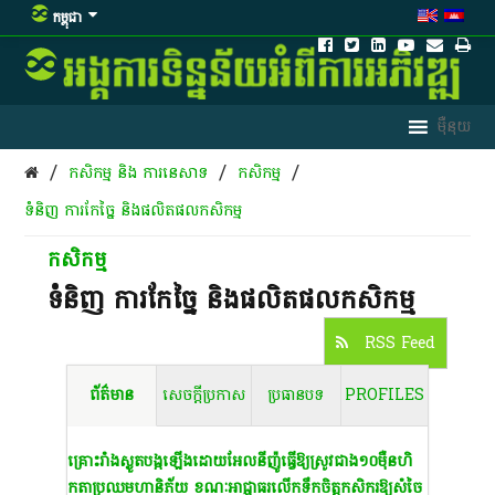
កម្ពុជា
/
/
/
កសិកម្ម​ និង​ ការ​នេ​សាទ​
កសិកម្ម
ទំនិញ ការកែច្នៃ និងផលិតផលកសិកម្ម
កសិកម្ម
ទំនិញ ការកែច្នៃ និងផលិតផលកសិកម្ម
RSS Feed
ព័ត៌មាន
សេចក្តីប្រកាស
ប្រធានបទ
PROFILES
គ្រោះ​រាំង​ស្ងួត​បង្ក​ឡើង​ដោយ​អែ​ល​នី​ញ៉ូ​ធ្វើ​ឱ្យ​ស្រូវ​ជាង​១០​ម៉ឺន​ហិ​
កតា​ប្រឈម​ហានិភ័យ​ ខណៈ​អាជ្ញាធរ​លើកទឹកចិត្ត​កសិករ​ឱ្យ​សំចៃ​