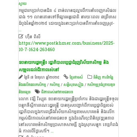
ស្វាយ
កម្ពុជា​រក​ប្រាក់​បាន​ជិត​ ​៤​ ​ពាន់​លាន​ដុល្លារ​ពី​ការ​នាំចេញ​កសិផល​
ជាង​ ​១១​ ​លាន​តោន​ទៅ​ទីផ្សារ​អន្តរជាតិ​ នា​រយៈពេល​ ​៣​ត្រី​មាស​
ដំបូង​នៃ​ឆ្នាំ​២០២៥​ ​ដោយ​ក្នុង​នោះ​ប្រាក់​បាន​ពី​ការ​នាំចេញ​ស្រូវ​-
...

ហ៊ឹន ពិសី
https://www.postkhmer.com/business/2025-
10-7-1624-263460
ឧបនាយករដ្ឋមន្រ្តី៖ រដ្ឋាភិបាលប្តេជ្ញាជំរុញវិស័យកសិកម្ម និង
សម្រួលដល់ជីវភាពរស់នៅ
ថ្ងៃទី ៧ ខែតុលា ឆ្នាំ២០២៥
ខ្មែរថាមស៍
ទំនិញ ការកែច្នៃ
និងផលិតផលកសិកម្ម
/
កសិកម្ម
/
សន្តិសុខស្បៀង
/
កសិកម្មទ្រង់ទ្រាយតូច
និងមធ្យម
ជីវភាពរស់នៅតាមជនបទ
លោក វង្សី វិស្សុត ឧបនាយករដ្ឋមន្ត្រីប្រចាំការ និងជារដ្ឋមន្ត្រីទទួល
បន្ទុកទីស្តីការគណៈរដ្ឋមន្ត្រី បានគូសបញ្ជាក់ពីការប្តេជ្ញាចិត្តរបស់
រដ្ឋាភិបាលក្នុងការពង្រឹងវិស័យកសិកម្មតាមសហគមន៍ និងលើក
កម្ពស់ជីវភាពរស់នៅតាមជនបទ ក្នុងដំណើរចុះពិនិត្យវឌ្ឍនភាព
នៅសហគមន៍កសិកម្មប្រាសាទសាមគ្គី ក្នុងស្រុកសន្ទុក ខេត្តកំពង់
ធំ កាលពីថ្ងៃសៅរ៍។
...