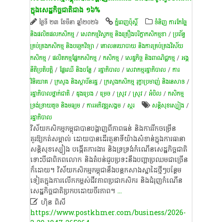
ក្នុង​សេដ្ឋកិច្ច​ជាតិ​ជាង ១៦%
ថ្ងៃទី ២៣ ខែមីនា ឆ្នាំ២០២៦
ភ្នំពេញប៉ុស្តិ៍
ទំនិញ ការកែច្នៃ
និងផលិតផលកសិកម្ម
/
សេវាកម្មវិស្វកម្ម និងគ្រឿងបរិក្ខាកសិកម្មខា​
/
ប្រព័ន្ធ
គ្រប់គ្រងកសិកម្ម និងបច្ចេកវិទ្យា
/
គោលនយោបាយ និងការគ្រប់គ្រងវិស័យ
កសិកម្ម
/
​ផលិតកម្ម​ផ្នែក​កសិកម្ម​
/
កសិកម្ម
/
សេដ្ឋកិច្ច និងពាណិជ្ជកម្ម
/
អង្គ
នីតិប្រតិបត្តិ
/
​ផ្លែឈើ និង​បន្លែ
/
រដ្ឋាភិបាល
/
សេវាកម្មរដ្ឋាភិបាល
/
ការ
វិនិយោគ
/
ក្រសួង និងស្ថាប័នរដ្ឋ
/
ក្រសួងកសិកម្ម រុក្ខាប្រមាញ់ និងនេសាទ
/
រដ្ឋាភិបាលថ្នាក់ជាតិ
/
ដូង​ប្រេង
/
ម្រេច​
/
​ស្រូវ​
/
​ស្រូវ​
/
អំបិល
/
កសិកម្ម
ទ្រង់ទ្រាយតូច និងមធ្យម
/
ការ​អភិវឌ្ឍ​សង្គម
/
​ស្ករ
សន្តិសុខ​ស្បៀង
/
រដ្ឋាភិបាល
វិស័យកសិកម្មកម្ពុជាបានបង្ហាញពីភាពធន់ និងការរីកចម្រើន
គួរឱ្យកត់សម្គាល់ ដោយបានដើរតួនាទីយ៉ាងសំខាន់ក្នុងការធានា
សន្តិសុខស្បៀង បង្កើតការងារ និងទ្រទ្រង់កំណើនសេដ្ឋកិច្ចជាតិ
ទោះបីជាពិភពលោក និងតំបន់ជួបប្រទះនឹងបញ្ហាប្រឈមជាច្រើន
ក៏ដោយ។ វិស័យកសិកម្មកម្ពុជានឹងបន្តកសាងស្នាដៃថ្មីៗបន្ថែម
ទៀត​ក្នុងការលើកកម្ពស់ជីវភាពប្រជាកសិករ និងជំរុញកំណើន
សេដ្ឋកិច្ចជាតិប្រកបដោយចីរភាព។
...

ហ៊ិន ពិសី
https://www.postkhmer.com/business/2026-