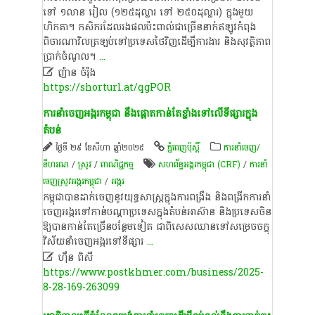
ទៅ ១លាន រៀល (១២៥ដុល្លារ ទៅ ២៥០ដុល្លារ) ក្នុង​មួយ​
ហិកតា។ កសិករ​ដែល​រង​ផល​ប៉ះពាល់​ជា​ច្រើន​នាក់​ឥឡូវ​កំពុង​
ពិចារណា​វិល​ត្រឡប់​ទៅ​ប្រទេស​ថៃ​វិញ​ដើម្បី​ការងារ និង​សុវត្ថិភាព​
ប្រាក់​ចំណូល។
...

ញ៉ា​ន​ ​ចំ​រ៉ុ​ង
https://shorturl.at/qgPOR
ការ​​នាំចេញអង្ករកម្ពុជា ​​​នឹង​ផ្តោតកាន់តែ​ខ្លាំង​ទៅ​លើទីផ្សារក្នុង​
តំបន់
ថ្ងៃទី ២៩ ខែសីហា ឆ្នាំ២០២៥
ភ្នំពេញប៉ុស្តិ៍
ការនាំចេញ/
នីហរណ
/
​ស្រូវ​
/
ពាណិជ្ជកម្ម
​សហព័ន្ធ​អង្ករ​កម្ពុជា (CRF)
/
ការនាំ
ចេញស្រូវអង្ករកម្ពុជា
/
​អង្ករ
កម្ពុជា​បាន​ដាក់​ចេញ​នូវ​យុទ្ធសាស្រ្ត​ក្នុង​ការ​​ពង្រឹង និង​ពង្រីកការ​នាំ​
ចេញ​អង្ករ​​​​ទៅ​កាន់​​បណ្តា​ប្រទេសក្នុង​តំបន់​អាស៊ាន និង​ប្រទេសចិន​
ឱ្យ​បាន​កាន់​តែ​ច្រើន​បន្ថែម​ទៀត ជា​ពិសេស​ឈាន​ទៅ​សម្រេច​​ចក្ខុ
វិស័យ​​​នាំ​ចេញ​អង្ករ​ទៅ​ទីផ្សារ
...

ហ៊ឹន ពិសី
https://www.postkhmer.com/business/2025-
8-28-169-263099