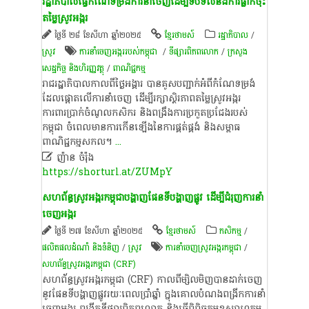
រដ្ឋាភិបាលធ្វើកំណែទម្រង់ការនាំចេញដើម្បីទប់ទល់នឹងការធ្លាក់ចុះ
តម្លៃស្រូវអង្ករ
ថ្ងៃទី ២៨ ខែសីហា ឆ្នាំ២០២៥
ខ្មែរថាមស៍
រដ្ឋាភិបាល
/
ស្រូវ​
ការ​នាំ​ចេញ​អង្ករ​របស់​កម្ពុជា ​
/
ទីផ្សារពិភពលោក
/
ក្រសួង​
សេដ្ឋកិច្ច និងហិរញ្ញវត្ថុ
/
ពាណិជ្ជកម្ម
រាជរដ្ឋាភិបាលកាលពីថ្ងៃអង្គារ បានគូសបញ្ជាក់អំពីកំណែទម្រង់
ដែលផ្តោតលើការនាំចេញ ដើម្បីរក្សាស្ថិរភាពតម្លៃស្រូវអង្ករ
ការពារប្រាក់ចំណូលកសិករ និងពង្រឹងការប្រកួតប្រជែងរបស់
កម្ពុជា ចំពេលមានការកើនឡើងនៃការផ្គត់ផ្គង់ និងសម្ពាធ
ពាណិជ្ជកម្មសកល។
...

ញ៉ា​ន​ ​ចំ​រ៉ុ​ង
https://shorturl.at/ZUMpY
សហព័ន្ធស្រូវអង្ករកម្ពុជាបង្ហាញផែនទីបង្ហាញផ្លូវ ដើម្បីជំរុញការនាំ
ចេញអង្ករ
ថ្ងៃទី ២៧ ខែសីហា ឆ្នាំ២០២៥
ខ្មែរថាមស៍
កសិកម្ម
/
ផលិតផលដំណាំ និងទំនិញ
/
​ស្រូវ​
ការនាំចេញស្រូវអង្ករកម្ពុជា
/
សហព័ន្ធស្រូវអង្ករកម្ពុជា (CRF)
សហព័ន្ធស្រូវអង្ករកម្ពុជា (CRF) កាលពីម្សិលមិញបានដាក់ចេញ
នូវផែនទីបង្ហាញផ្លូវរយៈពេលប្រាំឆ្នាំ ក្នុងគោលបំណងពង្រីកការនាំ
ចេញអង្ករ ពង្រីកទីផ្សារពិភពលោក និងធ្វើពិពិធកម្មឧស្សាហកម្ម