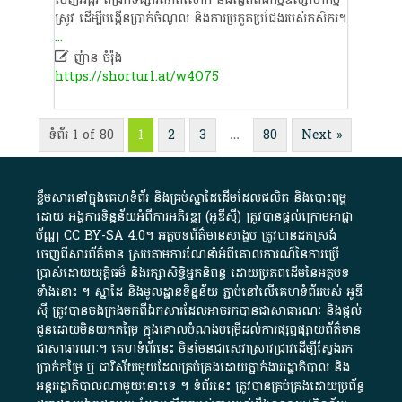
ស្រូវ ដើម្បីបង្កើនប្រាក់ចំណូល និងការប្រកួតប្រជែងរបស់កសិករ។
...

ញ៉ា​ន​ ​ចំ​រ៉ុ​ង
https://shorturl.at/w4O75
ទំព័រ 1 of 80
1
2
3
…
80
Next »
ខ្លឹមសារ​នៅ​ក្នុង​គេហទំព័រ និង​គ្រប់​ស្នា​ដៃ​ដើម​ដែល​ផលិត​ និង​បោះពុម្ព​
ដោយ​ អង្គការ​ទិន្នន័យ​អំពី​ការអភិវឌ្ឍ​​ (អូ​ឌី​ស៊ី)​ ត្រូវ​បាន​ផ្តល់​ក្រោម​អាជ្ញា
ប័ណ្ណ​
CC BY-SA 4.0
។​ អត្ថបទ​ព័ត៌មាន​សង្ខេប​ ត្រូវ​បាន​ដកស្រង់​
ចេញពី​សារព័ត៌មាន ស្របតាមការ​ណែនាំ​អំពី​គោលការណ៍​នៃ​ការ​ប្រើ
ប្រាស់​ដោយ​យុត្តិធម៌​ និង​រក្សាសិទ្ធិអ្នកនិពន្ធ ដោយ​ប្រភពដើម​នៃ​​អត្ថបទ
ទាំង​នោះ​ ។​ ស្នាដៃ​ និង​មូលដ្ឋាន​ទិន្នន័យ ​ភ្ជាប់​នៅ​លើ​គេហទំព័រ​របស់​ អូ​ឌី​
ស៊ី​ ត្រូវ​បាន​ចងក្រង​មក​ពី​ឯកសារ​ដែល​អាច​រក​បានជា​សាធារណៈ​ និង​ផ្តល់​
ជូន​ដោយ​មិន​យក​កម្រៃ​ ក្នុង​គោលបំណង​បម្រើ​ដល់ការ​ផ្សព្វផ្សាយ​ព័ត៌មាន​
ជា​សាធារណៈ​។​ គេហទំព័រ​នេះ​ មិនមែន​ជា​សេវា​ស្រាវជ្រាវ​ដើម្បី​ស្វែងរក
ប្រាក់​កម្រៃ​ ឬ​ ជា​វិស័យ​មួយ​ដែល​គ្រប់គ្រង​ដោយ​ភ្នាក់ងារ​រដ្ឋាភិបាល​ និង ​
អន្តររដ្ឋាភិបាល​ណាមួយ​នោះ​ទេ ​។​ ទំព័រ​នេះ​ ត្រូវ​បាន​គ្រប់គ្រង​ដោយ​ប្រព័ន្ធ​