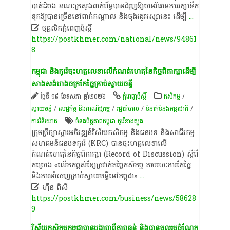
បាត់ដំបង​ ខណៈ​ក្រសួង​ពាក់ព័ន្ធ​បាន​ជំរុញ​ឱ្យ​មាន​វិធានការ​រក្សា​ទឹក​
ទុក​ឱ្យ​បាន​ច្រើន​នៅ​ពាក់កណ្តាល​ និង​ចុងរដូវ​វស្សា​នេះ​ ដើម្បី
...

បុគ្គលិកភ្នំពេញប៉ុស្តិ៍
https://postkhmer.com/national/news/94861
8
កម្ពុជា​ និង​កូរ៉េ​ចុះហត្ថលេខា​លើ​កំណត់ហេតុ​នៃ​កិច្ច​ពិភាក្សា​ដើម្បី​
សាងសង់​រោងចក្រ​កែ​ច្នៃ​គ្រាប់ស្វាយចន្ទី​
ថ្ងៃទី ១៨ ខែឧសភា ឆ្នាំ២០២៦
ភ្នំពេញប៉ុស្តិ៍
កសិកម្ម
/
ស្វាយចន្ទី​
/
សេដ្ឋកិច្ច និងពាណិជ្ជកម្ម
/
រដ្ឋាភិបាល
/
ទំនាក់ទំនងអន្តរជាតិ
/
ការវិនិយោគ
ចំនងមិត្តភាពកម្ពុជា កូរ៉េខាងត្បូង
ក្រុមប្រឹក្សា​ស្តារ​អភិវឌ្ឍន៍​វិស័យ​កសិកម្ម​ និង​ជនបទ​ និង​សាជីវកម្ម​
សហគមន៍​ជនបទ​កូរ៉េ​ (KRC)​ បាន​ចុះហត្ថលេខា​លើ​
កំណត់ហេតុ​នៃ​កិច្ច​ពិភាក្សា​ (Record​ of​ Discussion)​ ស្តី​ពី​
គម្រោង​ «​លើកកម្ពស់​ខ្សែ​ច្រវាក់​តម្លៃ​កសិកម្ម​ តាម​រយៈ​ការ​កែ​ច្នៃ​
និង​ការ​នាំ​ចេញ​គ្រាប់ស្វាយចន្ទី​នៅ​កម្ពុជា​»
...

ហ៊ឹន ពិសី
https://postkhmer.com/business/news/58628
9
វិស័យកសិកម្មកម្ពុជាបានបង្ហាញពីភាពធន់ និងបាន​ចូល​រួម​ចំណែក​