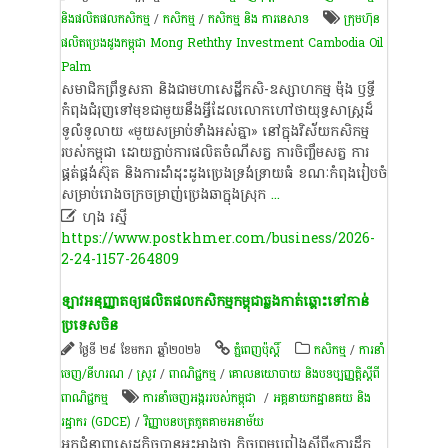
និងផលិតផលកសិកម្ម
/
កសិកម្ម
/
កសិកម្ម​ និង​ ការ​នេ​សាទ​
ក្រុមហ៊ុន​
ផលិត​ប្រេង​ដូង​កម្ពុជា Mong Reththy Investment Cambodia Oil
Palm
សមាជិក​ព្រឹទ្ធសភា និង​ជា​មហាសេដ្ឋី​ក​សិ​-​ឧស្សាហកម្ម ម៉ុង ឫទ្ធី
កំពុង​ជំរុញ​ទៅមុខ​ជាមួយនឹង​អ្វីដែល​លោក​ហៅថា​យុទ្ធសាស្ត្រ​ដ៏​
ទូលំទូលាយ «មួយ​សម្រាប់​ទាំងអស់គ្នា​» នៅក្នុង​វិស័យ​កសិកម្ម​
របស់​​កម្ពុជា ដោយ​ភ្ជាប់​ការផលិត​ចំណី​សត្វ ការចិញ្ចឹម​សត្វ ការ
ផ្គត់ផ្គង់​ស៊ុត និង​ការដាំដុះ​ដូងប្រេង​ទ្រង់ទ្រាយ​ធំ ខណៈ​កំពុង​រៀ​ប​ចំ​
សម្រាប់​រោងចក្រ​ចម្រាញ់​ប្រេងឆា​​ក្នុងស្រុក
...

ហុង រស្មី
https://www.postkhmer.com/business/2026-
2-24-1157-264809
ឡាវ​អនុញ្ញាត​ឲ្យ​ផលិតផលកសិកម្ម​​កម្ពុជា​ឆ្លង​កាត់​ឆ្ពោះទៅកាន់​
ប្រទេស​ចិន
ថ្ងៃទី ២៩ ខែមករា ឆ្នាំ២០២៦
ភ្នំពេញប៉ុស្តិ៍
កសិកម្ម
/
ការនាំ
ចេញ/នីហរណ
/
​ស្រូវ​
/
ពាណិជ្ជកម្ម
/
គោលនយោបាយ និងបទប្បញ្ញត្តិស្តីពី
ពាណិជ្ជកម្ម
ការ​នាំ​ចេញ​អង្ករ​របស់​កម្ពុជា ​
/
អគ្គនាយកដ្ឋាន​គយ ​និង​
រដ្ឋាករ (GDCE)
/
វិញ្ញាបនបត្រ​ភូតគាម​អនាម័យ​
អ្នកជំនាញ​​សេដ្ឋកិច្ចបានអះអាង​ថា ​​កិច្ច​ព្រម​ព្រៀងស្តីពី​«ការដឹក