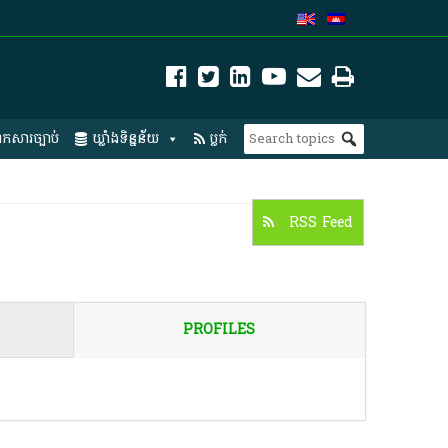
កសារច្បាប់
ឃ្លាំងទិន្នន័យ
ប្លក់
RSS Feed
PROFILES