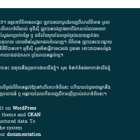
.0
។​ អត្ថបទ​ព័ត៌មាន​សង្ខេប​ ត្រូវ​បាន​ដកស្រង់​ចេញពី​សារព័ត៌មាន ស្រប
លើ​គេហទំព័រ​របស់​ អូ​ឌី​ស៊ី​ ត្រូវ​បាន​ចងក្រង​មក​ពី​ឯកសារ​ដែល​អាច​រក​
ែងរកប្រាក់​កម្រៃ​ ឬ​ ជា​វិស័យ​មួយ​ដែល​គ្រប់គ្រង​ដោយ​ភ្នាក់ងារ​
័យ​បើក​ទូលាយ​ ដោយ​មិនស្វែង​រក​ផល​ចំណេញ​។​ ព័ត៌មាន​ ត្រូវ​បាន​បោះផ្សាយ​
ទី​បី​បាន​ទេ​។​ អូ​ឌី​ស៊ី​ សូម​មិន​ធ្វើការ​អះអាង​ ឬ​ធានា​ ទោះជា​បាន​សម្តែង​
ក​មក​យោង​ជា​ឯកសារ​ ឬ​ដែល​បាន​ផ្តល់​ឲ្យ​។
ជ្រាវនេះ ជាមួយនឹងក្រុមការងារយើងខ្ញុំ។ សូម
ទំនាក់ទំនងមកកាន់យើងខ្ញុំ
ក លើគ្រប់ព័ត៌មានផ្តល់ឱ្យនៅលើគេហទំព័រនេះ ហើយយល់ព្រមថាអ្នកនឹង
ការខូចប្រយោជន៍ ឬ អន្តរាយដែលកើតចេញពីការប្រើប្រាស់គេហទំព័រនេះ។
ilt on
WordPress
theme and
CKAN
uctured data. To
the system
our
documentation
.