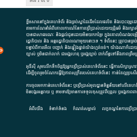
ទំព័រ 1 of 0
ខ្លឹមសារ​នៅ​ក្នុង​គេហទំព័រ និង​គ្រប់​ស្នា​ដៃ​ដើម​ដែល​ផលិត​ និង​បោះពុម្ព​ដោយ​ អង
តាមការ​ណែនាំ​អំពី​គោលការណ៍​នៃ​ការ​ប្រើប្រាស់​ដោយ​យុត្តិធម៌​ និង​រក្សាសិទ្
បានជា​សាធារណៈ​ និង​ផ្តល់​ជូន​ដោយ​មិន​យក​កម្រៃ​ ក្នុង​គោលបំណង​បម្រើ​ដល់
រដ្ឋាភិបាល​ និង ​អន្តររដ្ឋាភិបាល​ណាមួយ​នោះ​ទេ ​។​ ទំព័រ​នេះ​ ត្រូវ​បាន
បន្ទាប់​ពី​ការ​មើល​ បញ្ជាក់​ និង​ផ្ទៀងផ្ទាត់​យ៉ាង​ហ្មត់ចត់​។​ យ៉ាងណា​ក៏​ដោយ​
ច្បាស់​ ឬ​មិន​ជាក់លាក់​ ជា​អង្គហេតុ​ ឬ​អង្គច្បាប់​ ពាក់ព័ន្ធ​ទៅ​នឹង​ភា
អូឌីស៊ី សូមលើកទឹកចិត្តឱ្យអ្នកប្រើប្រាស់គេហទំព័រនេះ ធ្វើការសិក្សាស្
ដើម្បីចូលរួមចំណែកធ្វើឱ្យភាពសុក្រឹតរបស់គេហទំព័នេះ កាន់តែល្អប្រ
ការចូលមកកាន់គេហទំព័រនេះ ឬប្រើប្រាស់មូលដ្ឋានទិន្នន័យនៅលើគេហទំ
មិនបង្ករអន្តរាយ ឬ ទាមទារ​ឱ្យមានការទទួលខុស​ត្រូវពីបុគ្គល ឬអង្គភា
អំពី​យើង​
ទំនាក់ទំនង
កំណត់សម្គាល់
លក្ខខណ្ឌនៃការប្រើប្រ