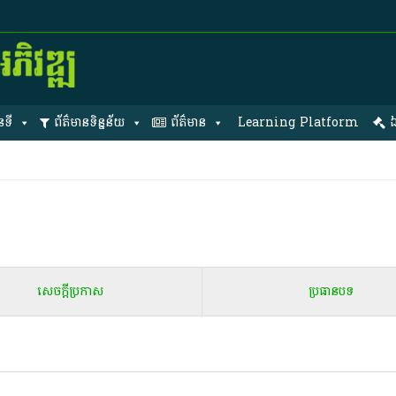
នទី
ព័ត៌មានទិន្នន័យ
ព័ត៌មាន
Learning Platform
ឯ
សេចក្តីប្រកាស
ប្រធានបទ