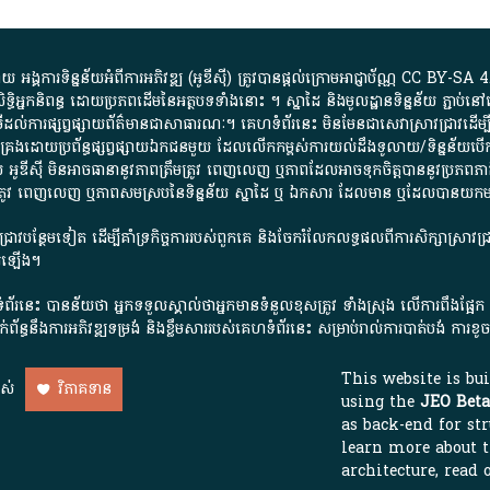
្គការ​ទិន្នន័យ​អំពី​ការអភិវឌ្ឍ​​ (អូ​ឌី​ស៊ី)​ ត្រូវ​បាន​ផ្តល់​ក្រោម​អាជ្ញាប័ណ្ណ​
CC BY-SA 4
ធិអ្នកនិពន្ធ ដោយ​ប្រភពដើម​នៃ​​អត្ថបទទាំង​នោះ​ ។​ ស្នាដៃ​ និង​មូលដ្ឋាន​ទិន្នន័យ ​ភ្ជាប់​នៅ​
ការ​ផ្សព្វផ្សាយ​ព័ត៌មាន​ជា​សាធារណៈ​។​ គេហទំព័រ​នេះ​ មិនមែន​ជា​សេវា​ស្រាវជ្រាវ​ដើម្បី​ស្វ
​គ្រប់គ្រង​ដោយ​ប្រព័ន្ធ​ផ្សព្វផ្សាយ​ឯកជន​មួយ​ ដែល​លើកកម្ពស់​ការ​យល់​ដឹង​ទូលាយ​/​ទិន្នន
 អូ​ឌី​ស៊ី​ មិន​អាច​ធានា​នូវ​ភាព​ត្រឹមត្រូវ​ ពេញលេញ​ ឬ​ភាព​ដែល​អាច​ទុកចិត្ត​បាននូវ​ប្រភព​ភាគី​
ព​ត្រឹមត្រូវ​ ពេញលេញ​ ឬ​ភាព​សម​ស្រប​នៃ​ទិន្នន័យ​ ស្នាដៃ​ ឬ​ ឯកសារ​ ដែល​មាន​ ឬ​ដែល​បាន​យ
រាវជ្រាវបន្ថែមទៀត ដើម្បីគាំទ្រកិច្ចការ​របស់ពួកគេ និងចែករំលែកលទ្ធផលពីការសិក្សាស្រាវ
សើរឡើង។
ព័រនេះ បានន័យថា អ្នកទទួលស្គាល់ថាអ្នកមានទំនួលខុសត្រូវ ទាំងស្រុង លើការពឹងផ្អែ
ពពាក់ព័ន្ធនឹងការអភិវឌ្ឍទម្រង់ និងខ្លឹមសាររបស់គេហទំព័រនេះ សម្រាប់រាល់ការបាត់បង់ 
This website is bu
ាស់
វិភាគទាន
using the
JEO Beta
as back-end for str
learn more about 
architecture, read 