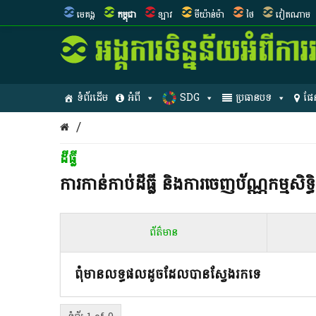
មេគង្គ
កម្ពុជា
ឡាវ
មីយ៉ាន់ម៉ា
ថៃ
វៀតណាម
ទំព័រដើម
អំពី
SDG
ប្រធានបទ
ផែ
/
ដីធ្លី
ការកាន់កាប់​ដីធ្លី និង​ការចេញ​ប័ណ្ណកម្មសិទ្ធិ​
ព័ត៌មាន
ពុំមានលទ្ធផលដូចដែលបានស្វែងរកទេ