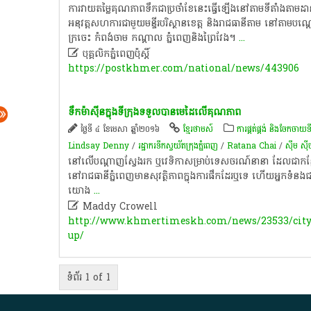
ការ​វាយតម្លៃ​គុណភាព​ទឹកជា​ប្រចាំខែ​នេះ​ធ្វើ​ឡើង​នៅ​តាម​ទីតាំង​តាមដាន​
អនុវត្ត​សហការ​ជាមួយ​មន្ទីរ​បរិស្ថាន​ខេត្ត​ និង​រាជធានី​តាម​ នៅ​តាម​បណ្តោ
ក្រចេះ​ កំពង់ចាម​ កណ្តាល​ ភ្នំពេញ​និង​ព្រៃវែង​។​
...

បុគ្គលិកភ្នំពេញប៉ុស្តិ៍
https://postkhmer.com/national/news/443906
ទឹកម៉ាស៊ីនក្នុងទីក្រុងទទួលបានមេដៃលើគុណភាព
ថ្ងៃទី ៤ ខែមេសា ឆ្នាំ២០១៦
ខ្មែរថាមស៍
ការផ្គត់ផ្គង់ និងចែកចាយទ
Lindsay Denny
/
រដ្ឋាករទឹក​ស្វយ័ត​ក្រុងភ្នំពេញ
/
Ratana Chai
/
ស៊ឹម ស៊ី
នៅ​លើ​បណ្ដាញ​ស្វែងរក​ ឬ​វេទិកា​សម្រាប់​ទេសចរណ៍​នានា​ ដែល​ជា​កន្លែង
នៅ​រាជធានី​ភ្នំពេញ​មាន​សុវត្ថិភាព​ក្នុង​ការ​ផឹក​ដែរ​ឬទេ​ ហើយ​អ្នក​ទំនងជា​នឹ
យោង
...

Maddy Crowell
http://www.khmertimeskh.com/news/23533/city--
up/
ទំព័រ 1 of 1