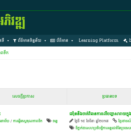
នទី
ព័ត៌មានទិន្នន័យ
ព័ត៌មាន
Learning Platform
ឯ
ាពទឹក
សេចក្តីប្រកាស
ប្រធានបទ
​
ជប៉ុន​នឹង​ចាត់វិធានការ​លើ​បញ្ហា​សារាយ​ក្នុ
អនាម័យ
/
ការធ្វើតេស្តគុណភាពទឹក
ទន្លេ
ថ្ងៃទី ១៥ ខែមីនា ឆ្នាំ២០១៧
ខ្មែរថាមស
ទីភ្នាក់ងារសហប្រតិបត្តិការអន្តរជាតិនៃប្រទ