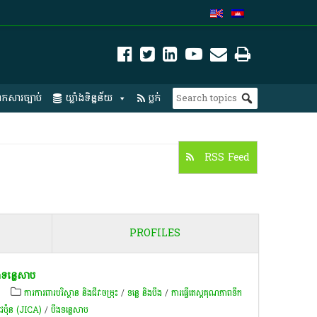
កសារច្បាប់
ឃ្លាំងទិន្នន័យ
ប្លក់
RSS Feed
PROFILES
ង​ទន្លេសាប​
៍
ការការពារបរិស្ថាន និងជីវៈចម្រុះ
/
ទន្លេ និងបឹង
/
ការធ្វើតេស្តគុណភាពទឹក
េសជប៉ុន (JICA)
/
បឹងទន្លេសាប