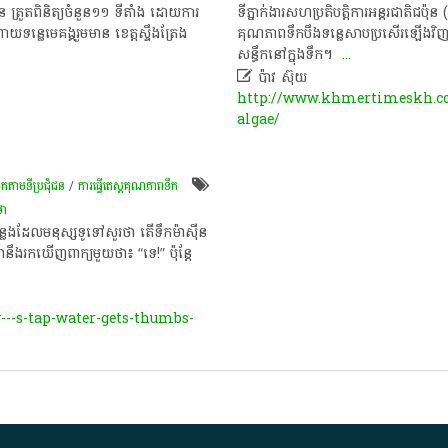
 ត្រួតពិនិត្យ​ចំនួន​១១​ ទីតាំង​ ដោយ​ការ​
​ទីភ្នាក់ងារ​សហប្រតិបត្តិការ​អន្តរជាតិ​ជប៉ុន​
យ​ទន្លេមេគង្គ​រួម​មាន​ ខេត្តស្ទឹងត្រែង​
គុណភាព​ទឹក​បឹង​ទន្លេសាប​ប្រសើរ​ឡើង​វិញ
សន្ធឹក​នៅ​ក្នុង​ទឹក​។​ ​
...

ប៉ាវ ស៊ុយ
http://www.khmertimeskh.co
algae/
ឹកតាមទីប្រជុំជន
/
ការធ្វើតេស្តគុណភាពទឹក
ថា
​ដែល​មនុស្ស​ទូទៅ​សួរ​ថា​ តើ​ទឹក​ម៉ាស៊ីន​
ង​រក​ឃើញ​ពាក្យ​មួយ​ថា​៖​ “​ទេ​!”​ ប៉ុន្តែ​
-s-tap-water-gets-thumbs-