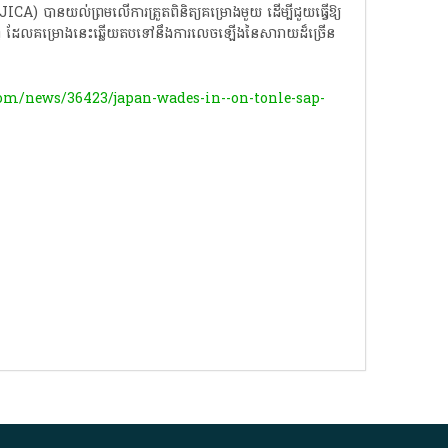
 (JICA)​ បាន​យល់ព្រម​លើ​ការ​ត្រួតពិនិត្យ​គម្រោង​មួយ​ ដើម្បី​ជួយ​ធ្វើ​ឱ្យ​
​ ដែល​គម្រោង​នេះ​ឆ្លើយ​តប​ទៅ​នឹង​ការ​លេចឡើង​នៃ​សារាយ​ដ៏​ច្រើន​
m/news/36423/japan-wades-in--on-tonle-sap-