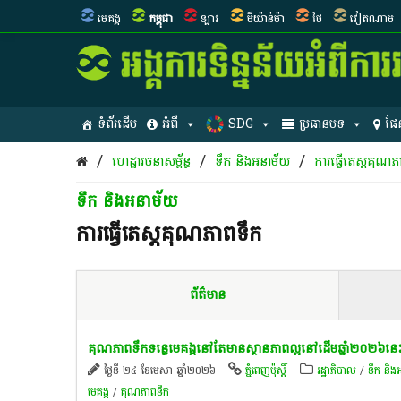
មេគង្គ
កម្ពុជា
ឡាវ
មីយ៉ាន់ម៉ា
ថៃ
វៀតណាម
ទំព័រដើម
អំពី
SDG
ប្រធានបទ
ផែ
/
/
/
ហេដ្ឋារចនាសម្ព័ន្ធ
ទឹក និងអនាម័យ
ការធ្វើតេស្តគុណភ
ទឹក និងអនាម័យ
ការធ្វើតេស្តគុណភាពទឹក
ព័ត៌មាន
គុណភាព​ទឹកទន្លេ​មេគង្គ​នៅ​តែ​មាន​ស្ថាន​ភាពល្អ​នៅ​ដើមឆ្នាំ​២០២៦​នេះ
ថ្ងៃទី ២៤ ខែមេសា ឆ្នាំ២០២៦
ភ្នំពេញប៉ុស្តិ៍
រដ្ឋាភិបាល
/
ទឹក និង
មេគង្គ
/
គុណភាពទឹក