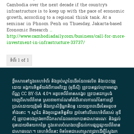
Cambodia over the next decade if the country’s
infrastructure is to keep up with the pace of economic
growth, ac­cording to a regional think tank. At a
seminar in Phnom Penh on Thuesday, Jakarta-based
Economic Research
...
http://www.cambodiadaily.com/business/call-for-more-
investment-in-infrastructure-33737/
ទំព័រ 1 of 1
ខ្លឹមសារ​នៅ​ក្នុង​គេហទំព័រ និង​គ្រប់​ស្នា​ដៃ​ដើម​ដែល​ផលិត​ និង​បោះពុម្ព​
ដោយ​ អង្គការ​ទិន្នន័យ​អំពី​ការអភិវឌ្ឍ​​ (អូ​ឌី​ស៊ី)​ ត្រូវ​បាន​ផ្តល់​ក្រោម​អាជ្ញា
ប័ណ្ណ​
CC BY-SA 4.0
។​ អត្ថបទ​ព័ត៌មាន​សង្ខេប​ ត្រូវ​បាន​ដកស្រង់​
ចេញពី​សារព័ត៌មាន ស្របតាមការ​ណែនាំ​អំពី​គោលការណ៍​នៃ​ការ​ប្រើ
ប្រាស់​ដោយ​យុត្តិធម៌​ និង​រក្សាសិទ្ធិអ្នកនិពន្ធ ដោយ​ប្រភពដើម​នៃ​​អត្ថបទ
ទាំង​នោះ​ ។​ ស្នាដៃ​ និង​មូលដ្ឋាន​ទិន្នន័យ ​ភ្ជាប់​នៅ​លើ​គេហទំព័រ​របស់​ អូ​ឌី​
ស៊ី​ ត្រូវ​បាន​ចងក្រង​មក​ពី​ឯកសារ​ដែល​អាច​រក​បានជា​សាធារណៈ​ និង​ផ្តល់​
ជូន​ដោយ​មិន​យក​កម្រៃ​ ក្នុង​គោលបំណង​បម្រើ​ដល់ការ​ផ្សព្វផ្សាយ​ព័ត៌មាន​
ជា​សាធារណៈ​។​ គេហទំព័រ​នេះ​ មិនមែន​ជា​សេវា​ស្រាវជ្រាវ​ដើម្បី​ស្វែងរក