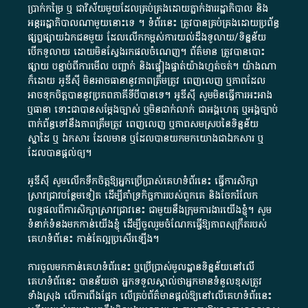
ប្រាក់​កម្រៃ​ ឬ​ ជា​វិស័យ​មួយ​ដែល​គ្រប់គ្រង​ដោយ​ភ្នាក់ងារ​រដ្ឋាភិបាល​ និង ​
អន្តររដ្ឋាភិបាល​ណាមួយ​នោះ​ទេ ​។​ ទំព័រ​នេះ​ ត្រូវ​បាន​គ្រប់គ្រង​ដោយ​ប្រព័ន្ធ​
ផ្សព្វផ្សាយ​ឯកជន​មួយ​ ដែល​លើកកម្ពស់​ការ​យល់​ដឹង​ទូលាយ​/​ទិន្នន័យ​
បើក​ទូលាយ​ ដោយ​មិនស្វែង​រក​ផល​ចំណេញ​។​ ព័ត៌មាន​ ត្រូវ​បាន​បោះ
ផ្សាយ​ បន្ទាប់​ពី​ការ​មើល​ បញ្ជាក់​ និង​ផ្ទៀងផ្ទាត់​យ៉ាង​ហ្មត់ចត់​។​ យ៉ាងណា​
ក៏​ដោយ​ អូ​ឌី​ស៊ី​ មិន​អាច​ធានា​នូវ​ភាព​ត្រឹមត្រូវ​ ពេញលេញ​ ឬ​ភាព​ដែល​
អាច​ទុកចិត្ត​បាននូវ​ប្រភព​ភាគី​ទី​បី​បាន​ទេ​។​ អូ​ឌី​ស៊ី​ សូម​មិន​ធ្វើការ​អះអាង​
ឬ​ធានា​ ទោះជា​បាន​សម្តែង​ច្បាស់​ ឬ​មិន​ជាក់លាក់​ ជា​អង្គហេតុ​ ឬ​អង្គច្បាប់​
ពាក់ព័ន្ធ​ទៅ​នឹង​ភាព​ត្រឹមត្រូវ​ ពេញលេញ​ ឬ​ភាព​សម​ស្រប​នៃ​ទិន្នន័យ​
ស្នាដៃ​ ឬ​ ឯកសារ​ ដែល​មាន​ ឬ​ដែល​បាន​យក​មក​យោង​ជា​ឯកសារ​ ឬ​
ដែល​បាន​ផ្តល់​ឲ្យ​។
អូឌីស៊ី សូមលើកទឹកចិត្តឱ្យអ្នកប្រើប្រាស់គេហទំព័រនេះ ធ្វើការសិក្សា
ស្រាវជ្រាវបន្ថែមទៀត ដើម្បីគាំទ្រកិច្ចការ​របស់ពួកគេ និងចែករំលែក
លទ្ធផលពីការសិក្សាស្រាវជ្រាវនេះ ជាមួយនឹងក្រុមការងារយើងខ្ញុំ។ សូម
ទំនាក់ទំនងមកកាន់យើងខ្ញុំ
ដើម្បីចូលរួមចំណែកធ្វើឱ្យភាពសុក្រឹតរបស់
គេហទំព័នេះ កាន់តែល្អប្រសើរឡើង។
ការចូលមកកាន់គេហទំព័រនេះ ឬប្រើប្រាស់មូលដ្ឋានទិន្នន័យនៅលើ
គេហទំព័រនេះ បានន័យថា អ្នកទទួលស្គាល់ថាអ្នកមានទំនួលខុសត្រូវ
ទាំងស្រុង លើការពឹងផ្អែក លើគ្រប់ព័ត៌មានផ្តល់ឱ្យនៅលើគេហទំព័រនេះ