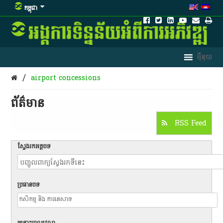
កម្ពុជា
/
airport concessions
ព័ត៌មាន​
RSS Feed
ស្វែងរកអត្ថបទ
ប្រធានបទ
ចន្លោះពេលវេលា