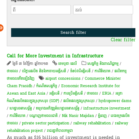
Clear filter
Call for More Investment in Infrastructure
ថ្ងៃទី ៧ ខែវិច្ឆិកា ឆ្នាំ២០១៣
ខេមបូឌា ដេលី
សេដ្ឋកិច្ច និងពាណិជ្ជកម្ម
/
ថាមពល
/
បរិក្ខារផលិត និងចែកចាយអគ្គីសនី
/
ទំនប់​វា​រី​អគ្គិសនី​
/
ការវិនិយោគ
/
ផលិតកម្ម
ថាមពលកើតឡើងវិញ
airport concessions
/
Commerce Minister
Cham Prasidh
/
កំណើន​សេដ្ឋកិច្ច
/
Economic Research Insti­tute for
Asean and East Asia
/
អគ្គិសនី
/
ការប្រើអគ្គិសនី
/
ថាមពល
/
ERIA
/
អត្រា​
កំណើន​ផលិតផល​ក្នុង​ស្រុក​សរុប​ (GDP)​
/
ផលិតផលក្នុងស្រុកសរុប
/
hydro­power dams
/
ហេដ្ឋារចនាសម្ព័ន្ធ
/
គម្រោង​អភិវឌ្ឍន៍ហេដ្ឋា​រចនា​សម្ព័ន្ធ​
/
infrastructure investment
/
ការវិនិយោគ
/
បណ្តាញថាមពលជាតិ
/
Nik Nasir Majidan
/
ភ្នំពេញ
/
រោងចក្រផលិត
ថាមពល
/
private sector participation
/
railway rehabilitation
/
railway
rehabilitation project
/
រាជរដ្ឋាភិបាលកម្ពុជា
As much as $16 billion of investment is needed in