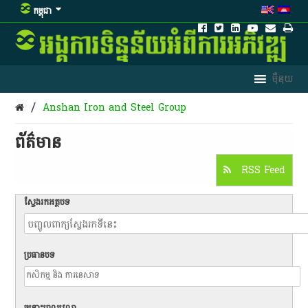
កម្ពុជា
/
Anshan Iron and Steel Group
ព័ត៌មាន​
RSS Feed
ស្វែងរកអត្ថបទ
ប្រធានបទ
ចន្លោះពេលវេលា