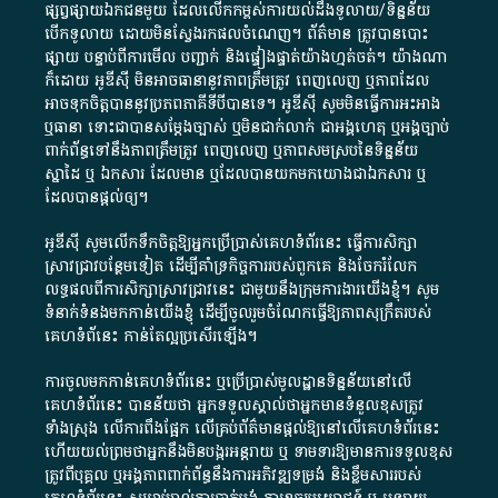
ផ្សព្វផ្សាយ​ឯកជន​មួយ​ ដែល​លើកកម្ពស់​ការ​យល់​ដឹង​ទូលាយ​/​ទិន្នន័យ​
បើក​ទូលាយ​ ដោយ​មិនស្វែង​រក​ផល​ចំណេញ​។​ ព័ត៌មាន​ ត្រូវ​បាន​បោះ
ផ្សាយ​ បន្ទាប់​ពី​ការ​មើល​ បញ្ជាក់​ និង​ផ្ទៀងផ្ទាត់​យ៉ាង​ហ្មត់ចត់​។​ យ៉ាងណា​
ក៏​ដោយ​ អូ​ឌី​ស៊ី​ មិន​អាច​ធានា​នូវ​ភាព​ត្រឹមត្រូវ​ ពេញលេញ​ ឬ​ភាព​ដែល​
អាច​ទុកចិត្ត​បាននូវ​ប្រភព​ភាគី​ទី​បី​បាន​ទេ​។​ អូ​ឌី​ស៊ី​ សូម​មិន​ធ្វើការ​អះអាង​
ឬ​ធានា​ ទោះជា​បាន​សម្តែង​ច្បាស់​ ឬ​មិន​ជាក់លាក់​ ជា​អង្គហេតុ​ ឬ​អង្គច្បាប់​
ពាក់ព័ន្ធ​ទៅ​នឹង​ភាព​ត្រឹមត្រូវ​ ពេញលេញ​ ឬ​ភាព​សម​ស្រប​នៃ​ទិន្នន័យ​
ស្នាដៃ​ ឬ​ ឯកសារ​ ដែល​មាន​ ឬ​ដែល​បាន​យក​មក​យោង​ជា​ឯកសារ​ ឬ​
ដែល​បាន​ផ្តល់​ឲ្យ​។
អូឌីស៊ី សូមលើកទឹកចិត្តឱ្យអ្នកប្រើប្រាស់គេហទំព័រនេះ ធ្វើការសិក្សា
ស្រាវជ្រាវបន្ថែមទៀត ដើម្បីគាំទ្រកិច្ចការ​របស់ពួកគេ និងចែករំលែក
លទ្ធផលពីការសិក្សាស្រាវជ្រាវនេះ ជាមួយនឹងក្រុមការងារយើងខ្ញុំ។ សូម
ទំនាក់ទំនងមកកាន់យើងខ្ញុំ
ដើម្បីចូលរួមចំណែកធ្វើឱ្យភាពសុក្រឹតរបស់
គេហទំព័នេះ កាន់តែល្អប្រសើរឡើង។
ការចូលមកកាន់គេហទំព័រនេះ ឬប្រើប្រាស់មូលដ្ឋានទិន្នន័យនៅលើ
គេហទំព័រនេះ បានន័យថា អ្នកទទួលស្គាល់ថាអ្នកមានទំនួលខុសត្រូវ
ទាំងស្រុង លើការពឹងផ្អែក លើគ្រប់ព័ត៌មានផ្តល់ឱ្យនៅលើគេហទំព័រនេះ
ហើយយល់ព្រមថាអ្នកនឹងមិនបង្ករអន្តរាយ ឬ ទាមទារ​ឱ្យមានការទទួលខុស​
ត្រូវពីបុគ្គល ឬអង្គភាពពាក់ព័ន្ធនឹងការអភិវឌ្ឍទម្រង់ និងខ្លឹមសាររបស់