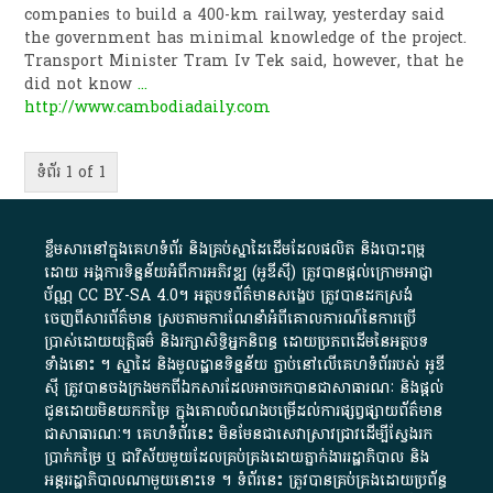
companies to build a 400-km railway, yesterday said
the government has minimal knowledge of the project.
Transport Minister Tram Iv Tek said, however, that he
did not know
...
http://www.cambodiadaily.com
ទំព័រ 1 of 1
ខ្លឹមសារ​នៅ​ក្នុង​គេហទំព័រ និង​គ្រប់​ស្នា​ដៃ​ដើម​ដែល​ផលិត​ និង​បោះពុម្ព​
ដោយ​ អង្គការ​ទិន្នន័យ​អំពី​ការអភិវឌ្ឍ​​ (អូ​ឌី​ស៊ី)​ ត្រូវ​បាន​ផ្តល់​ក្រោម​អាជ្ញា
ប័ណ្ណ​
CC BY-SA 4.0
។​ អត្ថបទ​ព័ត៌មាន​សង្ខេប​ ត្រូវ​បាន​ដកស្រង់​
ចេញពី​សារព័ត៌មាន ស្របតាមការ​ណែនាំ​អំពី​គោលការណ៍​នៃ​ការ​ប្រើ
ប្រាស់​ដោយ​យុត្តិធម៌​ និង​រក្សាសិទ្ធិអ្នកនិពន្ធ ដោយ​ប្រភពដើម​នៃ​​អត្ថបទ
ទាំង​នោះ​ ។​ ស្នាដៃ​ និង​មូលដ្ឋាន​ទិន្នន័យ ​ភ្ជាប់​នៅ​លើ​គេហទំព័រ​របស់​ អូ​ឌី​
ស៊ី​ ត្រូវ​បាន​ចងក្រង​មក​ពី​ឯកសារ​ដែល​អាច​រក​បានជា​សាធារណៈ​ និង​ផ្តល់​
ជូន​ដោយ​មិន​យក​កម្រៃ​ ក្នុង​គោលបំណង​បម្រើ​ដល់ការ​ផ្សព្វផ្សាយ​ព័ត៌មាន​
ជា​សាធារណៈ​។​ គេហទំព័រ​នេះ​ មិនមែន​ជា​សេវា​ស្រាវជ្រាវ​ដើម្បី​ស្វែងរក
ប្រាក់​កម្រៃ​ ឬ​ ជា​វិស័យ​មួយ​ដែល​គ្រប់គ្រង​ដោយ​ភ្នាក់ងារ​រដ្ឋាភិបាល​ និង ​
អន្តររដ្ឋាភិបាល​ណាមួយ​នោះ​ទេ ​។​ ទំព័រ​នេះ​ ត្រូវ​បាន​គ្រប់គ្រង​ដោយ​ប្រព័ន្ធ​