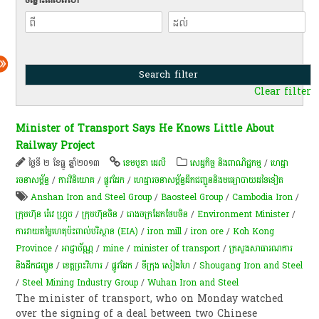
Clear filter
Minister of Transport Says He Knows Little About
Railway Project
ថ្ងៃទី ២ ខែធ្នូ ឆ្នាំ២០១៣
ខេមបូឌា ដេលី
សេដ្ឋកិច្ច និងពាណិជ្ជកម្ម
/
ហេដ្ឋា
រចនាសម្ព័ន្ធ
/
ការវិនិយោគ
/
ផ្លូវដែក
/
ហេដ្ឋារចនាសម្ព័ន្ធដឹកជញ្ជូននិងមធ្យោបាយដទៃទៀត
Anshan Iron and Steel Group
/
Baosteel Group
/
Cambodia Iron
/
ក្រុមហ៊ុន រ៉េវេ ហ្គ្រុប
/
ក្រុមហ៊ុន​ចិន
/
រោងចក្រ​ដែកថែប​ចិន
/
Environment Minister
/
ការវាយតម្លៃហេតុប៉ះពាល់បរិស្ថាន (EIA)​
/
iron mill
/
iron ore
/
Koh Kong
Province
/
អាជ្ញាប័ណ្ណ
/
mine
/
minister of transport
/
​ក្រសួង​សាធារណការ
និង​ដឹក​ជញ្ជូន
/
ខេត្តព្រះវិហារ
/
ផ្លូវដែក
/
ទីក្រុង សៀងហៃ
/
Shougang Iron and Steel
/
Steel Mining Industry Group
/
Wuhan Iron and Steel
The minister of transport, who on Monday watched
over the signing of a deal between two Chinese