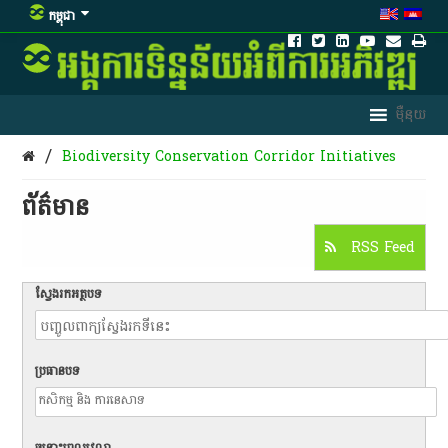
កម្ពុជា
/
Biodiversity Conservation Corridor Initiatives
ព័ត៌មាន​
RSS Feed
ស្វែងរកអត្ថបទ
ប្រធានបទ
ចន្លោះពេលវេលា