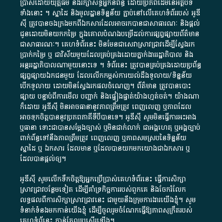
ប្រាស់​ដោយ​យុត្តិធម៌​ និង​រក្សាសិទ្ធិអ្នកនិពន្ធ ដោយ​ប្រភពដើម​នៃ​​អត្ថបទ
ទាំង​នោះ​ ។​ ស្នាដៃ​ និង​មូលដ្ឋាន​ទិន្នន័យ ​ភ្ជាប់​នៅ​លើ​គេហទំព័រ​របស់​ អូ​ឌី​
ស៊ី​ ត្រូវ​បាន​ចងក្រង​មក​ពី​ឯកសារ​ដែល​អាច​រក​បានជា​សាធារណៈ​ និង​ផ្តល់​
ជូន​ដោយ​មិន​យក​កម្រៃ​ ក្នុង​គោលបំណង​បម្រើ​ដល់ការ​ផ្សព្វផ្សាយ​ព័ត៌មាន​
ជា​សាធារណៈ​។​ គេហទំព័រ​នេះ​ មិនមែន​ជា​សេវា​ស្រាវជ្រាវ​ដើម្បី​ស្វែងរក
ប្រាក់​កម្រៃ​ ឬ​ ជា​វិស័យ​មួយ​ដែល​គ្រប់គ្រង​ដោយ​ភ្នាក់ងារ​រដ្ឋាភិបាល​ និង ​
អន្តររដ្ឋាភិបាល​ណាមួយ​នោះ​ទេ ​។​ ទំព័រ​នេះ​ ត្រូវ​បាន​គ្រប់គ្រង​ដោយ​ប្រព័ន្ធ​
ផ្សព្វផ្សាយ​ឯកជន​មួយ​ ដែល​លើកកម្ពស់​ការ​យល់​ដឹង​ទូលាយ​/​ទិន្នន័យ​
បើក​ទូលាយ​ ដោយ​មិនស្វែង​រក​ផល​ចំណេញ​។​ ព័ត៌មាន​ ត្រូវ​បាន​បោះ
ផ្សាយ​ បន្ទាប់​ពី​ការ​មើល​ បញ្ជាក់​ និង​ផ្ទៀងផ្ទាត់​យ៉ាង​ហ្មត់ចត់​។​ យ៉ាងណា​
ក៏​ដោយ​ អូ​ឌី​ស៊ី​ មិន​អាច​ធានា​នូវ​ភាព​ត្រឹមត្រូវ​ ពេញលេញ​ ឬ​ភាព​ដែល​
អាច​ទុកចិត្ត​បាននូវ​ប្រភព​ភាគី​ទី​បី​បាន​ទេ​។​ អូ​ឌី​ស៊ី​ សូម​មិន​ធ្វើការ​អះអាង​
ឬ​ធានា​ ទោះជា​បាន​សម្តែង​ច្បាស់​ ឬ​មិន​ជាក់លាក់​ ជា​អង្គហេតុ​ ឬ​អង្គច្បាប់​
ពាក់ព័ន្ធ​ទៅ​នឹង​ភាព​ត្រឹមត្រូវ​ ពេញលេញ​ ឬ​ភាព​សម​ស្រប​នៃ​ទិន្នន័យ​
ស្នាដៃ​ ឬ​ ឯកសារ​ ដែល​មាន​ ឬ​ដែល​បាន​យក​មក​យោង​ជា​ឯកសារ​ ឬ​
ដែល​បាន​ផ្តល់​ឲ្យ​។
អូឌីស៊ី សូមលើកទឹកចិត្តឱ្យអ្នកប្រើប្រាស់គេហទំព័រនេះ ធ្វើការសិក្សា
ស្រាវជ្រាវបន្ថែមទៀត ដើម្បីគាំទ្រកិច្ចការ​របស់ពួកគេ និងចែករំលែក
លទ្ធផលពីការសិក្សាស្រាវជ្រាវនេះ ជាមួយនឹងក្រុមការងារយើងខ្ញុំ។ សូម
ទំនាក់ទំនងមកកាន់យើងខ្ញុំ
ដើម្បីចូលរួមចំណែកធ្វើឱ្យភាពសុក្រឹតរបស់
គេហទំព័នេះ កាន់តែល្អប្រសើរឡើង។