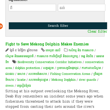
Clear filter
Fight to Save Mekong Dolphin Makes Enemies
ថ្ងៃទី ៥ ខែវិច្ឆិកា ឆ្នាំ២០១៣
ខេមបូឌា ដេលី
កសិកម្ម​ និង​ ការ​នេ​សាទ​
/
បរិស្ថាន និងធនធានធម្មជាតិ
/
ការនេសាទ ការចិញ្ចឹមត្រី និងជលវប្បកម្ម
/
ទន្លេ និងបឹង
/
​ធនធាន​
ទឹក​
Biodiversity Conservation Corridor Initiatives
/
conservation
area
/
dolphin protection
/
សត្វ​ផ្សោត
/
ប្រភេទសត្វជិតផុតពូជ
/
​ការការពារ​បរិស្ថាន
/
ជលផល
/
នេសាទ
/
សហ​គមន៍​នេ​សាទ
/
Fishing Conservation Areas
/
​ត្រី​​ផ្សោត​
ទឹកសាប
/
kratie
/
សហគមន៍មូលដ្ឋាន
/
Mekong Doplphin
/
river guards
/
rivers
/
ខេត្តស្ទឹងត្រែង
Sitting at his outpost overlooking the Mekong River,
Deab Kuy remembers an incident some years ago when
fishermen threatened to attack him if they were
stopped from casting their nets around the river’s