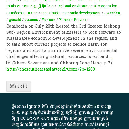
minister
/
នាយករដ្ឋមន្ត្រីហ៊ុន សែន
/
regional environmental cooperation
/
Samdech Hun Sen
/
sustainable economic development
/
Sweeden
/
ប្រទេសថៃ
/
​ធនធាន​ទឹក​
/
Yunnan
/
Yunnan Province
Cambodia on July 28th hosted the 3rd Greater Mekong
Sub- Region Environment Ministers to look forward to
sustainable economic development in the region and
to talk about current projects to reduce harm for
regions and also to minimize several environmental
challenges affecting natural resources, forest and
...

(Khem Sovannara and Chhorng Long Heng, p 7)
http://thesoutheastasiaweekly.com/?p=1289
ទំព័រ 1 of 1
ខ្លឹមសារ​នៅ​ក្នុង​គេហទំព័រ និង​គ្រប់​ស្នា​ដៃ​ដើម​ដែល​ផលិត​ និង​បោះពុម្ព​
ដោយ​ អង្គការ​ទិន្នន័យ​អំពី​ការអភិវឌ្ឍ​​ (អូ​ឌី​ស៊ី)​ ត្រូវ​បាន​ផ្តល់​ក្រោម​អាជ្ញា
ប័ណ្ណ​
CC BY-SA 4.0
។​ អត្ថបទ​ព័ត៌មាន​សង្ខេប​ ត្រូវ​បាន​ដកស្រង់​
ចេញពី​សារព័ត៌មាន ស្របតាមការ​ណែនាំ​អំពី​គោលការណ៍​នៃ​ការ​ប្រើ