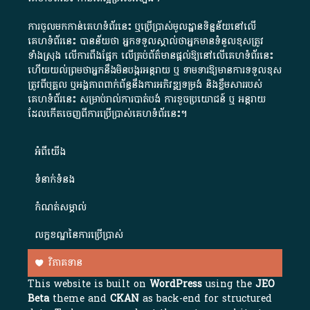
ការចូលមកកាន់គេហទំព័រនេះ ឬប្រើប្រាស់មូលដ្ឋានទិន្នន័យនៅលើ
គេហទំព័រនេះ បានន័យថា អ្នកទទួលស្គាល់ថាអ្នកមានទំនួលខុសត្រូវ
ទាំងស្រុង លើការពឹងផ្អែក លើគ្រប់ព័ត៌មានផ្តល់ឱ្យនៅលើគេហទំព័រនេះ
ហើយយល់ព្រមថាអ្នកនឹងមិនបង្ករអន្តរាយ ឬ ទាមទារ​ឱ្យមានការទទួលខុស​
ត្រូវពីបុគ្គល ឬអង្គភាពពាក់ព័ន្ធនឹងការអភិវឌ្ឍទម្រង់ និងខ្លឹមសាររបស់
គេហទំព័រនេះ សម្រាប់រាល់ការបាត់បង់ ការខូចប្រយោជន៍ ឬ អន្តរាយ
ដែលកើតចេញពីការប្រើប្រាស់គេហទំព័រនេះ។
អំពី​យើង​
ទំនាក់ទំនង
កំណត់សម្គាល់
លក្ខខណ្ឌនៃការប្រើប្រាស់
វិភាគទាន
This website is built on
WordPress
using the
JEO
Beta
theme and
CKAN
as back-end for structured