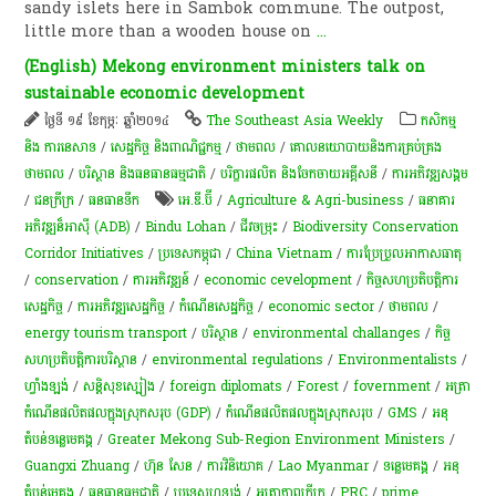
sandy islets here in Sambok commune. The outpost,
little more than a wooden house on
...
(English) Mekong environment ministers talk on
sustainable economic development
ថ្ងៃទី ១៩ ខែកុម្ភៈ ឆ្នាំ២០១៤
The Southeast Asia Weekly
កសិកម្ម​
និង​ ការ​នេ​សាទ​
/
សេដ្ឋកិច្ច និងពាណិជ្ជកម្ម
/
ថាមពល
/
គោលនយោបាយ​និង​ការគ្រប់គ្រង​
ថាមពល
/
បរិស្ថាន និងធនធានធម្មជាតិ
/
បរិក្ខារផលិត និងចែកចាយអគ្គីសនី
/
ការ​អភិវឌ្ឍ​សង្គម
/
ជនក្រីក្រ
/
​ធនធាន​ទឹក​
អេ.ឌី.ប៊ី
/
Agriculture & Agri-business
/
ធនាគារ
អភិវឌ្ឍន៏អាស៊ី (ADB)
/
Bindu Lohan
/
ជីវចម្រុះ
/
Biodiversity Conservation
Corridor Initiatives
/
ប្រទេសកម្ពុជា
/
China Vietnam
/
ការប្រែប្រួលអាកាសធាតុ
/
conservation
/
ការអភិវឌ្ឍន៍
/
economic cevelopment
/
កិច្ចសហប្រតិបត្តិការ
សេដ្ឋកិច្ច
/
ការ​អភិវឌ្ឍ​សេដ្ឋកិច្ច
/
កំណើន​សេដ្ឋកិច្ច
/
economic sector
/
ថាមពល
/
energy tourism transport
/
​បរិស្ថាន
/
environmental challanges
/
កិច្ច​
សហប្រតិបត្តិការ​បរិស្ថាន​
/
environmental regulations
/
Environmentalists
/
ហ្វាំងឡង់
/
សន្តិសុខ​ស្បៀង
/
foreign diplomats
/
Forest
/
fovernment
/
អត្រា​
កំណើន​ផលិតផល​ក្នុង​ស្រុក​សរុប​ (GDP)​
/
កំណើនផលិតផលក្នុងស្រុកសរុប
/
GMS
/
អនុ
តំបន់ទន្លេមេគង្គ
/
Greater Mekong Sub-Region Environment Ministers
/
Guangxi Zhuang
/
ហ៊ុន សែន
/
ការវិនិយោគ
/
Lao Myanmar
/
ទន្លេមេគង្គ
/
​អនុ​
តំបន់​មេគង្គ
/
ធនធានធម្មជាតិ
/
ប្រទេសហូឡង់
/
អត្រាភាពក្រីក្រ
/
PRC
/
prime