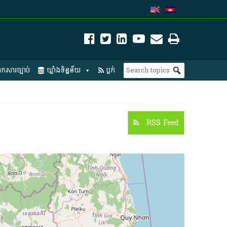
កសារច្បាប់
ឃ្លាំងទិន្នន័យ
ប្លក់
RSS Feed