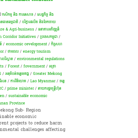
កសិកម្ម​ និង​ ការ​នេ​សាទ​
/
សេដ្ឋកិច្ច និង
ធនធានធម្មជាតិ
/
បរិក្ខារផលិត និងចែកចាយ
ure & Agri-business
/
ធនាគារអភិវឌ្ឍន៏
 Corridor Initiatives
/
ប្រទេសកម្ពុជា
/
ន៍
/
economic cevelopment
/
កិច្ចសហ
or
/
ថាមពល
/
energy tourism
ារ​បរិស្ថាន​
/
environmental regulations
ts
/
Forest
/
fovernment
/
អត្រា​
S
/
អនុតំបន់ទន្លេមេគង្គ
/
Greater Mekong
 សែន
/
ការវិនិយោគ
/
Lao Myanmar
/
ទន្លេ
RC
/
prime minister
/
នាយករដ្ឋមន្ត្រីហ៊ុន
en
/
sustainable economic
nan Province
Mekong Sub- Region
ainable economic
rent projects to reduce harm
onmental challenges affecting