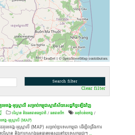
Leaflet
| ©
OpenStreetMap
contributors.
Clear filter
មេគង្គ-អូស្ត្រាលី សម្រាប់​កម្ពុជា​ស្តារ​វិស័យសេដ្ឋកិច្ច​ឡើង​វិញ
ិ៍
បរិស្ថាន និងធនធានធម្មជាតិ
/
​ធនធាន​ទឹក​
​អនុ​តំបន់​មេគង្គ
/
មេគង្គ-អូស្ត្រាលី (MAP)
ៃគូ​មេគង្គ-អូស្ត្រាលី​ (MAP) សម្រាប់​ប្រទេស​កម្ពុជា ដើម្បី​ពង្រឹង​ការ
នៃ​បរិស្ថាន​ និង​ការកសាង​ធនធាន​មនុស្ស​នៅ​ប្រទេស​កម្ពុជា​។
...