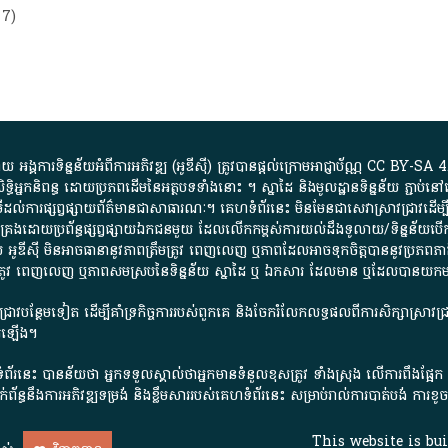
7)
្គការ​ទិន្នន័យ​អំពី​ការអភិវឌ្ឍ​​ (អូ​ឌី​ស៊ី)​ ត្រូវ​បាន​ផ្តល់​ក្រោម​អាជ្ញាប័ណ្ណ​
CC BY-SA 4
ធិអ្នកនិពន្ធ ដោយ​ប្រភពដើម​នៃ​​អត្ថបទទាំង​នោះ​ ។​ ស្នាដៃ​ និង​មូលដ្ឋាន​ទិន្នន័យ ​ភ្ជាប់​នៅ​
ការ​ផ្សព្វផ្សាយ​ព័ត៌មាន​ជា​សាធារណៈ​។​ គេហទំព័រ​នេះ​ មិនមែន​ជា​សេវា​ស្រាវជ្រាវ​ដើម្បី​ស្វ
​គ្រប់គ្រង​ដោយ​ប្រព័ន្ធ​ផ្សព្វផ្សាយ​ឯកជន​មួយ​ ដែល​លើកកម្ពស់​ការ​យល់​ដឹង​ទូលាយ​/​ទិន្នន
 អូ​ឌី​ស៊ី​ មិន​អាច​ធានា​នូវ​ភាព​ត្រឹមត្រូវ​ ពេញលេញ​ ឬ​ភាព​ដែល​អាច​ទុកចិត្ត​បាននូវ​ប្រភព​ភាគី​
ព​ត្រឹមត្រូវ​ ពេញលេញ​ ឬ​ភាព​សម​ស្រប​នៃ​ទិន្នន័យ​ ស្នាដៃ​ ឬ​ ឯកសារ​ ដែល​មាន​ ឬ​ដែល​បាន​យ
រាវជ្រាវបន្ថែមទៀត ដើម្បីគាំទ្រកិច្ចការ​របស់ពួកគេ និងចែករំលែកលទ្ធផលពីការសិក្សាស្រាវ
សើរឡើង។
ព័រនេះ បានន័យថា អ្នកទទួលស្គាល់ថាអ្នកមានទំនួលខុសត្រូវ ទាំងស្រុង លើការពឹងផ្អែ
ពពាក់ព័ន្ធនឹងការអភិវឌ្ឍទម្រង់ និងខ្លឹមសាររបស់គេហទំព័រនេះ សម្រាប់រាល់ការបាត់បង់ 
This website is bu