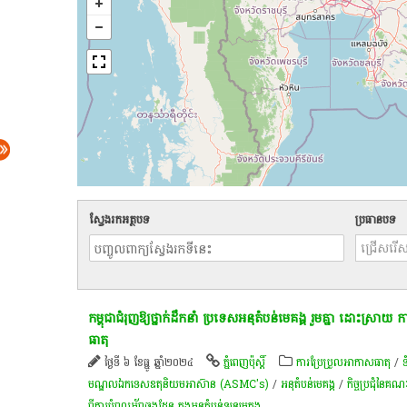
ស្វែងរកអត្ថបទ
ប្រធានបទ
កម្ពុជា​ជំរុញ​ឱ្យ​ថ្នាក់​ដឹកនាំ ​ប្រទេស​អនុតំបន់​មេគង្គ រួមគ្នា ​ដោះ​ស្រា​យ
ធាតុ
ថ្ងៃទី ៦ ខែធ្នូ ឆ្នាំ២០២៤
ភ្នំពេញប៉ុស្តិ៍
ការប្រែប្រួលអាកាសធាតុ
/
ទ
មណ្ឌលឯកទេសឧតុនិយមអាស៊ាន (ASMC's)
/
​អនុ​តំបន់​មេគង្គ
/
កិច្ចប្រជុំនៃគណៈកម
ពី​ការ​បំពុលអ័ព្ទឆ្លងដែន ក្នុងអនុតំបន់ទន្លេមេគង្គ