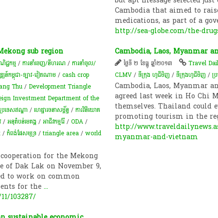
but apt message selected just
Cambodia that aimed to raise
medications, as part of a g
http://sea-globe.com/the-dru
Mekong sub region
Cambodia, Laos, Myanmar an
ណិជ្ជកម្ម
/
ការនាំចេញ/នីហរណ
/
ការនាំចូល/
ថ្ងៃទី ២ ខែធ្នូ ឆ្នាំ២០១៣
Travel Da
ឌ្ឍន៍កម្ពុជា-ឡាវ-វៀតណាម
/
cash crop
CLMV
/
ទីក្រុង ហូជីមិញ
/
ទីក្រុងហូជីមិញ
/
ប្
Cambodia, Laos, Myanmar an
ang Thu
/
Development Triangle
agreed last week in Ho Chi 
eign Investment Department of the
themselves. Thailand could e
ីប្រទេសឥណ្ឌា
/
ហេដ្ឋារចនាសម្ព័ន្ធ
/
ការវិនិយោគ
promoting tourism in the re
វ
/
​អនុ​តំបន់​មេគង្គ
/
អាជីវកម្ម​រ៉ែ​
/
ODA
/
http://www.traveldailynews.a
t
/
កំពង់ផែសមុទ្រ
/
triangle area
/
world
myanmar-and-vietnam
 cooperation for the Mekong
ce of Dak Lak on November 9,
eed to work on common
ments for the
...
11/103287/
n sustainable economic