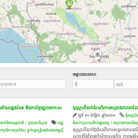
2
ចន្លោះពេលវេលា
 ការបំពុល​ឆ្លងដែន និង​ការ​ប្រែ​ប្រួល​អា​កា​ស
អូស្ត្រាលី​ដាក់​ដំណើរការ​គម្រោង​ភាពជា​ដៃគូ​
ថ្ងៃទី ១១ ខែវិច្ឆិកា ឆ្នាំ២០២១
ភ្នំពេញប៉ុស្ត
ំនាក់ទំនងអន្តរជាតិ
/
ក្រសួងបរិស្ថាន
មជ្ឈ
ដំណោះស្រាយទឹកទន្លេមេគង្គ
/
គម្រោង​ភាពជាដៃគូ​
អូស្ត្រាលី​ដាក់ឱ្យ​ដំណើរការ​គម្រោង​ភាពជា​ដ
្មាធិការ​តម្រង់ទិស​ ថ្នាក់​រដ្ឋមន្ត្រី​អនុតំបន់​មេគង្គស្តី​
ស្តារ​ឡើងវិញ​នូវ​វិស័យសេដ្ឋកិច្ច ភាពធន់​