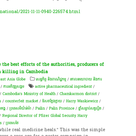
ational/2021-11-11-0940-226574.html
the best efforts of the authorities, producers of
a killing in Cambodia
ast Asia Globe
សេដ្ឋកិច្ច និងពាណិជ្ជកម្ម
/
គោលនយោបាយ និងការ
/
ការ​អភិវឌ្ឍ​សង្គម
active pharmaceutical ingredient
/
/
Cambodia’s Ministry of Health
/
Chamkarmon district
/
s
/
counterfeit market
/
ឱសថ​ក្លែងក្លាយ
/
Harry Waskiewicz
/
មេគង្គ
/
ប្រទេសមីយ៉ាន់ម៉ា
/
Pailin
/
Palin Province
/
​ថ្នាំ​សម្លាប់​សត្វ​ល្អិត
/
/
Regional Director of Pfizer Global Security Harry
s
/
ប្រទេសថៃ
 while real medicine heals.” This was the simple