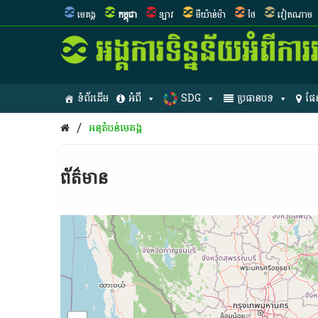
មេគង្គ
កម្ពុជា
ឡាវ
មីយ៉ាន់ម៉ា
ថៃ
វៀតណាម
ទំព័រដើម
អំពី
SDG
ប្រធានបទ
ផែ
/
​អនុ​តំបន់​មេគង្គ
ព័ត៌មាន​