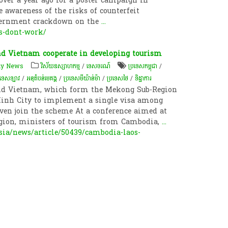
 over a year ago for a poster campaign in
 awareness of the risks of counterfeit
overnment crackdown on the
...
gs-dont-work/
d Vietnam cooperate in developing tourism
ily News
វិស័យឧស្សាហកម្ម
/
ទេសចរណ៍
ប្រទេសកម្ពុជា
/
រទេសឡាវ
/
​អនុ​តំបន់​មេគង្គ
/
ប្រទេសមីយ៉ាន់ម៉ា
/
ប្រទេសថៃ
/
ទិដ្ឋាការ
d Vietnam, which form the Mekong Sub-Region
Minh City to implement a single visa among
ven join the scheme At a conference aimed at
gion, ministers of tourism from Cambodia,
...
sia/news/article/50439/cambodia-laos-