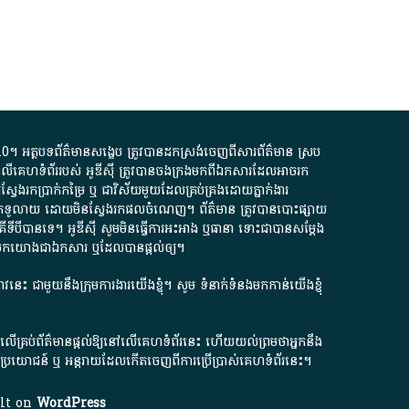
.0
។​ អត្ថបទ​ព័ត៌មាន​សង្ខេប​ ត្រូវ​បាន​ដកស្រង់​ចេញពី​សារព័ត៌មាន ស្រប
លើ​គេហទំព័រ​របស់​ អូ​ឌី​ស៊ី​ ត្រូវ​បាន​ចងក្រង​មក​ពី​ឯកសារ​ដែល​អាច​រក​
ែងរកប្រាក់​កម្រៃ​ ឬ​ ជា​វិស័យ​មួយ​ដែល​គ្រប់គ្រង​ដោយ​ភ្នាក់ងារ​
័យ​បើក​ទូលាយ​ ដោយ​មិនស្វែង​រក​ផល​ចំណេញ​។​ ព័ត៌មាន​ ត្រូវ​បាន​បោះផ្សាយ​
ទី​បី​បាន​ទេ​។​ អូ​ឌី​ស៊ី​ សូម​មិន​ធ្វើការ​អះអាង​ ឬ​ធានា​ ទោះជា​បាន​សម្តែង​
ក​មក​យោង​ជា​ឯកសារ​ ឬ​ដែល​បាន​ផ្តល់​ឲ្យ​។
ជ្រាវនេះ ជាមួយនឹងក្រុមការងារយើងខ្ញុំ។ សូម
ទំនាក់ទំនងមកកាន់យើងខ្ញុំ
ក លើគ្រប់ព័ត៌មានផ្តល់ឱ្យនៅលើគេហទំព័រនេះ ហើយយល់ព្រមថាអ្នកនឹង
ការខូចប្រយោជន៍ ឬ អន្តរាយដែលកើតចេញពីការប្រើប្រាស់គេហទំព័រនេះ។
ilt on
WordPress