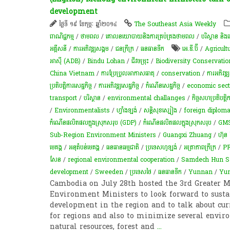
development
ថ្ងៃទី ១៩ ខែកុម្ភៈ ឆ្នាំ២០១៤
The Southeast Asia Weekly
ពាណិជ្ជកម្ម
/
ថាមពល
/
គោលនយោបាយ​និង​ការគ្រប់គ្រង​ថាមពល
/
បរិស្ថាន និង
អគ្គីសនី
/
ការ​អភិវឌ្ឍ​សង្គម
/
ជនក្រីក្រ
/
​ធនធាន​ទឹក​
អេ.ឌី.ប៊ី
/
Agricult
អាស៊ី (ADB)
/
Bindu Lohan
/
ជីវចម្រុះ
/
Biodiversity Conservation
China Vietnam
/
ការប្រែប្រួលអាកាសធាតុ
/
conservation
/
ការអភិវឌ្ឍ
ប្រតិបត្តិការសេដ្ឋកិច្ច
/
ការ​អភិវឌ្ឍ​សេដ្ឋកិច្ច
/
កំណើន​សេដ្ឋកិច្ច
/
economic sect
transport
/
​បរិស្ថាន
/
environmental challanges
/
កិច្ច​សហប្រតិបត្តិក
/
Environmentalists
/
ហ្វាំងឡង់
/
សន្តិសុខ​ស្បៀង
/
foreign diploma
កំណើន​ផលិតផល​ក្នុង​ស្រុក​សរុប​ (GDP)​
/
កំណើនផលិតផលក្នុងស្រុកសរុប
/
GM
Sub-Region Environment Ministers
/
Guangxi Zhuang
/
ហ៊ុន
មេគង្គ
/
​អនុ​តំបន់​មេគង្គ
/
ធនធានធម្មជាតិ
/
ប្រទេសហូឡង់
/
អត្រាភាពក្រីក្រ
/
P
សែន
/
regional environmental cooperation
/
Samdech Hun S
development
/
Sweeden
/
ប្រទេសថៃ
/
​ធនធាន​ទឹក​
/
Yunnan
/
Yun
Cambodia on July 28th hosted the 3rd Greater 
Environment Ministers to look forward to sust
development in the region and to talk about cur
for regions and also to minimize several envir
natural resources, forest and
...