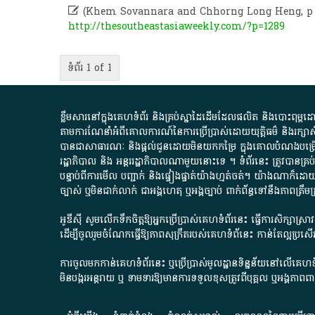

(Khem Sovannara and Chhorng Long Heng, p 
http://thesoutheastasiaweekly.com/?p=1289
ទំព័រ 1 of 1
ខ្លឹមសារ​នៅ​ក្នុង​គេហទំព័រ និង​គ្រប់​ស្នា​ដៃ​ដើម​ដែល​ផលិត​ និង​បោះពុម្ព​ដោយ​ អង
តាមការ​ណែនាំ​អំពី​គោលការណ៍​នៃ​ការ​ប្រើប្រាស់​ដោយ​យុត្តិធម៌​ និង​រក្សាសិទ្
បានជា​សាធារណៈ​ និង​ផ្តល់​ជូន​ដោយ​មិន​យក​កម្រៃ​ ក្នុង​គោលបំណង​បម្រើ​ដល់
រដ្ឋាភិបាល​ និង ​អន្តររដ្ឋាភិបាល​ណាមួយ​នោះ​ទេ ​។​ ទំព័រ​នេះ​ ត្រូវ​បាន
បន្ទាប់​ពី​ការ​មើល​ បញ្ជាក់​ និង​ផ្ទៀងផ្ទាត់​យ៉ាង​ហ្មត់ចត់​។​ យ៉ាងណា​ក៏​ដោយ​
ច្បាស់​ ឬ​មិន​ជាក់លាក់​ ជា​អង្គហេតុ​ ឬ​អង្គច្បាប់​ ពាក់ព័ន្ធ​ទៅ​នឹង​ភា
អូឌីស៊ី សូមលើកទឹកចិត្តឱ្យអ្នកប្រើប្រាស់គេហទំព័រនេះ ធ្វើការសិក្សាស្
ដើម្បីចូលរួមចំណែកធ្វើឱ្យភាពសុក្រឹតរបស់គេហទំព័នេះ កាន់តែល្អប្រ
ការចូលមកកាន់គេហទំព័រនេះ ឬប្រើប្រាស់មូលដ្ឋានទិន្នន័យនៅលើគេហទំ
មិនបង្ករអន្តរាយ ឬ ទាមទារ​ឱ្យមានការទទួលខុស​ត្រូវពីបុគ្គល ឬអង្គភា