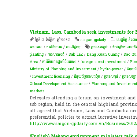
Vietnam, Laos, Cambodia seek investments for 
ថ្ងៃទី ៧ ខែវិច្ឆិកា ឆ្នាំ២០១៣
saigon-gpdaily
សេដ្ឋកិច្ច និងពា
អាហរណ
/
ការវិនិយោគ
/
ពាណិជ្ជកម្ម
ប្រទេសកម្ពុជា
/
តំបន់ត្រីកោណអភិវ
planting
/
ការសាងសង់
/
Dak Lak
/
Dang Xuan Quang
/
Dao Qu
Area
/
ការវិនិយោគផ្ទាល់ពីបរទេស
/
foreign direct investment
/
For
Ministry of Planning and Investment
/
hydro-power
/
ជំនួយព
/
investment licensing
/
ជំនួយពីប្រទេសជប៉ុន
/
ប្រទេសកូរ៉េ
/
ប្រទេសឡា
Official Development Assistance
/
Planning and Investmen
markets
Delegates attending a forum on investment and
sub region, held in the central highland provin
all agreed that Vietnam, Laos and Cambodia n
preferential policies to attract lucrative invest
http://www.saigon-gpdaily.com.vn/Business/2012/
(English) Mekong environment ministers talk o