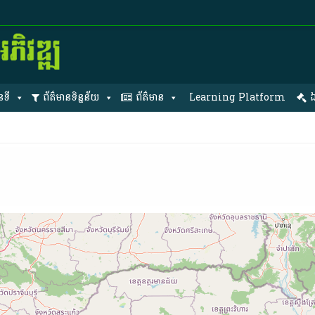
នទី
ព័ត៌មានទិន្នន័យ
ព័ត៌មាន
Learning Platform
ឯ