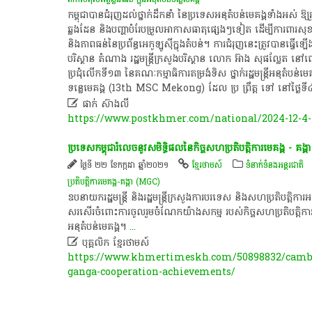
កម្ពុជា​បានជំរុញ​ដល់ថ្នាក់​ដឹកនាំ នៃ​ប្រទេសអនុ​តំបន់មេគង្គ​ទាំងអស់ ឱ
ឆ្លងដែន និងបញ្ហា​បំរែ​បម្រួល​អាកាសធាតុ​ផ្សេងៗ​ទៀត ដើម្បី​ការពារ​សុខ
និង​ភាពធន់​នៃប្រព័ន្ធ​អេកូឡូស៊ី​ក្នុងតំបន់។ ការជំរុញនេះត្រូវបានធ្វ
បរិស្ថាន តំណាង រដ្ឋមន្រ្តីក្រសួងបរិស្ថាន លោក អ៊ាង សុផល្លែត នៅ
ប្រជុំលើកទី​១៣ នៃគណៈកម្មាធិការ​តម្រង់ទិស​ ថ្នាក់​រដ្ឋមន្ត្រី​អនុតំបន់​មេគង
ទន្លេមេគង្គ (13th MSC Mekong) ដែល ប្រ ព្រឹត្ត ទៅ នៅថ្ងៃទី៤ ខែធ

ផាក់ ស៊ាងលី
https://www.postkhmer.com/national/2024-12-4-
​ប្រទេស​កម្ពុជា​រំលេច​នូវ​សមិទ្ធិ​ផល​នៃ​កិច្ច​សហប្រតិបត្តិការ​មេគង្គ​ -​ គង្គា
ថ្ងៃទី ២២ ខែកក្កដា ឆ្នាំ២០២១
ខ្មែរថាមស៍
ទំនាក់ទំនងអន្តរជាតិ
ប្រតិបត្តិការ​មេគង្គ​​-គង្គា (MGC)
ឧបនាយករដ្ឋមន្ត្រី​ និង​រដ្ឋមន្ត្រី​ក្រសួងការបរទេស​ និង​សហប្រតិបត្តិការ​អ
សរសើរ​ចំពោះ​ការ​ចូលរួម​ចំណែក​យ៉ាង​សកម្ម​ របស់​កិច្ច​សហប្រតិបត្តិការ​មេគង
អនុ​តំបន់​មេគង្គ​។​
...

បុគ្គលិក​ ខ្មែរ​ថា​ម​ស៍​
https://www.khmertimeskh.com/50898832/camb
ganga-cooperation-achievements/