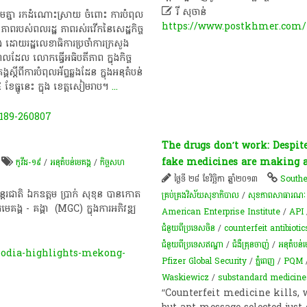

រី សុចាន់
្យរួមគ្នា រក​ដំ​ណោះ​ស្រា​យ ចំពោះ ការបំពុល​
https://www.postkhmer.com/n
ភាព​របស់​ពលរដ្ឋ ភាព​រស់រវើក​នៃសេដ្ឋកិច្ច​
ើឡើង ដោយរដ្ឋលេខាធិការប្រចាំការក្រសួង
ពេលដែល លោកធ្វើអធិបតីភាព ក្នុងកិច្ច
្គស្តី​ពី​ការ​បំពុលអ័ព្ទឆ្លងដែន ក្នុងអនុតំបន់
្នូ​នេះ ក្នុង​ ខេត្ត​សៀម​រាប។
...
189-260807
The drugs don’t work: Despite 
fake medicines are making 
កូ​វី​ដ​-១៩
/
​អនុ​តំបន់​មេគង្គ
/
កិច្ច​សហ
ថ្ងៃទី ២៨ ខែវិច្ឆិកា ឆ្នាំ២០១៣
Southe
ន្តរជាតិ​ ឯកឧត្តម​ ប្រាក់​ សុ​ខុន​ បាន​កោត
គ្រប់គ្រងវិស័យសុខាភិបាល
/
សុខ​ភាព​សា​ធា​រណៈ
្គ​ -​ គង្គា​ ​ (MGC)​ ក្នុង​ការ​អភិវឌ្ឍ​
American Enterprise Institute
/
API
ជំនួយពីប្រទេសចិន
/
counterfeit antibiotic
ជំនួយពីប្រទេសឥណ្ឌា
/
ជំងឺ​គ្រុនចាញ់​
/
​អនុ​តំបន់​
odia-highlights-mekong-
Pfizer Global Security
/
ភ្នំពេញ
/
PQM
Waskiewicz
/
substandard medicine
“Counterfeit medicine kills,