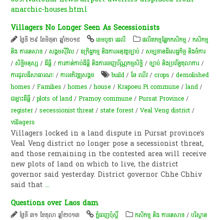
anarchic-houses.html
Villagers No Longer Seen As Secessionists
ថ្ងៃទី ២៩ ខែមិថុនា ឆ្នាំ២០១៥
ខេមបូឌា ដេលី
​ផលិតកម្ម​ផ្នែក​កសិកម្ម​
/
កសិកម្ម​
និង​ ការ​នេ​សាទ​
/
សង្គមស៊ីវិល
/
ឧក្រិដ្ឋកម្ម និងការអនុវត្តច្បាប់
/
សម្បទានដីសេដ្ឋកិច្ច និងចំការ
/
សិទ្ធិមនុស្ស
/
ដីធ្លី
/
ការកាន់កាប់​ដីធ្លី និង​ការចេញ​ប័ណ្ណកម្មសិទ្ធិ​
/
ច្បាប់ និងប្រព័ន្ធតុលាការ
/
ការជួលដីសាធារណៈ
/
ការ​អភិវឌ្ឍ​សង្គម
build
/
ឆែ ឈីវ
/
crops
/
demolished
homes
/
Families
/
homes
/
house
/
Krapoeu Pi commune
/
land
/
ជម្លោះ​ដីធ្លី
/
plots of land
/
Pramoy commune
/
Pursat Province
/
register
/
secessionist threat
/
state forest
/
Veal Veng district
/
villagers
Villagers locked in a land dispute in Pursat province’s
Veal Veng district no longer pose a secessionist threat,
and those remaining in the contested area will receive
new plots of land on which to live, the district
governor said yesterday. District governor Chhe Chhiv
said that
...
Questions over Laos dam
ថ្ងៃទី ៣១ ខែតុលា ឆ្នាំ២០១៣
ភ្នំពេញប៉ុស្តិ៍
កសិកម្ម​ និង​ ការ​នេ​សាទ​
/
បរិស្ថាន