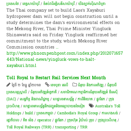
ប្រទេសថៃ
/
ខេត្តសាយ៉ាបូរី
/
ទំនប់​វា​រី​អគ្គិសនី​សា​យ៉ា​បូ​រី​
/
យីងឡាក់​ស៊ីណាវ៉ាត្រា
The Thai company set to build Laos’s Xayaburi
hydropower dam will not begin construction until a
study determines the dam’s environmental effects on
the Mekong River, Thai Prime Minister Yingluck
Shinawatra said on Friday. Yingluck reaffirmed her
commitment to the study, which Mekong River
Commission countries
...
http://www.phnompenhpost.com/index.php/2012071657
443/National-news/yingluck-vows-to-halt-
xayaburi.html
Toll Royal to Restart Rail Services Next Month
ថ្ងៃទី ២ ខែធ្នូ ឆ្នាំ២០១៣
ខេមបូឌា ដេលី
ជំនួយ និងការអភិវឌ្ឍ
/
ជំនួយពី
ប្រទេសអូស្ត្រាលី
/
ជំនួយអភិវឌ្ឍន៍ទ្វេភាគី
/
សមាជិកគណៈកម្មាធិការជំនួយអភិវឌ្ឍន៍ ឌីអេស៊ី
(DAC)
/
សេដ្ឋកិច្ច និងពាណិជ្ជកម្ម
/
ហេដ្ឋារចនាសម្ព័ន្ធ
/
ការវិនិយោគ
/
ផ្លូវដែក
/
ក្រុង
ព្រះសីហនុ
/
ហេដ្ឋារចនាសម្ព័ន្ធដឹកជញ្ជូននិងមធ្យោបាយដទៃទៀត
Australia’s Toll
Holdings
/
build
/
ប្រទេសកម្ពុជា
/
Cambodia’s Royal Group
/
ការសាងសង់
/
រដ្ឋាភិបាល
/
គិត ម៉េង
/
operator
/
ផ្លូវដែក
/
ក្រុមហ៊ុន រ៉ូយ៉ាល់ គ្រុប
/
ក្រុងព្រះសីហនុ
/
Toll Royal Railways (TRR)
/
transporting
/
TRR