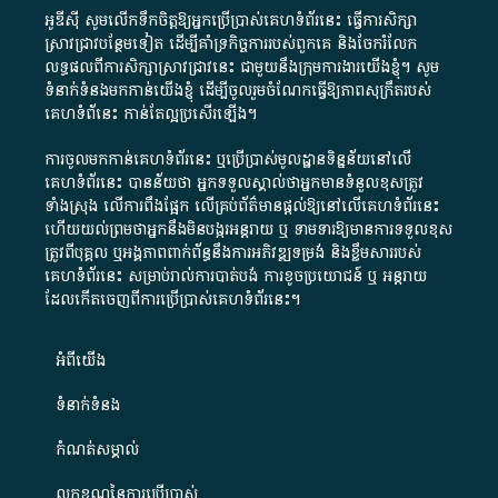
អូឌីស៊ី សូមលើកទឹកចិត្តឱ្យអ្នកប្រើប្រាស់គេហទំព័រនេះ ធ្វើការសិក្សា
ស្រាវជ្រាវបន្ថែមទៀត ដើម្បីគាំទ្រកិច្ចការ​របស់ពួកគេ និងចែករំលែក
លទ្ធផលពីការសិក្សាស្រាវជ្រាវនេះ ជាមួយនឹងក្រុមការងារយើងខ្ញុំ។ សូម
ទំនាក់ទំនងមកកាន់យើងខ្ញុំ
ដើម្បីចូលរួមចំណែកធ្វើឱ្យភាពសុក្រឹតរបស់
គេហទំព័នេះ កាន់តែល្អប្រសើរឡើង។
ការចូលមកកាន់គេហទំព័រនេះ ឬប្រើប្រាស់មូលដ្ឋានទិន្នន័យនៅលើ
គេហទំព័រនេះ បានន័យថា អ្នកទទួលស្គាល់ថាអ្នកមានទំនួលខុសត្រូវ
ទាំងស្រុង លើការពឹងផ្អែក លើគ្រប់ព័ត៌មានផ្តល់ឱ្យនៅលើគេហទំព័រនេះ
ហើយយល់ព្រមថាអ្នកនឹងមិនបង្ករអន្តរាយ ឬ ទាមទារ​ឱ្យមានការទទួលខុស​
ត្រូវពីបុគ្គល ឬអង្គភាពពាក់ព័ន្ធនឹងការអភិវឌ្ឍទម្រង់ និងខ្លឹមសាររបស់
គេហទំព័រនេះ សម្រាប់រាល់ការបាត់បង់ ការខូចប្រយោជន៍ ឬ អន្តរាយ
ដែលកើតចេញពីការប្រើប្រាស់គេហទំព័រនេះ។
អំពី​យើង​
ទំនាក់ទំនង
កំណត់សម្គាល់
លក្ខខណ្ឌនៃការប្រើប្រាស់