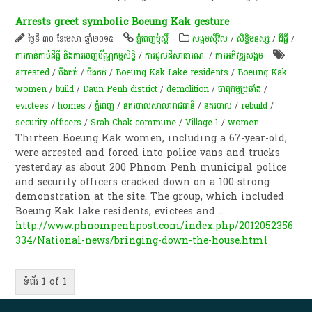
Arrests greet symbolic Boeung Kak gesture
ថ្ងៃទី ៣០ ខែមេសា ឆ្នាំ២០១៥
ភ្នំពេញប៉ុស្តិ៍
សង្គមស៊ីវិល
/
សិទ្ធិមនុស្ស
/
ដីធ្លី
/
ការកាន់កាប់​ដីធ្លី និង​ការចេញ​ប័ណ្ណកម្មសិទ្ធិ​
/
ការជួលដីសាធារណៈ
/
ការ​អភិវឌ្ឍ​សង្គម
arrested
/
បឹងកក់
/
បឹងកក់
/
Boeung Kak Lake residents
/
Boeung Kak
women
/
build
/
Daun Penh district
/
demolition
/
បាតុកម្មប្រឆាំង
/
evictees
/
homes
/
ភ្នំពេញ
/
នគរបាលសាលារាជធានី
/
នគរបាល
/
rebuild
/
security officers
/
Srah Chak commune
/
Village 1
/
women
Thirteen Boeung Kak women, including a 67-year-old,
were arrested and forced into police vans and trucks
yesterday as about 200 Phnom Penh municipal police
and security officers cracked down on a 100-strong
demonstration at the site. The group, which included
Boeung Kak lake residents, evictees and
...
http://www.phnompenhpost.com/index.php/2012052356
334/National-news/bringing-down-the-house.html
ទំព័រ 1 of 1