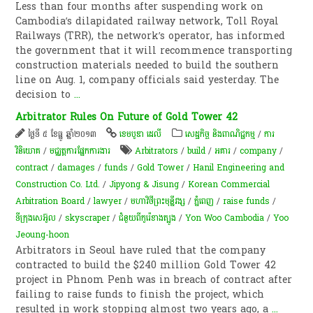
Less than four months after suspending work on
Cambodia’s dilapidated railway network, Toll Royal
Railways (TRR), the network’s operator, has informed
the government that it will recommence transporting
construction materials needed to build the southern
line on Aug. 1, company officials said yesterday. The
decision to
...
Arbitrator Rules On Future of Gold Tower 42
ថ្ងៃទី ៥ ខែធ្នូ ឆ្នាំ២០១៣
ខេមបូឌា ដេលី
សេដ្ឋកិច្ច និងពាណិជ្ជកម្ម
/
ការ
វិនិយោគ
/
មជ្ឈត្តការផ្នែកការងារ
Arbitrators
/
build
/
អគារ​
/
company
/
contract
/
damages
/
funds
/
Gold Tower
/
Hanil Engineering and
Construction Co. Ltd.
/
Jipyong & Jisung
/
Korean Commercial
Arbitration Board
/
lawyer
/
មហាវិថីព្រះមុន្នីវង្ស
/
ភ្នំពេញ
/
raise funds
/
ទីក្រុងសេអ៊ូល
/
skyscraper
/
ជំនួយពីកូរ៉េខាងត្បូង
/
Yon Woo Cambodia
/
Yoo
Jeoung-hoon
Arbitrators in Seoul have ruled that the company
contracted to build the $240 million Gold Tower 42
project in Phnom Penh was in breach of contract after
failing to raise funds to finish the project, which
resulted in work stopping almost two years ago, a
...