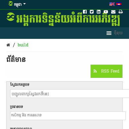
កម្ពុជា
/
build
ព័ត៌មាន​
RSS Feed
ស្វែងរកអត្ថបទ
ប្រធានបទ
ចន្លោះពេលវេលា