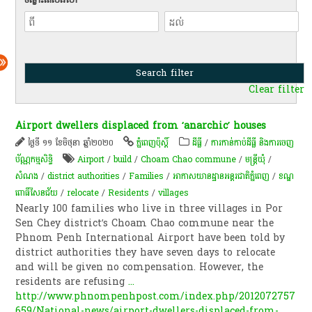
Clear filter
Airport dwellers displaced from ‘anarchic’ houses
ថ្ងៃទី ១១ ខែមិថុនា ឆ្នាំ២០២០
ភ្នំពេញប៉ុស្តិ៍
ដីធ្លី
/
ការកាន់កាប់​ដីធ្លី និង​ការចេញ​
ប័ណ្ណកម្មសិទ្ធិ​
Airport
/
build
/
Choam Chao commune
/
មន្ត្រីឃុំ​
/
សំណង
/
district authorities
/
Families
/
អាកាសយានដ្ឋានអន្តរជាតិភ្នំពេញ
/
ខណ្ឌ​
ពោធិ៍​សែន​ជ័យ
/
relocate
/
Residents
/
villages
Nearly 100 families who live in three villages in Por
Sen Chey district’s Choam Chao commune near the
Phnom Penh International Airport have been told by
district authorities they have seven days to relocate
and will be given no compensation. However, the
residents are refusing
...
http://www.phnompenhpost.com/index.php/2012072757
659/National-news/airport-dwellers-displaced-from-