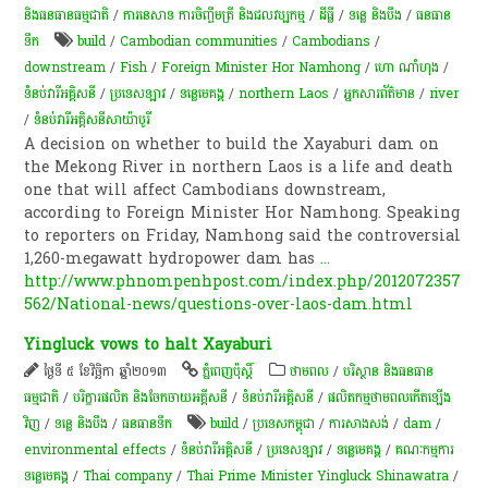
និងធនធានធម្មជាតិ
/
ការនេសាទ ការចិញ្ចឹមត្រី និងជលវប្បកម្ម
/
ដីធ្លី
/
ទន្លេ និងបឹង
/
​ធនធាន​
ទឹក​
build
/
Cambodian communities
/
Cambodians
/
downstream
/
Fish
/
Foreign Minister Hor Namhong
/
ហោ ណាំហុង
/
ទំនប់វារីអគ្គិសនី
/
ប្រទេសឡាវ
/
ទន្លេមេគង្គ
/
northern Laos
/
អ្នកសារព័ត៌មាន
/
river
/
ទំនប់​វារីអគ្គិសនី​សាយ៉ាបូរី
A decision on whether to build the Xayaburi dam on
the Mekong River in northern Laos is a life and death
one that will affect Cambodians downstream,
according to Foreign Minister Hor Namhong. Speaking
to reporters on Friday, Namhong said the controversial
1,260-megawatt hydropower dam has
...
http://www.phnompenhpost.com/index.php/2012072357
562/National-news/questions-over-laos-dam.html
Yingluck vows to halt Xayaburi
ថ្ងៃទី ៥ ខែវិច្ឆិកា ឆ្នាំ២០១៣
ភ្នំពេញប៉ុស្តិ៍
ថាមពល
/
បរិស្ថាន និងធនធាន
ធម្មជាតិ
/
បរិក្ខារផលិត និងចែកចាយអគ្គីសនី
/
ទំនប់​វា​រី​អគ្គិសនី​
/
ផលិតកម្មថាមពលកើតឡើង
វិញ
/
ទន្លេ និងបឹង
/
​ធនធាន​ទឹក​
build
/
ប្រទេសកម្ពុជា
/
ការសាងសង់
/
dam
/
environmental effects
/
ទំនប់វារីអគ្គិសនី
/
ប្រទេសឡាវ
/
ទន្លេមេគង្គ
/
គណៈកម្មការ​
ទន្លេ​មេគង្គ
/
Thai company
/
Thai Prime Minister Yingluck Shinawatra
/