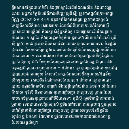
ខ្លឹមសារ​នៅ​ក្នុង​គេហទំព័រ និង​គ្រប់​ស្នា​ដៃ​ដើម​ដែល​ផលិត​ និង​បោះពុម្ព​
ដោយ​ អង្គការ​ទិន្នន័យ​អំពី​ការអភិវឌ្ឍ​​ (អូ​ឌី​ស៊ី)​ ត្រូវ​បាន​ផ្តល់​ក្រោម​អាជ្ញា
ប័ណ្ណ​
CC BY-SA 4.0
។​ អត្ថបទ​ព័ត៌មាន​សង្ខេប​ ត្រូវ​បាន​ដកស្រង់​
ចេញពី​សារព័ត៌មាន ស្របតាមការ​ណែនាំ​អំពី​គោលការណ៍​នៃ​ការ​ប្រើ
ប្រាស់​ដោយ​យុត្តិធម៌​ និង​រក្សាសិទ្ធិអ្នកនិពន្ធ ដោយ​ប្រភពដើម​នៃ​​អត្ថបទ
ទាំង​នោះ​ ។​ ស្នាដៃ​ និង​មូលដ្ឋាន​ទិន្នន័យ ​ភ្ជាប់​នៅ​លើ​គេហទំព័រ​របស់​ អូ​ឌី​
ស៊ី​ ត្រូវ​បាន​ចងក្រង​មក​ពី​ឯកសារ​ដែល​អាច​រក​បានជា​សាធារណៈ​ និង​ផ្តល់​
ជូន​ដោយ​មិន​យក​កម្រៃ​ ក្នុង​គោលបំណង​បម្រើ​ដល់ការ​ផ្សព្វផ្សាយ​ព័ត៌មាន​
ជា​សាធារណៈ​។​ គេហទំព័រ​នេះ​ មិនមែន​ជា​សេវា​ស្រាវជ្រាវ​ដើម្បី​ស្វែងរក
ប្រាក់​កម្រៃ​ ឬ​ ជា​វិស័យ​មួយ​ដែល​គ្រប់គ្រង​ដោយ​ភ្នាក់ងារ​រដ្ឋាភិបាល​ និង ​
អន្តររដ្ឋាភិបាល​ណាមួយ​នោះ​ទេ ​។​ ទំព័រ​នេះ​ ត្រូវ​បាន​គ្រប់គ្រង​ដោយ​ប្រព័ន្ធ​
ផ្សព្វផ្សាយ​ឯកជន​មួយ​ ដែល​លើកកម្ពស់​ការ​យល់​ដឹង​ទូលាយ​/​ទិន្នន័យ​
បើក​ទូលាយ​ ដោយ​មិនស្វែង​រក​ផល​ចំណេញ​។​ ព័ត៌មាន​ ត្រូវ​បាន​បោះ
ផ្សាយ​ បន្ទាប់​ពី​ការ​មើល​ បញ្ជាក់​ និង​ផ្ទៀងផ្ទាត់​យ៉ាង​ហ្មត់ចត់​។​ យ៉ាងណា​
ក៏​ដោយ​ អូ​ឌី​ស៊ី​ មិន​អាច​ធានា​នូវ​ភាព​ត្រឹមត្រូវ​ ពេញលេញ​ ឬ​ភាព​ដែល​
អាច​ទុកចិត្ត​បាននូវ​ប្រភព​ភាគី​ទី​បី​បាន​ទេ​។​ អូ​ឌី​ស៊ី​ សូម​មិន​ធ្វើការ​អះអាង​
ឬ​ធានា​ ទោះជា​បាន​សម្តែង​ច្បាស់​ ឬ​មិន​ជាក់លាក់​ ជា​អង្គហេតុ​ ឬ​អង្គច្បាប់​
ពាក់ព័ន្ធ​ទៅ​នឹង​ភាព​ត្រឹមត្រូវ​ ពេញលេញ​ ឬ​ភាព​សម​ស្រប​នៃ​ទិន្នន័យ​
ស្នាដៃ​ ឬ​ ឯកសារ​ ដែល​មាន​ ឬ​ដែល​បាន​យក​មក​យោង​ជា​ឯកសារ​ ឬ​
ដែល​បាន​ផ្តល់​ឲ្យ​។