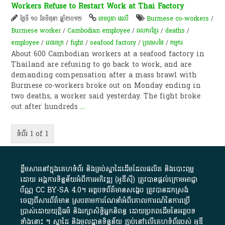
Workers Refuse to Restart Work at Thai Factory
ថ្ងៃទី ១០ ខែមិថុនា ឆ្នាំ២០១២
ខេមបូឌា ដេលី
Burmese co-workers
/
Burmese worker
/
Cambodian employee
/
ពលករ​ខ្មែរ​
/
deaths
/
employee
/
រោងចក្រ
/
fight
/
seafood factory
/
ប្រទេសថៃ
/
ក​ម្មករ​
About 600 Cambodian workers at a seafood factory in
Thailand are refusing to go back to work, and are
demanding compensation after a mass brawl with
Burmese co-workers broke out on Monday ending in
two deaths, a worker said yesterday. The fight broke
out after hundreds
...
ទំព័រ 1 of 1
ខ្លឹមសារ​នៅ​ក្នុង​គេហទំព័រ និង​គ្រប់​ស្នា​ដៃ​ដើម​ដែល​ផលិត​ និង​បោះពុម្ព​
ដោយ​ អង្គការ​ទិន្នន័យ​អំពី​ការអភិវឌ្ឍ​​ (អូ​ឌី​ស៊ី)​ ត្រូវ​បាន​ផ្តល់​ក្រោម​អាជ្ញា
ប័ណ្ណ​
CC BY-SA 4.0
។​ អត្ថបទ​ព័ត៌មាន​សង្ខេប​ ត្រូវ​បាន​ដកស្រង់​
ចេញពី​សារព័ត៌មាន ស្របតាមការ​ណែនាំ​អំពី​គោលការណ៍​នៃ​ការ​ប្រើ
ប្រាស់​ដោយ​យុត្តិធម៌​ និង​រក្សាសិទ្ធិអ្នកនិពន្ធ ដោយ​ប្រភពដើម​នៃ​​អត្ថបទ
ទាំង​នោះ​ ។​ ស្នាដៃ​ និង​មូលដ្ឋាន​ទិន្នន័យ ​ភ្ជាប់​នៅ​លើ​គេហទំព័រ​របស់​ អូ​ឌី​