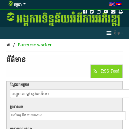
កម្ពុជា
/
Burmese worker
ព័ត៌មាន​
RSS Feed
ស្វែងរកអត្ថបទ
ប្រធានបទ
ចន្លោះពេលវេលា