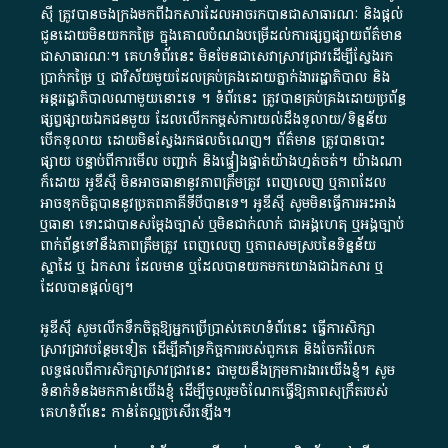
ស៊ី​ ត្រូវ​បាន​ចងក្រង​មក​ពី​ឯកសារ​ដែល​អាច​រក​បានជា​សាធារណៈ​ និង​ផ្តល់​
ជូន​ដោយ​មិន​យក​កម្រៃ​ ក្នុង​គោលបំណង​បម្រើ​ដល់ការ​ផ្សព្វផ្សាយ​ព័ត៌មាន​
ជា​សាធារណៈ​។​ គេហទំព័រ​នេះ​ មិនមែន​ជា​សេវា​ស្រាវជ្រាវ​ដើម្បី​ស្វែងរក
ប្រាក់​កម្រៃ​ ឬ​ ជា​វិស័យ​មួយ​ដែល​គ្រប់គ្រង​ដោយ​ភ្នាក់ងារ​រដ្ឋាភិបាល​ និង ​
អន្តររដ្ឋាភិបាល​ណាមួយ​នោះ​ទេ ​។​ ទំព័រ​នេះ​ ត្រូវ​បាន​គ្រប់គ្រង​ដោយ​ប្រព័ន្ធ​
ផ្សព្វផ្សាយ​ឯកជន​មួយ​ ដែល​លើកកម្ពស់​ការ​យល់​ដឹង​ទូលាយ​/​ទិន្នន័យ​
បើក​ទូលាយ​ ដោយ​មិនស្វែង​រក​ផល​ចំណេញ​។​ ព័ត៌មាន​ ត្រូវ​បាន​បោះ
ផ្សាយ​ បន្ទាប់​ពី​ការ​មើល​ បញ្ជាក់​ និង​ផ្ទៀងផ្ទាត់​យ៉ាង​ហ្មត់ចត់​។​ យ៉ាងណា​
ក៏​ដោយ​ អូ​ឌី​ស៊ី​ មិន​អាច​ធានា​នូវ​ភាព​ត្រឹមត្រូវ​ ពេញលេញ​ ឬ​ភាព​ដែល​
អាច​ទុកចិត្ត​បាននូវ​ប្រភព​ភាគី​ទី​បី​បាន​ទេ​។​ អូ​ឌី​ស៊ី​ សូម​មិន​ធ្វើការ​អះអាង​
ឬ​ធានា​ ទោះជា​បាន​សម្តែង​ច្បាស់​ ឬ​មិន​ជាក់លាក់​ ជា​អង្គហេតុ​ ឬ​អង្គច្បាប់​
ពាក់ព័ន្ធ​ទៅ​នឹង​ភាព​ត្រឹមត្រូវ​ ពេញលេញ​ ឬ​ភាព​សម​ស្រប​នៃ​ទិន្នន័យ​
ស្នាដៃ​ ឬ​ ឯកសារ​ ដែល​មាន​ ឬ​ដែល​បាន​យក​មក​យោង​ជា​ឯកសារ​ ឬ​
ដែល​បាន​ផ្តល់​ឲ្យ​។
អូឌីស៊ី សូមលើកទឹកចិត្តឱ្យអ្នកប្រើប្រាស់គេហទំព័រនេះ ធ្វើការសិក្សា
ស្រាវជ្រាវបន្ថែមទៀត ដើម្បីគាំទ្រកិច្ចការ​របស់ពួកគេ និងចែករំលែក
លទ្ធផលពីការសិក្សាស្រាវជ្រាវនេះ ជាមួយនឹងក្រុមការងារយើងខ្ញុំ។ សូម
ទំនាក់ទំនងមកកាន់យើងខ្ញុំ
ដើម្បីចូលរួមចំណែកធ្វើឱ្យភាពសុក្រឹតរបស់
គេហទំព័នេះ កាន់តែល្អប្រសើរឡើង។