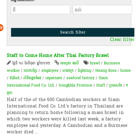
Clear filter
Staff to Come Home After Thai Factory Brawl
ថ្ងៃទី ១៤ ខែមិថុនា ឆ្នាំ២០១២
ខេមបូឌា ដេលី
brawl
/
Burmese
worker
/
ពលករ​ខ្មែរ​
/
employee
/
រោងចក្រ
/
fighting
/
Heang Bora
/
home
/
Killed
/
លិខិត​ឆ្លងដែន​
/
repatriate
/
seafood factory
/
Siam
International Food Co. Ltd.
/
Songkhla Province
/
Staff
/
ប្រទេសថៃ
/
ក​
ម្មករ​
Half of the of the 600 Cambodian workers at Siam
International Food Co. Ltd.’s factory in Thailand are
planning to return home following a mass brawl in
which two workers were killed last week, a factory
employee said yesterday. A Cambodian and a Burmese
worker died
...