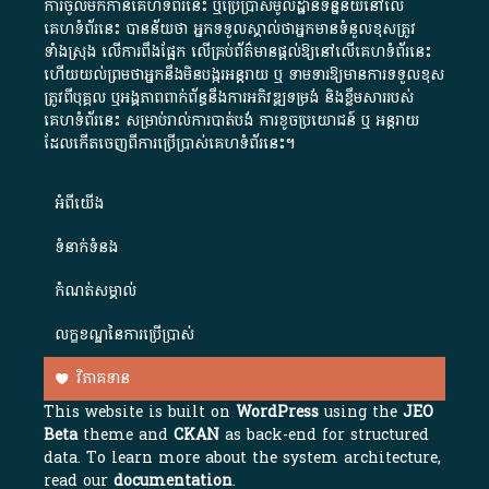
ការចូលមកកាន់គេហទំព័រនេះ ឬប្រើប្រាស់មូលដ្ឋានទិន្នន័យនៅលើ
គេហទំព័រនេះ បានន័យថា អ្នកទទួលស្គាល់ថាអ្នកមានទំនួលខុសត្រូវ
ទាំងស្រុង លើការពឹងផ្អែក លើគ្រប់ព័ត៌មានផ្តល់ឱ្យនៅលើគេហទំព័រនេះ
ហើយយល់ព្រមថាអ្នកនឹងមិនបង្ករអន្តរាយ ឬ ទាមទារ​ឱ្យមានការទទួលខុស​
ត្រូវពីបុគ្គល ឬអង្គភាពពាក់ព័ន្ធនឹងការអភិវឌ្ឍទម្រង់ និងខ្លឹមសាររបស់
គេហទំព័រនេះ សម្រាប់រាល់ការបាត់បង់ ការខូចប្រយោជន៍ ឬ អន្តរាយ
ដែលកើតចេញពីការប្រើប្រាស់គេហទំព័រនេះ។
អំពី​យើង​
ទំនាក់ទំនង
កំណត់សម្គាល់
លក្ខខណ្ឌនៃការប្រើប្រាស់
វិភាគទាន
This website is built on
WordPress
using the
JEO
Beta
theme and
CKAN
as back-end for structured
data. To learn more about the system architecture,
read our
documentation
.