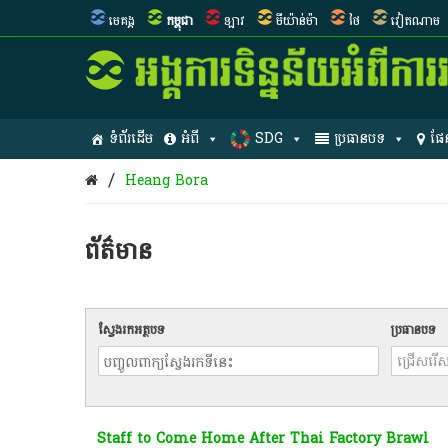
មេគង្គ
កម្ពុជា
ឡាវ
មីយ៉ាន់ម៉ា
ថៃ
វៀតណាម
ទំព័រដើម
អំពី
SDG
ប្រធានបទ
ផែ
/
Heang Bora
ព័ត៌មាន​
ស្វែងរកអត្ថបទ
ប្រធានបទ
Staff to Come Home After Thai Factory Brawl