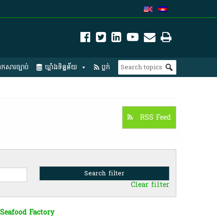
កសារច្បាប់
ឃ្លាំងទិន្នន័យ
ប្លក់
RSS Feed
Clear filter
Seafood Factory