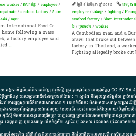
se worker
/
ពលករ​ខ្មែរ​
/
employee
/
ថ្ងៃទី ៨ ខែមិថុនា ឆ្នាំ២០១២
ខេមបូឌា 
repatriate
/
seafood factory
/
Siam
employee
/
រោងចក្រ
/
fighting
/
Heang
ទេសថៃ
/
ក​ម្មករ​
seafood factory
/
Siam International
am International Food Co.
ថៃ
/
ប្រទេសថៃ
/
worker
rn home following a mass
A Cambodian man and a Bur
k, a factory employee said
brawl that broke out between
died
...
factory in Thailand, a worke
Fighting allegedly broke ou
្គការ​ទិន្នន័យ​អំពី​ការអភិវឌ្ឍ​​ (អូ​ឌី​ស៊ី)​ ត្រូវ​បាន​ផ្តល់​ក្រោម​អាជ្ញាប័ណ្ណ​
CC BY-SA 4
ធិអ្នកនិពន្ធ ដោយ​ប្រភពដើម​នៃ​​អត្ថបទទាំង​នោះ​ ។​ ស្នាដៃ​ និង​មូលដ្ឋាន​ទិន្នន័យ ​ភ្ជាប់​នៅ​
ការ​ផ្សព្វផ្សាយ​ព័ត៌មាន​ជា​សាធារណៈ​។​ គេហទំព័រ​នេះ​ មិនមែន​ជា​សេវា​ស្រាវជ្រាវ​ដើម្បី​ស្វ
​គ្រប់គ្រង​ដោយ​ប្រព័ន្ធ​ផ្សព្វផ្សាយ​ឯកជន​មួយ​ ដែល​លើកកម្ពស់​ការ​យល់​ដឹង​ទូលាយ​/​ទិន្នន
 អូ​ឌី​ស៊ី​ មិន​អាច​ធានា​នូវ​ភាព​ត្រឹមត្រូវ​ ពេញលេញ​ ឬ​ភាព​ដែល​អាច​ទុកចិត្ត​បាននូវ​ប្រភព​ភាគី​
ព​ត្រឹមត្រូវ​ ពេញលេញ​ ឬ​ភាព​សម​ស្រប​នៃ​ទិន្នន័យ​ ស្នាដៃ​ ឬ​ ឯកសារ​ ដែល​មាន​ ឬ​ដែល​បាន​យ
រាវជ្រាវបន្ថែមទៀត ដើម្បីគាំទ្រកិច្ចការ​របស់ពួកគេ និងចែករំលែកលទ្ធផលពីការសិក្សាស្រាវ