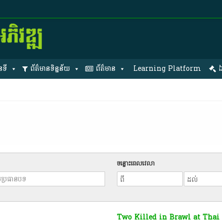
នទី
ព័ត៌មានទិន្នន័យ
ព័ត៌មាន
Learning Platform
ឯ
ចន្លោះពេលវេលា
Two Killed in Brawl at Thai 