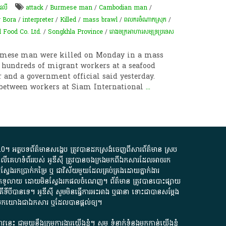
ដេលី
attack
/
Burmese man
/
Cambodian man
/
 Bora
/
interpreter
/
Killed
/
mass brawl
/
ពលករចំណាកស្រុក
/
 Food Co. Ltd.
/
Songkhla Province
/
​រោងចក្រ​អាហារ​សមុទ្រ​ប្រទេស​
mese man were killed on Monday in a mass
 hundreds of migrant workers at a seafood
r and a government official said yesterday.
t between workers at Siam International
...
.0
។​ អត្ថបទ​ព័ត៌មាន​សង្ខេប​ ត្រូវ​បាន​ដកស្រង់​ចេញពី​សារព័ត៌មាន ស្រប
លើ​គេហទំព័រ​របស់​ អូ​ឌី​ស៊ី​ ត្រូវ​បាន​ចងក្រង​មក​ពី​ឯកសារ​ដែល​អាច​រក​
ែងរកប្រាក់​កម្រៃ​ ឬ​ ជា​វិស័យ​មួយ​ដែល​គ្រប់គ្រង​ដោយ​ភ្នាក់ងារ​
័យ​បើក​ទូលាយ​ ដោយ​មិនស្វែង​រក​ផល​ចំណេញ​។​ ព័ត៌មាន​ ត្រូវ​បាន​បោះផ្សាយ​
ទី​បី​បាន​ទេ​។​ អូ​ឌី​ស៊ី​ សូម​មិន​ធ្វើការ​អះអាង​ ឬ​ធានា​ ទោះជា​បាន​សម្តែង​
ក​មក​យោង​ជា​ឯកសារ​ ឬ​ដែល​បាន​ផ្តល់​ឲ្យ​។
ជ្រាវនេះ ជាមួយនឹងក្រុមការងារយើងខ្ញុំ។ សូម
ទំនាក់ទំនងមកកាន់យើងខ្ញុំ