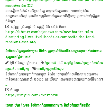
ការយុត្តិធម៌អន្តរជាតិ (ICJ)
នារសៀលម៉ោង៤ នៅថ្ងៃអាទិត្យ អាជ្ញាធរថៃប្រមាណ ១០នាក់ក្នុងឯក
សណ្ឋានពណ៌ខ្មៅបានដើរចេញពីអគារក្បែរនោះដើម្បីទាញទ្វាររបងបិទប៉ុស្តិ៍ត្រួត
ពិនិត្យ។
...

សុវណ្ណ ស្រីពេជ្រ ឃី សុវុឌ្ឍី និង ស៊ើង និមល់
https://khmer.cambojanews.com/new-border-rules-
disrupting-lives-livelihoods-as-cambodia-thailand-
tensions-escalate/
ទំហំពាណិជ្ជកម្ម​រវាង​កម្ពុជា និង​ថៃ ត្រូវបានរំពឹង​ថានឹងសម្រេចបាន​១៥​ពាន់​លាន​
ដុល្លារ​នៅ​ឆ្នាំ​២០២៥
ថ្ងៃទី ៩ ខែកញ្ញា ឆ្នាំ២០២៤
ខ្មែរថាមស៍
សេដ្ឋកិច្ច និងពាណិជ្ជកម្ម
/
ទំនាក់ទំនង
អន្តរជាតិ
/
ពាណិជ្ជកម្ម
ពាណិជ្ជកម្ម​ទ្វេ​ភាគី​ថៃកម្ពុជា
ទំហំពាណិជ្ជកម្មទ្វេភាគីរវាងកម្ពុជា និងថៃ ត្រូវបានរំពឹងថានឹងសម្រេចបាន១៥
ពាន់លានដុល្លារនៅឆ្នាំ ២០២៥ នេះបើយោងតាមការចេញផ្សាយកាលពីថ្ងៃពុធ។
...

មុំ គន្ធា
https://tinyurl.com/mr3x7av8
លោក​ ហ៊ុន​ សែន​៖​ ទំហំ​ពាណិជ្ជកម្ម​រវាង​កម្ពុជា​ និង​ថៃ​កំពុង​កើនឡើង​