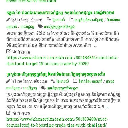
boost-ties-with-thailand
កម្ពុជា​-​ថៃ​ កំណត់​គោលដៅ​ពាណិជ្ជកម្ម​ ១៥​ពាន់​លាន​ដុល្លារ​ នៅ​ឆ្នាំ​២០២៥
ថ្ងៃទី ៧ ខែកុម្ភៈ ឆ្នាំ២០២៤
ខ្មែរថាមស៍
សេដ្ឋកិច្ច និងពាណិជ្ជកម្ម
/
ទំនាក់ទំនង
អន្តរជាតិ
/
ពាណិជ្ជកម្ម
ពាណិជ្ជកម្ម​ទ្វេ​ភាគី​ថៃកម្ពុជា
​នាយក​រដ្ឋមន្ត្រី​កម្ពុជា​ និង​ថៃ​ នៅ​ស​ប្តា​ហ៍​នេះ​ នឹង​ជួប​ប្រជុំ​នៅ​ទីក្រុង​បាងកក​ និង​
ពិភាក្សា​អំពី​ជំហាន​សម្រាប់​ការ​ជំរុញ​ពាណិជ្ជកម្ម​ទ្វេភាគី​ ការ​សម្រួលការ​ដឹក​ជញ្ជូន​
ទំនិញ​ឆ្លងកាត់​ព្រំដែន​ និង​កា​រដក​របាំង​រវាង​ប្រទេស​ទាំង​ពីរ​។​ ​
...

ជា​ វណ្ណ​យុទ្ធ​
https://www.khmertimeskh.com/501434816/cambodia-
thailand-target-15-billion-trade-by-2025/
​ក្រសួងពាណិជ្ជកម្ម​ប្តេជ្ញា​ជំរុញ​ទំនាក់ទំនង​ពាណិជ្ជកម្ម​ជាមួយ​ប្រទេស​ថៃ​
ថ្ងៃទី ៣០ ខែតុលា ឆ្នាំ២០២៣
ខ្មែរថាមស៍
ទំនាក់ទំនងអន្តរជាតិ
/
ក្រសួង
ពាណិជ្ជកម្ម
/
ពាណិជ្ជកម្ម
ពាណិជ្ជកម្ម​ទ្វេ​ភាគី​ថៃកម្ពុជា
​ក្រសួងពាណិជ្ជកម្ម​បាន​ប្តេជ្ញា​ធ្វើ​ឱ្យ​ប្រសើរ​ឡើង​នូវ​កិច្ច​សហប្រតិបត្តិការ​ពាណិជ្ជកម្ម​
និង​វិនិយោគ​ទ្វេភាគី​ជាមួយ​ប្រទេស​ថៃ​ តាម​រយៈ​ការ​ទាក់ទាញ​ការ​វិនិយោគ​ថ្មីៗ​មក​
កម្ពុជា​ និង​តាម​រយៈ​ការ​បង្កើន​ពាណិជ្ជកម្ម​រវាង​ប្រទេស​ទាំង​ពីរ​ផង​ដែរ​។​
...

ជា​ វណ្ណ​យុទ្ធ​
https://www.khmertimeskh.com/501383488/moc-
committed-to-boosting-trade-ties-with-thailand/