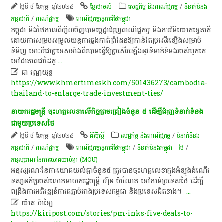
ថ្ងៃទី ៨ ខែកុម្ភៈ ឆ្នាំ២០២៤
ខ្មែរថាមស៍
សេដ្ឋកិច្ច និងពាណិជ្ជកម្ម
/
ទំនាក់ទំនង
អន្តរជាតិ
/
ពាណិជ្ជកម្ម
ពាណិជ្ជកម្ម​ទ្វេ​ភាគី​ថៃកម្ពុជា
​កម្ពុជា​ និង​ថៃ​កាលពី​ម្សិលមិញ​បាន​ប្តេជ្ញា​ជំរុញ​ពាណិជ្ជកម្ម​ និង​ការ​វិនិយោគ​ទ្វេភាគី​
ដោយ​ការ​សម្របសម្រួល​យន្តការ​ឆ្លងកាត់​ព្រំដែន​ឱ្យ​កាន់តែ​ប្រសើរ​ឡើង​សម្រាប់​
ទំនិញ​ ទោះបីជា​ប្រទេស​ទាំង​ពីរ​បាន​ធ្វើ​ឱ្យ​ប្រសើរ​ឡើង​នូវ​ទំនាក់ទំនង​របស់​ពួក​គេ​
ទៅ​ជា​ភាព​ជា​ដៃគូ
...

ជា​ វណ្ណ​យុទ្ធ​
https://www.khmertimeskh.com/501436273/cambodia-
thailand-to-enlarge-trade-investment-ties/
នាយក​រដ្ឋមន្ត្រី​ ចុះហត្ថលេខា​លើ​កិច្ចព្រមព្រៀង​ចំនួន​ ៥​ ដើម្បី​ជំរុញ​ទំនាក់ទំនង​
ជាមួយ​ប្រទេស​ថៃ​
ថ្ងៃទី ៨ ខែកុម្ភៈ ឆ្នាំ២០២៤
គិរីប៉ុស្តិ៍
សេដ្ឋកិច្ច និងពាណិជ្ជកម្ម
/
ទំនាក់ទំនង
អន្តរជាតិ
/
ពាណិជ្ជកម្ម
ពាណិជ្ជកម្ម​ទ្វេ​ភាគី​ថៃកម្ពុជា
/
ទំនាក់ទំនងកម្ពុជា - ថៃ
/
អនុស្សរណៈនៃការយោគយល់គ្នា (MOU)
​អនុស្សរណៈ​នៃ​ការ​យោគយល់​គ្នា​ចំនួន​៥​ ត្រូវ​បាន​ចុះហត្ថលេខា​ក្នុង​អំឡុង​ដំណើរ​
ទស្សនកិច្ច​របស់​លោកនាយក​រដ្ឋមន្ត្រី​ ហ៊ុន​ ម៉ា​ណែ​ត​ ទៅ​កាន់​ប្រទេស​ថៃ​ ដើម្បី​
ពង្រឹង​ការ​អភិវឌ្ឍន៍​កា​រត​ភ្ជាប់​រវាង​ប្រទេស​កម្ពុជា​ និង​ប្រទេស​ជិតខាង​។​ ​
...

យ៉ាត ម៉ាឡៃ
https://kiripost.com/stories/pm-inks-five-deals-to-