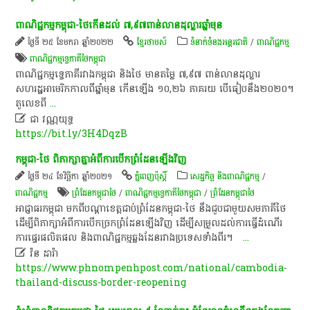
​ពាណិជ្ជកម្ម​កម្ពុជា​-​ថៃ​កើន​ដល់ ​៧​,​៩​៧​ពាន់​លាន​ដុល្លារ​ឆ្នាំមុន​
ថ្ងៃទី ២៥ ខែមករា ឆ្នាំ២០២២
ខ្មែរថាមស៍
ទំនាក់ទំនងអន្តរជាតិ
/
ពាណិជ្ជកម្ម
ពាណិជ្ជកម្ម​ទ្វេ​ភាគី​ថៃកម្ពុជា
​ពាណិជ្ជកម្ម​ទ្វេភាគី​រវាង​កម្ពុជា​ ​និង​ថៃ​ ​មាន​តម្លៃ​ ​៧​,​៩​៧​ ​ពាន់​លាន​ដុល្លារ​
សហរដ្ឋអាមេរិក​កាលពីឆ្នាំមុន​ ​កើន​ឡើង​ ​១​០​,​២​៦​ ​ភាគរយ​ ​បើ​ធៀប​នឹង​២​០​២​០​។​
​តួលេខ​ពី
...

ជា​ វណ្ណ​យុទ្ធ​
https://bit.ly/3H4DqzB
កម្ពុជា-ថៃ ពិភាក្សាគ្នាអំពីការបើកព្រំដែនឡើងវិញ
ថ្ងៃទី ២៤ ខែវិច្ឆិកា ឆ្នាំ២០២១
ភ្នំពេញប៉ុស្តិ៍
សេដ្ឋកិច្ច និងពាណិជ្ជកម្ម
/
ពាណិជ្ជកម្ម
ព្រំដែនកម្ពុជាថៃ
/
ពាណិជ្ជកម្ម​ទ្វេ​ភាគី​ថៃកម្ពុជា
/
ព្រំដែនកម្ពុជាថៃ
អាជ្ញាធរកម្ពុជា មកពីបណ្តាខេត្តជាប់ព្រំដែនកម្ពុជា-ថៃ នឹងជួបជាមួយសមភាគីថៃ
ដើម្បីពិភាក្សាអំពីការបើកច្រកព្រំដែនឡើងវិញ ដើម្បីសម្រួលដល់ការធ្វើដំណើរ
ការផ្ទេរផលិតផល និងពាណិជ្ជកម្មឆ្លងដែនរវាងប្រទេសទាំងពីរ។
...

វ៉​ន​ ដា​រ៉ា​
https://www.phnompenhpost.com/national/cambodia-
thailand-discuss-border-reopening