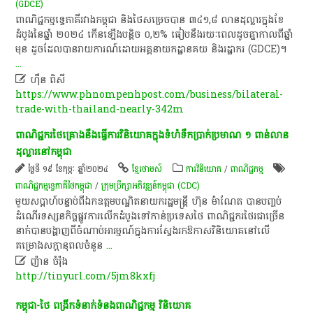
(GDCE)
​ពាណិជ្ជកម្ម​ទ្វេភាគី​រវាង​កម្ពុជា​ និង​ថៃ​សម្រេច​បាន​ ៣៤១,៨​ លាន​ដុល្លារ​ក្នុង​ខែ​
ដំបូង​នៃ​ឆ្នាំ​ ២០២៤​ កើនឡើង​បន្តិច​ ០,២%​ ធៀប​នឹង​រយៈពេល​ដូច​គ្នា​កាលពី​ឆ្នាំ​
មុន​ ដូចដែល​បាន​រាយការណ៍​ដោយ​អគ្គនាយកដ្ឋាន​គយ​ និង​រដ្ឋាករ​ (GDCE)​។​ ​
...

ហ៊ឹន ពិសី
https://www.phnompenhpost.com/business/bilateral-
trade-with-thailand-nearly-342m
​ពាណិជ្ជករ​ថៃ​គ្រោង​នឹង​ធ្វើការ​វិនិយោគ​ក្នុង​ទំហំ​ទឹកប្រាក់​ប្រមាណ​ ១​ ពាន់​លាន​
ដុល្លារ​នៅ​កម្ពុជា​
ថ្ងៃទី ១៩ ខែកុម្ភៈ ឆ្នាំ២០២៤
ខ្មែរថាមស៍
ការវិនិយោគ
/
ពាណិជ្ជកម្ម
ពាណិជ្ជកម្ម​ទ្វេ​ភាគី​ថៃកម្ពុជា
/
ក្រុម​ប្រឹក្សា​អភិវឌ្ឍន៍​​កម្ពុជា ​(​CDC​)
​មួ​យស​ប្តា​ហ៍​បន្ទាប់​ពី​ឯកឧត្តម​បណ្ឌិត​នាយក​រដ្ឋមន្ត្រី​ ហ៊ុន​ ម៉ា​ណែ​ត​ បាន​បញ្ចប់​
ដំណើរ​ទស្សនកិច្ច​ផ្លូវការ​លើក​ដំបូង​ទៅ​កាន់​ប្រទេស​ថៃ​ ពាណិជ្ជករ​ថៃរ​ជា​ច្រើន​
នាក់​បាន​បង្ហាញ​ពី​ចំណាប់អារម្មណ៍​ក្នុង​ការ​ស្វែងរក​ឱកាស​វិនិយោគ​នៅ​លើ​
គម្រោង​សក្តានុពល​ចំនួន
...

ញ៉ា​ន​ ​ចំ​រ៉ុ​ង
http://tinyurl.com/5jm8kxfj
កម្ពុជា​-​ថៃ​ ពង្រីក​ទំនាក់ទំនង​ពាណិជ្ជកម្ម​ វិនិយោគ​