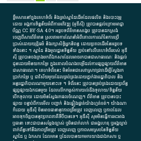
ខ្លឹមសារ​នៅ​ក្នុង​គេហទំព័រ និង​គ្រប់​ស្នា​ដៃ​ដើម​ដែល​ផលិត​ និង​បោះពុម្ព​
ដោយ​ អង្គការ​ទិន្នន័យ​អំពី​ការអភិវឌ្ឍ​​ (អូ​ឌី​ស៊ី)​ ត្រូវ​បាន​ផ្តល់​ក្រោម​អាជ្ញា
ប័ណ្ណ​
CC BY-SA 4.0
។​ អត្ថបទ​ព័ត៌មាន​សង្ខេប​ ត្រូវ​បាន​ដកស្រង់​
ចេញពី​សារព័ត៌មាន ស្របតាមការ​ណែនាំ​អំពី​គោលការណ៍​នៃ​ការ​ប្រើ
ប្រាស់​ដោយ​យុត្តិធម៌​ និង​រក្សាសិទ្ធិអ្នកនិពន្ធ ដោយ​ប្រភពដើម​នៃ​​អត្ថបទ
ទាំង​នោះ​ ។​ ស្នាដៃ​ និង​មូលដ្ឋាន​ទិន្នន័យ ​ភ្ជាប់​នៅ​លើ​គេហទំព័រ​របស់​ អូ​ឌី​
ស៊ី​ ត្រូវ​បាន​ចងក្រង​មក​ពី​ឯកសារ​ដែល​អាច​រក​បានជា​សាធារណៈ​ និង​ផ្តល់​
ជូន​ដោយ​មិន​យក​កម្រៃ​ ក្នុង​គោលបំណង​បម្រើ​ដល់ការ​ផ្សព្វផ្សាយ​ព័ត៌មាន​
ជា​សាធារណៈ​។​ គេហទំព័រ​នេះ​ មិនមែន​ជា​សេវា​ស្រាវជ្រាវ​ដើម្បី​ស្វែងរក
ប្រាក់​កម្រៃ​ ឬ​ ជា​វិស័យ​មួយ​ដែល​គ្រប់គ្រង​ដោយ​ភ្នាក់ងារ​រដ្ឋាភិបាល​ និង ​
អន្តររដ្ឋាភិបាល​ណាមួយ​នោះ​ទេ ​។​ ទំព័រ​នេះ​ ត្រូវ​បាន​គ្រប់គ្រង​ដោយ​ប្រព័ន្ធ​
ផ្សព្វផ្សាយ​ឯកជន​មួយ​ ដែល​លើកកម្ពស់​ការ​យល់​ដឹង​ទូលាយ​/​ទិន្នន័យ​
បើក​ទូលាយ​ ដោយ​មិនស្វែង​រក​ផល​ចំណេញ​។​ ព័ត៌មាន​ ត្រូវ​បាន​បោះ
ផ្សាយ​ បន្ទាប់​ពី​ការ​មើល​ បញ្ជាក់​ និង​ផ្ទៀងផ្ទាត់​យ៉ាង​ហ្មត់ចត់​។​ យ៉ាងណា​
ក៏​ដោយ​ អូ​ឌី​ស៊ី​ មិន​អាច​ធានា​នូវ​ភាព​ត្រឹមត្រូវ​ ពេញលេញ​ ឬ​ភាព​ដែល​
អាច​ទុកចិត្ត​បាននូវ​ប្រភព​ភាគី​ទី​បី​បាន​ទេ​។​ អូ​ឌី​ស៊ី​ សូម​មិន​ធ្វើការ​អះអាង​
ឬ​ធានា​ ទោះជា​បាន​សម្តែង​ច្បាស់​ ឬ​មិន​ជាក់លាក់​ ជា​អង្គហេតុ​ ឬ​អង្គច្បាប់​
ពាក់ព័ន្ធ​ទៅ​នឹង​ភាព​ត្រឹមត្រូវ​ ពេញលេញ​ ឬ​ភាព​សម​ស្រប​នៃ​ទិន្នន័យ​
ស្នាដៃ​ ឬ​ ឯកសារ​ ដែល​មាន​ ឬ​ដែល​បាន​យក​មក​យោង​ជា​ឯកសារ​ ឬ​