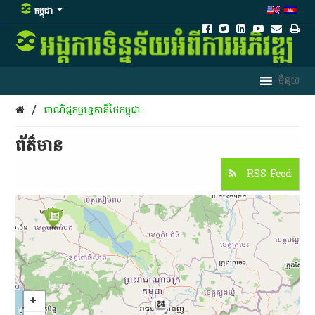
កម្ពុជា
/
ពាណិជ្ជកម្ម​ទ្វេ​ភាគី​ថៃកម្ពុជា
ព័ត៌មាន​
RSS Feed
34