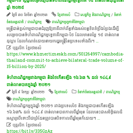
កម្ពុជា-ថៃ ប្តេជ្ញាសម្រេចឱ្យបានទំហំពាណិជ្ជកម្មទ្វេភាគី ១៥ ពាន់លានដុល្លារនៅ
ឆ្នាំ ២០២៥
ថ្ងៃទី ៣០ ខែមីនា ឆ្នាំ២០២៣
ខ្មែរថាមស៍
សេដ្ឋកិច្ច និងពាណិជ្ជកម្ម
/
ទំនាក់
ទំនងអន្តរជាតិ
/
ពាណិជ្ជកម្ម
ពាណិជ្ជកម្ម​ទ្វេ​ភាគី​ថៃកម្ពុជា
មន្ត្រីជាន់ខ្ពស់កម្ពុជាបានជំរុញឱ្យភាគីពាក់ព័ន្ធទាំងអស់បន្តខិតខំប្រឹងប្រែងដើម្បី
សម្រេចបានទំហំពាណិជ្ជកម្មទ្វេភាគីកម្ពុជា-ថៃ ដែលមានតម្លៃ ១៥ ពាន់លាន
ដុល្លារ ដែលកំណត់ដោយនាយករដ្ឋមន្ត្រីនៃប្រទេសទាំងពីរ។
...

បុគ្គលិក​ ខ្មែរ​ថា​ម​ស៍​
https://www.khmertimeskh.com/501264997/cambodia-
thailand-commit-to-achieve-bilateral-trade-volume-of-
15-billion-by-2025/
ទំហំពាណិជ្ជកម្មរវាងកម្ពុជា និងថៃកើនឡើង ១៦.៦៣ % ដល់ ១៤៤,៩
ពាន់លានបាតក្នុងឆ្នាំ ២០២១
ថ្ងៃទី ៨ ខែកុម្ភៈ ឆ្នាំ២០២២
ខ្មែរថាមស៍
ទំនាក់ទំនងអន្តរជាតិ
/
ពាណិជ្ជកម្ម
ពាណិជ្ជកម្ម​ទ្វេ​ភាគី​ថៃកម្ពុជា
ទំហំពាណិជ្ជកម្មក្នុងឆ្នាំ ២០២១ រវាងប្រទេសថៃ និងកម្ពុជាបានកើនឡើង
១៦.៦៣% ដល់ ១៤៤.៩ ពាន់លានបាតកាលពីឆ្នាំមុន ដែលនេះជាសមិទ្ធិផលដ៏
អស្ចារ្យបើទោះបីជាព្រំដែនត្រូវបានបិទកាលពីឆ្នាំមុនក៏ដោយ។
...

បុគ្គលិក​ ខ្មែរ​ថា​ម​ស៍​
https://bit.ly/335GzAz