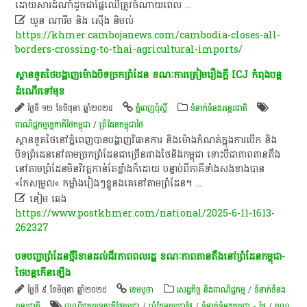
ដោយសារ​ដំណាំ​ដូចជា​ផ្លែឈើ​ត្រូវ​ចំណាយ​ពេល
...

ឃួន ណារីម​ និង ស៊ើង និមល់
https://khmer.cambojanews.com/cambodia-closes-all-
borders-crossing-to-thai-agricultural-imports/
ស្ថានទូត​ថៃបង្ហាញ​ម៉ោង​បិទ​ច្រក​ព្រំដែន​ ខណៈការត្រៀមរឿងក្តី ICJ កំពុងបន្ត​
ដំណើរទៅ​មុខ
ថ្ងៃទី ១២ ខែមិថុនា ឆ្នាំ២០២៥
ភ្នំពេញប៉ុស្តិ៍
ទំនាក់ទំនងអន្តរជាតិ
ពាណិជ្ជកម្ម​ទ្វេ​ភាគី​ថៃកម្ពុជា
/
ព្រំដែនកម្ពុជាថៃ
ស្ថានទូតថៃនៅ​ភ្នំពេញ​បានបង្ហាញ​វិធានការ និង​ម៉ោង​កំណត់​ក្នុង​ការ​បើក និង
បិទ​ព្រំដេន​នៅ​តាម​ច្រកព្រំដែនជាច្រើនរវាងថៃនិងកម្ពុជា ទោះបីជាភាពតានតឹង
នៅតាមព្រំដែនមិន​វិវត្ត​កាន់​តែ​ខ្លាំង​ក៏​ដោយ បន្ទាប់​ពីភាគីទាំងសងខាង​បាន
«កែសម្រួល« កម្លាំងរៀងៗខ្លួនង​គេនៅតាមព្រំដែន។
...

នៀម ឆេង
https://www.postkhmer.com/national/2025-6-11-1613-
262327
បទបញ្ជា​ព្រំដែន​ថ្មី​រំខាន​ដល់​ជីវភាព​ពលរដ្ឋ ខណៈភាព​តានតឹង​នៅព្រំដែនកម្ពុជា-
ថៃ​បន្តកើនឡើង
ថ្ងៃទី ៩ ខែមិថុនា ឆ្នាំ២០២៥
ខេ​ម​បូ​ចា
សេដ្ឋកិច្ច និងពាណិជ្ជកម្ម
/
ទំនាក់ទំនង
អន្តរជាតិ
ពាណិជ្ជកម្ម​ទ្វេ​ភាគី​ថៃកម្ពុជា
/
ព្រំដែនកម្ពុជាថៃ
/
ទំនាក់ទំនងកម្ពុជា - ថៃ
/
តុលា