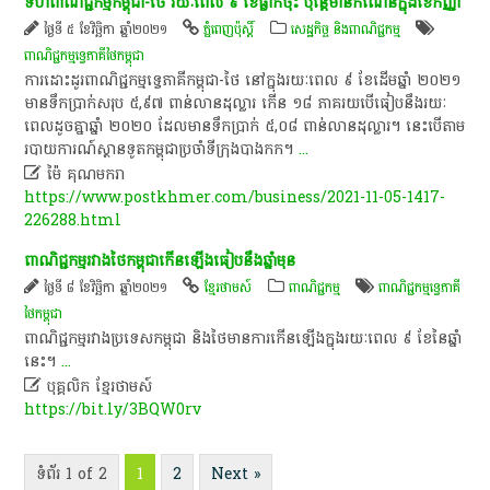
ទំហំ​ពាណិជ្ជកម្ម​កម្ពុជា-ថៃ រយៈពេល ៩ ​ខែ​ធ្លាក់ចុះ ប៉ុន្តែ​មាន​កំណើន​ក្នុង​ខែកញ្ញា
ថ្ងៃទី ៥ ខែវិច្ឆិកា ឆ្នាំ២០២១
ភ្នំពេញប៉ុស្តិ៍
សេដ្ឋកិច្ច និងពាណិជ្ជកម្ម
ពាណិជ្ជកម្ម​ទ្វេ​ភាគី​ថៃកម្ពុជា
ការដោះដូរ​ពាណិជ្ជកម្ម​ទ្វេភាគី​កម្ពុជា-ថៃ នៅក្នុង​រយៈពេល ៩ ​ខែ​ដើមឆ្នាំ​ ២០២១
មាន​ទឹកប្រាក់​សរុប ៥,៩៧ ​ពាន់​លាន​ដុល្លារ កើន ១៨ ​ភាគរយ​បើ​ធៀប​នឹង​រយៈ
ពេល​ដូចគ្នា​ឆ្នាំ​ ២០២០ ដែលមាន​ទឹកប្រាក់ ៥,០៨ ​ពាន់​លាន​ដុល្លារ​។ នេះ​បើតាម​
របាយការណ៍​ស្ថានទូត​កម្ពុជា​ប្រចាំ​ទីក្រុង​បាងកក​។
...

ម៉ៃ គុណមករា
https://www.postkhmer.com/business/2021-11-05-1417-
226288.html
ពាណិជ្ជកម្ម​រវាង​ថៃ​កម្ពុជា​​កើនឡើង​ធៀប​នឹង​ឆ្នាំ​មុន​
ថ្ងៃទី ៨ ខែវិច្ឆិកា ឆ្នាំ២០២១
ខ្មែរថាមស៍
ពាណិជ្ជកម្ម
ពាណិជ្ជកម្ម​ទ្វេ​ភាគី​
ថៃកម្ពុជា
ពាណិជ្ជកម្ម​រវាង​ប្រទេស​កម្ពុជា និង​ថៃ​មាន​ការ​កើន​ឡើង​ក្នុង​រយៈពេល ៩ ខែ​នៃ​ឆ្នាំ​
នេះ។
...

បុគ្គលិក​ ខ្មែរ​ថា​ម​ស៍​
https://bit.ly/3BQW0rv
ទំព័រ 1 of 2
1
2
Next »