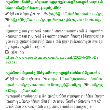
កម្ពុជា​បិទ​ការ​ដឹក​ទំនិញ​គ្រប់​ប្រភេទ​​ចេញ​ចូល​ឬ​ឆ្លង​កាត់​ព្រំដែន​កម្ពុជា​ថៃរហូត​ដល់​
ថៃ​ដក​ការ​រឹត​ត្បិត​ទាំង​អស់​ឲ្យ​ដូច​មុន​ថ្ងៃ​៧មិថុនា
ថ្ងៃទី ៣០ ខែមិថុនា ឆ្នាំ២០២៥
ភ្នំពេញប៉ុស្តិ៍
ទំនាក់ទំនងអន្តរជាតិ
/
ពាណិជ្ជកម្ម
ប៉ុស្តិ៍ត្រួតពិនិត្យព្រំដែន
/
ពាណិជ្ជកម្ម​ទ្វេ​ភាគី​ថៃកម្ពុជា
/
ព្រំដែនកម្ពុជាថៃ
/
ទំនាក់ទំនងកម្ពុជា
- ថៃ
អគ្គនាយកដ្ឋានអន្តោប្រវេសន៍ ជូនដំណឹងដល់សាធារណជនជាតិ និងអន្តរជាតិថា
អគ្គនាយកដ្ឋានអន្តោប្រវេសន៍ មិនអនុញ្ញាតឲ្យមានការដឹកជញ្ជូនទំនិញគ្រប់ប្រភេទ
ចូល ចេញ ឬឆ្លងកាត់ច្រកទ្វារព្រំដែនអន្តរជាតិ ឬច្រកទ្វារតំបន់ណាមួយ តាមខ្សែរ
បន្ទាត់ព្រំដែនកម្ពុជា-ថៃ ឡើយ។
...

នៀម ឆេង
https://www.postkhmer.com/national/2025-6-29-1419-
262484
កម្ពុជា​បិទការ​នាំ​ចូល​បន្លែ និងផ្លែឈើតាម​ច្រកទ្ធារ​ព្រំដែនទាំងអស់​ពីប្រទេស​ថៃ
ថ្ងៃទី ១៩ ខែមិថុនា ឆ្នាំ២០២៥
ខេ​ម​បូ​ចា
ការនាំចូល/អាហរណ
/
ទំនាក់ទំនង
អន្តរជាតិ
/
ពាណិជ្ជកម្ម
/
គោលនយោបាយ និងបទប្បញ្ញត្តិស្តីពីពាណិជ្ជកម្ម
ពាណិជ្ជកម្ម​ទ្វេ​
ភាគី​ថៃកម្ពុជា
/
ព្រំដែនកម្ពុជាថៃ
កម្ពុជា​បាន​បិទ​ការ​នាំ​ចូល​បន្លែ និង​ផ្លែឈើ​របស់​ថៃ​នៅ​គ្រប់​ច្រកទ្ធារ​ព្រំដែន ដែល​ជា​
វិធានការ​មួយ​ដែល​អ្នក​វិភាគ​លើកឡើង​ថា ​អាច​បង្កើន​តម្លៃ​កសិផល​កម្ពុជា។ យ៉ាង​
ណា​ក៏​ដោយ កសិករ​អះអាង​ថា ​អត្ថប្រយោជន៍​អាច​នឹង​មិន​បាន​ភ្លាមៗ​ទេ