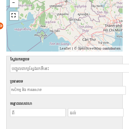
Leaflet
| ©
OpenStreetMap
contributors.
ស្វែងរកអត្ថបទ
ប្រធានបទ
ចន្លោះពេលវេលា