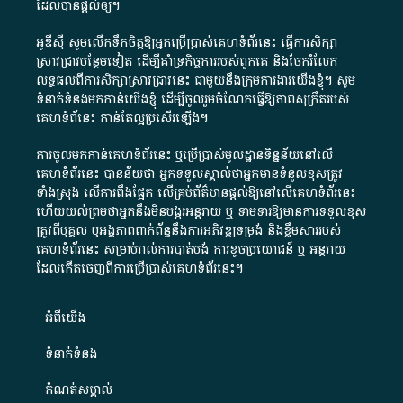
ដែល​បាន​ផ្តល់​ឲ្យ​។
អូឌីស៊ី សូមលើកទឹកចិត្តឱ្យអ្នកប្រើប្រាស់គេហទំព័រនេះ ធ្វើការសិក្សា
ស្រាវជ្រាវបន្ថែមទៀត ដើម្បីគាំទ្រកិច្ចការ​របស់ពួកគេ និងចែករំលែក
លទ្ធផលពីការសិក្សាស្រាវជ្រាវនេះ ជាមួយនឹងក្រុមការងារយើងខ្ញុំ។ សូម
ទំនាក់ទំនងមកកាន់យើងខ្ញុំ
ដើម្បីចូលរួមចំណែកធ្វើឱ្យភាពសុក្រឹតរបស់
គេហទំព័នេះ កាន់តែល្អប្រសើរឡើង។
ការចូលមកកាន់គេហទំព័រនេះ ឬប្រើប្រាស់មូលដ្ឋានទិន្នន័យនៅលើ
គេហទំព័រនេះ បានន័យថា អ្នកទទួលស្គាល់ថាអ្នកមានទំនួលខុសត្រូវ
ទាំងស្រុង លើការពឹងផ្អែក លើគ្រប់ព័ត៌មានផ្តល់ឱ្យនៅលើគេហទំព័រនេះ
ហើយយល់ព្រមថាអ្នកនឹងមិនបង្ករអន្តរាយ ឬ ទាមទារ​ឱ្យមានការទទួលខុស​
ត្រូវពីបុគ្គល ឬអង្គភាពពាក់ព័ន្ធនឹងការអភិវឌ្ឍទម្រង់ និងខ្លឹមសាររបស់
គេហទំព័រនេះ សម្រាប់រាល់ការបាត់បង់ ការខូចប្រយោជន៍ ឬ អន្តរាយ
ដែលកើតចេញពីការប្រើប្រាស់គេហទំព័រនេះ។
អំពី​យើង​
ទំនាក់ទំនង
កំណត់សម្គាល់