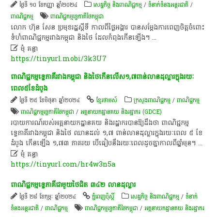
ថ្ងៃទី ១០ ខែកញ្ញា ឆ្នាំ២០២៤
សេដ្ឋកិច្ច និងពាណិជ្ជកម្ម
/
ទំនាក់ទំនងអន្តរជាតិ
/
ពាណិជ្ជកម្ម
ពាណិជ្ជកម្ម​ទ្វេ​ភាគី​ថៃកម្ពុជា
លោក​ ហ៊ុន​ សែន​ ប្រមុខរដ្ឋ​ស្តីទី​ កាលពី​ថ្ងៃ​អង្គារ​ បាន​សម្តែង​ការ​ពេញចិត្ត​ចំពោះ​
ទំហំ​ពាណិជ្ជកម្ម​រវាង​កម្ពុជា​ និង​ថៃ​ ដែល​កំពុង​កើនឡើង​។​
...

មុំ គន្ធា
https://tinyurl.mobi/3k3U7
​ពាណិជ្ជកម្ម​ទ្វេភាគី​រវាង​កម្ពុជា​ និង​ថៃ​កើន​លើស​១,៧​ពាន់​លាន​ដុល្លារ​ក្នុង​រយៈ
ពេល​៥​ខែ​ដំបូង​
ថ្ងៃទី ២៥ ខែមិថុនា ឆ្នាំ២០២៤
ខ្មែរថាមស៍
ក្រសួងពាណិជ្ជកម្ម
/
ពាណិជ្ជកម្ម
ពាណិជ្ជកម្ម​ទ្វេ​ភាគី​ថៃកម្ពុជា
/
អគ្គនាយកដ្ឋាន​គយ ​និង​រដ្ឋាករ (GDCE)
​របាយការណ៍​របស់​អគ្គនាយកដ្ឋាន​គយ​ និង​រដ្ឋាករ​បានឱ្យ​ដឹង​ថា​ ពាណិជ្ជកម្ម​
ទ្វេភាគី​រវាង​កម្ពុជា​ និង​ថៃ​ ឈាន​ដល់​ ១,៧​ ពាន់​លាន​ដុល្លារ​ក្នុង​រយៈពេល​ ៥​ ខែ​
ដំបូង​ កើនឡើង​ ១,៧៣​ ភាគរយ​ បើ​ធៀប​នឹង​រយៈពេល​ដូច​គ្នា​កាលពី​ឆ្នាំ​មុន​។​
...

មុំ គន្ធា
https://tinyurl.com/hr4w3n5a
ពាណិជ្ជកម្ម​ទ្វេភាគី​ជាមួយ​ថៃ​ជិត​ ៣៤២​ លាន​ដុល្លារ​
ថ្ងៃទី ២៨ ខែកុម្ភៈ ឆ្នាំ២០២៤
ភ្នំពេញប៉ុស្តិ៍
សេដ្ឋកិច្ច និងពាណិជ្ជកម្ម
/
ទំនាក់
ទំនងអន្តរជាតិ
/
ពាណិជ្ជកម្ម
ពាណិជ្ជកម្ម​ទ្វេ​ភាគី​ថៃកម្ពុជា
/
អគ្គនាយកដ្ឋាន​គយ ​និង​រដ្ឋាករ