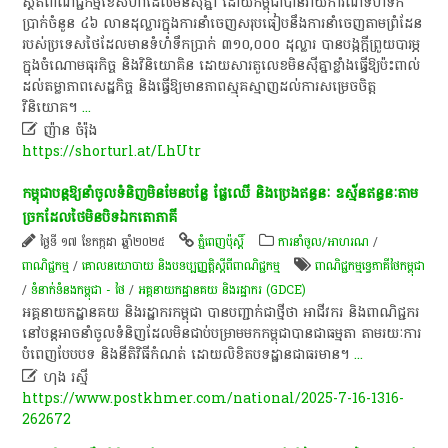
ស្ថិតិពាណិជ្ជកម្មខែសីហាដែលមិនស៊ីគ្នា ដោយកម្ពុជាបានរាយការណ៍ទំហំទឹក
ប្រាក់ចំនួន ៤៦ លានដុល្លារក្នុងការនាំចេញសរុបធៀបនឹងការនាំចេញតាមព្រំដែន
របស់ប្រទេសថៃដែលមានទំហំទឹកប្រាក់ ៣១០,០០០ ដុល្លារ បានបង្កក្តីព្រួយបារម្ភ
ក្នុងចំណោមធុរកិច្ច និងវិនិយោគិន ដោយសារតួលេខមិនស៊ីគ្នាខ្លាំងធ្វើឱ្យប៉ះពាល់
ដល់តម្លាភាពសេដ្ឋកិច្ច និងធ្វើឱ្យមានភាពស្មុគស្មាញដល់ការសម្រេចចិត្ត
វិនិយោគ។
...

ញ៉ា​ន​ ​ចំ​រ៉ុ​ង
https://shorturl.at/LhUtr
កម្ពុជា​បន្ដ​ឱ្យ​នាំចូលទំនិញមិនមែន​បន្លែ ផ្លែឈើ និង​ប្រេងឥន្ធនៈ ​​ឧស្ម័ន​ឥន្ធនៈតាម​
ច្រក​ដែលថៃមិន​បិទ​ឯកតោភាគី​
ថ្ងៃទី ១៧ ខែកក្កដា ឆ្នាំ២០២៥
ភ្នំពេញប៉ុស្តិ៍
ការនាំចូល/អាហរណ
/
ពាណិជ្ជកម្ម
/
គោលនយោបាយ និងបទប្បញ្ញត្តិស្តីពីពាណិជ្ជកម្ម
ពាណិជ្ជកម្ម​ទ្វេ​ភាគី​ថៃកម្ពុជា
/
ទំនាក់ទំនងកម្ពុជា - ថៃ
/
អគ្គនាយកដ្ឋាន​គយ ​និង​រដ្ឋាករ (GDCE)
អគ្គនាយកដ្ឋាន​គយ ​និង​រដ្ឋាករ​កម្ពុជា បានបញ្ជាក់​ជាថ្មី​ថា អាជីវករ និង​​ពាណិជ្ជករ
នៅ​បន្ត​អាច​​នាំចូលទំនិញដែល​​មិន​ជាប់​បម្រាម​មកកម្ពុជា​​បានជា​ធម្មតា តាម​រយៈ​ការ​​
បំពេញបែបបទ និង​នីតិវិធី​កំណត់ ដោយ​លិខិតបទដ្ឋាន​ជា​ធរមាន​។
...

ហុង រស្មី
https://www.postkhmer.com/national/2025-7-16-1316-
262672