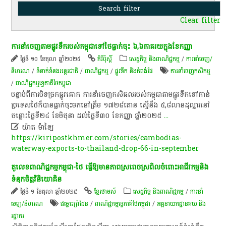
Clear filter
ការ​នាំចេញ​តាម​ផ្លូវ​ទឹក​របស់​កម្ពុជា​ទៅ​ថៃ​ធ្លាក់ចុះ​ ​៦,៦​ភាគរយ​ក្នុង​ខែកញ្ញា
ថ្ងៃទី ១០ ខែតុលា ឆ្នាំ២០២៥
គិរីប៉ុស្តិ៍
សេដ្ឋកិច្ច និងពាណិជ្ជកម្ម
/
ការនាំចេញ/
នីហរណ
/
ទំនាក់ទំនងអន្តរជាតិ
/
ពាណិជ្ជកម្ម
/
ផ្លូវទឹក និងកំពង់ផែ
ការនាំចេញកសិកម្ម
/
ពាណិជ្ជកម្ម​ទ្វេ​ភាគី​ថៃកម្ពុជា
បន្ទាប់ពី​ការ​បិទ​ច្រកផ្លូវគោក​ ​ការ​នាំចេញ​កសិផល​របស់​កម្ពុជា​តាម​ផ្លូវ​ទឹក​ទៅកាន់​
ប្រទេស​ថៃ​ក៏​បាន​ធ្លាក់ចុះ​មក​នៅ​ត្រឹម​ ​១៧២៨​តោន ​ស្មើនឹង​ ​៥,៨​លាន​ដុល្លារ​នៅ​
ចន្លោះ​ថ្ងៃទី​២៤​ ​ខែមិថុនា​ ​ដល់​ថ្ងៃទី​៣០​ ​ខែកញ្ញា​ ​ឆ្នាំ​២០២៥
...

យ៉ាត ម៉ាឡៃ
https://kiripostkhmer.com/stories/cambodias-
waterway-exports-to-thailand-drop-66-in-september
តួលេខពាណិជ្ជកម្មកម្ពុជា-ថៃ ធ្វើឱ្យមានភាពស្រពេចស្រពិលចំពោះអាជីវកម្មនិង
ទំនុកចិត្តវិនិយោគិន
ថ្ងៃទី ១ ខែតុលា ឆ្នាំ២០២៥
ខ្មែរថាមស៍
សេដ្ឋកិច្ច និងពាណិជ្ជកម្ម
/
ការនាំ
ចេញ/នីហរណ
ជម្លោះព្រំដែន
/
ពាណិជ្ជកម្ម​ទ្វេ​ភាគី​ថៃកម្ពុជា
/
អគ្គនាយក​ដ្ឋាន​គយ និង​
រដ្ឋាករ​