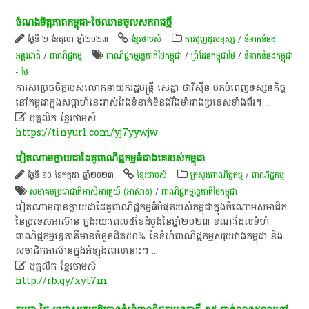
​ចំណងមិត្តភាព​កម្ពុជា​-​ថៃ​ឈាន​ចូល​សករាជ​ថ្មី​
ថ្ងៃទី ២ ខែតុលា ឆ្នាំ២០២៣
ខ្មែរថាមស៍
ការជួញដូរមនុស្ស
/
ទំនាក់ទំនង
អន្តរជាតិ
/
ពាណិជ្ជកម្ម
ពាណិជ្ជកម្ម​ទ្វេ​ភាគី​ថៃកម្ពុជា
/
ព្រំដែនកម្ពុជាថៃ
/
ទំនាក់ទំនងកម្ពុជា
- ថៃ
​ការ​សម្រេចចិត្ត​របស់​លោកនាយក​រដ្ឋមន្ត្រី​ សេដ្ឋា​ ថា​វី​ស៊ី​ន​ មក​បំពេញ​ទស្សនកិច្ច​
នៅ​កម្ពុជា​ក្នុង​ស​ប្តា​ហ៍​នេះ​វាស់វែង​ទំនាក់ទំនង​រឹង​មាំ​រវាង​ប្រទេស​ទាំង​ពីរ​។​
...

បុគ្គលិក​ ខ្មែរ​ថា​ម​ស៍​
https://tinyurl.com/yj7yywjw
វៀតណាម​ក្លាយជា​ដៃគូ​ពាណិជ្ជកម្ម​ធំ​ជាងគេ​របស់​កម្ពុជា​
ថ្ងៃទី ១០ ខែកក្កដា ឆ្នាំ២០២៣
ខ្មែរថាមស៍
ក្រសួងពាណិជ្ជកម្ម
/
ពាណិជ្ជកម្ម
សមាគម​ប្រជាជាតិ​អាស៊ី​អាគ្នេយ៍​ (​អាស៊ាន​)​
/
ពាណិជ្ជកម្ម​ទ្វេ​ភាគី​ថៃកម្ពុជា
វៀតណាម​បាន​ក្លាយជា​ដៃគូ​ពាណិជ្ជកម្ម​ធំ​បំផុត​របស់​កម្ពុជា​ក្នុង​ចំណោម​សមាជិក​
នៃ​ប្រទេស​អាស៊ាន​ ក្នុង​រយៈពេល​៥​ខែ​ដំបូង​នៃ​ឆ្នាំ​២០២៣​ ខណៈ​ដែល​ទំហំ​
ពាណិជ្ជកម្ម​ទ្វេភាគី​មាន​ចំនួន​ជិត​៥០%​ នៃ​ទំហំ​ពាណិជ្ជកម្ម​សរុប​រវាង​កម្ពុជា​ និង​
សមាជិក​អាស៊ាន​ក្នុងអំឡុងពេល​នោះ​។​
...

បុគ្គលិក​ ខ្មែរ​ថា​ម​ស៍​
http://rb.gy/xyt7m