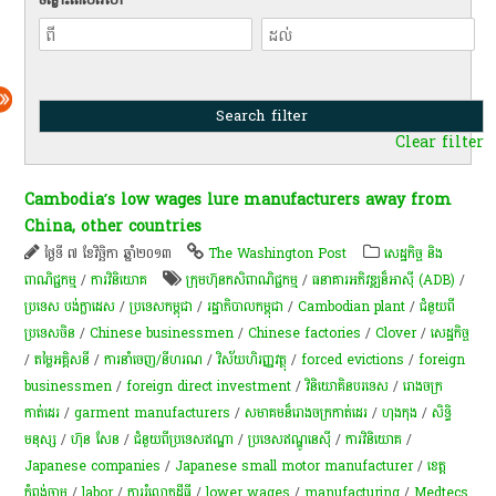
Clear filter
Cambodia’s low wages lure manufacturers away from
China, other countries
ថ្ងៃទី ៧ ខែវិច្ឆិកា ឆ្នាំ២០១៣
The Washington Post
សេដ្ឋកិច្ច និង
ពាណិជ្ជកម្ម
/
ការវិនិយោគ
​ក្រុមហ៊ុន​កសិពាណិជ្ជកម្ម
/
ធនាគារអភិវឌ្ឍន៏អាស៊ី (ADB)
/
ប្រទេស បង់ក្លាដេស
/
ប្រទេសកម្ពុជា
/
រដ្ឋាភិបាលកម្ពុជា
/
Cambodian plant
/
ជំនួយពី
ប្រទេសចិន
/
Chinese businessmen
/
Chinese factories
/
Clover
/
សេដ្ឋកិច្ច
/
តម្លៃអគ្គិសនី
/
ការនាំចេញ/នីហរណ
/
វិស័យ​ហិរញ្ញវត្ថុ
/
forced evictions
/
foreign
businessmen
/
foreign direct investment
/
វិនិយោគិនបរទេស
/
រោងចក្រ
កាត់ដេរ
/
garment manufacturers
/
សមាគមន៏រោងចក្រកាត់ដេរ
/
ហុងកុង
/
សិទ្ធិ
មនុស្ស
/
ហ៊ុន សែន
/
ជំនួយពីប្រទេសឥណ្ឌា
/
ប្រទេសឥណ្ឌូនេស៊ី
/
ការវិនិយោគ
/
Japanese companies
/
Japanese small motor manufacturer
/
ខេត្ត
កំពង់ចាម
/
labor
/
ការ​រំលោភ​ដីធ្លី​
/
lower wages
/
manufacturing
/
Medtecs