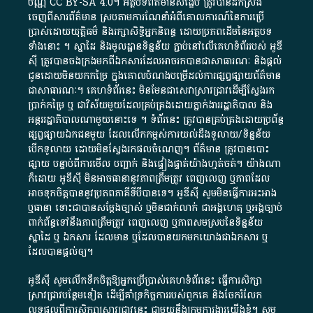
ប័ណ្ណ​
CC BY-SA 4.0
។​ អត្ថបទ​ព័ត៌មាន​សង្ខេប​ ត្រូវ​បាន​ដកស្រង់​
ចេញពី​សារព័ត៌មាន ស្របតាមការ​ណែនាំ​អំពី​គោលការណ៍​នៃ​ការ​ប្រើ
ប្រាស់​ដោយ​យុត្តិធម៌​ និង​រក្សាសិទ្ធិអ្នកនិពន្ធ ដោយ​ប្រភពដើម​នៃ​​អត្ថបទ
ទាំង​នោះ​ ។​ ស្នាដៃ​ និង​មូលដ្ឋាន​ទិន្នន័យ ​ភ្ជាប់​នៅ​លើ​គេហទំព័រ​របស់​ អូ​ឌី​
ស៊ី​ ត្រូវ​បាន​ចងក្រង​មក​ពី​ឯកសារ​ដែល​អាច​រក​បានជា​សាធារណៈ​ និង​ផ្តល់​
ជូន​ដោយ​មិន​យក​កម្រៃ​ ក្នុង​គោលបំណង​បម្រើ​ដល់ការ​ផ្សព្វផ្សាយ​ព័ត៌មាន​
ជា​សាធារណៈ​។​ គេហទំព័រ​នេះ​ មិនមែន​ជា​សេវា​ស្រាវជ្រាវ​ដើម្បី​ស្វែងរក
ប្រាក់​កម្រៃ​ ឬ​ ជា​វិស័យ​មួយ​ដែល​គ្រប់គ្រង​ដោយ​ភ្នាក់ងារ​រដ្ឋាភិបាល​ និង ​
អន្តររដ្ឋាភិបាល​ណាមួយ​នោះ​ទេ ​។​ ទំព័រ​នេះ​ ត្រូវ​បាន​គ្រប់គ្រង​ដោយ​ប្រព័ន្ធ​
ផ្សព្វផ្សាយ​ឯកជន​មួយ​ ដែល​លើកកម្ពស់​ការ​យល់​ដឹង​ទូលាយ​/​ទិន្នន័យ​
បើក​ទូលាយ​ ដោយ​មិនស្វែង​រក​ផល​ចំណេញ​។​ ព័ត៌មាន​ ត្រូវ​បាន​បោះ
ផ្សាយ​ បន្ទាប់​ពី​ការ​មើល​ បញ្ជាក់​ និង​ផ្ទៀងផ្ទាត់​យ៉ាង​ហ្មត់ចត់​។​ យ៉ាងណា​
ក៏​ដោយ​ អូ​ឌី​ស៊ី​ មិន​អាច​ធានា​នូវ​ភាព​ត្រឹមត្រូវ​ ពេញលេញ​ ឬ​ភាព​ដែល​
អាច​ទុកចិត្ត​បាននូវ​ប្រភព​ភាគី​ទី​បី​បាន​ទេ​។​ អូ​ឌី​ស៊ី​ សូម​មិន​ធ្វើការ​អះអាង​
ឬ​ធានា​ ទោះជា​បាន​សម្តែង​ច្បាស់​ ឬ​មិន​ជាក់លាក់​ ជា​អង្គហេតុ​ ឬ​អង្គច្បាប់​
ពាក់ព័ន្ធ​ទៅ​នឹង​ភាព​ត្រឹមត្រូវ​ ពេញលេញ​ ឬ​ភាព​សម​ស្រប​នៃ​ទិន្នន័យ​
ស្នាដៃ​ ឬ​ ឯកសារ​ ដែល​មាន​ ឬ​ដែល​បាន​យក​មក​យោង​ជា​ឯកសារ​ ឬ​
ដែល​បាន​ផ្តល់​ឲ្យ​។
អូឌីស៊ី សូមលើកទឹកចិត្តឱ្យអ្នកប្រើប្រាស់គេហទំព័រនេះ ធ្វើការសិក្សា
ស្រាវជ្រាវបន្ថែមទៀត ដើម្បីគាំទ្រកិច្ចការ​របស់ពួកគេ និងចែករំលែក
លទ្ធផលពីការសិក្សាស្រាវជ្រាវនេះ ជាមួយនឹងក្រុមការងារយើងខ្ញុំ។ សូម