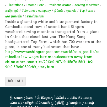
/
Plantations
/
Pnomh Penh
/
President Obama
/
sewing machines
/
អាស៊ីអាគ្នេយ៏
/
Taiwanese company
/
ព្រំដែនថៃ
/
ប្រទេសថៃ
/
Top Form
/
ស្ថានទូតអាមេរិក
/
ធនាគារពិភពលោក
Inside a gleaming white-and-blue garment factory in
Cambodia stand rows of second-hand Singers —
weathered sewing machines transported from a plant
in China that closed last year. The Hong Kong-
headquartered Top Form, which has 700 workers at the
plant, is one of many businesses that have
...
http://www.washingtonpost.com/world/asia_pacific/ca
mbodias-low-wages-lure-manufacturers-away-from-
china-other-countries/2013/01/07/ab1f5a7a-58f1-11e2-
9fa9-5fbdc9530eb9_story.html
ទំព័រ 1 of 1
ខ្លឹមសារ​នៅ​ក្នុង​គេហទំព័រ និង​គ្រប់​ស្នា​ដៃ​ដើម​ដែល​ផលិត​ និង​បោះពុម្ព​
ដោយ​ អង្គការ​ទិន្នន័យ​អំពី​ការអភិវឌ្ឍ​​ (អូ​ឌី​ស៊ី)​ ត្រូវ​បាន​ផ្តល់​ក្រោម​អាជ្ញា