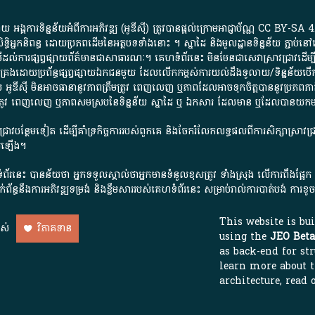
្គការ​ទិន្នន័យ​អំពី​ការអភិវឌ្ឍ​​ (អូ​ឌី​ស៊ី)​ ត្រូវ​បាន​ផ្តល់​ក្រោម​អាជ្ញាប័ណ្ណ​
CC BY-SA 4
ធិអ្នកនិពន្ធ ដោយ​ប្រភពដើម​នៃ​​អត្ថបទទាំង​នោះ​ ។​ ស្នាដៃ​ និង​មូលដ្ឋាន​ទិន្នន័យ ​ភ្ជាប់​នៅ​
ការ​ផ្សព្វផ្សាយ​ព័ត៌មាន​ជា​សាធារណៈ​។​ គេហទំព័រ​នេះ​ មិនមែន​ជា​សេវា​ស្រាវជ្រាវ​ដើម្បី​ស្វ
​គ្រប់គ្រង​ដោយ​ប្រព័ន្ធ​ផ្សព្វផ្សាយ​ឯកជន​មួយ​ ដែល​លើកកម្ពស់​ការ​យល់​ដឹង​ទូលាយ​/​ទិន្នន
 អូ​ឌី​ស៊ី​ មិន​អាច​ធានា​នូវ​ភាព​ត្រឹមត្រូវ​ ពេញលេញ​ ឬ​ភាព​ដែល​អាច​ទុកចិត្ត​បាននូវ​ប្រភព​ភាគី​
ព​ត្រឹមត្រូវ​ ពេញលេញ​ ឬ​ភាព​សម​ស្រប​នៃ​ទិន្នន័យ​ ស្នាដៃ​ ឬ​ ឯកសារ​ ដែល​មាន​ ឬ​ដែល​បាន​យ
រាវជ្រាវបន្ថែមទៀត ដើម្បីគាំទ្រកិច្ចការ​របស់ពួកគេ និងចែករំលែកលទ្ធផលពីការសិក្សាស្រាវ
សើរឡើង។
ព័រនេះ បានន័យថា អ្នកទទួលស្គាល់ថាអ្នកមានទំនួលខុសត្រូវ ទាំងស្រុង លើការពឹងផ្អែ
ពពាក់ព័ន្ធនឹងការអភិវឌ្ឍទម្រង់ និងខ្លឹមសាររបស់គេហទំព័រនេះ សម្រាប់រាល់ការបាត់បង់ 
This website is bu
ាស់
វិភាគទាន
using the
JEO Beta
as back-end for str
learn more about 
architecture, read 