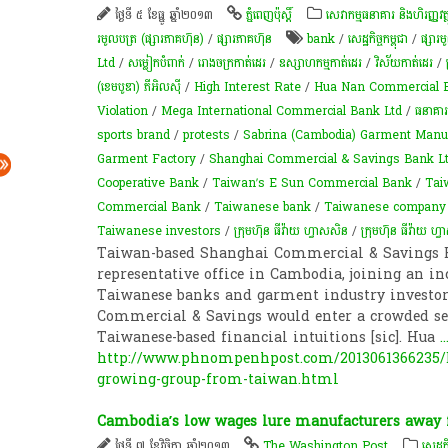
ថ្ងៃទី ៥ ខែធ្នូ ឆ្នាំ២០១៣
ភ្នំពេញប៉ុស្តិ៍
សេវាកម្មធនាគារ និងហិរញ្ញវត្ថ
រមូលបត្រ (ផ្សារភាគហ៊ុន)
/
ផ្សារភាគហ៊ុន
bank
/
សេដ្ឋកិច្ចកម្ពុជា
/
ផ្សារម
Ltd
/
សម្លៀកបំពាក់
/
រោងចក្រកាត់ដេរ
/
ឧស្សាហកម្មកាត់ដេរ
/
វិស័យ​កាត់ដេរ​
/
(ខេមបូឌា) ភីអិលស៊ី
/
High Interest Rate
/
Hua Nan Commercial 
Violation
/
Mega International Commercial Bank Ltd
/
ធនាគារជ
sports brand
/
protests
/
Sabrina (Cambodia) Garment Manu
Garment Factory
/
Shanghai Commercial & Savings Bank L
Cooperative Bank
/
Taiwan’s E Sun Commercial Bank
/
Tai
Commercial Bank
/
Taiwanese bank
/
Taiwanese company
Taiwanese investors
/
ក្រុមហ៊ុន ធីវ៉ាយ ហ្វាសសិន
/
ក្រុមហ៊ុន ធីវ៉ាយ ហ
Taiwan-based Shanghai Commercial & Savings B
representative office in Cambodia, joining an i
Taiwanese banks and garment industry investo
Commercial & Savings would enter a crowded sec
Taiwanese-based financial intuitions [sic]. Hua
..
http://www.phnompenhpost.com/2013061366235/B
growing-group-from-taiwan.html
Cambodia’s low wages lure manufacturers away 
ថ្ងៃទី ៧ ខែវិច្ឆិកា ឆ្នាំ២០១៣
The Washington Post
សេដ្ឋក