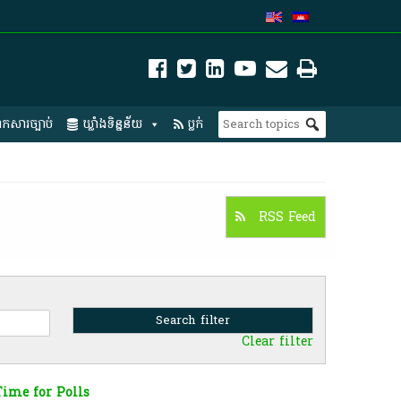
កសារច្បាប់
ឃ្លាំងទិន្នន័យ
ប្លក់
RSS Feed
Clear filter
ime for Polls