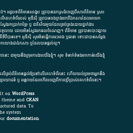
.0
។​ អត្ថបទ​ព័ត៌មាន​សង្ខេប​ ត្រូវ​បាន​ដកស្រង់​ចេញពី​សារព័ត៌មាន ស្រប
លើ​គេហទំព័រ​របស់​ អូ​ឌី​ស៊ី​ ត្រូវ​បាន​ចងក្រង​មក​ពី​ឯកសារ​ដែល​អាច​រក​
ែងរកប្រាក់​កម្រៃ​ ឬ​ ជា​វិស័យ​មួយ​ដែល​គ្រប់គ្រង​ដោយ​ភ្នាក់ងារ​
័យ​បើក​ទូលាយ​ ដោយ​មិនស្វែង​រក​ផល​ចំណេញ​។​ ព័ត៌មាន​ ត្រូវ​បាន​បោះផ្សាយ​
ទី​បី​បាន​ទេ​។​ អូ​ឌី​ស៊ី​ សូម​មិន​ធ្វើការ​អះអាង​ ឬ​ធានា​ ទោះជា​បាន​សម្តែង​
ក​មក​យោង​ជា​ឯកសារ​ ឬ​ដែល​បាន​ផ្តល់​ឲ្យ​។
ជ្រាវនេះ ជាមួយនឹងក្រុមការងារយើងខ្ញុំ។ សូម
ទំនាក់ទំនងមកកាន់យើងខ្ញុំ
ក លើគ្រប់ព័ត៌មានផ្តល់ឱ្យនៅលើគេហទំព័រនេះ ហើយយល់ព្រមថាអ្នកនឹង
ការខូចប្រយោជន៍ ឬ អន្តរាយដែលកើតចេញពីការប្រើប្រាស់គេហទំព័រនេះ។
ilt on
WordPress
theme and
CKAN
uctured data. To
the system
our
documentation
.