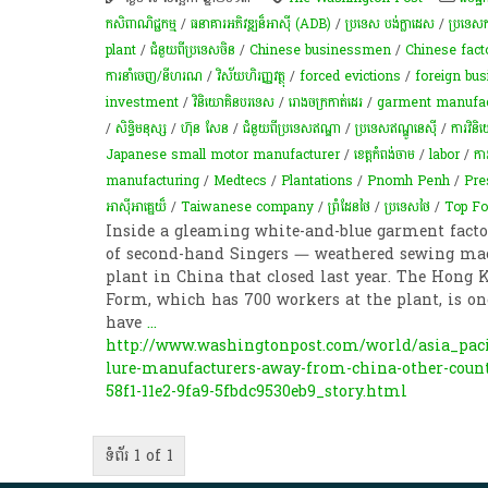
កសិពាណិជ្ជកម្ម
/
ធនាគារអភិវឌ្ឍន៏អាស៊ី (ADB)
/
ប្រទេស បង់ក្លាដេស
/
ប្រទេសកម
plant
/
ជំនួយពីប្រទេសចិន
/
Chinese businessmen
/
Chinese fact
ការនាំចេញ/នីហរណ
/
វិស័យ​ហិរញ្ញវត្ថុ
/
forced evictions
/
foreign bu
investment
/
វិនិយោគិនបរទេស
/
រោងចក្រកាត់ដេរ
/
garment manufac
/
សិទ្ធិមនុស្ស
/
ហ៊ុន សែន
/
ជំនួយពីប្រទេសឥណ្ឌា
/
ប្រទេសឥណ្ឌូនេស៊ី
/
ការវិន
Japanese small motor manufacturer
/
ខេត្តកំពង់ចាម
/
labor
/
ការ
manufacturing
/
Medtecs
/
Plantations
/
Pnomh Penh
/
Pre
អាស៊ីអាគ្នេយ៏
/
Taiwanese company
/
ព្រំដែនថៃ
/
ប្រទេសថៃ
/
Top F
Inside a gleaming white-and-blue garment fact
of second-hand Singers — weathered sewing ma
plant in China that closed last year. The Hong
Form, which has 700 workers at the plant, is on
have
...
http://www.washingtonpost.com/world/asia_pac
lure-manufacturers-away-from-china-other-count
58f1-11e2-9fa9-5fbdc9530eb9_story.html
ទំព័រ 1 of 1