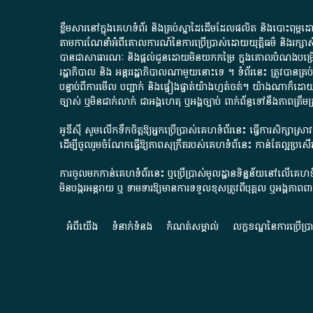
ខ្លឹមសារ​នៅ​ក្នុង​គេហទំព័រ និង​គ្រប់​ស្នា​ដៃ​ដើម​ដែល​ផលិត​ និង​បោះពុម្ព​ដោយ​ អង
តាមការ​ណែនាំ​អំពី​គោលការណ៍​នៃ​ការ​ប្រើប្រាស់​ដោយ​យុត្តិធម៌​ និង​រក្សាសិទ្
បានជា​សាធារណៈ​ និង​ផ្តល់​ជូន​ដោយ​មិន​យក​កម្រៃ​ ក្នុង​គោលបំណង​បម្រើ​ដល់
រដ្ឋាភិបាល​ និង ​អន្តររដ្ឋាភិបាល​ណាមួយ​នោះ​ទេ ​។​ ទំព័រ​នេះ​ ត្រូវ​បាន
បន្ទាប់​ពី​ការ​មើល​ បញ្ជាក់​ និង​ផ្ទៀងផ្ទាត់​យ៉ាង​ហ្មត់ចត់​។​ យ៉ាងណា​ក៏​ដោយ​
ច្បាស់​ ឬ​មិន​ជាក់លាក់​ ជា​អង្គហេតុ​ ឬ​អង្គច្បាប់​ ពាក់ព័ន្ធ​ទៅ​នឹង​ភា
អូឌីស៊ី សូមលើកទឹកចិត្តឱ្យអ្នកប្រើប្រាស់គេហទំព័រនេះ ធ្វើការសិក្សាស្
ដើម្បីចូលរួមចំណែកធ្វើឱ្យភាពសុក្រឹតរបស់គេហទំព័នេះ កាន់តែល្អប្រ
ការចូលមកកាន់គេហទំព័រនេះ ឬប្រើប្រាស់មូលដ្ឋានទិន្នន័យនៅលើគេហទំ
មិនបង្ករអន្តរាយ ឬ ទាមទារ​ឱ្យមានការទទួលខុស​ត្រូវពីបុគ្គល ឬអង្គភា
អំពី​យើង​
ទំនាក់ទំនង
កំណត់សម្គាល់
លក្ខខណ្ឌនៃការប្រើប្រ