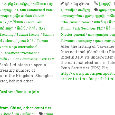
ុ
/
សេដ្ឋកិច្ច និងពាណិជ្ជកម្ម
/
ការវិនិយោគ
/
ផ្សា
ថ្ងៃទី ៥ ខែធ្នូ ឆ្នាំ២០១៣
ភ្នំពេញប៉ុស្តិ៍
ូលបត្រកម្ពុជា
/
E Sun Commercial Bank
ផ្សារភាគហ៊ុន
/
ពាណិជ្ជកម្ម
ផ្សារមូលបត្រកម
ក្រុមហ៊ុន ហ្រ្គេនធ្វីន អ៊ីនធើណេ សិនណល
ឧស្សាហកម្មកាត់ដេរ
/
ក្រុមហ៊ុន ហ្រ្គេនធ្វីន អ
Bank
/
ការវិនិយោគ
/
Labor Law
initial public offering
/
អាយ ភី អូ
/
មីង
ាតិនៃកម្ពុជា
/
អ៊ិនប៊ីស៊ី
/
ណៃគ៍
/
Nike
Phnom Penh Securities PLC
/
ភី​ ភី 
facturing
/
Sabrina factory
/
Sabrina
Director-general
/
គណៈកម្មការផ្សារមូលបត្រ
td
/
shoes
/
ប្រទេស តៃវ៉ាន់
/
Taiwan
Taiwanese company
/
​ទូរគមនាគមន៍​កម្ពុជ
After the listing of Taiwa
wan’s Mega International
International (Cambodia) Pl
/
Taiwanese invesment
/
indefinitely, its underwriter 
្វាសសិន
/
Union Commercial Bank PLC
the national elections in la
ank Ltd plans to open a
Penh Securities (PPS) Plc,
...
ncreasing number of
http://www.phnompenhpost.c
rs in the Kingdom. Shanghai
arrive-in-time-for-polls.htm
tor, behind other
.
usiness/bank-to-join-
from China, other countries
ិច្ច និងពាណិជ្ជកម្ម
/
ការវិនិយោគ
​ក្រុមហ៊ុន​