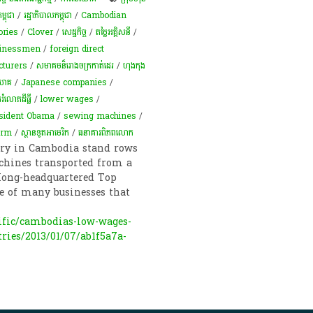
្ពុជា
/
រដ្ឋាភិបាលកម្ពុជា
/
Cambodian
ories
/
Clover
/
សេដ្ឋកិច្ច
/
តម្លៃអគ្គិសនី
/
sinessmen
/
foreign direct
turers
/
សមាគមន៏រោងចក្រកាត់ដេរ
/
ហុងកុង
ិយោគ
/
Japanese companies
/
​រំលោភ​ដីធ្លី​
/
lower wages
/
sident Obama
/
sewing machines
/
orm
/
ស្ថានទូតអាមេរិក
/
ធនាគារពិភពលោក
ory in Cambodia stand rows
chines transported from a
 Kong-headquartered Top
e of many businesses that
ific/cambodias-low-wages-
ries/2013/01/07/ab1f5a7a-