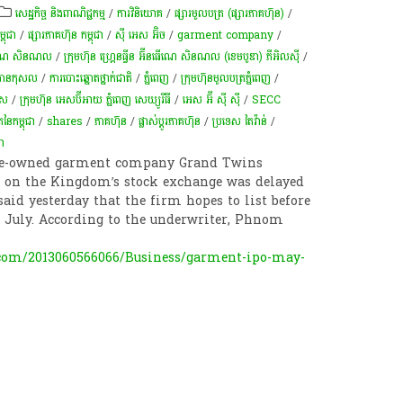
សេដ្ឋកិច្ច និងពាណិជ្ជកម្ម
/
ការវិនិយោគ
/
ផ្សារមូលបត្រ (ផ្សារភាគហ៊ុន)
/
្ពុជា
/
ផ្សារភាគហ៊ុន​ កម្ពុជា
/
ស៊ី អេស​ អ៊ិច
/
garment company
/
៊ីនធើណេ សិនណល
/
ក្រុមហ៊ុន ហ្រ្គេនធ្វីន អ៊ីនធើណេ សិនណល (ខេមបូឌា) ភីអិលស៊ី
/
 បានកុសល
/
ការបោះឆ្នោតថ្នាក់​ជាតិ
/
ភ្នំពេញ
/
ក្រុម​ហ៊ុន​មូល​បត្រ​ភ្នំ​ពេញ​
/
អេស
/
ក្រុម​ហ៊ុន​ អេសប៊ីអាយ ភ្នំពេញ សេឃ្យូរីធី
/
អេស អ៊ី ស៊ី ស៊ី
/
SECC
នៃកម្ពុជា
/
shares
/
ភាគហ៊ុន
/
ផ្លាស់ប្តូរភាគហ៊ុន
/
ប្រទេស តៃវ៉ាន់
/
ា​
nese-owned garment company Grand Twins
c on the Kingdom’s stock exchange was delayed
said yesterday that the firm hopes to list before
te July. According to the underwriter, Phnom
om/2013060566066/Business/garment-ipo-may-
l