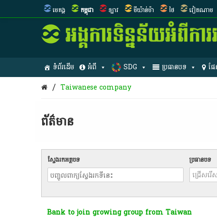
មេគង្គ
កម្ពុជា
ឡាវ
មីយ៉ាន់ម៉ា
ថៃ
វៀតណាម
ទំព័រដើម
អំពី
SDG
ប្រធានបទ
ផែ
/
Taiwanese company
ព័ត៌មាន​
ស្វែងរកអត្ថបទ
ប្រធានបទ
Bank to join growing group from Taiwan