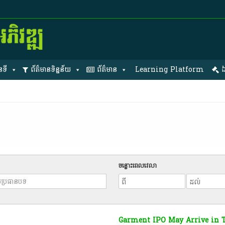
នទី
ព័ត៌មានទិន្នន័យ
ព័ត៌មាន
Learning Platform
ឯ
ចន្លោះពេលវេលា
Garment IPO May Arrive in T