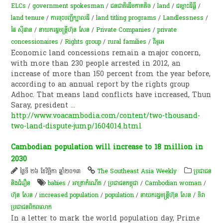
ELCs
/
government spokesman
/
​ជនជាតិ​ដើម​ភាគតិច​
/
land
/
ជម្លោះ​ដីធ្លី
/
land tenure
/
ការចុះបញ្ជីក្បាលដី
/
land titling programs
/
Landlessness
/
ផៃ ស៊ីផាន
/
នាយករដ្ឋមន្ត្រីហ៊ុន សែន
/
Private Companies
/
private
concessionaires
/
Rights group
/
rural families
/
វីអូអេ
Economic land concessions remain a major concern,
with more than 230 people arrested in 2012, an
increase of more than 150 percent from the year before,
according to an annual report by the rights group
Adhoc. That means land conflicts have increased, Thun
Saray, president
...
http://www.voacambodia.com/content/two-thousand-
two-land-dispute-jump/1604014.html
Cambodian population will increase to 18 million in
2030
ថ្ងៃទី ២៦ ខែវិច្ឆិកា ឆ្នាំ២០១៣
The Southeast Asia Weekly
ប្រជាជន
និងជំរឿន
babies
/
អា​ត្រា​កំណើត
/
ប្រជាជន​កម្ពុជា​
/
Cambodian woman
/
ហ៊ុន សែន
/
increased population
/
population
/
នាយករដ្ឋមន្ត្រីហ៊ុន សែន
/
ទិវា​
ប្រជាជន​ពិភពលោក
In a letter to mark the world population day, Prime