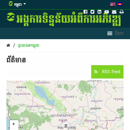
កម្ពុជា
/
ប្រជាជន​កម្ពុជា​
ព័ត៌មាន​
RSS Feed
3