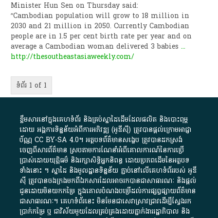
Minister Hun Sen on Thursday said:
“Cambodian population will grow to 18 million in
2030 and 21 million in 2050. Currently Cambodian
people are in 1.5 per cent birth rate per year and on
average a Cambodian woman delivered 3 babies
...
http://thesoutheastasiaweekly.com/
ទំព័រ 1 of 1
ខ្លឹមសារ​នៅ​ក្នុង​គេហទំព័រ និង​គ្រប់​ស្នា​ដៃ​ដើម​ដែល​ផលិត​ និង​បោះពុម្ព​
ដោយ​ អង្គការ​ទិន្នន័យ​អំពី​ការអភិវឌ្ឍ​​ (អូ​ឌី​ស៊ី)​ ត្រូវ​បាន​ផ្តល់​ក្រោម​អាជ្ញា
ប័ណ្ណ​
CC BY-SA 4.0
។​ អត្ថបទ​ព័ត៌មាន​សង្ខេប​ ត្រូវ​បាន​ដកស្រង់​
ចេញពី​សារព័ត៌មាន ស្របតាមការ​ណែនាំ​អំពី​គោលការណ៍​នៃ​ការ​ប្រើ
ប្រាស់​ដោយ​យុត្តិធម៌​ និង​រក្សាសិទ្ធិអ្នកនិពន្ធ ដោយ​ប្រភពដើម​នៃ​​អត្ថបទ
ទាំង​នោះ​ ។​ ស្នាដៃ​ និង​មូលដ្ឋាន​ទិន្នន័យ ​ភ្ជាប់​នៅ​លើ​គេហទំព័រ​របស់​ អូ​ឌី​
ស៊ី​ ត្រូវ​បាន​ចងក្រង​មក​ពី​ឯកសារ​ដែល​អាច​រក​បានជា​សាធារណៈ​ និង​ផ្តល់​
ជូន​ដោយ​មិន​យក​កម្រៃ​ ក្នុង​គោលបំណង​បម្រើ​ដល់ការ​ផ្សព្វផ្សាយ​ព័ត៌មាន​
ជា​សាធារណៈ​។​ គេហទំព័រ​នេះ​ មិនមែន​ជា​សេវា​ស្រាវជ្រាវ​ដើម្បី​ស្វែងរក
ប្រាក់​កម្រៃ​ ឬ​ ជា​វិស័យ​មួយ​ដែល​គ្រប់គ្រង​ដោយ​ភ្នាក់ងារ​រដ្ឋាភិបាល​ និង ​