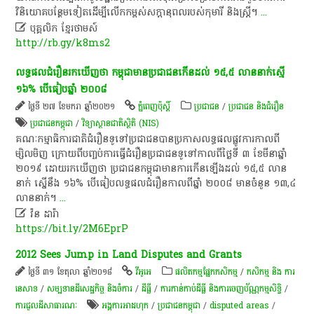
វិនិយោគ​បន្ថែម​ទៀត​ដើម្បី​លើកកម្ពស់​សក្តានុពល​របស់​កុមារី​ និង​ស្ត្រី​។​
...

បុគ្គលិក​ ខ្មែរ​ថា​ម​ស៍​
http://rb.gy/k8ms2
លទ្ធផល​ជំរឿន​រកឃើញថា កម្ពុជា​មាន​ប្រជាជន​កើន​ដល់​​ ១៥,៥ ​លាន​នាក់​ស្មើ
១៦% ​បើ​ធៀប​ឆ្នាំ​ ២០០៨
ថ្ងៃទី ២៧ ខែមករា ឆ្នាំ២០២១
ភ្នំពេញប៉ុស្តិ៍
ប្រជាជន
/
ប្រជាជន និងជំរឿន
ប្រជាជន​កម្ពុជា​
/
វិទ្យាស្ថានជាតិស្ថិតិ (NIS)
គណៈកម្មាធិការ​ជាតិ​ជំរឿន​ទូទៅ​ប្រជាជន​បាន​ប្រកាស​លទ្ធផល​ផ្លូវការ​កាលពី​
ម្សិលមិញ ក្រោយពី​បញ្ចប់​ការធ្វើ​ជំរឿន​ប្រជាជន​ទូទៅ​កាលពី​ថ្ងៃទី​ ៣ ខែមីនា​ឆ្នាំ​
២០១៩ ​ដោយ​រកឃើញថា ប្រជាជន​កម្ពុជា​មាន​ការកើនឡើង​ដល់ ១៥,៥ លាន​
នាក់​ ស្នើ​នឹង​ ១៦% បើធៀប​លទ្ធផល​ជំរឿន​កាលពី​ឆ្នាំ​ ២០០៨ ​មាន​ចំនួន​ ១៣,៤
លាននាក់​។
...

វ៉ន ដារ៉ា
https://bit.ly/2M6EprP
2012 Sees Jump in Land Disputes and Grants
ថ្ងៃទី ៣១ ខែតុលា ឆ្នាំ២០១៨
វីអូអេ
​ផលិតកម្ម​ផ្នែក​កសិកម្ម​
/
កសិកម្ម​ និង​ ការ​
នេ​សាទ​
/
សម្បទានដីសេដ្ឋកិច្ច និងចំការ
/
ដីធ្លី
/
ការកាន់កាប់​ដីធ្លី និង​ការចេញ​ប័ណ្ណកម្មសិទ្ធិ​
/
ការជួលដីសាធារណៈ
អង្គការអាដហុក
/
ប្រជាជន​កម្ពុជា​
/
disputed areas
/