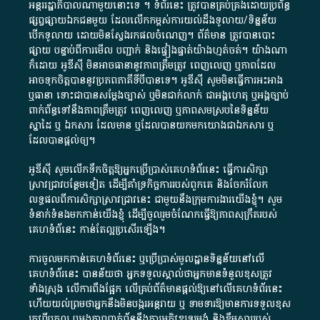
អន្តររដ្ឋាភិបាល​ណាមួយ​នោះ​ទេ ​។​ ទំព័រ​នេះ​ ត្រូវ​បាន​គ្រប់គ្រង​ដោយ​ប្រព័ន្ធ​
ផ្សព្វផ្សាយ​ឯកជន​មួយ​ ដែល​លើកកម្ពស់​ការ​យល់​ដឹង​ទូលាយ​/​ទិន្នន័យ​
បើក​ទូលាយ​ ដោយ​មិនស្វែង​រក​ផល​ចំណេញ​។​ ព័ត៌មាន​ ត្រូវ​បាន​បោះ
ផ្សាយ​ បន្ទាប់​ពី​ការ​មើល​ បញ្ជាក់​ និង​ផ្ទៀងផ្ទាត់​យ៉ាង​ហ្មត់ចត់​។​ យ៉ាងណា​
ក៏​ដោយ​ អូ​ឌី​ស៊ី​ មិន​អាច​ធានា​នូវ​ភាព​ត្រឹមត្រូវ​ ពេញលេញ​ ឬ​ភាព​ដែល​
អាច​ទុកចិត្ត​បាននូវ​ប្រភព​ភាគី​ទី​បី​បាន​ទេ​។​ អូ​ឌី​ស៊ី​ សូម​មិន​ធ្វើការ​អះអាង​
ឬ​ធានា​ ទោះជា​បាន​សម្តែង​ច្បាស់​ ឬ​មិន​ជាក់លាក់​ ជា​អង្គហេតុ​ ឬ​អង្គច្បាប់​
ពាក់ព័ន្ធ​ទៅ​នឹង​ភាព​ត្រឹមត្រូវ​ ពេញលេញ​ ឬ​ភាព​សម​ស្រប​នៃ​ទិន្នន័យ​
ស្នាដៃ​ ឬ​ ឯកសារ​ ដែល​មាន​ ឬ​ដែល​បាន​យក​មក​យោង​ជា​ឯកសារ​ ឬ​
ដែល​បាន​ផ្តល់​ឲ្យ​។
អូឌីស៊ី សូមលើកទឹកចិត្តឱ្យអ្នកប្រើប្រាស់គេហទំព័រនេះ ធ្វើការសិក្សា
ស្រាវជ្រាវបន្ថែមទៀត ដើម្បីគាំទ្រកិច្ចការ​របស់ពួកគេ និងចែករំលែក
លទ្ធផលពីការសិក្សាស្រាវជ្រាវនេះ ជាមួយនឹងក្រុមការងារយើងខ្ញុំ។ សូម
ទំនាក់ទំនងមកកាន់យើងខ្ញុំ
ដើម្បីចូលរួមចំណែកធ្វើឱ្យភាពសុក្រឹតរបស់
គេហទំព័នេះ កាន់តែល្អប្រសើរឡើង។
ការចូលមកកាន់គេហទំព័រនេះ ឬប្រើប្រាស់មូលដ្ឋានទិន្នន័យនៅលើ
គេហទំព័រនេះ បានន័យថា អ្នកទទួលស្គាល់ថាអ្នកមានទំនួលខុសត្រូវ
ទាំងស្រុង លើការពឹងផ្អែក លើគ្រប់ព័ត៌មានផ្តល់ឱ្យនៅលើគេហទំព័រនេះ
ហើយយល់ព្រមថាអ្នកនឹងមិនបង្ករអន្តរាយ ឬ ទាមទារ​ឱ្យមានការទទួលខុស​
ត្រូវពីបុគ្គល ឬអង្គភាពពាក់ព័ន្ធនឹងការអភិវឌ្ឍទម្រង់ និងខ្លឹមសាររបស់