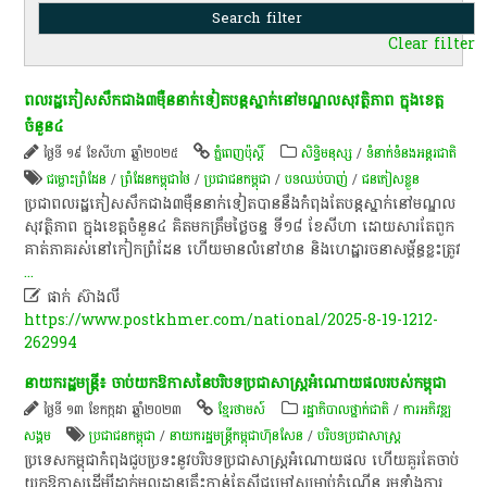
Clear filter
ពលរដ្ឋភៀសសឹកជាង៣ម៉ឺននាក់ទៀតបន្តស្នាក់នៅមណ្ឌលសុវត្ថិភាព ក្នុងខេត្ត
ចំនួន៤
ថ្ងៃទី ១៩ ខែសីហា ឆ្នាំ២០២៥
ភ្នំពេញប៉ុស្តិ៍
សិទ្ធិមនុស្ស
/
ទំនាក់ទំនងអន្តរជាតិ
ជម្លោះព្រំដែន
/
ព្រំដែនកម្ពុជាថៃ
/
ប្រជាជន​កម្ពុជា​
/
បទ​ឈប់​បាញ់
/
ជនភៀសខ្លួន
ប្រជាពលរដ្ឋ​ភៀស​សឹក​ជាង​៣​ម៉ឺន​នាក់​ទៀត​បាន​នឹង​កំពុង​តែ​បន្ត​ស្នាក់​នៅ​មណ្ឌល​
សុវត្ថិភាព​ ក្នុង​ខេត្ត​ចំនួន​៤​ គិត​មក​ត្រឹម​ថ្ងៃ​ចន្ទ​ ទី​១៨​ ខែសីហា​ ដោយសារ​តែ​ពួក​
គាត់​ភាគ​រស់នៅ​កៀក​ព្រំដែន​ ហើយ​មាន​លំនៅ​ឋាន​ និង​ហេដ្ឋារចនាសម្ព័ន្ធ​ខ្លះ​ត្រូវ
...

ផាក់ ស៊ាងលី
https://www.postkhmer.com/national/2025-8-19-1212-
262994
នាយក​រដ្ឋមន្ត្រី​៖​ ចាប់​យក​ឱកាស​នៃ​បរិបទ​ប្រជាសាស្ត្រ​អំណោយផល​របស់​កម្ពុជា​
ថ្ងៃទី ១៣ ខែកក្កដា ឆ្នាំ២០២៣
ខ្មែរថាមស៍
រដ្ឋាភិបាលថ្នាក់ជាតិ
/
ការ​អភិវឌ្ឍ​
សង្គម
ប្រជាជន​កម្ពុជា​
/
នាយករដ្ឋមន្រ្តីកម្ពុជាហ៊ុនសែន
/
បរិបទប្រជាសាស្រ្ត
ប្រទេស​កម្ពុជា​កំពុង​ជួប​ប្រទះ​នូវ​បរិបទ​ប្រជាសាស្ត្រ​អំណោយផល​ ហើយ​គួរតែ​ចាប់​
យក​ឱកាស​ដើម្បី​ដាក់​មូលដ្ឋាន​គ្រឹះ​កាន់តែ​ស៊ីជម្រៅ​សម្រាប់​កំណើន​ រួម​ទាំង​ការ​