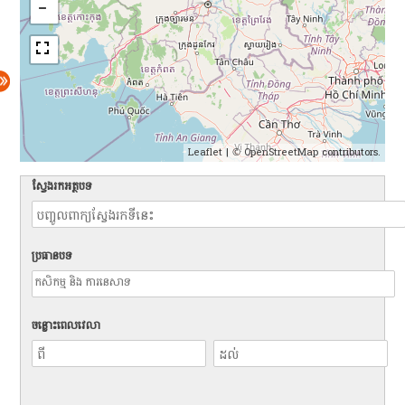
Leaflet
| ©
OpenStreetMap
contributors.
ស្វែងរកអត្ថបទ
ប្រធានបទ
ចន្លោះពេលវេលា