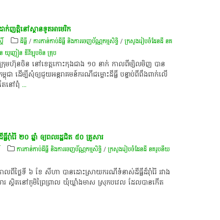
ក់​ញត្តិ​នៅ​ស្ថានទូត​អាមេរិក
តិ៍
ដីធ្លី
/
ការកាន់កាប់​ដីធ្លី និង​ការចេញ​ប័ណ្ណកម្មសិទ្ធិ​
/
ក្រសួងរៀបចំដែនដី នគ
៊ុន​ ​យូញៀន ឌីវីឡុបមិន គ្រុប
​ក្រុមហ៊ុន​ចិន នៅ​ខេត្ត​កោះកុង​ជាង ១០ នាក់ កាល​ពី​ម្សិលមិញ​ បាន​
ពុជា ដើម្បី​សុំ​ឲ្យ​ជួយ​អន្តរាគមន៍​ករណី​ជម្លោះ​ដីធ្លី ​បន្ទាប់​ពី​ពឹងពាក់​លើ​
តែ​នៅ​ពុំ
...
ី​រ៉ាំរ៉ៃ ២០ ឆ្នាំ​ ឲ្យ​ពលរដ្ឋ​ជិត ៥០ គ្រួសារ
៍
ការកាន់កាប់​ដីធ្លី និង​ការចេញ​ប័ណ្ណកម្មសិទ្ធិ​
/
ក្រសួងរៀបចំដែនដី នគរូបនីយ
​ថ្ងៃទី ៦​ ខែ​ សីហា​ បាន​ដោះ​ស្រាយ​ករណី​ទំនាស់​ដីធ្លី​ដ៏​រ៉ាំ​រ៉ៃ ​រវាង​
ារ ​ស្ថិត​នៅ​ភូមិ​ព្រៃ​ព្រាល ឃុំ​ឃ្លាំង​មាស ​ស្រុក​បវេល ​ដែល​បាន​កើត​