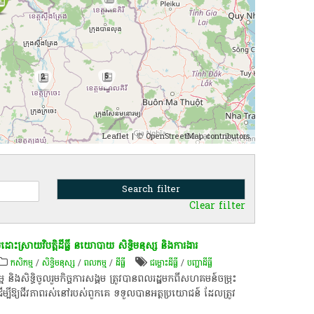
5
2
Leaflet
| ©
OpenStreetMap
contributors.
Clear filter
ល​​ដោះ​ស្រាយ​វិបត្តិ​ដីធ្លី ​នយោបាយ​ សិទ្ធិមនុស្ស​ និង​ការងារ​
កសិកម្ម
/
សិទ្ធិមនុស្ស
/
ពល​កម្ម
/
ដីធ្លី
ជម្លោះ​ដីធ្លី
/
បញ្ហា​ដី​ធ្លី​
្ម និងសិទ្ធិចូលរួមកិច្ចការសង្គម ត្រូវបាន​ពលរដ្ឋមកពីសហគមន៍​ចម្រុះ​
ដើម្បី​ឱ្យ​ជីវភាព​រស់​នៅ​របស់​ពួក​គេ ទទួល​បាន​អត្ថប្រយោជន៍ ដែលត្រូវ