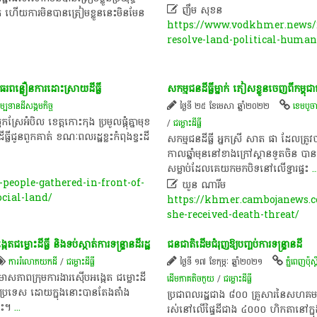

ញឹម សុខន
 ហើយ​ការ​មិន​បាន​ត្រៀមខ្លួន​នេះ​មិនមែន​
https://www.vodkhmer.news/
resolve-land-political-huma
ធរ​ពន្លឿន​ការ​ដោះស្រាយ​ដីធ្លី
សកម្មជនដីធ្លីម្នាក់ ភៀសខ្លួនចេញពីកម្ពុ
្បទានដីសង្គមកិច្ច
ថ្ងៃទី ២៥ ខែមេសា ឆ្នាំ២០២២
ខេ​ម​បូ​ច
ែអំបិល ខេត្តកោះកុង ប្រមូលផ្ដុំគ្នាមុខ​
/
ជម្លោះ​ដីធ្លី
ធ្លីជូនពួកគាត់ ខណៈពលរដ្ឋខ្លះកំពុងខ្វះដី
សកម្ម​ជន​ដី​ធ្លី អ្នក​ស្រី សាត ផា ដែល​ត្រូវ​
កាល​ឆ្នាំ​មុន​នៅ​ខាង​ក្រៅ​ស្ថាន​ទូត​ចិន 
សម្លាប់​ដែលគេយកមកបិទ​នៅ​លើ​ទ្វារ​ផ្ទះ
..
eople-gathered-in-front-of-

ឃួន ណារីម​
ocial-land/
https://khmer.cambojanews.co
she-received-death-threat/
្លោះដីធ្លី​ និង​ទប់ស្កាត់​ការទន្ទ្រាន​ដី​រដ្ឋ
ជនជាតិដើមជំរុញឱ្យបញ្ចប់ការទន្ទ្រានដី
ការ​រំលោភយក​ដី
/
ជម្លោះ​ដីធ្លី
ថ្ងៃទី ១៧ ខែកុម្ភៈ ឆ្នាំ២០២១
ភ្នំពេញប៉ុស្តិ
ភាព​ក្រុមការងារ​ស៊ើបអង្កេត ជម្លោះ​ដី
ដើមភាគតិចកួយ
/
ជម្លោះ​ដីធ្លី
​ទូទាំងប្រទេស ដោយ​ក្នុងនោះ​បានតែងតាំង​
ប្រជាពលរដ្ឋជាង ៨០០ គ្រួសារនៃសហគ
េះ​។
...
រស់នៅលើផ្ទៃដីជាង ៤០០០ ហិកតានៅក្នុងខ