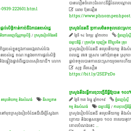
បានលឿនចំពោះជំលោះដីធ្លីដែលបណ្តាលម
-0939-222601.html

អោម ប៊ុនធឿន
https://www.phnompenhpost.
្តល់​សិទ្ធិ​កាន់កាប់​ដីឯកជន​របស់​រដ្ឋ
ក្រសួង​ដែនដី​​ ប្រកាស​មិន​ទទួលដោះស្រាយ​
 និង​ការចេញ​ប័ណ្ណកម្មសិទ្ធិ​
/
ក្រសួងរៀបចំដែនដី
ថ្ងៃទី ១៤ ខែកុម្ភៈ ឆ្នាំ២០២០
ភ្នំពេញប៉ុស្តិ
ជម្លោះ​ដីធ្លី
/
ក្រុមហ៊ុន យូញៀន ឌីវីឡុបមិន គ្រុប
បស់ខ្លួន​ក្នុង​ការអង្កេត​វាស់វែង​
ក្រសួង​រៀបចំ​ដែនដី នគរូបនីយកម្ម និង​សំណ
​របស់​រដ្ឋ ខណៈ​កន្លងមក​ការផ្តល់​សិទ្ធិ​
ពលរដ្ឋ ៧៧ ​គ្រួសារ​ នៅ​ឃុំ​តានូន ស្
យ និង​ផ្ទៀងផ្ទាត់​ពី​រដ្ឋបាល​សុរិយោដី​។ លោក
ធ្លាប់​ទទួល​បាន​ការដោះស្រាយ​រួចមកហើយ​

សុទ្ធ គឹមសឿន
https://bit.ly/2SEPzDo
ក្រសួង​នឹង​ធ្វើការ​ចុះបញ្ជី​ដីធ្លី​ឱ្យ​បាន​ ១០០​
ី នគរូបនីយកម្ម និងសំណង់
ដី​សម្បទាន​
ថ្ងៃទី ២៧ ខែធ្នូ ឆ្នាំ២០១៩
ភ្នំពេញប៉ុស្តិ៍
កម្ម និងសំណង់
ជម្លោះ​ដីធ្លី
/
ការ​ចុះបញ្ជី​ដីធ្ល
្នា​នៅមុខ​ក្រសួង​រៀបចំ​ដែនដី​ដើម្បី​ស្វែងរក​
ក្រសួង​រៀបចំ​ដែនដី​ នគរូបនីយកម្ម​ និង​សំណង់​
ក្រោយ​ និង​បន្ត​​​សម្រេច​ ១០០​ ភាគរយ​នូវ​កា
គោលបំណង​នេះ
...