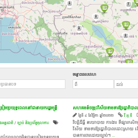
2
7
2
2
2
4
6
60
3
8
ចន្លោះពេលវេលា
2
14
្រយុទ្ធ​ពេល​នៅ​ជា​នាយក​រដ្ឋមន្ត្រី​
សហគមន៍​​ចម្រុះ​​វិស័យ​​ទាម​ទារ​ឱ្យ​រដ្ឋាភិបា​
ថ្ងៃទី ៤ ខែវិច្ឆិកា ឆ្នាំ២០២២
វី អូ ឌី
វិបត្តិដីធ្លី នយោបាយ ការងារ ទីផ្សារកសិកម
ងអន្តរជាតិ
/
ច្បាប់ និងប្រព័ន្ធតុលាការ
វិស័យ​​ ​ទាម​ទារ​ឱ្យ​រដ្ឋាភិបាល​ដោះ​ស្រាយ 
បានការពារដោយច្បាប់។
...
្ឋ​ដែល​លោក​មិន​បាន​ត្រៀមខ្លួន​ប្រយុទ្ធ​