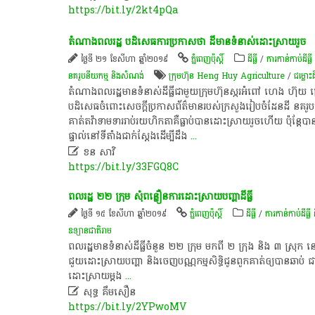
https://bit.ly/2kt4pQa
តំណាង​ពលរដ្ឋ ​បដិសេធ​ការប្រកាស​ថា​ ដី​មាន​ទំនាស់​ដោះស្រាយ​រួច
ថ្ងៃទី ២១ ខែសីហា ឆ្នាំ២០១៩
ភ្នំពេញប៉ុស្តិ៍
ដីធ្លី
/
ការកាន់កាប់​ដីធ្លី
នគរូបនីយកម្ម និងសំណង់
ក្រុមហ៊ុន Heng Huy Agriculture
/
ជម្លោះ​ដី
តំណាង​ពលរដ្ឋ​មាន​ទំនាស់​ដីធ្លី​ជាមួយ​ក្រុមហ៊ុន​ស្ករអំពៅ ហេង ហ៊ុយ អ
បដិសេធ​ចំពោះ​សេចក្ដី​ប្រកាស​ព័ត៌មាន​របស់​ក្រសួង​រៀបចំ​ដែនដី នគរ
គាត់​តវ៉ា​ទាមទារ​រាប់រយ​ហិកតា​គឺ​ធ្លាប់​បាន​ដោះស្រាយ​រួចហើយ ប៉ុន្តែ​បាន
ផ្ទាល់​នៅ​ទីតាំង​ជាក់ស្ដែង​ដើម្បី​ដឹង
...

ខន សាវិ
https://bit.ly/33FGQ8C
ពលរដ្ឋ ២២ ក្រុម សុំ​ពន្លឿន​ការ​ដោះស្រាយ​បញ្ហា​ដីធ្លី
ថ្ងៃទី ១៥ ខែសីហា ឆ្នាំ២០១៩
ភ្នំពេញប៉ុស្តិ៍
ដីធ្លី
/
ការកាន់កាប់​ដីធ្លី
ឧទ្យានជាតិរាម
ពលរដ្ឋ​មាន​ទំនាស់​ដីធ្លី​ចំនួន ​២២ ​ក្រុម ​មក​ពី ​២ ក្រុង ​និង ​៣ ​ស្រុក ​ន
ជួយ​ដោះ​ស្រាយ​បញ្ហា​ និង​ចេញ​បណ្ណ​កម្មសិទ្ធិ​ជូន​ពួក​គាត់​ឲ្យ​បាន​ឆាប់​ 
ដោះស្រាយ​ម្ដង
...

សុទ្ធ គឹមសឿន
https://bit.ly/2YPwoMV