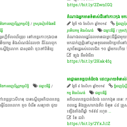
https://bit.ly/2ZwnIGQ
តំណាង​អ្នក​មាន​ទំនាស់​ដី​នៅ​កោះកុង​ មក​ដា
 និង​ការចេញ​ប័ណ្ណកម្មសិទ្ធិ​
/
ក្រសួងរៀបចំដែនដី
ថ្ងៃទី ១៦ ខែសីហា ឆ្នាំ២០១៩
ភ្នំពេញប៉ុស្
ធ្លី
រូបនីយកម្ម និងសំណង់
ជម្លោះ​ដីធ្លី
/
ក្រុមហ
្រេហ្គីខ័លឈ័រគ្រុប នៅ​ខេត្ត​កោះកុង​បាន​
តំណាង​ពលរដ្ឋ​ដែល​មាន​ជម្លោះ​ដីធ្លី​ជាមួយ
ូបនីយកម្ម និង​សំណង់​ដែល​ថា ដី​ដែល​ពួក
មក​ដាក់​ញត្តិ​នៅ​ស្ថានទូត​អាមេរិក​ប្រចាំ​នៅ​កម្
​ស្នើឱ្យ​លោក ជាសុផារ៉ា ចុះ​ទៅ​ពិនិត្យ​
ស្ថាប័ន​រដ្ឋ​អស់​ពេល​ជិត​ ១០ ឆ្នាំ​មក​ហើយ 

ឡុង គីមម៉ារីតា
https://bit.ly/2Hak4fq
អាជ្ញាធរខេត្ត​បាត់ដំបង ដោះ​ស្រាយ​ទំនាស់​ដីធ្ល
 និង​ការចេញ​ប័ណ្ណកម្មសិទ្ធិ​
ជម្លោះ​ដីធ្លី
/
ថ្ងៃទី ៨ ខែសីហា ឆ្នាំ២០១៩
ភ្នំពេញប៉ុស្តិ
កម្ម និងសំណង់
ជម្លោះ​ដីធ្លី
ៅ​ខេត្ត​ព្រះសីហនុ​ បាន​ស្នើ​ឲ្យ​អភិបាល​ខេត្ត​
អភិ​បាល​ខេត្ត​បាត់​ដំបង ​លោក​ងួន រតនៈ​ កាលពី
ជា​អ្វី​ដែល​លោក ​គួច ចំរើន សន្យា​​ថា ​ជួយ​
ពល​រដ្ឋ និង​គ្រួសារ​កង​ទ័ព ​ចំនួន​ ៤៨ គ្រួស
ឡើង​តាំង​ពី​ឆ្នាំ​ ១៩៩៨ រហូត
...

វ៉ន ដារ៉ា
https://bit.ly/2YxJi1Z