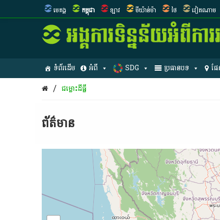
មេគង្គ
កម្ពុជា
ឡាវ
មីយ៉ាន់ម៉ា
ថៃ
វៀតណាម
ទំព័រដើម
អំពី
SDG
ប្រធានបទ
ផែ
/
ជម្លោះ​ដីធ្លី
ព័ត៌មាន​