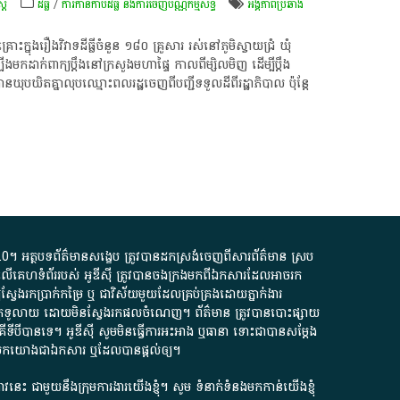
តិ៍
ដីធ្លី
/
ការកាន់កាប់​ដីធ្លី និង​ការចេញ​ប័ណ្ណកម្មសិទ្ធិ​
អង្គភាពប្រឆាំង
​​ក្នុង​រឿង​វិវាទ​ដីធ្លីចំនួន ​១៨០ គ្រួសារ រស់នៅ​ភូមិ​ស្វាយជ្រំ ឃុំ​
ងមក​​ដាក់​ពាក្យ​ប្តឹង​នៅ​ក្រសួង​មហាផ្ទៃ កាល​ពី​ម្សិល​មិញ ដើម្បី​ប្ដឹង​
បឃិត​គ្នា​លុបឈ្មោះ​ពលរដ្ឋ​ចេញពី​បញ្ជី​ទទួល​ដី​ពី​រដ្ឋាភិបាល ប៉ុន្ដែ​
.0
។​ អត្ថបទ​ព័ត៌មាន​សង្ខេប​ ត្រូវ​បាន​ដកស្រង់​ចេញពី​សារព័ត៌មាន ស្រប
លើ​គេហទំព័រ​របស់​ អូ​ឌី​ស៊ី​ ត្រូវ​បាន​ចងក្រង​មក​ពី​ឯកសារ​ដែល​អាច​រក​
ែងរកប្រាក់​កម្រៃ​ ឬ​ ជា​វិស័យ​មួយ​ដែល​គ្រប់គ្រង​ដោយ​ភ្នាក់ងារ​
័យ​បើក​ទូលាយ​ ដោយ​មិនស្វែង​រក​ផល​ចំណេញ​។​ ព័ត៌មាន​ ត្រូវ​បាន​បោះផ្សាយ​
ទី​បី​បាន​ទេ​។​ អូ​ឌី​ស៊ី​ សូម​មិន​ធ្វើការ​អះអាង​ ឬ​ធានា​ ទោះជា​បាន​សម្តែង​
ក​មក​យោង​ជា​ឯកសារ​ ឬ​ដែល​បាន​ផ្តល់​ឲ្យ​។
ជ្រាវនេះ ជាមួយនឹងក្រុមការងារយើងខ្ញុំ។ សូម
ទំនាក់ទំនងមកកាន់យើងខ្ញុំ