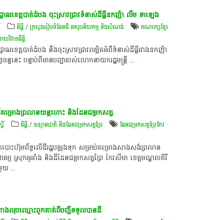
ាជ្ញាធរ​ខេត្ត​បាត់ដំបង​ ចុះ​ស្រាវជ្រាវ​ទំនាស់​ដីធ្លី​ឧកញ៉ា លឹម​ ទាឡេង
៍
ដីធ្លី
/
ក្រសួងរៀបចំដែនដី នគរូបនីយកម្ម និងសំណង់
គណបក្ស​ខ្មែរ​
យ​វិវាទ​ដីធ្លី​
​ធរ​ខេត្ត​បាត់​ដំបង​ ​នឹង​ចុះ​ស្រាវ​ជ្រាវ​លម្អិត​អំពី​ទំនាស់​ដីធ្លី​រវាង​ឧក​ញ៉ា ​
​ចន្ទនេះ ​បន្ទាប់​ពី​មាន​បញ្ជា​របស់​លោក​នាយក​រ​ដ្ឋ​មន្ត្រី
...
​គម្រោង​ព្រលាន​យន្តហោះ និង​ដែន​ជម្រក​សត្វ
តិ៍
ដីធ្លី
/
ឧទ្យានជាតិ និងដែនជម្រកសត្វព្រៃ
ដែនជម្រកសត្វព្រៃកែវ
េ​បោះ​ហ៊ុមព័ទ្ធ​លើដី​រដ្ឋ​បម្រុង​ទុក​ សម្រាប់​គម្រោង​សាងសង់​ព្រលាន​
ម្យ​ ស្រុក​អូររាំង​ និង​ដី​ដែន​ជម្រក​សត្វ​ព្រៃ​ កែវសីមា ​ខេត្ត​មណ្ឌលគិរី ​
ី​មួយ
...
ំណាង​លុប​ឈ្មោះ​ពួកគាត់​ពី​បញ្ជី​ទទួល​បានដី​