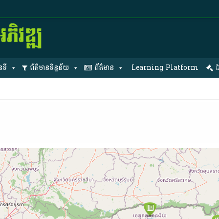
នទី
ព័ត៌មានទិន្នន័យ
ព័ត៌មាន
Learning Platform
ឯ