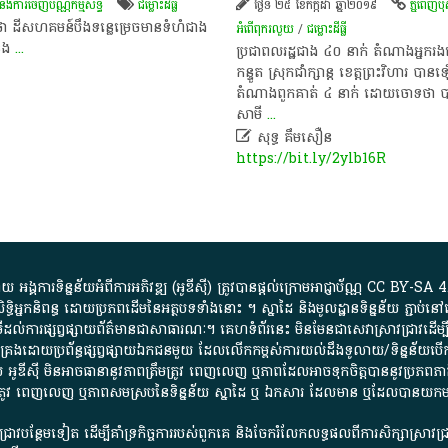
 និង​ការចេញ​ប័ណ្ណកម្មសិទ្ធិ​
ជម្លោះ​ដីធ្លី
ថ្ងៃទី ២៥ ខែកក្កដា ឆ្នាំ២០១៩
ភ្នំពេញប៉ុស្
​​ថា​ ដី​សហ​គមន៍​បឹង​ទន្លេ​ម្រេច​មាន​ទំហំ​ជាង​
អំពើពុករលួយ
/
ជម្លោះ​ដីធ្លី
​និង
...
ប្រជាពលរដ្ឋ​​ជាង ៤០ នាក់ តំណាង​អ្នករង​គ្រោះ​
កន្ទួត ស្រុក​ជាំក្សាន្ត ខេត្តព្រះ​វិហារ បានឡើ
តំណាង​​ពួកគាត់ ៤ នា​ក់​ ដោយ​ចោទថា បាន​ឃុ
សាមី
...

សុទ្ធ គឹមសឿន
https://bit.ly/2ylb16R
្គការ​ទិន្នន័យ​អំពី​ការអភិវឌ្ឍ​​ (អូ​ឌី​ស៊ី)​ ត្រូវ​បាន​ផ្តល់​ក្រោម​អាជ្ញាប័ណ្ណ​
CC BY-SA 4
ធិអ្នកនិពន្ធ ដោយ​ប្រភពដើម​នៃ​​អត្ថបទទាំង​នោះ​ ។​ ស្នាដៃ​ និង​មូលដ្ឋាន​ទិន្នន័យ ​ភ្ជាប់​នៅ​
ការ​ផ្សព្វផ្សាយ​ព័ត៌មាន​ជា​សាធារណៈ​។​ គេហទំព័រ​នេះ​ មិនមែន​ជា​សេវា​ស្រាវជ្រាវ​ដើម្បី​ស្វ
​គ្រប់គ្រង​ដោយ​ប្រព័ន្ធ​ផ្សព្វផ្សាយ​ឯកជន​មួយ​ ដែល​លើកកម្ពស់​ការ​យល់​ដឹង​ទូលាយ​/​ទិន្នន
 អូ​ឌី​ស៊ី​ មិន​អាច​ធានា​នូវ​ភាព​ត្រឹមត្រូវ​ ពេញលេញ​ ឬ​ភាព​ដែល​អាច​ទុកចិត្ត​បាននូវ​ប្រភព​ភាគី​
ព​ត្រឹមត្រូវ​ ពេញលេញ​ ឬ​ភាព​សម​ស្រប​នៃ​ទិន្នន័យ​ ស្នាដៃ​ ឬ​ ឯកសារ​ ដែល​មាន​ ឬ​ដែល​បាន​យ
រាវជ្រាវបន្ថែមទៀត ដើម្បីគាំទ្រកិច្ចការ​របស់ពួកគេ និងចែករំលែកលទ្ធផលពីការសិក្សាស្រាវ