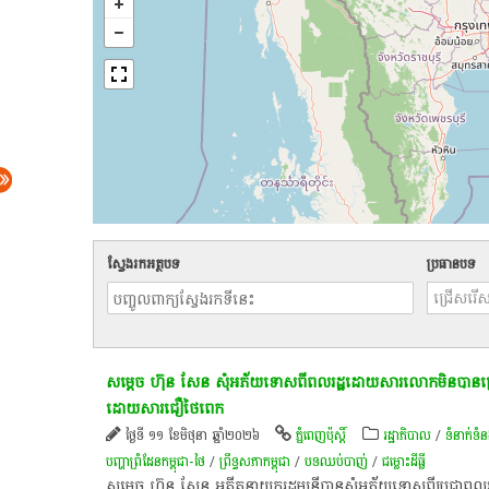
ស្វែងរកអត្ថបទ
ប្រធានបទ
សម្ដេច​ ហ៊ុន​ សែន​ សុំ​អភ័យទោស​ពី​ពលរដ្ឋ​ដោយសារ​លោក​មិន​បាន​ត្រៀមប
ដោយសារ​ជឿ​ថៃ​ពេក​
ថ្ងៃទី ១១ ខែមិថុនា ឆ្នាំ២០២៦
ភ្នំពេញប៉ុស្តិ៍
រដ្ឋាភិបាល
/
ទំនាក់ទំន
បញ្ហាព្រំដែនកម្ពុជា-ថៃ
/
ព្រឹទ្ធសភាកម្ពុជា
/
បទ​ឈប់​បាញ់
/
ជម្លោះ​ដីធ្លី
សម្ដេច​ ហ៊ុន​ សែន​ អតីត​នាយក​រដ្ឋមន្ត្រី​បាន​សុំ​អភ័យទោស​ពី​ប្រជាពលរដ