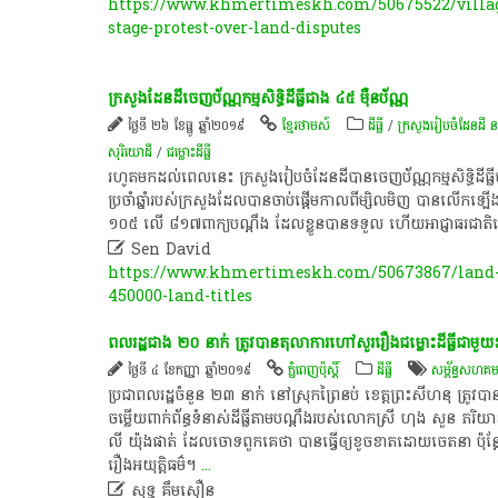
https://www.khmertimeskh.com/50675522/villag
stage-protest-over-land-disputes
ក្រសួង​ដែនដី​ចេញ​ប័ណ្ណ​កម្មសិទ្ធិ​ដីធ្លី​ជាង​ ៤៥​ ម៉ឺន​ប័ណ្ណ​
ថ្ងៃទី ២៦ ខែធ្នូ ឆ្នាំ២០១៩
ខ្មែរថាមស៍
ដីធ្លី
/
ក្រសួងរៀបចំដែនដី 
សុរិយោដី
/
ជម្លោះ​ដីធ្លី
រហូតមកដល់​ពេលនេះ​ ក្រសួង​រៀបចំ​ដែនដី​បាន​ចេញ​ប័ណ្ណ​កម្មសិទ្ធិ​ដីធ្
ប្រចាំឆ្នាំ​របស់ក្រ​សួង​ដែល​បាន​ចាប់ផ្តើម​កាលពី​ម្សិលមិញ​ បាន​លើកឡើង​ថា​
១០៥​ លើ​ ៨១៧ពាក្យ​បណ្តឹង​ ដែល​ខ្លួន​បាន​ទទួល​ ហើយ​អាជ្ញាធរ​ជាតិ​ដ

Sen David
https://www.khmertimeskh.com/50673867/land-
450000-land-titles
ពលរដ្ឋ​ជាង​ ២០ ​នាក់​ ត្រូវបាន​តុលាការ​ហៅ​សួរ​រឿង​ជម្លោះដីធ្លី​ជាមួ
ថ្ងៃទី ៤ ខែកញ្ញា ឆ្នាំ២០១៩
ភ្នំពេញប៉ុស្តិ៍
ដីធ្លី
សម្ព័ន្ធ​សហគម
ប្រជាពលរដ្ឋ​ចំនួន​ ២៣ ​នាក់ ​នៅ​ស្រុក​ព្រៃនប់ ខេត្ត​ព្រះសីហនុ ត្រូវ
ចម្លើយ​ពាក់ព័ន្ធ​ទំនាស់​ដីធ្លី​តាម​បណ្តឹង​របស់​លោកស្រី​ ហុង សួន ភរិយា
លី យ៉ុងផាត់ ដែល​ចោទ​ពួកគេ​ថា បាន​ធ្វើឲ្យ​ខូចខាត​ដោយ​ចេតនា​ ប៉ុន្ដ
រឿង​អយុត្តិធម៌​។
...

សុទ្ធ គឹមសឿន