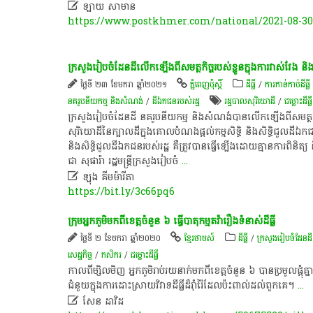

ឡាយ សាមាន
https://www.postkhmer.com/national/2021-08-30
ក្រសួង​រៀបចំ​ដែនដី​លើកឡើង​ពី​សមត្ថកិច្ច​របស់ខ្លួន​ក្នុង​ការវាស់វែង​ និង​ផ
ថ្ងៃទី ២៣ ខែមករា ឆ្នាំ២០២១
ភ្នំពេញប៉ុស្តិ៍
ដីធ្លី
/
ការកាន់កាប់​ដីធ្លី
នគរូបនីយកម្ម និងសំណង់
/
ដីឯកជនរបស់រដ្ឋ
​រដ្ឋបាល​សុរិយោដី
/
ជម្លោះ​ដីធ្លី
ក្រសួង​រៀបចំ​ដែនដី នគរូបនីយកម្ម និង​សំណង់​បាន​លើកឡើង​ពី​សមត្ថកិច្ច​រ
សុរិយោដី​នៃ​ក្បាលដី​ក្នុង​គោលបំណង​ផ្តល់​កម្មសិទ្ធិ និង​សិទ្ធិ​ជួល​ដីឯកជន
និង​សិទ្ធិ​ជួល​ដីឯកជន​របស់​រដ្ឋ គឺ​ត្រូវបាន​ធ្វើឡើង​ដោយ​គ្មាន​ការពិនិត្
ជា សុផារ៉ា រដ្ឋមន្ត្រី​ក្រសួង​រៀបចំ
...

ឡុង គីមម៉ារីតា
https://bit.ly/3c66pq6
ក្រុម​អ្នកភូមិ​មក​ពី​ខេត្ត​ចំនួន​ ៦ ធ្វើបាតុកម្ម​តវ៉ា​រឿង​ទំនាស់​ដីធ្លី​
ថ្ងៃទី ២ ខែមករា ឆ្នាំ២០២០
ខ្មែរថាមស៍
ដីធ្លី
/
ក្រសួងរៀបចំដែនដ
សេដ្ឋកិច្ច​
/
កសិករ
/
ជម្លោះ​ដីធ្លី
កាលពី​ម្សិលមិញ​ អ្នកភូមិ​រាប់​រយ​នាក់​មក​ពី​ខេត្ត​ចំនួន​ ៦ បាន​ប្រមូល​ផ្តុំគ
ជំនួយ​ក្នុង​ការ​ដោះស្រាយ​វិវាទ​ដីធ្លី​ដ៏​រ៉ាំរ៉ៃ​ដែល​ប៉ះពាល់​ដល់​ពួកគេ​។
...

សែន ដាវិដ