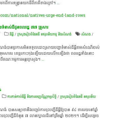
កពីការទន្ទ្រានយកដីពីភាគីខាងក្រៅ។
...
com/national/natives-urge-end-land-rows
ទំនាស់​ដី​ជូន​ពលរដ្ឋ​ ៧៧ ​គ្រួសារ
៍
ដីធ្លី
/
ក្រសួងរៀបចំដែនដី នគរូបនីយកម្ម និងសំណង់
សំណង
/
ង់​បាន​ប្រកាស​មិន​ទទួលដោះស្រាយ​បញ្ហា​ទំនាស់​ដីធ្លី​តាម​សំណើ​របស់​
រុក​បទុមសាគរ ខេត្តកោះកុង​ឡើយ​ដោយ​លើកឡើងថា ពលរដ្ឋ​ទាំងនោះ​
ពី​គណៈកម្មការ​អន្តរក្រសួង​។
...
%
ការកាន់កាប់​ដីធ្លី និង​ការចេញ​ប័ណ្ណកម្មសិទ្ធិ​
/
ក្រសួងរៀបចំដែនដី នគរូបនីយ
ី
 បាន​សន្យា​ថា​នឹង​បញ្ចប់​ការចុះបញ្ជី​ដីធ្លី​​ឱ្យ​បាន​​​ ៩៤​ ភាគរយ​នៅ​ឆ្នាំ
រ​ចុះបញ្ជី​ដី​ចំនួន​ ៧ លាន​ក្បាលដី​នៅ​ត្រឹម​ឆ្នាំ​ ២០២១​។ ​ដើម្បី​សម្រេច​