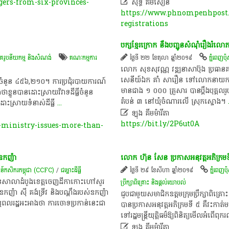
ers-from-six-provinces-

សុទ្ធ គឹមសឿន
https://www.phnompenhpost.
registrations
បក្ស​ខ្មែរ​ក្រោក ​នឹង​បញ្ជូន​សំណុំរឿង​រ
នគរូបនីយកម្ម និងសំណង់
គណៈកម្មការ​
ថ្ងៃទី ២២ ខែតុលា ឆ្នាំ២០១៩
ភ្នំពេញប៉ុស្
លោក សុខសុវណ្ណ វឌ្ឍនាសាប៊ុង ប្រធាន​គណប
សេនីយ៍ឯក គាំ សារឿន ​ទៅ​លោកនាយករដ្ឋមន្ត្រ
លី​ចំនួន​ ៤៥៦,២១០​។ ការប្រជុំ​របាយការណ៍​
មាន​ជាង​ ១ ០០០ គ្រួសារ​ បាន​ប្ដឹង​បុគ្គល​
ខ្លួន​បាន​ដោះស្រាយ​វិវាទ​ដីធ្លី​ចំនួន​
តំបន់​ ៣ នៅ​ឃុំ​ចំណារលើ ស្រុក​ស្ទោង​។
ោះស្រាយ​ទំនាស់​ដីធ្លី
...

ឡុង គីមម៉ារីតា
https://bit.ly/2P6ut0A
ministry-issues-more-than-
យ​ឧកញ៉ា
លោក​ ហ៊ុន សែន ប្រកាស​អនុវត្ត​អភិក្រម​ទី​​ ៥ ​គឺ
ន៍​កសិករ​កម្ពុជា (CCFC)
/
ជម្លោះ​ដីធ្លី
ថ្ងៃទី ២៩ ខែសីហា ឆ្នាំ២០១៩
ភ្នំពេញប៉ុស
បាន​សាលា​ដំបូង​ខេត្ត​ចេញ​ដីកា​កោះហៅ​សួរ
ប្រឹក្សា​ពិគ្រោះ និង​ផ្តល់យោបល់​
​ឧកញ៉ា​ ស៊ី គង់ទ្រីវ និង​បណ្តឹង​របស់​ឧកញ៉ា​
ជួប​ជាមួយ​សមាជិក​ឧត្តមក្រុមប្រឹក្សា​ពិគ្
ែ​ពលរដ្ឋ​អះអាង​ថា ការចោទប្រកាន់​នេះ​ជា​
បានប្រកាស​អនុវត្ត​អភិក្រម​ទី​ ៥ គឺ​វះកាត់​មន្ត
ទៅ​រដ្ឋមន្ត្រី​យុត្តិធម៌​ឱ្យ​ពិនិត្យ​មើល​អំពើ

ឡុង គីមម៉ារីតា