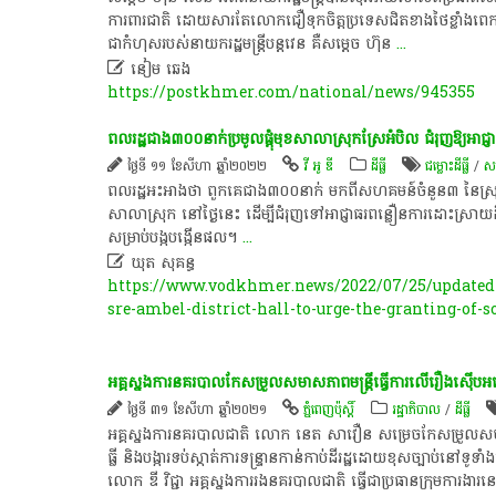
ការពារ​ជាតិ​ ដោយសារ​តែ​លោក​ជឿ​ទុកចិត្ត​ប្រទេស​ជិតខាង​ថៃ​ខ្លាំង​ពេក​
ជា​កំហុស​របស់​នាយក​រដ្ឋមន្ត្រី​បន្តវេន​ គឺ​សម្ដេច​ ហ៊ុន
...

នៀម ឆេង
https://postkhmer.com/national/news/945355
ពលរដ្ឋ​ជាង​៣០០នាក់​ប្រមូលផ្ដុំ​មុខ​សាលាស្រុក​ស្រែអំបិល ជំរុញ​ឱ្យ​អាជ្ញា
ថ្ងៃទី ១១ ខែសីហា ឆ្នាំ២០២២
វី អូ ឌី
ដីធ្លី
ជម្លោះ​ដីធ្លី
/
សម
ពលរដ្ឋ​អះ​អាង​​​ថា ពួកគេជាង៣០០នាក់ មកពីសហគមន៍ចំនួន៣ នៃស្រុកស្រ
សាលាស្រុក​ នៅ​ថ្ងៃ​នេះ ដើម្បីជំរុញទៅអាជ្ញាធរពន្លឿនការដោះស្រាយដី
សម្រាប់​បង្កបង្កើន​ផល។
...

ឃុត សុគន្ធ
https://www.vodkhmer.news/2022/07/25/updated-p
sre-ambel-district-hall-to-urge-the-granting-of-s
អគ្គស្នងការ​នគរបាល​កែសម្រួល​សមាសភាព​មន្ត្រី​ធ្វើការ​លើ​រឿង​ស៊ើបអង្កេត​ជម
ថ្ងៃទី ៣១ ខែសីហា ឆ្នាំ២០២១
ភ្នំពេញប៉ុស្តិ៍
រដ្ឋាភិបាល
/
ដីធ្លី
អគ្គស្នងការ​នគរបាល​ជាតិ លោក​ នេត សាវឿន សម្រេច​កែសម្រួល​សមាស
ធ្លី និង​បង្ការ​ទប់ស្កាត់​ការទន្ទ្រាន​កាន់កាប់​ដី​រដ្ឋ​ដោយ​ខុសច្បាប់​នៅ
លោក ​ឌី វិជ្ជា អគ្គស្នងការរង​នគរបាលជាតិ ធ្វើជា​ប្រធាន​ក្រុមការងារ​ន