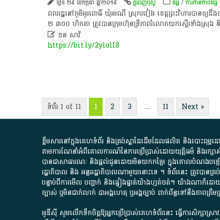
ថ្ងៃទី ២៩ ខែកក្កដា ឆ្នាំ២០១៩
ភ្នំពេញប៉ុស្តិ៍
ដីធ្លី
/
ការកាន់កាប់​ដីធ្លី
ពល​រដ្ឋ​នៅ​ភូមិ​អូរ​ពោធិ៍ ​ឃុំ​រមណី ​ស្រុក​រវៀ​ង​ ខេត្ត​ព្រះ​វិហារ​បាន​ឲ្យ​ដឹង
២ ៣០០​ ហិក​តា​​ ត្រូវ​បាន​ក្រុម​ហ៊ុន​ទ្រី​ភាព​រំលោភ​យក​ស្ទើរ​ទាំង​ស្រុង​ 

ខន សាវិ
https://bit.ly/2ylolI8
ទំព័រ 1 of 11
1
2
3
…
11
Next »
ខ្លឹមសារ​នៅ​ក្នុង​គេហទំព័រ និង​គ្រប់​ស្នា​ដៃ​ដើម​ដែល​ផលិត​ និង​បោះពុម្ព​ដោយ​ អង
តាមការ​ណែនាំ​អំពី​គោលការណ៍​នៃ​ការ​ប្រើប្រាស់​ដោយ​យុត្តិធម៌​ និង​រក្សាសិទ្
បានជា​សាធារណៈ​ និង​ផ្តល់​ជូន​ដោយ​មិន​យក​កម្រៃ​ ក្នុង​គោលបំណង​បម្រើ​ដល់
រដ្ឋាភិបាល​ និង ​អន្តររដ្ឋាភិបាល​ណាមួយ​នោះ​ទេ ​។​ ទំព័រ​នេះ​ ត្រូវ​បាន
បន្ទាប់​ពី​ការ​មើល​ បញ្ជាក់​ និង​ផ្ទៀងផ្ទាត់​យ៉ាង​ហ្មត់ចត់​។​ យ៉ាងណា​ក៏​ដោយ​
ច្បាស់​ ឬ​មិន​ជាក់លាក់​ ជា​អង្គហេតុ​ ឬ​អង្គច្បាប់​ ពាក់ព័ន្ធ​ទៅ​នឹង​ភា
អូឌីស៊ី សូមលើកទឹកចិត្តឱ្យអ្នកប្រើប្រាស់គេហទំព័រនេះ ធ្វើការសិក្សាស្