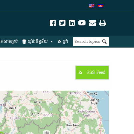
កសារច្បាប់
ឃ្លាំងទិន្នន័យ
ប្លក់
RSS Feed
2