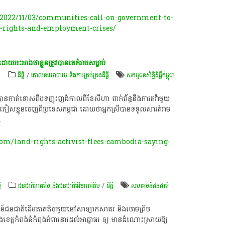
2022/11/03/communities-call-on-government-to-
n-rights-and-employment-crises/
ជាដោយអះអាងថាខ្លួនត្រូវបានគេគំរាមសម្លាប់
ា
ដីធ្លី
/
គោលនយោបាយ និង​ការគ្រប់គ្រង​ដីធ្លី
សកម្មជនសិទ្ធិដីធ្លីកម្ពុជា
បាន​កាត់​ទោស​ពី​បទ​ញុះ​ញង់​កាល​ពី​ខែ​សីហា​ ពាក់​ព័ន្ធ​នឹង​ការ​តវ៉ា​មួយ​
បាន​ភៀស​ខ្លួន​ចេញ​ពី​ប្រទេស​កម្ពុជា ដោយថាអ្នកស្រីបានទទួលសារ​គំរាម​
.
m/land-rights-activist-flees-cambodia-saying-
៍
ជនជាតិភាគតិច និងជនជាតិដើមភាគតិច
/
ដីធ្លី
សហគមន៍ជនជាតិ
មន៍ជនជាតិដើមភាគតិចកួយនៅសាឡាកសាគរ និងចោមព្រិច
េត្តកំពង់ធំកំពុងអំពាវនាវដល់អាជ្ញាធរ ឲ្យ មានដំណោះស្រាយឱ្យ