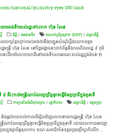
com/national/ministry-eyes-100-land-
ំលោភ​យក​អាងទឹក​របស់​រដ្ឋ​ទៅ​លោក​ ហ៊ុន សែន
តិ៍
ដីធ្លី
/
​ធនធាន​ទឹក​
គណបក្ស​ខ្មែរ​ក្រោក​ (KRP)
/
ជម្លោះ​ដីធ្លី
ក្ស​ខ្មែរ​ក្រោក​អះអាងថា​នឹង​បញ្ជូន​សំណុំរឿង​លោក​ឧត្តម
ី ហ៊ុន សែន នៅ​ថ្ងៃ​អង្គារ​នេះ​ពាក់ព័ន្ធ​នឹង​ករណី​ពលរដ្ឋ​ ៩ ​ភូមិ​
រូបនេះ​ពី​បទរំលោភ​យក​ដី​នៅ​អាងទឹក​សាធារណៈ​របស់​រដ្ឋ​ក្នុង​តំបន់​ ២
...
​វះកាត់​មន្ត្រី​ណា​ដែល​ប្រព្រឹត្ត​នូវ​ទង្វើ​មិន​ប្រក្រតី​ក្នុង​តួនាទី
្តិ៍
ការប្រឆាំងអំពើពុករលួយ
/
រដ្ឋាភិបាល
ជម្លោះ​ដីធ្លី
/
​ឧត្តម​ក្រុម
រោះ និងផ្តល់យោបល់​កាលពី​ម្សិលមិញ​លោក​នាយក​រដ្ឋមន្ត្រី​ ហ៊ុន សែន
្រី​ណា​ដែល​ប្រព្រឹត្ត​នូវ​ទង្វើ​មិន​ប្រក្រតី​ក្នុង​តួនាទី ដោយ​លោក​បាន​បញ្ជា​
​ពុករលួយ​ក្នុង​ប្រព័ន្ធ​តុលាការ ខណៈ​សមាជិក​នៃ​ឧត្តមក្រុមប្រឹក្សា​ក៏​លើក
...