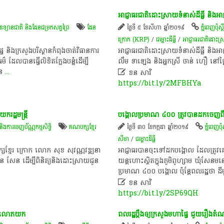
អាជ្ញាធរ​ជាតិ​ដោះ​ស្រាយ​ទំ​នាស់ដី​ធ្លី​ និង​អ
ឧទ្យានជាតិ និងដែនជម្រកសត្វព្រៃ
ដែន
ថ្ងៃទី ៥ ខែសីហា ឆ្នាំ២០១៩
ភ្នំពេញប៉ុស្តិ
ក្រោក​ (KRP)
/
ជម្លោះ​ដីធ្លី
/
អាជ្ញាធរ​ជាតិ​ដោះ​ស្រា
ទៃ​ និង​ក្រសួងបរិស្ថាន​កំពុង​ចាត់​វិធាន​ការ​​
អាជ្ញាធរ​ជាតិ​ដោះ​ស្រាយ​ទំនាស់​ដីធ្លី​ និង​អាជ្ញា
ែល​បានធ្វើ​លិខិត​ក្លែង​បន្លំ​ដើម្បី​
លឹម​ ​ទា​ឡេង ​និងអ្នក​ស្រី ​ចាន់​ ហឿ ​នៅ​ថ្ងៃ
ដែន
...

ខន សាវិ
https://bit.ly/2MFBHYa
រដ្ឋមន្ត្រី
បង្គោល​ប្រមាណ ៤០០ ត្រូវ​បាន​ដក​ចេញ​ពី
 និង​ការចេញ​ប័ណ្ណកម្មសិទ្ធិ​
គណបក្ស​ខ្មែរ​
ថ្ងៃទី ៣០ ខែកក្កដា ឆ្នាំ២០១៩
ភ្នំពេញប៉ុស្
សីមា
/
ជម្លោះ​ដីធ្លី
ក្ស​ខ្មែរ​ ក្រោក​ ​លោក​ ​សុខ សុវណ្ណ​វឌ្ឍនា​
​អាជ្ញាធរ​បាន​ចុះ​ទៅ​ដក​បង្គោល ​ដែល​ត្រូវ​គ
ន ​សែន​ ​ដើម្បី​ពិនិត្យ​និង​ដោះស្រាយ​ជូន​
យន្តហោះ​ស្ថិត​ក្នុង​ភូមិ​ពូហ្សាម​ ឃុំ​សែនមនោរ
ប្រមាណ ​៤០០ បង្គោល ​ប៉ុន្តែ​ពលរដ្ឋ​ថា​ ដ

ខន សាវិ
https://bit.ly/2SP69QH
 ​រំលោភ​យក
ពល​រដ្ឋ​ប្តឹង​ឲ្យ​ក្រសួង​មហាផ្ទៃ ​ជួយ​រឿង​ត