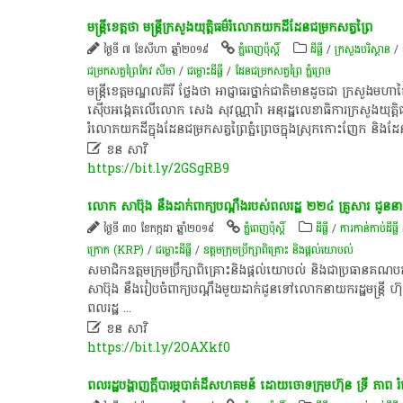
មន្ត្រីខេត្តថា មន្ត្រី​ក្រសួង​យុត្តិធម៌​រំលោភ​យក​ដី​ដែន​ជម្រក​សត្វព្រៃ
ថ្ងៃទី ៧ ខែសីហា ឆ្នាំ២០១៩
ភ្នំពេញប៉ុស្តិ៍
ដីធ្លី
/
ក្រសួងបរិស្ថាន
/
ជម្រកសត្វព្រៃកែវ សីមា
/
ជម្លោះ​ដីធ្លី
/
ដែន​ជម្រក​សត្វ​ព្រៃ ភ្នំ​ព្រេច
មន្ត្រី​ខេត្ត​មណ្ឌល​គិ​រី​ ថ្លែងថា ​អាជ្ញាធរ​ថ្នាក់ជាតិ​មាន​ដូចជា​ ក្រសួងមហាផ្
ស៊ើបអង្កេត​លើ​លោក សេង សុវណ្ណារ៉ា​ ​អនុរដ្ឋលេខាធិការ​ក្រសួង​យុត្តិធម៌ ​ដ
រំលោភ​យក​ដី​ក្នុង​ដែន​ជម្រក​សត្វព្រៃ​ភ្នំ​ព្រេច​ក្នុងស្រុក​កោះ​ញែក​ និង​

ខន សាវិ
https://bit.ly/2GSgRB9
លោក​ សាប៊ុង នឹង​ដាក់​ពាក្យ​បណ្ដឹង​របស់​ពលរដ្ឋ ២២៤ គ្រួសារ​ ជូន​នាយក​
ថ្ងៃទី ៣០ ខែកក្កដា ឆ្នាំ២០១៩
ភ្នំពេញប៉ុស្តិ៍
ដីធ្លី
/
ការកាន់កាប់​ដីធ្លី
ក្រោក​ (KRP)
/
ជម្លោះ​ដីធ្លី
/
ឧត្តមក្រុម​ប្រឹក្សា​ពិគ្រោះ និង​ផ្តល់​យោបល់
សមា​ជិក​ឧ​ត្ត​ម​ក្រុម​ប្រឹក្សា​ពិគ្រោះ​និង​ផ្ដល់​យោបល់​ និង​ជា​ប្រធាន​គណប
សាប៊ុង ​នឹង​រៀបចំ​ពាក្យ​បណ្ដឹង​មួយ​ដាក់​ជូន​ទៅ​លោក​នាយក​រដ្ឋមន្ត្រី​ ​ហ៊ុ
ពលរដ្ឋ​
...

ខន សាវិ
https://bit.ly/2OAXkf0
ពល​រដ្ឋ​បង្ហាញ​ក្ដី​បារម្ភ​បាត់ដី​សហគមន៍ ​ដោយ​ចោទ​ក្រុមហ៊ុន​ ទ្រី ភាព