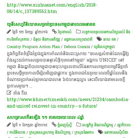
http://www.xinhuanet.com/english/2018-
08/14/c_137389562.htm
យូនីសេហ្វវិនិយោគសម្រាប់ប្រទេសកម្ពុជានាពេលអនាគត
ថ្ងៃទី ១២ ខែកុម្ភៈ ឆ្នាំ២០១៦
ខ្មែរថាមស៍
លទ្ធភាពទទួលបានការសិក្សាអប់រំ និង
ការថែទាំសុខភាព
/
ជំនួយ និងការអភិវឌ្ឍ
/
អង្គការសហប្រជាជាតិ
ឆាយ​ ថន​
/
Country Program Action Plan
/
Debora Comini
/
យូនីសេហ្វកម្ពុជា
ក្នុងកិច្ចខិតខំប្រឹងប្រែងក្នុងការកំណត់និងដោះស្រាយ “ឧបសគ្គសំខាន់ដែលធ្វើឱ្យ
រាំងស្ទះដល់ការសម្រេចបាននូវសិទ្ធិកុមារនៅកម្ពុជា” អង្គការ UNICEF នៅ
កម្ពុជា និងរដ្ឋាភិបាលកម្ពុជាបានចុះហត្ថលេខាលើផែនការសកម្មភាពកម្មវិធីប្រចាំ
ប្រទេសថ្មីមួយកាលពីម្សិលមិញជាផ្លូវការ ក្នុងភាពជាដៃគូរយៈពេលបីឆ្នាំដែលនឹង
ចំណាយប្រាក់អស់ប្រមាណជាលាន ៦៥លានដុល្លារ នេះបើយោងតាមសេចក្តី
ប្រកាសមួយ។
...

តាំង វីដា
http://www.khmertimeskh.com/news/21234/cambodia-
and-unicef-reinvest-in-country---s-future/
សហគ្រាស​កើន​ឡើង ១១ ភាគរយ​រយៈ​ពេល ៤ឆ្នាំ
ថ្ងៃទី ១ ខែកក្កដា ឆ្នាំ២០១៥
ភ្នំពេញប៉ុស្តិ៍
សេដ្ឋកិច្ច និងពាណិជ្ជកម្ម
/
រដ្ឋាភិបាល
/
ការវិនិយោគ
/
ក្រសួងឧស្សាហកម្ម និងសិប្បកម្ម
/
ក្រសួងផែនការ
ធនាគារអេស៊ីលីដា