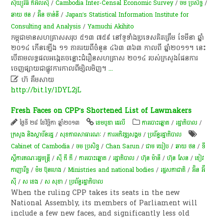
ស៊ីឃ្យួរឹធី ភីអិលស៊ី
/
Cambodia Inter-Censal Economic Survey
/
ចម ប្រសិទ្ធ
/
ឆាយ​ ថន​
/
អ៊ិន ចាន់នី
/
Japan’s Statistical Information Institute for
Consulting and Analysis
/
Yamuchi Akihito
កម្ពុជា​មាន​សហគ្រាស​សរុប ៥១៣ ៧៥៩ នៅ​ទូទាំង​ប្រទេស​គិត​ត្រឹម ខែ​មីនា ឆ្នាំ​
២០១៤ កើន​ឡើង ១១ ភាគរយ​ពី​ចំនួន ៤៦៣ ៣៦៣ កាល​ពី ឆ្នាំ​២០១១។ នេះ​
បើ​តាម​លទ្ធផល​អង្កេត​ចន្លោះ​ជំរឿន​សហគ្រាស ២០១៤ របស់​ក្រសួង​ផែនការ​
ចេញ​ផ្សាយ​ជា​ផ្លូវ​ការ​កាល​ពី​ម្សិល​មិញ។
...

ហ៊ គឹមសាយ
http://bit.ly/1DYL2jL
Fresh Faces on CPP’s Shortened List of Lawmakers
ថ្ងៃទី ២៨ ខែវិច្ឆិកា ឆ្នាំ២០១៣
ខេមបូឌា ដេលី
ការបោះឆ្នោត
/
រដ្ឋាភិបាល
/
ក្រសួង និងស្ថាប័នរដ្ឋ
/
សុខ​ភាព​សា​ធា​រណៈ
/
ការ​អភិវឌ្ឍ​សង្គម
/
ប្រព័ន្ធរដ្ឋាភិបាល
Cabinet of Cambodia
/
ចម ប្រសិទ្ធ
/
Chan Sarun
/
ជាម យៀប
/
ឆាយ​ ថន​
/
ទី
ស្តីការគណៈរដ្ឋមន្រ្តី
/
ស៊ី ភី ភី
/
ការបោះឆ្នោត
/
រដ្ឋាភិបាល
/
ហ៊ុន​ ម៉ា​នី
/
ហ៊ុន សែន
/
ខៀវ
កាញារីទ្ធ
/
ម៉ម ប៊ុនហេង
/
Ministries and national bodies
/
រដ្ឋសភា​ជាតិ
/
អ៊ិន អ៊ី
ស៊ី
/
ស ខេង
/
ស សុខា
/
ប្រព័ន្ធរដ្ឋាភិបាល
When the ruling CPP takes its seats in the new
National Assembly, its members of Parliament will
include a few new faces, and significantly less old