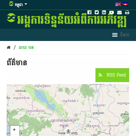
កម្ពុជា
/
ឆាយ​ ថន​
ព័ត៌មាន​
RSS Feed
2