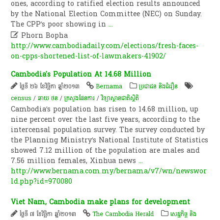
ones, according to ratified election results announced
by the National Election Committee (NEC) on Sunday.
The CPP’s poor showing in
...

Phorn Bopha
http://www.cambodiadaily.com/elections/fresh-faces-
on-cpps-shortened-list-of-lawmakers-41902/
Cambodia's Population At 14.68 Million
ថ្ងៃទី ២៦ ខែវិច្ឆិកា ឆ្នាំ២០១៣
Bernama
ប្រជាជន និងជំរឿន
census
/
ឆាយ​ ថន​
/
ក្រសួងផែនការ
/
វិទ្យាស្ថានជាតិស្ថិតិ
Cambodia’s population has risen to 14.68 million, up
nine percent over the last five years, according to the
intercensal population survey. The survey conducted by
the Planning Ministry’s National Institute of Statistics
showed 7.12 million of the population are males and
7.56 million females, Xinhua news
...
http://www.bernama.com.my/bernama/v7/wn/newswor
ld.php?id=970080
Viet Nam, Cambodia make plans for development
ថ្ងៃទី ៧ ខែវិច្ឆិកា ឆ្នាំ២០១៣
The Cambodia Herald
សេដ្ឋកិច្ច និង