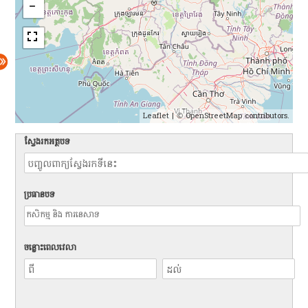
Leaflet
| ©
OpenStreetMap
contributors.
ស្វែងរកអត្ថបទ
ប្រធានបទ
ចន្លោះពេលវេលា