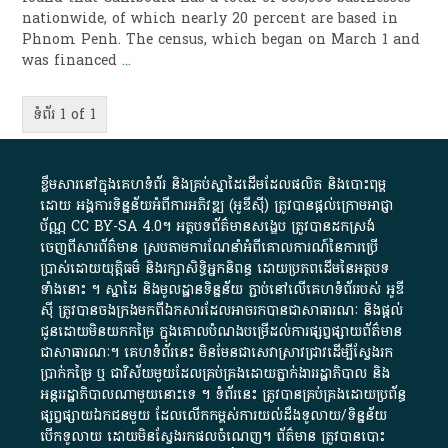
nationwide, of which nearly 20 percent are based in
Phnom Penh. The census, which began on March 1 and
was financed
...
ទំព័រ 1 of 1
ខ្លឹមសារ​នៅ​ក្នុង​គេហទំព័រ និង​គ្រប់​ស្នា​ដៃ​ដើម​ដែល​ផលិត​ និង​បោះពុម្ព​
ដោយ​ អង្គការ​ទិន្នន័យ​អំពី​ការអភិវឌ្ឍ​​ (អូ​ឌី​ស៊ី)​ ត្រូវ​បាន​ផ្តល់​ក្រោម​អាជ្ញា
ប័ណ្ណ​
CC BY-SA 4.0
។​ អត្ថបទ​ព័ត៌មាន​សង្ខេប​ ត្រូវ​បាន​ដកស្រង់​
ចេញពី​សារព័ត៌មាន ស្របតាមការ​ណែនាំ​អំពី​គោលការណ៍​នៃ​ការ​ប្រើ
ប្រាស់​ដោយ​យុត្តិធម៌​ និង​រក្សាសិទ្ធិអ្នកនិពន្ធ ដោយ​ប្រភពដើម​នៃ​​អត្ថបទ
ទាំង​នោះ​ ។​ ស្នាដៃ​ និង​មូលដ្ឋាន​ទិន្នន័យ ​ភ្ជាប់​នៅ​លើ​គេហទំព័រ​របស់​ អូ​ឌី​
ស៊ី​ ត្រូវ​បាន​ចងក្រង​មក​ពី​ឯកសារ​ដែល​អាច​រក​បានជា​សាធារណៈ​ និង​ផ្តល់​
ជូន​ដោយ​មិន​យក​កម្រៃ​ ក្នុង​គោលបំណង​បម្រើ​ដល់ការ​ផ្សព្វផ្សាយ​ព័ត៌មាន​
ជា​សាធារណៈ​។​ គេហទំព័រ​នេះ​ មិនមែន​ជា​សេវា​ស្រាវជ្រាវ​ដើម្បី​ស្វែងរក
ប្រាក់​កម្រៃ​ ឬ​ ជា​វិស័យ​មួយ​ដែល​គ្រប់គ្រង​ដោយ​ភ្នាក់ងារ​រដ្ឋាភិបាល​ និង ​
អន្តររដ្ឋាភិបាល​ណាមួយ​នោះ​ទេ ​។​ ទំព័រ​នេះ​ ត្រូវ​បាន​គ្រប់គ្រង​ដោយ​ប្រព័ន្ធ​
ផ្សព្វផ្សាយ​ឯកជន​មួយ​ ដែល​លើកកម្ពស់​ការ​យល់​ដឹង​ទូលាយ​/​ទិន្នន័យ​
បើក​ទូលាយ​ ដោយ​មិនស្វែង​រក​ផល​ចំណេញ​។​ ព័ត៌មាន​ ត្រូវ​បាន​បោះ