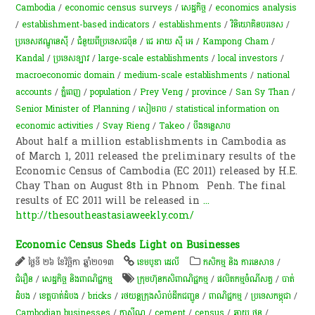
Cambodia
/
economic census surveys
/
សេដ្ឋកិច្ច
/
economics analysis
/
establishment-based indicators
/
establishments
/
វិនិយោគិនបរទេស
/
ប្រទេសឥណ្ឌូនេស៊ី
/
ជំនួយពីប្រទេសជប៉ុន
/
ជេ អាយ ស៊ី អេ
/
Kampong Cham
/
Kandal
/
ប្រទេសឡាវ
/
large-scale establishments
/
local investors
/
macroeconomic domain
/
medium-scale establishments
/
national
accounts
/
ភ្នំពេញ
/
population
/
Prey Veng
/
province
/
San Sy Than
/
Senior Minister of Planning
/
សៀមរាប
/
statistical information on
economic activities
/
Svay Rieng
/
Takeo
/
បឹងទន្លេសាប
About half a million establishments in Cambodia as
of March 1, 2011 released the preliminary results of the
Economic Census of Cambodia (EC 2011) released by H.E.
Chay Than on August 8th in Phnom Penh. The final
results of EC 2011 will be released in
...
http://thesoutheastasiaweekly.com/
Economic Census Sheds Light on Businesses
ថ្ងៃទី ២៦ ខែវិច្ឆិកា ឆ្នាំ២០១៣
ខេមបូឌា ដេលី
កសិកម្ម​ និង​ ការ​នេ​សាទ​
/
ជំរឿន
/
សេដ្ឋកិច្ច និងពាណិជ្ជកម្ម
​ក្រុមហ៊ុន​កសិពាណិជ្ជកម្ម
/
ផលិតកម្ម​ចំណី​សត្វ​
/
បាត់
ដំបង
/
ខេត្តបាត់ដំបង
/
bricks
/
រថយន្តក្រុងសំរាប់ដឹកជញ្ជូន
/
ពាណិជ្ជកម្ម
/
ប្រទេសកម្ពុជា
/
Cambodian businesses
/
កាស៊ីណូ
/
cement
/
census
/
ឆាយ​ ថន​
/