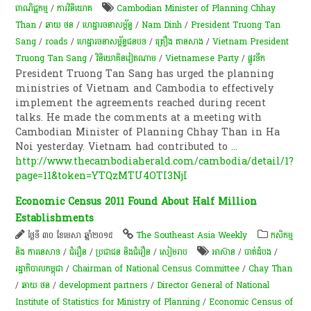
ពាណិជ្ជកម្ម
/
ការវិនិយោគ
Cambodian Minister of Planning Chhay
Than
/
ឆាយ​ ថន​
/
ហេដ្ឋារចនាសម្ព័ន្ធ
/
Nam Dinh
/
President Truong Tan
Sang
/
roads
/
ហេដ្ឋារចនាសម្ព័ន្ធជនបទ
/
ត្រឿ​ង​ តាន​សាង
/
Vietnam President
Truong Tan Sang
/
វិនិយោគិនវៀតណាម
/
Vietnamese Party
/
ផ្លូវទឹក
President Truong Tan Sang has urged the planning
ministries of Vietnam and Cambodia to effectively
implement the agreements reached during recent
talks. He made the comments at a meeting with
Cambodian Minister of Planning Chhay Than in Ha
Noi yesterday. Vietnam had contributed to
...
http://www.thecambodiaherald.com/cambodia/detail/1?
page=11&token=YTQzMTU4OTI3NjI
Economic Census 2011 Found About Half Million
Establishments
ថ្ងៃទី ៣០ ខែមេសា ឆ្នាំ២០១៥
The Southeast Asia Weekly
កសិកម្ម​
និង​ ការ​នេ​សាទ​
/
ជំរឿន
/
ប្រជាជន និងជំរឿន
/
សៀមរាប
អាស៊ាន
/
បាត់ដំបង
/
រដ្ឋាភិបាលកម្ពុជា
/
Chairman of National Census Committee
/
Chay Than
/
ឆាយ​ ថន​
/
development partners
/
Director General of National
Institute of Statistics for Ministry of Planning
/
Economic Census of