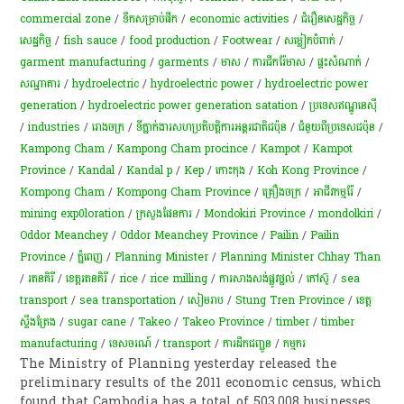
commercial zone
/
ទឹកសម្រាប់ផឹក
/
economic activities
/
ជំរឿន​សេដ្ឋកិច្ច​
/
សេដ្ឋកិច្ច
/
fish sauce
/
food production
/
Footwear
/
សម្លៀកបំពាក់
/
garment manufacturing
/
garments
/
មាស
/
ការជីករ៉ែមាស
/
ផ្ទះសំណាក់
/
សណ្ឋាគារ
/
hydroelectric
/
hydroelectric power
/
hydroelectric power
generation
/
hydroelectric power generation satation
/
ប្រទេសឥណ្ឌូនេស៊ី
/
industries
/
​រោងចក្រ
/
ទីភ្នាក់ងារ​សហប្រតិបត្តិការ​អន្តរជាតិ​ជប៉ុន
/
ជំនួយពីប្រទេសជប៉ុន
/
Kampong Cham
/
Kampong Cham procince
/
Kampot
/
Kampot
Province
/
Kandal
/
Kandal p
/
Kep
/
កោះកុង
/
Koh Kong Province
/
Kompong Cham
/
Kompong Cham Province
/
គ្រឿងចក្រ
/
អាជីវកម្ម​រ៉ែ​
/
mining exp0loration
/
ក្រសួងផែនការ
/
Mondokiri Province
/
mondolkiri
/
Oddor Meanchey
/
Oddor Meanchey Province
/
Pailin
/
Pailin
Province
/
ភ្នំពេញ
/
Planning Minister
/
Planning Minister Chhay Than
/
​រតនគិរី
/
ខេត្តរតនគិរី
/
rice
/
rice milling
/
ការសាងសង់ផ្លូវថ្នល់
/
កៅស៊ូ
/
sea
transport
/
sea transportation
/
សៀមរាប
/
Stung Tren Province
/
ខេត្ត
ស្ទឹងត្រែង
/
sugar cane
/
Takeo
/
Takeo Province
/
timber
/
timber
manufacturing
/
ទេសចរណ៍
/
transport
/
ការដឹកជញ្ជូន
/
ក​ម្មករ​
The Ministry of Planning yesterday released the
preliminary results of the 2011 economic census, which
found that Cambodia has a total of 503,008 businesses