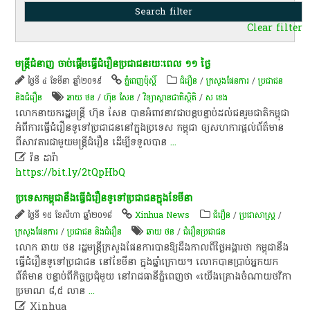
Clear filter
មន្ត្រី​ជំនាញ ចាប់​ផ្ដើម​ធ្វើ​ជំ​រឿន​ប្រជាជន​​រយៈពេល ១១ ថ្ងៃ
ថ្ងៃទី ៤ ខែមីនា ឆ្នាំ២០១៩
ភ្នំពេញប៉ុស្តិ៍
ជំរឿន
/
ក្រសួងផែនការ
/
ប្រជាជន
និងជំរឿន
ឆាយ​ ថន​
/
ហ៊ុន សែន
/
វិទ្យាស្ថានជាតិស្ថិតិ
/
ស ខេង
​លោក​នាយក​រដ្ឋ​មន្រ្តី ​ហ៊ុន​ សែន​ បាន​អំពាវ​នាវ​ជាប​ន្ដ​បន្ទាប់​ដល់​ជន​រួម​ជាតិ​កម្ពុជា
អំពី​ការ​ធ្វើ​ជំរឿន​​ទូ​ទៅ​ប្រជា​ជន​នៅ​ក្នុង​ប្រទេស​ កម្ពុជា ឲ្យ​សហ​ការ​ផ្ដល់​ព័ត៌​មាន​
ពីសាវតារ​​​ជា​មួយ​មន្រ្ដី​ជំរឿន​ ដើម្បី​ទទួល​បាន
...

វ៉ន ដារ៉ា
https://bit.ly/2tQpHbQ
ប្រទេស​កម្ពុជា​នឹង​ធ្វើ​ជំរឿន​ទូទៅ​ប្រជាជន​ក្នុង​ខែមីនា​
ថ្ងៃទី ១៥ ខែសីហា ឆ្នាំ២០១៨
Xinhua News
ជំរឿន
/
ប្រជាសាស្ត្រ
/
ក្រសួងផែនការ
/
ប្រជាជន និងជំរឿន
ឆាយ​ ថន​
/
​ជំរឿន​ប្រជាជន​
លោក​ ឆាយ​ ថន​ រដ្ឋមន្ត្រី​ក្រសួងផែនការ​បានឱ្យ​ដឹង​កាលពី​ថ្ងៃ​អង្គា​រថា​ កម្ពុជា​នឹង​
ធ្វើ​ជំរឿន​ទូទៅ​ប្រជាជន​ នៅ​ខែមីនា​ ក្នុង​ឆ្នាំ​ក្រោយ​។​ លោក​បាន​ប្រាប់​អ្នក​យក​
ព័ត៌មាន​ បន្ទាប់​ពី​កិច្ចប្រជុំ​មួយ​ នៅ​រាជធានី​ភ្នំពេញ​ថា​ «​យើង​គ្រោង​ចំណាយ​ថវិកា​
ប្រមាណ​ ៨,៥​ លាន
...

Xinhua