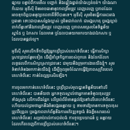
ផ្សាយ​ បន្ទាប់​ពី​ការ​មើល​ បញ្ជាក់​ និង​ផ្ទៀងផ្ទាត់​យ៉ាង​ហ្មត់ចត់​។​ យ៉ាងណា​
ក៏​ដោយ​ អូ​ឌី​ស៊ី​ មិន​អាច​ធានា​នូវ​ភាព​ត្រឹមត្រូវ​ ពេញលេញ​ ឬ​ភាព​ដែល​
អាច​ទុកចិត្ត​បាននូវ​ប្រភព​ភាគី​ទី​បី​បាន​ទេ​។​ អូ​ឌី​ស៊ី​ សូម​មិន​ធ្វើការ​អះអាង​
ឬ​ធានា​ ទោះជា​បាន​សម្តែង​ច្បាស់​ ឬ​មិន​ជាក់លាក់​ ជា​អង្គហេតុ​ ឬ​អង្គច្បាប់​
ពាក់ព័ន្ធ​ទៅ​នឹង​ភាព​ត្រឹមត្រូវ​ ពេញលេញ​ ឬ​ភាព​សម​ស្រប​នៃ​ទិន្នន័យ​
ស្នាដៃ​ ឬ​ ឯកសារ​ ដែល​មាន​ ឬ​ដែល​បាន​យក​មក​យោង​ជា​ឯកសារ​ ឬ​
ដែល​បាន​ផ្តល់​ឲ្យ​។
អូឌីស៊ី សូមលើកទឹកចិត្តឱ្យអ្នកប្រើប្រាស់គេហទំព័រនេះ ធ្វើការសិក្សា
ស្រាវជ្រាវបន្ថែមទៀត ដើម្បីគាំទ្រកិច្ចការ​របស់ពួកគេ និងចែករំលែក
លទ្ធផលពីការសិក្សាស្រាវជ្រាវនេះ ជាមួយនឹងក្រុមការងារយើងខ្ញុំ។ សូម
ទំនាក់ទំនងមកកាន់យើងខ្ញុំ
ដើម្បីចូលរួមចំណែកធ្វើឱ្យភាពសុក្រឹតរបស់
គេហទំព័នេះ កាន់តែល្អប្រសើរឡើង។
ការចូលមកកាន់គេហទំព័រនេះ ឬប្រើប្រាស់មូលដ្ឋានទិន្នន័យនៅលើ
គេហទំព័រនេះ បានន័យថា អ្នកទទួលស្គាល់ថាអ្នកមានទំនួលខុសត្រូវ
ទាំងស្រុង លើការពឹងផ្អែក លើគ្រប់ព័ត៌មានផ្តល់ឱ្យនៅលើគេហទំព័រនេះ
ហើយយល់ព្រមថាអ្នកនឹងមិនបង្ករអន្តរាយ ឬ ទាមទារ​ឱ្យមានការទទួលខុស​
ត្រូវពីបុគ្គល ឬអង្គភាពពាក់ព័ន្ធនឹងការអភិវឌ្ឍទម្រង់ និងខ្លឹមសាររបស់
គេហទំព័រនេះ សម្រាប់រាល់ការបាត់បង់ ការខូចប្រយោជន៍ ឬ អន្តរាយ
ដែលកើតចេញពីការប្រើប្រាស់គេហទំព័រនេះ។